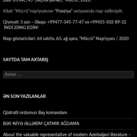
Zaur USTAC,“45” (seçmə şeirlər), “Mücrü”, 2020.
Kitab “Mücrü”nəşriyyatının
“Poeziya”
seriyasında nəşr edilmişdir.
Qiyməti: 5 azn – Əlaqə: +99477-345-77-47 və +99455-502-89-32
İNDİ ZƏNG EDİN!
Nəşr göstəriciləri: 64 səhifə, A5, ağ-qara, “Mücrü” Nəşriyyatı / 2020
SAYTDA TAM AXTARIŞ
Axtarış:
ƏN SON YAZILANLAR
Qüdrətli ordumun Baş komandanı
BƏS NİYƏ ƏLLƏRİM ÇATMIR AĞDAMA
About the valuable representative of modern Azerbaijani literature –