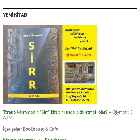
YENİ KİTAB
Təranə Məmmədin “Sirr” kitabını necə əldə etmək olar? –
Qiyməti: 5
AZN
İçərişəhər Bookhouse & Cafe