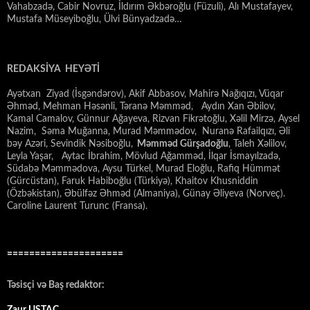
Vahabzadə, Cabir Novruz, İldırım Əkbəroğlu (Füzuli), Alı Mustafayev,
Mustafa Müseyiboğlu, Ülvi Bünyadzadə…
REDAKSİYA HEYƏTİ
Ayətxan Ziyad (İsgəndərov), Akif Abbasov, Mahirə Nağıqızı, Vüqar
Əhməd, Mehman Həsənli, Təranə Məmməd, Aydın Xan Əbilov,
Kamal Camalov, Günnur Ağayeva, Rizvan Fikrətoğlu, Xəlil Mirzə, Aysel
Nazim, Səma Muğanna, Murad Məmmədov, Nuranə Rafailqızı, Əli
bəy Azəri, Sevindik Nəsiboğlu,
Məmməd Gürşadoğlu
, Taleh Xəlilov,
Leyla Yaşar, Aytac İbrahim, Mövlud Ağamməd, İlqar İsmayılzadə,
Südabə Məmmədova, Aysu Türkel, Murad Eloğlu, Rafiq Hümmət
(Gürcüstan), Faruk Habiboğlu (Türkiyə), Khaitov Khusniddin
(Özbəkistan), Əbülfəz Əhməd (Almaniya), Günay Əliyeva (Norveç).
Caroline Laurent Turunc (Fransa).
=====================
Təsisçi və Baş redaktor: