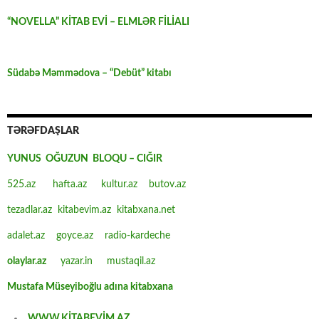
“NOVELLA” KİTAB EVİ – ELMLƏR FİLİALI
Südabə Məmmədova – “Debüt” kitabı
TƏRƏFDAŞLAR
YUNUS OĞUZUN BLOQU – CIĞIR
525.az
hafta.az
kultur.az
butov.az
tezadlar.az
kitabevim.az
kitabxana.net
adalet.az
goyce.az
radio-kardeche
olaylar.az
yazar.in
mustaqil.az
Mustafa Müseyiboğlu adına kitabxana
WWW.KİTABEVİM.AZ