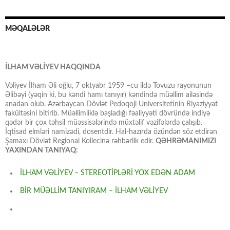
MƏQALƏLƏR
İLHAM VƏLİYEV HAQQINDA
Vəliyev İlham Əli oğlu, 7 oktyabr 1959 –cu ildə Tovuzu rayonunun
Əlibəyi (yəqin ki, bu kəndi hamı tanıyır) kəndində müəllim ailəsində
anadan olub. Azərbaycan Dövlət Pedoqoji Universitetinin Riyaziyyat
fakültəsini bitirib. Müəllimliklə başladığı fəaliyyəti dövründə indiyə
qədər bir çox təhsil müəssisələrində müxtəlif vəzifələrdə çalışıb.
İqtisad elmləri namizədi, dosentdir. Hal-hazırda özündən söz etdirən
Şamaxı Dövlət Regional Kollecinə rəhbərlik edir.
QƏHRƏMANIMIZI
YAXINDAN TANIYAQ:
İLHAM VƏLİYEV – STEREOTİPLƏRİ YOX EDƏN ADAM
BİR MÜƏLLİM TANIYIRAM – İLHAM VƏLİYEV