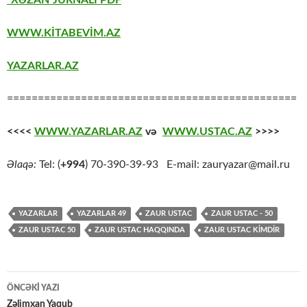
“XƏZAN”JURNALI PDF
WWW.KİTABEVİM.AZ
YAZARLAR.AZ
===============================================
<<<<
WWW.YAZARLAR.AZ
və
WWW.USTAC.AZ
>>>>
Əlaqə:
Tel: (
+994
) 70-390-39-93 E-mail: zauryazar@mail.ru
YAZARLAR
YAZARLAR 49
ZAUR USTAC
ZAUR USTAC - 50
ZAUR USTAC 50
ZAUR USTAC HAQQINDA
ZAUR USTAC KİMDİR
Yazılar
ÖNCƏKI YAZI
üzrə
Zəlimxan Yaqub