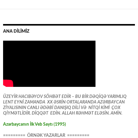
ANA DİLİMİZ
ÜZEYİR HACIBƏYOV SÖHBƏT EDİR – BU BİR DƏQİQƏ YARIMLIQ
LENT EYNİ ZAMANDA XX ƏSRİN ORTALARANDA AZƏRBAYCAN
ZİYALISININ CANLI ƏDƏBİ DANIŞIQ DİLİ VƏ NİTQİ KİMİ ÇOX
QİYMƏTLİDİR. DİQQƏT EDİN. ALLAH RƏHMƏT ELƏSİN. AMİN.
Azərbaycanın İlk Veb Saytı (1995)
========= ÖRNƏK YAZARLAR =========