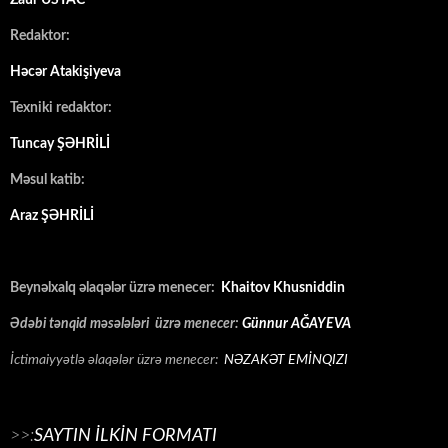
Zaur USTAC
Redaktor:
Həcər Atakişiyeva
Texniki redaktor:
Tuncay ŞƏHRİLİ
Məsul katib:
Araz ŞƏHRİLİ
Beynəlxalq əlaqələr üzrə menecer:
Khaitov Khusniddin
Ədəbi tənqid məsələləri üzrə menecer:
Günnur AĞAYEVA
İctimaiyyətlə əlaqələr üzrə menecer:
NƏZAKƏT EMİNQIZI
>>:
SAYTIN İLKİN FORMATI