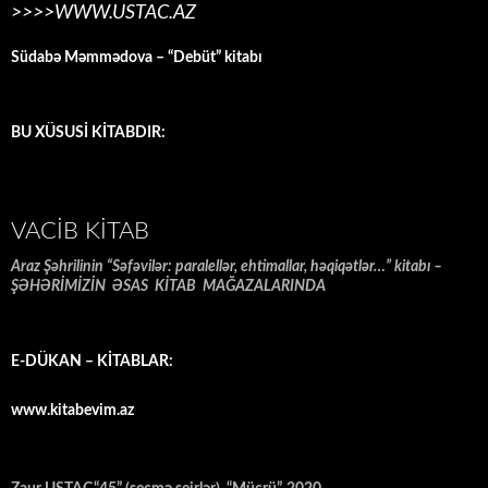
>>>>WWW.USTAC.AZ
Südabə Məmmədova – “Debüt” kitabı
BU XÜSUSİ KİTABDIR:
VACIB KITAB
Araz Şəhrilinin “Səfəvilər: paralellər, ehtimallar, həqiqətlər…” kitabı –
ŞƏHƏRİMİZİN ƏSAS KİTAB MAĞAZALARINDA
E-DÜKAN – KİTABLAR:
www.kitabevim.az