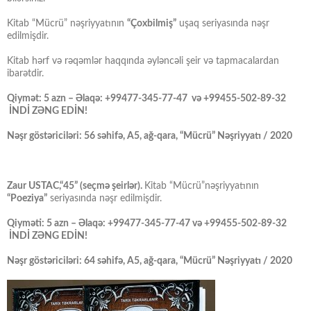
Kitab “Mücrü” nəşriyyatının
“Çoxbilmiş”
uşaq seriyasında nəşr
edilmişdir.
Kitab hərf və rəqəmlər haqqında əyləncəli şeir və tapmacalardan
ibarətdir.
Qiymət: 5 azn – Əlaqə: +99477-345-77-47 və +99455-502-89-32
İNDİ ZƏNG EDİN!
Nəşr göstəriciləri: 56 səhifə, A5, ağ-qara, “Mücrü” Nəşriyyatı / 2020
Zaur USTAC,“45” (seçmə şeirlər).
Kitab “Mücrü”nəşriyyatının
“Poeziya”
seriyasında nəşr edilmişdir.
Qiyməti: 5 azn – Əlaqə: +99477-345-77-47 və +99455-502-89-32
İNDİ ZƏNG EDİN!
Nəşr göstəriciləri: 64 səhifə, A5, ağ-qara, “Mücrü” Nəşriyyatı / 2020