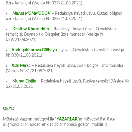
üzrə təmsilçisi (Vəsiqə N: 027/21.08.2021)
Murad MƏMMƏDOV
–
Redaksiya heyəti üzvü, Qazax bölgəsi
üzrə təmsilçisi (Vəsiqə N: 028/21.08.2021)
Khaitov Khusniddin
– Redaksiya heyəti üzvü, Özbəkistan
təmsilçisi, Beynəlxalq Əlaqələr üzrə menecer (Vəsiqə N:
029/21.08.2021)
Abduqahhorova Gülhayo
– yazar, Özbəkistan təmsilçisi (Vəsiqə
N: 030/21.08.2021)
Xəlil Mirzə
– Redaksiya heyəti üzvü, Aran bölgəsi üzrə təmsilçi
(Vəsiqə N: 31/21.08.2021)
Murad Eloğlu
– Redaksiya heyəti üzvü, Rusiya təmsilçi (Vəsiqə N:
32/21.08.2021
QEYD:
Müstəqil yazarın mövqeyi ilə “
YAZARLAR
“ın mövqeyi üst-üstə
düşməyə bilər, ancaq etik tələblər həmişə gözlənilməlidir!!!