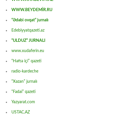
WWW.BEYDEMİR.RU
“Ədəbi ovqat” jurnalı
Edebiyyatqazeti.az
“ULDUZ” JURNALI
www.xudaferin.eu
“Həftə içi” qəzeti
radio-kardeche
“Xəzan” jurnalı
“Fədai” qəzeti
Yazyarat.com
USTAC.AZ