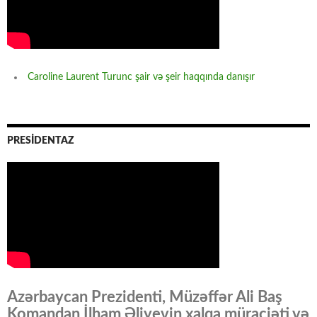
Caroline Laurent Turunc şair və şeir haqqında danışır
PRESİDENTAZ
Azərbaycan Prezidenti, Müzəffər Ali Baş
Komandan İlham Əliyevin xalqa müraciəti və