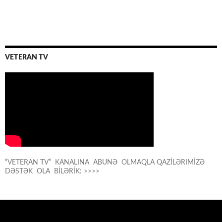
VETERAN TV
“VETERAN TV” KANALINA ABUNƏ OLMAQLA QAZİLƏRIMİZƏ
DƏSTƏK OLA BİLƏRİK: >>>>