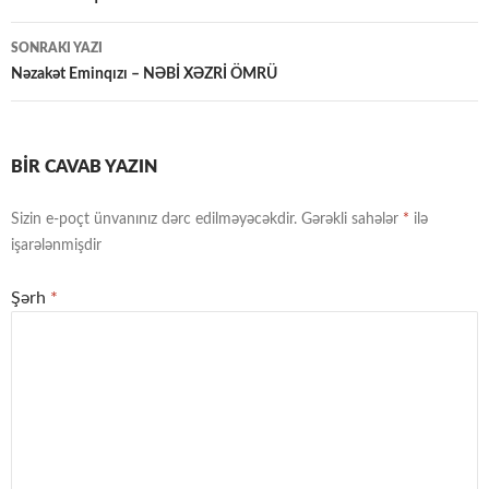
naviqasiya
SONRAKI YAZI
Nəzakət Eminqızı – NƏBİ XƏZRİ ÖMRÜ
BIR CAVAB YAZIN
Sizin e-poçt ünvanınız dərc edilməyəcəkdir.
Gərəkli sahələr
*
ilə
işarələnmişdir
Şərh
*