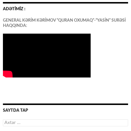
ADƏTİMİZ :
GENERAL KƏRİM KƏRİMOV “QURAN OXUMAQ”-“YASİN” SURƏSİ
HAQQINDA:
SAYTDA TAP
Axtarış: