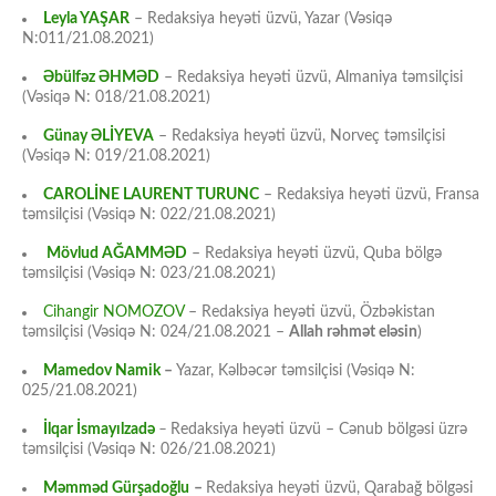
Leyla YAŞAR
– Redaksiya heyəti üzvü, Yazar (Vəsiqə
N:011/21.08.2021)
Əbülfəz ƏHMƏD
– Redaksiya heyəti üzvü, Almaniya təmsilçisi
(Vəsiqə N: 018/21.08.2021)
Günay ƏLİYEVA
– Redaksiya heyəti üzvü, Norveç təmsilçisi
(Vəsiqə N: 019/21.08.2021)
CAROLİNE LAURENT TURUNC
– Redaksiya heyəti üzvü, Fransa
təmsilçisi (Vəsiqə N: 022/21.08.2021)
Mövlud AĞAMMƏD
– Redaksiya heyəti üzvü, Quba bölgə
təmsilçisi (Vəsiqə N: 023/21.08.2021)
Cihangir NOMOZOV
– Redaksiya heyəti üzvü, Özbəkistan
təmsilçisi (Vəsiqə N: 024/21.08.2021 –
Allah rəhmət eləsin
)
Mamedov Namik
–
Yazar, Kəlbəcər təmsilçisi (Vəsiqə N:
025/21.08.2021)
İlqar İsmayılzadə
–
Redaksiya heyəti üzvü – Cənub bölgəsi üzrə
təmsilçisi (Vəsiqə N: 026/21.08.2021)
Məmməd Gürşadoğlu
–
Redaksiya heyəti üzvü, Qarabağ bölgəsi