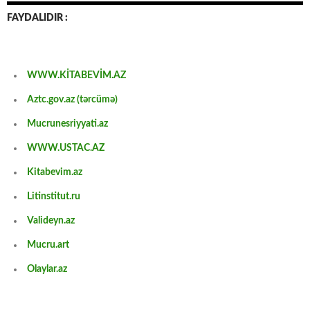
FAYDALIDIR :
WWW.KİTABEVİM.AZ
Aztc.gov.az (tərcümə)
Mucrunesriyyati.az
WWW.USTAC.AZ
Kitabevim.az
Litinstitut.ru
Valideyn.az
Mucru.art
Olaylar.az