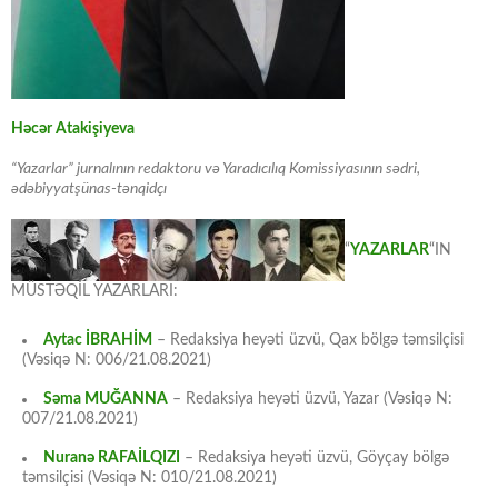
Həcər Atakişiyeva
“Yazarlar” jurnalının redaktoru və Yaradıcılıq Komissiyasının sədri,
ədəbiyyatşünas-tənqidçı
“
YAZARLAR
“IN
MÜSTƏQİL YAZARLARI:
Aytac İBRAHİM
– Redaksiya heyəti üzvü, Qax bölgə təmsilçisi
(Vəsiqə N: 006/21.08.2021)
Səma MUĞANNA
– Redaksiya heyəti üzvü, Yazar (Vəsiqə N:
007/21.08.2021)
Nuranə RAFAİLQIZI
– Redaksiya heyəti üzvü, Göyçay bölgə
təmsilçisi (Vəsiqə N: 010/21.08.2021)