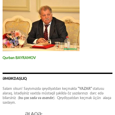
Qurban BAYRAMOV
ƏMƏKDAŞLIQ
Salam olsun! Saytımızda qeydiyatdan keçməklə
“YAZAR”
statusu
alaraq, istədiyiniz vaxtda müstəqil şəkildə öz yazılarınızı dərc edə
bilərsiniz
(
bu çox sadə və asandır
).
Qeydiyyatdan keçmək üçün əlaqə
saxlayın.
ƏLAQƏ: