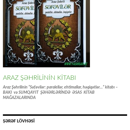
ARAZ ŞƏHRİLİNİN KİTABI
Araz Şəhrilinin “Səfəvilər: paralellər, ehtimallar, həqiqətlər…” kitabı –
BAKI və SUMQAYIT ŞƏHƏRLƏRİNDƏ ƏSAS KİTAB
MAĞAZALARINDA
ŞƏRƏF LÖVHƏSİ