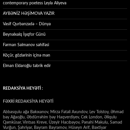
contemporary poetess Leyla Aliyeva
AYBƏNİZ HƏŞİMOVA YAZIR
Vasif Qurbanzadə – Dünya
Beynəlxalq İşıqfor Günü
Fərman Salmanov səhifəsi
Köçür, gözlərinin içinə mən
Elman Eldaroğlu təbrik edir
REDAKSİYA HEYƏTİ :
FƏXRİ REDAKSİYA HEYƏTİ
Abbasqulu ağa Bakıxanov, Mirzə Fətəli Axundov, Lev Tolstoy, Əhməd
bəy Ağaoğlu, Əbdürrəhim bəy Haqverdiyev, Cek London, Əliqulu
Qəmküsar, Vintsas Kreve, Üzeyir Hacıbəyov, Pənahi Makulu, Səməd
Vurğun, Şəhriyar, Bayram Bayramov, Hüseyn Arif, Bəxtiyar