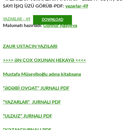
SAYI İŞIQ ÜZÜ GÖRÜB-PDF:
yazarlar-49
YAZARLAR – 49
DOWNLOAD
Məlumatı hazırladı:
Günnur Ağayeva
ZAUR USTACIN YAZILARI
>>>> ƏN ÇOX OXUNAN HEKAYƏ <<<<
Mustafa Müseyiboğlu adına kitabxana
“ƏDƏBİ OVQAT” JURNALI PDF
“YAZARLAR” JURNALI PDF
“ULDUZ” JURNALI PDF