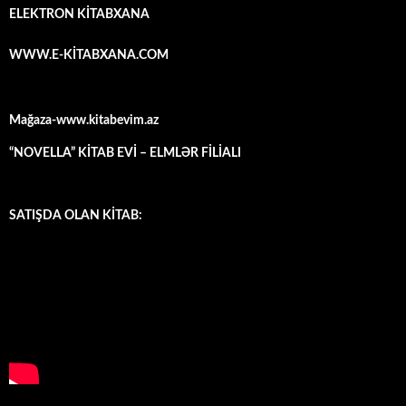
ELEKTRON KİTABXANA
WWW.E-KİTABXANA.COM
Mağaza-www.kitabevim.az
“NOVELLA” KİTAB EVİ – ELMLƏR FİLİALI
SATIŞDA OLAN KİTAB: