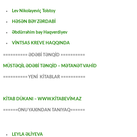
Lev Nikolayeviç Tolstoy
HƏSƏN BƏY ZƏRDABİ
Əbdürrəhim bəy Haqverdiyev
VİNTSAS KREVE HAQQINDA
========== ƏDƏBİ TƏNQİD ==========
MÜSTƏQİL ƏDƏBİ TƏNQİD – MƏTANƏT VAHİD
========== YENİ KİTABLAR ==========
KİTAB DÜKANI – WWW.KİTABEVİM.AZ
======ONU YAXINDAN TANIYAQ======
LEYLA ƏLİYEVA