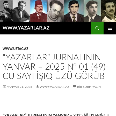
Axtar
WWW.YAZARLAR.AZ
MÜHTƏVIYYATA
ƏSAS
KEÇ
MENYU
WWW.USTAC.AZ
“YAZARLAR” JURNALININ
YANVAR – 2025 № 01 (49)-
CU SAYI İŞIQ ÜZÜ GÖRÜB
YANVAR 21, 2025
WWW.YAZARLAR.AZ
BIR ŞƏRH YAZIN
“YAZARLAR” JURNALININ YANVAR – 2025 № 01 (49)-CU