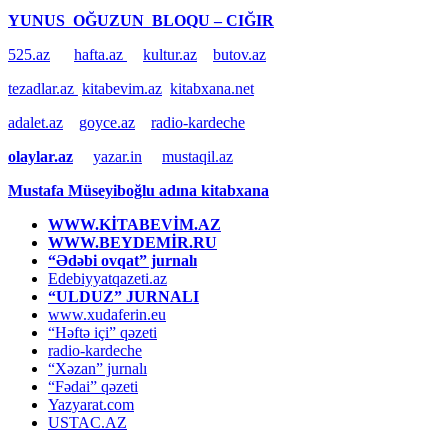
YUNUS OĞUZUN BLOQU – CIĞIR
525.az
hafta.az
kultur.az
butov.az
tezadlar.az
kitabevim.az
kitabxana.net
adalet.az
goyce.az
radio-kardeche
olaylar.az
yazar.in
mustaqil.az
Mustafa Müseyiboğlu adına kitabxana
WWW.KİTABEVİM.AZ
WWW.BEYDEMİR.RU
“Ədəbi ovqat” jurnalı
Edebiyyatqazeti.az
“ULDUZ” JURNALI
www.xudaferin.eu
“Həftə içi” qəzeti
radio-kardeche
“Xəzan” jurnalı
“Fədai” qəzeti
Yazyarat.com
USTAC.AZ