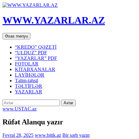
WWW.YAZARLAR.AZ
Axtar
Mühtəviyyata
Əsas menyu
keç
“KREDO” QƏZETİ
“ULDUZ” PDF
“YAZARLAR” PDF
FOTOLAR
KİTABXANALAR
LAYİHƏLƏR
Təlim-təhsil
TƏLTİFLƏR
YAZARLAR
Axtarış:
www.USTAC.az
Rüfət Alanqu yazır
Fevral 28, 2025
www.bitik.az
Bir şərh yazın