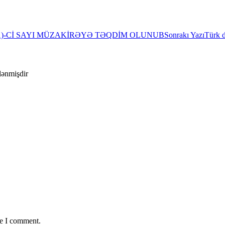
(51)-Cİ SAYI MÜZAKİRƏYƏ TƏQDİM OLUNUB
Sonrakı Yazı
Türk 
ələnmişdir
me I comment.