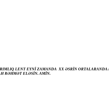
ARIMLIQ LENT EYNİ ZAMANDA XX ƏSRİN ORTALARANDA A
AH RƏHMƏT ELƏSİN. AMİN.