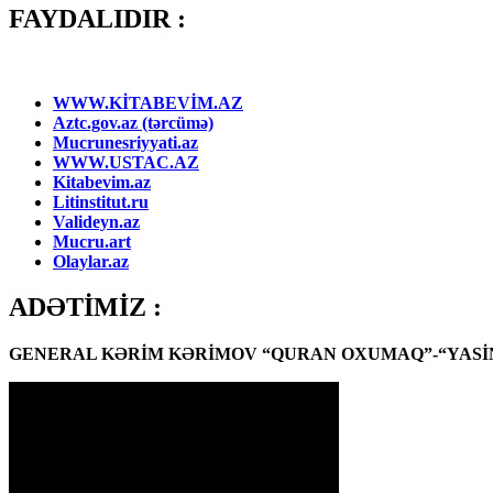
FAYDALIDIR :
WWW.KİTABEVİM.AZ
Aztc.gov.az (tərcümə)
Mucrunesriyyati.az
WWW.USTAC.AZ
Kitabevim.az
Litinstitut.ru
Valideyn.az
Mucru.art
Olaylar.az
ADƏTİMİZ :
GENERAL KƏRİM KƏRİMOV “QURAN OXUMAQ”-“YASİN