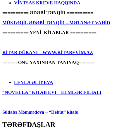
VİNTSAS KREVE HAQQINDA
========== ƏDƏBİ TƏNQİD ==========
MÜSTƏQİL ƏDƏBİ TƏNQİD – MƏTANƏT VAHİD
========== YENİ KİTABLAR ==========
KİTAB DÜKANI – WWW.KİTABEVİM.AZ
======ONU YAXINDAN TANIYAQ======
LEYLA ƏLİYEVA
“NOVELLA” KİTAB EVİ – ELMLƏR FİLİALI
Südabə Məmmədova – “Debüt” kitabı
TƏRƏFDAŞLAR