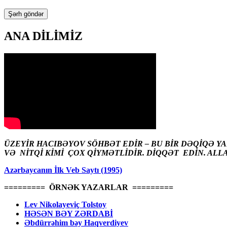
ANA DİLİMİZ
ÜZEYİR HACIBƏYOV SÖHBƏT EDİR – BU BİR DƏQİQƏ Y
VƏ NİTQİ KİMİ ÇOX QİYMƏTLİDİR. DİQQƏT EDİN. ALL
Azərbaycanın İlk Veb Saytı (1995)
========= ÖRNƏK YAZARLAR =========
Lev Nikolayeviç Tolstoy
HƏSƏN BƏY ZƏRDABİ
Əbdürrəhim bəy Haqverdiyev