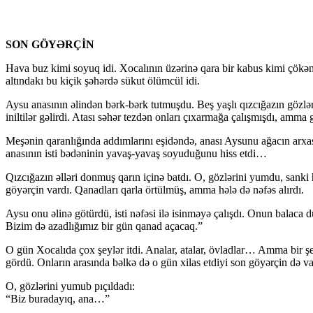
SON GÖYƏRÇİN
Hava buz kimi soyuq idi. Xocalının üzərinə qara bir kabus kimi çökən q
altındakı bu kiçik şəhərdə sükut ölümcül idi.
Aysu anasının əlindən bərk-bərk tutmuşdu. Beş yaşlı qızcığazın gözləri 
iniltilər gəlirdi. Atası səhər tezdən onları çıxarmağa çalışmışdı, amma
Meşənin qaranlığında addımlarını eşidəndə, anası Aysunu ağacın arxası
anasının isti bədəninin yavaş-yavaş soyuduğunu hiss etdi…
Qızcığazın əlləri donmuş qarın içinə batdı. O, gözlərini yumdu, sanki 
göyərçin vardı. Qanadları qarla örtülmüş, amma hələ də nəfəs alırdı.
Aysu onu əlinə götürdü, isti nəfəsi ilə isinməyə çalışdı. Onun balaca d
Bizim də azadlığımız bir gün qanad açacaq.”
O gün Xocalıda çox şeylər itdi. Analar, atalar, övladlar… Amma bir ş
gördü. Onların arasında bəlkə də o gün xilas etdiyi son göyərçin də 
O, gözlərini yumub pıçıldadı:
“Biz buradayıq, ana…”