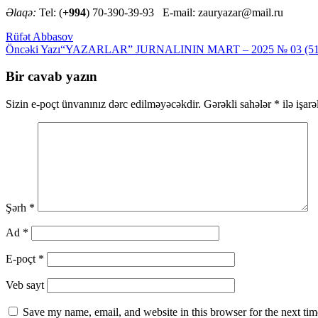
Əlaqə:
Tel: (
+994
) 70-390-39-93 E-mail: zauryazar@mail.ru
Rüfət Abbasov
Yazılar
Öncəki Yazı
“YAZARLAR” JURNALININ MART – 2025 № 03 
üzrə
Bir cavab yazın
naviqasiya
Sizin e-poçt ünvanınız dərc edilməyəcəkdir.
Gərəkli sahələr
*
ilə işar
Şərh
*
Ad
*
E-poçt
*
Veb sayt
Save my name, email, and website in this browser for the next ti