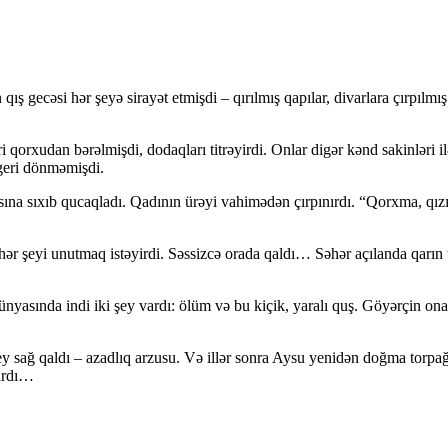
ış gecəsi hər şeyə sirayət etmişdi – qırılmış qapılar, divarlara çırpıl
qorxudan bərəlmişdi, dodaqları titrəyirdi. Onlar digər kənd sakinləri ilə
 geri dönməmişdi.
na sıxıb qucaqladı. Qadının ürəyi vahimədən çırpınırdı. “Qorxma, qızım”
hər şeyi unutmaq istəyirdi. Səssizcə orada qaldı… Səhər açılanda qarın 
ünyasında indi iki şey vardı: ölüm və bu kiçik, yaralı quş. Göyərçin ona 
ey sağ qaldı – azadlıq arzusu. Və illər sonra Aysu yenidən doğma torpa
vardı…