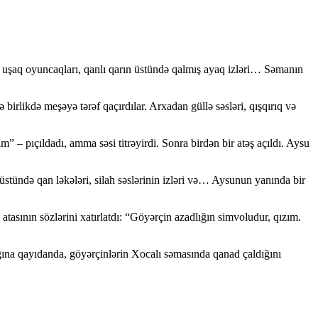
mış uşaq oyuncaqları, qanlı qarın üstündə qalmış ayaq izləri… Səmanın
 birlikdə meşəyə tərəf qaçırdılar. Arxadan güllə səsləri, qışqırıq və
 – pıçıldadı, amma səsi titrəyirdi. Sonra birdən bir atəş açıldı. Aysu
üstündə qan ləkələri, silah səslərinin izləri və… Aysunun yanında bir
atasının sözlərini xatırlatdı: “Göyərçin azadlığın simvoludur, qızım.
ğına qayıdanda, göyərçinlərin Xocalı səmasında qanad çaldığını