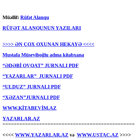
Müəllif:
Rüfət Alanqu
RÜFƏT ALANQUNUN YAZILARI
>>>> ƏN ÇOX OXUNAN HEKAYƏ <<<<
Mustafa Müseyiboğlu adına kitabxana
“ƏDƏBİ OVQAT” JURNALI PDF
“YAZARLAR” JURNALI PDF
“ULDUZ” JURNALI PDF
“XƏZAN”JURNALI PDF
WWW.KİTABEVİM.AZ
YAZARLAR.AZ
===============================================
<<<<
WWW.YAZARLAR.AZ
və
WWW.USTAC.AZ
>>>>