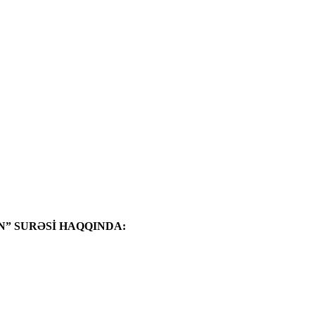
” SURƏSİ HAQQINDA: