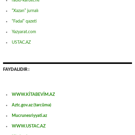
radio-kardeche
“Xəzan” jurnalı
“Fədai” qəzeti
Yazyarat.com
USTAC.AZ
FAYDALIDIR :
WWW.KİTABEVİM.AZ
Aztc.gov.az (tərcümə)
Mucrunesriyyati.az
WWW.USTAC.AZ