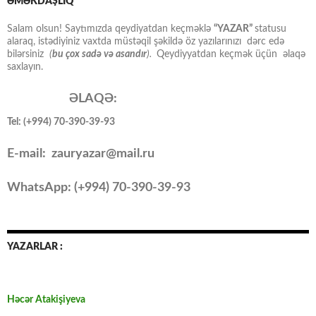
ƏMƏKDAŞLIQ
Salam olsun! Saytımızda qeydiyatdan keçməklə
“YAZAR”
statusu
alaraq, istədiyiniz vaxtda müstəqil şəkildə öz yazılarınızı dərc edə
bilərsiniz
(
bu çox sadə və asandır
).
Qeydiyyatdan keçmək üçün əlaqə
saxlayın.
ƏLAQƏ:
Tel: (+994) 70-390-39-93
E-mail: zauryazar@mail.ru
WhatsApp: (
+994
) 70-390-39-93
YAZARLAR :
Həcər Atakişiyeva