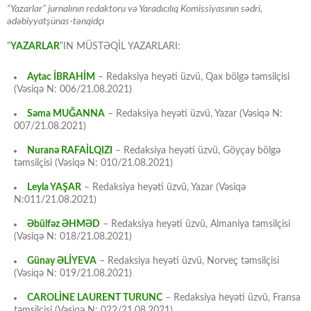
“Yazarlar” jurnalının redaktoru və Yaradıcılıq Komissiyasının sədri,
ədəbiyyatşünas-tənqidçı
“
YAZARLAR
“IN MÜSTƏQİL YAZARLARI:
Aytac İBRAHİM
– Redaksiya heyəti üzvü, Qax bölgə təmsilçisi
(Vəsiqə N: 006/21.08.2021)
Səma MUĞANNA
– Redaksiya heyəti üzvü, Yazar (Vəsiqə N:
007/21.08.2021)
Nuranə RAFAİLQIZI
– Redaksiya heyəti üzvü, Göyçay bölgə
təmsilçisi (Vəsiqə N: 010/21.08.2021)
Leyla YAŞAR
– Redaksiya heyəti üzvü, Yazar (Vəsiqə
N:011/21.08.2021)
Əbülfəz ƏHMƏD
– Redaksiya heyəti üzvü, Almaniya təmsilçisi
(Vəsiqə N: 018/21.08.2021)
Günay ƏLİYEVA
– Redaksiya heyəti üzvü, Norveç təmsilçisi
(Vəsiqə N: 019/21.08.2021)
CAROLİNE LAURENT TURUNC
– Redaksiya heyəti üzvü, Fransa
təmsilçisi (Vəsiqə N: 022/21.08.2021)