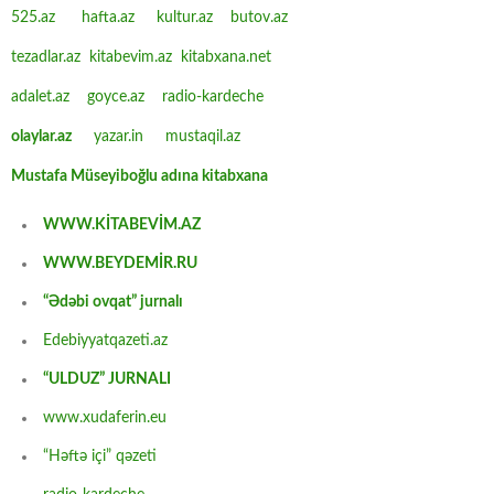
525.az
hafta.az
kultur.az
butov.az
tezadlar.az
kitabevim.az
kitabxana.net
adalet.az
goyce.az
radio-kardeche
olaylar.az
yazar.in
mustaqil.az
Mustafa Müseyiboğlu adına kitabxana
WWW.KİTABEVİM.AZ
WWW.BEYDEMİR.RU
“Ədəbi ovqat” jurnalı
Edebiyyatqazeti.az
“ULDUZ” JURNALI
www.xudaferin.eu
“Həftə içi” qəzeti