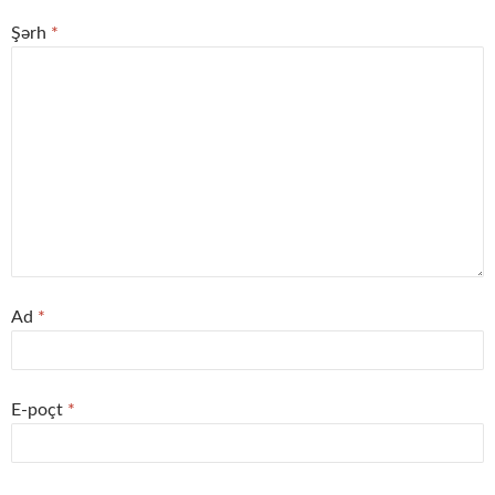
Şərh
*
Ad
*
E-poçt
*