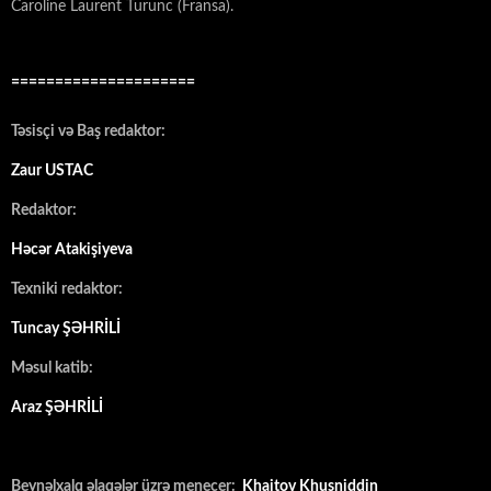
Caroline Laurent Turunc (Fransa).
=====================
Təsisçi və Baş redaktor:
Zaur USTAC
Redaktor:
Həcər Atakişiyeva
Texniki redaktor:
Tuncay ŞƏHRİLİ
Məsul katib:
Araz ŞƏHRİLİ
Beynəlxalq əlaqələr üzrə menecer:
Khaitov Khusniddin