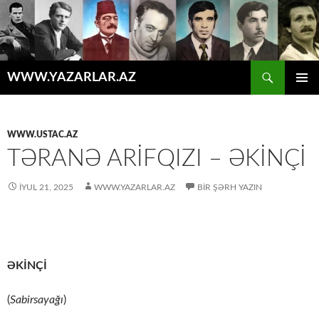
Axtar
WWW.YAZARLAR.AZ
MÜHTƏVIYYATA
ƏSAS
KEÇ
MENYU
WWW.USTAC.AZ
TƏRANƏ ARIFQIZI – ƏKINÇI
İYUL 21, 2025
WWW.YAZARLAR.AZ
BIR ŞƏRH YAZIN
ƏKİNÇİ
(
Sabirsayağı
)