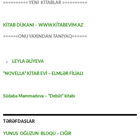
========== YENİ KİTABLAR ==========
KİTAB DÜKANI – WWW.KİTABEVİM.AZ
======ONU YAXINDAN TANIYAQ======
LEYLA ƏLİYEVA
“NOVELLA” KİTAB EVİ – ELMLƏR FİLİALI
Südabə Məmmədova – “Debüt” kitabı
TƏRƏFDAŞLAR
YUNUS OĞUZUN BLOQU – CIĞIR