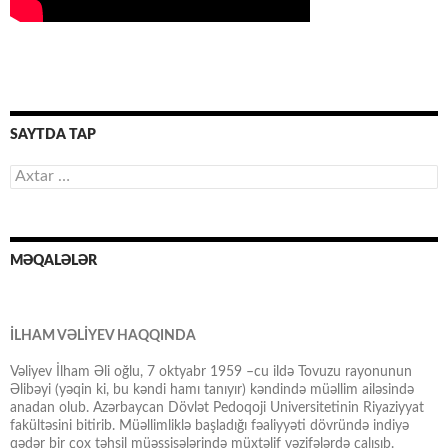
SAYTDA TAP
Axtarış:
MƏQALƏLƏR
İLHAM VƏLİYEV HAQQINDA
Vəliyev İlham Əli oğlu, 7 oktyabr 1959 –cu ildə Tovuzu rayonunun
Əlibəyi (yəqin ki, bu kəndi hamı tanıyır) kəndində müəllim ailəsində
anadan olub. Azərbaycan Dövlət Pedoqoji Universitetinin Riyaziyyat
fakültəsini bitirib. Müəllimliklə başladığı fəaliyyəti dövründə indiyə
qədər bir çox təhsil müəssisələrində müxtəlif vəzifələrdə çalışıb.