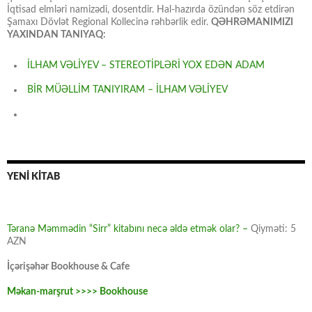
İqtisad elmləri namizədi, dosentdir. Hal-hazırda özündən söz etdirən
Şamaxı Dövlət Regional Kollecinə rəhbərlik edir.
QƏHRƏMANIMIZI
YAXINDAN TANIYAQ:
İLHAM VƏLİYEV – STEREOTİPLƏRİ YOX EDƏN ADAM
BİR MÜƏLLİM TANIYIRAM – İLHAM VƏLİYEV
YENİ KİTAB
Təranə Məmmədin “Sirr” kitabını necə əldə etmək olar? –
Qiyməti: 5
AZN
İçərişəhər Bookhouse & Cafe
Məkan-marşrut >>>> Bookhouse