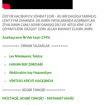
ÜZEYİR HACIBƏYOV SÖHBƏT EDİR – BU BİR DƏQİQƏ YARIMLIQ
LENT EYNİ ZAMANDA XX ƏSRİN ORTALARANDA AZƏRBAYCAN
ZİYALISININ CANLI ƏDƏBİ DANIŞIQ DİLİ VƏ NİTQİ KİMİ ÇOX
QİYMƏTLİDİR. DİQQƏT EDİN. ALLAH RƏHMƏT ELƏSİN. AMİN.
Azərbaycanın İlk Veb Saytı (1995)
========= ÖRNƏK YAZARLAR =========
Lev Nikolayeviç Tolstoy
HƏSƏN BƏY ZƏRDABİ
Əbdürrəhim bəy Haqverdiyev
VİNTSAS KREVE HAQQINDA
========== ƏDƏBİ TƏNQİD ==========
MÜSTƏQİL ƏDƏBİ TƏNQİD – MƏTANƏT VAHİD