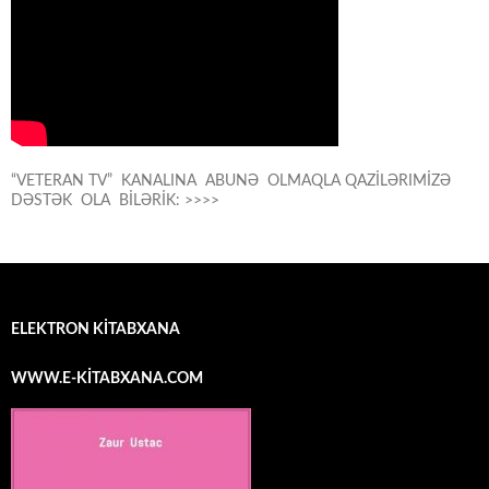
“VETERAN TV” KANALINA ABUNƏ OLMAQLA QAZİLƏRIMİZƏ
DƏSTƏK OLA BİLƏRİK: >>>>
ELEKTRON KİTABXANA
WWW.E-KİTABXANA.COM