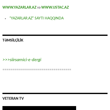
WWW.YAZARLAR.AZ
və
WWW.USTAC.AZ
“YAZARLAR.AZ” SAYTI HAQQINDA
TƏMSİLÇİLİK
>>>siirsarnici-e-dergi
===================================
VETERAN TV