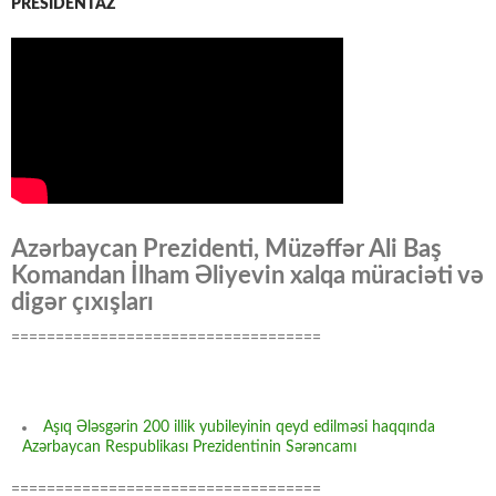
PRESİDENTAZ
Azərbaycan Prezidenti, Müzəffər Ali Baş
Komandan İlham Əliyevin xalqa müraciəti və
digər çıxışları
===================================
Aşıq Ələsgərin 200 illik yubileyinin qeyd edilməsi haqqında
Azərbaycan Respublikası Prezidentinin Sərəncamı
===================================