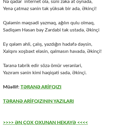
Nə qədər internet ola, süni zəka at oynada,
Yenə çatmaz sənin tək yüksək bir adə, Əkinçi!
Qələmin məqsədi yazmaq, ağılın qulu olmaq,
Sadiqəm Həsən bəy Zərdabi tək ustadə, Əkinçi
Ey qələm əhli, çalış, yazdığın hədəfə dəysin,
Xalqını xoşbəxt eləsin, qalmasın havadə, Əkinçi!
Təranə təbrik edir sözə ömür verənləri,
Yazıram sənin kimi həqiqəti sadə, Əkinçi.
Müəllif:
TƏRANƏ ARİFQIZI
TƏRANƏ ARİFQIZININ YAZILARI
>>>> ƏN ÇOX OXUNAN HEKAYƏ <<<<