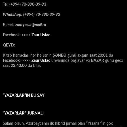
Tel: (+994) 70-390-39-93
WhatsApp: (+994) 70-390-39-93
E-mail: zauryazar@mail.ru
Facebook: >>>>
Zaur Ustac
QEYD:
Kitab hərracları hər həftənin
ŞƏNBƏ
günü axşam
saat 20:01
da
Facebook: >>>>
Zaur Ustac
ünvanında başlayar və
BAZAR
günü gecə
saat 23:40:00
da bitir.
“YAZARLAR”IN BU SAYI
“YAZARLAR” JURNALI
Salam olsun, Azərbaycanın ilk hibrid jurnalı olan “Yazarlar”ın çox