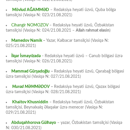
Mövlud AĞAMMƏD
– Redaksiya heyəti üzvü, Quba bölgə
təmsilçisi (Vəsiqə N: 023/21.08.2021)
Cihangir NOMOZOV
– Redaksiya heyəti üzvü, Özbəkistan
təmsilçisi (Vəsiqə N: 024/21.08.2021 –
Allah rəhmət eləsin
)
Mamedov Namik
–
Yazar, Kəlbəcər təmsilçisi (Vəsiqə N:
025/21.08.2021)
İlqar İsmayılzadə
–
Redaksiya heyəti üzvü – Cənub bölgəsi üzrə
təmsilçisi (Vəsiqə N: 026/21.08.2021)
Məmməd Gürşadoğlu
–
Redaksiya heyəti üzvü, Qarabağ bölgəsi
üzrə təmsilçisi (Vəsiqə N: 027/21.08.2021)
Murad MƏMMƏDOV
–
Redaksiya heyəti üzvü, Qazax bölgəsi
üzrə təmsilçisi (Vəsiqə N: 028/21.08.2021)
Khaitov Khusniddin
– Redaksiya heyəti üzvü, Özbəkistan
təmsilçisi, Beynəlxalq Əlaqələr üzrə menecer (Vəsiqə N:
029/21.08.2021)
Abduqahhorova Gülhayo
– yazar, Özbəkistan təmsilçisi (Vəsiqə
N: 030/21.08.2021)