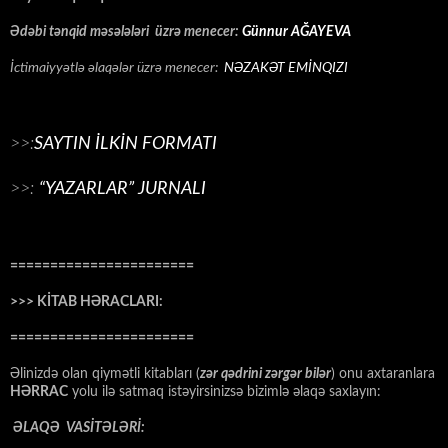
Ədəbi tənqid məsələləri üzrə menecer:
Günnur AĞAYEVA
İctimaiyyətlə əlaqələr üzrə menecer:
NƏZAKƏT EMİNQIZI
>>:
SAYTIN İLKİN FORMATI
>>:
“YAZARLAR” JURNALI
=======================
>>> KİTAB HƏRACLARI:
=======================
Əlinizdə olan qiymətli kitabları (
zər qədrini zərgər bilər
) onu axtaranlara
HƏRRAC
yolu ilə satmaq istəyirsinizsə bizimlə əlaqə saxlayın:
ƏLAQƏ VASİTƏLƏRİ: