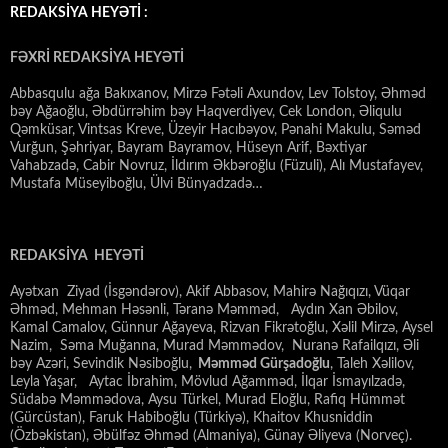
REDAKSİYA HEYƏTİ :
FƏXRİ REDAKSİYA HEYƏTİ
Abbasqulu ağa Bakıxanov, Mirzə Fətəli Axundov, Lev Tolstoy, Əhməd
bəy Ağaoğlu, Əbdürrəhim bəy Haqverdiyev, Cek London, Əliqulu
Qəmküsar, Vintsas Kreve, Üzeyir Hacıbəyov, Pənahi Makulu, Səməd
Vurğun, Şəhriyar, Bayram Bayramov, Hüseyn Arif, Bəxtiyar
Vahabzadə, Cabir Novruz, İldırım Əkbəroğlu (Füzuli), Alı Mustafayev,
Mustafa Müseyiboğlu, Ülvi Bünyadzadə…
REDAKSİYA HEYƏTİ
Ayətxan Ziyad (İsgəndərov), Akif Abbasov, Mahirə Nağıqızı, Vüqar
Əhməd, Mehman Həsənli, Təranə Məmməd, Aydın Xan Əbilov,
Kamal Camalov, Günnur Ağayeva, Rizvan Fikrətoğlu, Xəlil Mirzə, Aysel
Nazim, Səma Muğanna, Murad Məmmədov, Nuranə Rafailqızı, Əli
bəy Azəri, Sevindik Nəsiboğlu,
Məmməd Gürşadoğlu
, Taleh Xəlilov,
Leyla Yaşar, Aytac İbrahim, Mövlud Ağamməd, İlqar İsmayılzadə,
Südabə Məmmədova, Aysu Türkel, Murad Eloğlu, Rafiq Hümmət
(Gürcüstan), Faruk Habiboğlu (Türkiyə), Khaitov Khusniddin
(Özbəkistan), Əbülfəz Əhməd (Almaniya), Günay Əliyeva (Norveç).