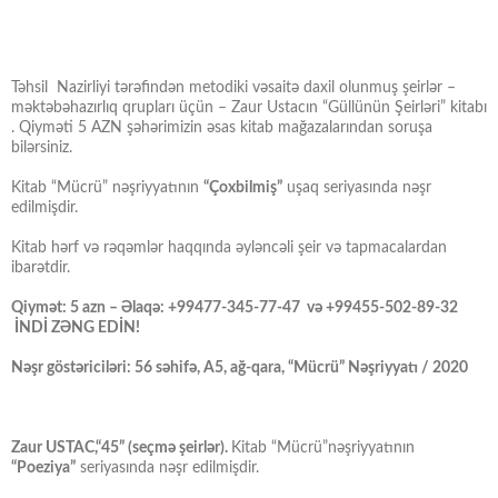
Təhsil Nazirliyi tərəfindən metodiki vəsaitə daxil olunmuş şeirlər –
məktəbəhazırlıq qrupları üçün – Zaur Ustacın “Güllünün Şeirləri” kitabı
. Qiyməti 5 AZN şəhərimizin əsas kitab mağazalarından soruşa
bilərsiniz.
Kitab “Mücrü” nəşriyyatının
“Çoxbilmiş”
uşaq seriyasında nəşr
edilmişdir.
Kitab hərf və rəqəmlər haqqında əyləncəli şeir və tapmacalardan
ibarətdir.
Qiymət: 5 azn – Əlaqə: +99477-345-77-47 və +99455-502-89-32
İNDİ ZƏNG EDİN!
Nəşr göstəriciləri: 56 səhifə, A5, ağ-qara, “Mücrü” Nəşriyyatı / 2020
Zaur USTAC,“45” (seçmə şeirlər).
Kitab “Mücrü”nəşriyyatının
“Poeziya”
seriyasında nəşr edilmişdir.