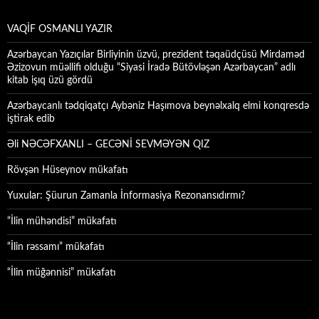
VAQİF OSMANLI YAZIR
Azərbaycan Yazıçılar Birliyinin üzvü, prezident təqaüdçüsü Mirdaməd
Əzizovun müəllifi olduğu “Siyasi İradə Bütövləşən Azərbaycan” adlı
kitab işıq üzü gördü
Azərbaycanlı tədqiqatçı Aybəniz Haşımova beynəlxalq elmi konqresdə
iştirak edib
Əli NƏCƏFXANLI – GECƏNİ SEVMƏYƏN QIZ
Rövşən Hüseynov mükafatı
Yuxular: Şüurun Zamanla İnformasiya Rezonansıdırmı?
“İlin mühəndisi” mükafatı
“İlin rəssamı” mükafatı
“İlin müğənnisi” mükafatı