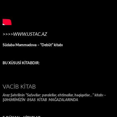
>>>>WWW.USTAC.AZ
Südabə Məmmədova – “Debüt” kitabı
BU XÜSUSİ KİTABDIR:
VACIB KITAB
Araz Şəhrilinin “Səfəvilər: paralellər, ehtimallar, həqiqətlər…” kitabı –
ŞƏHƏRİMİZİN ƏSAS KİTAB MAĞAZALARINDA