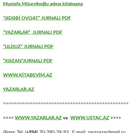
Mustafa Müseyiboğlu adına kitabxana
“ƏDƏBİ OVQAT” JURNALI PDF
“YAZARLAR” JURNALI PDF
“ULDUZ” JURNALI PDF
“XƏZAN”JURNALI PDF
WWW.KİTABEVİM.AZ
YAZARLAR.AZ
===============================================
<<<<
WWW.YAZARLAR.AZ
və
WWW.USTAC.AZ
>>>>
Əlaqə:
Tel: (
+994
) 70-390-39-93 E-mail: zauryazar@mail.ru