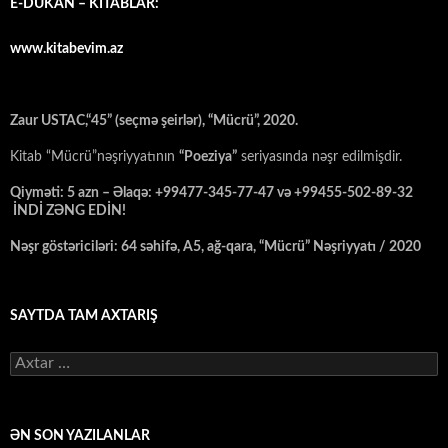
E-DÜKAN – KİTABLAR:
www.kitabevim.az
Zaur USTAC,“45” (seçmə şeirlər), “Mücrü”, 2020.
Kitab “Mücrü”nəşriyyatının
“Poeziya”
seriyasında nəşr edilmişdir.
Qiyməti: 5 azn – Əlaqə: +99477-345-77-47 və +99455-502-89-32
İNDİ ZƏNG EDİN!
Nəşr göstəriciləri: 64 səhifə, A5, ağ-qara, “Mücrü” Nəşriyyatı / 2020
SAYTDA TAM AXTARIŞ
Axtarış:
ƏN SON YAZILANLAR