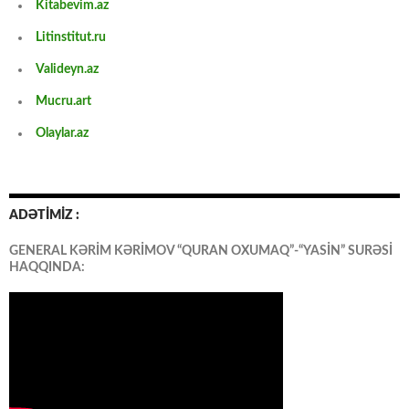
Kitabevim.az
Litinstitut.ru
Valideyn.az
Mucru.art
Olaylar.az
ADƏTİMİZ :
GENERAL KƏRİM KƏRİMOV “QURAN OXUMAQ”-“YASİN” SURƏSİ
HAQQINDA: