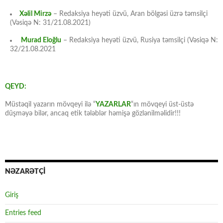
Xəlil Mirzə
– Redaksiya heyəti üzvü, Aran bölgəsi üzrə təmsilçi
(Vəsiqə N: 31/21.08.2021)
Murad Eloğlu
– Redaksiya heyəti üzvü, Rusiya təmsilçi (Vəsiqə N:
32/21.08.2021
QEYD:
Müstəqil yazarın mövqeyi ilə “
YAZARLAR
“ın mövqeyi üst-üstə
düşməyə bilər, ancaq etik tələblər həmişə gözlənilməlidir!!!
NƏZARƏTÇİ
Giriş
Entries feed