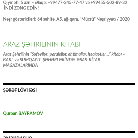
Qiyməti: 5 azn – Əlaqə: +99477-345-77-47 və +99455-502-89-32
İNDİ ZƏNG EDİN!
Nəşr göstəriciləri: 64 səhifə, A5, ağ-qara, “Mücrü” Nəşriyyatı / 2020
ARAZ ŞƏHRİLİNİN KİTABI
Araz Şəhrilinin “Səfəvilər: paralellər, ehtimallar, həqiqətlər…” kitabı –
BAKI və SUMQAYIT ŞƏHƏRLƏRİNDƏ ƏSAS KİTAB
MAĞAZALARINDA
ŞƏRƏF LÖVHƏSİ
Qurban BAYRAMOV