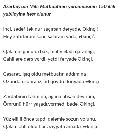
Azərbaycan Milli Mətbuatının yaranmasının 150 illik
yubileyinə həsr olunur
Inci, sədəf tək nur saçırsan dəryadə, Əkinçi!
Hey xatırlaram səni, salaram yadə, Əkinçi”.
Qələmin gücünə bax, məhv elədi qaranlığı,
Cahillərə dərs verdi, yetdi fəryadə Əkinçi.
Cəsarət, işıq oldu mətbuatın addımına
Özündən sonra iz, ad qoydu dünyadə Əkinçi.
Zərdabinin fəhminə, ağlına əhsən deyirəm,
Ömrünü hürr yaşadı,vermədi badə, Əkinçi.
Yüz əlli il öncə tapdı qələmlə sözün yolunu,
Qələm əhli oldu hər əziyyətə amadə, Əkinçi.