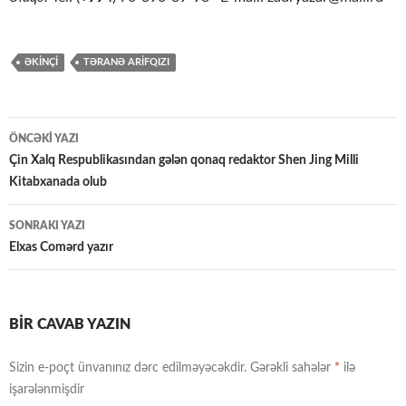
ƏKINÇI
TƏRANƏ ARİFQIZI
Yazılar
ÖNCƏKI YAZI
üzrə
Çin Xalq Respublikasından gələn qonaq redaktor Shen Jing Milli
Kitabxanada olub
naviqasiya
SONRAKI YAZI
Elxas Comərd yazır
BIR CAVAB YAZIN
Sizin e-poçt ünvanınız dərc edilməyəcəkdir.
Gərəkli sahələr
*
ilə
işarələnmişdir