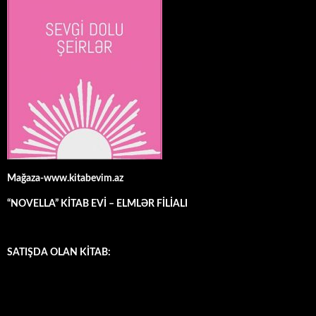
Mağaza-www.kitabevim.az
“NOVELLA” KİTAB EVİ – ELMLƏR FİLİALI
SATIŞDA OLAN KİTAB: