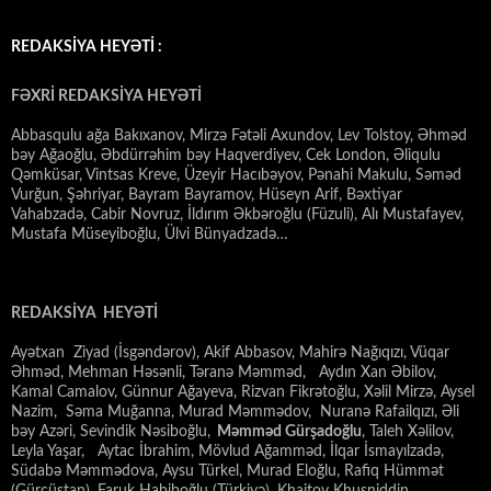
REDAKSİYA HEYƏTİ :
FƏXRİ REDAKSİYA HEYƏTİ
Abbasqulu ağa Bakıxanov, Mirzə Fətəli Axundov, Lev Tolstoy, Əhməd
bəy Ağaoğlu, Əbdürrəhim bəy Haqverdiyev, Cek London, Əliqulu
Qəmküsar, Vintsas Kreve, Üzeyir Hacıbəyov, Pənahi Makulu, Səməd
Vurğun, Şəhriyar, Bayram Bayramov, Hüseyn Arif, Bəxtiyar
Vahabzadə, Cabir Novruz, İldırım Əkbəroğlu (Füzuli), Alı Mustafayev,
Mustafa Müseyiboğlu, Ülvi Bünyadzadə…
REDAKSİYA HEYƏTİ
Ayətxan Ziyad (İsgəndərov), Akif Abbasov, Mahirə Nağıqızı, Vüqar
Əhməd, Mehman Həsənli, Təranə Məmməd, Aydın Xan Əbilov,
Kamal Camalov, Günnur Ağayeva, Rizvan Fikrətoğlu, Xəlil Mirzə, Aysel
Nazim, Səma Muğanna, Murad Məmmədov, Nuranə Rafailqızı, Əli
bəy Azəri, Sevindik Nəsiboğlu,
Məmməd Gürşadoğlu
, Taleh Xəlilov,
Leyla Yaşar, Aytac İbrahim, Mövlud Ağamməd, İlqar İsmayılzadə,
Südabə Məmmədova, Aysu Türkel, Murad Eloğlu, Rafiq Hümmət