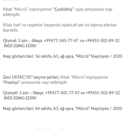
Kitab “Mücrü” nəşriyyatının
“Çoxbilmiş”
uşaq seriyasında nəşr
edilmişdir.
Kitab hərf və rəqəmlər haqqında əyləncəli şeir və tapmacalardan
ibarətdir.
Qiymət: 5 azn – Əlaqə: +99477-345-77-47 və +99455-502-89-32
İNDİ ZƏNG EDİN!
Nəşr göstəriciləri: 56 səhifə, A5, ağ-qara, “Mücrü” Nəşriyyatı / 2020
Zaur USTAC,“45” (seçmə şeirlər).
Kitab “Mücrü”nəşriyyatının
“Poeziya”
seriyasında nəşr edilmişdir.
Qiyməti: 5 azn – Əlaqə: +99477-345-77-47 və +99455-502-89-32
İNDİ ZƏNG EDİN!
Nəşr göstəriciləri: 64 səhifə, A5, ağ-qara, “Mücrü” Nəşriyyatı / 2020