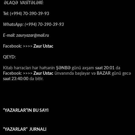
ƏLAQƏ VASİTƏLƏRİ:
Tel: (+994) 70-390-39-93
WhatsApp: (+994) 70-390-39-93
E-mail: zauryazar@mail.ru
Facebook: >>>>
Zaur Ustac
QEYD:
Kitab hərracları hər həftənin
ŞƏNBƏ
günü axşam
saat 20:01
da
Facebook: >>>>
Zaur Ustac
ünvanında başlayar və
BAZAR
günü gecə
saat 23:40:00
da bitir.
“YAZARLAR”IN BU SAYI
“YAZARLAR” JURNALI