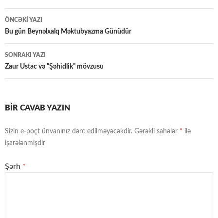
Yazılar
ÖNCƏKI YAZI
üzrə
Bu gün Beynəlxalq Məktubyazma Günüdür
naviqasiya
SONRAKI YAZI
Zaur Ustac və “Şəhidlik” mövzusu
BIR CAVAB YAZIN
Sizin e-poçt ünvanınız dərc edilməyəcəkdir.
Gərəkli sahələr
*
ilə
işarələnmişdir
Şərh
*