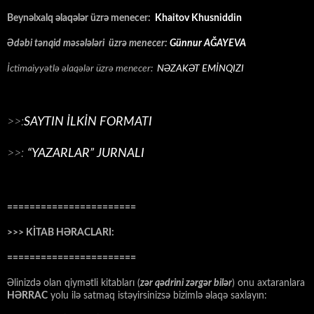
Beynəlxalq əlaqələr üzrə menecer:
Khaitov Khusniddin
Ədəbi tənqid məsələləri üzrə menecer:
Günnur AĞAYEVA
İctimaiyyətlə əlaqələr üzrə menecer:
NƏZAKƏT EMİNQIZI
>>:
SAYTIN İLKİN FORMATI
>>:
“YAZARLAR” JURNALI
=======================
>>> KİTAB HƏRACLARI:
=======================
Əlinizdə olan qiymətli kitabları (
zər qədrini zərgər bilər
) onu axtaranlara
HƏRRAC
yolu ilə satmaq istəyirsinizsə bizimlə əlaqə saxlayın: