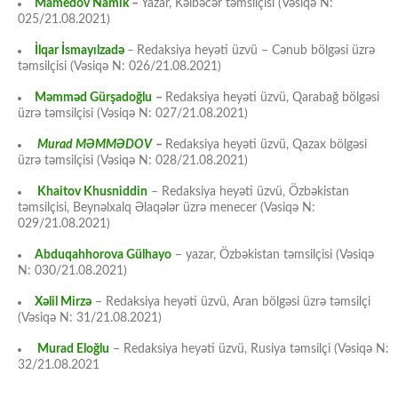
Mamedov Namik
–
Yazar, Kəlbəcər təmsilçisi (Vəsiqə N:
025/21.08.2021)
İlqar İsmayılzadə
–
Redaksiya heyəti üzvü – Cənub bölgəsi üzrə
təmsilçisi (Vəsiqə N: 026/21.08.2021)
Məmməd Gürşadoğlu
–
Redaksiya heyəti üzvü, Qarabağ bölgəsi
üzrə təmsilçisi (Vəsiqə N: 027/21.08.2021)
Murad MƏMMƏDOV
–
Redaksiya heyəti üzvü, Qazax bölgəsi
üzrə təmsilçisi (Vəsiqə N: 028/21.08.2021)
Khaitov Khusniddin
– Redaksiya heyəti üzvü, Özbəkistan
təmsilçisi, Beynəlxalq Əlaqələr üzrə menecer (Vəsiqə N:
029/21.08.2021)
Abduqahhorova Gülhayo
– yazar, Özbəkistan təmsilçisi (Vəsiqə
N: 030/21.08.2021)
Xəlil Mirzə
– Redaksiya heyəti üzvü, Aran bölgəsi üzrə təmsilçi
(Vəsiqə N: 31/21.08.2021)
Murad Eloğlu
– Redaksiya heyəti üzvü, Rusiya təmsilçi (Vəsiqə N:
32/21.08.2021