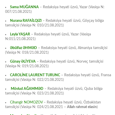
Səma MUĞANNA
– Redaksiya heyəti üzvü, Yazar (Vəsiqə N:
007/21.08.2021)
Nuranə RAFAİLQIZI
– Redaksiya heyəti üzvü, Göyçay bölgə
təmsilçisi (Vəsiqə N: 010/21.08.2021)
Leyla YAŞAR
– Redaksiya heyəti üzvü, Yazar (Vəsiqə
N:011/21.08.2021)
Əbülfəz ƏHMƏD
– Redaksiya heyəti üzvü, Almaniya təmsilçisi
(Vəsiqə N: 018/21.08.2021)
Günay ƏLİYEVA
– Redaksiya heyəti üzvü, Norveç təmsilçisi
(Vəsiqə N: 019/21.08.2021)
CAROLİNE LAURENT TURUNC
– Redaksiya heyəti üzvü, Fransa
təmsilçisi (Vəsiqə N: 022/21.08.2021)
Mövlud AĞAMMƏD
– Redaksiya heyəti üzvü, Quba bölgə
təmsilçisi (Vəsiqə N: 023/21.08.2021)
Cihangir NOMOZOV
– Redaksiya heyəti üzvü, Özbəkistan
təmsilçisi (Vəsiqə N: 024/21.08.2021 –
Allah rəhmət eləsin
)