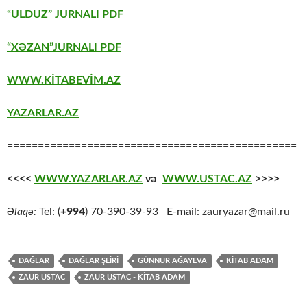
“ULDUZ” JURNALI PDF
“XƏZAN”JURNALI PDF
WWW.KİTABEVİM.AZ
YAZARLAR.AZ
===============================================
<<<<
WWW.YAZARLAR.AZ
və
WWW.USTAC.AZ
>>>>
Əlaqə:
Tel: (
+994
) 70-390-39-93 E-mail: zauryazar@mail.ru
DAĞLAR
DAĞLAR ŞEİRİ
GÜNNUR AĞAYEVA
KITAB ADAM
ZAUR USTAC
ZAUR USTAC - KITAB ADAM