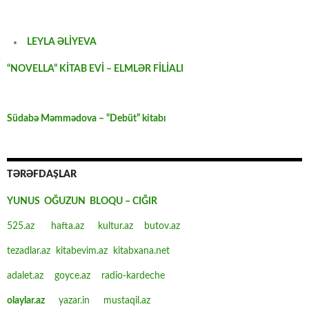
LEYLA ƏLİYEVA
“NOVELLA” KİTAB EVİ – ELMLƏR FİLİALI
Südabə Məmmədova – “Debüt” kitabı
TƏRƏFDAŞLAR
YUNUS OĞUZUN BLOQU – CIĞIR
525.az
hafta.az
kultur.az
butov.az
tezadlar.az
kitabevim.az
kitabxana.net
adalet.az
goyce.az
radio-kardeche
olaylar.az
yazar.in
mustaqil.az