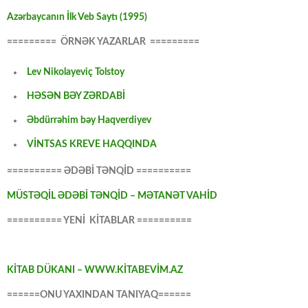
Azərbaycanın İlk Veb Saytı (1995)
========= ÖRNƏK YAZARLAR =========
Lev Nikolayeviç Tolstoy
HƏSƏN BƏY ZƏRDABİ
Əbdürrəhim bəy Haqverdiyev
VİNTSAS KREVE HAQQINDA
========== ƏDƏBİ TƏNQİD ==========
MÜSTƏQİL ƏDƏBİ TƏNQİD – MƏTANƏT VAHİD
========== YENİ KİTABLAR ==========
KİTAB DÜKANI – WWW.KİTABEVİM.AZ
======ONU YAXINDAN TANIYAQ======