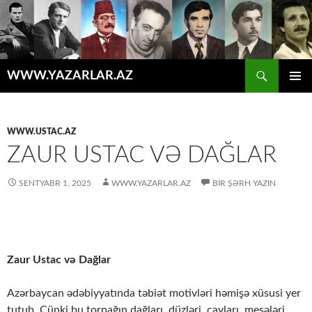
Axtar
WWW.YAZARLAR.AZ
MÜHTƏVIYYATA
ƏSAS
KEÇ
MENYU
WWW.USTAC.AZ
ZAUR USTAC VƏ DAĞLAR
SENTYABR 1, 2025
WWW.YAZARLAR.AZ
BIR ŞƏRH YAZIN
Zaur Ustac və Dağlar
Azərbaycan ədəbiyyatında təbiət motivləri həmişə xüsusi yer
tutub. Çünki bu torpağın dağları, düzləri, çayları, meşələri