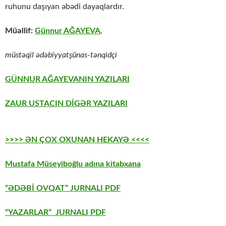
ruhunu daşıyan əbədi dayaqlardır.
Müəllif:
Günnur AĞAYEVA
,
müstəqil ədəbiyyatşünas-tənqidçi
GÜNNUR AĞAYEVANIN YAZILARI
ZAUR USTACIN DİGƏR YAZILARI
>>>> ƏN ÇOX OXUNAN HEKAYƏ <<<<
Mustafa Müseyiboğlu adına kitabxana
“ƏDƏBİ OVQAT” JURNALI PDF
“YAZARLAR” JURNALI PDF