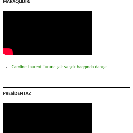
MARAQLIDIR:
Caroline Laurent Turunc şair və şeir haqqında danışır
PRESİDENTAZ