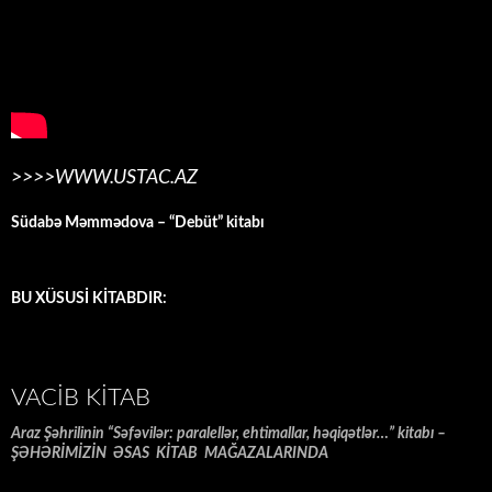
>>>>WWW.USTAC.AZ
Südabə Məmmədova – “Debüt” kitabı
BU XÜSUSİ KİTABDIR:
VACIB KITAB
Araz Şəhrilinin “Səfəvilər: paralellər, ehtimallar, həqiqətlər…” kitabı –
ŞƏHƏRİMİZİN ƏSAS KİTAB MAĞAZALARINDA