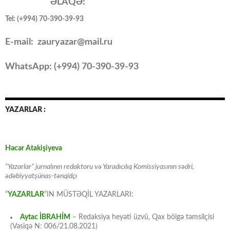
ƏLAQƏ:
Tel: (+994) 70-390-39-93
E-mail: zauryazar@mail.ru
WhatsApp: (
+994
) 70-390-39-93
YAZARLAR :
Həcər Atakişiyeva
“Yazarlar” jurnalının redaktoru və Yaradıcılıq Komissiyasının sədri,
ədəbiyyatşünas-tənqidçı
“
YAZARLAR
“IN MÜSTƏQİL YAZARLARI:
Aytac İBRAHİM
– Redaksiya heyəti üzvü, Qax bölgə təmsilçisi
(Vəsiqə N: 006/21.08.2021)