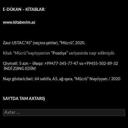
E-DÜKAN – KİTABLAR:
www.kitabevim.az
Zaur USTAC,“45” (seçmə şeirlər), “Mücrü”, 2020.
Kitab “Mücrü”nəşriyyatının
“Poeziya”
seriyasında nəşr edilmişdir.
Qiyməti: 5 azn – Əlaqə: +99477-345-77-47 və +99455-502-89-32
İNDİ ZƏNG EDİN!
Nəşr göstəriciləri: 64 səhifə, A5, ağ-qara, “Mücrü” Nəşriyyatı / 2020
SAYTDA TAM AXTARIŞ
Axtarış: