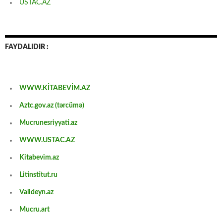
USTAC.AZ
FAYDALIDIR :
WWW.KİTABEVİM.AZ
Aztc.gov.az (tərcümə)
Mucrunesriyyati.az
WWW.USTAC.AZ
Kitabevim.az
Litinstitut.ru
Valideyn.az
Mucru.art