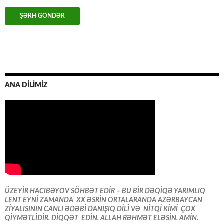
ANA DİLİMİZ
ÜZEYİR HACIBƏYOV SÖHBƏT EDİR – BU BİR DƏQİQƏ YARIMLIQ
LENT EYNİ ZAMANDA XX ƏSRİN ORTALARANDA AZƏRBAYCAN
ZİYALISININ CANLI ƏDƏBİ DANIŞIQ DİLİ VƏ NİTQİ KİMİ ÇOX
QİYMƏTLİDİR. DİQQƏT EDİN. ALLAH RƏHMƏT ELƏSİN. AMİN.