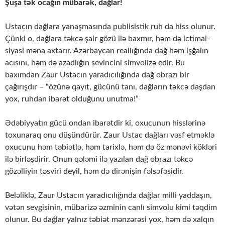
Şuşa tək ocağın mübarək, dağlar!
Ustacın dağlara yanaşmasında publisistik ruh da hiss olunur.
Çünki o, dağlara təkcə şair gözü ilə baxmır, həm də ictimai-
siyasi məna axtarır. Azərbaycan reallığında dağ həm işğalın
acısını, həm də azadlığın sevincini simvolizə edir. Bu
baxımdan Zaur Ustacın yaradıcılığında dağ obrazı bir
çağırışdır – “özünə qayıt, gücünü tanı, dağların təkcə daşdan
yox, ruhdan ibarət olduğunu unutma!”
Ədəbiyyatın gücü ondan ibarətdir ki, oxucunun hisslərinə
toxunaraq onu düşündürür. Zaur Ustac dağları vəsf etməklə
oxucunu həm təbiətlə, həm tarixlə, həm də öz mənəvi kökləri
ilə birləşdirir. Onun qələmi ilə yazılan dağ obrazı təkcə
gözəlliyin təsviri deyil, həm də dirənişin fəlsəfəsidir.
Beləliklə, Zaur Ustacın yaradıcılığında dağlar milli yaddaşın,
vətən sevgisinin, mübarizə əzminin canlı simvolu kimi təqdim
olunur. Bu dağlar yalnız təbiət mənzərəsi yox, həm də xalqın