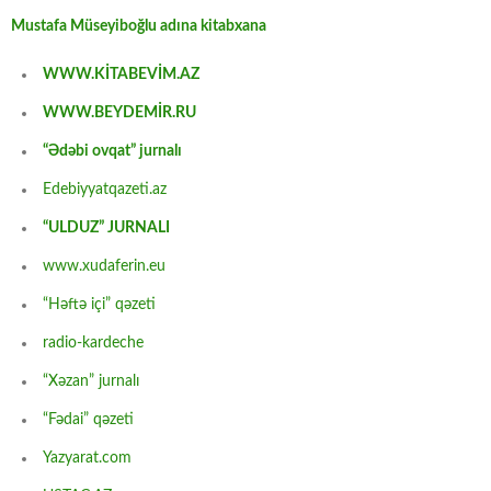
Mustafa Müseyiboğlu adına kitabxana
WWW.KİTABEVİM.AZ
WWW.BEYDEMİR.RU
“Ədəbi ovqat” jurnalı
Edebiyyatqazeti.az
“ULDUZ” JURNALI
www.xudaferin.eu
“Həftə içi” qəzeti
radio-kardeche
“Xəzan” jurnalı
“Fədai” qəzeti
Yazyarat.com