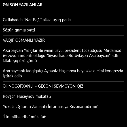
ƏN SON YAZILANLAR
Cəlilabadda “Nar Bağı” ailəvi-uşaq parkı
Sözün qırmızı xətti
VAQİF OSMANLI YAZIR
Azərbaycan Yazıçılar Birliyinin üzvü, prezident təqaüdçüsü Mirdaməd
Əzizovun müəllifi olduğu “Siyasi İradə Bütövləşən Azərbaycan” adlı
kitab işıq üzü gördü
Azərbaycanlı tədqiqatçı Aybəniz Haşımova beynəlxalq elmi konqresdə
iştirak edib
Əli NƏCƏFXANLI – GECƏNİ SEVMƏYƏN QIZ
Rövşən Hüseynov mükafatı
Yuxular: Şüurun Zamanla İnformasiya Rezonansıdırmı?
“İlin mühəndisi” mükafatı