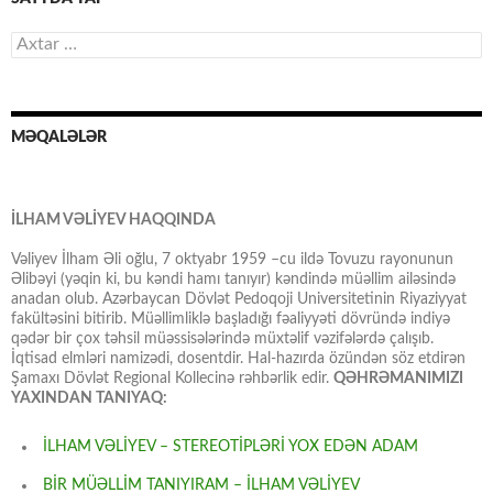
Axtarış:
MƏQALƏLƏR
İLHAM VƏLİYEV HAQQINDA
Vəliyev İlham Əli oğlu, 7 oktyabr 1959 –cu ildə Tovuzu rayonunun
Əlibəyi (yəqin ki, bu kəndi hamı tanıyır) kəndində müəllim ailəsində
anadan olub. Azərbaycan Dövlət Pedoqoji Universitetinin Riyaziyyat
fakültəsini bitirib. Müəllimliklə başladığı fəaliyyəti dövründə indiyə
qədər bir çox təhsil müəssisələrində müxtəlif vəzifələrdə çalışıb.
İqtisad elmləri namizədi, dosentdir. Hal-hazırda özündən söz etdirən
Şamaxı Dövlət Regional Kollecinə rəhbərlik edir.
QƏHRƏMANIMIZI
YAXINDAN TANIYAQ:
İLHAM VƏLİYEV – STEREOTİPLƏRİ YOX EDƏN ADAM
BİR MÜƏLLİM TANIYIRAM – İLHAM VƏLİYEV