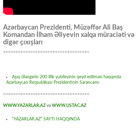
Azərbaycan Prezidenti, Müzəffər Ali Baş
Komandan İlham Əliyevin xalqa müraciəti və
digər çıxışları
===================================
Aşıq Ələsgərin 200 illik yubileyinin qeyd edilməsi haqqında
Azərbaycan Respublikası Prezidentinin Sərəncamı
===================================
WWW.YAZARLAR.AZ
və
WWW.USTAC.AZ
“YAZARLAR.AZ” SAYTI HAQQINDA