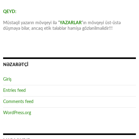
QEYD:
Müstəqil yazarın mövqeyi ilə “
YAZARLAR
“ın mövqeyi üst-üstə
düşməyə bilər, ancaq etik tələblər həmişə gözlənilməlidir!!!
NƏZARƏTÇİ
Giriş
Entries feed
Comments feed
WordPress.org