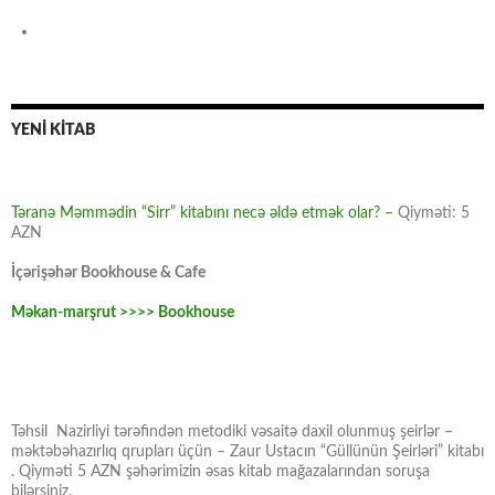
YENİ KİTAB
Təranə Məmmədin “Sirr” kitabını necə əldə etmək olar? –
Qiyməti: 5
AZN
İçərişəhər Bookhouse & Cafe
Məkan-marşrut >>>> Bookhouse
Təhsil Nazirliyi tərəfindən metodiki vəsaitə daxil olunmuş şeirlər –
məktəbəhazırlıq qrupları üçün – Zaur Ustacın “Güllünün Şeirləri” kitabı
. Qiyməti 5 AZN şəhərimizin əsas kitab mağazalarından soruşa
bilərsiniz.