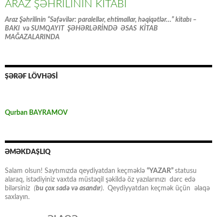
ARAZ ŞƏHRİLİNİN KİTABI
Araz Şəhrilinin “Səfəvilər: paralellər, ehtimallar, həqiqətlər…” kitabı –
BAKI və SUMQAYIT ŞƏHƏRLƏRİNDƏ ƏSAS KİTAB
MAĞAZALARINDA
ŞƏRƏF LÖVHƏSİ
Qurban BAYRAMOV
ƏMƏKDAŞLIQ
Salam olsun! Saytımızda qeydiyatdan keçməklə
“YAZAR”
statusu
alaraq, istədiyiniz vaxtda müstəqil şəkildə öz yazılarınızı dərc edə
bilərsiniz
(
bu çox sadə və asandır
).
Qeydiyyatdan keçmək üçün əlaqə
saxlayın.