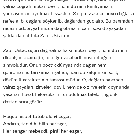
yalnız coğrafi məkan deyil, həm də milli kimliyimizin,
yaddaşımızın ayrılmaz hissəsidir. Xalqımız əsrlər boyu dağlarla
nəfəs alıb, dağlara söykənib, dağlardan güc alıb. Bu baxımdan
müasir ədəbiyyatımızda dağ obrazını canlı şəkildə yaşadan
şairlərdən biri də Zaur Ustacdır.
Zaur Ustac üçün dağ yalnız fiziki məkan deyil, həm də milli
dirənişin, əzəmətin, ucalığın və əbədi mövcudluğun
simvoludur. Onun poetik dünyasında dağlar həm
qəhrəmanlıq tariximizin şahidi, həm də xalqımızın sərt,
dözümlü xarakterinin təcəssümüdür. O, dağlara baxanda
yalnız qayaları, zirvələri deyil, həm də o zirvələrin qoynunda
yaşanan həyat hekayələrini, unudulmaz taleləri, igidlik
dastanlarını görür:
Haqqa nisbət tutub ulu Ələsgər,
Andırıb, tanıdıb, bilib pərisgar,
Hər səngər məbəddi, pirdi hər əsgər,