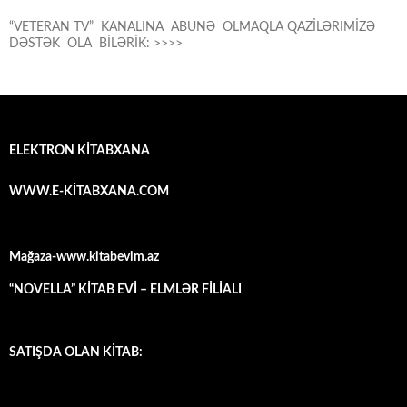
“VETERAN TV” KANALINA ABUNƏ OLMAQLA QAZİLƏRIMİZƏ
DƏSTƏK OLA BİLƏRİK: >>>>
ELEKTRON KİTABXANA
WWW.E-KİTABXANA.COM
Mağaza-www.kitabevim.az
“NOVELLA” KİTAB EVİ – ELMLƏR FİLİALI
SATIŞDA OLAN KİTAB: