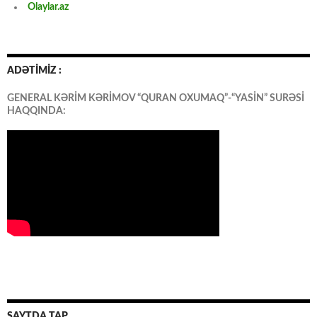
Olaylar.az
ADƏTİMİZ :
GENERAL KƏRİM KƏRİMOV “QURAN OXUMAQ”-“YASİN” SURƏSİ
HAQQINDA:
SAYTDA TAP