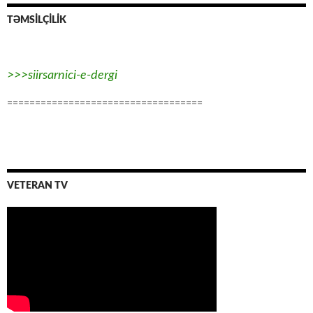
TƏMSİLÇİLİK
>>>siirsarnici-e-dergi
===================================
VETERAN TV