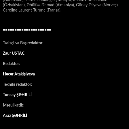
(Gürcüstan), Faruk Habiboğlu (Türkiyə), Khaitov Khusniddin
(Özbəkistan), Əbülfəz Əhməd (Almaniya), Günay Əliyeva (Norveç).
Caroline Laurent Turunc (Fransa).
=====================
Təsisçi və Baş redaktor:
Zaur USTAC
Redaktor:
Həcər Atakişiyeva
Texniki redaktor:
Tuncay ŞƏHRİLİ
Məsul katib:
Araz ŞƏHRİLİ