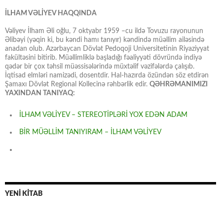
İLHAM VƏLİYEV HAQQINDA
Vəliyev İlham Əli oğlu, 7 oktyabr 1959 –cu ildə Tovuzu rayonunun
Əlibəyi (yəqin ki, bu kəndi hamı tanıyır) kəndində müəllim ailəsində
anadan olub. Azərbaycan Dövlət Pedoqoji Universitetinin Riyaziyyat
fakültəsini bitirib. Müəllimliklə başladığı fəaliyyəti dövründə indiyə
qədər bir çox təhsil müəssisələrində müxtəlif vəzifələrdə çalışıb.
İqtisad elmləri namizədi, dosentdir. Hal-hazırda özündən söz etdirən
Şamaxı Dövlət Regional Kollecinə rəhbərlik edir.
QƏHRƏMANIMIZI
YAXINDAN TANIYAQ:
İLHAM VƏLİYEV – STEREOTİPLƏRİ YOX EDƏN ADAM
BİR MÜƏLLİM TANIYIRAM – İLHAM VƏLİYEV
YENİ KİTAB