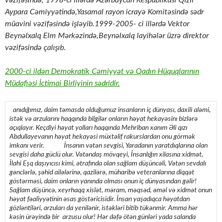
Aypara Cəmiyyətində,Yasamal rayon icrayə Komitəsində sədr
müavini vəzifəsində işləyib.1999-2005- ci illərdə Vektor
Beynəlxalq Elm Mərkəzində,Beynəlxalq layihələr üzrə direktor
vəzifəsində çalışıb.
2000-ci ildən Demokratik Cəmiyyət və Qadın Hüquqlarının
Müdafiəsi İctimai Birliyinin sədridir.
anıdığımız, daim təmasda olduğumuz insanların iç dünyası, daxili aləmi,
istək və arzularını haqqında bilgilər onların həyat hekayəsinı bizlərə
açıqlayır. Keçdiyi həyat yolları haqqında Mehriban xanım Əli qızı
Abdullayevanın həyat hekayəsi müxtəlif rakurslardan onu görmək
imkanı verir.
İ
nsanın vətən sevgisi, Yaradanın yaratdıqlarına olan
sevgisi daha güclü olur. Vətəndaş mövqeyi, İnsanlığın xilasına xidmət,
İlahi Eşq daşıyıcısı kimi, ətrafında olan sağlam düşüncəli, Vətən sevdalı
gənclərlə, şəhid ailələrinə, qazilərə, müharibə veteranlarına diqqət
göstərməsi, daim onların yanında olması onun iç dünyasından gəlir!
Sağlam düşüncə, xeyrhaqq xislət, məram, məqsəd, əməl və xidmət onun
həyat fəaliyyətinin əsas göstəricisidir. İnsan yaşadıqca həyatdan
gözləntiləri, arzuları da yenilənir, istəkləri bitib tükənmir. Amma hər
kəsin ürəyində bir arzusu olur! Hər dəfə ötən günləri yada salanda