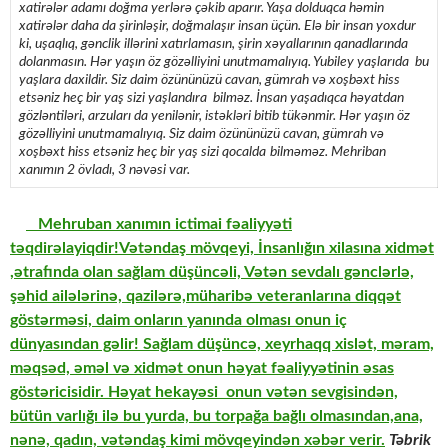
xatirələr adamı doğma yerlərə çəkib aparır. Yaşa dolduqca həmin
xatirələr daha da şirinləşir, doğmalaşır insan üçün. Elə bir insan yoxdur
ki, uşaqlıq, gənclik illərini xatırlamasın, şirin xəyallarının qanadlarında
dolanmasın.
Hər yaşın öz gözəlliyini unutmamalıyıq. Yubiley yaşlarıda bu
yaşlara daxildir. Siz daim özününüzü cavan, gümrah və xoşbəxt hiss
etsəniz heç bir yaş sizi yaşlandıra bilməz.
İnsan yaşadıqca həyatdan
gözləntiləri, arzuları da yenilənir, istəkləri bitib tükənmir. H
ər yaşın öz
gözəlliyini unutmamalıyıq. Siz daim özününüzü cavan, gümrah və
xoşbəxt hiss etsəniz heç bir yaş sizi qocalda
bilməməz.
Mehriban
xanımın 2 övladı, 3 nəvəsi var.
Mehruban xanımın ictimai fəaliyyəti
təqdirəlayiqdir!Vətəndaş mövqeyi, İnsanlığın xilasına xidmət
,ətrafında olan sağlam düşüncəli, Vətən sevdalı gənclərlə,
şəhid ailələrinə, qazilərə,müharibə veteranlarına diqqət
göstərməsi, daim onların yanında olması onun iç
dünyasından gəlir! Sağlam düşüncə, xeyrhaqq xislət, məram,
məqsəd, əməl və xidmət onun həyat fəaliyyətinin əsas
göstəricisidir. Həyat hekayəsi onun vətən sevgisindən,
bütün varlığı ilə bu yurda, bu torpağa bağlı olmasından,ana,
nənə, qadın, vətəndaş kimi mövqeyindən xəbər verir.
Təbrik