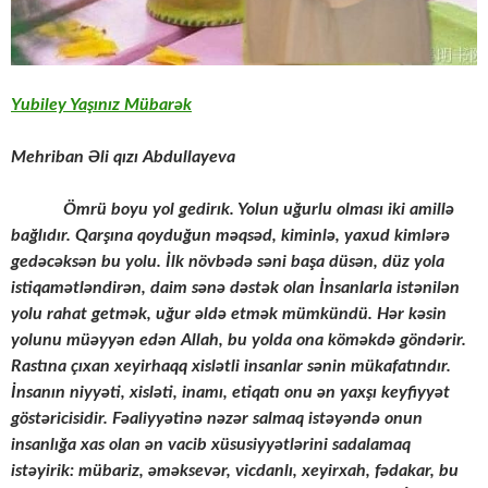
Yubiley Yaşınız Mübarək
Mehriban Əli qızı Abdullayeva
Ömrü boyu yol gedirık. Yolun uğurlu olması iki amillə
bağlıdır. Qarşına qoyduğun məqsəd, kiminlə, yaxud kimlərə
gedəcəksən bu yolu. İlk növbədə səni başa düsən, düz yola
istiqamətləndirən, daim sənə dəstək olan İnsanlarla istənilən
yolu rahat getmək, uğur əldə etmək mümkündü. Hər kəsin
yolunu müəyyən edən Allah, bu yolda ona köməkdə göndərir.
Rastına çıxan xeyirhaqq xislətli insanlar sənin mükafatındır.
İnsanın niyyəti, xisləti, inamı, etiqatı onu ən yaxşı keyfiyyət
göstəricisidir. Fəaliyyətinə nəzər salmaq istəyəndə onun
insanlığa xas olan ən vacib xüsusiyyətlərini sadalamaq
istəyirik: mübariz, əməksevər, vicdanlı, xeyirxah, fədakar, bu