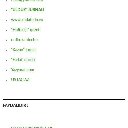
“ULDUZ” JURNALI
www.xudaferin.eu
“Həftə içi” qəzeti
radio-kardeche
“Xəzan” jurnalı
“Fədai” qəzeti
Yazyarat.com
USTAC.AZ
FAYDALIDIR :