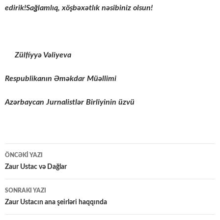
edirik
!
Sağlamlıq, xöşbəxətlık nəsibiniz olsun!
Zülfíyyə Vəliyeva
Respublikanın Əməkdar Müəllimi
Azərbaycan Jurnalistlər Birliyinin üzvü
Yazılar
ÖNCƏKI YAZI
üzrə
Zaur Ustac və Dağlar
naviqasiya
SONRAKI YAZI
Zaur Ustacın ana şeirləri haqqında