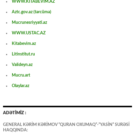
WWW.KİTABEVİM.AZ
Aztc.gov.az (tərcümə)
Mucrunesriyyati.az
WWW.USTAC.AZ
Kitabevim.az
Litinstitut.ru
Valideyn.az
Mucru.art
Olaylar.az
ADƏTİMİZ :
GENERAL KƏRİM KƏRİMOV “QURAN OXUMAQ”-“YASİN” SURƏSİ
HAQQINDA: