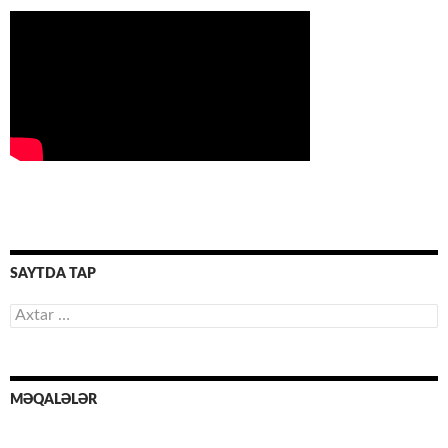
SAYTDA TAP
Axtarış:
MƏQALƏLƏR