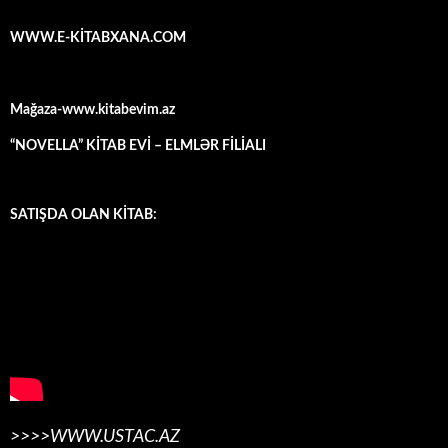
WWW.E-KİTABXANA.COM
Mağaza-www.kitabevim.az
“NOVELLA” KİTAB EVİ – ELMLƏR FİLİALI
SATIŞDA OLAN KİTAB:
>>>>WWW.USTAC.AZ