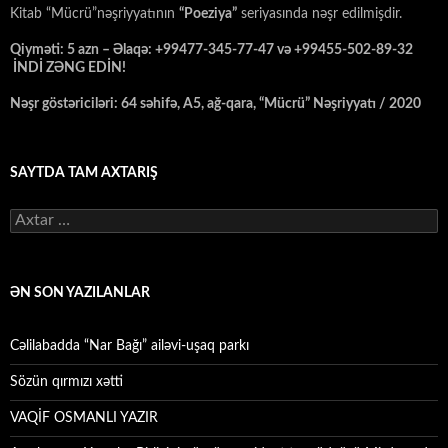
Kitab “Mücrü”nəşriyyatının
“Poeziya”
seriyasında nəşr edilmişdir.
Qiyməti: 5 azn – Əlaqə: +99477-345-77-47 və +99455-502-89-32
İNDİ ZƏNG EDİN!
Nəşr göstəriciləri: 64 səhifə, A5, ağ-qara, “Mücrü” Nəşriyyatı / 2020
SAYTDA TAM AXTARIŞ
Axtarış:
ƏN SON YAZILANLAR
Cəlilabadda “Nar Bağı” ailəvi-uşaq parkı
Sözün qırmızı xətti
VAQİF OSMANLI YAZIR