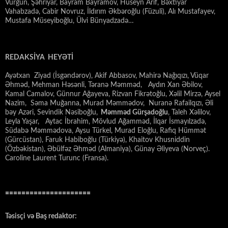
Vurğun, Şəhriyar, Bayram Bayramov, Hüseyn Arif, Bəxtiyar
Vahabzadə, Cabir Novruz, İldırım Əkbəroğlu (Füzuli), Alı Mustafayev,
Mustafa Müseyiboğlu, Ülvi Bünyadzadə…
REDAKSİYA HEYƏTİ
Ayətxan Ziyad (İsgəndərov), Akif Abbasov, Mahirə Nağıqızı, Vüqar
Əhməd, Mehman Həsənli, Təranə Məmməd, Aydın Xan Əbilov,
Kamal Camalov, Günnur Ağayeva, Rizvan Fikrətoğlu, Xəlil Mirzə, Aysel
Nazim, Səma Muğanna, Murad Məmmədov, Nuranə Rafailqızı, Əli
bəy Azəri, Sevindik Nəsiboğlu,
Məmməd Gürşadoğlu
, Taleh Xəlilov,
Leyla Yaşar, Aytac İbrahim, Mövlud Ağamməd, İlqar İsmayılzadə,
Südabə Məmmədova, Aysu Türkel, Murad Eloğlu, Rafiq Hümmət
(Gürcüstan), Faruk Habiboğlu (Türkiyə), Khaitov Khusniddin
(Özbəkistan), Əbülfəz Əhməd (Almaniya), Günay Əliyeva (Norveç).
Caroline Laurent Turunc (Fransa).
=====================
Təsisçi və Baş redaktor: