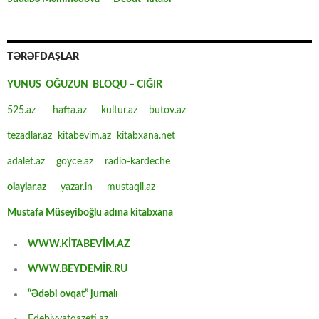
TƏRƏFDAŞLAR
YUNUS OĞUZUN BLOQU – CIĞIR
525.az
hafta.az
kultur.az
butov.az
tezadlar.az
kitabevim.az
kitabxana.net
adalet.az
goyce.az
radio-kardeche
olaylar.az
yazar.in
mustaqil.az
Mustafa Müseyiboğlu adına kitabxana
WWW.KİTABEVİM.AZ
WWW.BEYDEMİR.RU
“Ədəbi ovqat” jurnalı
Edebiyyatqazeti.az