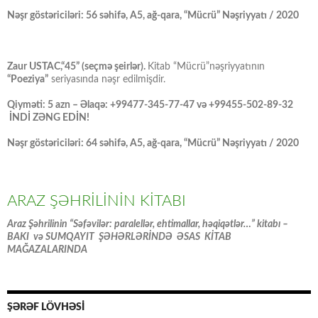
Nəşr göstəriciləri: 56 səhifə, A5, ağ-qara, “Mücrü” Nəşriyyatı / 2020
Zaur USTAC,“45” (seçmə şeirlər).
Kitab “Mücrü”nəşriyyatının
“Poeziya”
seriyasında nəşr edilmişdir.
Qiyməti: 5 azn – Əlaqə: +99477-345-77-47 və +99455-502-89-32
İNDİ ZƏNG EDİN!
Nəşr göstəriciləri: 64 səhifə, A5, ağ-qara, “Mücrü” Nəşriyyatı / 2020
ARAZ ŞƏHRİLİNİN KİTABI
Araz Şəhrilinin “Səfəvilər: paralellər, ehtimallar, həqiqətlər…” kitabı –
BAKI və SUMQAYIT ŞƏHƏRLƏRİNDƏ ƏSAS KİTAB
MAĞAZALARINDA
ŞƏRƏF LÖVHƏSİ