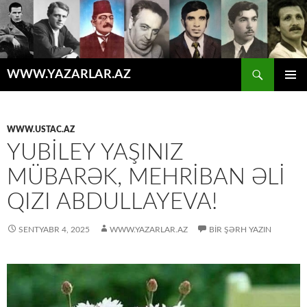
Axtar
WWW.YAZARLAR.AZ
MÜHTƏVIYYATA
ƏSAS
KEÇ
MENYU
WWW.USTAC.AZ
YUBILEY YAŞINIZ
MÜBARƏK, MEHRIBAN ƏLI
QIZI ABDULLAYEVA!
SENTYABR 4, 2025
WWW.YAZARLAR.AZ
BIR ŞƏRH YAZIN