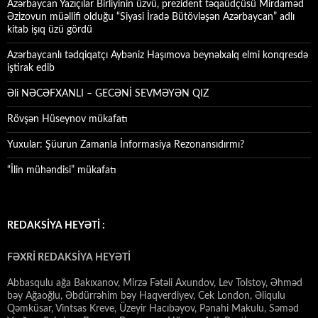
Azərbaycan Yazıçılar Birliyinin üzvü, prezident təqaüdçüsü Mirdaməd
Əzizovun müəllifi olduğu “Siyasi İradə Bütövləşən Azərbaycan” adlı
kitab işıq üzü gördü
Azərbaycanlı tədqiqatçı Aybəniz Haşımova beynəlxalq elmi konqresdə
iştirak edib
Əli NƏCƏFXANLI – GECƏNİ SEVMƏYƏN QIZ
Rövşən Hüseynov mükafatı
Yuxular: Şüurun Zamanla İnformasiya Rezonansıdırmı?
“İlin mühəndisi” mükafatı
REDAKSİYA HEYƏTİ :
FƏXRİ REDAKSİYA HEYƏTİ
Abbasqulu ağa Bakıxanov, Mirzə Fətəli Axundov, Lev Tolstoy, Əhməd
bəy Ağaoğlu, Əbdürrəhim bəy Haqverdiyev, Cek London, Əliqulu
Qəmküsar, Vintsas Kreve, Üzeyir Hacıbəyov, Pənahi Makulu, Səməd