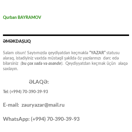
Qurban BAYRAMOV
ƏMƏKDAŞLIQ
Salam olsun! Saytımızda qeydiyatdan keçməklə
“YAZAR”
statusu
alaraq, istədiyiniz vaxtda müstəqil şəkildə öz yazılarınızı dərc edə
bilərsiniz
(
bu çox sadə və asandır
).
Qeydiyyatdan keçmək üçün əlaqə
saxlayın.
ƏLAQƏ:
Tel: (+994) 70-390-39-93
E-mail: zauryazar@mail.ru
WhatsApp: (
+994
) 70-390-39-93