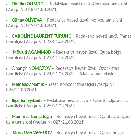
Əbülfəz ƏHMƏD
– Redaksiya heyəti üzvü, Almaniya təmsilçisi
(Vəsiqə N: 018/21.08.2021)
Günay ƏLİYEVA
– Redaksiya heyəti üzvü, Norveç təmsilçisi
(Vəsiqə N: 019/21.08.2021)
CAROLİNE LAURENT TURUNC
– Redaksiya heyəti üzvü, Fransa
təmsilçisi (Vəsiqə N: 022/21.08.2021)
Mövlud AĞAMMƏD
– Redaksiya heyəti üzvü, Quba bölgə
təmsilçisi (Vəsiqə N: 023/21.08.2021)
Cihangir NOMOZOV
– Redaksiya heyəti üzvü, Özbəkistan
təmsilçisi (Vəsiqə N: 024/21.08.2021 –
Allah rəhmət eləsin
)
Mamedov Namik
–
Yazar, Kəlbəcər təmsilçisi (Vəsiqə N:
025/21.08.2021)
İlqar İsmayılzadə
–
Redaksiya heyəti üzvü – Cənub bölgəsi üzrə
təmsilçisi (Vəsiqə N: 026/21.08.2021)
Məmməd Gürşadoğlu
–
Redaksiya heyəti üzvü, Qarabağ bölgəsi
üzrə təmsilçisi (Vəsiqə N: 027/21.08.2021)
Murad MƏMMƏDOV
–
Redaksiya heyəti üzvü, Qazax bölgəsi