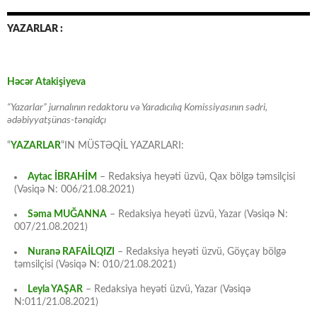
YAZARLAR :
Həcər Atakişiyeva
“Yazarlar” jurnalının redaktoru və Yaradıcılıq Komissiyasının sədri,
ədəbiyyatşünas-tənqidçı
“
YAZARLAR
“IN MÜSTƏQİL YAZARLARI:
Aytac İBRAHİM
– Redaksiya heyəti üzvü, Qax bölgə təmsilçisi
(Vəsiqə N: 006/21.08.2021)
Səma MUĞANNA
– Redaksiya heyəti üzvü, Yazar (Vəsiqə N:
007/21.08.2021)
Nuranə RAFAİLQIZI
– Redaksiya heyəti üzvü, Göyçay bölgə
təmsilçisi (Vəsiqə N: 010/21.08.2021)
Leyla YAŞAR
– Redaksiya heyəti üzvü, Yazar (Vəsiqə
N:011/21.08.2021)