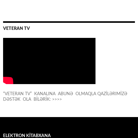
VETERAN TV
“VETERAN TV” KANALINA ABUNƏ OLMAQLA QAZİLƏRIMİZƏ
DƏSTƏK OLA BİLƏRİK: >>>>
ELEKTRON KİTABXANA