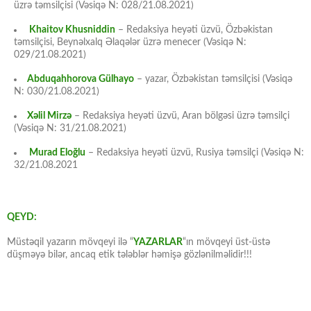
üzrə təmsilçisi (Vəsiqə N: 028/21.08.2021)
Khaitov Khusniddin
– Redaksiya heyəti üzvü, Özbəkistan
təmsilçisi, Beynəlxalq Əlaqələr üzrə menecer (Vəsiqə N:
029/21.08.2021)
Abduqahhorova Gülhayo
– yazar, Özbəkistan təmsilçisi (Vəsiqə
N: 030/21.08.2021)
Xəlil Mirzə
– Redaksiya heyəti üzvü, Aran bölgəsi üzrə təmsilçi
(Vəsiqə N: 31/21.08.2021)
Murad Eloğlu
– Redaksiya heyəti üzvü, Rusiya təmsilçi (Vəsiqə N:
32/21.08.2021
QEYD:
Müstəqil yazarın mövqeyi ilə “
YAZARLAR
“ın mövqeyi üst-üstə
düşməyə bilər, ancaq etik tələblər həmişə gözlənilməlidir!!!