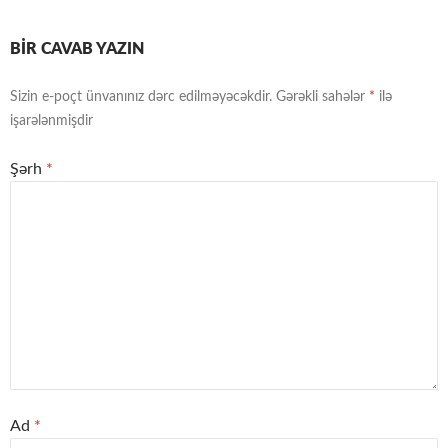
BIR CAVAB YAZIN
Sizin e-poçt ünvanınız dərc edilməyəcəkdir.
Gərəkli sahələr
*
ilə
işarələnmişdir
Şərh
*
Ad
*