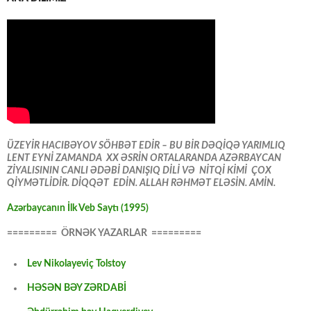
ÜZEYİR HACIBƏYOV SÖHBƏT EDİR – BU BİR DƏQİQƏ YARIMLIQ
LENT EYNİ ZAMANDA XX ƏSRİN ORTALARANDA AZƏRBAYCAN
ZİYALISININ CANLI ƏDƏBİ DANIŞIQ DİLİ VƏ NİTQİ KİMİ ÇOX
QİYMƏTLİDİR. DİQQƏT EDİN. ALLAH RƏHMƏT ELƏSİN. AMİN.
Azərbaycanın İlk Veb Saytı (1995)
========= ÖRNƏK YAZARLAR =========
Lev Nikolayeviç Tolstoy
HƏSƏN BƏY ZƏRDABİ