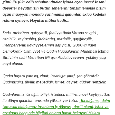
günü ilə şükr edib sabahını dualar içində açan insan! İnsani
dəyərlər həyatımızın bütün sahələrini tənzimləməklə bizim
üçün müəyyən mənada yazılmamış qanunlar, əxlaq kodeksi
rolunu oynayır. Həyatsa mübarizədir…
Sadə, mehriban, qətiyyətli, fəaliyyətində Vətənə sevgisi ,
n
əciblik, xeyirxahlıq, fədakarlıq, mətinlik
,
qayğıkeşlik,
insanpərvərlik keyfiyyətlərinin daşıyıcısı
,
2000-ci ildən
Demokratik Cəmiyyət və Qadın Hüquqlarının Müdafiəsi İctimai
Birliyinin sədri
Mehriban Əli qızı Abdullayevanın yubiley yaşı
qeyd olunur.
Qadın bəşərə yaraşıq, zinət, insanlığa şərəf, şan-şöhrətdir.
Qadınucalıq, ülvilik məbədidir, ismət, qeyrət, qüdrət rəmzidir.
Qadınlarımız öz ağılı, biliyi, istedadı, milli-mənəvi keyfiyyətləri
ilə dünya qadınları arasında yüksək yer tutur.
Tanıdığımız, daim
təmasda olduğumuz insanların iç dünyası, daxili aləmi, istək və
arzularını haqqında bilgiləri onların həyat hekayəsi bizlərə