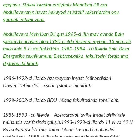
açıqlayır. Sizlərə təqdim etdiyimiz Mehriban Əli qızı
Abdullayevanın həyat hekayəsi müxtəlif rakurslardan onu
görmək imkanı verir.
Abdullayeva Mehriban Əli qızı 1965-ci ilin may ayında Bakı
şəhərində anadan olub.1980-cı ildə Yasamal rayonu 13 nömrəli
məktəbin 8-ci sinifini bitirib, 1980-1984 –cü illərdə Bakı Baza
Energetika texnikumunu Elektrotexnika fakultəsini fərqlənmə
diplomu ilə bitirib
.
1986-1992-ci illərdə Azərbaycan İnşaat Mühəndisləri
Universitetinin Yol- inşaat fakultəsini bitirib.
1998-2002-ci illərdə BDU hüquq fakultəsində təhsil alıb.
1985-1993 –cü illərdə Azəraqroyol layihə inşaat birliyində
mühəndis vəzifəsində çalışıb.1993-1998-ci illərdə 11 N və 12 N
Rayonlararası İstismar Təmir Tikinti Trestində mühəndis
vəzifəsində, 1998-ci illərdə Azərbaycan Respublikası Qizil