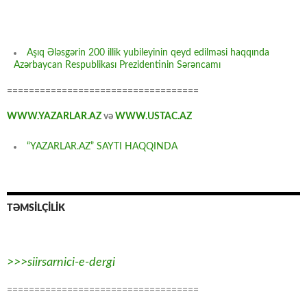
Aşıq Ələsgərin 200 illik yubileyinin qeyd edilməsi haqqında
Azərbaycan Respublikası Prezidentinin Sərəncamı
===================================
WWW.YAZARLAR.AZ
və
WWW.USTAC.AZ
“YAZARLAR.AZ” SAYTI HAQQINDA
TƏMSİLÇİLİK
>>>siirsarnici-e-dergi
===================================