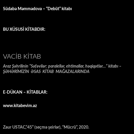
Südabə Məmmədova – “Debüt” kitabı
BU XÜSUSİ KİTABDIR:
VACIB KITAB
Araz Şəhrilinin “Səfəvilər: paralellər, ehtimallar, həqiqətlər…” kitabı –
ŞƏHƏRİMİZİN ƏSAS KİTAB MAĞAZALARINDA
E-DÜKAN – KİTABLAR:
www.kitabevim.az
Zaur USTAC,“45” (seçmə şeirlər), “Mücrü”, 2020.