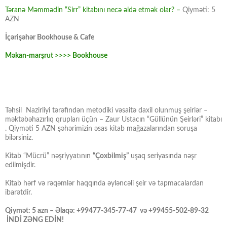
Təranə Məmmədin “Sirr” kitabını necə əldə etmək olar? –
Qiyməti: 5
AZN
İçərişəhər Bookhouse & Cafe
Məkan-marşrut >>>> Bookhouse
Təhsil Nazirliyi tərəfindən metodiki vəsaitə daxil olunmuş şeirlər –
məktəbəhazırlıq qrupları üçün – Zaur Ustacın “Güllünün Şeirləri” kitabı
. Qiyməti 5 AZN şəhərimizin əsas kitab mağazalarından soruşa
bilərsiniz.
Kitab “Mücrü” nəşriyyatının
“Çoxbilmiş”
uşaq seriyasında nəşr
edilmişdir.
Kitab hərf və rəqəmlər haqqında əyləncəli şeir və tapmacalardan
ibarətdir.
Qiymət: 5 azn – Əlaqə: +99477-345-77-47 və +99455-502-89-32
İNDİ ZƏNG EDİN!