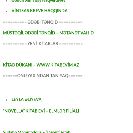
Əbdürrəhim bəy Haqverdiyev
VİNTSAS KREVE HAQQINDA
========== ƏDƏBİ TƏNQİD ==========
MÜSTƏQİL ƏDƏBİ TƏNQİD – MƏTANƏT VAHİD
========== YENİ KİTABLAR ==========
KİTAB DÜKANI – WWW.KİTABEVİM.AZ
======ONU YAXINDAN TANIYAQ======
LEYLA ƏLİYEVA
“NOVELLA” KİTAB EVİ – ELMLƏR FİLİALI
Südabə Məmmədova – “Debüt” kitabı