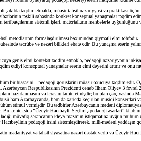
 şəkildə təqdim etməklə, müasir təhsil nəzəriyyəsi və praktikası üçün
bətlərinin təşkili sahəsində konkret konseptual yanaşmalar təqdim edir. K
n tərtibatçılarının sistemli işləri, materialların mənbələrlə uyğunluğunu 
 metodlarının formalaşdırılması baxımından qiymətli elmi töhfədir. Müəl
sahəsində təcrübə və nəzəri bilikləri əhatə edir. Bu yanaşma əsərin yalnı
geniş elmi kontekst təqdim etməklə, pedaqoji nəzəriyyənin inkişafına 
təqdim etdiyi konseptual yanaşmalar əsərin elmi dəyərini artırır və onu 
 bir hissəsini – pedaqoji görüşlərini müasir oxucuya təqdim edir. O
i, Azərbaycan Respublikasının Prezidenti cənab İlham Əliyev 3 fevral 202
planı hazırlanmasını və icrasını təmin etmişdir; bu plan çərçivəsində Məd
şəbbüsü həm Azərbaycanda, həm də xaricdə keçirilən musiqi konsertləri və
mühüm stimul vermişdir. Bu tədbirlər Azərbaycanın mədəni diplomatiyası
ir. Bu kontekstdə “Üzeyir Hacıbəyli. Seçilmiş pedaqoji əsərləri” kitabı
mzaladığı müvafiq sərəncamın ideya-məzmun istiqamətinə uyğun mühüm elm
Hacıbəylinin pedaqoji irsini sistemləşdirərək, milli-mədəni yaddaşın q
ətin mədəniyyət və təhsil siyasətinə nəzəri dəstək verib və Üzeyir Hacıbə