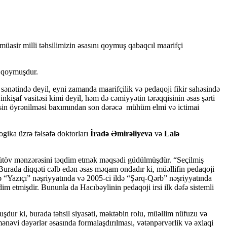
sir milli təhsilimizin əsasını qoymuş qabaqcıl maarifçi
i qoymuşdur.
 sənətində deyil, eyni zamanda maarifçilik və pedaqoji fikir sahəsində
i inkişaf vasitəsi kimi deyil, həm də cəmiyyətin tərəqqisinin əsas şərti
i irsin öyrənilməsi baxımından son dərəcə mühüm elmi və ictimai
aqogika üzrə fəlsəfə doktorları
İradə Əmirəliyeva
və
Lalə
n bütöv mənzərəsini təqdim etmək məqsədi güdülmüşdür. “Seçilmiş
r. Burada diqqəti cəlb edən əsas məqam ondadır ki, müəllifin pedaqoji
ə “Yazıçı” nəşriyyatında və 2005-ci ildə “Şərq-Qərb” nəşriyyatında
m etmişdir. Bununla da Hacıbəylinin pedaqoji irsi ilk dəfə sistemli
şdur ki, burada təhsil siyasəti, məktəbin rolu, müəllim nüfuzu və
i-mənəvi dəyərlər əsasında formalaşdırılması, vətənpərvərlik və əxlaqi