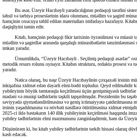
Bu əsər, Üzeyir Hacıbəyli yaradıcılığının pedaqoji tərəfini sistemli
təhsil və tərbiyə proseslərinin idarə olunması, müəllim və şagird münasi
həmçinin oxucuya təhlil edilən materialları istifadəyə hazırlayır. Kitabı
dəqiqliyini təmin edir.
Kitab, həmçinin pedaqoji fikir tarixinin öyrənilməsi və müasir təhsil
müəllim və şagirdlər arasında qarşılıqlı münasibətlərin tənzimlənməsi 
imkan yaradır.
Ümumilikdə, “Üzeyir Hacıbəyli . Seçilmiş pedaqoji əsərlər” oxucuya 
metodik resurs rolunu oynayır. Kitabın strukturu, redaktə prosesi və 
yaradır.
Nəticə olaraq, bu nəşr Üzeyir Hacıbəylinin çoxşaxəli irsinin mühüm
inkişafına xidmət edən dəyərli elmi-bədii topludur. Qeyd edilməlidir k
yubileyinin böyük təmtəraqla keçirilməsi üçün genişmiqyaslı tədbirlər 
mədəni və musiqi tədbirlərin təşkili tapşırılmışdır. Prezidentin bu tə
səviyyədə qiymətləndirilməsinə və geniş ictimaiyyətə çatdırılmasına 
irsinin yaşadılmasına və növbəti nəsillərə ötürülməsinə xidmət etmişd
2025-ci ildə bəstəkarın 140 illik yubileyinin keçirilməsi haqqında i
yubiley tədbirlərinin elmi məzmununu zənginləşdirmir, həm də Üzeyir 
Düşünürəm ki, bu kitab yubiley tədbirlərinin tərkib hissəsi olaraq dövl
kəsb edəcək.