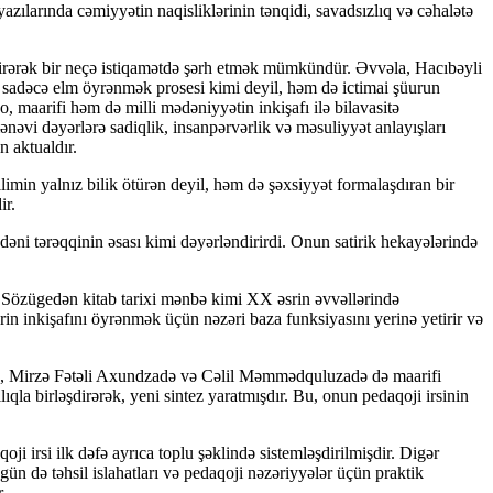
azılarında cəmiyyətin naqisliklərinin tənqidi, savadsızlıq və cəhalətə
irərək bir neçə istiqamətdə şərh etmək mümkündür. Əvvəla, Hacıbəyli
i sadəcə elm öyrənmək prosesi kimi deyil, həm də ictimai şüurun
o, maarifi həm də milli mədəniyyətin inkişafı ilə bilavasitə
mənəvi dəyərlərə sadiqlik, insanpərvərlik və məsuliyyət anlayışları
n aktualdır.
in yalnız bilik ötürən deyil, həm də şəxsiyyət formalaşdıran bir
ir.
 tərəqqinin əsası kimi dəyərləndirirdi. Onun satirik hekayələrində
Sözügedən kitab tarixi mənbə kimi XX əsrin əvvəllərində
rin inkişafını öyrənmək üçün nəzəri baza funksiyasını yerinə yetirir və
ən, Mirzə Fətəli Axundzadə və Cəlil Məmmədquluzadə də maarifi
ıqla birləşdirərək, yeni sintez yaratmışdır. Bu, onun pedaqoji irsinin
ji irsi ilk dəfə ayrıca toplu şəklində sistemləşdirilmişdir. Digər
n də təhsil islahatları və pedaqoji nəzəriyyələr üçün praktik
.