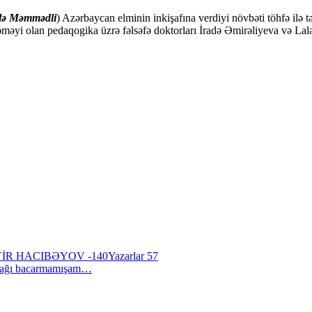
alə Məmmədli
) Azərbaycan elminin inkişafına verdiyi növbəti töhfə ilə
əyi olan pedaqogika üzrə fəlsəfə doktorları İradə Əmirəliyeva və Lalə
İR HACIBƏYOV -140
Yazarlar 57
mağı bacarmamışam…