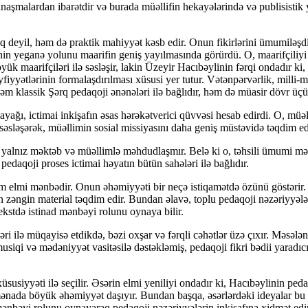
anaşmalardan ibarətdir və burada müəllifin hekayələrində və publisistik y
deyil, həm də praktik mahiyyət kəsb edir. Onun fikirlərini ümumiləşd
inin yeganə yolunu maarifin geniş yayılmasında görürdü. O, maarifçiliy
ük maarifçiləri ilə səsləşir, lakin Üzeyir Hacıbəylinin fərqi ondadır ki, 
yfiyyətlərinin formalaşdırılması xüsusi yer tutur. Vətənpərvərlik, milli-
həm klassik Şərq pedaqoji ənənələri ilə bağlıdır, həm də müasir dövr üçü
ctimai inkişafın əsas hərəkətverici qüvvəsi hesab edirdi. O, müəllim
səsləşərək, müəllimin sosial missiyasını daha geniş müstəvidə təqdim ed
ız məktəb və müəllimlə məhdudlaşmır. Belə ki o, təhsili ümumi mədəni
 pedaqoji proses ictimai həyatın bütün sahələri ilə bağlıdır.
lmi mənbədir. Onun əhəmiyyəti bir neçə istiqamətdə özünü göstərir. 
n zəngin material təqdim edir. Bundan əlavə, toplu pedaqoji nəzəriyyələ
kstdə istinad mənbəyi rolunu oynaya bilir.
 ilə müqayisə etdikdə, bəzi oxşar və fərqli cəhətlər üzə çıxır. Məsəl
siqi və mədəniyyət vasitəsilə dəstəkləmiş, pedaqoji fikri bədii yaradıcıl
siyyəti ilə seçilir. Əsərin elmi yeniliyi ondadır ki, Hacıbəylinin pedaqo
nada böyük əhəmiyyət daşıyır. Bundan başqa, əsərlərdəki ideyalar bu gü
 mənbəyi rolunu oynayaraq pedaqoji nəzəriyyələrin inkişafına xidmət edir