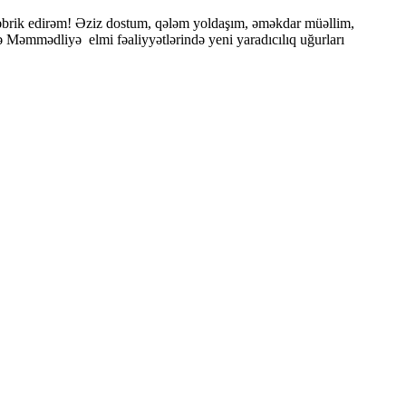
 təbrik edirəm! Əziz dostum, qələm yoldaşım, əməkdar müəllim,
 Məmmədliyə elmi fəaliyyətlərində yeni yaradıcılıq uğurları