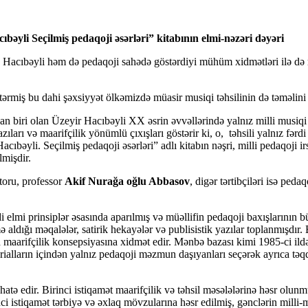
bəyli Seçilmiş pedaqoji əsərləri” kitabının elmi-nəzəri dəyəri
bəyli həm də pedaqoji sahədə göstərdiyi mühüm xidmətləri ilə də müa
miş bu dahi şəxsiyyət ölkəmizdə müasir musiqi təhsilinin də təməlin
an biri olan Üzeyir Hacıbəyli XX əsrin əvvəllərində yalnız milli musiqi
zıları və maarifçilik yönümlü çıxışları göstərir ki, o, təhsili yalnız fərd
acıbəyli. Seçilmiş pedaqoji əsərləri” adlı kitabın nəşri, milli pedaqoj
lmişdir.
oru, professor
Akif Nurağa oğlu Abbasov
, digər tərtibçiləri isə ped
 elmi prinsiplər əsasında aparılmış və müəllifin pedaqoji baxışlarını
ə aldığı məqalələr, satirik hekayələr və publisistik yazılar toplanmışdı
 maarifçilik konsepsiyasına xidmət edir. Mənbə bazası kimi 1985-ci ild
alların içindən yalnız pedaqoji məzmun daşıyanları seçərək ayrıca təqdi
edir. Birinci istiqamət maarifçilik və təhsil məsələlərinə həsr olunmu
kinci istiqamət tərbiyə və əxlaq mövzularına həsr edilmiş, gənclərin mill