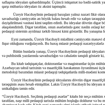
saflaşma ideyaları qabardılmışdır. Üçüncü istiqamət isə bədii-satirik y
qarşı mübarizə ideyaları öz əksini tapmışdır.
Üzeyir Hacıbəylinin pedaqoji baxışları yalnız nəzəri fikir olaraq 
savadsızlığı cəmiyyətin ən böyük bəlası hesab edir və xalqın tərəqqis
dəyişdirilməsi vasitəsi kimi təqdim edirdi. Bu ideyalar dövrün digər böy
əlaqələndirirdi. Digər tərəfdən, onun əsərlərində gənc nəslin əxlaqi ke
pedaqoji sistemin ayrılmaz tərkib hissəsi kimi göstərilir. Bu yanaşma 
Eyni zamanda, Üzeyir Hacıbəyli müəllimi cəmiyyətin mənəvi dayağı, i
fiqur olduğunu vurğulayırdı. Bu baxış müasir pedaqoji nəzəriyyələrlə 
Bütün bunlarla yanaşı, Üzeyir Hacıbəylinin pedaqoji ideyaları yaln
və publisistik yazılarında savadsızlığın və cəhalətin tənqidi göstərir ki,
Bu kitab tədqiqatçılar, doktorantlar və magistrantlar üçün mühüm e
Azərbaycan təhsil tarixinin və maarifçilik hərəkatının öyrənilməsi üçü
metodoloji baxımdan müasir pedaqoji tədqiqatlarda milli-mədəni konte
Üzeyir Hacıbəylinin pedaqoji ideyalarını dövrün digər maarifçiləri
tərəqqinin əsası hesab etmişdilər. Lakin Üzeyir Hacıbəyli bu ideyanı mu
unikallığını təmin edir.
“Üzeyir Hacıbəyli. Seçilmiş pedaqoji əsərlər” kitabı bir neçə mühüm xüsu
tərəfdən, nəşr milli pedaqoji tarixdə mühüm boşluğu doldurur və bu mə
əhəmiyyət kəsb edir. Kitab eyni zamanda elmi işlərdə etibarlı istinad