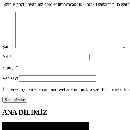
Sizin e-poçt ünvanınız dərc edilməyəcəkdir.
Gərəkli sahələr
*
ilə işar
Şərh
*
Ad
*
E-poçt
*
Veb sayt
Save my name, email, and website in this browser for the next ti
ANA DİLİMİZ