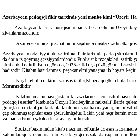
Azərbaycan pedaqoji fikir tarixində yeni mənbə kimi “Üzeyir Hacı
Azərbaycan klassik musiqisinin banisi hesab olunan Üzeyir bəy Hacı
ziyalılarımızdandır.
Azərbaycan musiqi sənətinin inkişafında misilsiz xidmətlər göstər
Azərbaycan mədəniyyətinin və ictimai fikir tarixinin parlaq simalarınd
də dərin iz qoymuş şəxsiyyətlərdəndir. Publisistik məqalələri, satirik ya
kimi qəbul edirdi. Buna görə də, 2025-ci ildə işıq üzü görən “Üzeyir H
hadisədir. Kitabın hazırlanması peşəkar elmi yanaşma ilə həyata keçiri
Nəşrin elmi redaktoru və əsas tərtibçisi pedaqogika elmləri dokt
Məmmədlidir
.
Kitabın incələnməsi göstərir ki, əsərlərin sistemləşdirilməsi ciddi
pedaqoji əsərlər” kitabında Üzeyir Hacıbəylinin müxtəlif illərdə qələm
görüşləri müxtəlif janrlarda ifadə olunmasına baxmayaraq, onlar vahid
çap olunmuş toplular əsas götürülmüşdür. Lakin yeni nəşr həmin materi
və məqsədyönlü şəkildə bir araya gətirilmişdir.
Struktur baxımından kitab məzmun etibarilə üç əsas istiqaməti əhatə 
xalqın tərəqqisi üçün maarifin vacibliyi geniş şəkildə işıqlandırılır. İ