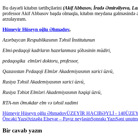
Bu dəyərli kitabın tərtibçilərini
(Akif Abbasov, İradə Əmirəliyeva, L
professor Akif Abbasov başda olmaqla, kitabın meydana gəlməsində əm
arzulayıram.
Hümeyir Hüseyn oğlu Əhmədov
,
Azərbaycan Respublikasının Təhsil İnstitutunun
Elmi-pedaqoji kadrların hazırlanması şöbəsinin müdiri,
pedaqogika elmləri doktoru, professor,
Qazaxıstan Pedaqoji Elmlər Akademiyasının xarici üzvü,
Rusiya Təhsil Akademiyasının xarici üzvü,
Rusiya Təbiət Elmləri Akademiyasının həqiqi üzvü,
RTA-nın Əməkdar elm və təhsil xadimi
Hümeyir Hüseyn oğlu Əhmədov
ÜZEYİR HACIBƏYLİ - 140
ÜZEY
Yazılar
Öncəki Yazı
Əzizağa Elsevər – Payız neyləsin
Sonrakı Yazı
Səni unut
üzrə
Bir cavab yazın
naviqasiya