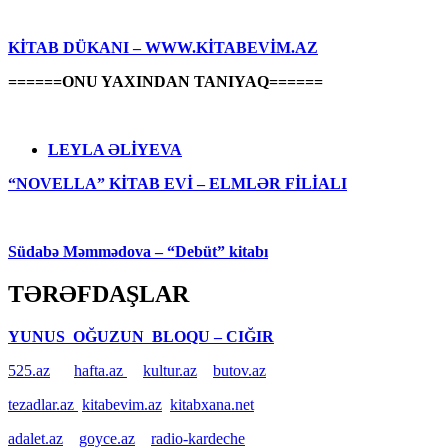
KİTAB DÜKANI – WWW.KİTABEVİM.AZ
======ONU YAXINDAN TANIYAQ======
LEYLA ƏLİYEVA
“NOVELLA” KİTAB EVİ – ELMLƏR FİLİALI
Südabə Məmmədova – “Debüt” kitabı
TƏRƏFDAŞLAR
YUNUS OĞUZUN BLOQU – CIĞIR
525.az
hafta.az
kultur.az
butov.az
tezadlar.az
kitabevim.az
kitabxana.net
adalet.az
goyce.az
radio-kardeche