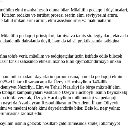
 mühüm elmi mənbə hesab oluna bilər. Müəllifin pedaqoji düşüncələri,
itabın redaktə və tərtibat prosesi əsərin elmi səviyyəsini artırır,
və təhlil imkanlarını artırır, elmi əsaslandırma və məlumatların
lifin pedaqoji prinsipləri, tərbiyə və tədris strategiyaları, eləcə də
z akademik dairələrdə deyil, həm də təhsil praktikasında tətbiqinə
töhfə verir, müəllim və tədqiqatçılar üçün istifadə edilə biləcək
müasir təhsil sahəsində etibarlı mənbə kimi qiymətləndirməyə imkan
, həm milli-mədəni dəyərlərin qorunmasına, həm də pedaqoji elmin
5-ci il tarixli sərəncamı ilə Üzeyir Hacıbəylinin 140-illik
əniyyət Nazirliyi, Elm və Təhsil Nazirliyi ilə birgə müxtəlif elmi,
 təbliğat kampaniyaları vasitəsilə Üzeyir Hacıbəyli irsinin beynəlxalq
na töhfə verərək, Üzeyir Hacıbəylinin milli musiqi və pedaqoji
nın nəşri də Azərbaycan Respublikasının Prezidenti İlham Əliyevin
i və mədəni töhfə kimi dəyərləndirilə bilər. Belə ki, nəşr yalnız
orunmasına xidmət edir.
ylinin irsinin gələcək nəsillərə çatdırılmasında strateji əhəmiyyət