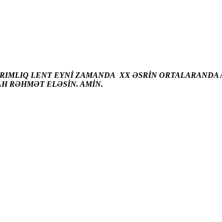
ARIMLIQ LENT EYNİ ZAMANDA XX ƏSRİN ORTALARANDA A
AH RƏHMƏT ELƏSİN. AMİN.