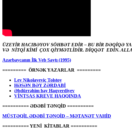
ÜZEYİR HACIBƏYOV SÖHBƏT EDİR – BU BİR DƏQİQƏ Y
VƏ NİTQİ KİMİ ÇOX QİYMƏTLİDİR. DİQQƏT EDİN. ALL
Azərbaycanın İlk Veb Saytı (1995)
========= ÖRNƏK YAZARLAR =========
Lev Nikolayeviç Tolstoy
HƏSƏN BƏY ZƏRDABİ
Əbdürrəhim bəy Haqverdiyev
VİNTSAS KREVE HAQQINDA
========== ƏDƏBİ TƏNQİD ==========
MÜSTƏQİL ƏDƏBİ TƏNQİD – MƏTANƏT VAHİD
========== YENİ KİTABLAR ==========