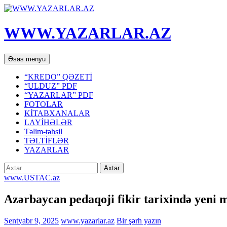
WWW.YAZARLAR.AZ
Axtar
Mühtəviyyata
Əsas menyu
keç
“KREDO” QƏZETİ
“ULDUZ” PDF
“YAZARLAR” PDF
FOTOLAR
KİTABXANALAR
LAYİHƏLƏR
Təlim-təhsil
TƏLTİFLƏR
YAZARLAR
Axtarış:
www.USTAC.az
Azərbaycan pedaqoji fikir tarixində yeni m
Sentyabr 9, 2025
www.yazarlar.az
Bir şərh yazın