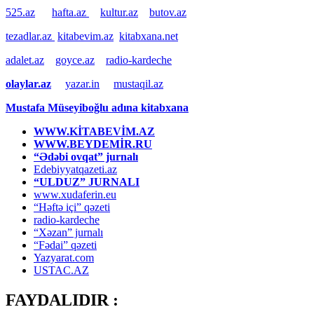
525.az
hafta.az
kultur.az
butov.az
tezadlar.az
kitabevim.az
kitabxana.net
adalet.az
goyce.az
radio-kardeche
olaylar.az
yazar.in
mustaqil.az
Mustafa Müseyiboğlu adına kitabxana
WWW.KİTABEVİM.AZ
WWW.BEYDEMİR.RU
“Ədəbi ovqat” jurnalı
Edebiyyatqazeti.az
“ULDUZ” JURNALI
www.xudaferin.eu
“Həftə içi” qəzeti
radio-kardeche
“Xəzan” jurnalı
“Fədai” qəzeti
Yazyarat.com
USTAC.AZ
FAYDALIDIR :