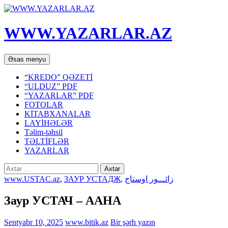
WWW.YAZARLAR.AZ
Axtar
Mühtəviyyata
Əsas menyu
keç
“KREDO” QƏZETİ
“ULDUZ” PDF
“YAZARLAR” PDF
FOTOLAR
KİTABXANALAR
LAYİHƏLƏR
Təlim-təhsil
TƏLTİFLƏR
YAZARLAR
Axtarış:
www.USTAC.az
,
ЗАУР УСТАДЖ
,
زائـــور اوستاج
Заур УСТАЧ – ААНА
Sentyabr 10, 2025
www.bitik.az
Bir şərh yazın