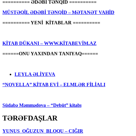
========== ƏDƏBİ TƏNQİD ==========
MÜSTƏQİL ƏDƏBİ TƏNQİD – MƏTANƏT VAHİD
========== YENİ KİTABLAR ==========
KİTAB DÜKANI – WWW.KİTABEVİM.AZ
======ONU YAXINDAN TANIYAQ======
LEYLA ƏLİYEVA
“NOVELLA” KİTAB EVİ – ELMLƏR FİLİALI
Südabə Məmmədova – “Debüt” kitabı
TƏRƏFDAŞLAR
YUNUS OĞUZUN BLOQU – CIĞIR