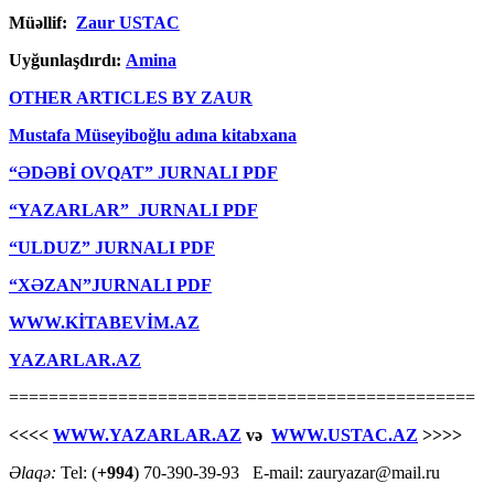
Müəllif:
Zaur USTAC
Uyğunlaşdırdı:
Amina
OTHER ARTICLES BY ZAUR
Mustafa Müseyiboğlu adına kitabxana
“ƏDƏBİ OVQAT” JURNALI PDF
“YAZARLAR” JURNALI PDF
“ULDUZ” JURNALI PDF
“XƏZAN”JURNALI PDF
WWW.KİTABEVİM.AZ
YAZARLAR.AZ
===============================================
<<<<
WWW.YAZARLAR.AZ
və
WWW.USTAC.AZ
>>>>
Əlaqə:
Tel: (
+994
) 70-390-39-93 E-mail: zauryazar@mail.ru