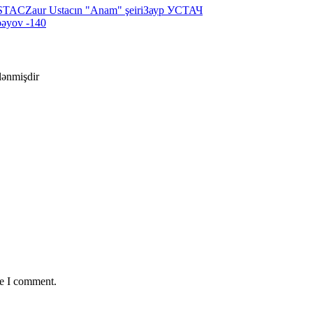
STAC
Zaur Ustacın "Anam" şeiri
Заур УСТАЧ
bəyov -140
ələnmişdir
me I comment.