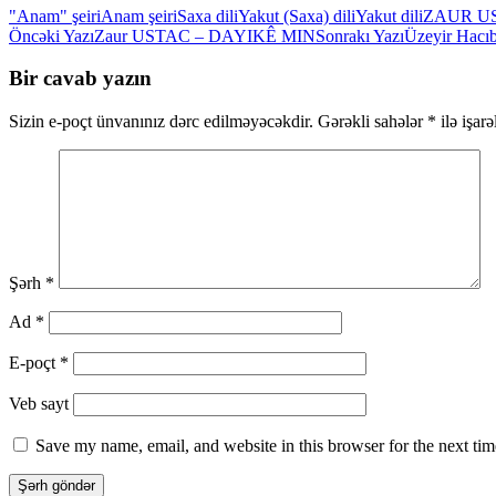
"Anam" şeiri
Anam şeiri
Saxa dili
Yakut (Saxa) dili
Yakut dili
ZAUR U
Yazılar
Öncəki Yazı
Zaur USTAC – DAYIKÊ MIN
Sonrakı Yazı
Üzeyir Hacı
üzrə
Bir cavab yazın
naviqasiya
Sizin e-poçt ünvanınız dərc edilməyəcəkdir.
Gərəkli sahələr
*
ilə işar
Şərh
*
Ad
*
E-poçt
*
Veb sayt
Save my name, email, and website in this browser for the next ti