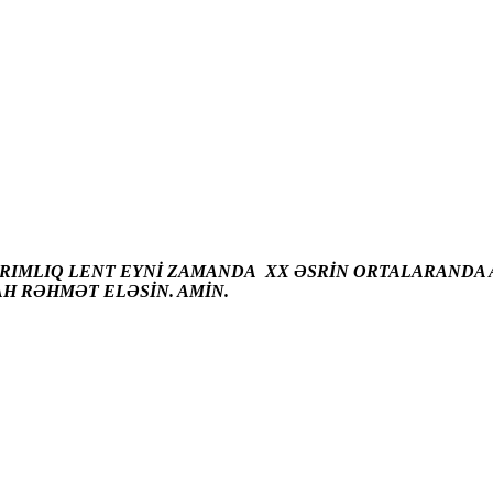
ARIMLIQ LENT EYNİ ZAMANDA XX ƏSRİN ORTALARANDA A
AH RƏHMƏT ELƏSİN. AMİN.