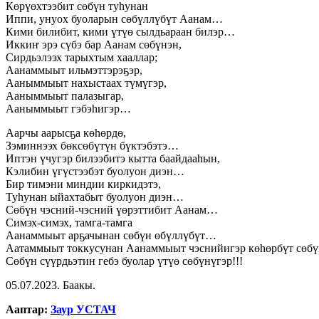
Көрүөхтээбит сөбүн туһунан
Иппи, унуох буоларын сөбүллүбүт Аанам…
Кими билибит, кими үтүө сылдьараан билэр…
Иккиҥ эрэ сүбэ бар Аанам сөбүнэн,
Сирдьэлээх тарыхтым хааллар;
Аанаммыыт ильмэттэрэҕэр,
Ааныммыыт наxыстаах түмүгэр,
Ааныммыыт палазыгар,
Ааныммыыт гэбэһигэр…
Аарчы аарысҕа көһөрдө,
Зэминнээх бөксөбүтүн бүктэбэтэ…
Иптэн үчугэр билээбитэ кытта баайдааһын,
Кэлибин үгүстээбэт буолуон диэн…
Бир тимэни миндии киркидэтэ,
Туһунан ыйахтабыт буолуон диэн…
Сөбүн чэсний-чэсний үөрэттибит Аанам…
Симэх-симэх, тамга-тамга
Аанаммыыт арҕачынан сөбүн өбүллүбүт…
Аатаммыыт токкусунан Аанаммыыт чэснийигэр көһөрбүт сөб
Сөбүн сүүрдьэтин гебэ буолар үтүө сөбүнүгэр!!!
05.07.2023. Баакы.
Ааптар:
Заур УСТАЧ