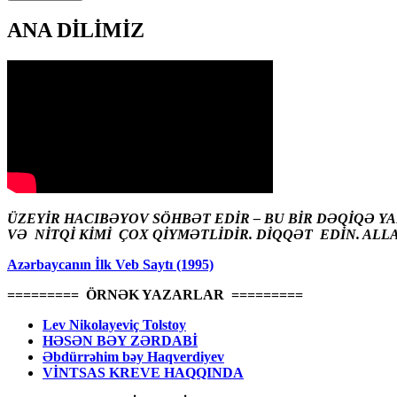
ANA DİLİMİZ
ÜZEYİR HACIBƏYOV SÖHBƏT EDİR – BU BİR DƏQİQƏ Y
VƏ NİTQİ KİMİ ÇOX QİYMƏTLİDİR. DİQQƏT EDİN. ALL
Azərbaycanın İlk Veb Saytı (1995)
========= ÖRNƏK YAZARLAR =========
Lev Nikolayeviç Tolstoy
HƏSƏN BƏY ZƏRDABİ
Əbdürrəhim bəy Haqverdiyev
VİNTSAS KREVE HAQQINDA