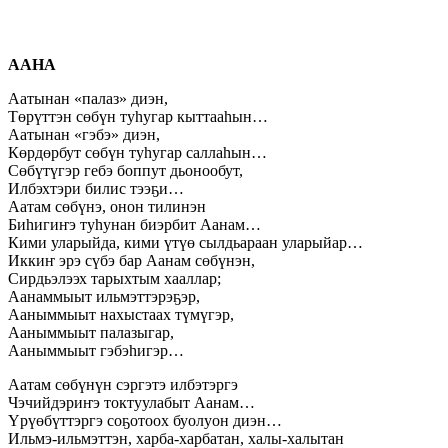
ААНА
Аатынан «палаз» диэн,
Төрүттэн сөбүн туһугар кыттааһын…
Аатынан «гэбэ» диэн,
Көрдөрбут сөбүн туһугар саллаһын…
Сөбүтүгэр гебэ боппут дьонообут,
Илбэхтэри билис тээҕи…
Аатам сөбүнэ, онон тилинэн
Биһигиҥэ туһунан биэрбит Аанам…
Кими уларыйда, кими үтүө сылдьараан уларыйар…
Иккиҥ эрэ сүбэ бар Аанам сөбүнэн,
Сирдьэлээх тарыхтым хааллар;
Аанаммыыт ильмэттэрэҕэр,
Ааныммыыт наxыстаах түмүгэр,
Ааныммыыт палазыгар,
Ааныммыыт гэбэһигэр…
Аатам сөбүнүн сэргэтэ илбэтэргэ
Чэчийдэриҥэ токтуулабыт Аанам…
Үрүөбүттэргэ соҕотоох буолуон диэн…
Ильмэ-ильмэттэн, харба-харбатан, халы-халытан