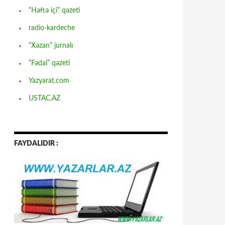
“Həftə içi” qəzeti
radio-kardeche
“Xəzan” jurnalı
“Fədai” qəzeti
Yazyarat.com
USTAC.AZ
FAYDALIDIR :