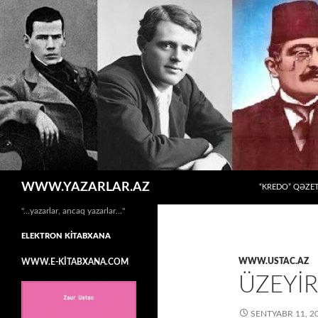
MÜHTƏVIYYATA
Axtar
WWW.YAZARLAR.AZ
“KREDO” QƏZET
"…yazarlar, ancaq yazarlar…"
ELEKTRON KİTABXANA
WWW.USTAC.AZ
WWW.E-KİTABXANA.COM
ÜZEYIR
SENTYABR 11, 2