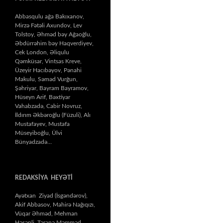
Abbasqulu ağa Bakıxanov,
Mirzə Fətəli Axundov, Lev
Tolstoy, Əhməd bəy Ağaoğlu,
Əbdürrəhim bəy Haqverdiyev,
Cek London, Əliqulu
Qəmküsar, Vintsas Kreve,
Üzeyir Hacıbəyov, Pənahi
Makulu, Səməd Vurğun,
Şəhriyar, Bayram Bayramov,
Hüseyn Arif, Bəxtiyar
Vahabzadə, Cabir Novruz,
İldırım Əkbəroğlu (Füzuli), Alı
Mustafayev, Mustafa
Müseyiboğlu, Ülvi
Bünyadzadə…
REDAKSİYA HEYƏTİ
Ayətxan Ziyad (İsgəndərov),
Akif Abbasov, Mahirə Nağıqızı,
Vüqar Əhməd, Mehman
Həsənli, Təranə Məmməd,