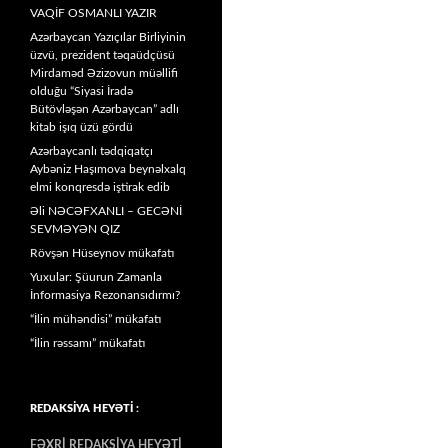
VAQİF OSMANLI YAZIR
Azərbaycan Yazıçılar Birliyinin
üzvü, prezident təqaüdçüsü
Mirdaməd Əzizovun müəllifi
olduğu “Siyasi İradə
Bütövləşən Azərbaycan” adlı
kitab işıq üzü gördü
Azərbaycanlı tədqiqatçı
Aybəniz Haşımova beynəlxalq
elmi konqresdə iştirak edib
Əli NƏCƏFXANLI – GECƏNİ
SEVMƏYƏN QIZ
Rövşən Hüseynov mükafatı
Yuxular: Şüurun Zamanla
İnformasiya Rezonansıdırmı?
“İlin mühəndisi” mükafatı
“İlin rəssamı” mükafatı
REDAKSİYA HEYƏTİ :
FƏXRİ REDAKSİYA HEYƏTİ