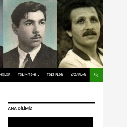
İHƏLƏR
TƏLIM-TƏHSIL
TƏLTİFLƏR
YAZARLAR
ANA DİLİMİZ