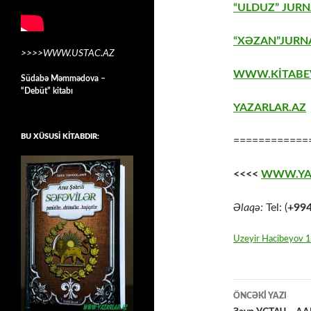
“ULDUZ” JURN
“XƏZAN”JURNA
>>>>WWW.USTAC.AZ
WWW.KİTABE
Südabə Məmmədova –
“Debüt” kitabı
YAZARLAR.AZ
BU XÜSUSİ KİTABDIR:
============
<<<<
WWW.YA
Əlaqə:
Tel: (
+99
Uzeyir Hacibeyov 
Yazılar
ÖNCƏKI YAZI