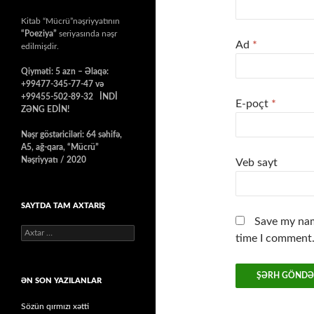
Kitab “Mücrü”nəşriyyatının
“Poeziya”
seriyasında nəşr
Ad
*
edilmişdir.
Qiyməti: 5 azn – Əlaqə:
+99477-345-77-47 və
+99455-502-89-32 İNDİ
E-poçt
*
ZƏNG EDİN!
Nəşr göstəriciləri: 64 səhifə,
A5, ağ-qara, “Mücrü”
Nəşriyyatı / 2020
Veb sayt
SAYTDA TAM AXTARIŞ
Save my nam
Axtarış:
time I comment
ƏN SON YAZILANLAR
Sözün qırmızı xətti