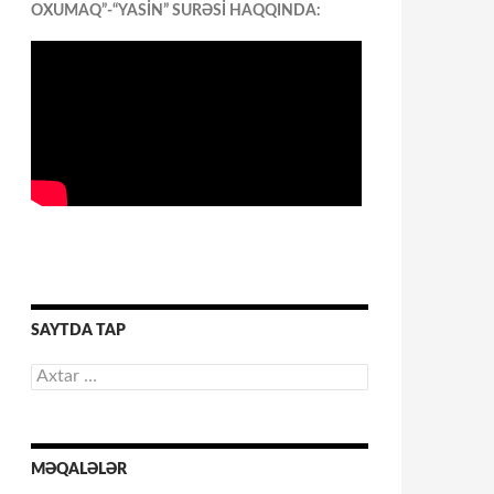
OXUMAQ”-“YASİN” SURƏSİ HAQQINDA:
SAYTDA TAP
Axtarış:
MƏQALƏLƏR