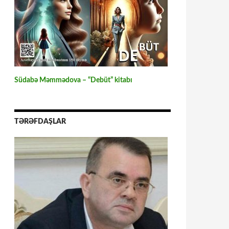
Südabə Məmmədova – “Debüt” kitabı
TƏRƏFDAŞLAR