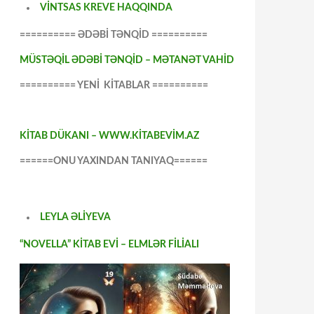
VİNTSAS KREVE HAQQINDA
========== ƏDƏBİ TƏNQİD ==========
MÜSTƏQİL ƏDƏBİ TƏNQİD – MƏTANƏT VAHİD
========== YENİ KİTABLAR ==========
KİTAB DÜKANI – WWW.KİTABEVİM.AZ
======ONU YAXINDAN TANIYAQ======
LEYLA ƏLİYEVA
“NOVELLA” KİTAB EVİ – ELMLƏR FİLİALI