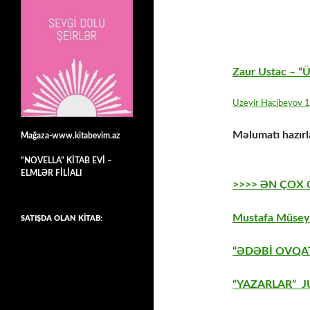
Zaur Ustac – “Ü
Uzeyir Hacibeyov 
Məlumatı hazırl
Mağaza-www.kitabevim.az
“NOVELLA” KİTAB EVİ –
ELMLƏR FİLİALI
>>>> ƏN ÇOX
Mustafa Müseyi
SATIŞDA OLAN KİTAB:
“ƏDƏBİ OVQAT
“YAZARLAR” J