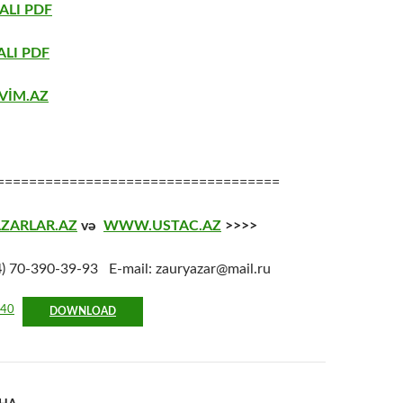
ALI PDF
LI PDF
VİM.AZ
===================================
ZARLAR.AZ
və
WWW.USTAC.AZ
>>>>
4
) 70-390-39-93 E-mail: zauryazar@mail.ru
140
DOWNLOAD