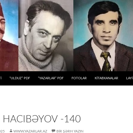
 KEÇ
İ
“ULDUZ” PDF
“YAZARLAR” PDF
FOTOLAR
KİTABXANALAR
LAY
 HACIBƏYOV -140
025
WWW.YAZARLAR.AZ
BIR ŞƏRH YAZIN