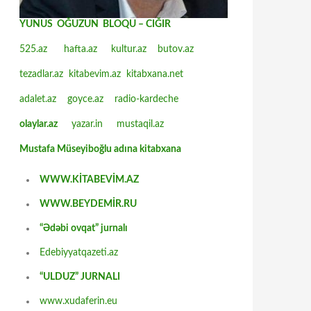
YUNUS OĞUZUN BLOQU – CIĞIR
525.az
hafta.az
kultur.az
butov.az
tezadlar.az
kitabevim.az
kitabxana.net
adalet.az
goyce.az
radio-kardeche
olaylar.az
yazar.in
mustaqil.az
Mustafa Müseyiboğlu adına kitabxana
WWW.KİTABEVİM.AZ
WWW.BEYDEMİR.RU
“Ədəbi ovqat” jurnalı
Edebiyyatqazeti.az
“ULDUZ” JURNALI
www.xudaferin.eu