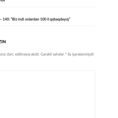
АНА
a
 140: “Biz indi onlardan 100 il qabaqdayıq”
ZIN
ınız dərc edilməyəcəkdir.
Gərəkli sahələr
*
ilə işarələnmişdir