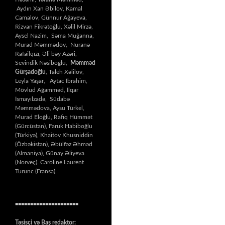
Aydın Xan Əbilov, Kamal
Camalov, Günnur Ağayeva,
Rizvan Fikrətoğlu, Xəlil Mirzə,
Aysel Nazim, Səma Muğanna,
Murad Məmmədov, Nuranə
Rafailqızı, Əli bəy Azəri,
Sevindik Nəsiboğlu,
Məmməd
Gürşadoğlu
, Taleh Xəlilov,
Leyla Yaşar, Aytac İbrahim,
Mövlud Ağamməd, İlqar
İsmayılzadə, Südabə
Məmmədova, Aysu Türkel,
Murad Eloğlu, Rafiq Hümmət
(Gürcüstan), Faruk Habiboğlu
(Türkiyə), Khaitov Khusniddin
(Özbəkistan), Əbülfəz Əhməd
(Almaniya), Günay Əliyeva
(Norveç). Caroline Laurent
Turunc (Fransa).
=====================
Təsisçi və Baş redaktor: