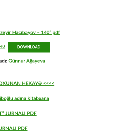
zeyir Hacıbəyov – 140” pdf
140
DOWNLOAD
adı:
Günnur Ağayeva
 OXUNAN HEKAYƏ <<<<
boğlu adına kitabxana
” JURNALI PDF
URNALI PDF