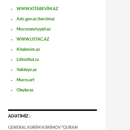
WWW.KİTABEVİM.AZ
Aztc.gov.az (tərcümə)
Mucrunesriyyati.az
WWW.USTAC.AZ
Kitabevim.az
Litinstitut.ru
Valideyn.az
Mucru.art
Olaylar.az
ADƏTİMİZ :
GENERAL KƏRİM KƏRİMOV “QURAN