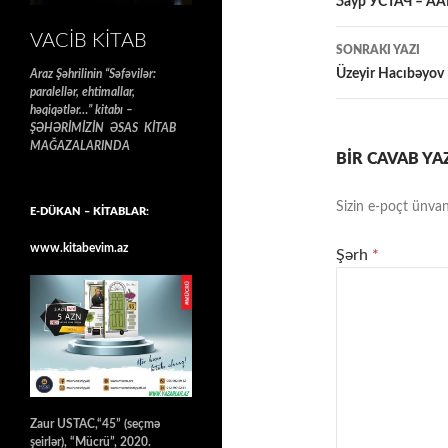
üzrə
Заур УСТАЧ – А
naviqasiy
VACIB KITAB
SONRAKI YAZI
Üzeyir Hacıbəyov –
Araz Şəhrilinin “Səfəvilər:
paralellər, ehtimallar,
həqiqətlər…” kitabı –
ŞƏHƏRİMİZİN ƏSAS KİTAB
MAĞAZALARINDA
BIR CAVAB YA
Sizin e-poçt ünvan
E-DÜKAN – KİTABLAR:
www.kitabevim.az
Şərh
*
Zaur USTAC,“45” (seçmə
şeirlər), “Mücrü”, 2020.