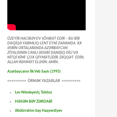
ÜZEYİR HACIBƏYOV SÖHBƏT EDİR – BU BİR
DƏQİQƏ YARIMLIQ LENT EYNİ ZAMANDA XX
ƏSRİN ORTALARANDA AZƏRBAYCAN
ZİYALISININ CANLI ƏDƏBİ DANIŞIQ DİLİ VƏ
NİTQİ KİMİ ÇOX QİYMƏTLİDİR. DİQQƏT EDİN.
ALLAH RƏHMƏT ELƏSİN. AMİN.
Azərbaycanın İlk Veb Saytı (1995)
========= ÖRNƏK YAZARLAR =========
Lev Nikolayeviç Tolstoy
HƏSƏN BƏY ZƏRDABİ
Əbdürrəhim bəy Haqverdiyev