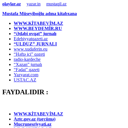
olaylar.az
yazar.in
mustaqil.az
Mustafa Müseyiboğlu adına kitabxana
WWW.KİTABEVİM.AZ
WWW.BEYDEMİR.RU
“Ədəbi ovqat” jurnalı
Edebiyyatqazeti.az
“ULDUZ” JURNALI
www.xudaferin.eu
“Həftə içi” qəzeti
radio-kardeche
“Xəzan” jurnalı
“Fədai” qəzeti
Yazyarat.com
USTAC.AZ
FAYDALIDIR :
WWW.KİTABEVİM.AZ
Aztc.gov.az (tərcümə)
Mucrunesriyyati.az