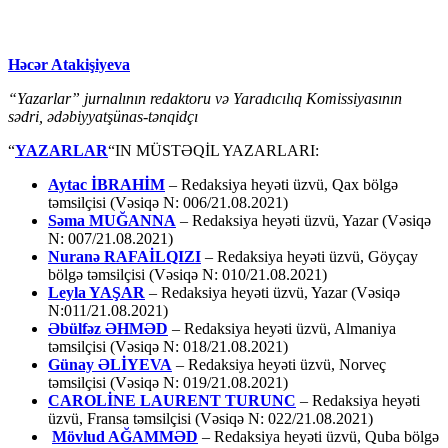
Həcər Atakişiyeva
“Yazarlar” jurnalının redaktoru və Yaradıcılıq Komissiyasının
sədri, ədəbiyyatşünas-tənqidçı
“
YAZARLAR
“IN MÜSTƏQİL YAZARLARI:
Aytac İBRAHİM
– Redaksiya heyəti üzvü, Qax bölgə
təmsilçisi (Vəsiqə N: 006/21.08.2021)
Səma MUĞANNA
– Redaksiya heyəti üzvü, Yazar (Vəsiqə
N: 007/21.08.2021)
Nuranə RAFAİLQIZI
– Redaksiya heyəti üzvü, Göyçay
bölgə təmsilçisi (Vəsiqə N: 010/21.08.2021)
Leyla YAŞAR
– Redaksiya heyəti üzvü, Yazar (Vəsiqə
N:011/21.08.2021)
Əbülfəz ƏHMƏD
– Redaksiya heyəti üzvü, Almaniya
təmsilçisi (Vəsiqə N: 018/21.08.2021)
Günay ƏLİYEVA
– Redaksiya heyəti üzvü, Norveç
təmsilçisi (Vəsiqə N: 019/21.08.2021)
CAROLİNE LAURENT TURUNC
– Redaksiya heyəti
üzvü, Fransa təmsilçisi (Vəsiqə N: 022/21.08.2021)
Mövlud AĞAMMƏD
– Redaksiya heyəti üzvü, Quba bölgə