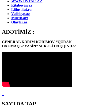
WWW.USTAC.AZ
Kitabevim.az
Litinstitut.ru
Valideyn.az
Mucru.art
Olaylar.az
ADƏTİMİZ :
GENERAL KƏRİM KƏRİMOV “QURAN
OXUMAQ”-“YASİN” SURƏSİ HAQQINDA:
SAYTDA TAP