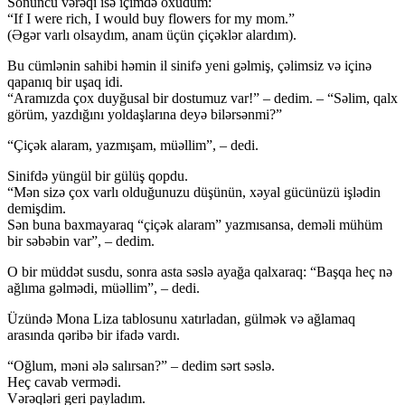
Sonuncu vərəqi isə içimdə oxudum:
“If I were rich, I would buy flowers for my mom.”
(Əgər varlı olsaydım, anam üçün çiçəklər alardım).
Bu cümlənin sahibi həmin il sinifə yeni gəlmiş, çəlimsiz və içinə
qapanıq bir uşaq idi.
“Aramızda çox duyğusal bir dostumuz var!” – dedim. – “Səlim, qalx
görüm, yazdığını yoldaşlarına deyə bilərsənmi?”
“Çiçək alaram, yazmışam, müəllim”, – dedi.
Sinifdə yüngül bir gülüş qopdu.
“Mən sizə çox varlı olduğunuzu düşünün, xəyal gücünüzü işlədin
demişdim.
Sən buna baxmayaraq “çiçək alaram” yazmısansa, deməli mühüm
bir səbəbin var”, – dedim.
O bir müddət susdu, sonra asta səslə ayağa qalxaraq: “Başqa heç nə
ağlıma gəlmədi, müəllim”, – dedi.
Üzündə Mona Liza tablosunu xatırladan, gülmək və ağlamaq
arasında qəribə bir ifadə vardı.
“Oğlum, məni ələ salırsan?” – dedim sərt səslə.
Heç cavab vermədi.
Vərəqləri geri payladım.