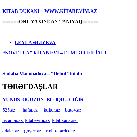
KİTAB DÜKANI – WWW.KİTABEVİM.AZ
======ONU YAXINDAN TANIYAQ======
LEYLA ƏLİYEVA
“NOVELLA” KİTAB EVİ – ELMLƏR FİLİALI
Südabə Məmmədova – “Debüt” kitabı
TƏRƏFDAŞLAR
YUNUS OĞUZUN BLOQU – CIĞIR
525.az
hafta.az
kultur.az
butov.az
tezadlar.az
kitabevim.az
kitabxana.net
adalet.az
goyce.az
radio-kardeche