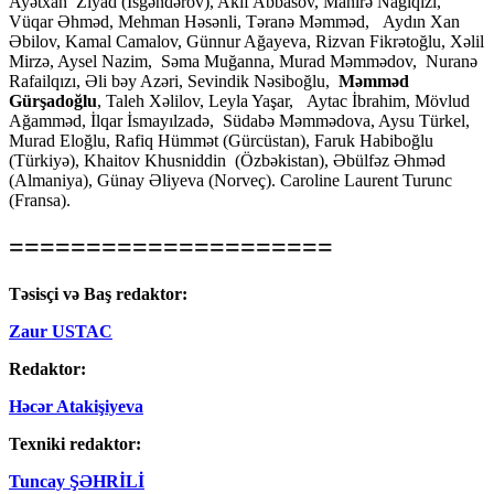
Ayətxan Ziyad (İsgəndərov), Akif Abbasov, Mahirə Nağıqızı,
Vüqar Əhməd, Mehman Həsənli, Təranə Məmməd, Aydın Xan
Əbilov, Kamal Camalov, Günnur Ağayeva, Rizvan Fikrətoğlu, Xəlil
Mirzə, Aysel Nazim, Səma Muğanna, Murad Məmmədov, Nuranə
Rafailqızı, Əli bəy Azəri, Sevindik Nəsiboğlu,
Məmməd
Gürşadoğlu
, Taleh Xəlilov, Leyla Yaşar, Aytac İbrahim, Mövlud
Ağamməd, İlqar İsmayılzadə, Südabə Məmmədova, Aysu Türkel,
Murad Eloğlu, Rafiq Hümmət (Gürcüstan), Faruk Habiboğlu
(Türkiyə), Khaitov Khusniddin (Özbəkistan), Əbülfəz Əhməd
(Almaniya), Günay Əliyeva (Norveç). Caroline Laurent Turunc
(Fransa).
=====================
Təsisçi və Baş redaktor:
Zaur USTAC
Redaktor:
Həcər Atakişiyeva
Texniki redaktor:
Tuncay ŞƏHRİLİ