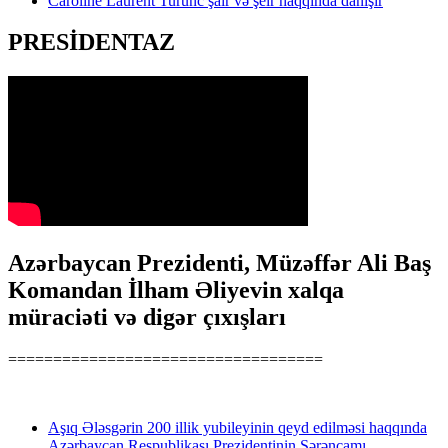
Caroline Laurent Turunc şair və şeir haqqında danışır
PRESİDENTAZ
Azərbaycan Prezidenti, Müzəffər Ali Baş
Komandan İlham Əliyevin xalqa
müraciəti və digər çıxışları
===================================
Aşıq Ələsgərin 200 illik yubileyinin qeyd edilməsi haqqında
Azərbaycan Respublikası Prezidentinin Sərəncamı