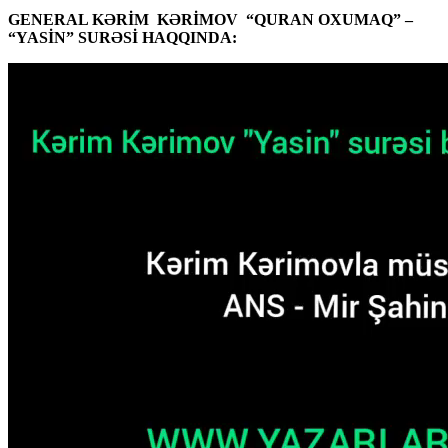
GENERAL KƏRİM KƏRİMOV “QURAN OXUMAQ” –
“YASİN” SURƏSİ HAQQINDA: