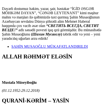
Dəyərli dostumuz həkim, yazar, şair, bəstəkar “İGİD ƏSGƏR
MÖHKƏM DAYAN”, “CƏNƏB LEYTENANT” kimi məşhur
mahnı və marşları ilə qəlbimizdə taxt qurmuş Şahin Musaoğlunun
Azərbaycan sevdalısı Dünya şöhrətli alim Mehmet Haberal
haqqında çox vacib əsər olan
“СВЕТИТЬ ВСЕГДА, СВЕТИТ
ВЕЗДЕ!”
adlı sənədli povesti işıq qzü görmüşdür. Bu münasibətlə
Şahin Musaoğlunu
(
Шахин Мусаоглу
)
təbrik edir və yeni – yeni
yaradıcılıq uğurları arzu edirik!
ŞAHİN MUSAOĞLU MÜKAFATLANDIRILDI
ALLAH RƏHMƏT ELƏSİN
Mustafa Müseyiboğlu
(01.12.1952-29.12.2018)
QURANİ-KƏRİM – YASİN