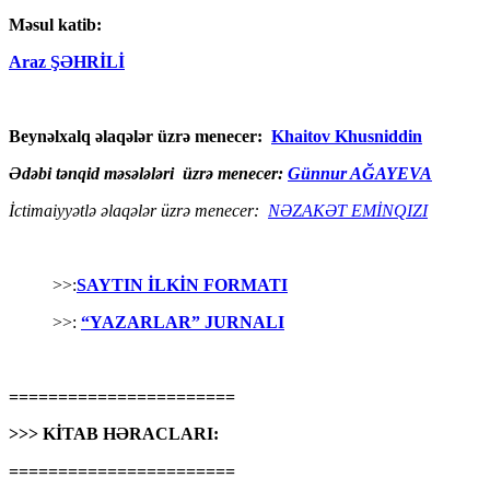
Məsul katib:
Araz ŞƏHRİLİ
Beynəlxalq əlaqələr üzrə menecer:
Khaitov Khusniddin
Ədəbi tənqid məsələləri üzrə menecer:
Günnur AĞAYEVA
İctimaiyyətlə əlaqələr üzrə menecer:
NƏZAKƏT EMİNQIZI
>>:
SAYTIN İLKİN FORMATI
>>:
“YAZARLAR” JURNALI
=======================
>>> KİTAB HƏRACLARI:
=======================