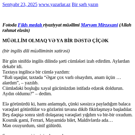
Sentyabr 23, 2025
www.yazarlar.az
Bir şərh yazın
Fotoda
Filds medalı
riyaziyyat müəllimi
Məryəm Mirzəxani
(Allah
rəhmət eləsin)
MÜƏLLİM OLMAQ VƏ YA BİR DƏSTƏ ÇİÇƏK
(bir ingilis dili müəlliminin xatirəsi)
Bir gün sinifdə ingilis dilində şərti cümlələri izah edirdim. Aylardan
dekabr idi.
Taxtaya ingiliscə bir cümlə yazdım:
“Bəli uşaqlar, taxtada “Əgər çox varlı olsaydım, anam üçün …
alardım”, – yazılıb.
Cümlədəki boşluğu xəyal gücünüzdən istifadə edərək doldurun.
Aydın oldumu?” – dedim.
Elə görünürdü ki, hamı anlamışdı, çünki səssizcə payladığım balaca
vərəqləri götürdülər və gözlərini tavana dikib fikirləşməyə başladılar.
Beş dəqiqə sonra sinfi dolaşaraq vərəqləri yığdım və bir-bir oxudum.
Kosmik gəmi, Ferrari, Mayamidə bilet, Maldivlərdə ada…
Mən oxuyurdum, sinif gülürdü.