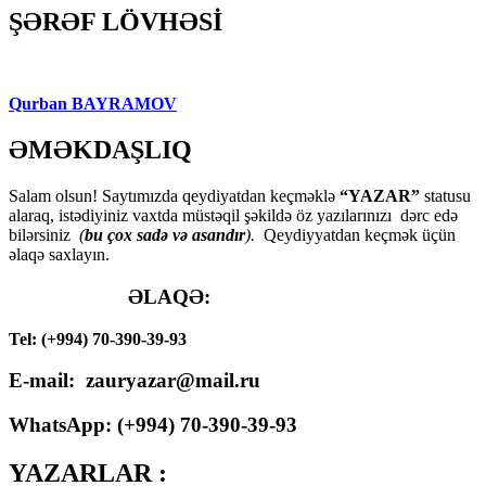
ŞƏRƏF LÖVHƏSİ
Qurban BAYRAMOV
ƏMƏKDAŞLIQ
Salam olsun! Saytımızda qeydiyatdan keçməklə
“YAZAR”
statusu
alaraq, istədiyiniz vaxtda müstəqil şəkildə öz yazılarınızı dərc edə
bilərsiniz
(
bu çox sadə və asandır
).
Qeydiyyatdan keçmək üçün
əlaqə saxlayın.
ƏLAQƏ:
Tel: (+994) 70-390-39-93
E-mail: zauryazar@mail.ru
WhatsApp: (
+994
) 70-390-39-93
YAZARLAR :