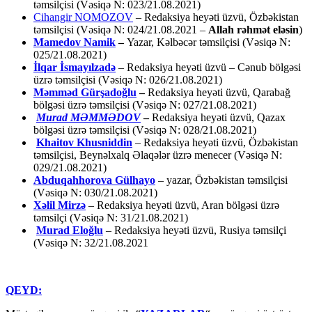
təmsilçisi (Vəsiqə N: 023/21.08.2021)
Cihangir NOMOZOV
– Redaksiya heyəti üzvü, Özbəkistan
təmsilçisi (Vəsiqə N: 024/21.08.2021 –
Allah rəhmət eləsin
)
Mamedov Namik
–
Yazar, Kəlbəcər təmsilçisi (Vəsiqə N:
025/21.08.2021)
İlqar İsmayılzadə
–
Redaksiya heyəti üzvü – Cənub bölgəsi
üzrə təmsilçisi (Vəsiqə N: 026/21.08.2021)
Məmməd Gürşadoğlu
–
Redaksiya heyəti üzvü, Qarabağ
bölgəsi üzrə təmsilçisi (Vəsiqə N: 027/21.08.2021)
Murad MƏMMƏDOV
–
Redaksiya heyəti üzvü, Qazax
bölgəsi üzrə təmsilçisi (Vəsiqə N: 028/21.08.2021)
Khaitov Khusniddin
– Redaksiya heyəti üzvü, Özbəkistan
təmsilçisi, Beynəlxalq Əlaqələr üzrə menecer (Vəsiqə N:
029/21.08.2021)
Abduqahhorova Gülhayo
– yazar, Özbəkistan təmsilçisi
(Vəsiqə N: 030/21.08.2021)
Xəlil Mirzə
– Redaksiya heyəti üzvü, Aran bölgəsi üzrə
təmsilçi (Vəsiqə N: 31/21.08.2021)
Murad Eloğlu
– Redaksiya heyəti üzvü, Rusiya təmsilçi
(Vəsiqə N: 32/21.08.2021
QEYD: