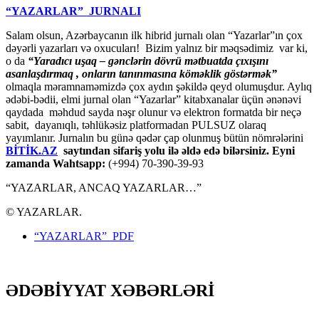
“YAZARLAR” JURNALI
Salam olsun, Azərbaycanın ilk hibrid jurnalı olan “Yazarlar”ın çox
dəyərli yazarları və oxucuları! Bizim yalnız bir məqsədimiz var ki,
o da
“
Yaradıcı uşaq – gәnclәrin dövrü mәtbuatda çıxışını
asanlaşdırmaq , onların tanınmasına kömәklik göstәrmәk”
olmaqla məramnaməmizdə çox aydın şəkildə qeyd olumuşdur. Aylıq
ədəbi-bədii, elmi jurnal olan “Yazarlar” kitabxanalar üçün ənənəvi
qaydada məhdud sayda nəşr olunur və elektron formatda bir neçə
sabit, dayanıqlı, təhlükəsiz platformadan PULSUZ olaraq
yayımlanır. Jurnalın bu günə qədər çap olunmuş bütün nömrələrini
BİTİK.AZ
saytından sifariş yolu ilə əldə edə bilərsiniz. Eyni
zamanda Wahtsapp:
(+994) 70-390-39-93
“YAZARLAR, ANCAQ YAZARLAR…”
© YAZARLAR.
“YAZARLAR” PDF
ƏDƏBİYYAT XƏBƏRLƏRİ