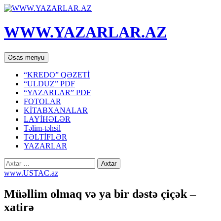
WWW.YAZARLAR.AZ
Axtar
Mühtəviyyata
Əsas menyu
keç
“KREDO” QƏZETİ
“ULDUZ” PDF
“YAZARLAR” PDF
FOTOLAR
KİTABXANALAR
LAYİHƏLƏR
Təlim-təhsil
TƏLTİFLƏR
YAZARLAR
Axtarış:
www.USTAC.az
Müəllim olmaq və ya bir dəstə çiçək –
xatirə