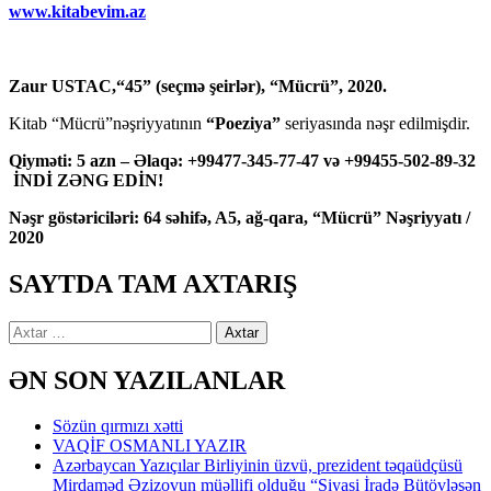
www.kitabevim.az
Zaur USTAC,“45” (seçmə şeirlər), “Mücrü”, 2020.
Kitab “Mücrü”nəşriyyatının
“Poeziya”
seriyasında nəşr edilmişdir.
Qiyməti: 5 azn – Əlaqə: +99477-345-77-47 və +99455-502-89-32
İNDİ ZƏNG EDİN!
Nəşr göstəriciləri: 64 səhifə, A5, ağ-qara, “Mücrü” Nəşriyyatı /
2020
SAYTDA TAM AXTARIŞ
Axtarış:
ƏN SON YAZILANLAR
Sözün qırmızı xətti
VAQİF OSMANLI YAZIR
Azərbaycan Yazıçılar Birliyinin üzvü, prezident təqaüdçüsü
Mirdaməd Əzizovun müəllifi olduğu “Siyasi İradə Bütövləşən