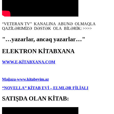
“VETERAN TV” KANALINA ABUNƏ OLMAQLA
QAZİLƏRIMİZƏ DƏSTƏK OLA BİLƏRİK: >>>>
"…yazarlar, ancaq yazarlar…"
ELEKTRON KİTABXANA
WWW.E-KİTABXANA.COM
Mağaza-www.kitabevim.az
“NOVELLA” KİTAB EVİ – ELMLƏR FİLİALI
SATIŞDA OLAN KİTAB: