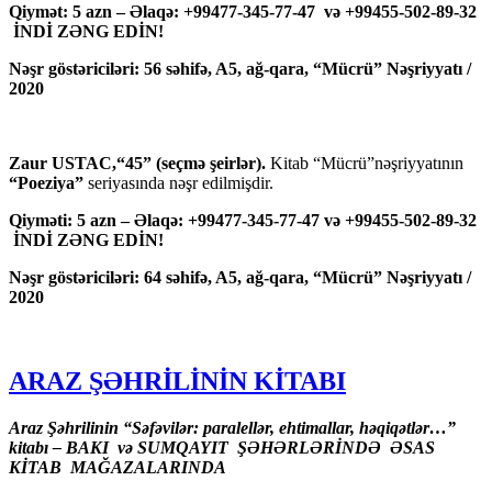
Qiymət: 5 azn – Əlaqə: +99477-345-77-47 və +99455-502-89-32
İNDİ ZƏNG EDİN!
Nəşr göstəriciləri: 56 səhifə, A5, ağ-qara, “Mücrü” Nəşriyyatı /
2020
Zaur USTAC,“45” (seçmə şeirlər).
Kitab “Mücrü”nəşriyyatının
“Poeziya”
seriyasında nəşr edilmişdir.
Qiyməti: 5 azn – Əlaqə: +99477-345-77-47 və +99455-502-89-32
İNDİ ZƏNG EDİN!
Nəşr göstəriciləri: 64 səhifə, A5, ağ-qara, “Mücrü” Nəşriyyatı /
2020
ARAZ ŞƏHRİLİNİN KİTABI
Araz Şəhrilinin “Səfəvilər: paralellər, ehtimallar, həqiqətlər…”
kitabı – BAKI və SUMQAYIT ŞƏHƏRLƏRİNDƏ ƏSAS
KİTAB MAĞAZALARINDA