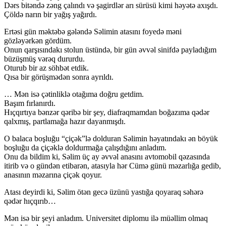
Dərs bitəndə zəng çalındı və şagirdlər arı sürüsü kimi həyətə axışdı.
Çöldə narın bir yağış yağırdı.
Ertəsi gün məktəbə gələndə Səlimin atasını foyedə məni
gözləyərkən gördüm.
Onun qarşısındakı stolun üstündə, bir gün əvvəl sinifdə payladığım
büzüşmüş vərəq dururdu.
Oturub bir az söhbət etdik.
Qısa bir görüşmədən sonra ayrıldı.
… Mən isə çətinliklə otağıma doğru getdim.
Başım fırlanırdı.
Hıçqırtıya bənzər qəribə bir şey, diafraqmamdan boğazıma qədər
qalxmış, partlamağa hazır dayanmışdı.
O balaca boşluğu “çiçək”lə dolduran Səlimin həyatındakı ən böyük
boşluğu da çiçəklə doldurmağa çalışdığını anladım.
Onu da bildim ki, Səlim üç ay əvvəl anasını avtomobil qəzasında
itirib və o gündən etibarən, atasıyla hər Cümə günü məzarlığa gedib,
anasının məzarına çiçək qoyur.
Atası deyirdi ki, Səlim ötən gecə üzünü yastığa qoyaraq səhərə
qədər hıçqırıb…
Mən isə bir şeyi anladım. Universitet diplomu ilə müəllim olmaq