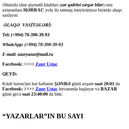
Əlinizdə olan qiymətli kitabları (
zər qədrini zərgər bilər
) onu
axtaranlara
HƏRRAC
yolu ilə satmaq istəyirsinizsə bizimlə əlaqə
saxlayın:
ƏLAQƏ VASİTƏLƏRİ:
Tel: (+994) 70-390-39-93
WhatsApp: (+994) 70-390-39-93
E-mail: zauryazar@mail.ru
Facebook: >>>>
Zaur Ustac
QEYD:
Kitab hərracları hər həftənin
ŞƏNBƏ
günü axşam
saat 20:01
da
Facebook: >>>>
Zaur Ustac
ünvanında başlayar və
BAZAR
günü gecə
saat 23:40:00
da bitir.
“YAZARLAR”IN BU SAYI