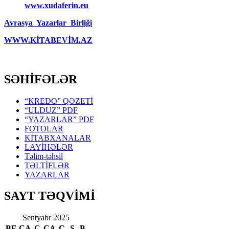
www.xudaferin.eu
Avrasya Yazarlar Birliği
WWW.KİTABEVİM.AZ
SƏHİFƏLƏR
“KREDO” QƏZETİ
“ULDUZ” PDF
“YAZARLAR” PDF
FOTOLAR
KİTABXANALAR
LAYİHƏLƏR
Təlim-təhsil
TƏLTİFLƏR
YAZARLAR
SAYT TƏQVİMİ
Sentyabr 2025
BE
ÇA
Ç
CA
C
Ş
B