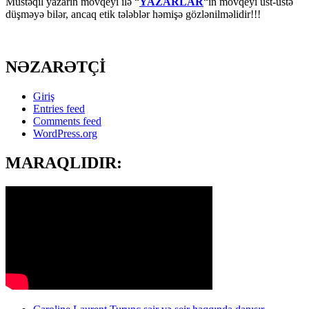
Müstəqil yazarın mövqeyi ilə “
YAZARLAR
“ın mövqeyi üst-üstə
düşməyə bilər, ancaq etik tələblər həmişə gözlənilməlidir!!!
NƏZARƏTÇİ
Giriş
Entries feed
Comments feed
WordPress.org
MARAQLIDIR: