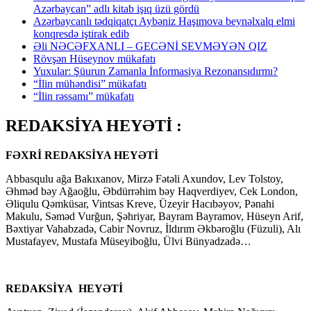
Azərbaycan” adlı kitab işıq üzü gördü
Azərbaycanlı tədqiqatçı Aybəniz Haşımova beynəlxalq elmi
konqresdə iştirak edib
Əli NƏCƏFXANLI – GECƏNİ SEVMƏYƏN QIZ
Rövşən Hüseynov mükafatı
Yuxular: Şüurun Zamanla İnformasiya Rezonansıdırmı?
“İlin mühəndisi” mükafatı
“İlin rəssamı” mükafatı
REDAKSİYA HEYƏTİ :
FƏXRİ REDAKSİYA HEYƏTİ
Abbasqulu ağa Bakıxanov, Mirzə Fətəli Axundov, Lev Tolstoy,
Əhməd bəy Ağaoğlu, Əbdürrəhim bəy Haqverdiyev, Cek London,
Əliqulu Qəmküsar, Vintsas Kreve, Üzeyir Hacıbəyov, Pənahi
Makulu, Səməd Vurğun, Şəhriyar, Bayram Bayramov, Hüseyn Arif,
Bəxtiyar Vahabzadə, Cabir Novruz, İldırım Əkbəroğlu (Füzuli), Alı
Mustafayev, Mustafa Müseyiboğlu, Ülvi Bünyadzadə…
REDAKSİYA HEYƏTİ