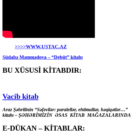
>>>>WWW.USTAC.AZ
Südabə Məmmədova – “Debüt” kitabı
BU XÜSUSİ KİTABDIR:
Vacib kitab
Araz Şəhrilinin “Səfəvilər: paralellər, ehtimallar, həqiqətlər…”
kitabı – ŞƏHƏRİMİZİN ƏSAS KİTAB MAĞAZALARINDA
E-DÜKAN – KİTABLAR: