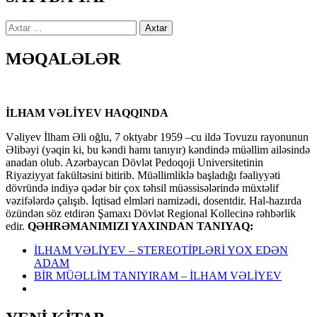
Axtarış:
MƏQALƏLƏR
İLHAM VƏLİYEV HAQQINDA
Vəliyev İlham Əli oğlu, 7 oktyabr 1959 –cu ildə Tovuzu rayonunun
Əlibəyi (yəqin ki, bu kəndi hamı tanıyır) kəndində müəllim ailəsində
anadan olub. Azərbaycan Dövlət Pedoqoji Universitetinin
Riyaziyyat fakültəsini bitirib. Müəllimliklə başladığı fəaliyyəti
dövründə indiyə qədər bir çox təhsil müəssisələrində müxtəlif
vəzifələrdə çalışıb. İqtisad elmləri namizədi, dosentdir. Hal-hazırda
özündən söz etdirən Şamaxı Dövlət Regional Kollecinə rəhbərlik
edir.
QƏHRƏMANIMIZI YAXINDAN TANIYAQ:
İLHAM VƏLİYEV – STEREOTİPLƏRİ YOX EDƏN
ADAM
BİR MÜƏLLİM TANIYIRAM – İLHAM VƏLİYEV