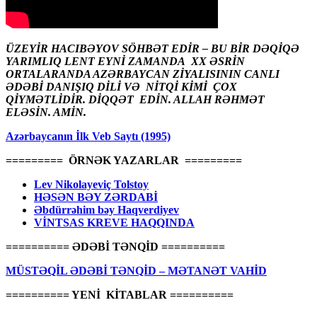
ÜZEYİR HACIBƏYOV SÖHBƏT EDİR – BU BİR DƏQİQƏ
YARIMLIQ LENT EYNİ ZAMANDA XX ƏSRİN
ORTALARANDA AZƏRBAYCAN ZİYALISININ CANLI
ƏDƏBİ DANIŞIQ DİLİ VƏ NİTQİ KİMİ ÇOX
QİYMƏTLİDİR. DİQQƏT EDİN. ALLAH RƏHMƏT
ELƏSİN. AMİN.
Azərbaycanın İlk Veb Saytı (1995)
========= ÖRNƏK YAZARLAR =========
Lev Nikolayeviç Tolstoy
HƏSƏN BƏY ZƏRDABİ
Əbdürrəhim bəy Haqverdiyev
VİNTSAS KREVE HAQQINDA
========== ƏDƏBİ TƏNQİD ==========
MÜSTƏQİL ƏDƏBİ TƏNQİD – MƏTANƏT VAHİD
========== YENİ KİTABLAR ==========