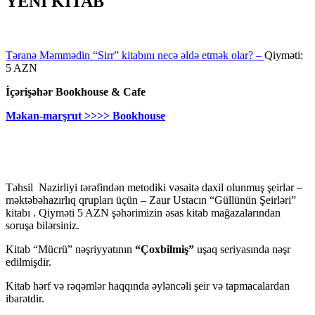
YENİ KİTAB
Təranə Məmmədin “Sirr” kitabını necə əldə etmək olar? –
Qiyməti:
5 AZN
İçərişəhər Bookhouse & Cafe
Məkan-marşrut >>>> Bookhouse
Təhsil Nazirliyi tərəfindən metodiki vəsaitə daxil olunmuş şeirlər –
məktəbəhazırlıq qrupları üçün – Zaur Ustacın “Güllünün Şeirləri”
kitabı . Qiyməti 5 AZN şəhərimizin əsas kitab mağazalarından
soruşa bilərsiniz.
Kitab “Mücrü” nəşriyyatının
“Çoxbilmiş”
uşaq seriyasında nəşr
edilmişdir.
Kitab hərf və rəqəmlər haqqında əyləncəli şeir və tapmacalardan
ibarətdir.