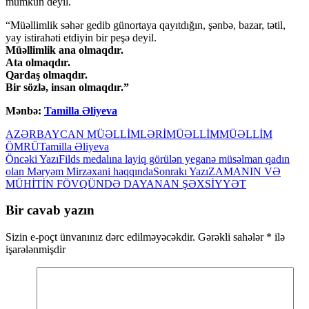
mümkün deyil.
“Müəllimlik səhər gedib günortaya qayıtdığın, şənbə, bazar, tətil,
yay istirahəti etdiyin bir peşə deyil.
Müəllimlik ana olmaqdır.
Ata olmaqdır.
Qardaş olmaqdır.
Bir sözlə, insan olmaqdır.”
Mənbə:
Tamilla Əliyeva
AZƏRBAYCAN MÜƏLLİMLƏRİ
MÜƏLLİM
MÜƏLLİM
ÖMRÜ
Tamilla Əliyeva
Yazılar
Öncəki Yazı
Filds medalına layiq görülən yeganə müsəlman qadın
olan Məryəm Mirzəxani haqqında
Sonrakı Yazı
ZAMANIN VƏ
üzrə
MÜHİTİN FÖVQÜNDƏ DAYANAN ŞƏXSİYYƏT
naviqasiya
Bir cavab yazın
Sizin e-poçt ünvanınız dərc edilməyəcəkdir.
Gərəkli sahələr
*
ilə
işarələnmişdir