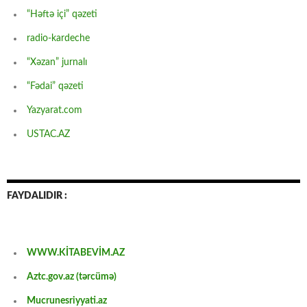
“Həftə içi” qəzeti
radio-kardeche
“Xəzan” jurnalı
“Fədai” qəzeti
Yazyarat.com
USTAC.AZ
FAYDALIDIR :
WWW.KİTABEVİM.AZ
Aztc.gov.az (tərcümə)
Mucrunesriyyati.az