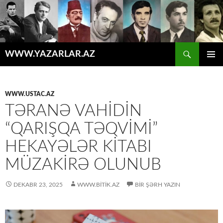
Axtar
WWW.YAZARLAR.AZ
MÜHTƏVIYYATA
ƏSAS
KEÇ
MENYU
WWW.USTAC.AZ
TƏRANƏ VAHIDIN
“QARIŞQA TƏQVIMI”
HEKAYƏLƏR KITABI
MÜZAKIRƏ OLUNUB
DEKABR 23, 2025
WWW.BITIK.AZ
BIR ŞƏRH YAZIN