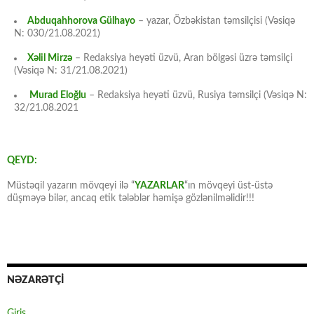
Abduqahhorova Gülhayo
– yazar, Özbəkistan təmsilçisi (Vəsiqə
N: 030/21.08.2021)
Xəlil Mirzə
– Redaksiya heyəti üzvü, Aran bölgəsi üzrə təmsilçi
(Vəsiqə N: 31/21.08.2021)
Murad Eloğlu
– Redaksiya heyəti üzvü, Rusiya təmsilçi (Vəsiqə N:
32/21.08.2021
QEYD:
Müstəqil yazarın mövqeyi ilə “
YAZARLAR
“ın mövqeyi üst-üstə
düşməyə bilər, ancaq etik tələblər həmişə gözlənilməlidir!!!
NƏZARƏTÇİ
Giriş