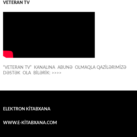
VETERAN TV
“VETERAN TV” KANALINA ABUNƏ OLMAQLA QAZİLƏRIMİZƏ
DƏSTƏK OLA BİLƏRİK: >>>>
ELEKTRON KİTABXANA
WWW.E-KİTABXANA.COM