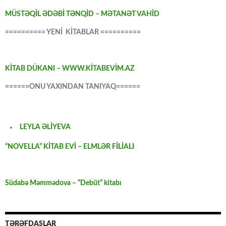
MÜSTƏQİL ƏDƏBİ TƏNQİD – MƏTANƏT VAHİD
========== YENİ KİTABLAR ==========
KİTAB DÜKANI – WWW.KİTABEVİM.AZ
======ONU YAXINDAN TANIYAQ======
LEYLA ƏLİYEVA
“NOVELLA” KİTAB EVİ – ELMLƏR FİLİALI
Südabə Məmmədova – “Debüt” kitabı
TƏRƏFDAŞLAR