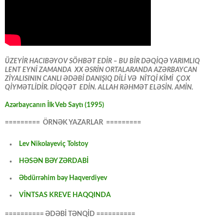
ÜZEYİR HACIBƏYOV SÖHBƏT EDİR – BU BİR DƏQİQƏ YARIMLIQ
LENT EYNİ ZAMANDA XX ƏSRİN ORTALARANDA AZƏRBAYCAN
ZİYALISININ CANLI ƏDƏBİ DANIŞIQ DİLİ VƏ NİTQİ KİMİ ÇOX
QİYMƏTLİDİR. DİQQƏT EDİN. ALLAH RƏHMƏT ELƏSİN. AMİN.
Azərbaycanın İlk Veb Saytı (1995)
========= ÖRNƏK YAZARLAR =========
Lev Nikolayeviç Tolstoy
HƏSƏN BƏY ZƏRDABİ
Əbdürrəhim bəy Haqverdiyev
VİNTSAS KREVE HAQQINDA
========== ƏDƏBİ TƏNQİD ==========