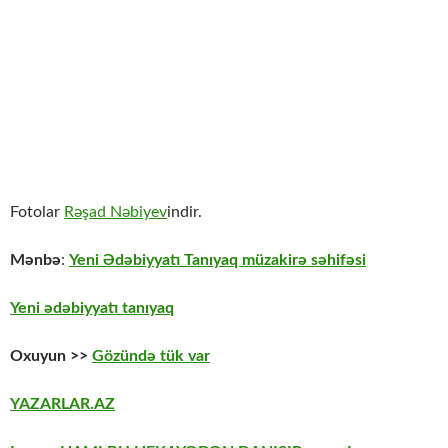
Fotolar
Rəşad Nəbiyev
indir.
Mənbə
:
Yeni Ədəbiyyatı Tanıyaq müzakirə səhifəsi
Yeni ədəbiyyatı tanıyaq
Oxuyun >>
Gözündə tük var
YAZARLAR.AZ