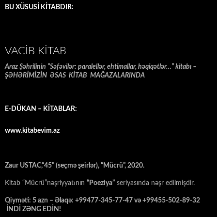
BU XÜSUSİ KİTABDIR:
VACIB KITAB
Araz Şəhrilinin “Səfəvilər: paralellər, ehtimallar, həqiqətlər…” kitabı –
ŞƏHƏRİMİZİN ƏSAS KİTAB MAĞAZALARINDA
E-DÜKAN – KİTABLAR:
www.kitabevim.az
Zaur USTAC,“45” (seçmə şeirlər), “Mücrü”, 2020.
Kitab “Mücrü”nəşriyyatının
“Poeziya”
seriyasında nəşr edilmişdir.
Qiyməti: 5 azn – Əlaqə: +99477-345-77-47 və +99455-502-89-32
İNDİ ZƏNG EDİN!