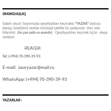
ƏMƏKDAŞLIQ
Salam olsun! Saytımızda qeydiyatdan keçməklə
“YAZAR”
statusu
alaraq, istədiyiniz vaxtda müstəqil şəkildə öz yazılarınızı dərc edə
bilərsiniz
(
bu çox sadə və asandır
).
Qeydiyyatdan keçmək üçün əlaqə
saxlayın.
ƏLAQƏ:
Tel: (+994) 70-390-39-93
E-mail: zauryazar@mail.ru
WhatsApp: (
+994
) 70-390-39-93
YAZARLAR :