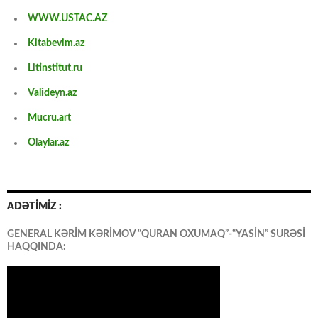
WWW.USTAC.AZ
Kitabevim.az
Litinstitut.ru
Valideyn.az
Mucru.art
Olaylar.az
ADƏTİMİZ :
GENERAL KƏRİM KƏRİMOV “QURAN OXUMAQ”-“YASİN” SURƏSİ
HAQQINDA: