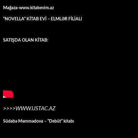
Mağaza-www.kitabevim.az
“NOVELLA” KİTAB EVİ – ELMLƏR FİLİALI
SATIŞDA OLAN KİTAB:
>>>>WWW.USTAC.AZ
Südabə Məmmədova – “Debüt” kitabı