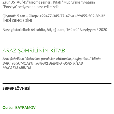
Zaur USTAC,“45” (seçmə şeirlər).
Kitab “Mücrü”nəşriyyatının
“Poeziya”
seriyasında nəşr edilmişdir.
Qiyməti: 5 azn – Əlaqə: +99477-345-77-47 və +99455-502-89-32
İNDİ ZƏNG EDİN!
Nəşr göstəriciləri: 64 səhifə, A5, ağ-qara, “Mücrü” Nəşriyyatı / 2020
ARAZ ŞƏHRİLİNİN KİTABI
Araz Şəhrilinin “Səfəvilər: paralellər, ehtimallar, həqiqətlər…” kitabı –
BAKI və SUMQAYIT ŞƏHƏRLƏRİNDƏ ƏSAS KİTAB
MAĞAZALARINDA
ŞƏRƏF LÖVHƏSİ
Qurban BAYRAMOV