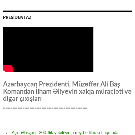
PRESİDENTAZ
Azərbaycan Prezidenti, Müzəffər Ali Baş
Komandan İlham Əliyevin xalqa müraciəti və
digər çıxışları
===================================
Aşıq Ələsgərin 200 illik yubileyinin qeyd edilməsi haqqında