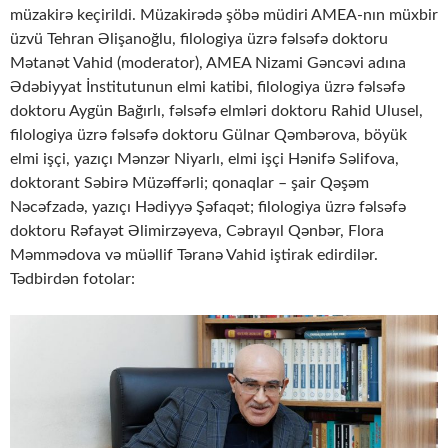
müzakirə keçirildi. Müzakirədə şöbə müdiri AMEA-nın müxbir
üzvü Tehran Əlişanoğlu, filologiya üzrə fəlsəfə doktoru
Mətanət Vahid (moderator), AMEA Nizami Gəncəvi adına
Ədəbiyyat İnstitutunun elmi katibi, filologiya üzrə fəlsəfə
doktoru Aygün Bağırlı, fəlsəfə elmləri doktoru Rahid Ulusel,
filologiya üzrə fəlsəfə doktoru Gülnar Qəmbərova, böyük
elmi işçi, yazıçı Mənzər Niyarlı, elmi işçi Hənifə Səlifova,
doktorant Səbirə Müzəffərli; qonaqlar – şair Qəşəm
Nəcəfzadə, yazıçı Hədiyyə Şəfaqət; filologiya üzrə fəlsəfə
doktoru Rəfayət Əlimirzəyeva, Cəbrayıl Qənbər, Flora
Məmmədova və müəllif Təranə Vahid iştirak edirdilər.
Tədbirdən fotolar: