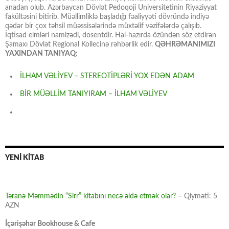
anadan olub. Azərbaycan Dövlət Pedoqoji Universitetinin Riyaziyyat
fakültəsini bitirib. Müəllimliklə başladığı fəaliyyəti dövründə indiyə
qədər bir çox təhsil müəssisələrində müxtəlif vəzifələrdə çalışıb.
İqtisad elmləri namizədi, dosentdir. Hal-hazırda özündən söz etdirən
Şamaxı Dövlət Regional Kollecinə rəhbərlik edir.
QƏHRƏMANIMIZI
YAXINDAN TANIYAQ:
İLHAM VƏLİYEV – STEREOTİPLƏRİ YOX EDƏN ADAM
BİR MÜƏLLİM TANIYIRAM – İLHAM VƏLİYEV
YENİ KİTAB
Təranə Məmmədin “Sirr” kitabını necə əldə etmək olar? –
Qiyməti: 5
AZN
İçərişəhər Bookhouse & Cafe