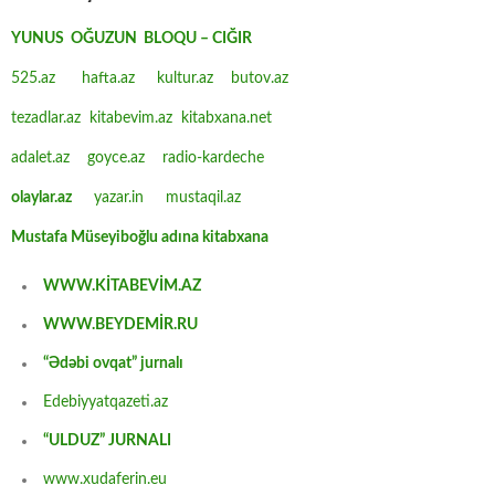
YUNUS OĞUZUN BLOQU – CIĞIR
525.az
hafta.az
kultur.az
butov.az
tezadlar.az
kitabevim.az
kitabxana.net
adalet.az
goyce.az
radio-kardeche
olaylar.az
yazar.in
mustaqil.az
Mustafa Müseyiboğlu adına kitabxana
WWW.KİTABEVİM.AZ
WWW.BEYDEMİR.RU
“Ədəbi ovqat” jurnalı
Edebiyyatqazeti.az
“ULDUZ” JURNALI
www.xudaferin.eu