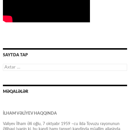
SAYTDA TAP
Axtarış:
MƏQALƏLƏR
İLHAM VƏLİYEV HAQQINDA
Vəliyev İlham Əli oğlu, 7 oktyabr 1959 –cu ildə Tovuzu rayonunun
Əlibəyi (yəqin ki, bu kəndi hamı tanıyır) kəndində müəllim ailəsində