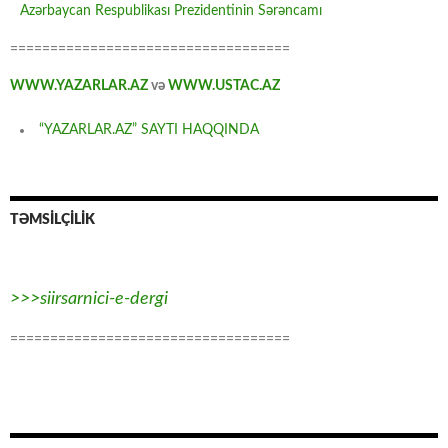
Azərbaycan Respublikası Prezidentinin Sərəncamı
===================================
WWW.YAZARLAR.AZ
və
WWW.USTAC.AZ
“YAZARLAR.AZ” SAYTI HAQQINDA
TƏMSİLÇİLİK
>>>siirsarnici-e-dergi
===================================