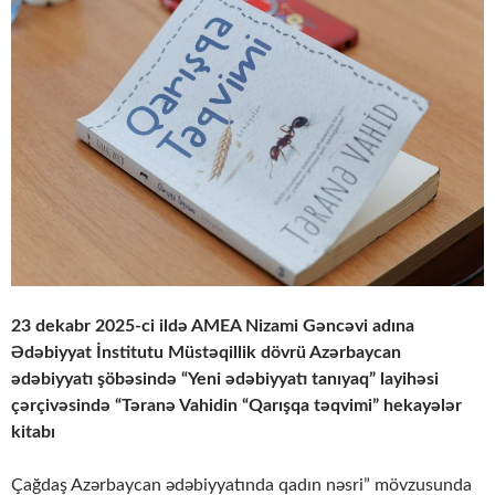
23 dekabr 2025-ci ildə AMEA Nizami Gəncəvi adına
Ədəbiyyat İnstitutu Müstəqillik dövrü Azərbaycan
ədəbiyyatı şöbəsində “Yeni ədəbiyyatı tanıyaq” layihəsi
çərçivəsində “Təranə Vahidin “Qarışqa təqvimi” hekayələr
kitabı
Çağdaş Azərbaycan ədəbiyyatında qadın nəsri” mövzusunda