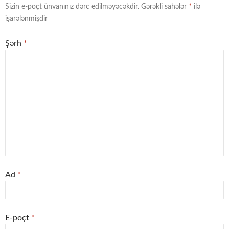
Sizin e-poçt ünvanınız dərc edilməyəcəkdir.
Gərəkli sahələr
*
ilə
işarələnmişdir
Şərh
*
Ad
*
E-poçt
*