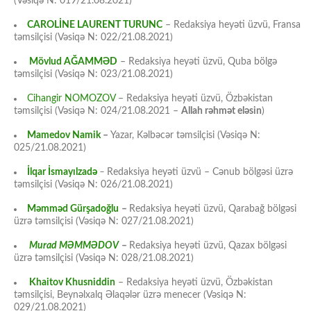
(Vəsiqə N: 019/21.08.2021)
CAROLİNE LAURENT TURUNC
– Redaksiya heyəti üzvü, Fransa
təmsilçisi (Vəsiqə N: 022/21.08.2021)
Mövlud AĞAMMƏD
– Redaksiya heyəti üzvü, Quba bölgə
təmsilçisi (Vəsiqə N: 023/21.08.2021)
Cihangir NOMOZOV
– Redaksiya heyəti üzvü, Özbəkistan
təmsilçisi (Vəsiqə N: 024/21.08.2021 –
Allah rəhmət eləsin
)
Mamedov Namik
–
Yazar, Kəlbəcər təmsilçisi (Vəsiqə N:
025/21.08.2021)
İlqar İsmayılzadə
–
Redaksiya heyəti üzvü – Cənub bölgəsi üzrə
təmsilçisi (Vəsiqə N: 026/21.08.2021)
Məmməd Gürşadoğlu
–
Redaksiya heyəti üzvü, Qarabağ bölgəsi
üzrə təmsilçisi (Vəsiqə N: 027/21.08.2021)
Murad MƏMMƏDOV
–
Redaksiya heyəti üzvü, Qazax bölgəsi
üzrə təmsilçisi (Vəsiqə N: 028/21.08.2021)
Khaitov Khusniddin
– Redaksiya heyəti üzvü, Özbəkistan
təmsilçisi, Beynəlxalq Əlaqələr üzrə menecer (Vəsiqə N:
029/21.08.2021)