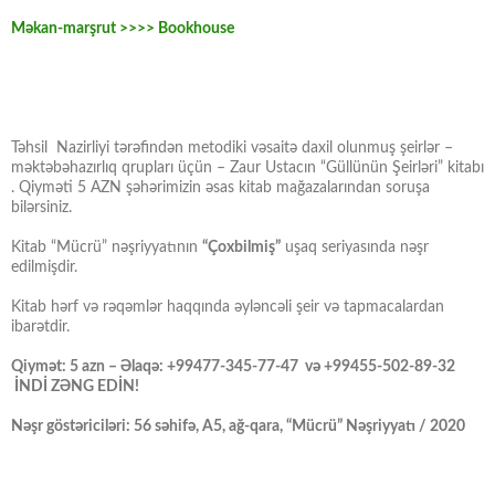
Məkan-marşrut >>>> Bookhouse
Təhsil Nazirliyi tərəfindən metodiki vəsaitə daxil olunmuş şeirlər –
məktəbəhazırlıq qrupları üçün – Zaur Ustacın “Güllünün Şeirləri” kitabı
. Qiyməti 5 AZN şəhərimizin əsas kitab mağazalarından soruşa
bilərsiniz.
Kitab “Mücrü” nəşriyyatının
“Çoxbilmiş”
uşaq seriyasında nəşr
edilmişdir.
Kitab hərf və rəqəmlər haqqında əyləncəli şeir və tapmacalardan
ibarətdir.
Qiymət: 5 azn – Əlaqə: +99477-345-77-47 və +99455-502-89-32
İNDİ ZƏNG EDİN!
Nəşr göstəriciləri: 56 səhifə, A5, ağ-qara, “Mücrü” Nəşriyyatı / 2020