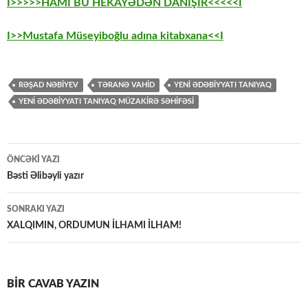
I>>>>>HAMI BU HEKAYƏDƏN DANIŞIR<<<<<I
I>>Mustafa Müseyiboğlu adına kitabxana<<I
RƏŞAD NƏBIYEV
TƏRANƏ VAHID
YENI ƏDƏBIYYATI TANIYAQ
YENI ƏDƏBIYYATI TANIYAQ MÜZAKIRƏ SƏHIFƏSI
Yazılar
ÖNCƏKI YAZI
üzrə
Bəsti Əlibəyli yazır
naviqasiya
SONRAKI YAZI
XALQIMIN, ORDUMUN İLHAMI İLHAM!
BIR CAVAB YAZIN