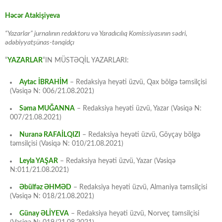
Həcər Atakişiyeva
“Yazarlar” jurnalının redaktoru və Yaradıcılıq Komissiyasının sədri,
ədəbiyyatşünas-tənqidçı
“
YAZARLAR
“IN MÜSTƏQİL YAZARLARI:
Aytac İBRAHİM
– Redaksiya heyəti üzvü, Qax bölgə təmsilçisi
(Vəsiqə N: 006/21.08.2021)
Səma MUĞANNA
– Redaksiya heyəti üzvü, Yazar (Vəsiqə N:
007/21.08.2021)
Nuranə RAFAİLQIZI
– Redaksiya heyəti üzvü, Göyçay bölgə
təmsilçisi (Vəsiqə N: 010/21.08.2021)
Leyla YAŞAR
– Redaksiya heyəti üzvü, Yazar (Vəsiqə
N:011/21.08.2021)
Əbülfəz ƏHMƏD
– Redaksiya heyəti üzvü, Almaniya təmsilçisi
(Vəsiqə N: 018/21.08.2021)
Günay ƏLİYEVA
– Redaksiya heyəti üzvü, Norveç təmsilçisi