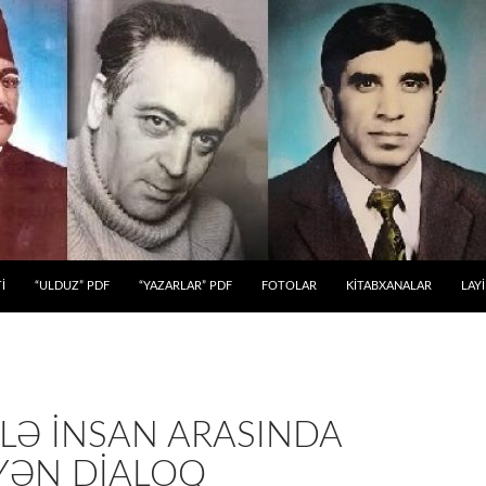
 KEÇ
İ
“ULDUZ” PDF
“YAZARLAR” PDF
FOTOLAR
KİTABXANALAR
LAY
ILƏ INSAN ARASINDA
YƏN DIALOQ