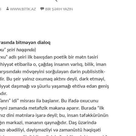
5
WWW.BITIK.AZ
BIR ŞƏRH YAZIN
arasında bitməyən dialoq
u” şeiri haqqında
)
u” adlı şeiri ilk baxışdan poetik bir mətn təsiri
hiyyət etibarilə o, çağdaş insanın varlıq, bilik, iman
rşısındakı mövqeyini sorğulayan dərin publisistik-
dir. Bu şeir yalnız oxumaq aktını deyil, dərk etməyi,
iyyət daşımağı və şüurlu yaşamağı ehtiva edən geniş
dır.
Tanrı” idi” misrası ilə başlanır. Bu ifadə oxucunu
 eyni zamanda metafizik məkana aparır. Burada “ilk
lnız dini mətnlərə işarə deyil; bu, insan təfəkkürünün
ığın mərkəzi, mənanın qaynağıdır. Daş üzərində
azı əbədiliyi, dəyişməzliyi və zamanüstü həqiqəti