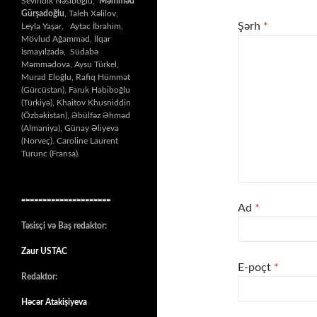
Sevindik Nəsiboğlu,
Məmməd
Gürşadoğlu
, Taleh Xəlilov,
Şərh
*
Leyla Yaşar, Aytac İbrahim,
Mövlud Ağamməd, İlqar
İsmayılzadə, Südabə
Məmmədova, Aysu Türkel,
Murad Eloğlu, Rafiq Hümmət
(Gürcüstan), Faruk Habiboğlu
(Türkiyə), Khaitov Khusniddin
(Özbəkistan), Əbülfəz Əhməd
(Almaniya), Günay Əliyeva
(Norveç). Caroline Laurent
Turunc (Fransa).
=====================
Ad
*
Təsisçi və Baş redaktor:
Zaur USTAC
E-poçt
*
Redaktor:
Həcər Atakişiyeva