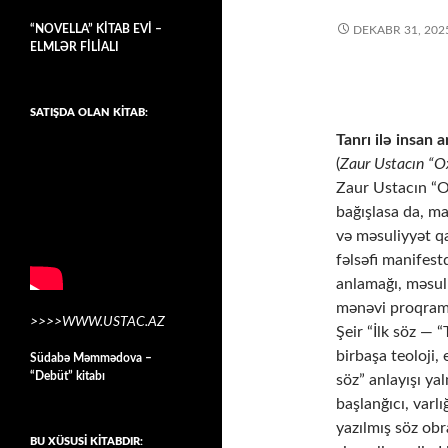
“NOVELLA” KİTAB EVİ –
DEKABR 31, 202
ELMLƏR FİLİALI
SATIŞDA OLAN KİTAB:
Tanrı ilə insan 
(
Zaur Ustacın “Ox
Zaur Ustacın “Ox
bağışlasa da, ma
və məsuliyyət qa
fəlsəfi manifest
anlamağı, məsul
mənəvi proqram
>>>>WWW.USTAC.AZ
Şeir “İlk söz — “
birbaşa teoloji,
Südabə Məmmədova –
“Debüt” kitabı
söz” anlayışı ya
başlanğıcı, varl
yazılmış söz obr
BU XÜSUSİ KİTABDIR: