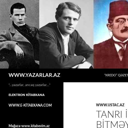
MÜHTƏVIYYATA
Axtar
WWW.YAZARLAR.AZ
“KREDO” QƏZET
"…yazarlar, ancaq yazarlar…"
ELEKTRON KİTABXANA
WWW.USTAC.AZ
WWW.E-KİTABXANA.COM
TANRI 
BITMƏ
Mağaza-www.kitabevim.az