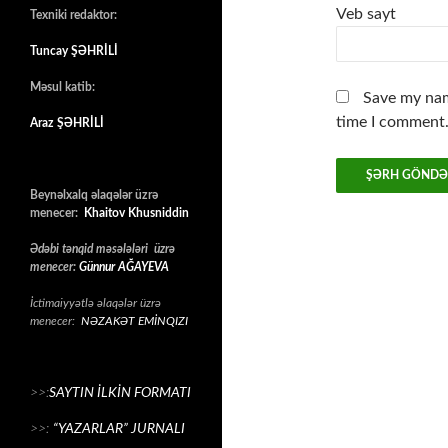
Veb sayt
Texniki redaktor:
Tuncay ŞƏHRİLİ
Məsul katib:
Save my nam
time I comment
Araz ŞƏHRİLİ
Beynəlxalq əlaqələr üzrə
menecer:
Khaitov Khusniddin
Ədəbi tənqid məsələləri üzrə
menecer:
Günnur AĞAYEVA
İctimaiyyətlə əlaqələr üzrə
menecer:
NƏZAKƏT EMİNQIZI
>>:
SAYTIN İLKİN FORMATI
>>:
“YAZARLAR” JURNALI