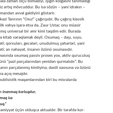
Hələ zaman ölçü bilmədiyi, işığın kölgəsini tanımadığı
öz artıq mövcuddur. Bu isə sözün – yəni idrakın –
andan əvvəl gəldiyini göstərir.
əzi Tanrının “Oxu!” çağırışıdır. Bu çağırış klassik
ilk vəhyə işarə etsə də, Zaur Ustac onu müasir
mış universal bir əmr kimi təqdim edir. Burada
 kitab vərəqləmək deyil. Oxumaq – daşı, suyu,
əti; qorxuları, gecələri, unudulmuş şəhərləri, yəni
əti; ən nəhayət, insanın özünü oxumasıdır.
masında oxumaq passiv proses yox, aktiv quruculuq
zünü “pazl parçalarından yenidən qurmalıdır”. Bu
sanın parçalanmış kimliyinə, daxili xaosuna və özünü
nə açıq mesajdır.
publisistik məqamlarından biri bu misralarda
n inanmaq korluqdur,
maq isə
uq.”
cəmiyyət üçün olduqca aktualdır. Bir tərəfdə kor-