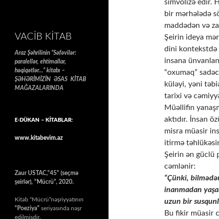
simvolizə edir. 
bir mərhələdə s
maddədən və zam
VACIB KITAB
Şeirin ideya mərk
dini kontekstdə 
Araz Şəhrilinin “Səfəvilər:
insana ünvanlan
paralellər, ehtimallar,
həqiqətlər…” kitabı –
“oxumaq” sadəcə
ŞƏHƏRİMİZİN ƏSAS KİTAB
küləyi, yəni təbi
MAĞAZALARINDA
tarixi və cəmiyy
Müəllifin yanaş
aktıdır. İnsan ö
E-DÜKAN – KİTABLAR:
misra müasir in
www.kitabevim.az
itirmə təhlükəsi
Şeirin ən güclü 
cəmlənir:
Zaur USTAC,“45” (seçmə
“Çünki, bilmədə
şeirlər), “Mücrü”, 2020.
inanmadan yaşa
Kitab “Mücrü”nəşriyyatının
uzun bir susqunl
“Poeziya”
seriyasında nəşr
Bu fikir müasir 
edilmişdir.