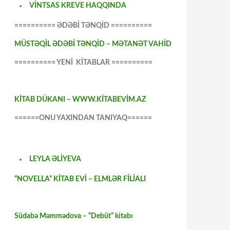
VİNTSAS KREVE HAQQINDA
========== ƏDƏBİ TƏNQİD ==========
MÜSTƏQİL ƏDƏBİ TƏNQİD – MƏTANƏT VAHİD
========== YENİ KİTABLAR ==========
KİTAB DÜKANI – WWW.KİTABEVİM.AZ
======ONU YAXINDAN TANIYAQ======
LEYLA ƏLİYEVA
“NOVELLA” KİTAB EVİ – ELMLƏR FİLİALI
Südabə Məmmədova – “Debüt” kitabı