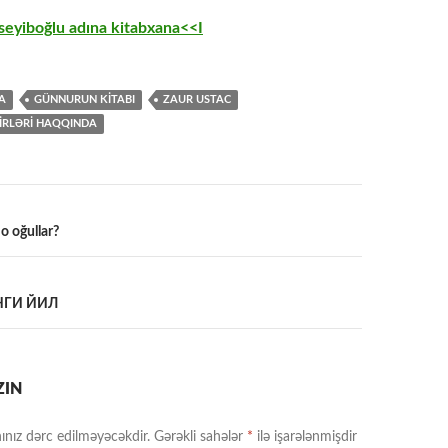
eyiboğlu adına kitabxana<<I
A
GÜNNURUN KITABI
ZAUR USTAC
EIRLƏRI HAQQINDA
o oğullar?
a
ЯНГИ ЙИЛ
ZIN
ınız dərc edilməyəcəkdir.
Gərəkli sahələr
*
ilə işarələnmişdir