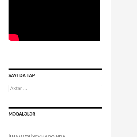
SAYTDA TAP
Axtarış:
MƏQALƏLƏR