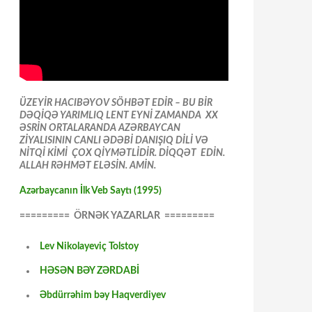
ÜZEYİR HACIBƏYOV SÖHBƏT EDİR – BU BİR
DƏQİQƏ YARIMLIQ LENT EYNİ ZAMANDA XX
ƏSRİN ORTALARANDA AZƏRBAYCAN
ZİYALISININ CANLI ƏDƏBİ DANIŞIQ DİLİ VƏ
NİTQİ KİMİ ÇOX QİYMƏTLİDİR. DİQQƏT EDİN.
ALLAH RƏHMƏT ELƏSİN. AMİN.
Azərbaycanın İlk Veb Saytı (1995)
========= ÖRNƏK YAZARLAR =========
Lev Nikolayeviç Tolstoy
HƏSƏN BƏY ZƏRDABİ
Əbdürrəhim bəy Haqverdiyev