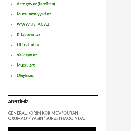
Aztc.gov.az (tərcümə)
Mucrunesriyyati.az
WWW.USTAC.AZ
Kitabevim.az
Litinstitut.ru
Valideyn.az
Mucru.art
Olaylar.az
ADƏTİMİZ :
GENERAL KƏRİM KƏRİMOV “QURAN
OXUMAQ”-“YASİN” SURƏSİ HAQQINDA: