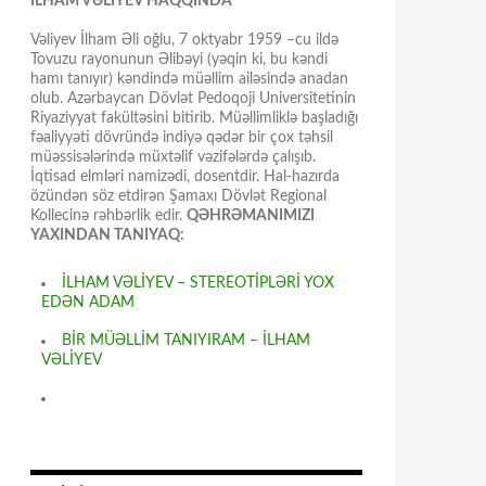
İLHAM VƏLİYEV HAQQINDA
Vəliyev İlham Əli oğlu, 7 oktyabr 1959 –cu ildə
Tovuzu rayonunun Əlibəyi (yəqin ki, bu kəndi
hamı tanıyır) kəndində müəllim ailəsində anadan
olub. Azərbaycan Dövlət Pedoqoji Universitetinin
Riyaziyyat fakültəsini bitirib. Müəllimliklə başladığı
fəaliyyəti dövründə indiyə qədər bir çox təhsil
müəssisələrində müxtəlif vəzifələrdə çalışıb.
İqtisad elmləri namizədi, dosentdir. Hal-hazırda
özündən söz etdirən Şamaxı Dövlət Regional
Kollecinə rəhbərlik edir.
QƏHRƏMANIMIZI
YAXINDAN TANIYAQ:
İLHAM VƏLİYEV – STEREOTİPLƏRİ YOX
EDƏN ADAM
BİR MÜƏLLİM TANIYIRAM – İLHAM
VƏLİYEV