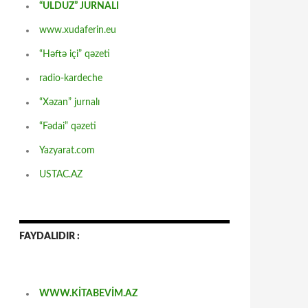
“ULDUZ” JURNALI
www.xudaferin.eu
“Həftə içi” qəzeti
radio-kardeche
“Xəzan” jurnalı
“Fədai” qəzeti
Yazyarat.com
USTAC.AZ
FAYDALIDIR :
WWW.KİTABEVİM.AZ