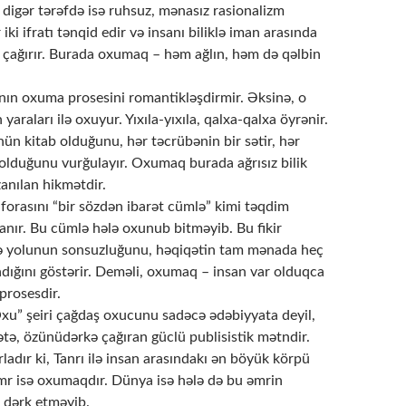
 digər tərəfdə isə ruhsuz, mənasız rasionalizm
 iki ifratı tənqid edir və insanı biliklə iman arasında
a çağırır. Burada oxumaq – həm ağlın, həm də qəlbin
nın oxuma prosesini romantikləşdirmir. Əksinə, o
n yaraları ilə oxuyur. Yıxıla-yıxıla, qalxa-qalxa öyrənir.
ün kitab olduğunu, hər təcrübənin bir sətir, hər
 olduğunu vurğulayır. Oxumaq burada ağrısız bilik
zanılan hikmətdir.
forasını “bir sözdən ibarət cümlə” kimi təqdim
nır. Bu cümlə hələ oxunub bitməyib. Bu fikir
ə yolunun sonsuzluğunu, həqiqətin tam mənada heç
dığını göstərir. Deməli, oxumaq – insan var olduqca
prosesdir.
xu” şeiri çağdaş oxucunu sadəcə ədəbiyyata deyil,
tə, özünüdərkə çağıran güclü publisistik mətndir.
rladır ki, Tanrı ilə insan arasındakı ən böyük körpü
mr isə oxumaqdır. Dünya isə hələ də bu əmrin
 dərk etməyib.