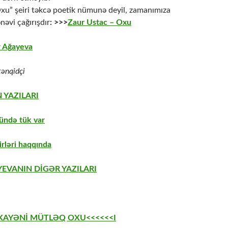
u” şeiri təkcə poetik nümunə deyil, zamanımıza
əvi çağırışdır
: >>>
Zaur Ustac – Oxu
 Ağayeva
ənqidçi
 YAZILARI
ündə tük var
irləri haqqında
EVANIN DİGƏR YAZILARI
EKAYƏNİ MÜTLƏQ OXU<<<<<<I