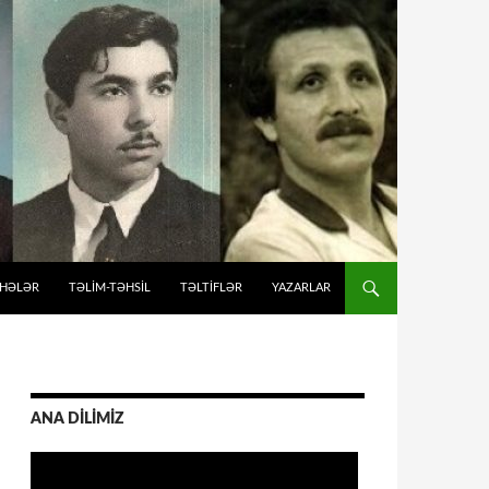
İHƏLƏR
TƏLIM-TƏHSIL
TƏLTİFLƏR
YAZARLAR
ANA DİLİMİZ