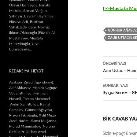
Üzeyir Hacıbəyov, Pənahi
I>>Mustafa Müs
Makulu, Səməd Vurğun,
Şəhriyar, Bayram Bayramov,
Hüseyn Arif, Bəxtiyar
Vahabzadə, Cabir Novruz,
GÜNNUR AĞAYEV
İldırım Əkbəroğlu (Füzuli), Alı
ZAUR USTACIN Ş
Mustafayev, Mustafa
Müseyiboğlu, Ülvi
Bünyadzadə…
Yazılar
ÖNCƏKI YAZI
üzrə
Zaur Ustac – Hanı 
REDAKSİYA HEYƏTİ
naviqasiy
Ayətxan Ziyad (İsgəndərov),
SONRAKI YAZI
Akif Abbasov, Mahirə Nağıqızı,
Зуҳра Бегим – 
Vüqar Əhməd, Mehman
Həsənli, Təranə Məmməd,
Aydın Xan Əbilov, Kamal
Camalov, Günnur Ağayeva,
Rizvan Fikrətoğlu, Xəlil Mirzə,
BIR CAVAB YA
Aysel Nazim, Səma Muğanna,
Murad Məmmədov, Nuranə
Rafailqızı, Əli bəy Azəri,
Sizin e-poçt ünvan