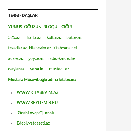
TƏRƏFDAŞLAR
YUNUS OĞUZUN BLOQU – CIĞIR
525.az
hafta.az
kultur.az
butov.az
tezadlar.az
kitabevim.az
kitabxana.net
adalet.az
goyce.az
radio-kardeche
olaylar.az
yazar.in
mustaqil.az
Mustafa Müseyiboğlu adına kitabxana
WWW.KİTABEVİM.AZ
WWW.BEYDEMİR.RU
“Ədəbi ovqat” jurnalı
Edebiyyatqazeti.az