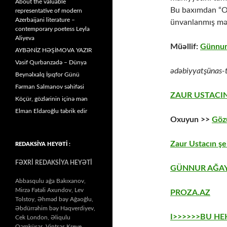
About the valuable
Bu baxımdan “Ox
representative of modern
Azerbaijani literature –
ünvanlanmış mən
contemporary poetess Leyla
Aliyeva
Müəllif:
Günnur
AYBƏNİZ HƏŞİMOVA YAZIR
Vasif Qurbanzadə – Dünya
ədəbiyyatşünas-t
Beynəlxalq İşıqfor Günü
Fərman Salmanov səhifəsi
ZAUR USTACIN
Köçür, gözlərinin içinə mən
Elman Eldaroğlu təbrik edir
Oxuyun >>
Göz
Zaur Ustacın şe
REDAKSİYA HEYƏTİ :
FƏXRİ REDAKSİYA HEYƏTİ
GÜNNUR AĞAY
Abbasqulu ağa Bakıxanov,
Mirzə Fətəli Axundov, Lev
PROZA.AZ
Tolstoy, Əhməd bəy Ağaoğlu,
Əbdürrəhim bəy Haqverdiyev,
I>>>>>>BU H
Cek London, Əliqulu
Qəmküsar, Vintsas Kreve,