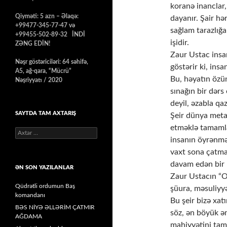
koranə inanclar,
Qiyməti: 5 azn – Əlaqə:
dayanır. Şair hər
+99477-345-77-47 və
sağlam tarazlığ
+99455-502-89-32 İNDİ
işidir.
ZƏNG EDİN!
Zaur Ustac insa
Nəşr göstəriciləri: 64 səhifə,
göstərir ki, insa
A5, ağ-qara, “Mücrü”
Bu, həyatın özün
Nəşriyyatı / 2020
sınağın bir dərs
deyil, əzabla qa
SAYTDA TAM AXTARIŞ
Şeir dünya meta
etməklə tamamla
Axtarış:
insanın öyrənm
vaxt sona çatma
davam edən bir 
ƏN SON YAZILANLAR
Zaur Ustacın “O
Qüdrətli ordumun Baş
şüura, məsuliyyə
komandanı
Bu şeir bizə xatı
BƏS NİYƏ ƏLLƏRİM ÇATMIR
söz, ən böyük ə
AĞDAMA
mahiyyətini tam