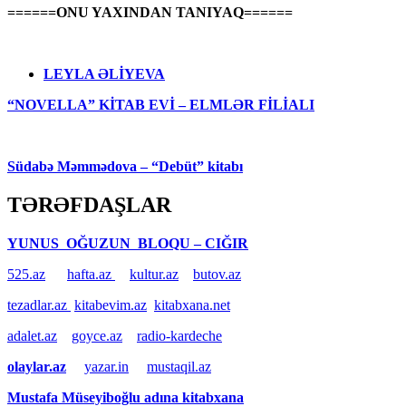
======ONU YAXINDAN TANIYAQ======
LEYLA ƏLİYEVA
“NOVELLA” KİTAB EVİ – ELMLƏR FİLİALI
Südabə Məmmədova – “Debüt” kitabı
TƏRƏFDAŞLAR
YUNUS OĞUZUN BLOQU – CIĞIR
525.az
hafta.az
kultur.az
butov.az
tezadlar.az
kitabevim.az
kitabxana.net
adalet.az
goyce.az
radio-kardeche
olaylar.az
yazar.in
mustaqil.az
Mustafa Müseyiboğlu adına kitabxana