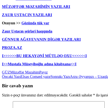
MÜZƏFFƏR MƏZAHİMİN YAZILARI
ZAUR USTACIN YAZILARI
Oxuyun >>
Gözündə tük var
Zaur Ustacın şeirləri haqqında
GÜNNUR AĞAYEVANIN DİGƏR YAZILARI
PROZA.AZ
I>>>>>>BU HEKAYƏNİ MÜTLƏQ OXU<<<<<<I
I>>Mustafa Müseyiboğlu adına kitabxana<<I
GÜZ
Müzəffər Məzahim
Payız
Yazılar
Öncəki Yazı
Elxas Comərd yazır
Sonrakı Yazı
Arzu Əyyarqızı – Uzaqla
üzrə
Bir cavab yazın
naviqasiya
Sizin e-poçt ünvanınız dərc edilməyəcəkdir.
Gərəkli sahələr
*
ilə işar