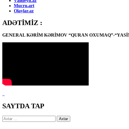
Valideyn.az
Mucru.art
Olaylar.az
ADƏTİMİZ :
GENERAL KƏRİM KƏRİMOV “QURAN OXUMAQ”-“YASİN
SAYTDA TAP
Axtarış: