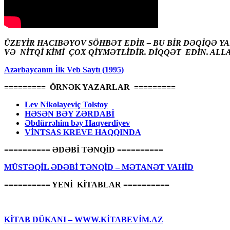
ÜZEYİR HACIBƏYOV SÖHBƏT EDİR – BU BİR DƏQİQƏ Y
VƏ NİTQİ KİMİ ÇOX QİYMƏTLİDİR. DİQQƏT EDİN. ALL
Azərbaycanın İlk Veb Saytı (1995)
========= ÖRNƏK YAZARLAR =========
Lev Nikolayeviç Tolstoy
HƏSƏN BƏY ZƏRDABİ
Əbdürrəhim bəy Haqverdiyev
VİNTSAS KREVE HAQQINDA
========== ƏDƏBİ TƏNQİD ==========
MÜSTƏQİL ƏDƏBİ TƏNQİD – MƏTANƏT VAHİD
========== YENİ KİTABLAR ==========
KİTAB DÜKANI – WWW.KİTABEVİM.AZ