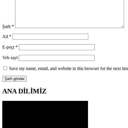
Şərh
*
Ad
*
E-poçt
*
Veb sayt
Save my name, email, and website in this browser for the next ti
ANA DİLİMİZ