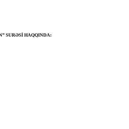
” SURƏSİ HAQQINDA: