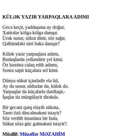
KÜLƏK YAZIR YARPAQLARA ADIMI
Gecə keçir, yaddaşıma ay doğur,
Xatirələr kölgə-kölgə danışır.
Ürək susur, sükut dinir, söz sağır,
Qəlbimdəki sirri bəkə danışır?
Külək yazır yarpaqlara adımı,
Budaqlarda yelləndirir yel kimi.
Öz bəxtinə calaq edib adamı,
Sonra səpir küçələrə sel kimi.
Dünya sükut içindədir elə bil,
Ay da susur, ulduzlar da, külək də.
Yarpaqlar da küçələrlə dərdləşir,-
İşıqlar da mürgüləyir dirəkdə.
Bir gecəni qərq eləyib sükuta,
Tanrı özü dincəlməkmi istəyir?
Söz verilib insanlara bir buta,
Sükut sözə güc gəlməkmi istəyir?.
Müəllif:
Müzəffər MƏZAHİM