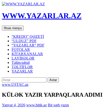
WWW.YAZARLAR.AZ
Axtar
Mühtəviyyata
Əsas menyu
keç
“KREDO” QƏZETİ
“ULDUZ” PDF
“YAZARLAR” PDF
FOTOLAR
KİTABXANALAR
LAYİHƏLƏR
Təlim-təhsil
TƏLTİFLƏR
YAZARLAR
Axtarış:
www.USTAC.az
KÜLƏK YAZIR YARPAQLARA ADIMI
Yanvar 4, 2026
www.bitik.az
Bir şərh yazın