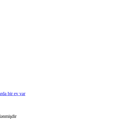
rda bir ev var
ələnmişdir