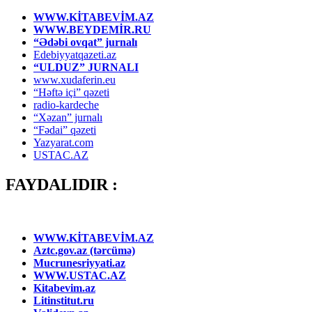
WWW.KİTABEVİM.AZ
WWW.BEYDEMİR.RU
“Ədəbi ovqat” jurnalı
Edebiyyatqazeti.az
“ULDUZ” JURNALI
www.xudaferin.eu
“Həftə içi” qəzeti
radio-kardeche
“Xəzan” jurnalı
“Fədai” qəzeti
Yazyarat.com
USTAC.AZ
FAYDALIDIR :
WWW.KİTABEVİM.AZ
Aztc.gov.az (tərcümə)
Mucrunesriyyati.az
WWW.USTAC.AZ
Kitabevim.az
Litinstitut.ru