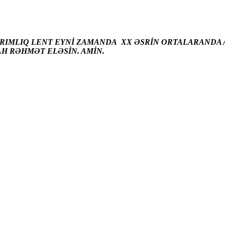
ARIMLIQ LENT EYNİ ZAMANDA XX ƏSRİN ORTALARANDA A
AH RƏHMƏT ELƏSİN. AMİN.