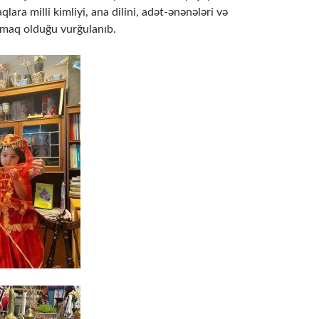
lara milli kimliyi, ana dilini, adət-ənənələri və
lamaq olduğu vurğulanıb.