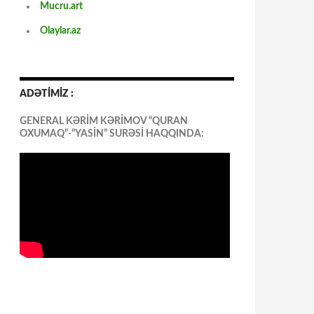
Mucru.art
Olaylar.az
ADƏTİMİZ :
GENERAL KƏRİM KƏRİMOV “QURAN
OXUMAQ”-“YASİN” SURƏSİ HAQQINDA: