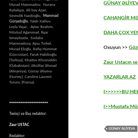
GÜNAY ƏLİYEV
Murad Məmmədov, Nuranə
Rafailqızı, Əli bəy Azəri,
Sevindik Nəsiboğlu,
Məmməd
CAHANGİR MƏ
Gürşadoğlu
, Taleh Xəlilov,
Leyla Yaşar, Aytac İbrahim,
DAHA ÇOX YE
Mövlud Ağamməd, İlqar
İsmayılzadə, Südabə
Məmmədova, Aysu Türkel,
Oxuyun >>
Göz
Murad Eloğlu, Rafiq Hümmət
(Gürcüstan), Faruk Habiboğlu
(Türkiyə), Khaitov Khusniddin
Zaur Ustacın şe
(Özbəkistan), Əbülfəz Əhməd
(Almaniya), Günay Əliyeva
YAZARLAR.AZ
(Norveç). Caroline Laurent
Turunc (Fransa).
I>>>>>>BU H
=====================
I>>Mustafa Müs
Təsisçi və Baş redaktor:
Zaur USTAC
GÜNAY ƏLİYEVA
Redaktor: