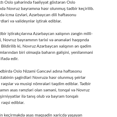
tı Oslo şəhərində fəaliyyət göstərən Oslo
də Novruz bayramına həsr olunmuş tədbir keçirilib.
də icma üzvləri, Azərbaycan dili həftəsonu
ləri və valideynlər iştirak ediblər.
bir iştirakçılarına Azərbaycan xalqının zəngin milli-
i, Novruz bayramının tarixi və ənənələri haqqında
 Bildirilib ki, Novruz Azərbaycan xalqının ən qədim
mlarından biri olmaqla baharın gəlişini, yenilənməni
 ifadə edir.
dbirdə Oslo Nizami Gəncəvi adına həftəsonu
əbinin şagirdləri Novruza həsr olunmuş şeirlər
li rəqslər və musiqi nömrələri təqdim ediblər. Tədbir
yramın əsas rəmzləri olan səməni, tonqal və Novruz
şirniyyatlar ilə tanış olub və bayram tonqalı
ı rəqsi ediblər.
rin keçirməkdə əsas məqsədin xaricdə yaşayan