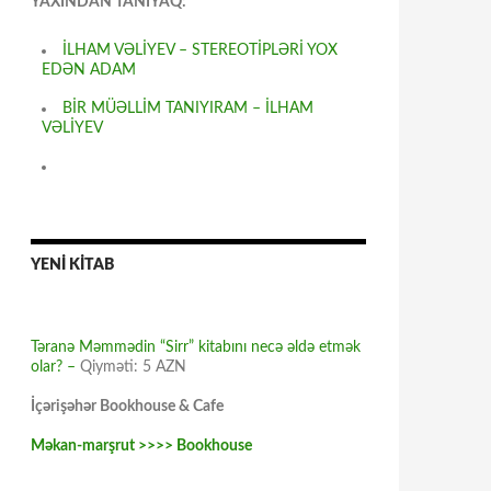
YAXINDAN TANIYAQ:
İLHAM VƏLİYEV – STEREOTİPLƏRİ YOX
EDƏN ADAM
BİR MÜƏLLİM TANIYIRAM – İLHAM
VƏLİYEV
YENİ KİTAB
Təranə Məmmədin “Sirr” kitabını necə əldə etmək
olar? –
Qiyməti: 5 AZN
İçərişəhər Bookhouse & Cafe
Məkan-marşrut >>>> Bookhouse