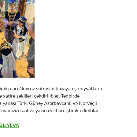
irakçıları Novruz süfrəsini bəzəyən şirniyyatların
xatirə şəkilləri çəkdiriliblər. Tədbirdə
la yanaşı Türk, Güney Azərbaycanlı və Norveçli
icmamızın fəal və yaxın dostları iştirak edimblər.
 ƏLİYEVA