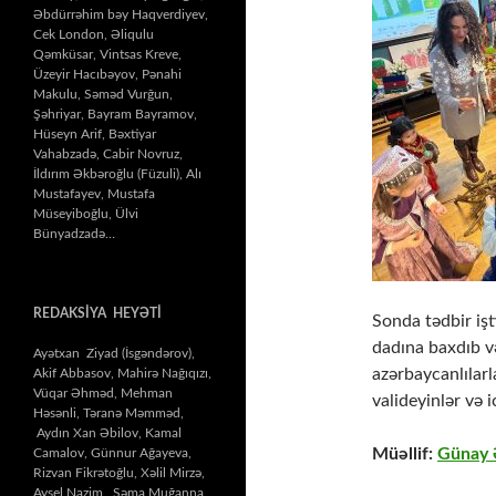
Əbdürrəhim bəy Haqverdiyev,
Cek London, Əliqulu
Qəmküsar, Vintsas Kreve,
Üzeyir Hacıbəyov, Pənahi
Makulu, Səməd Vurğun,
Şəhriyar, Bayram Bayramov,
Hüseyn Arif, Bəxtiyar
Vahabzadə, Cabir Novruz,
İldırım Əkbəroğlu (Füzuli), Alı
Mustafayev, Mustafa
Müseyiboğlu, Ülvi
Bünyadzadə…
REDAKSİYA HEYƏTİ
Sonda tədbir işt
dadına baxdıb və 
Ayətxan Ziyad (İsgəndərov),
azərbaycanlılar
Akif Abbasov, Mahirə Nağıqızı,
Vüqar Əhməd, Mehman
valideyinlər və 
Həsənli, Təranə Məmməd,
Aydın Xan Əbilov, Kamal
Müəllif:
Günay
Camalov, Günnur Ağayeva,
Rizvan Fikrətoğlu, Xəlil Mirzə,
Aysel Nazim, Səma Muğanna,