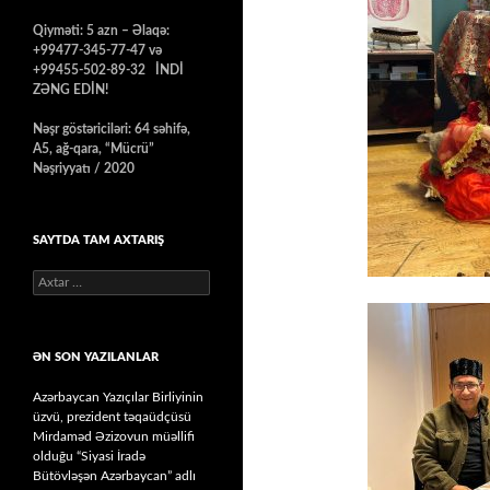
Qiyməti: 5 azn – Əlaqə:
+99477-345-77-47 və
+99455-502-89-32 İNDİ
ZƏNG EDİN!
Nəşr göstəriciləri: 64 səhifə,
A5, ağ-qara, “Mücrü”
Nəşriyyatı / 2020
SAYTDA TAM AXTARIŞ
Axtarış:
ƏN SON YAZILANLAR
Azərbaycan Yazıçılar Birliyinin
üzvü, prezident təqaüdçüsü
Mirdaməd Əzizovun müəllifi
olduğu “Siyasi İradə
Bütövləşən Azərbaycan” adlı