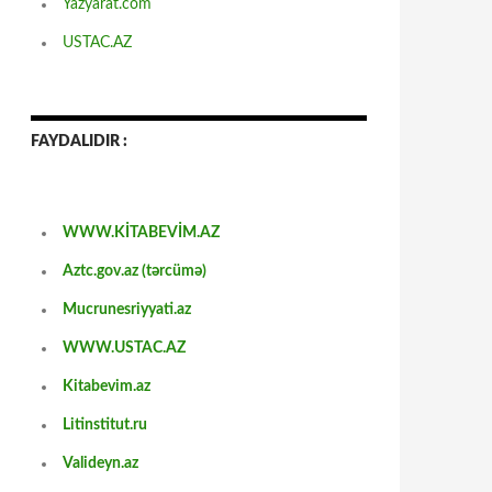
Yazyarat.com
USTAC.AZ
FAYDALIDIR :
WWW.KİTABEVİM.AZ
Aztc.gov.az (tərcümə)
Mucrunesriyyati.az
WWW.USTAC.AZ
Kitabevim.az
Litinstitut.ru
Valideyn.az