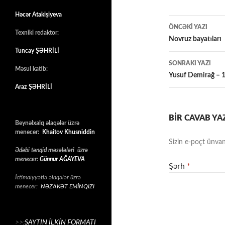
Həcər Atakişiyeva
Yazılar
ÖNCƏKI YAZI
Texniki redaktor:
üzrə
Novruz bayatıları
Tuncay ŞƏHRİLİ
naviqasiy
SONRAKI YAZI
Məsul katib:
Yusuf Demirağ – 10
Araz ŞƏHRİLİ
BIR CAVAB YA
Beynəlxalq əlaqələr üzrə
menecer:
Khaitov Khusniddin
Sizin e-poçt ünvan
Ədəbi tənqid məsələləri üzrə
menecer:
Günnur AĞAYEVA
Şərh
*
İctimaiyyətlə əlaqələr üzrə
menecer:
NƏZAKƏT EMİNQIZI
>>:
SAYTIN İLKİN FORMATI