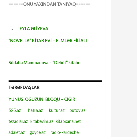
======ONU YAXINDAN TANIYAQ======
LEYLA ƏLİYEVA
“NOVELLA” KİTAB EVİ – ELMLƏR FİLİALI
Südabə Məmmədova – “Debüt” kitabı
TƏRƏFDAŞLAR
YUNUS OĞUZUN BLOQU – CIĞIR
525.az
hafta.az
kultur.az
butov.az
tezadlar.az
kitabevim.az
kitabxana.net
adalet.az
goyce.az
radio-kardeche