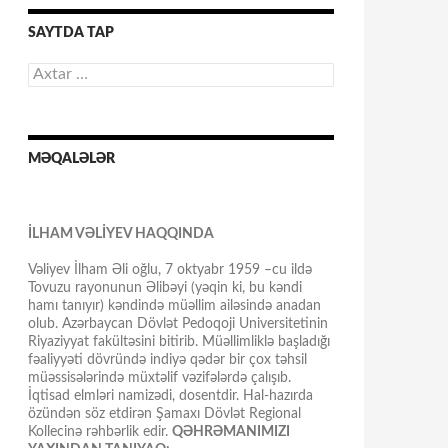
SAYTDA TAP
Axtarış:
MƏQALƏLƏR
İLHAM VƏLİYEV HAQQINDA
Vəliyev İlham Əli oğlu, 7 oktyabr 1959 –cu ildə
Tovuzu rayonunun Əlibəyi (yəqin ki, bu kəndi
hamı tanıyır) kəndində müəllim ailəsində anadan
olub. Azərbaycan Dövlət Pedoqoji Universitetinin
Riyaziyyat fakültəsini bitirib. Müəllimliklə başladığı
fəaliyyəti dövründə indiyə qədər bir çox təhsil
müəssisələrində müxtəlif vəzifələrdə çalışıb.
İqtisad elmləri namizədi, dosentdir. Hal-hazırda
özündən söz etdirən Şamaxı Dövlət Regional
Kollecinə rəhbərlik edir.
QƏHRƏMANIMIZI