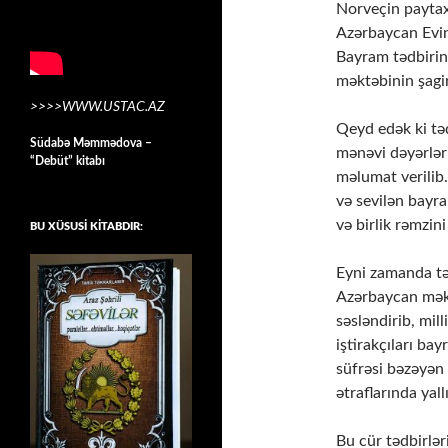
Norveçin paytax
Azərbaycan Evin
Bayram tədbirin
məktəbinin şagird
>>>>WWW.USTAC.AZ
Qeyd edək ki təd
Südabə Məmmədova –
mənəvi dəyərlər
“Debüt” kitabı
məlumat verilib.
və sevilən bayra
və birlik rəmzini
BU XÜSUSİ KİTABDIR:
Eyni zamanda tə
Azərbaycan məkt
səsləndirib, mil
iştirakçıları ba
süfrəsi bəzəyən 
ətraflarında yall
Bu cür tədbirlə