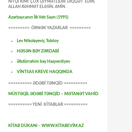
NİTQİ KİMİ ÇOX QİYMƏTLİDİR. DİQQƏT EDİN.
ALLAH RƏHMƏT ELƏSİN. AMİN.
Azərbaycanın İlk Veb Saytı (1995)
========= ÖRNƏK YAZARLAR =========
Lev Nikolayeviç Tolstoy
HƏSƏN BƏY ZƏRDABİ
Əbdürrəhim bəy Haqverdiyev
VİNTSAS KREVE HAQQINDA
========== ƏDƏBİ TƏNQİD ==========
MÜSTƏQİL ƏDƏBİ TƏNQİD – MƏTANƏT VAHİD
========== YENİ KİTABLAR ==========
KİTAB DÜKANI – WWW.KİTABEVİM.AZ