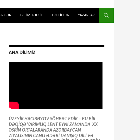
İHƏLƏR
TƏLIM-TƏHSIL
TƏLTİFLƏR
YAZARLAR
ANA DİLİMİZ
ÜZEYİR HACIBƏYOV SÖHBƏT EDİR – BU BİR
DƏQİQƏ YARIMLIQ LENT EYNİ ZAMANDA XX
ƏSRİN ORTALARANDA AZƏRBAYCAN
ZİYALISININ CANLI ƏDƏBİ DANIŞIQ DİLİ VƏ