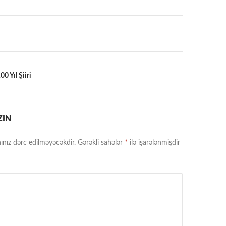
a
0 Yıl Şiiri
ZIN
ınız dərc edilməyəcəkdir.
Gərəkli sahələr
*
ilə işarələnmişdir