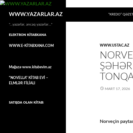
MÜHTƏVIYYATA
Axtar
WWW.YAZARLAR.AZ
“KREDO” QƏZET
"…yazarlar, ancaq yazarlar…"
ELEKTRON KİTABXANA
WWW.USTAC.AZ
WWW.E-KİTABXANA.COM
NORVE
ŞƏHƏR
Mağaza-www.kitabevim.az
TONQA
“NOVELLA” KİTAB EVİ –
ELMLƏR FİLİALI
MART 17, 2026
SATIŞDA OLAN KİTAB:
Norveçin paytax