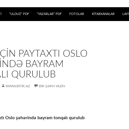
 KEÇ
İ
“ULDUZ” PDF
“YAZARLAR” PDF
FOTOLAR
KİTABXANALAR
LAY
ÇIN PAYTAXTI OSLO
INDƏ BAYRAM
LI QURULUB
WWW.BITIK.AZ
BIR ŞƏRH YAZIN
tı Oslo şəhərində bayram tonqalı qurulub