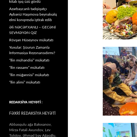
kitab işıq üzü gördü
Azərbaycanlı tədqiqatçı
Aybəniz Haşımova beynəlxalq
elmi konqresdə iştirak edib
Əli NƏCƏFXANLI – GECƏNİ
SEVMƏYƏN QIZ
Rövşən Hüseynov mükafatı
Yuxular: Şüurun Zamanla
İnformasiya Rezonansıdırmı?
“İlin mühəndisi” mükafatı
“İlin rəssamı” mükafatı
“İlin müğənnisi” mükafatı
“İlin alimi” mükafatı
REDAKSİYA HEYƏTİ :
FƏXRİ REDAKSİYA HEYƏTİ
Abbasqulu ağa Bakıxanov,
Mirzə Fətəli Axundov, Lev
Tolstoy, Əhməd bəy Ağaoğlu,