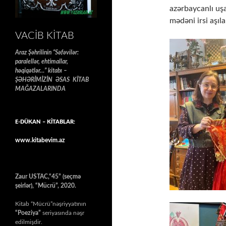
azərbaycanlı uşaq
mədəni irsi aşı
VACIB KITAB
Araz Şəhrilinin “Səfəvilər:
paralellər, ehtimallar,
həqiqətlər…” kitabı –
ŞƏHƏRİMİZİN ƏSAS KİTAB
MAĞAZALARINDA
E-DÜKAN – KİTABLAR:
www.kitabevim.az
Zaur USTAC,“45” (seçmə
şeirlər), “Mücrü”, 2020.
Kitab “Mücrü”nəşriyyatının
“Poeziya”
seriyasında nəşr
edilmişdir.