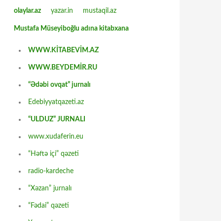
olaylar.az
yazar.in
mustaqil.az
Mustafa Müseyiboğlu adına kitabxana
WWW.KİTABEVİM.AZ
WWW.BEYDEMİR.RU
“Ədəbi ovqat” jurnalı
Edebiyyatqazeti.az
“ULDUZ” JURNALI
www.xudaferin.eu
“Həftə içi” qəzeti
radio-kardeche
“Xəzan” jurnalı
“Fədai” qəzeti