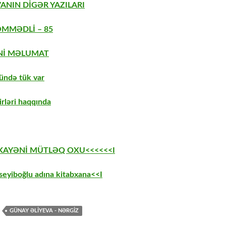
ANIN DİGƏR YAZILARI
MMƏDLİ – 85
Nİ MƏLUMAT
ündə tük var
irləri haqqında
EKAYƏNİ MÜTLƏQ OXU<<<<<<I
eyiboğlu adına kitabxana<<I
GÜNAY ƏLIYEVA - NƏRGIZ