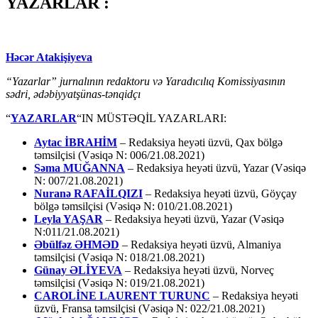
YAZARLAR :
Həcər Atakişiyeva
“Yazarlar” jurnalının redaktoru və Yaradıcılıq Komissiyasının
sədri, ədəbiyyatşünas-tənqidçı
“
YAZARLAR
“IN MÜSTƏQİL YAZARLARI:
Aytac İBRAHİM
– Redaksiya heyəti üzvü, Qax bölgə
təmsilçisi (Vəsiqə N: 006/21.08.2021)
Səma MUĞANNA
– Redaksiya heyəti üzvü, Yazar (Vəsiqə
N: 007/21.08.2021)
Nuranə RAFAİLQIZI
– Redaksiya heyəti üzvü, Göyçay
bölgə təmsilçisi (Vəsiqə N: 010/21.08.2021)
Leyla YAŞAR
– Redaksiya heyəti üzvü, Yazar (Vəsiqə
N:011/21.08.2021)
Əbülfəz ƏHMƏD
– Redaksiya heyəti üzvü, Almaniya
təmsilçisi (Vəsiqə N: 018/21.08.2021)
Günay ƏLİYEVA
– Redaksiya heyəti üzvü, Norveç
təmsilçisi (Vəsiqə N: 019/21.08.2021)
CAROLİNE LAURENT TURUNC
– Redaksiya heyəti
üzvü, Fransa təmsilçisi (Vəsiqə N: 022/21.08.2021)