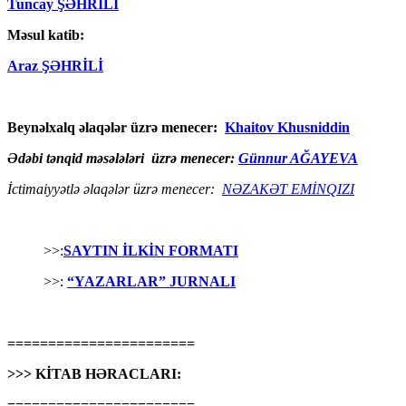
Tuncay ŞƏHRİLİ
Məsul katib:
Araz ŞƏHRİLİ
Beynəlxalq əlaqələr üzrə menecer:
Khaitov Khusniddin
Ədəbi tənqid məsələləri üzrə menecer:
Günnur AĞAYEVA
İctimaiyyətlə əlaqələr üzrə menecer:
NƏZAKƏT EMİNQIZI
>>:
SAYTIN İLKİN FORMATI
>>:
“YAZARLAR” JURNALI
=======================
>>> KİTAB HƏRACLARI:
=======================