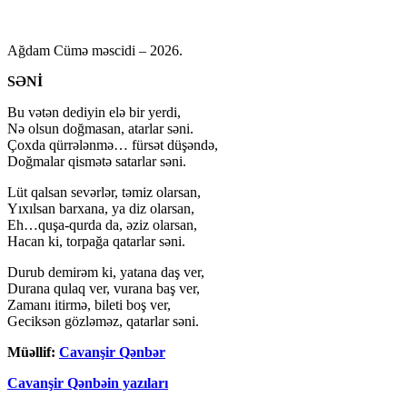
Ağdam Cümə məscidi – 2026.
SƏNİ
Bu vətən dediyin elə bir yerdi,
Nə olsun doğmasan, atarlar səni.
Çoxda qürrələnmə… fürsət düşəndə,
Doğmalar qismətə satarlar səni.
Lüt qalsan sevərlər, təmiz olarsan,
Yıxılsan barxana, ya diz olarsan,
Eh…quşa-qurda da, əziz olarsan,
Hacan ki, torpağa qatarlar səni.
Durub demirəm ki, yatana daş ver,
Durana qulaq ver, vurana baş ver,
Zamanı itirmə, bileti boş ver,
Geciksən gözləməz, qatarlar səni.
Müəllif:
Cavanşir Qənbər
Cavanşir Qənbəin yazıları