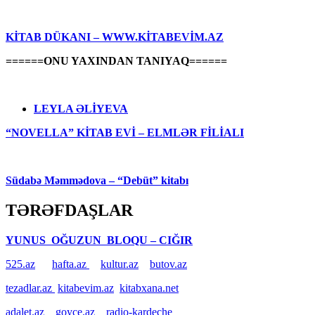
KİTAB DÜKANI – WWW.KİTABEVİM.AZ
======ONU YAXINDAN TANIYAQ======
LEYLA ƏLİYEVA
“NOVELLA” KİTAB EVİ – ELMLƏR FİLİALI
Südabə Məmmədova – “Debüt” kitabı
TƏRƏFDAŞLAR
YUNUS OĞUZUN BLOQU – CIĞIR
525.az
hafta.az
kultur.az
butov.az
tezadlar.az
kitabevim.az
kitabxana.net
adalet.az
goyce.az
radio-kardeche