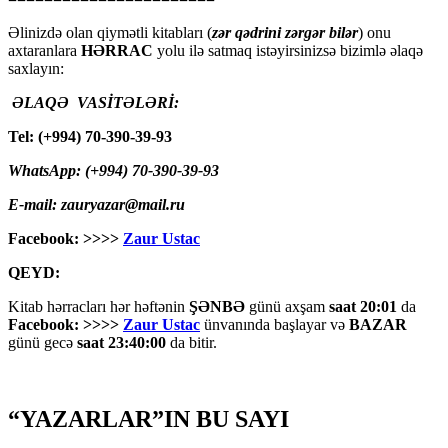
Əlinizdə olan qiymətli kitabları (
zər qədrini zərgər bilər
) onu
axtaranlara
HƏRRAC
yolu ilə satmaq istəyirsinizsə bizimlə əlaqə
saxlayın:
ƏLAQƏ VASİTƏLƏRİ:
Tel: (+994) 70-390-39-93
WhatsApp: (+994) 70-390-39-93
E-mail: zauryazar@mail.ru
Facebook: >>>>
Zaur Ustac
QEYD:
Kitab hərracları hər həftənin
ŞƏNBƏ
günü axşam
saat 20:01
da
Facebook: >>>>
Zaur Ustac
ünvanında başlayar və
BAZAR
günü gecə
saat 23:40:00
da bitir.
“YAZARLAR”IN BU SAYI