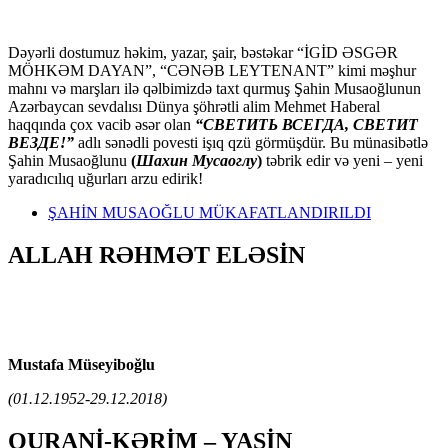
Dəyərli dostumuz həkim, yazar, şair, bəstəkar “İGİD ƏSGƏR
MÖHKƏM DAYAN”, “CƏNƏB LEYTENANT” kimi məşhur
mahnı və marşları ilə qəlbimizdə taxt qurmuş Şahin Musaoğlunun
Azərbaycan sevdalısı Dünya şöhrətli alim Mehmet Haberal
haqqında çox vacib əsər olan
“СВЕТИТЬ ВСЕГДА, СВЕТИТ
ВЕЗДЕ!”
adlı sənədli povesti işıq qzü görmüşdür. Bu münasibətlə
Şahin Musaoğlunu
(
Шахин Мусаоглу
)
təbrik edir və yeni – yeni
yaradıcılıq uğurları arzu edirik!
ŞAHİN MUSAOĞLU MÜKAFATLANDIRILDI
ALLAH RƏHMƏT ELƏSİN
Mustafa Müseyiboğlu
(01.12.1952-29.12.2018)
QURANİ-KƏRİM – YASİN