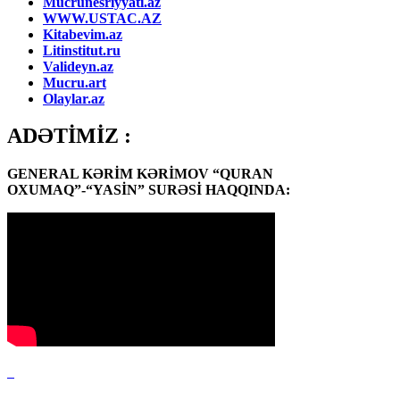
Mucrunesriyyati.az
WWW.USTAC.AZ
Kitabevim.az
Litinstitut.ru
Valideyn.az
Mucru.art
Olaylar.az
ADƏTİMİZ :
GENERAL KƏRİM KƏRİMOV “QURAN
OXUMAQ”-“YASİN” SURƏSİ HAQQINDA: