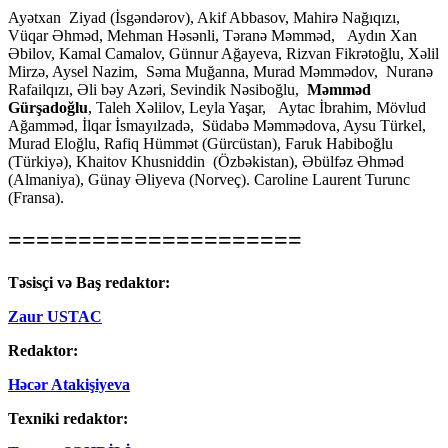
Ayətxan Ziyad (İsgəndərov), Akif Abbasov, Mahirə Nağıqızı,
Vüqar Əhməd, Mehman Həsənli, Təranə Məmməd, Aydın Xan
Əbilov, Kamal Camalov, Günnur Ağayeva, Rizvan Fikrətoğlu, Xəlil
Mirzə, Aysel Nazim, Səma Muğanna, Murad Məmmədov, Nuranə
Rafailqızı, Əli bəy Azəri, Sevindik Nəsiboğlu,
Məmməd
Gürşadoğlu
, Taleh Xəlilov, Leyla Yaşar, Aytac İbrahim, Mövlud
Ağamməd, İlqar İsmayılzadə, Südabə Məmmədova, Aysu Türkel,
Murad Eloğlu, Rafiq Hümmət (Gürcüstan), Faruk Habiboğlu
(Türkiyə), Khaitov Khusniddin (Özbəkistan), Əbülfəz Əhməd
(Almaniya), Günay Əliyeva (Norveç). Caroline Laurent Turunc
(Fransa).
=====================
Təsisçi və Baş redaktor:
Zaur USTAC
Redaktor:
Həcər Atakişiyeva
Texniki redaktor: