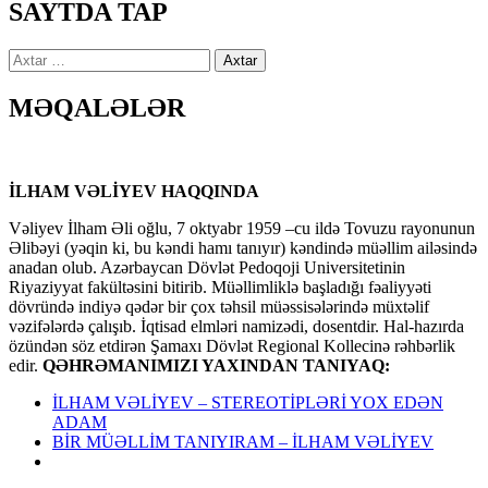
SAYTDA TAP
Axtarış:
MƏQALƏLƏR
İLHAM VƏLİYEV HAQQINDA
Vəliyev İlham Əli oğlu, 7 oktyabr 1959 –cu ildə Tovuzu rayonunun
Əlibəyi (yəqin ki, bu kəndi hamı tanıyır) kəndində müəllim ailəsində
anadan olub. Azərbaycan Dövlət Pedoqoji Universitetinin
Riyaziyyat fakültəsini bitirib. Müəllimliklə başladığı fəaliyyəti
dövründə indiyə qədər bir çox təhsil müəssisələrində müxtəlif
vəzifələrdə çalışıb. İqtisad elmləri namizədi, dosentdir. Hal-hazırda
özündən söz etdirən Şamaxı Dövlət Regional Kollecinə rəhbərlik
edir.
QƏHRƏMANIMIZI YAXINDAN TANIYAQ:
İLHAM VƏLİYEV – STEREOTİPLƏRİ YOX EDƏN
ADAM
BİR MÜƏLLİM TANIYIRAM – İLHAM VƏLİYEV