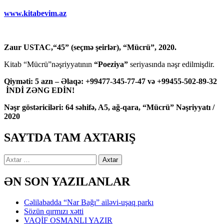
www.kitabevim.az
Zaur USTAC,“45” (seçmə şeirlər), “Mücrü”, 2020.
Kitab “Mücrü”nəşriyyatının
“Poeziya”
seriyasında nəşr edilmişdir.
Qiyməti: 5 azn – Əlaqə: +99477-345-77-47 və +99455-502-89-32
İNDİ ZƏNG EDİN!
Nəşr göstəriciləri: 64 səhifə, A5, ağ-qara, “Mücrü” Nəşriyyatı /
2020
SAYTDA TAM AXTARIŞ
Axtarış:
ƏN SON YAZILANLAR
Cəlilabadda “Nar Bağı” ailəvi-uşaq parkı
Sözün qırmızı xətti
VAQİF OSMANLI YAZIR