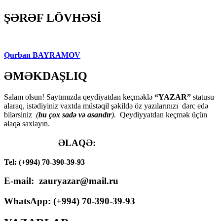
ŞƏRƏF LÖVHƏSİ
Qurban BAYRAMOV
ƏMƏKDAŞLIQ
Salam olsun! Saytımızda qeydiyatdan keçməklə
“YAZAR”
statusu
alaraq, istədiyiniz vaxtda müstəqil şəkildə öz yazılarınızı dərc edə
bilərsiniz
(
bu çox sadə və asandır
).
Qeydiyyatdan keçmək üçün
əlaqə saxlayın.
ƏLAQƏ:
Tel: (+994) 70-390-39-93
E-mail: zauryazar@mail.ru
WhatsApp: (
+994
) 70-390-39-93