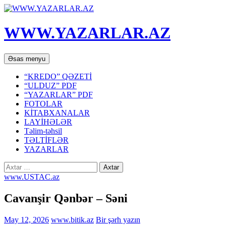
WWW.YAZARLAR.AZ
Axtar
Mühtəviyyata
Əsas menyu
keç
“KREDO” QƏZETİ
“ULDUZ” PDF
“YAZARLAR” PDF
FOTOLAR
KİTABXANALAR
LAYİHƏLƏR
Təlim-təhsil
TƏLTİFLƏR
YAZARLAR
Axtarış:
www.USTAC.az
Cavanşir Qənbər – Səni
May 12, 2026
www.bitik.az
Bir şərh yazın