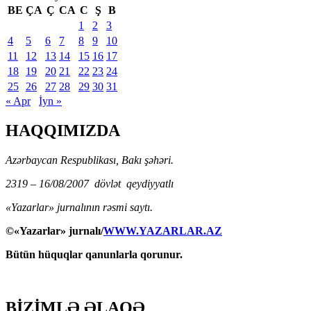
BE
ÇA
Ç
CA
C
Ş
B
1
2
3
4
5
6
7
8
9
10
11
12
13
14
15
16
17
18
19
20
21
22
23
24
25
26
27
28
29
30
31
« Apr
İyn »
HAQQIMIZDA
Azərbaycan Respublikası, Bakı şəhəri.
2319 – 16/08/2007 dövlət qeydiyyatlı
«Yazarlar» jurnalının rəsmi saytı.
©«Yazarlar» jurnalı/
WWW.YAZARLAR.AZ
Bütün hüquqlar qanunlarla qorunur.
BİZİMLƏ ƏLAQƏ