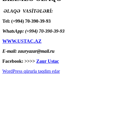
ƏLAQƏ VASİTƏLƏRİ:
Tel: (+994) 70-390-39-93
WhatsApp: (+994) 70-390-39-93
WWW.USTAC.AZ
E-mail: zauryazar@mail.ru
Facebook: >>>>
Zaur Ustac
WordPress qürurla təqdim edər