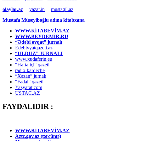
olaylar.az
yazar.in
mustaqil.az
Mustafa Müseyiboğlu adına kitabxana
WWW.KİTABEVİM.AZ
WWW.BEYDEMİR.RU
“Ədəbi ovqat” jurnalı
Edebiyyatqazeti.az
“ULDUZ” JURNALI
www.xudaferin.eu
“Həftə içi” qəzeti
radio-kardeche
“Xəzan” jurnalı
“Fədai” qəzeti
Yazyarat.com
USTAC.AZ
FAYDALIDIR :
WWW.KİTABEVİM.AZ
Aztc.gov.az (tərcümə)