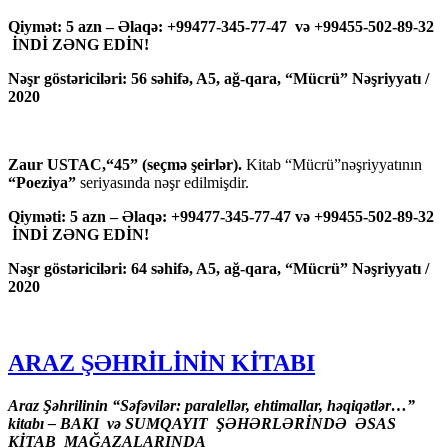
Qiymət: 5 azn – Əlaqə: +99477-345-77-47 və +99455-502-89-32
İNDİ ZƏNG EDİN!
Nəşr göstəriciləri: 56 səhifə, A5, ağ-qara, “Mücrü” Nəşriyyatı /
2020
Zaur USTAC,“45” (seçmə şeirlər).
Kitab “Mücrü”nəşriyyatının
“Poeziya”
seriyasında nəşr edilmişdir.
Qiyməti: 5 azn – Əlaqə: +99477-345-77-47 və +99455-502-89-32
İNDİ ZƏNG EDİN!
Nəşr göstəriciləri: 64 səhifə, A5, ağ-qara, “Mücrü” Nəşriyyatı /
2020
ARAZ ŞƏHRİLİNİN KİTABI
Araz Şəhrilinin “Səfəvilər: paralellər, ehtimallar, həqiqətlər…”
kitabı – BAKI və SUMQAYIT ŞƏHƏRLƏRİNDƏ ƏSAS
KİTAB MAĞAZALARINDA