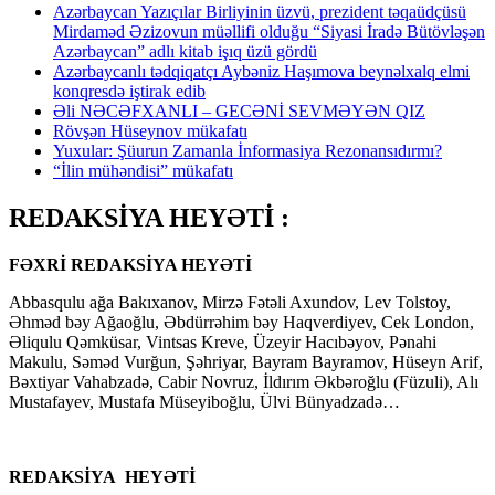
Azərbaycan Yazıçılar Birliyinin üzvü, prezident təqaüdçüsü
Mirdaməd Əzizovun müəllifi olduğu “Siyasi İradə Bütövləşən
Azərbaycan” adlı kitab işıq üzü gördü
Azərbaycanlı tədqiqatçı Aybəniz Haşımova beynəlxalq elmi
konqresdə iştirak edib
Əli NƏCƏFXANLI – GECƏNİ SEVMƏYƏN QIZ
Rövşən Hüseynov mükafatı
Yuxular: Şüurun Zamanla İnformasiya Rezonansıdırmı?
“İlin mühəndisi” mükafatı
REDAKSİYA HEYƏTİ :
FƏXRİ REDAKSİYA HEYƏTİ
Abbasqulu ağa Bakıxanov, Mirzə Fətəli Axundov, Lev Tolstoy,
Əhməd bəy Ağaoğlu, Əbdürrəhim bəy Haqverdiyev, Cek London,
Əliqulu Qəmküsar, Vintsas Kreve, Üzeyir Hacıbəyov, Pənahi
Makulu, Səməd Vurğun, Şəhriyar, Bayram Bayramov, Hüseyn Arif,
Bəxtiyar Vahabzadə, Cabir Novruz, İldırım Əkbəroğlu (Füzuli), Alı
Mustafayev, Mustafa Müseyiboğlu, Ülvi Bünyadzadə…
REDAKSİYA HEYƏTİ