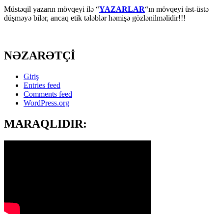
Müstəqil yazarın mövqeyi ilə “
YAZARLAR
“ın mövqeyi üst-üstə
düşməyə bilər, ancaq etik tələblər həmişə gözlənilməlidir!!!
NƏZARƏTÇİ
Giriş
Entries feed
Comments feed
WordPress.org
MARAQLIDIR: