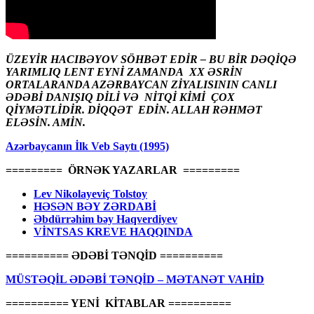
ÜZEYİR HACIBƏYOV SÖHBƏT EDİR – BU BİR DƏQİQƏ
YARIMLIQ LENT EYNİ ZAMANDA XX ƏSRİN
ORTALARANDA AZƏRBAYCAN ZİYALISININ CANLI
ƏDƏBİ DANIŞIQ DİLİ VƏ NİTQİ KİMİ ÇOX
QİYMƏTLİDİR. DİQQƏT EDİN. ALLAH RƏHMƏT
ELƏSİN. AMİN.
Azərbaycanın İlk Veb Saytı (1995)
========= ÖRNƏK YAZARLAR =========
Lev Nikolayeviç Tolstoy
HƏSƏN BƏY ZƏRDABİ
Əbdürrəhim bəy Haqverdiyev
VİNTSAS KREVE HAQQINDA
========== ƏDƏBİ TƏNQİD ==========
MÜSTƏQİL ƏDƏBİ TƏNQİD – MƏTANƏT VAHİD
========== YENİ KİTABLAR ==========