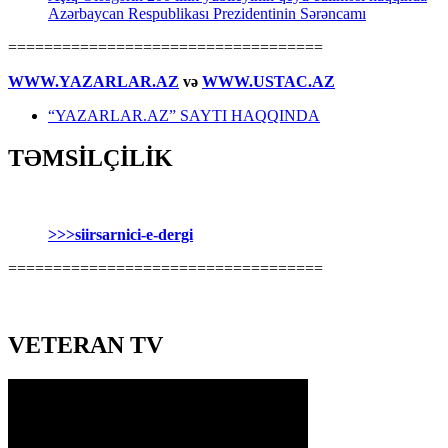
Azərbaycan Respublikası Prezidentinin Sərəncamı
===================================
WWW.YAZARLAR.AZ
və
WWW.USTAC.AZ
“YAZARLAR.AZ” SAYTI HAQQINDA
TƏMSİLÇİLİK
>>>siirsarnici-e-dergi
===================================
VETERAN TV