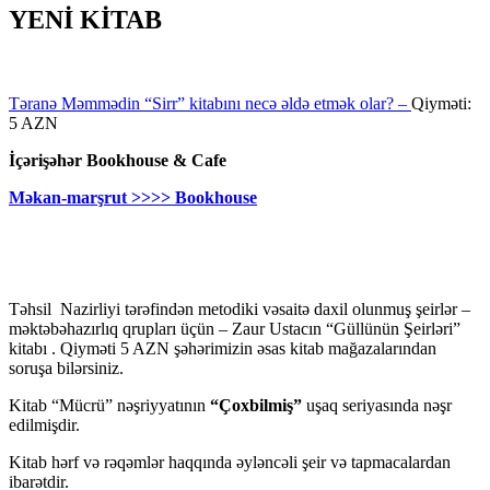
YENİ KİTAB
Təranə Məmmədin “Sirr” kitabını necə əldə etmək olar? –
Qiyməti:
5 AZN
İçərişəhər Bookhouse & Cafe
Məkan-marşrut >>>> Bookhouse
Təhsil Nazirliyi tərəfindən metodiki vəsaitə daxil olunmuş şeirlər –
məktəbəhazırlıq qrupları üçün – Zaur Ustacın “Güllünün Şeirləri”
kitabı . Qiyməti 5 AZN şəhərimizin əsas kitab mağazalarından
soruşa bilərsiniz.
Kitab “Mücrü” nəşriyyatının
“Çoxbilmiş”
uşaq seriyasında nəşr
edilmişdir.
Kitab hərf və rəqəmlər haqqında əyləncəli şeir və tapmacalardan
ibarətdir.