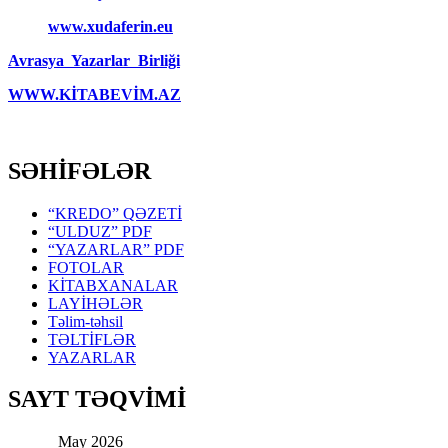
www.xudaferin.eu
Avrasya Yazarlar Birliği
WWW.KİTABEVİM.AZ
SƏHİFƏLƏR
“KREDO” QƏZETİ
“ULDUZ” PDF
“YAZARLAR” PDF
FOTOLAR
KİTABXANALAR
LAYİHƏLƏR
Təlim-təhsil
TƏLTİFLƏR
YAZARLAR
SAYT TƏQVİMİ
May 2026