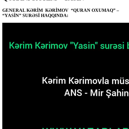
GENERAL KƏRİM KƏRİMOV “QURAN OXUMAQ” –
“YASİN” SURƏSİ HAQQINDA: