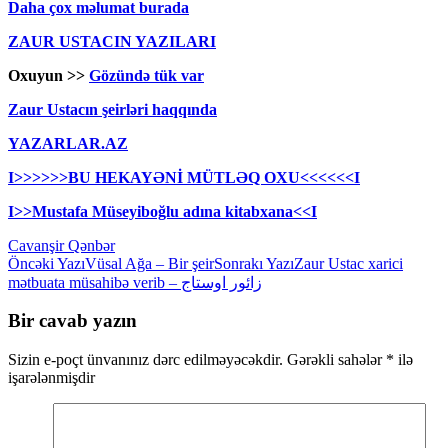
Daha çox məlumat burada
ZAUR USTACIN YAZILARI
Oxuyun >>
Gözündə tük var
Zaur Ustacın şeirləri haqqında
YAZARLAR.AZ
I>>>>>>BU HEKAYƏNİ MÜTLƏQ OXU<<<<<<I
I>>Mustafa Müseyiboğlu adına kitabxana<<I
Cavanşir Qənbər
Yazılar
Öncəki Yazı
Vüsal Ağa – Bir şeir
Sonrakı Yazı
Zaur Ustac xarici
mətbuata müsahibə verib – زائور اوستاج
üzrə
naviqasiya
Bir cavab yazın
Sizin e-poçt ünvanınız dərc edilməyəcəkdir.
Gərəkli sahələr
*
ilə
işarələnmişdir