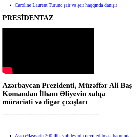
Caroline Laurent Turunc şair və şeir haqqında danışır
PRESİDENTAZ
Azərbaycan Prezidenti, Müzəffər Ali Baş
Komandan İlham Əliyevin xalqa
müraciəti və digər çıxışları
===================================
Aşıq Ələsgərin 200 illik yubileyinin qeyd edilməsi haqqında