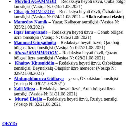
Mövlud AĞAMMƏD
– Redaksiya heyəti üzvü, Quba bölgə
təmsilçisi (Vəsiqə N: 023/21.08.2021)
Cihangir NOMOZOV
– Redaksiya heyəti üzvü, Özbəkistan
təmsilçisi (Vəsiqə N: 024/21.08.2021 –
Allah rəhmət eləsin
)
Mamedov Namik
–
Yazar, Kəlbəcər təmsilçisi (Vəsiqə N:
025/21.08.2021)
İlqar İsmayılzadə
–
Redaksiya heyəti üzvü – Cənub bölgəsi
üzrə təmsilçisi (Vəsiqə N: 026/21.08.2021)
Məmməd Gürşadoğlu
–
Redaksiya heyəti üzvü, Qarabağ
bölgəsi üzrə təmsilçisi (Vəsiqə N: 027/21.08.2021)
Murad MƏMMƏDOV
–
Redaksiya heyəti üzvü, Qazax
bölgəsi üzrə təmsilçisi (Vəsiqə N: 028/21.08.2021)
Khaitov Khusniddin
– Redaksiya heyəti üzvü, Özbəkistan
təmsilçisi, Beynəlxalq Əlaqələr üzrə menecer (Vəsiqə N:
029/21.08.2021)
Abduqahhorova Gülhayo
– yazar, Özbəkistan təmsilçisi
(Vəsiqə N: 030/21.08.2021)
Xəlil Mirzə
– Redaksiya heyəti üzvü, Aran bölgəsi üzrə
təmsilçi (Vəsiqə N: 31/21.08.2021)
Murad Eloğlu
– Redaksiya heyəti üzvü, Rusiya təmsilçi
(Vəsiqə N: 32/21.08.2021
QEYD: