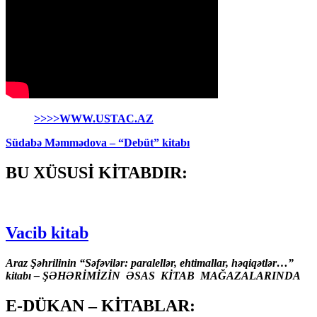
>>>>WWW.USTAC.AZ
Südabə Məmmədova – “Debüt” kitabı
BU XÜSUSİ KİTABDIR:
Vacib kitab
Araz Şəhrilinin “Səfəvilər: paralellər, ehtimallar, həqiqətlər…”
kitabı – ŞƏHƏRİMİZİN ƏSAS KİTAB MAĞAZALARINDA
E-DÜKAN – KİTABLAR: