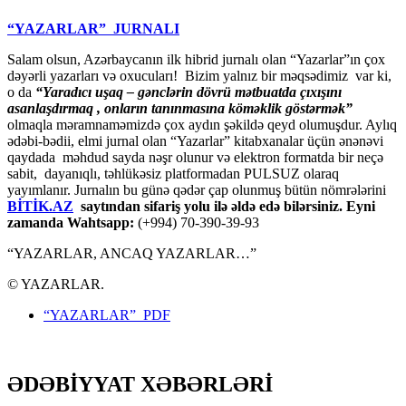
“YAZARLAR” JURNALI
Salam olsun, Azərbaycanın ilk hibrid jurnalı olan “Yazarlar”ın çox
dəyərli yazarları və oxucuları! Bizim yalnız bir məqsədimiz var ki,
o da
“
Yaradıcı uşaq – gәnclәrin dövrü mәtbuatda çıxışını
asanlaşdırmaq , onların tanınmasına kömәklik göstәrmәk”
olmaqla məramnaməmizdə çox aydın şəkildə qeyd olumuşdur. Aylıq
ədəbi-bədii, elmi jurnal olan “Yazarlar” kitabxanalar üçün ənənəvi
qaydada məhdud sayda nəşr olunur və elektron formatda bir neçə
sabit, dayanıqlı, təhlükəsiz platformadan PULSUZ olaraq
yayımlanır. Jurnalın bu günə qədər çap olunmuş bütün nömrələrini
BİTİK.AZ
saytından sifariş yolu ilə əldə edə bilərsiniz. Eyni
zamanda Wahtsapp:
(+994) 70-390-39-93
“YAZARLAR, ANCAQ YAZARLAR…”
© YAZARLAR.
“YAZARLAR” PDF
ƏDƏBİYYAT XƏBƏRLƏRİ