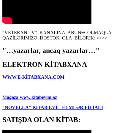
“VETERAN TV” KANALINA ABUNƏ OLMAQLA
QAZİLƏRIMİZƏ DƏSTƏK OLA BİLƏRİK: >>>>
"…yazarlar, ancaq yazarlar…"
ELEKTRON KİTABXANA
WWW.E-KİTABXANA.COM
Mağaza-www.kitabevim.az
“NOVELLA” KİTAB EVİ – ELMLƏR FİLİALI
SATIŞDA OLAN KİTAB: