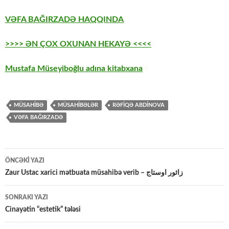
VƏFA BAĞIRZADƏ HAQQINDA
>>>> ƏN ÇOX OXUNAN HEKAYƏ <<<<
Mustafa Müseyiboğlu adına kitabxana
MÜSAHİBƏ
MÜSAHIBƏLƏR
RƏFIQƏ ABDINOVA
VƏFA BAĞIRZADƏ
Yazılar
ÖNCƏKI YAZI
üzrə
Zaur Ustac xarici mətbuata müsahibə verib – زائور اوستاج
naviqasiya
SONRAKI YAZI
Cinayətin “estetik” tələsi