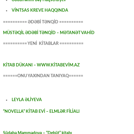
VİNTSAS KREVE HAQQINDA
========== ƏDƏBİ TƏNQİD ==========
MÜSTƏQİL ƏDƏBİ TƏNQİD – MƏTANƏT VAHİD
========== YENİ KİTABLAR ==========
KİTAB DÜKANI – WWW.KİTABEVİM.AZ
======ONU YAXINDAN TANIYAQ======
LEYLA ƏLİYEVA
“NOVELLA” KİTAB EVİ – ELMLƏR FİLİALI
Südabə Məmmədova – “Debüt” kitabı