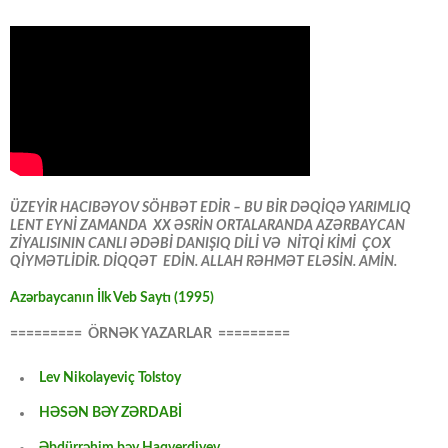
ÜZEYİR HACIBƏYOV SÖHBƏT EDİR – BU BİR DƏQİQƏ YARIMLIQ
LENT EYNİ ZAMANDA XX ƏSRİN ORTALARANDA AZƏRBAYCAN
ZİYALISININ CANLI ƏDƏBİ DANIŞIQ DİLİ VƏ NİTQİ KİMİ ÇOX
QİYMƏTLİDİR. DİQQƏT EDİN. ALLAH RƏHMƏT ELƏSİN. AMİN.
Azərbaycanın İlk Veb Saytı (1995)
========= ÖRNƏK YAZARLAR =========
Lev Nikolayeviç Tolstoy
HƏSƏN BƏY ZƏRDABİ
Əbdürrəhim bəy Haqverdiyev