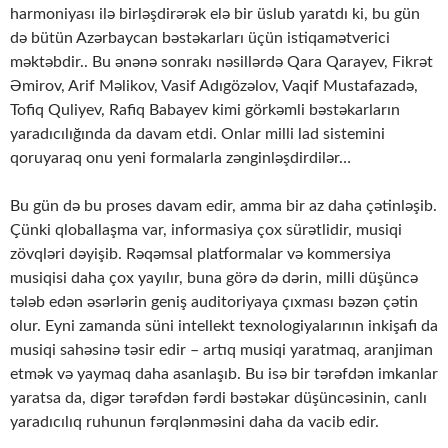
harmoniyası ilə birləşdirərək elə bir üslub yaratdı ki, bu gün
də bütün Azərbaycan bəstəkarları üçün istiqamətverici
məktəbdir.. Bu ənənə sonrakı nəsillərdə Qara Qarayev, Fikrət
Əmirov, Arif Məlikov, Vasif Adıgözəlov, Vaqif Mustafazadə,
Tofiq Quliyev, Rafiq Babayev kimi görkəmli bəstəkarların
yaradıcılığında da davam etdi. Onlar milli lad sistemini
qoruyaraq onu yeni formalarla zənginləşdirdilər…
Bu gün də bu proses davam edir, amma bir az daha çətinləşib.
Çünki qloballaşma var, informasiya çox sürətlidir, musiqi
zövqləri dəyişib. Rəqəmsal platformalar və kommersiya
musiqisi daha çox yayılır, buna görə də dərin, milli düşüncə
tələb edən əsərlərin geniş auditoriyaya çıxması bəzən çətin
olur. Eyni zamanda süni intellekt texnologiyalarının inkişafı da
musiqi sahəsinə təsir edir – artıq musiqi yaratmaq, aranjiman
etmək və yaymaq daha asanlaşıb. Bu isə bir tərəfdən imkanlar
yaratsa da, digər tərəfdən fərdi bəstəkar düşüncəsinin, canlı
yaradıcılıq ruhunun fərqlənməsini daha da vacib edir.