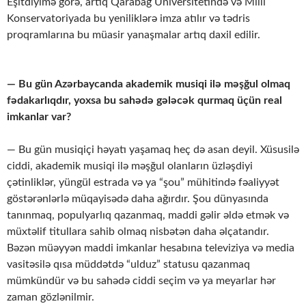
Eşitdiyimə görə, artıq Qarabağ Universitetində və Milli
Konservatoriyada bu yeniliklərə imza atılır və tədris
proqramlarına bu müasir yanaşmalar artıq daxil edilir.
— Bu gün Azərbaycanda akademik musiqi ilə məşğul olmaq
fədakarlıqdır, yoxsa bu sahədə gələcək qurmaq üçün real
imkanlar var?
— Bu gün musiqiçi həyatı yaşamaq heç də asan deyil. Xüsusilə
ciddi, akademik musiqi ilə məşğul olanların üzləşdiyi
çətinliklər, yüngül estrada və ya “şou” mühitində fəaliyyət
göstərənlərlə müqayisədə daha ağırdır. Şou dünyasında
tanınmaq, populyarlıq qazanmaq, maddi gəlir əldə etmək və
müxtəlif titullara sahib olmaq nisbətən daha əlçatandır.
Bəzən müəyyən maddi imkanlar hesabına televiziya və media
vasitəsilə qısa müddətdə “ulduz” statusu qazanmaq
mümkündür və bu sahədə ciddi seçim və ya meyarlar hər
zaman gözlənilmir.