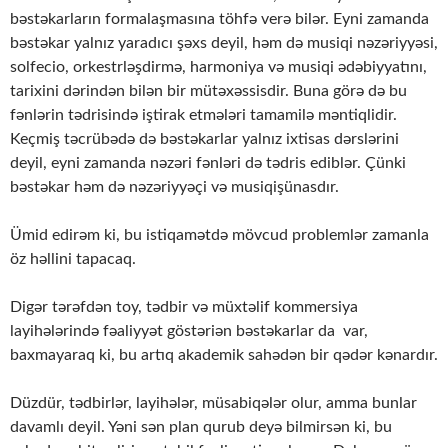
bəstəkarların formalaşmasına töhfə verə bilər. Eyni zamanda
bəstəkar yalnız yaradıcı şəxs deyil, həm də musiqi nəzəriyyəsi,
solfecio, orkestrləşdirmə, harmoniya və musiqi ədəbiyyatını,
tarixini dərindən bilən bir mütəxəssisdir. Buna görə də bu
fənlərin tədrisində iştirak etmələri tamamilə məntiqlidir.
Keçmiş təcrübədə də bəstəkarlar yalnız ixtisas dərslərini
deyil, eyni zamanda nəzəri fənləri də tədris ediblər. Çünki
bəstəkar həm də nəzəriyyəçi və musiqişünasdır.
Ümid edirəm ki, bu istiqamətdə mövcud problemlər zamanla
öz həllini tapacaq.
Digər tərəfdən toy, tədbir və müxtəlif kommersiya
layihələrində fəaliyyət göstəriən bəstəkarlar da var,
baxmayaraq ki, bu artıq akademik sahədən bir qədər kənardır.
Düzdür, tədbirlər, layihələr, müsabiqələr olur, amma bunlar
davamlı deyil. Yəni sən plan qurub deyə bilmirsən ki, bu