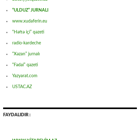
“ULDUZ” JURNALI
www.xudaferin.eu
“Həftə içi” qəzeti
radio-kardeche
“Xəzan” jurnalı
“Fədai” qəzeti
Yazyarat.com
USTAC.AZ
FAYDALIDIR :