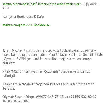
Təranə Məmmədin “Sirr” kitabını necə əldə etmək olar? –
Qiyməti: 5
AZN
İçərişəhər Bookhouse & Cafe
Məkan-marşrut >>>> Bookhouse
Təhsil Nazirliyi tərəfindən metodiki vəsaitə daxil olunmuş şeirlər –
məktəbəhazırlıq qrupları üçün – Zaur Ustacın “Güllünün Şeirləri” kitabı
. Qiyməti 5 AZN şəhərimizin əsas kitab mağazalarından soruşa
bilərsiniz.
Kitab “Mücrü” nəşriyyatının
“Çoxbilmiş”
uşaq seriyasında nəşr
edilmişdir.
Kitab hərf və rəqəmlər haqqında əyləncəli şeir və tapmacalardan
ibarətdir.
Qiymət: 5 azn – Əlaqə: +99477-345-77-47 və +99455-502-89-32
İNDİ ZƏNG EDİN!