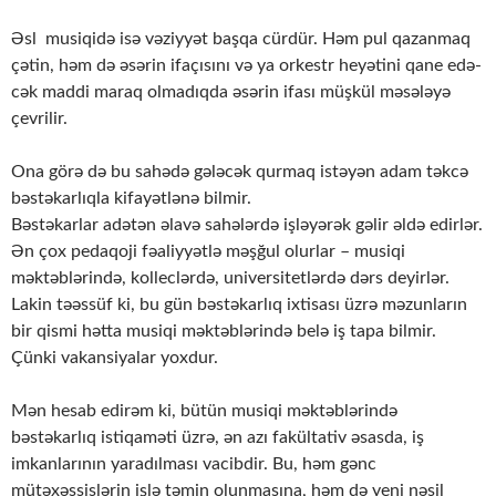
Əsl mu­si­qi­də isə və­ziy­yət baş­qa cür­dür. Həm pul qa­zanmaq
çətin, həm də əsə­rin ifa­çı­sı­nı və ya or­kestr he­yə­ti­ni qa­ne edə­
cək mad­di ma­raq ol­ma­dıq­da əsə­rin ifa­sı müş­kül mə­sə­lə­yə
çev­ri­lir.
Ona görə də bu sahədə gələcək qurmaq istəyən adam təkcə
bəstəkarlıqla kifayətlənə bilmir.
Bəstəkarlar adətən əlavə sahələrdə işləyərək gəlir əldə edirlər.
Ən çox pedaqoji fəaliyyətlə məşğul olurlar – musiqi
məktəblərində, kolleclərdə, universitetlərdə dərs deyirlər.
Lakin təəssüf ki, bu gün bəstəkarlıq ixtisası üzrə məzunların
bir qismi hətta musiqi məktəblərində belə iş tapa bilmir.
Çünki vakansiyalar yoxdur.
Mən hesab edirəm ki, bütün musiqi məktəblərində
bəstəkarlıq istiqaməti üzrə, ən azı fakültativ əsasda, iş
imkanlarının yaradılması vacibdir. Bu, həm gənc
mütəxəssislərin işlə təmin olunmasına, həm də yeni nəsil