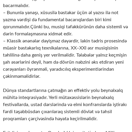
bacarmalıdır.
– Bununla yanaşı, xüsusilə bəstəkar üçün əl yazısı ilə not
yazma vərdişi də fundamental bacarıqlardan biri kimi
qorunmalıdır.Çünki bu, musiqi təfəkkürünün daha sistemli və
dərin formalaşmasına xidmət edir.
– Klassik ənənələr dəyişməz dəyərdir, lakin tədris prosesində
müasir bəstəkarlıq texnikalarına, XX–XXI əsr musiqisinin
təhlilinə daha geniş yer verilməlidir. Tələbələr yalnız keçmişin
şah əsərlərini deyil, həm də dövrün nəbzini əks etdirən yeni
cərəyanları öyrənməli, yaradıcılıq eksperimentlərindən
çəkinməməlidirlər.
Dünya standartlarına çatmağın ən effektiv yolu beynəlxalq
mühitə inteqrasiyadır. Yerli mütəxəssislərin beynəlxalq
festivallarda, ustad dərslərində və elmi konfranslarda iştirakı
fərdi təşəbbüsdən çıxarılaraq sistemli dövlət və təhsil
proqramları çərçivəsində həyata keçirilməlidir.