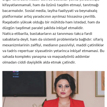
kifayətlənməməli, həm də özünü təqdim etməyi, tanıtmağı
bacarmalıdır. Sosial media, layihə fəaliyyəti və beynəlxalq
platformalar artıq yaradıcının ayrılmaz hissəsinə çevrilib.
Rəqabətin yüksək olduğu bir mühitdə həm istedad, həm də
düzgün təqdimat paralel şəkildə inkişaf etməlidir.
Nəticə etibarilə, bəstəkarların az tanınması təkcə fərdi
səbəblərlə deyil, həm də sistemli problemlərlə bağlıdır: sifariş
mexanizmlərinin zəifliyi, medianın passivliyi, maddi çətinliklər
və tədris-repertuar siyasətinin yetərincə inkişaf etməməsi. Bu
sahədə kompleks yanaşma və məqsədyönlü addımlar
olmadan ciddi dəyişiklik əldə etmək çətindir.