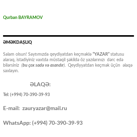
Qurban BAYRAMOV
ƏMƏKDAŞLIQ
Salam olsun! Saytımızda qeydiyatdan keçməklə
“YAZAR”
statusu
alaraq, istədiyiniz vaxtda müstəqil şəkildə öz yazılarınızı dərc edə
bilərsiniz
(
bu çox sadə və asandır
).
Qeydiyyatdan keçmək üçün əlaqə
saxlayın.
ƏLAQƏ:
Tel: (+994) 70-390-39-93
E-mail: zauryazar@mail.ru
WhatsApp: (
+994
) 70-390-39-93