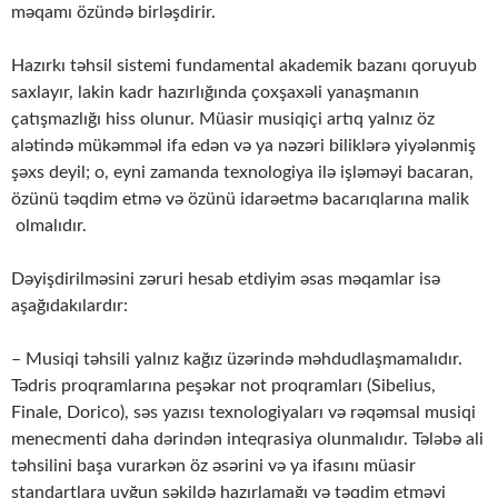
məqamı özündə birləşdirir.
Hazırkı təhsil sistemi fundamental akademik bazanı qoruyub
saxlayır, lakin kadr hazırlığında çoxşaxəli yanaşmanın
çatışmazlığı hiss olunur. Müasir musiqiçi artıq yalnız öz
alətində mükəmməl ifa edən və ya nəzəri biliklərə yiyələnmiş
şəxs deyil; o, eyni zamanda texnologiya ilə işləməyi bacaran,
özünü təqdim etmə və özünü idarəetmə bacarıqlarına malik
olmalıdır.
Dəyişdirilməsini zəruri hesab etdiyim əsas məqamlar isə
aşağıdakılardır:
– Musiqi təhsili yalnız kağız üzərində məhdudlaşmamalıdır.
Tədris proqramlarına peşəkar not proqramları (Sibelius,
Finale, Dorico), səs yazısı texnologiyaları və rəqəmsal musiqi
menecmenti daha dərindən inteqrasiya olunmalıdır. Tələbə ali
təhsilini başa vurarkən öz əsərini və ya ifasını müasir
standartlara uyğun şəkildə hazırlamağı və təqdim etməyi