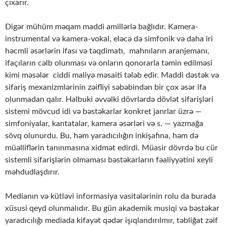
çıxarır.
Digər mühüm məqam maddi amillərlə bağlıdır. Kamera-
instrumental və kamera-vokal, eləcə də simfonik və daha iri
həcmli əsərlərin ifası və təqdimatı, mahnıların aranjemanı,
ifaçıların cəlb olunması və onların qonorarla təmin edilməsi
kimi məsələr ciddi maliyə məsaiti tələb edir. Maddi dəstək və
sifariş mexanizmlərinin zəifliyi səbəbindən bir çox əsər ifa
olunmadan qalır. Halbuki əvvəlki dövrlərdə dövlət sifarişləri
sistemi mövcud idi və bəstəkarlar konkret janrlar üzrə —
simfoniyalar, kantatalar, kamera əsərləri və s. — yazmağa
sövq olunurdu. Bu, həm yaradıcılığın inkişafına, həm də
müəlliflərin tanınmasına xidmət edirdi. Müasir dövrdə bu cür
sistemli sifarişlərin olmaması bəstəkarların fəaliyyətini xeyli
məhdudlaşdırır.
Medianın və kütləvi informasiya vasitələrinin rolu da burada
xüsusi qeyd olunmalıdır. Bu gün akademik musiqi və bəstəkar
yaradıcılığı mediada kifayət qədər işıqlandırılmır, təbliğat zəif