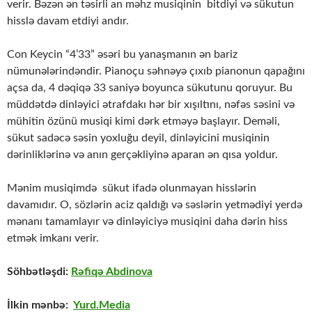
verir. Bəzən ən təsirli an məhz musiqinin bitdiyi və sükutun
hisslə davam etdiyi andır.
Con Keycin “4’33” əsəri bu yanaşmanın ən bariz
nümunələrindəndir. Pianoçu səhnəyə çıxıb pianonun qapağını
açsa da, 4 dəqiqə 33 saniyə boyunca sükutunu qoruyur. Bu
müddətdə dinləyici ətrafdakı hər bir xışıltını, nəfəs səsini və
mühitin özünü musiqi kimi dərk etməyə başlayır. Deməli,
sükut sadəcə səsin yoxluğu deyil, dinləyicini musiqinin
dərinliklərinə və anın gerçəkliyinə aparan ən qısa yoldur.
Mənim musiqimdə sükut ifadə olunmayan hisslərin
davamıdır. O, sözlərin aciz qaldığı və səslərin yetmədiyi yerdə
mənanı tamamlayır və dinləyiciyə musiqini daha dərin hiss
etmək imkanı verir.
Söhbətləşdi:
Rəfiqə Abdinova
İlkin mənbə:
Yurd.Media