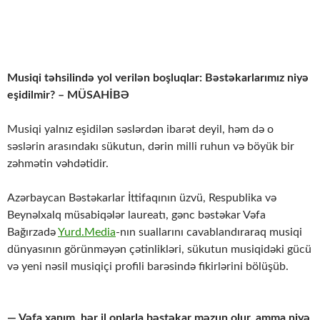
Musiqi təhsilində yol verilən boşluqlar: Bəstəkarlarımız niyə
eşidilmir? – MÜSAHİBƏ
Musiqi yalnız eşidilən səslərdən ibarət deyil, həm də o
səslərin arasındakı sükutun, dərin milli ruhun və böyük bir
zəhmətin vəhdətidir.
Azərbaycan Bəstəkarlar İttifaqının üzvü, Respublika və
Beynəlxalq müsabiqələr laureatı, gənc bəstəkar Vəfa
Bağırzadə
Yurd.Media
-nın suallarını cavablandıraraq musiqi
dünyasının görünməyən çətinlikləri, sükutun musiqidəki gücü
və yeni nəsil musiqiçi profili barəsində fikirlərini bölüşüb.
— Vəfa xanım, hər il onlarla bəstəkar məzun olur, amma niyə