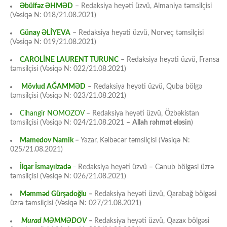
Əbülfəz ƏHMƏD
– Redaksiya heyəti üzvü, Almaniya təmsilçisi
(Vəsiqə N: 018/21.08.2021)
Günay ƏLİYEVA
– Redaksiya heyəti üzvü, Norveç təmsilçisi
(Vəsiqə N: 019/21.08.2021)
CAROLİNE LAURENT TURUNC
– Redaksiya heyəti üzvü, Fransa
təmsilçisi (Vəsiqə N: 022/21.08.2021)
Mövlud AĞAMMƏD
– Redaksiya heyəti üzvü, Quba bölgə
təmsilçisi (Vəsiqə N: 023/21.08.2021)
Cihangir NOMOZOV
– Redaksiya heyəti üzvü, Özbəkistan
təmsilçisi (Vəsiqə N: 024/21.08.2021 –
Allah rəhmət eləsin
)
Mamedov Namik
–
Yazar, Kəlbəcər təmsilçisi (Vəsiqə N:
025/21.08.2021)
İlqar İsmayılzadə
–
Redaksiya heyəti üzvü – Cənub bölgəsi üzrə
təmsilçisi (Vəsiqə N: 026/21.08.2021)
Məmməd Gürşadoğlu
–
Redaksiya heyəti üzvü, Qarabağ bölgəsi
üzrə təmsilçisi (Vəsiqə N: 027/21.08.2021)
Murad MƏMMƏDOV
–
Redaksiya heyəti üzvü, Qazax bölgəsi