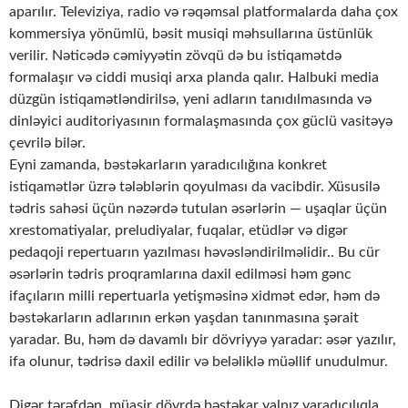
aparılır. Televiziya, radio və rəqəmsal platformalarda daha çox
kommersiya yönümlü, bəsit musiqi məhsullarına üstünlük
verilir. Nəticədə cəmiyyətin zövqü də bu istiqamətdə
formalaşır və ciddi musiqi arxa planda qalır. Halbuki media
düzgün istiqamətləndirilsə, yeni adların tanıdılmasında və
dinləyici auditoriyasının formalaşmasında çox güclü vasitəyə
çevrilə bilər.
Eyni zamanda, bəstəkarların yaradıcılığına konkret
istiqamətlər üzrə tələblərin qoyulması da vacibdir. Xüsusilə
tədris sahəsi üçün nəzərdə tutulan əsərlərin — uşaqlar üçün
xrestomatiyalar, preludiyalar, fuqalar, etüdlər və digər
pedaqoji repertuarın yazılması həvəsləndirilməlidir.. Bu cür
əsərlərin tədris proqramlarına daxil edilməsi həm gənc
ifaçıların milli repertuarla yetişməsinə xidmət edər, həm də
bəstəkarların adlarının erkən yaşdan tanınmasına şərait
yaradar. Bu, həm də davamlı bir dövriyyə yaradar: əsər yazılır,
ifa olunur, tədrisə daxil edilir və beləliklə müəllif unudulmur.
Digər tərəfdən, müasir dövrdə bəstəkar yalnız yaradıcılıqla