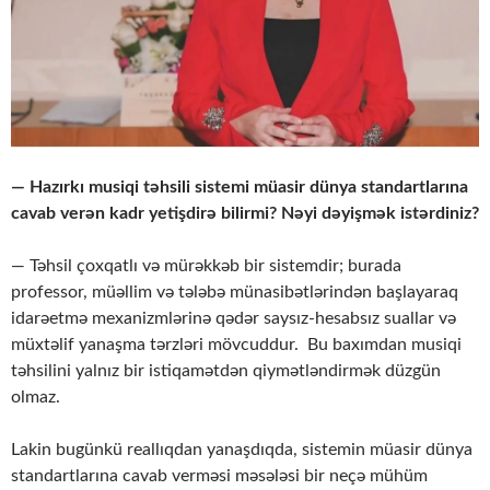
— Hazırkı musiqi təhsili sistemi müasir dünya standartlarına
cavab verən kadr yetişdirə bilirmi? Nəyi dəyişmək istərdiniz?
— Təhsil çoxqatlı və mürəkkəb bir sistemdir; burada
professor, müəllim və tələbə münasibətlərindən başlayaraq
idarəetmə mexanizmlərinə qədər saysız-hesabsız suallar və
müxtəlif yanaşma tərzləri mövcuddur. Bu baxımdan musiqi
təhsilini yalnız bir istiqamətdən qiymətləndirmək düzgün
olmaz.
Lakin bugünkü reallıqdan yanaşdıqda, sistemin müasir dünya
standartlarına cavab verməsi məsələsi bir neçə mühüm