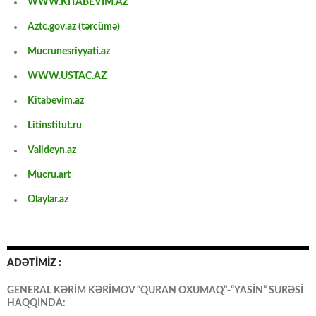
WWW.KİTABEVİM.AZ
Aztc.gov.az (tərcümə)
Mucrunesriyyati.az
WWW.USTAC.AZ
Kitabevim.az
Litinstitut.ru
Valideyn.az
Mucru.art
Olaylar.az
ADƏTİMİZ :
GENERAL KƏRİM KƏRİMOV “QURAN OXUMAQ”-“YASİN” SURƏSİ
HAQQINDA: