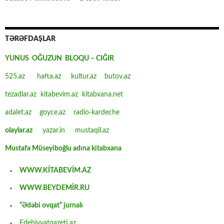
TƏRƏFDAŞLAR
YUNUS OĞUZUN BLOQU – CIĞIR
525.az
hafta.az
kultur.az
butov.az
tezadlar.az
kitabevim.az
kitabxana.net
adalet.az
goyce.az
radio-kardeche
olaylar.az
yazar.in
mustaqil.az
Mustafa Müseyiboğlu adına kitabxana
WWW.KİTABEVİM.AZ
WWW.BEYDEMİR.RU
“Ədəbi ovqat” jurnalı
Edebiyyatqazeti.az