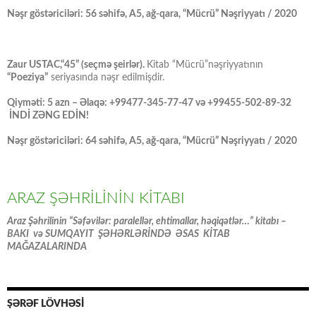
Nəşr göstəriciləri: 56 səhifə, A5, ağ-qara, “Mücrü” Nəşriyyatı / 2020
Zaur USTAC,“45” (seçmə şeirlər).
Kitab “Mücrü”nəşriyyatının
“Poeziya”
seriyasında nəşr edilmişdir.
Qiyməti: 5 azn – Əlaqə: +99477-345-77-47 və +99455-502-89-32
İNDİ ZƏNG EDİN!
Nəşr göstəriciləri: 64 səhifə, A5, ağ-qara, “Mücrü” Nəşriyyatı / 2020
ARAZ ŞƏHRİLİNİN KİTABI
Araz Şəhrilinin “Səfəvilər: paralellər, ehtimallar, həqiqətlər…” kitabı –
BAKI və SUMQAYIT ŞƏHƏRLƏRİNDƏ ƏSAS KİTAB
MAĞAZALARINDA
ŞƏRƏF LÖVHƏSİ