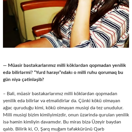
— Müasir bəstəkarlarımız milli köklərdən qopmadan yenilik
edə bilirlərmi? “Yurd harayı”ndakı o milli ruhu qorumaq bu
gün niyə çətinləşib?
– Bəli, müasir bəstəkarlarımız milli köklərdən qopmadan
yenilik edə bilirlər və etməlidirlər də. Çünki kökü olmayan
ağac quruduğu kimi, kökü olmayan musiqi də tez unudulur.
Milli musiqi bizim kimliyimizdir, onun üzərində qurulan yenilik
isə həmin kimliyin davamıdır. Bu miras bizə Üzeyir bəydən
qalıb. Bilirik ki, O, Şərq muğam təfəkkürünü Qərb