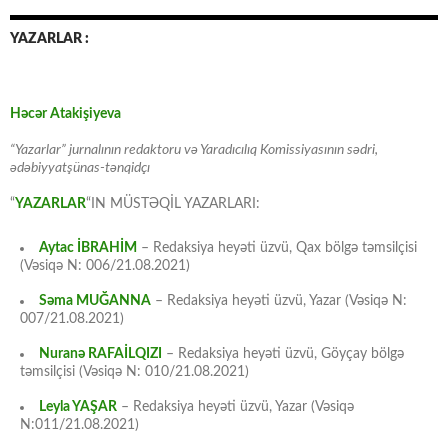
YAZARLAR :
Həcər Atakişiyeva
“Yazarlar” jurnalının redaktoru və Yaradıcılıq Komissiyasının sədri,
ədəbiyyatşünas-tənqidçı
“
YAZARLAR
“IN MÜSTƏQİL YAZARLARI:
Aytac İBRAHİM
– Redaksiya heyəti üzvü, Qax bölgə təmsilçisi
(Vəsiqə N: 006/21.08.2021)
Səma MUĞANNA
– Redaksiya heyəti üzvü, Yazar (Vəsiqə N:
007/21.08.2021)
Nuranə RAFAİLQIZI
– Redaksiya heyəti üzvü, Göyçay bölgə
təmsilçisi (Vəsiqə N: 010/21.08.2021)
Leyla YAŞAR
– Redaksiya heyəti üzvü, Yazar (Vəsiqə
N:011/21.08.2021)