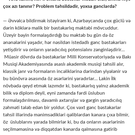
çox azı tanınır? Problem təhsildədir, yoxsa gənclərdə?
— Əvvəlcə bildirmək istəyirəm ki, Azərbaycanda çox güclü və
dərin köklərə malik bir bəstəkarlıq məktəbi mövcuddur.
Üzeyir bəyin formalaşdırdığı bu məktəb bu gün də öz
ənənələrini yaşadır, hər nəsildən istedadlı gənc bəstəkarları
yetişdirir və onların yaradıcılıq potensialını zənginləşdirir…
Müasir dövrdə də bəstəkarlar Milli Konservatoriyada və Bakı
Musiqi Akademiyasında əsaslı akademik musiqi təhsili alır,
klassik janr və formaların incəliklərinə dərindən yiyələnir və
bu bünövrə əsasında öz əsərlərini yaradırlar… Lakin İlk
növbədə qeyd etmək lazımdır ki, bəstəkarlıq yalnız akademik
bilik və diplom deyil, eyni zamanda fərdi üslubun
formalaşdırılması, davamlı axtarışlar və gərgin yaradıcılıq
zəhməti tələb edən bir yoldur. Çox vaxt gənc bəstəkarlar
təhsil illərində mənimsədikləri qəliblərdən kənara çıxa bilmir,
öz üslublarını yarada bilmirlər ki, bu da onların əsərlərinin
seçilməməsinə və diqqətdən kənarda qalmasına gətirib