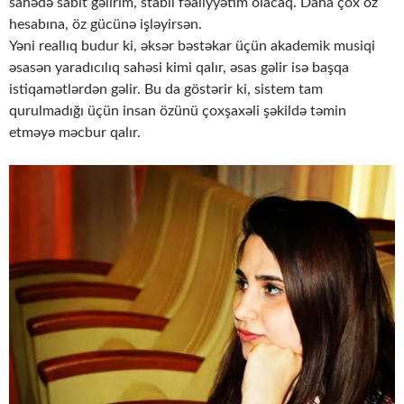
sahədə sabit gəlirim, stabil fəaliyyətim olacaq. Daha çox öz
hesabına, öz gücünə işləyirsən.
Yəni reallıq budur ki, əksər bəstəkar üçün akademik musiqi
əsasən yaradıcılıq sahəsi kimi qalır, əsas gəlir isə başqa
istiqamətlərdən gəlir. Bu da göstərir ki, sistem tam
qurulmadığı üçün insan özünü çoxşaxəli şəkildə təmin
etməyə məcbur qalır.