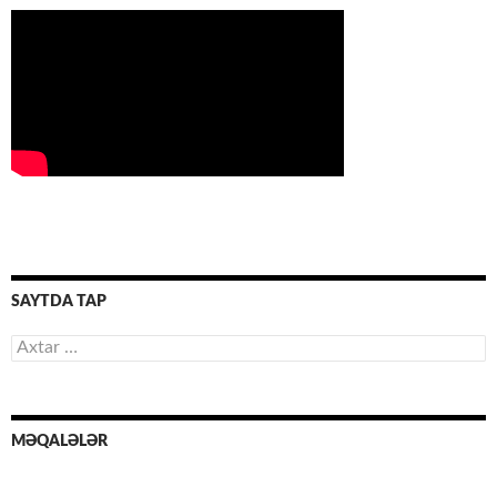
SAYTDA TAP
Axtarış:
MƏQALƏLƏR