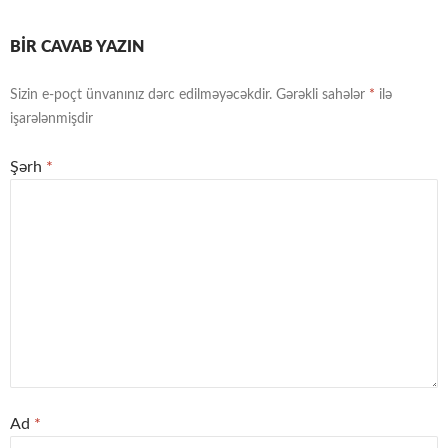
BIR CAVAB YAZIN
Sizin e-poçt ünvanınız dərc edilməyəcəkdir.
Gərəkli sahələr
*
ilə
işarələnmişdir
Şərh
*
Ad
*