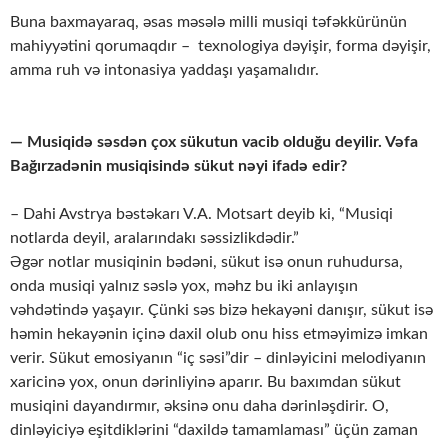
Buna baxmayaraq, əsas məsələ milli musiqi təfəkkürünün
mahiyyətini qorumaqdır – texnologiya dəyişir, forma dəyişir,
amma ruh və intonasiya yaddaşı yaşamalıdır.
— Musiqidə səsdən çox sükutun vacib olduğu deyilir. Vəfa
Bağırzadənin musiqisində sükut nəyi ifadə edir?
– Dahi Avstrya bəstəkarı V.A. Motsart deyib ki, “Musiqi
notlarda deyil, aralarındakı səssizlikdədir.”
Əgər notlar musiqinin bədəni, sükut isə onun ruhudursa,
onda musiqi yalnız səslə yox, məhz bu iki anlayışın
vəhdətində yaşayır. Çünki səs bizə hekayəni danışır, sükut isə
həmin hekayənin içinə daxil olub onu hiss etməyimizə imkan
verir. Sükut emosiyanın “iç səsi”dir – dinləyicini melodiyanın
xaricinə yox, onun dərinliyinə aparır. Bu baxımdan sükut
musiqini dayandırmır, əksinə onu daha dərinləşdirir. O,
dinləyiciyə eşitdiklərini “daxildə tamamlaması” üçün zaman