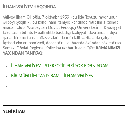
İLHAM VƏLİYEV HAQQINDA
Vəliyev İlham Əli oğlu, 7 oktyabr 1959 –cu ildə Tovuzu rayonunun
Əlibəyi (yəqin ki, bu kəndi hamı tanıyır) kəndində müəllim ailəsində
anadan olub. Azərbaycan Dövlət Pedoqoji Universitetinin Riyaziyyat
fakültəsini bitirib. Müəllimliklə başladığı fəaliyyəti dövründə indiyə
qədər bir çox təhsil müəssisələrində müxtəlif vəzifələrdə çalışıb.
İqtisad elmləri namizədi, dosentdir. Hal-hazırda özündən söz etdirən
Şamaxı Dövlət Regional Kollecinə rəhbərlik edir.
QƏHRƏMANIMIZI
YAXINDAN TANIYAQ:
İLHAM VƏLİYEV – STEREOTİPLƏRİ YOX EDƏN ADAM
BİR MÜƏLLİM TANIYIRAM – İLHAM VƏLİYEV
YENİ KİTAB