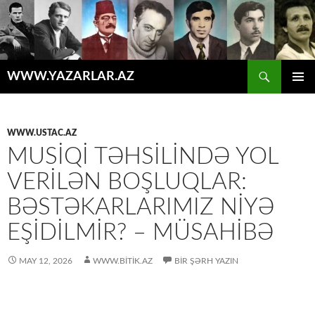
Axtar
WWW.YAZARLAR.AZ
MÜHTƏVIYYATA
ƏSAS
KEÇ
MENYU
WWW.USTAC.AZ
MUSIQI TƏHSILINDƏ YOL
VERILƏN BOŞLUQLAR:
BƏSTƏKARLARIMIZ NIYƏ
EŞIDILMIR? – MÜSAHİBƏ
MAY 12, 2026
WWW.BITIK.AZ
BIR ŞƏRH YAZIN