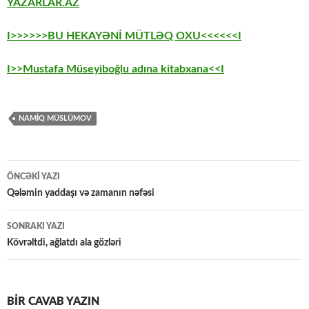
YAZARLAR.AZ
I>>>>>>BU HEKAYƏNİ MÜTLƏQ OXU<<<<<<I
I>>Mustafa Müseyiboğlu adına kitabxana<<I
NAMIQ MÜSLÜMOV
Yazılar
ÖNCƏKI YAZI
üzrə
Qələmin yaddaşı və zamanın nəfəsi
naviqasiya
SONRAKI YAZI
Kövrəltdi, ağlatdı ala gözləri
BIR CAVAB YAZIN