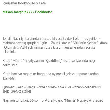
İçərişəhər Bookhouse & Cafe
Məkan-marşrut >>>> Bookhouse
Təhsil Nazirliyi tərəfindən metodiki vəsaitə daxil olunmuş şeirlər –
məktəbəhazırlıq qrupları üçün – Zaur Ustacın “Güllünün Şeirləri” kitabı
. Qiyməti 5 AZN şəhərimizin əsas kitab mağazalarından soruşa
bilərsiniz.
Kitab “Mücrü” nəşriyyatının
“Çoxbilmiş”
uşaq seriyasında nəşr
edilmişdir.
Kitab hərf və rəqəmlər haqqında əyləncəli şeir və tapmacalardan
ibarətdir.
Qiymət: 5 azn – Əlaqə: +99477-345-77-47 və +99455-502-89-32
İNDİ ZƏNG EDİN!
Nəşr göstəriciləri: 56 səhifə, A5, ağ-qara, “Mücrü” Nəşriyyatı / 2020