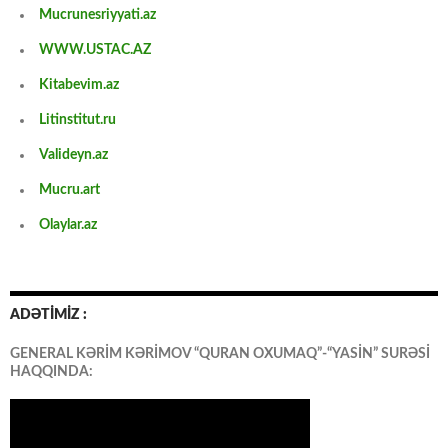
Mucrunesriyyati.az
WWW.USTAC.AZ
Kitabevim.az
Litinstitut.ru
Valideyn.az
Mucru.art
Olaylar.az
ADƏTİMİZ :
GENERAL KƏRİM KƏRİMOV “QURAN OXUMAQ”-“YASİN” SURƏSİ
HAQQINDA: