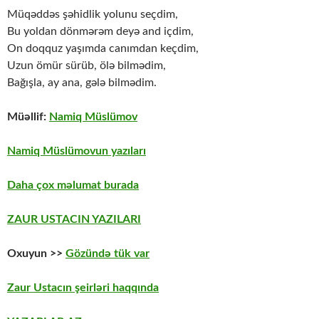
Müqəddəs şəhidlik yolunu seçdim,
Bu yoldan dönmərəm deyə and içdim,
On doqquz yaşımda canımdan keçdim,
Uzun ömür sürüb, ölə bilmədim,
Bağışla, ay ana, gələ bilmədim.
Müəllif:
Namiq Müslümov
Namiq Müslümovun yazıları
Daha çox məlumat burada
ZAUR USTACIN YAZILARI
Oxuyun >>
Gözündə tük var
Zaur Ustacın şeirləri haqqında