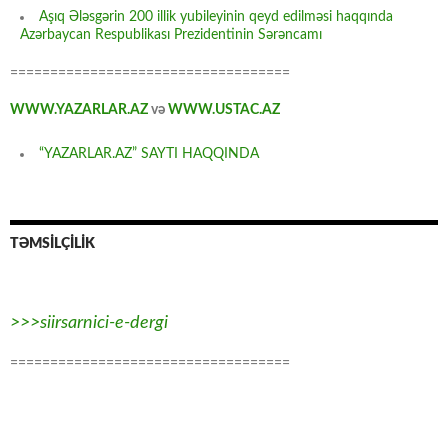
Aşıq Ələsgərin 200 illik yubileyinin qeyd edilməsi haqqında
Azərbaycan Respublikası Prezidentinin Sərəncamı
===================================
WWW.YAZARLAR.AZ
və
WWW.USTAC.AZ
“YAZARLAR.AZ” SAYTI HAQQINDA
TƏMSİLÇİLİK
>>>siirsarnici-e-dergi
===================================