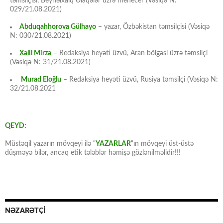
təmsilçisi, Beynəlxalq Əlaqələr üzrə menecer (Vəsiqə N:
029/21.08.2021)
Abduqahhorova Gülhayo
– yazar, Özbəkistan təmsilçisi (Vəsiqə
N: 030/21.08.2021)
Xəlil Mirzə
– Redaksiya heyəti üzvü, Aran bölgəsi üzrə təmsilçi
(Vəsiqə N: 31/21.08.2021)
Murad Eloğlu
– Redaksiya heyəti üzvü, Rusiya təmsilçi (Vəsiqə N:
32/21.08.2021
QEYD:
Müstəqil yazarın mövqeyi ilə “
YAZARLAR
“ın mövqeyi üst-üstə
düşməyə bilər, ancaq etik tələblər həmişə gözlənilməlidir!!!
NƏZARƏTÇİ