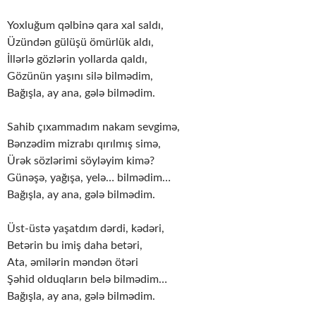
Yoxluğum qəlbinə qara xal saldı,
Üzündən gülüşü ömürlük aldı,
İllərlə gözlərin yollarda qaldı,
Gözünün yaşını silə bilmədim,
Bağışla, ay ana, gələ bilmədim.
Sahib çıxammadım nakam sevgimə,
Bənzədim mizrabı qırılmış simə,
Ürək sözlərimi söyləyim kimə?
Günəşə, yağışa, yelə… bilmədim…
Bağışla, ay ana, gələ bilmədim.
Üst-üstə yaşatdım dərdi, kədəri,
Betərin bu imiş daha betəri,
Ata, əmilərin məndən ötəri
Şəhid olduqların belə bilmədim…
Bağışla, ay ana, gələ bilmədim.