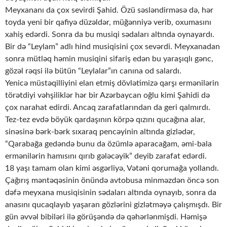
Meyxananı da çox sevirdi Şahid. Özü səsləndirməsə də, hər
toyda yeni bir qafiyə düzəldər, müğənniyə verib, oxumasını
xahiş edərdi. Sonra da bu musiqi sədaları altında oynayardı.
Bir də “Leylam” adlı hind musiqisini çox sevərdi. Meyxanadan
sonra mütləq həmin musiqini sifariş edən bu yaraşıqlı gənc,
gözəl rəqsi ilə bütün “Leylalar”ın canına od salardı.
Yenicə müstəqilliyini elan etmiş dövlətimizə qarşı ermənilərin
törətdiyi vəhşiliklər hər bir Azərbaycan oğlu kimi Şahidi də
çox narahat edirdi. Ancaq zarafatlarından da geri qalmırdı.
Tez-tez evdə böyük qardaşının körpə qızını qucağına alar,
sinəsinə bərk-bərk sıxaraq pencəyinin altında gizlədər,
“Qarabağa gedəndə bunu da özümlə aparacağam, əmi-bala
ermənilərin hamısını qırıb gələcəyik” deyib zarafat edərdi.
18 yaşı tamam olan kimi əsgərliyə, Vətəni qorumağa yollandı.
Çağırış məntəqəsinin önündə avtobusa minməzdən öncə son
dəfə meyxana musiqisinin sədaları altında oynayıb, sonra da
anasını qucaqlayıb yaşaran gözlərini gizlətməyə çalışmışdı. Bir
gün əvvəl bibiləri ilə görüşəndə də qəhərlənmişdi. Həmişə