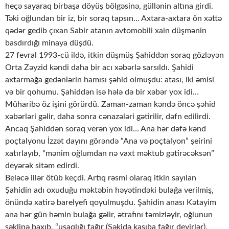
heçə sayaraq birbaşa döyüş bölgəsinə, güllənin altına girdi.
Təki oğlundan bir iz, bir soraq tapsın… Axtara-axtara ön xəttə
qədər gedib çıxan Sabir atanın avtomobili xain düşmənin
basdırdığı minaya düşdü.
27 fevral 1993-cü ildə, itkin düşmüş Şahiddən soraq gözləyən
Orta Zəyzid kəndi daha bir acı xəbərlə sarsıldı. Şahidi
axtarmağa gedənlərin hamısı şəhid olmuşdu: atası, iki əmisi
və bir qohumu. Şahiddən isə hələ də bir xəbər yox idi…
Müharibə öz işini görürdü. Zaman-zaman kəndə öncə şəhid
xəbərləri gəlir, daha sonra cənazələri gətirilir, dəfn edilirdi.
Ancaq Şahiddən soraq verən yox idi… Ana hər dəfə kənd
poçtalyonu İzzət dayını görəndə “Ana və poçtalyon” şeirini
xatırlayıb, “mənim oğlumdan nə vaxt məktub gətirəcəksən”
deyərək sitəm edirdi.
Beləcə illər ötüb keçdi. Artıq rəsmi olaraq itkin sayılan
Şahidin adı oxuduğu məktəbin həyətindəki bulağa verilmiş,
önündə xatirə barelyefi qoyulmuşdu. Şahidin anası Kətayim
ana hər gün həmin bulağa gəlir, ətrafını təmizləyir, oğlunun
şəklinə baxıb, “uşaqlığı fağır (Şəkidə kasıba fağır deyirlər),