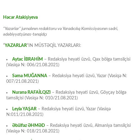
Həcər Atakişiyeva
“Yazarlar” jurnalının redaktoru və Yaradıcılıq Komissiyasının sədri,
ədəbiyyatşünas-tənqidçı
“
YAZARLAR
“IN MÜSTƏQİL YAZARLARI:
Aytac İBRAHİM
– Redaksiya heyəti üzvü, Qax bölgə təmsilçisi
(Vəsiqə N: 006/21.08.2021)
Səma MUĞANNA
– Redaksiya heyəti üzvü, Yazar (Vəsiqə N:
007/21.08.2021)
Nuranə RAFAİLQIZI
– Redaksiya heyəti üzvü, Göyçay bölgə
təmsilçisi (Vəsiqə N: 010/21.08.2021)
Leyla YAŞAR
– Redaksiya heyəti üzvü, Yazar (Vəsiqə
N:011/21.08.2021)
Əbülfəz ƏHMƏD
– Redaksiya heyəti üzvü, Almaniya təmsilçisi
(Vəsiqə N: 018/21.08.2021)