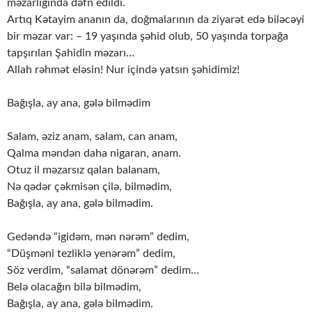
məzarlığında dəfn edildi.
Artıq Kətayim ananın da, doğmalarının da ziyarət edə biləcəyi
bir məzar var: – 19 yaşında şəhid olub, 50 yaşında torpağa
tapşırılan Şahidin məzarı…
Allah rəhmət eləsin! Nur içində yatsın şəhidimiz!
Bağışla, ay ana, gələ bilmədim
Salam, əziz anam, salam, can anam,
Qalma məndən daha nigaran, anam.
Otuz il məzarsız qalan balanam,
Nə qədər çəkmisən çilə, bilmədim,
Bağışla, ay ana, gələ bilmədim.
Gedəndə “igidəm, mən nərəm” dedim,
“Düşməni tezliklə yenərəm” dedim,
Söz verdim, “salamat dönərəm” dedim…
Belə olacağın bilə bilmədim,
Bağışla, ay ana, gələ bilmədim.