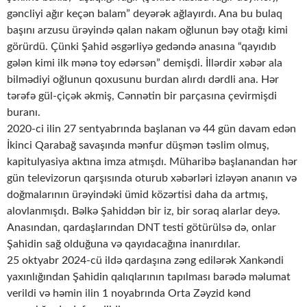
gəncliyi ağır keçən balam” deyərək ağlayırdı. Ana bu bulaq
başını arzusu ürəyində qalan nakam oğlunun bəy otağı kimi
görürdü. Çünki Şahid əsgərliyə gedəndə anasına “qayıdıb
gələn kimi ilk mənə toy edərsən” demişdi. İllərdir xəbər ala
bilmədiyi oğlunun qoxusunu burdan alırdı dərdli ana. Hər
tərəfə gül-çiçək əkmiş, Cənnətin bir parçasına çevirmişdi
buranı.
2020-ci ilin 27 sentyabrında başlanan və 44 gün davam edən
İkinci Qarabağ savaşında mənfur düşmən təslim olmuş,
kapitulyasiya aktına imza atmışdı. Müharibə başlanandan hər
gün televizorun qarşısında oturub xəbərləri izləyən ananın və
doğmalarının ürəyindəki ümid közərtisi daha da artmış,
alovlanmışdı. Bəlkə Şahiddən bir iz, bir soraq alarlar deyə.
Anasından, qardaşlarından DNT testi götürülsə də, onlar
Şahidin sağ olduğuna və qayıdacağına inanırdılar.
25 oktyabr 2024-cü ildə qardaşına zəng edilərək Xankəndi
yaxınlığından Şahidin qalıqlarının tapılması barədə məlumat
verildi və həmin ilin 1 noyabrında Orta Zəyzid kənd