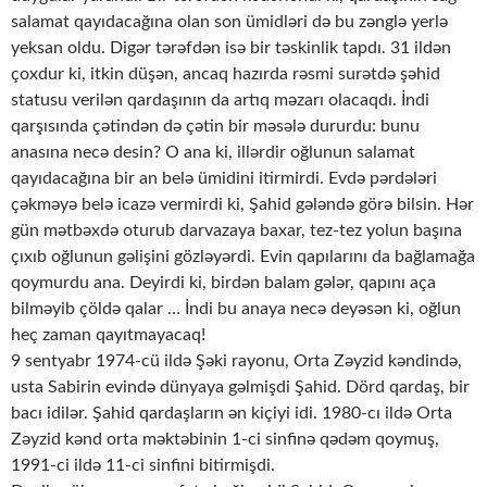
salamat qayıdacağına olan son ümidləri də bu zənglə yerlə
yeksan oldu. Digər tərəfdən isə bir təskinlik tapdı. 31 ildən
çoxdur ki, itkin düşən, ancaq hazırda rəsmi surətdə şəhid
statusu verilən qardaşının da artıq məzarı olacaqdı. İndi
qarşısında çətindən də çətin bir məsələ dururdu: bunu
anasına necə desin? O ana ki, illərdir oğlunun salamat
qayıdacağına bir an belə ümidini itirmirdi. Evdə pərdələri
çəkməyə belə icazə vermirdi ki, Şahid gələndə görə bilsin. Hər
gün mətbəxdə oturub darvazaya baxar, tez-tez yolun başına
çıxıb oğlunun gəlişini gözləyərdi. Evin qapılarını da bağlamağa
qoymurdu ana. Deyirdi ki, birdən balam gələr, qapını aça
bilməyib çöldə qalar … İndi bu anaya necə deyəsən ki, oğlun
heç zaman qayıtmayacaq!
9 sentyabr 1974-cü ildə Şəki rayonu, Orta Zəyzid kəndində,
usta Sabirin evində dünyaya gəlmişdi Şahid. Dörd qardaş, bir
bacı idilər. Şahid qardaşların ən kiçiyi idi. 1980-cı ildə Orta
Zəyzid kənd orta məktəbinin 1-ci sinfinə qədəm qoymuş,
1991-ci ildə 11-ci sinfini bitirmişdi.