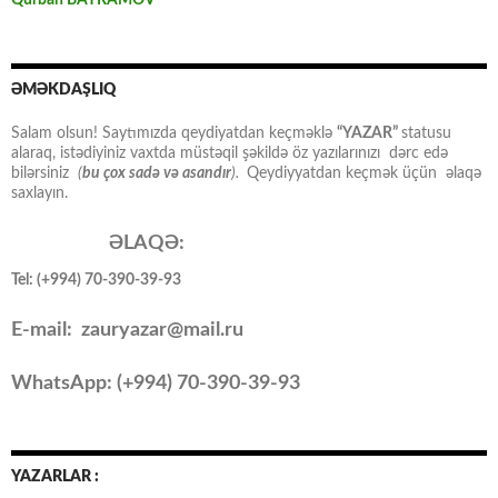
Qurban BAYRAMOV
ƏMƏKDAŞLIQ
Salam olsun! Saytımızda qeydiyatdan keçməklə
“YAZAR”
statusu
alaraq, istədiyiniz vaxtda müstəqil şəkildə öz yazılarınızı dərc edə
bilərsiniz
(
bu çox sadə və asandır
).
Qeydiyyatdan keçmək üçün əlaqə
saxlayın.
ƏLAQƏ:
Tel: (+994) 70-390-39-93
E-mail: zauryazar@mail.ru
WhatsApp: (
+994
) 70-390-39-93
YAZARLAR :