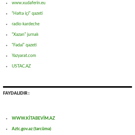
www.xudaferin.eu
“Həftə içi” qəzeti
radio-kardeche
“Xəzan” jurnalı
“Fədai” qəzeti
Yazyarat.com
USTAC.AZ
FAYDALIDIR :
WWW.KİTABEVİM.AZ
Aztc.gov.az (tərcümə)