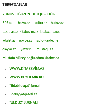
TƏRƏFDAŞLAR
YUNUS OĞUZUN BLOQU – CIĞIR
525.az
hafta.az
kultur.az
butov.az
tezadlar.az
kitabevim.az
kitabxana.net
adalet.az
goyce.az
radio-kardeche
olaylar.az
yazar.in
mustaqil.az
Mustafa Müseyiboğlu adına kitabxana
WWW.KİTABEVİM.AZ
WWW.BEYDEMİR.RU
“Ədəbi ovqat” jurnalı
Edebiyyatqazeti.az
“ULDUZ” JURNALI