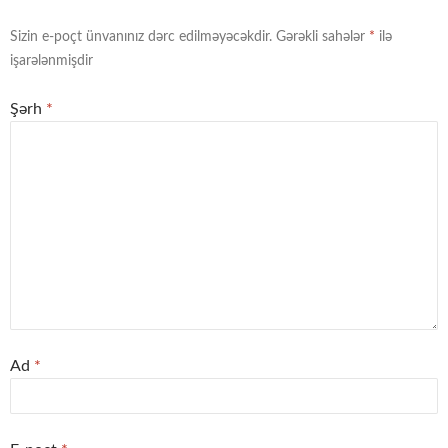
Sizin e-poçt ünvanınız dərc edilməyəcəkdir.
Gərəkli sahələr
*
ilə
işarələnmişdir
Şərh
*
Ad
*