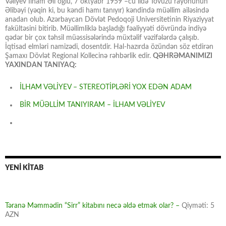
Vəliyev İlham Əli oğlu, 7 oktyabr 1959 –cu ildə Tovuzu rayonunun
Əlibəyi (yəqin ki, bu kəndi hamı tanıyır) kəndində müəllim ailəsində
anadan olub. Azərbaycan Dövlət Pedoqoji Universitetinin Riyaziyyat
fakültəsini bitirib. Müəllimliklə başladığı fəaliyyəti dövründə indiyə
qədər bir çox təhsil müəssisələrində müxtəlif vəzifələrdə çalışıb.
İqtisad elmləri namizədi, dosentdir. Hal-hazırda özündən söz etdirən
Şamaxı Dövlət Regional Kollecinə rəhbərlik edir.
QƏHRƏMANIMIZI
YAXINDAN TANIYAQ:
İLHAM VƏLİYEV – STEREOTİPLƏRİ YOX EDƏN ADAM
BİR MÜƏLLİM TANIYIRAM – İLHAM VƏLİYEV
YENİ KİTAB
Təranə Məmmədin “Sirr” kitabını necə əldə etmək olar? –
Qiyməti: 5
AZN