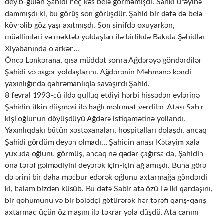
deyib-gülən Şahidi heç kəs belə görməmişdi. Sanki ürəyinə
dammışdı ki, bu görüş son görüşdür. Şahid bir dəfə də belə
kövrəlib göz yaşı axıtmışdı. Son sinifdə oxuyarkən,
müəllimləri və məktəb yoldaşları ilə birlikdə Bakıda Şəhidlər
Xiyabanında olarkən…
Öncə Lənkərana, qısa müddət sonra Ağdərəyə göndərdilər
Şahidi və əsgər yoldaşlarını. Ağdərənin Mehmanə kəndi
yaxınlığında qəhrəmanlıqla savaşırdı Şahid.
8 fevral 1993-cü ildə qulluq etdiyi hərbi hissədən evlərinə
Şahidin itkin düşməsi ilə bağlı məlumat verdilər. Atası Sabir
kişi oğlunun döyüşdüyü Ağdərə istiqamətinə yollandı.
Yaxınlıqdakı bütün xəstəxanaları, hospitalları dolaşdı, ancaq
Şahidi gördüm deyən olmadı… Şahidin anası Kətayim xala
yuxuda oğlunu görmüş, ancaq nə qədər çağırsa da, Şahidin
ona tərəf gəlmədiyini deyərək için-için ağlamışdı. Buna görə
də ərini bir daha məcbur edərək oğlunu axtarmağa göndərdi
ki, balam bizdən küsüb. Bu dəfə Sabir ata özü ilə iki qardaşını,
bir qohumunu və bir bələdçi götürərək hər tərəfi qarış-qarış
axtarmaq üçün öz maşını ilə təkrar yola düşdü. Ata canını