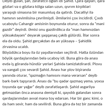
Deyib-gülən, şən, zarafatcıl oğlan idi Şahid. Qara qaşları, qara
gözləri və o gözlərə kölgə salan uzun, qıvrım kirpikləri
yaraşıqlı simasına bir məsumluq da qatırdı. Dəcəlliyi ilə
hamının sevimlisinə çevrilmişdi. Əmilərini çox incidirdi. Çıxıb
ucaboylu Cahangir əmisinin boynunda oturur, sonra da “məni
gəzdir” deyirdi. Əmisi onu gəzdirdikcə də “mən hamınızdan
yüksəkdəyəm” deyərək şaqqanaq çəkib gülürdü. İllər sonra
elə də oldu. Şahid gerçəkdən də ən yüksəyə – Şəhidlik
zirvəsinə ucaldı.
Böyüdükcə boyu ilə öz yaşıdlarından seçilirdi. Hətta özündən
böyük qardaşlarından belə ucaboy idi. Buna görə də anası
evdə iş görəndə hündür yerləri Şahidə təmizlətdirərdi. Plovu
və xəngəli çox sevərdi Şahid. Anası hər plov bişirəndə
yanında oturar, “qazmağın hamısını mənə verərsən” deyib
bərk-bərk tapşırardı. Anası da “bu qədər qazmaq yemə, yoxsa
toyunda qar yağar” deyib zarafatlaşardı. Şahid əsgərliyə
getməzdən öncə anasına demişdi ki, qayıdıb gələndən sonra
qardaşlarımdan əvvəl mənə toy edərsən. Hər bir gənc kimi, o
da həm sevir, həm də sevilirdi. Buna görə də tez bir zamanda