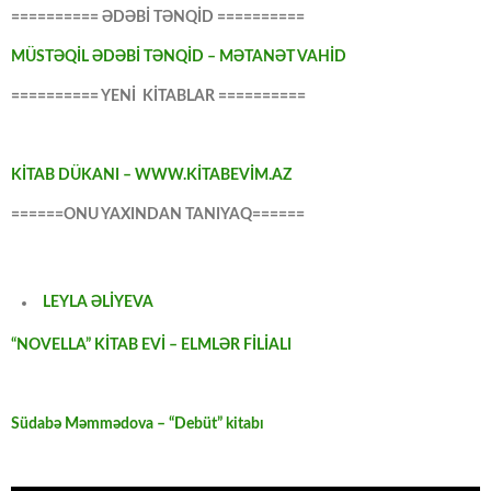
========== ƏDƏBİ TƏNQİD ==========
MÜSTƏQİL ƏDƏBİ TƏNQİD – MƏTANƏT VAHİD
========== YENİ KİTABLAR ==========
KİTAB DÜKANI – WWW.KİTABEVİM.AZ
======ONU YAXINDAN TANIYAQ======
LEYLA ƏLİYEVA
“NOVELLA” KİTAB EVİ – ELMLƏR FİLİALI
Südabə Məmmədova – “Debüt” kitabı