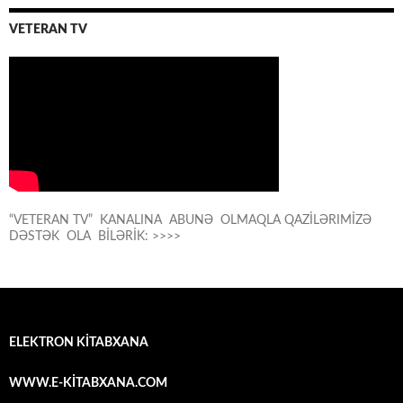
VETERAN TV
“VETERAN TV” KANALINA ABUNƏ OLMAQLA QAZİLƏRIMİZƏ
DƏSTƏK OLA BİLƏRİK: >>>>
ELEKTRON KİTABXANA
WWW.E-KİTABXANA.COM