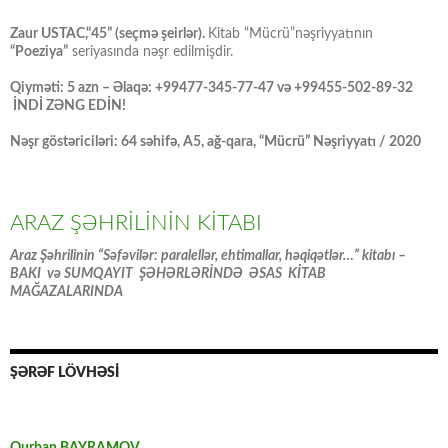
Zaur USTAC,“45” (seçmə şeirlər).
Kitab “Mücrü”nəşriyyatının
“Poeziya”
seriyasında nəşr edilmişdir.
Qiyməti: 5 azn – Əlaqə: +99477-345-77-47 və +99455-502-89-32
İNDİ ZƏNG EDİN!
Nəşr göstəriciləri: 64 səhifə, A5, ağ-qara, “Mücrü” Nəşriyyatı / 2020
ARAZ ŞƏHRİLİNİN KİTABI
Araz Şəhrilinin “Səfəvilər: paralellər, ehtimallar, həqiqətlər…” kitabı –
BAKI və SUMQAYIT ŞƏHƏRLƏRİNDƏ ƏSAS KİTAB
MAĞAZALARINDA
ŞƏRƏF LÖVHƏSİ