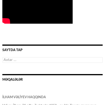
SAYTDA TAP
Axtarış:
MƏQALƏLƏR
İLHAM VƏLİYEV HAQQINDA