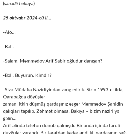
(
sənədli hekayə
)
25 oktyabr 2024-cü il…
-Alo…
-Bəli.
-Salam. Məmmədov Arif Sabir oğludur danışan?
-Bəli. Buyurun. Kimdir?
-Sizə Müdafiə Nazirliyindən zəng edirik. Sizin 1993-ci ildə,
Qarabağda döyüşlər
zamanı itkin düşmüş qardaşınız əsgər Məmmədov Şahidin
qalıqları tapılıb. Zəhmət olmasa, Bakıya – bizim nazirliyə
gəlin…
Arif əlində telefon donub qalmışdı. Bir anda içində fərqli
duyğular yarandı. Bir tərəfdən kədərləndi ki, qardaşının sağ-