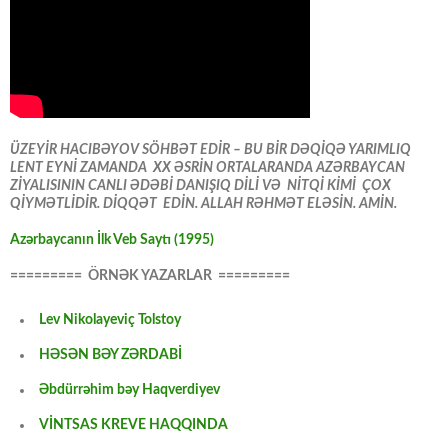
ÜZEYİR HACIBƏYOV SÖHBƏT EDİR – BU BİR DƏQİQƏ YARIMLIQ
LENT EYNİ ZAMANDA XX ƏSRİN ORTALARANDA AZƏRBAYCAN
ZİYALISININ CANLI ƏDƏBİ DANIŞIQ DİLİ VƏ NİTQİ KİMİ ÇOX
QİYMƏTLİDİR. DİQQƏT EDİN. ALLAH RƏHMƏT ELƏSİN. AMİN.
Azərbaycanın İlk Veb Saytı (1995)
========= ÖRNƏK YAZARLAR =========
Lev Nikolayeviç Tolstoy
HƏSƏN BƏY ZƏRDABİ
Əbdürrəhim bəy Haqverdiyev
VİNTSAS KREVE HAQQINDA