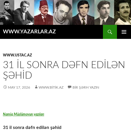
Axtar
WWW.YAZARLAR.AZ
MÜHTƏVIYYATA
ƏSAS
KEÇ
MENYU
WWW.USTAC.AZ
31 IL SONRA DƏFN EDILƏN
ŞƏHID
MAY 17, 2026
WWW.BITIK.AZ
BIR ŞƏRH YAZIN
Namiq Müslümovun yazıları
31 il sonra dəfn edilən şəhid