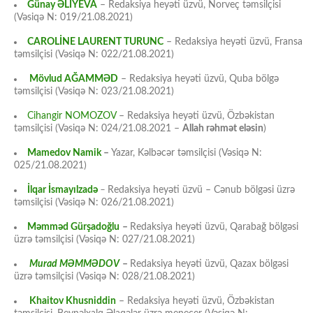
Günay ƏLİYEVA
– Redaksiya heyəti üzvü, Norveç təmsilçisi
(Vəsiqə N: 019/21.08.2021)
CAROLİNE LAURENT TURUNC
– Redaksiya heyəti üzvü, Fransa
təmsilçisi (Vəsiqə N: 022/21.08.2021)
Mövlud AĞAMMƏD
– Redaksiya heyəti üzvü, Quba bölgə
təmsilçisi (Vəsiqə N: 023/21.08.2021)
Cihangir NOMOZOV
– Redaksiya heyəti üzvü, Özbəkistan
təmsilçisi (Vəsiqə N: 024/21.08.2021 –
Allah rəhmət eləsin
)
Mamedov Namik
–
Yazar, Kəlbəcər təmsilçisi (Vəsiqə N:
025/21.08.2021)
İlqar İsmayılzadə
–
Redaksiya heyəti üzvü – Cənub bölgəsi üzrə
təmsilçisi (Vəsiqə N: 026/21.08.2021)
Məmməd Gürşadoğlu
–
Redaksiya heyəti üzvü, Qarabağ bölgəsi
üzrə təmsilçisi (Vəsiqə N: 027/21.08.2021)
Murad MƏMMƏDOV
–
Redaksiya heyəti üzvü, Qazax bölgəsi
üzrə təmsilçisi (Vəsiqə N: 028/21.08.2021)
Khaitov Khusniddin
– Redaksiya heyəti üzvü, Özbəkistan