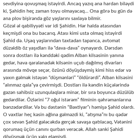
sevdiyinə qovuşmaq istəyirdi. Ancaq yazıq ana hardan biləydi
ki, Şahidin heç zaman toyu olmayacaq… Ona görə bu gün də
ana plov bişirəndə göz yaşlarını saxlaya bilmir.
Gözəl əl qabiliyyəti var idi Şahidin. Hər halda atasından
keçmişdi ona bu bacarıq. Atası kimi usta olmaq istəyirdi
Şahid də. Uşaq yaşlarından taxtadan tapanca, avtomat
düzəldib öz yaşıdları ilə “dava-dava” oynayardı. Dərsdən
sonra dostları ilə kənddəki qədim Alban kilsəsinin yanına
gedər, hava qaralanadək kilsənin uçub dağılmış divarları
arasında mövqe seçər, özünü döyüşdəymiş kimi hiss edər və
yaxın gəlmək istəyən “düşmənləri” “öldürərdi”. Alban kilsəsini
“alınmaz qala”ya çevirmişdi. Dostları ilə kəndin küçələrində
gəzən sahibsiz uzunqulaqlara minər, bir sıra boyunca düzülüb
gedərdilər. Özlərini “7 oğul istərəm” filminin qəhrəmanlarına
bənzədərdilər. Və bu dəstənin “Bəxtiyar”ı həmişə Şahid olardı.
O vaxtlar heç kəsin ağlına gəlməzdi ki, “atışma”nı bu qədər
çox sevən Şahid gələcəkdə gerçək savaşa qatılacaq, Vətənini
qorumaq üçün canını qurban verəcək. Allah sanki Şahidi
döyüşmək üçün xəlq eləmişdi.