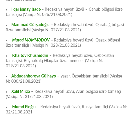
İlqar İsmayılzadə
–
Redaksiya heyəti üzvü – Cənub bölgəsi üzrə
təmsilçisi (Vəsiqə N: 026/21.08.2021)
Məmməd Gürşadoğlu
–
Redaksiya heyəti üzvü, Qarabağ bölgəsi
üzrə təmsilçisi (Vəsiqə N: 027/21.08.2021)
Murad MƏMMƏDOV
–
Redaksiya heyəti üzvü, Qazax bölgəsi
üzrə təmsilçisi (Vəsiqə N: 028/21.08.2021)
Khaitov Khusniddin
– Redaksiya heyəti üzvü, Özbəkistan
təmsilçisi, Beynəlxalq Əlaqələr üzrə menecer (Vəsiqə N:
029/21.08.2021)
Abduqahhorova Gülhayo
– yazar, Özbəkistan təmsilçisi (Vəsiqə
N: 030/21.08.2021)
Xəlil Mirzə
– Redaksiya heyəti üzvü, Aran bölgəsi üzrə təmsilçi
(Vəsiqə N: 31/21.08.2021)
Murad Eloğlu
– Redaksiya heyəti üzvü, Rusiya təmsilçi (Vəsiqə N:
32/21.08.2021