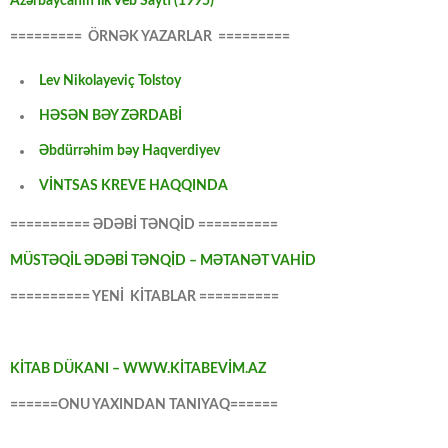
Azərbaycanın İlk Veb Saytı (1995)
========= ÖRNƏK YAZARLAR =========
Lev Nikolayeviç Tolstoy
HƏSƏN BƏY ZƏRDABİ
Əbdürrəhim bəy Haqverdiyev
VİNTSAS KREVE HAQQINDA
========== ƏDƏBİ TƏNQİD ==========
MÜSTƏQİL ƏDƏBİ TƏNQİD – MƏTANƏT VAHİD
========== YENİ KİTABLAR ==========
KİTAB DÜKANI – WWW.KİTABEVİM.AZ
======ONU YAXINDAN TANIYAQ======