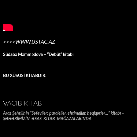
>>>>WWW.USTAC.AZ
Südabə Məmmədova – “Debüt” kitabı
BU XÜSUSİ KİTABDIR:
VACIB KITAB
Araz Şəhrilinin “Səfəvilər: paralellər, ehtimallar, həqiqətlər…” kitabı –
ŞƏHƏRİMİZİN ƏSAS KİTAB MAĞAZALARINDA