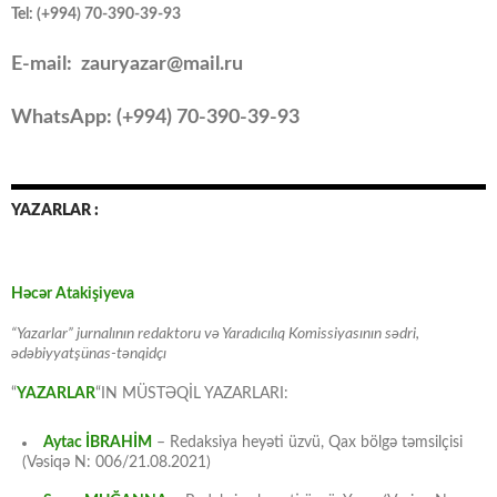
Tel: (+994) 70-390-39-93
E-mail: zauryazar@mail.ru
WhatsApp: (
+994
) 70-390-39-93
YAZARLAR :
Həcər Atakişiyeva
“Yazarlar” jurnalının redaktoru və Yaradıcılıq Komissiyasının sədri,
ədəbiyyatşünas-tənqidçı
“
YAZARLAR
“IN MÜSTƏQİL YAZARLARI:
Aytac İBRAHİM
– Redaksiya heyəti üzvü, Qax bölgə təmsilçisi
(Vəsiqə N: 006/21.08.2021)