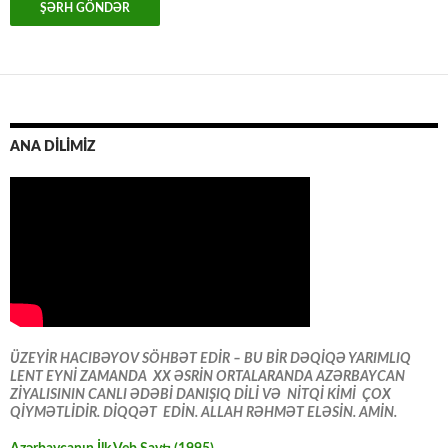
ANA DİLİMİZ
ÜZEYİR HACIBƏYOV SÖHBƏT EDİR – BU BİR DƏQİQƏ YARIMLIQ
LENT EYNİ ZAMANDA XX ƏSRİN ORTALARANDA AZƏRBAYCAN
ZİYALISININ CANLI ƏDƏBİ DANIŞIQ DİLİ VƏ NİTQİ KİMİ ÇOX
QİYMƏTLİDİR. DİQQƏT EDİN. ALLAH RƏHMƏT ELƏSİN. AMİN.