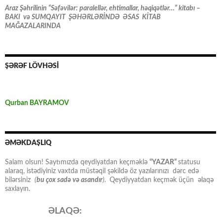
Araz Şəhrilinin “Səfəvilər: paralellər, ehtimallar, həqiqətlər…” kitabı –
BAKI və SUMQAYIT ŞƏHƏRLƏRİNDƏ ƏSAS KİTAB
MAĞAZALARINDA
ŞƏRƏF LÖVHƏSİ
Qurban BAYRAMOV
ƏMƏKDAŞLIQ
Salam olsun! Saytımızda qeydiyatdan keçməklə
“YAZAR”
statusu
alaraq, istədiyiniz vaxtda müstəqil şəkildə öz yazılarınızı dərc edə
bilərsiniz
(
bu çox sadə və asandır
).
Qeydiyyatdan keçmək üçün əlaqə
saxlayın.
ƏLAQƏ: