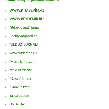
WWW.KİTABEVİM.AZ
WWW.BEYDEMİR.RU
“Ədəbi ovqat” jurnalı
Edebiyyatqazeti.az
“ULDUZ” JURNALI
www.xudaferin.eu
“Həftə içi” qəzeti
radio-kardeche
“Xəzan” jurnalı
“Fədai” qəzeti
Yazyarat.com
USTAC.AZ