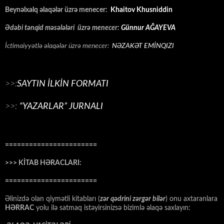
Beynəlxalq əlaqələr üzrə menecer:
Khaitov Khusniddin
Ədəbi tənqid məsələləri üzrə menecer:
Günnur AĞAYEVA
İctimaiyyətlə əlaqələr üzrə menecer:
NƏZAKƏT EMİNQIZI
>>:
SAYTIN İLKİN FORMATI
>>:
“YAZARLAR” JURNALI
=======================
>>> KİTAB HƏRACLARI:
=======================
Əlinizdə olan qiymətli kitabları (
zər qədrini zərgər bilər
) onu axtaranlara
HƏRRAC
yolu ilə satmaq istəyirsinizsə bizimlə əlaqə saxlayın: