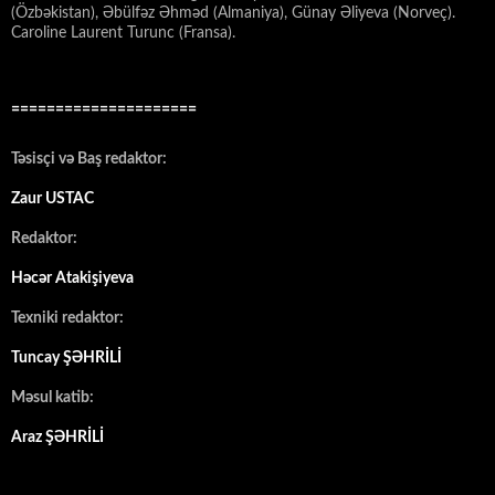
(Özbəkistan), Əbülfəz Əhməd (Almaniya), Günay Əliyeva (Norveç).
Caroline Laurent Turunc (Fransa).
=====================
Təsisçi və Baş redaktor:
Zaur USTAC
Redaktor:
Həcər Atakişiyeva
Texniki redaktor:
Tuncay ŞƏHRİLİ
Məsul katib:
Araz ŞƏHRİLİ