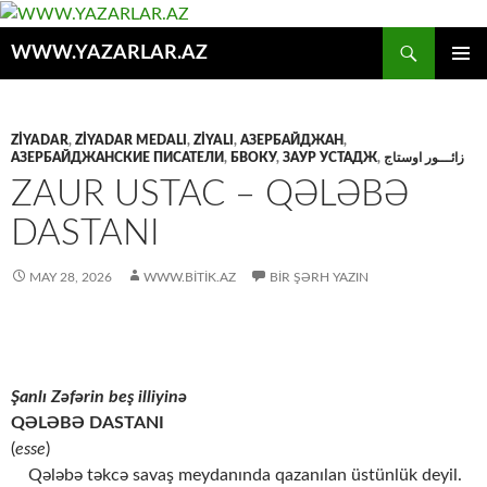
Axtar
WWW.YAZARLAR.AZ
MÜHTƏVIYYATA
ƏSAS
KEÇ
MENYU
ZİYADAR
,
ZİYADAR MEDALI
,
ZİYALI
,
АЗЕРБАЙДЖАН
,
АЗЕРБАЙДЖАНСКИЕ ПИСАТЕЛИ
,
БВОКУ
,
ЗАУР УСТАДЖ
,
زائـــور اوستاج
ZAUR USTAC – QƏLƏBƏ
DASTANI
MAY 28, 2026
WWW.BITIK.AZ
BIR ŞƏRH YAZIN
Şanlı Zəfərin beş illiyinə
QƏLƏBƏ DASTANI
(
esse
)
Qələbə təkcə savaş meydanında qazanılan üstünlük deyil.