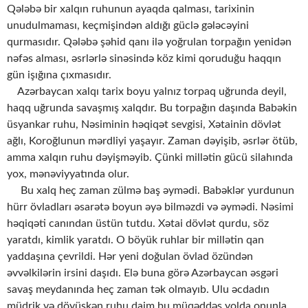
Qələbə bir xalqın ruhunun ayaqda qalması, tarixinin
unudulmaması, keçmişindən aldığı güclə gələcəyini
qurmasıdır. Qələbə şəhid qanı ilə yoğrulan torpağın yenidən
nəfəs alması, əsrlərlə sinəsində köz kimi qoruduğu haqqın
gün işığına çıxmasıdır.
Azərbaycan xalqı tarix boyu yalnız torpaq uğrunda deyil,
haqq uğrunda savaşmış xalqdır. Bu torpağın daşında Babəkin
üsyankar ruhu, Nəsiminin həqiqət sevgisi, Xətainin dövlət
ağlı, Koroğlunun mərdliyi yaşayır. Zaman dəyişib, əsrlər ötüb,
amma xalqın ruhu dəyişməyib. Çünki millətin gücü silahında
yox, mənəviyyatında olur.
Bu xalq heç zaman zülmə baş əymədi. Babəklər yurdunun
hürr övladları əsarətə boyun əyə bilməzdi və əymədi. Nəsimi
həqiqəti canından üstün tutdu. Xətai dövlət qurdu, söz
yaratdı, kimlik yaratdı. O böyük ruhlar bir millətin qan
yaddaşına çevrildi. Hər yeni doğulan övlad özündən
əvvəlkilərin irsini daşıdı. Elə buna görə Azərbaycan əsgəri
savaş meydanında heç zaman tək olmayıb. Ulu əcdadın
müdrik və döyüşkən ruhu daim bu müqəddəs yolda onunla