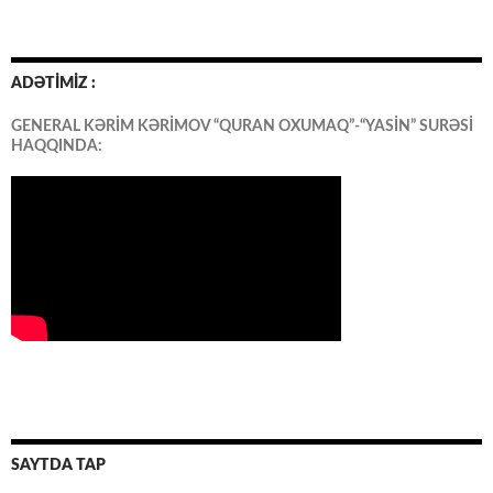
ADƏTİMİZ :
GENERAL KƏRİM KƏRİMOV “QURAN OXUMAQ”-“YASİN” SURƏSİ
HAQQINDA:
SAYTDA TAP