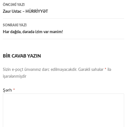
Yazılar
ÖNCƏKI YAZI
üzrə
Zaur Ustac – HÜRRİYYƏT
naviqasiya
SONRAKI YAZI
Hər dağda, dərədə izim var mənim!
BIR CAVAB YAZIN
Sizin e-poçt ünvanınız dərc edilməyəcəkdir.
Gərəkli sahələr
*
ilə
işarələnmişdir
Şərh
*