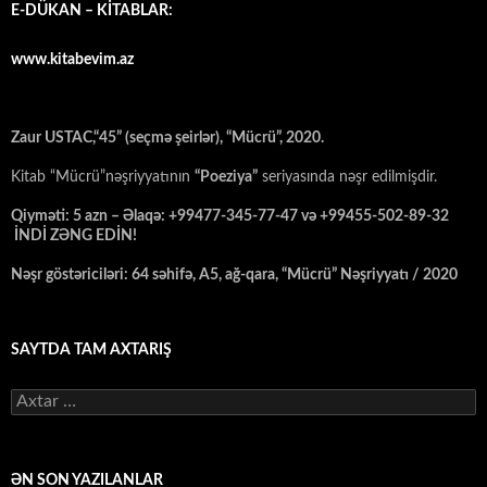
E-DÜKAN – KİTABLAR:
www.kitabevim.az
Zaur USTAC,“45” (seçmə şeirlər), “Mücrü”, 2020.
Kitab “Mücrü”nəşriyyatının
“Poeziya”
seriyasında nəşr edilmişdir.
Qiyməti: 5 azn – Əlaqə: +99477-345-77-47 və +99455-502-89-32
İNDİ ZƏNG EDİN!
Nəşr göstəriciləri: 64 səhifə, A5, ağ-qara, “Mücrü” Nəşriyyatı / 2020
SAYTDA TAM AXTARIŞ
Axtarış:
ƏN SON YAZILANLAR