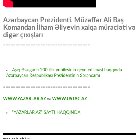
Azərbaycan Prezidenti, Müzəffər Ali Baş
Komandan İlham Əliyevin xalqa müraciəti və
digər çıxışları
===================================
Aşıq Ələsgərin 200 illik yubileyinin qeyd edilməsi haqqında
Azərbaycan Respublikası Prezidentinin Sərəncamı
===================================
WWW.YAZARLAR.AZ
və
WWW.USTAC.AZ
“YAZARLAR.AZ” SAYTI HAQQINDA