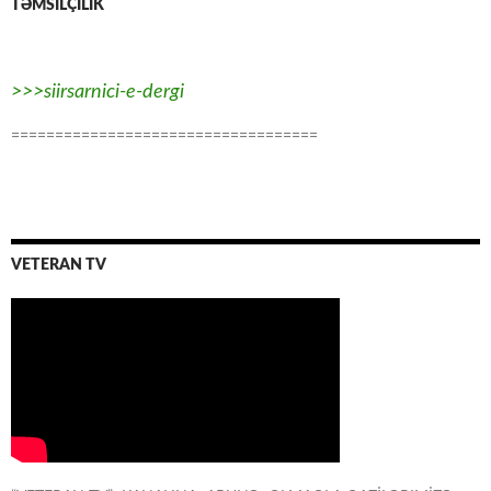
TƏMSİLÇİLİK
>>>siirsarnici-e-dergi
===================================
VETERAN TV