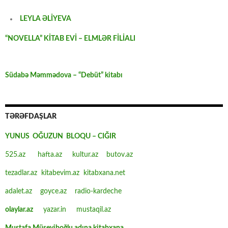
LEYLA ƏLİYEVA
“NOVELLA” KİTAB EVİ – ELMLƏR FİLİALI
Südabə Məmmədova – “Debüt” kitabı
TƏRƏFDAŞLAR
YUNUS OĞUZUN BLOQU – CIĞIR
525.az
hafta.az
kultur.az
butov.az
tezadlar.az
kitabevim.az
kitabxana.net
adalet.az
goyce.az
radio-kardeche
olaylar.az
yazar.in
mustaqil.az
Mustafa Müseyiboğlu adına kitabxana