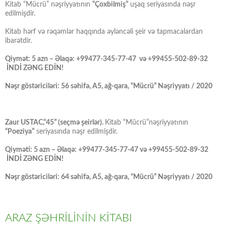
Kitab “Mücrü” nəşriyyatının
“Çoxbilmiş”
uşaq seriyasında nəşr
edilmişdir.
Kitab hərf və rəqəmlər haqqında əyləncəli şeir və tapmacalardan
ibarətdir.
Qiymət: 5 azn – Əlaqə: +99477-345-77-47 və +99455-502-89-32
İNDİ ZƏNG EDİN!
Nəşr göstəriciləri: 56 səhifə, A5, ağ-qara, “Mücrü” Nəşriyyatı / 2020
Zaur USTAC,“45” (seçmə şeirlər).
Kitab “Mücrü”nəşriyyatının
“Poeziya”
seriyasında nəşr edilmişdir.
Qiyməti: 5 azn – Əlaqə: +99477-345-77-47 və +99455-502-89-32
İNDİ ZƏNG EDİN!
Nəşr göstəriciləri: 64 səhifə, A5, ağ-qara, “Mücrü” Nəşriyyatı / 2020
ARAZ ŞƏHRİLİNİN KİTABI