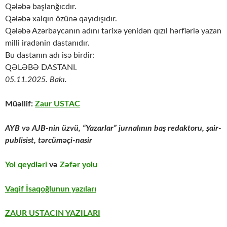
Qələbə başlanğıcdır.
Qələbə xalqın özünə qayıdışıdır.
Qələbə Azərbaycanın adını tarixə yenidən qızıl hərflərlə yazan
milli iradənin dastanıdır.
Bu dastanın adı isə birdir:
QƏLƏBƏ DASTANI.
05.11.2025. Bakı.
Müəllif:
Zaur USTAC
AYB və AJB-nin üzvü, “Yazarlar” jurnalının baş redaktoru,
şair-
publisist, tərcüməçi-nasir
Yol qeydləri
və
Zəfər yolu
Vaqif İsaqoğlunun yazıları
ZAUR USTACIN YAZILARI