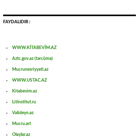
FAYDALIDIR :
WWW.KİTABEVİM.AZ
Aztc.gov.az (tərcümə)
Mucrunesriyyati.az
WWW.USTAC.AZ
Kitabevim.az
Litinstitut.ru
Valideyn.az
Mucru.art
Olaylar.az