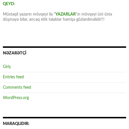
QEYD:
Müstəqil yazarın mövqeyi ilə “
YAZARLAR
“ın mövqeyi üst-üstə
düşməyə bilər, ancaq etik tələblər həmişə gözlənilməlidir!!!
NƏZARƏTÇİ
Giriş
Entries feed
Comments feed
WordPress.org
MARAQLIDIR: