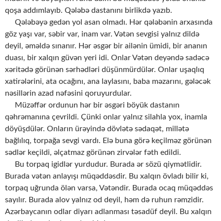
qoşa addımlayıb. Qələbə dastanını birlikdə yazıb.
Qələbəyə gedən yol asan olmadı. Hər qələbənin arxasında
göz yaşı var, səbir var, inam var. Vətən sevgisi yalnız dildə
deyil, əməldə sınanır. Hər əsgər bir ailənin ümidi, bir ananın
duası, bir xalqın güvən yeri idi. Onlar Vətən deyəndə sadəcə
xəritədə görünən sərhədləri düşünmürdülər. Onlar uşaqlıq
xatirələrini, ata ocağını, ana laylasını, baba məzarını, gələcək
nəsillərin azad nəfəsini qoruyurdular.
Müzəffər ordunun hər bir əsgəri böyük dastanın
qəhrəmanına çevrildi. Çünki onlar yalnız silahla yox, inamla
döyüşdülər. Onların ürəyində dövlətə sədaqət, millətə
bağlılıq, torpağa sevgi vardı. Elə buna görə keçilməz görünən
sədlər keçildi, əlçatmaz görünən zirvələr fəth edildi.
Bu torpaq igidlər yurdudur. Burada ər sözü qiymətlidir.
Burada vətən anlayışı müqəddəsdir. Bu xalqın övladı bilir ki,
torpaq uğrunda ölən varsa, Vətəndir. Burada ocaq müqəddəs
sayılır. Burada alov yalnız od deyil, həm də ruhun rəmzidir.
Azərbaycanın odlar diyarı adlanması təsadüf deyil. Bu xalqın