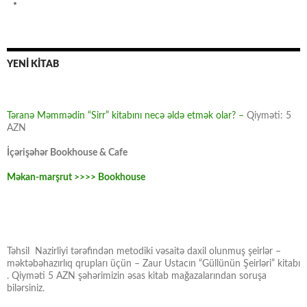
YENİ KİTAB
Təranə Məmmədin “Sirr” kitabını necə əldə etmək olar? –
Qiyməti: 5
AZN
İçərişəhər Bookhouse & Cafe
Məkan-marşrut >>>> Bookhouse
Təhsil Nazirliyi tərəfindən metodiki vəsaitə daxil olunmuş şeirlər –
məktəbəhazırlıq qrupları üçün – Zaur Ustacın “Güllünün Şeirləri” kitabı
. Qiyməti 5 AZN şəhərimizin əsas kitab mağazalarından soruşa
bilərsiniz.