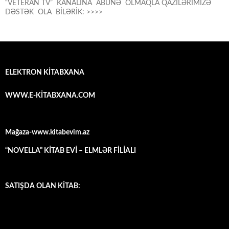
“VETERAN TV” KANALINA ABUNƏ OLMAQLA QAZİLƏRIMİZƏ
DƏSTƏK OLA BİLƏRİK: >>>>
ELEKTRON KİTABXANA
WWW.E-KİTABXANA.COM
Mağaza-www.kitabevim.az
“NOVELLA” KİTAB EVİ – ELMLƏR FİLİALI
SATIŞDA OLAN KİTAB: