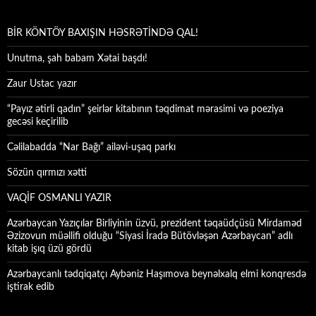
BİR KÖNTÖY BAXIŞIN HƏSRƏTİNDƏ QAL!
Unutma, şah babam Xətai başdı!
Zaur Ustac yazır
“Payız ətirli qadın” şeirlər kitabının təqdimat mərasimi və poeziya
gecəsi keçirilib
Cəlilabadda “Nar Bağı” ailəvi-uşaq parkı
Sözün qırmızı xətti
VAQİF OSMANLI YAZIR
Azərbaycan Yazıçılar Birliyinin üzvü, prezident təqaüdçüsü Mirdaməd
Əzizovun müəllifi olduğu “Siyasi İradə Bütövləşən Azərbaycan” adlı
kitab işıq üzü gördü
Azərbaycanlı tədqiqatçı Aybəniz Haşımova beynəlxalq elmi konqresdə
iştirak edib