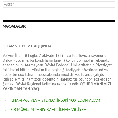
Axtarış:
MƏQALƏLƏR
İLHAM VƏLİYEV HAQQINDA
Vəliyev İlham Əli oğlu, 7 oktyabr 1959 –cu ildə Tovuzu rayonunun
Əlibəyi (yəqin ki, bu kəndi hamı tanıyır) kəndində müəllim ailəsində
anadan olub. Azərbaycan Dövlət Pedoqoji Universitetinin Riyaziyyat
fakültəsini bitirib. Müəllimliklə başladığı fəaliyyəti dövründə indiyə
qədər bir çox təhsil müəssisələrində müxtəlif vəzifələrdə çalışıb.
İqtisad elmləri namizədi, dosentdir. Hal-hazırda özündən söz etdirən
Şamaxı Dövlət Regional Kollecinə rəhbərlik edir.
QƏHRƏMANIMIZI
YAXINDAN TANIYAQ:
İLHAM VƏLİYEV – STEREOTİPLƏRİ YOX EDƏN ADAM
BİR MÜƏLLİM TANIYIRAM – İLHAM VƏLİYEV