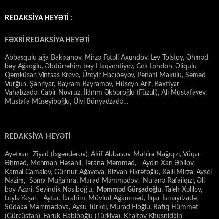
REDAKSİYA HEYƏTİ :
FƏXRİ REDAKSİYA HEYƏTİ
Abbasqulu ağa Bakıxanov, Mirzə Fətəli Axundov, Lev Tolstoy, Əhməd
bəy Ağaoğlu, Əbdürrəhim bəy Haqverdiyev, Cek London, Əliqulu
Qəmküsar, Vintsas Kreve, Üzeyir Hacıbəyov, Pənahi Makulu, Səməd
Vurğun, Şəhriyar, Bayram Bayramov, Hüseyn Arif, Bəxtiyar
Vahabzadə, Cabir Novruz, İldırım Əkbəroğlu (Füzuli), Alı Mustafayev,
Mustafa Müseyiboğlu, Ülvi Bünyadzadə…
REDAKSİYA HEYƏTİ
Ayətxan Ziyad (İsgəndərov), Akif Abbasov, Mahirə Nağıqızı, Vüqar
Əhməd, Mehman Həsənli, Təranə Məmməd, Aydın Xan Əbilov,
Kamal Camalov, Günnur Ağayeva, Rizvan Fikrətoğlu, Xəlil Mirzə, Aysel
Nazim, Səma Muğanna, Murad Məmmədov, Nuranə Rafailqızı, Əli
bəy Azəri, Sevindik Nəsiboğlu,
Məmməd Gürşadoğlu
, Taleh Xəlilov,
Leyla Yaşar, Aytac İbrahim, Mövlud Ağamməd, İlqar İsmayılzadə,
Südabə Məmmədova, Aysu Türkel, Murad Eloğlu, Rafiq Hümmət
(Gürcüstan), Faruk Habiboğlu (Türkiyə), Khaitov Khusniddin