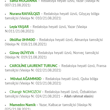
Səma MUĞANNA
– Redaksiya heyəti üzvü, Yazar (Vəsiqə N:
007/21.08.2021)
Nuranə RAFAİLQIZI
– Redaksiya heyəti üzvü, Göyçay bölgə
təmsilçisi (Vəsiqə N: 010/21.08.2021)
Leyla YAŞAR
– Redaksiya heyəti üzvü, Yazar (Vəsiqə
N:011/21.08.2021)
Əbülfəz ƏHMƏD
– Redaksiya heyəti üzvü, Almaniya təmsilçisi
(Vəsiqə N: 018/21.08.2021)
Günay ƏLİYEVA
– Redaksiya heyəti üzvü, Norveç təmsilçisi
(Vəsiqə N: 019/21.08.2021)
CAROLİNE LAURENT TURUNC
– Redaksiya heyəti üzvü, Fransa
təmsilçisi (Vəsiqə N: 022/21.08.2021)
Mövlud AĞAMMƏD
– Redaksiya heyəti üzvü, Quba bölgə
təmsilçisi (Vəsiqə N: 023/21.08.2021)
Cihangir NOMOZOV
– Redaksiya heyəti üzvü, Özbəkistan
təmsilçisi (Vəsiqə N: 024/21.08.2021 –
Allah rəhmət eləsin
)
Mamedov Namik
–
Yazar, Kəlbəcər təmsilçisi (Vəsiqə N:
025/21.08.2021)