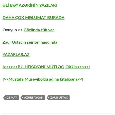
ƏLİ BƏY AZƏRİNİN YAZILARI
DAHA ÇOX MƏLUMAT BURADA
Oxuyun >>
Gözündə tük var
Zaur Ustacın şeirləri haqqında
YAZARLAR.AZ
I>>>>>>BU HEKAYƏNİ MÜTLƏQ OXU<<<<<<I
I>>Mustafa Müseyiboğlu adına kitabxana<<I
28 MAY
AZƏRBAYCAN
ZAUR USTAC