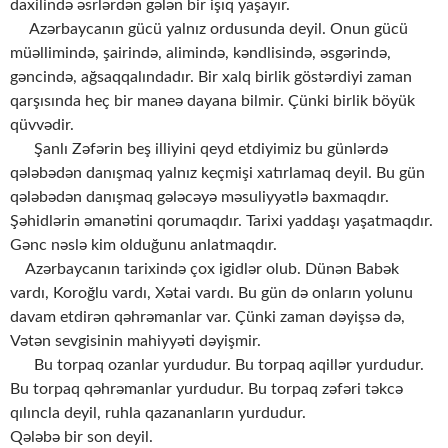
daxilində əsrlərdən gələn bir işıq yaşayır.
Azərbaycanın gücü yalnız ordusunda deyil. Onun gücü
müəllimində, şairində, alimində, kəndlisində, əsgərində,
gəncində, ağsaqqalındadır. Bir xalq birlik göstərdiyi zaman
qarşısında heç bir maneə dayana bilmir. Çünki birlik böyük
qüvvədir.
Şanlı Zəfərin beş illiyini qeyd etdiyimiz bu günlərdə
qələbədən danışmaq yalnız keçmişi xatırlamaq deyil. Bu gün
qələbədən danışmaq gələcəyə məsuliyyətlə baxmaqdır.
Şəhidlərin əmanətini qorumaqdır. Tarixi yaddaşı yaşatmaqdır.
Gənc nəslə kim olduğunu anlatmaqdır.
Azərbaycanın tarixində çox igidlər olub. Dünən Babək
vardı, Koroğlu vardı, Xətai vardı. Bu gün də onların yolunu
davam etdirən qəhrəmanlar var. Çünki zaman dəyişsə də,
Vətən sevgisinin mahiyyəti dəyişmir.
Bu torpaq ozanlar yurdudur. Bu torpaq aqillər yurdudur.
Bu torpaq qəhrəmanlar yurdudur. Bu torpaq zəfəri təkcə
qılıncla deyil, ruhla qazananların yurdudur.
Qələbə bir son deyil.