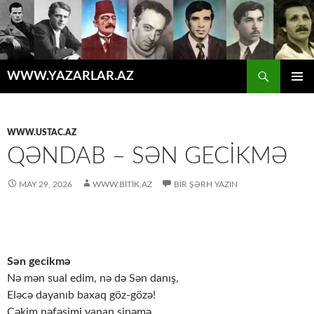
Axtar
WWW.YAZARLAR.AZ
MÜHTƏVIYYATA
ƏSAS
KEÇ
MENYU
WWW.USTAC.AZ
QƏNDAB – SƏN GECIKMƏ
MAY 29, 2026
WWW.BITIK.AZ
BIR ŞƏRH YAZIN
Sən gecikmə
Nə mən sual edim, nə də Sən danış,
Eləcə dayanıb baxaq göz-gözə!
Çəkim nəfəsimi yanan sinəmə,