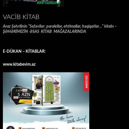
VACIB KITAB
Araz Şəhrilinin “Səfəvilər: paralellər, ehtimallar, həqiqətlər…” kitabı –
ŞƏHƏRİMİZİN ƏSAS KİTAB MAĞAZALARINDA
E-DÜKAN – KİTABLAR:
www.kitabevim.az