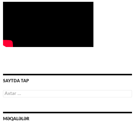
SAYTDA TAP
Axtarış:
MƏQALƏLƏR