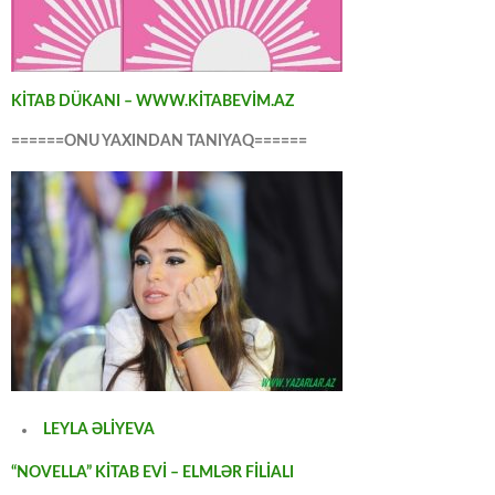
KİTAB DÜKANI – WWW.KİTABEVİM.AZ
======ONU YAXINDAN TANIYAQ======
LEYLA ƏLİYEVA
“NOVELLA” KİTAB EVİ – ELMLƏR FİLİALI