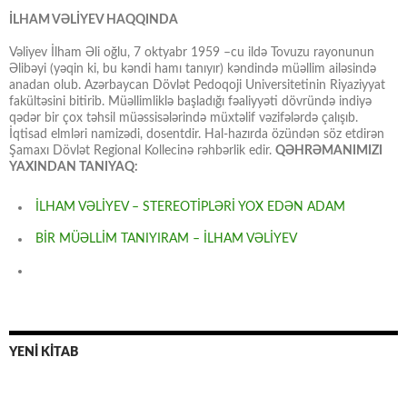
İLHAM VƏLİYEV HAQQINDA
Vəliyev İlham Əli oğlu, 7 oktyabr 1959 –cu ildə Tovuzu rayonunun
Əlibəyi (yəqin ki, bu kəndi hamı tanıyır) kəndində müəllim ailəsində
anadan olub. Azərbaycan Dövlət Pedoqoji Universitetinin Riyaziyyat
fakültəsini bitirib. Müəllimliklə başladığı fəaliyyəti dövründə indiyə
qədər bir çox təhsil müəssisələrində müxtəlif vəzifələrdə çalışıb.
İqtisad elmləri namizədi, dosentdir. Hal-hazırda özündən söz etdirən
Şamaxı Dövlət Regional Kollecinə rəhbərlik edir.
QƏHRƏMANIMIZI
YAXINDAN TANIYAQ:
İLHAM VƏLİYEV – STEREOTİPLƏRİ YOX EDƏN ADAM
BİR MÜƏLLİM TANIYIRAM – İLHAM VƏLİYEV
YENİ KİTAB