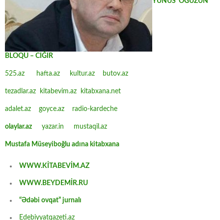
YUNUS OĞUZUN
BLOQU – CIĞIR
525.az
hafta.az
kultur.az
butov.az
tezadlar.az
kitabevim.az
kitabxana.net
adalet.az
goyce.az
radio-kardeche
olaylar.az
yazar.in
mustaqil.az
Mustafa Müseyiboğlu adına kitabxana
WWW.KİTABEVİM.AZ
WWW.BEYDEMİR.RU
“Ədəbi ovqat” jurnalı
Edebiyyatqazeti.az