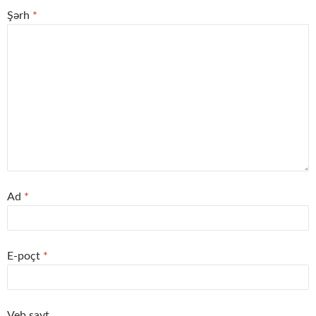
Şərh
*
Ad
*
E-poçt
*
Veb sayt