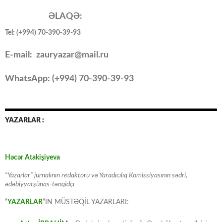
ƏLAQƏ:
Tel: (+994) 70-390-39-93
E-mail: zauryazar@mail.ru
WhatsApp: (
+994
) 70-390-39-93
YAZARLAR :
Həcər Atakişiyeva
“Yazarlar” jurnalının redaktoru və Yaradıcılıq Komissiyasının sədri,
ədəbiyyatşünas-tənqidçı
“
YAZARLAR
“IN MÜSTƏQİL YAZARLARI: