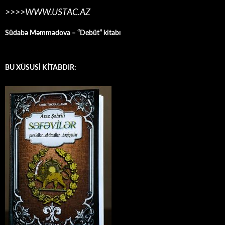
>>>>WWW.USTAC.AZ
Südabə Məmmədova – “Debüt” kitabı
BU XÜSUSİ KİTABDIR: