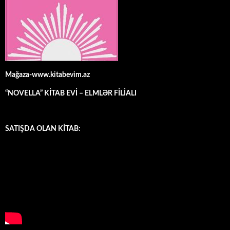
Mağaza-www.kitabevim.az
“NOVELLA” KİTAB EVİ – ELMLƏR FİLİALI
SATIŞDA OLAN KİTAB: