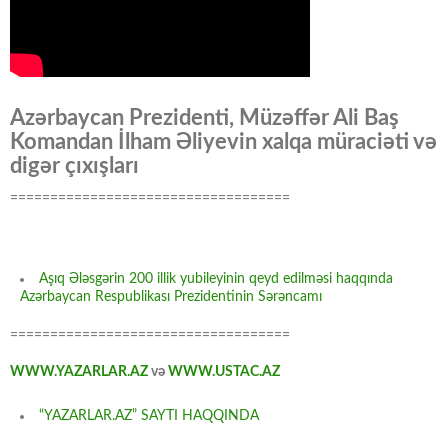
Azərbaycan Prezidenti, Müzəffər Ali Baş
Komandan İlham Əliyevin xalqa müraciəti və
digər çıxışları
===================================
Aşıq Ələsgərin 200 illik yubileyinin qeyd edilməsi haqqında
Azərbaycan Respublikası Prezidentinin Sərəncamı
===================================
WWW.YAZARLAR.AZ
və
WWW.USTAC.AZ
“YAZARLAR.AZ” SAYTI HAQQINDA