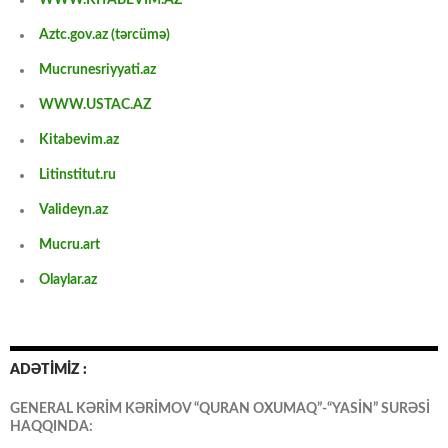
WWW.KİTABEVİM.AZ
Aztc.gov.az (tərcümə)
Mucrunesriyyati.az
WWW.USTAC.AZ
Kitabevim.az
Litinstitut.ru
Valideyn.az
Mucru.art
Olaylar.az
ADƏTİMİZ :
GENERAL KƏRİM KƏRİMOV “QURAN OXUMAQ”-“YASİN” SURƏSİ
HAQQINDA: