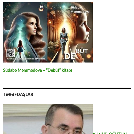
Südabə Məmmədova – “Debüt” kitabı
TƏRƏFDAŞLAR