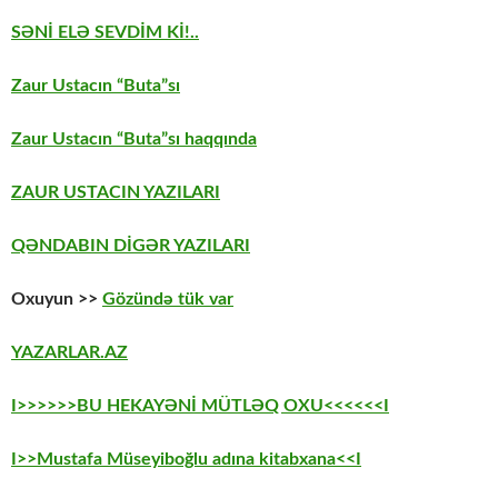
SƏNİ ELƏ SEVDİM Kİ!..
Zaur Ustacın “Buta”sı
Zaur Ustacın “Buta”sı haqqında
ZAUR USTACIN YAZILARI
QƏNDABIN DİGƏR YAZILARI
Oxuyun >>
Gözündə tük var
YAZARLAR.AZ
I>>>>>>BU HEKAYƏNİ MÜTLƏQ OXU<<<<<<I
I>>Mustafa Müseyiboğlu adına kitabxana<<I