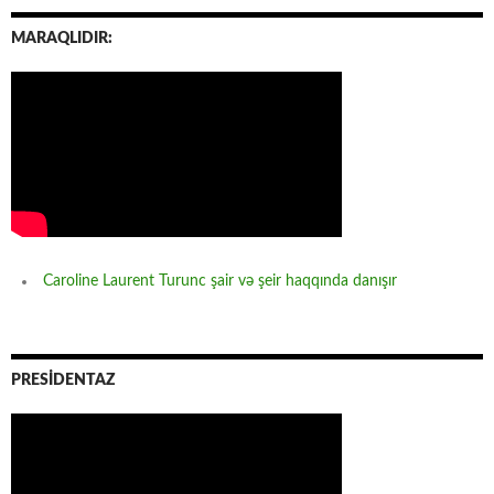
MARAQLIDIR:
Caroline Laurent Turunc şair və şeir haqqında danışır
PRESİDENTAZ