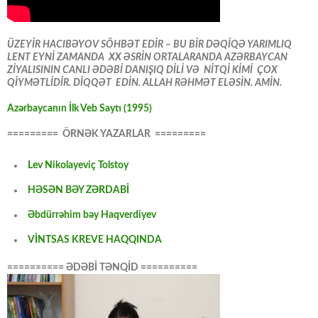
ÜZEYİR HACIBƏYOV SÖHBƏT EDİR – BU BİR DƏQİQƏ YARIMLIQ
LENT EYNİ ZAMANDA XX ƏSRİN ORTALARANDA AZƏRBAYCAN
ZİYALISININ CANLI ƏDƏBİ DANIŞIQ DİLİ VƏ NİTQİ KİMİ ÇOX
QİYMƏTLİDİR. DİQQƏT EDİN. ALLAH RƏHMƏT ELƏSİN. AMİN.
Azərbaycanın İlk Veb Saytı (1995)
========= ÖRNƏK YAZARLAR =========
Lev Nikolayeviç Tolstoy
HƏSƏN BƏY ZƏRDABİ
Əbdürrəhim bəy Haqverdiyev
VİNTSAS KREVE HAQQINDA
========== ƏDƏBİ TƏNQİD ==========