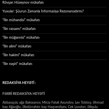
Rövşən Hüseynov mükafatı
Yuxular: Şüurun Zamanla İnformasiya Rezonansıdırmı?
“İlin mühəndisi” mükafatı
“İlin rəssamı” mükafatı
“İlin müğənnisi” mükafatı
“İlin alimi” mükafatı
“İlin həkimi” mükafatı
“İlin naşiri” mükafatı
REDAKSİYA HEYƏTİ :
FƏXRİ REDAKSİYA HEYƏTİ
Abbasqulu ağa Bakıxanov, Mirzə Fətəli Axundov, Lev Tolstoy, Əhməd
bəy Ağaoğlu, Əbdürrəhim bəy Haqverdiyev, Cek London, Əliqulu