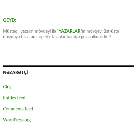
QEYD:
Müstəqil yazarın mövqeyi ilə “
YAZARLAR
“ın mövqeyi üst-üstə
düşməyə bilər, ancaq etik tələblər həmişə gözlənilməlidir!!!
NƏZARƏTÇİ
Giriş
Entries feed
Comments feed
WordPress.org