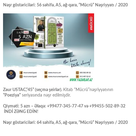
Nəşr göstəriciləri: 56 səhifə, A5, ağ-qara, “Mücrü” Nəşriyyatı / 2020
Zaur USTAC,“45” (seçmə şeirlər).
Kitab “Mücrü”nəşriyyatının
“Poeziya”
seriyasında nəşr edilmişdir.
Qiyməti: 5 azn – Əlaqə: +99477-345-77-47 və +99455-502-89-32
İNDİ ZƏNG EDİN!
Nəşr göstəriciləri: 64 səhifə, A5, ağ-qara, “Mücrü” Nəşriyyatı / 2020