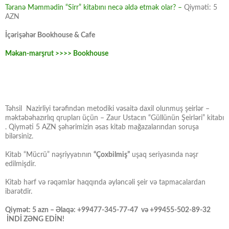
Təranə Məmmədin “Sirr” kitabını necə əldə etmək olar? –
Qiyməti: 5
AZN
İçərişəhər Bookhouse & Cafe
Məkan-marşrut >>>> Bookhouse
Təhsil Nazirliyi tərəfindən metodiki vəsaitə daxil olunmuş şeirlər –
məktəbəhazırlıq qrupları üçün – Zaur Ustacın “Güllünün Şeirləri” kitabı
. Qiyməti 5 AZN şəhərimizin əsas kitab mağazalarından soruşa
bilərsiniz.
Kitab “Mücrü” nəşriyyatının
“Çoxbilmiş”
uşaq seriyasında nəşr
edilmişdir.
Kitab hərf və rəqəmlər haqqında əyləncəli şeir və tapmacalardan
ibarətdir.
Qiymət: 5 azn – Əlaqə: +99477-345-77-47 və +99455-502-89-32
İNDİ ZƏNG EDİN!