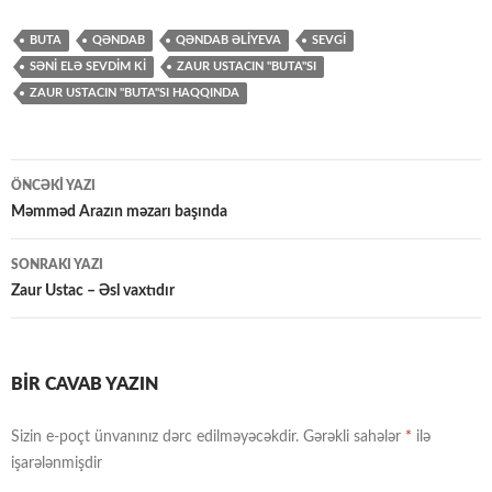
BUTA
QƏNDAB
QƏNDAB ƏLIYEVA
SEVGİ
SƏNI ELƏ SEVDIM KI
ZAUR USTACIN "BUTA"SI
ZAUR USTACIN "BUTA"SI HAQQINDA
Yazılar
ÖNCƏKI YAZI
üzrə
Məmməd Arazın məzarı başında
naviqasiya
SONRAKI YAZI
Zaur Ustac – Əsl vaxtıdır
BIR CAVAB YAZIN
Sizin e-poçt ünvanınız dərc edilməyəcəkdir.
Gərəkli sahələr
*
ilə
işarələnmişdir