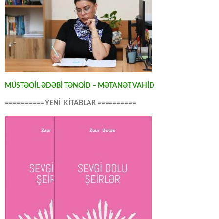
MÜSTƏQİL ƏDƏBİ TƏNQİD – MƏTANƏT VAHİD
========== YENİ KİTABLAR ==========