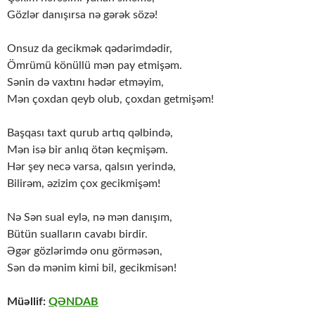
Gözlər danışırsa nə gərək sözə!
Onsuz da gecikmək qədərimdədir,
Ömrümü könüllü mən pay etmişəm.
Sənin də vaxtını hədər etməyim,
Mən çoxdan qeyb olub, çoxdan getmişəm!
Başqası taxt qurub artıq qəlbində,
Mən isə bir anlıq ötən keçmişəm.
Hər şey necə varsa, qalsın yerində,
Bilirəm, əzizim çox gecikmişəm!
Nə Sən sual eylə, nə mən danışım,
Bütün sualların cavabı birdir.
Əgər gözlərimdə onu görməsən,
Sən də mənim kimi bil, gecikmisən!
Müəllif:
QƏNDAB