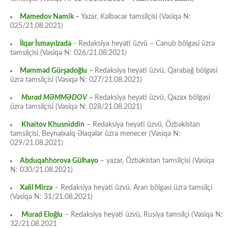
Mamedov Namik
–
Yazar, Kəlbəcər təmsilçisi (Vəsiqə N:
025/21.08.2021)
İlqar İsmayılzadə
–
Redaksiya heyəti üzvü – Cənub bölgəsi üzrə
təmsilçisi (Vəsiqə N: 026/21.08.2021)
Məmməd Gürşadoğlu
–
Redaksiya heyəti üzvü, Qarabağ bölgəsi
üzrə təmsilçisi (Vəsiqə N: 027/21.08.2021)
Murad MƏMMƏDOV
–
Redaksiya heyəti üzvü, Qazax bölgəsi
üzrə təmsilçisi (Vəsiqə N: 028/21.08.2021)
Khaitov Khusniddin
– Redaksiya heyəti üzvü, Özbəkistan
təmsilçisi, Beynəlxalq Əlaqələr üzrə menecer (Vəsiqə N:
029/21.08.2021)
Abduqahhorova Gülhayo
– yazar, Özbəkistan təmsilçisi (Vəsiqə
N: 030/21.08.2021)
Xəlil Mirzə
– Redaksiya heyəti üzvü, Aran bölgəsi üzrə təmsilçi
(Vəsiqə N: 31/21.08.2021)
Murad Eloğlu
– Redaksiya heyəti üzvü, Rusiya təmsilçi (Vəsiqə N:
32/21.08.2021