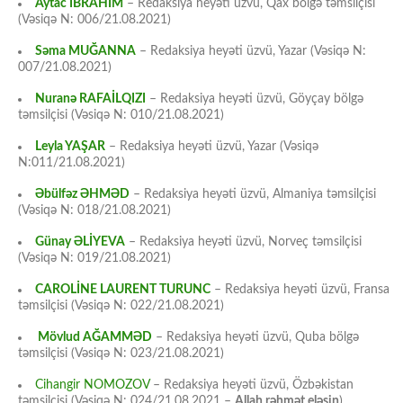
Aytac İBRAHİM
– Redaksiya heyəti üzvü, Qax bölgə təmsilçisi
(Vəsiqə N: 006/21.08.2021)
Səma MUĞANNA
– Redaksiya heyəti üzvü, Yazar (Vəsiqə N:
007/21.08.2021)
Nuranə RAFAİLQIZI
– Redaksiya heyəti üzvü, Göyçay bölgə
təmsilçisi (Vəsiqə N: 010/21.08.2021)
Leyla YAŞAR
– Redaksiya heyəti üzvü, Yazar (Vəsiqə
N:011/21.08.2021)
Əbülfəz ƏHMƏD
– Redaksiya heyəti üzvü, Almaniya təmsilçisi
(Vəsiqə N: 018/21.08.2021)
Günay ƏLİYEVA
– Redaksiya heyəti üzvü, Norveç təmsilçisi
(Vəsiqə N: 019/21.08.2021)
CAROLİNE LAURENT TURUNC
– Redaksiya heyəti üzvü, Fransa
təmsilçisi (Vəsiqə N: 022/21.08.2021)
Mövlud AĞAMMƏD
– Redaksiya heyəti üzvü, Quba bölgə
təmsilçisi (Vəsiqə N: 023/21.08.2021)
Cihangir NOMOZOV
– Redaksiya heyəti üzvü, Özbəkistan
təmsilçisi (Vəsiqə N: 024/21.08.2021 –
Allah rəhmət eləsin
)