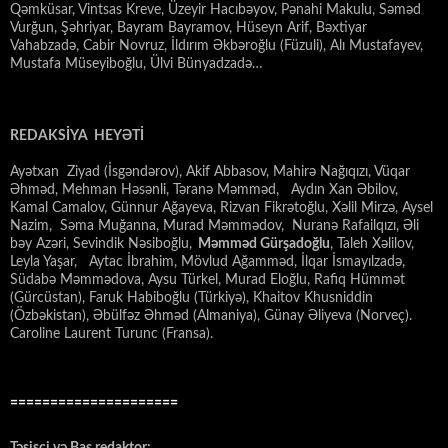
Qəmküsar, Vintsas Kreve, Üzeyir Hacıbəyov, Pənahi Makulu, Səməd
Vurğun, Şəhriyar, Bayram Bayramov, Hüseyn Arif, Bəxtiyar
Vahabzadə, Cabir Novruz, İldırım Əkbəroğlu (Füzuli), Alı Mustafayev,
Mustafa Müseyiboğlu, Ülvi Bünyadzadə…
REDAKSİYA HEYƏTİ
Ayətxan Ziyad (İsgəndərov), Akif Abbasov, Mahirə Nağıqızı, Vüqar
Əhməd, Mehman Həsənli, Təranə Məmməd, Aydın Xan Əbilov,
Kamal Camalov, Günnur Ağayeva, Rizvan Fikrətoğlu, Xəlil Mirzə, Aysel
Nazim, Səma Muğanna, Murad Məmmədov, Nuranə Rafailqızı, Əli
bəy Azəri, Sevindik Nəsiboğlu,
Məmməd Gürşadoğlu
, Taleh Xəlilov,
Leyla Yaşar, Aytac İbrahim, Mövlud Ağamməd, İlqar İsmayılzadə,
Südabə Məmmədova, Aysu Türkel, Murad Eloğlu, Rafiq Hümmət
(Gürcüstan), Faruk Habiboğlu (Türkiyə), Khaitov Khusniddin
(Özbəkistan), Əbülfəz Əhməd (Almaniya), Günay Əliyeva (Norveç).
Caroline Laurent Turunc (Fransa).
=====================