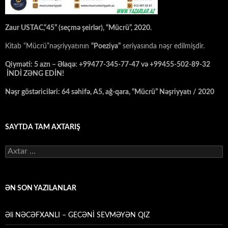
Zaur USTAC,“45” (seçmə şeirlər), “Mücrü”, 2020.
Kitab “Mücrü”nəşriyyatının
“Poeziya”
seriyasında nəşr edilmişdir.
Qiyməti: 5 azn – Əlaqə: +99477-345-77-47 və +99455-502-89-32
İNDİ ZƏNG EDİN!
Nəşr göstəriciləri: 64 səhifə, A5, ağ-qara, “Mücrü” Nəşriyyatı / 2020
SAYTDA TAM AXTARIŞ
Axtarış:
ƏN SON YAZILANLAR
Əli NƏCƏFXANLI – GECƏNİ SEVMƏYƏN QIZ