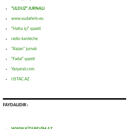
“ULDUZ” JURNALI
www.xudaferin.eu
“Həftə içi” qəzeti
radio-kardeche
“Xəzan” jurnalı
“Fədai” qəzeti
Yazyarat.com
USTAC.AZ
FAYDALIDIR :