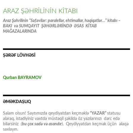
ARAZ ŞƏHRİLİNİN KİTABI
Araz Şəhrilinin “Səfəvilər: paralellər, ehtimallar, həqiqətlər…” kitabı –
BAKI və SUMQAYIT ŞƏHƏRLƏRİNDƏ ƏSAS KİTAB
MAĞAZALARINDA
ŞƏRƏF LÖVHƏSİ
Qurban BAYRAMOV
ƏMƏKDAŞLIQ
Salam olsun! Saytımızda qeydiyatdan keçməklə
“YAZAR”
statusu
alaraq, istədiyiniz vaxtda müstəqil şəkildə öz yazılarınızı dərc edə
bilərsiniz
(
bu çox sadə və asandır
).
Qeydiyyatdan keçmək üçün əlaqə
saxlayın.