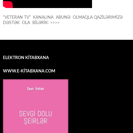
“VETERAN TV” KANALINA ABUNƏ OLMAQLA QAZİLƏRIMİZƏ
DƏSTƏK OLA BİLƏRİK: >>>>
ELEKTRON KİTABXANA
WWW.E-KİTABXANA.COM