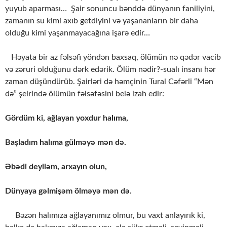
yuyub aparması… Şair sonuncu bənddə dünyanın faniliyini,
zamanın su kimi axıb getdiyini və yaşananların bir daha
olduğu kimi yaşanmayacağına işarə edir…
Həyata bir az fəlsəfi yöndən baxsaq, ölümün nə qədər vacib
və zəruri olduğunu dərk edərik. Ölüm nədir?-sualı insanı hər
zaman düşündürüb. Şairləri də həmçinin Tural Cəfərli “Mən
də” şeirində ölümün fəlsəfəsini belə izah edir:
Gördüm ki, ağlayan yoxdur halıma,
Başladım halıma gülməyə mən də.
Əbədi deyiləm, arxayın olun,
Dünyaya gəlmişəm ölməyə mən də.
Bəzən halımıza ağlayanımız olmur, bu vaxt anlayırık ki,