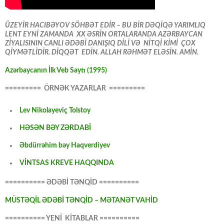
ÜZEYİR HACIBƏYOV SÖHBƏT EDİR – BU BİR DƏQİQƏ YARIMLIQ
LENT EYNİ ZAMANDA XX ƏSRİN ORTALARANDA AZƏRBAYCAN
ZİYALISININ CANLI ƏDƏBİ DANIŞIQ DİLİ VƏ NİTQİ KİMİ ÇOX
QİYMƏTLİDİR. DİQQƏT EDİN. ALLAH RƏHMƏT ELƏSİN. AMİN.
Azərbaycanın İlk Veb Saytı (1995)
========= ÖRNƏK YAZARLAR =========
Lev Nikolayeviç Tolstoy
HƏSƏN BƏY ZƏRDABİ
Əbdürrəhim bəy Haqverdiyev
VİNTSAS KREVE HAQQINDA
========== ƏDƏBİ TƏNQİD ==========
MÜSTƏQİL ƏDƏBİ TƏNQİD – MƏTANƏT VAHİD
========== YENİ KİTABLAR ==========