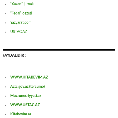
“Xəzan” jurnalı
“Fədai” qəzeti
Yazyarat.com
USTAC.AZ
FAYDALIDIR :
WWW.KİTABEVİM.AZ
Aztc.gov.az (tərcümə)
Mucrunesriyyati.az
WWW.USTAC.AZ
Kitabevim.az