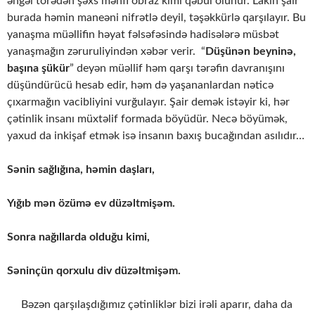
əngəl törədən şəxs mənfi obraz kimi qəbul olunur. Lakin şair
burada həmin maneəni nifrətlə deyil, təşəkkürlə qarşılayır. Bu
yanaşma müəllifin həyat fəlsəfəsində hadisələrə müsbət
yanaşmağın zəruruliyindən xəbər verir. “
Düşünən beyninə,
başına şükür
” deyən müəllif həm qarşı tərəfin davranışını
düşündürücü hesab edir, həm də yaşananlardan nəticə
çıxarmağın vacibliyini vurğulayır. Şair demək istəyir ki, hər
çətinlik insanı müxtəlif formada böyüdür. Necə böyümək,
yaxud da inkişaf etmək isə insanın baxış bucağından asılıdır…
Sənin sağlığına, həmin daşları,
Yığıb mən özümə ev düzəltmişəm.
Sonra nağıllarda olduğu kimi,
Səninçün qorxulu div düzəltmişəm.
Bəzən qarşılaşdığımız çətinliklər bizi irəli aparır, daha da