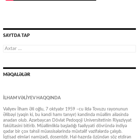
SAYTDA TAP
Axtarış:
MƏQALƏLƏR
İLHAM VƏLİYEV HAQQINDA
Vəliyev İlham Əli oğlu, 7 oktyabr 1959 –cu ildə Tovuzu rayonunun
Əlibəyi (yəqin ki, bu kəndi hamı tanıyır) kəndində müəllim ailəsində
anadan olub. Azərbaycan Dövlət Pedoqoji Universitetinin Riyaziyyat
fakültəsini bitirib. Müəllimliklə başladığı fəaliyyəti dövründə indiyə
qədər bir çox təhsil müəssisələrində müxtəlif vəzifələrdə çalışıb.
İqtisad elmləri namizədi, dosentdir. Hal-hazırda özündən söz etdirən