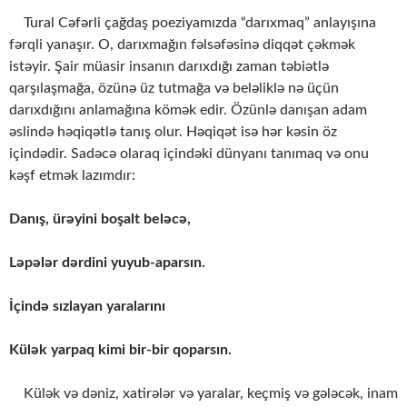
Tural Cəfərli çağdaş poeziyamızda “darıxmaq” anlayışına
fərqli yanaşır. O, darıxmağın fəlsəfəsinə diqqət çəkmək
istəyir. Şair müasir insanın darıxdığı zaman təbiətlə
qarşılaşmağa, özünə üz tutmağa və beləliklə nə üçün
darıxdığını anlamağına kömək edir. Özünlə danışan adam
əslində həqiqətlə tanış olur. Həqiqət isə hər kəsin öz
içindədir. Sadəcə olaraq içindəki dünyanı tanımaq və onu
kəşf etmək lazımdır:
Danış, ürəyini boşalt beləcə,
Ləpələr dərdini yuyub-aparsın.
İçində sızlayan yaralarını
Külək yarpaq kimi bir-bir qoparsın.
Külək və dəniz, xatirələr və yaralar, keçmiş və gələcək, inam