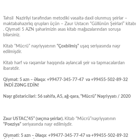
Təhsil Nazirliyi tərəfindən metodiki vəsaitə daxil olunmuş şeirlər –
məktəbəhazırlıq qrupları üçün – Zaur Ustacın “Güllünün Şeirləri” kitabı
. Qiyməti 5 AZN şəhərimizin əsas kitab mağazalarından soruşa
bilərsiniz.
Kitab “Mücrü” nəşriyyatının
“Çoxbilmiş”
uşaq seriyasında nəşr
edilmişdir.
Kitab hərf və rəqəmlər haqqında əyləncəli şeir və tapmacalardan
ibarətdir.
Qiymət: 5 azn – Əlaqə: +99477-345-77-47 və +99455-502-89-32
İNDİ ZƏNG EDİN!
Nəşr göstəriciləri: 56 səhifə, A5, ağ-qara, “Mücrü” Nəşriyyatı / 2020
Zaur USTAC,“45” (seçmə şeirlər).
Kitab “Mücrü”nəşriyyatının
“Poeziya”
seriyasında nəşr edilmişdir.
Qiyməti: 5 azn – Əlaqə: +99477-345-77-47 və +99455-502-89-32