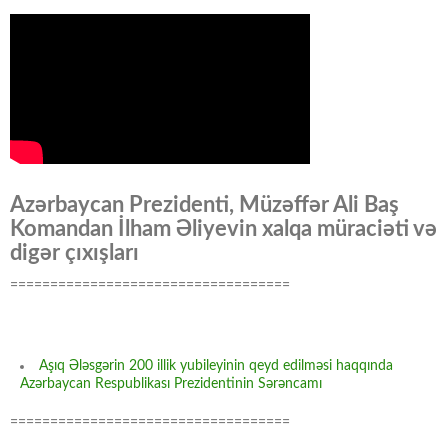
Azərbaycan Prezidenti, Müzəffər Ali Baş
Komandan İlham Əliyevin xalqa müraciəti və
digər çıxışları
===================================
Aşıq Ələsgərin 200 illik yubileyinin qeyd edilməsi haqqında
Azərbaycan Respublikası Prezidentinin Sərəncamı
===================================