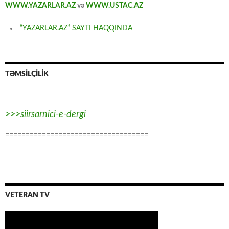
WWW.YAZARLAR.AZ
və
WWW.USTAC.AZ
“YAZARLAR.AZ” SAYTI HAQQINDA
TƏMSİLÇİLİK
>>>siirsarnici-e-dergi
===================================
VETERAN TV