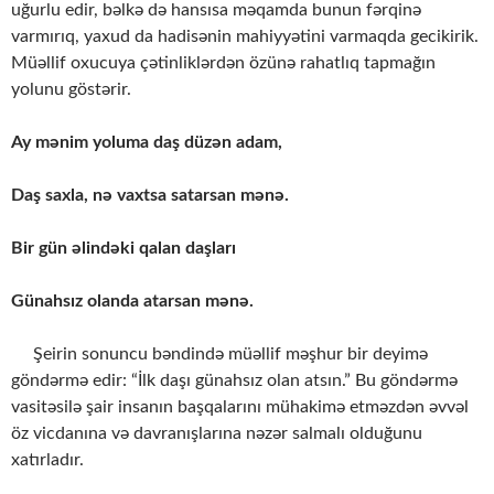
uğurlu edir, bəlkə də hansısa məqamda bunun fərqinə
varmırıq, yaxud da hadisənin mahiyyətini varmaqda gecikirik.
Müəllif oxucuya çətinliklərdən özünə rahatlıq tapmağın
yolunu göstərir.
Ay mənim yoluma daş düzən adam,
Daş saxla, nə vaxtsa satarsan mənə.
Bir gün əlindəki qalan daşları
Günahsız olanda atarsan mənə.
Şeirin sonuncu bəndində müəllif məşhur bir deyimə
göndərmə edir: “İlk daşı günahsız olan atsın.” Bu göndərmə
vasitəsilə şair insanın başqalarını mühakimə etməzdən əvvəl
öz vicdanına və davranışlarına nəzər salmalı olduğunu
xatırladır.