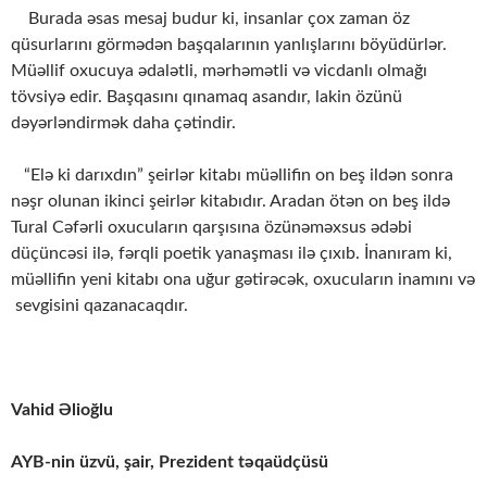
Burada əsas mesaj budur ki, insanlar çox zaman öz
qüsurlarını görmədən başqalarının yanlışlarını böyüdürlər.
Müəllif oxucuya ədalətli, mərhəmətli və vicdanlı olmağı
tövsiyə edir. Başqasını qınamaq asandır, lakin özünü
dəyərləndirmək daha çətindir.
“Elə ki darıxdın” şeirlər kitabı müəllifin on beş ildən sonra
nəşr olunan ikinci şeirlər kitabıdır. Aradan ötən on beş ildə
Tural Cəfərli oxucuların qarşısına özünəməxsus ədəbi
düçüncəsi ilə, fərqli poetik yanaşması ilə çıxıb. İnanıram ki,
müəllifin yeni kitabı ona uğur gətirəcək, oxucuların inamını və
sevgisini qazanacaqdır.
Vahid Əlioğlu
AYB-nin üzvü, şair, Prezident təqaüdçüsü