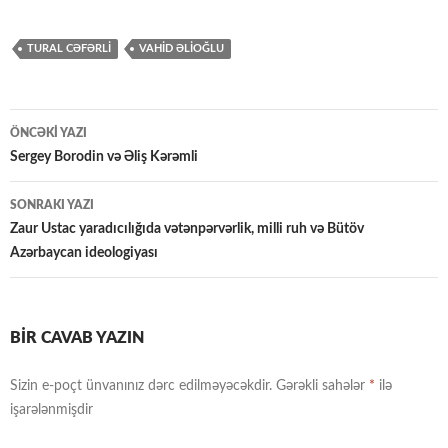
TURAL CƏFƏRLİ
VAHID ƏLIOĞLU
Yazılar
ÖNCƏKI YAZI
üzrə
Sergey Borodin və Əliş Kərəmli
naviqasiya
SONRAKI YAZI
Zaur Ustac yaradıcılığıda vətənpərvərlik, milli ruh və Bütöv
Azərbaycan ideologiyası
BIR CAVAB YAZIN
Sizin e-poçt ünvanınız dərc edilməyəcəkdir.
Gərəkli sahələr
*
ilə
işarələnmişdir