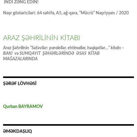
İNDİ ZƏNG EDİN!
Nəşr göstəriciləri: 64 səhifə, A5, ağ-qara, “Mücrü” Nəşriyyatı / 2020
ARAZ ŞƏHRİLİNİN KİTABI
Araz Şəhrilinin “Səfəvilər: paralellər, ehtimallar, həqiqətlər…” kitabı –
BAKI və SUMQAYIT ŞƏHƏRLƏRİNDƏ ƏSAS KİTAB
MAĞAZALARINDA
ŞƏRƏF LÖVHƏSİ
Qurban BAYRAMOV
ƏMƏKDAŞLIQ