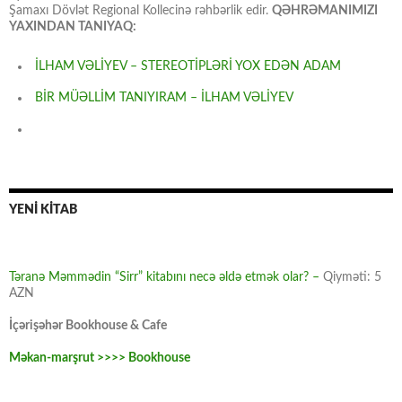
Şamaxı Dövlət Regional Kollecinə rəhbərlik edir.
QƏHRƏMANIMIZI
YAXINDAN TANIYAQ:
İLHAM VƏLİYEV – STEREOTİPLƏRİ YOX EDƏN ADAM
BİR MÜƏLLİM TANIYIRAM – İLHAM VƏLİYEV
YENİ KİTAB
Təranə Məmmədin “Sirr” kitabını necə əldə etmək olar? –
Qiyməti: 5
AZN
İçərişəhər Bookhouse & Cafe
Məkan-marşrut >>>> Bookhouse