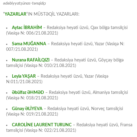
ədəbiyyatşünas-tənqidçı
“
YAZARLAR
“IN MÜSTƏQİL YAZARLARI:
Aytac İBRAHİM
– Redaksiya heyəti üzvü, Qax bölgə təmsilçisi
(Vəsiqə N: 006/21.08.2021)
Səma MUĞANNA
– Redaksiya heyəti üzvü, Yazar (Vəsiqə N:
007/21.08.2021)
Nuranə RAFAİLQIZI
– Redaksiya heyəti üzvü, Göyçay bölgə
təmsilçisi (Vəsiqə N: 010/21.08.2021)
Leyla YAŞAR
– Redaksiya heyəti üzvü, Yazar (Vəsiqə
N:011/21.08.2021)
Əbülfəz ƏHMƏD
– Redaksiya heyəti üzvü, Almaniya təmsilçisi
(Vəsiqə N: 018/21.08.2021)
Günay ƏLİYEVA
– Redaksiya heyəti üzvü, Norveç təmsilçisi
(Vəsiqə N: 019/21.08.2021)
CAROLİNE LAURENT TURUNC
– Redaksiya heyəti üzvü, Fransa
təmsilçisi (Vəsiqə N: 022/21.08.2021)