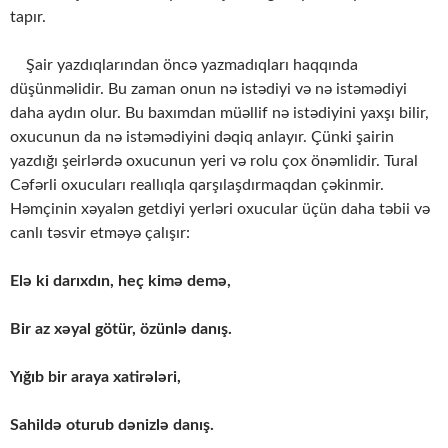
tapır.
Şair yazdıqlarından öncə yazmadıqları haqqında
düşünməlidir. Bu zaman onun nə istədiyi və nə istəmədiyi
daha aydın olur. Bu baxımdan müəllif nə istədiyini yaxşı bilir,
oxucunun da nə istəmədiyini dəqiq anlayır. Çünki şairin
yazdığı şeirlərdə oxucunun yeri və rolu çox önəmlidir. Tural
Cəfərli oxucuları reallıqla qarşılaşdırmaqdan çəkinmir.
Həmçinin xəyalən getdiyi yerləri oxucular üçün daha təbii və
canlı təsvir etməyə çalışır:
Elə ki darıxdın, heç kimə demə,
Bir az xəyal götür, özünlə danış.
Yığıb bir araya xatirələri,
Sahildə oturub dənizlə danış.