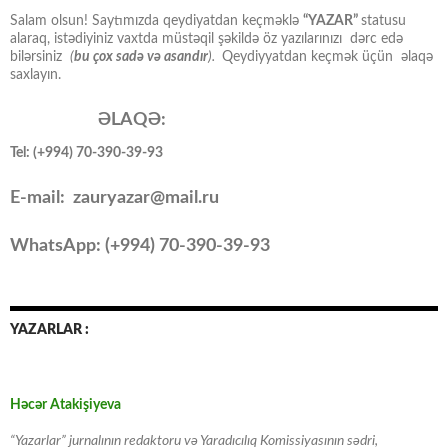
Salam olsun! Saytımızda qeydiyatdan keçməklə
“YAZAR”
statusu
alaraq, istədiyiniz vaxtda müstəqil şəkildə öz yazılarınızı dərc edə
bilərsiniz
(
bu çox sadə və asandır
).
Qeydiyyatdan keçmək üçün əlaqə
saxlayın.
ƏLAQƏ:
Tel: (+994) 70-390-39-93
E-mail: zauryazar@mail.ru
WhatsApp: (
+994
) 70-390-39-93
YAZARLAR :
Həcər Atakişiyeva
“Yazarlar” jurnalının redaktoru və Yaradıcılıq Komissiyasının sədri,