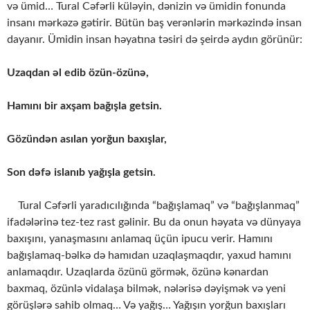
və ümid… Tural Cəfərli küləyin, dənizin və ümidin fonunda
insanı mərkəzə gətirir. Bütün baş verənlərin mərkəzində insan
dayanır. Ümidin insan həyatına təsiri də şeirdə aydın görünür:
Uzaqdan əl edib özün-özünə,
Hamını bir axşam bağışla getsin.
Gözündən asılan yorğun baxışlar,
Son dəfə islanıb yağışla getsin.
Tural Cəfərli yaradıcılığında “bağışlamaq” və “bağışlanmaq”
ifadələrinə tez-tez rast gəlinir. Bu da onun həyata və dünyaya
baxışını, yanaşmasını anlamaq üçün ipucu verir. Hamını
bağışlamaq-bəlkə də hamıdan uzaqlaşmaqdır, yaxud hamını
anlamaqdır. Uzaqlarda özünü görmək, özünə kənardan
baxmaq, özünlə vidalaşa bilmək, nələrisə dəyişmək və yeni
görüşlərə sahib olmaq… Və yağış… Yağışın yorğun baxışları