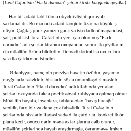
(
Tural Cəfərlinin “Elə ki darıxdın” şeirlər kitabı
haqqında qeydlər
)
Hər bir ədəbi təhlil öncə obyektivliyini qoruyub
saxlamalıdır. Bu mənada ədəbi tənqidin üzərinə böyük iş
düşür. Çağdaş poeziyamızın gənc və istedadlı nümayəndəsi,
şair, publisist Tural Cəfərlinin yeni çap olunmuş “Elə ki
darıxdın” adlı şeirlər kitabını oxuyandan sonra ilk qeydlərimi
elə müəllifin özünə bildirdim. Demədiklərimi isə oxuculara
yazı ilə çatdırmaq istədim.
Ədəbiyyat, həmçinin poeziya həyatın özüdür, yaşamın
duyğularla təsviridir, hisslərin sözlə ümumiləşdirilməsidir.
Tural Cəfərlinin “Elə ki darıxdın” adlı kitabında yer alan
şeirləri oxuyanda təkcə poetik əhval-ruhiyyədə qalmaq olmur.
Müəllifin həyata, insanlara, təbiətə olan “baxış bucağı”
yenidir, fərqlidir və daha çox fəlsəfidir. Tural Cəfərlinin
şeirlərində hisslərin ifadəsi sadə dillə çatdırılır, konkretlik ön
plana keçir, oxucu dərin məna axtarışlarına cəlb olunur,
müəllifin şeirlərində həyatı araşdırmağa, öyrənməyə imkan