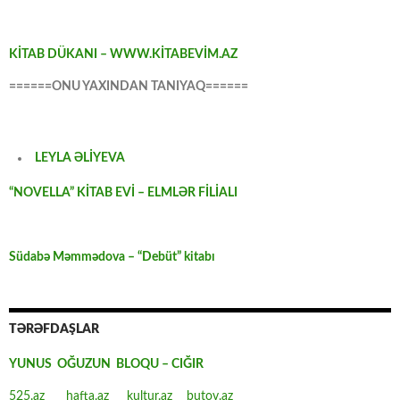
KİTAB DÜKANI – WWW.KİTABEVİM.AZ
======ONU YAXINDAN TANIYAQ======
LEYLA ƏLİYEVA
“NOVELLA” KİTAB EVİ – ELMLƏR FİLİALI
Südabə Məmmədova – “Debüt” kitabı
TƏRƏFDAŞLAR
YUNUS OĞUZUN BLOQU – CIĞIR
525.az
hafta.az
kultur.az
butov.az