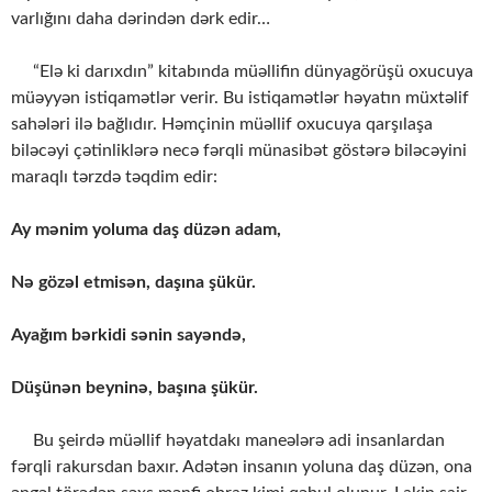
varlığını daha dərindən dərk edir…
“Elə ki darıxdın” kitabında müəllifin dünyagörüşü oxucuya
müəyyən istiqamətlər verir. Bu istiqamətlər həyatın müxtəlif
sahələri ilə bağlıdır. Həmçinin müəllif oxucuya qarşılaşa
biləcəyi çətinliklərə necə fərqli münasibət göstərə biləcəyini
maraqlı tərzdə təqdim edir:
Ay mənim yoluma daş düzən adam,
Nə gözəl etmisən, daşına şükür.
Ayağım bərkidi sənin sayəndə,
Düşünən beyninə, başına şükür.
Bu şeirdə müəllif həyatdakı maneələrə adi insanlardan
fərqli rakursdan baxır. Adətən insanın yoluna daş düzən, ona