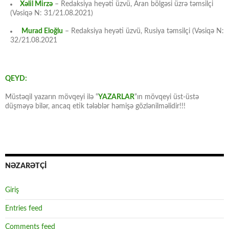
Xəlil Mirzə
– Redaksiya heyəti üzvü, Aran bölgəsi üzrə təmsilçi
(Vəsiqə N: 31/21.08.2021)
Murad Eloğlu
– Redaksiya heyəti üzvü, Rusiya təmsilçi (Vəsiqə N:
32/21.08.2021
QEYD:
Müstəqil yazarın mövqeyi ilə “
YAZARLAR
“ın mövqeyi üst-üstə
düşməyə bilər, ancaq etik tələblər həmişə gözlənilməlidir!!!
NƏZARƏTÇİ
Giriş
Entries feed
Comments feed