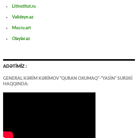
Litinstitut.ru
Valideyn.az
Mucru.art
Olaylar.az
ADƏTİMİZ :
GENERAL KƏRİM KƏRİMOV “QURAN OXUMAQ”-“YASİN” SURƏSİ
HAQQINDA: