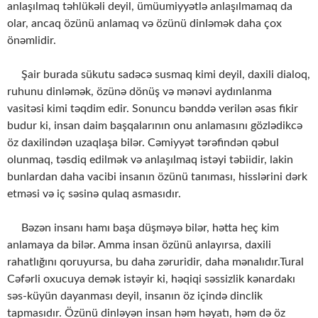
anlaşılmaq təhlükəli deyil, ümüumiyyətlə anlaşılmamaq da
olar, ancaq özünü anlamaq və özünü dinləmək daha çox
önəmlidir.
Şair burada sükutu sadəcə susmaq kimi deyil, daxili dialoq,
ruhunu dinləmək, özünə dönüş və mənəvi aydınlanma
vasitəsi kimi təqdim edir. Sonuncu bənddə verilən əsas fikir
budur ki, insan daim başqalarının onu anlamasını gözlədikcə
öz daxilindən uzaqlaşa bilər. Cəmiyyət tərəfindən qəbul
olunmaq, təsdiq edilmək və anlaşılmaq istəyi təbiidir, lakin
bunlardan daha vacibi insanın özünü tanıması, hisslərini dərk
etməsi və iç səsinə qulaq asmasıdır.
Bəzən insanı hamı başa düşməyə bilər, hətta heç kim
anlamaya da bilər. Amma insan özünü anlayırsa, daxili
rahatlığını qoruyursa, bu daha zəruridir, daha mənalıdır.Tural
Cəfərli oxucuya demək istəyir ki, həqiqi səssizlik kənardakı
səs-küyün dayanması deyil, insanın öz içində dinclik
tapmasıdır. Özünü dinləyən insan həm həyatı, həm də öz