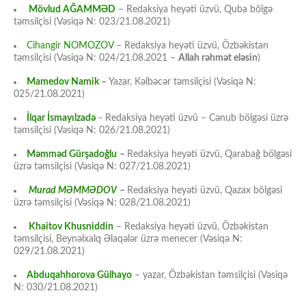
Mövlud AĞAMMƏD
– Redaksiya heyəti üzvü, Quba bölgə
təmsilçisi (Vəsiqə N: 023/21.08.2021)
Cihangir NOMOZOV
– Redaksiya heyəti üzvü, Özbəkistan
təmsilçisi (Vəsiqə N: 024/21.08.2021 –
Allah rəhmət eləsin
)
Mamedov Namik
–
Yazar, Kəlbəcər təmsilçisi (Vəsiqə N:
025/21.08.2021)
İlqar İsmayılzadə
–
Redaksiya heyəti üzvü – Cənub bölgəsi üzrə
təmsilçisi (Vəsiqə N: 026/21.08.2021)
Məmməd Gürşadoğlu
–
Redaksiya heyəti üzvü, Qarabağ bölgəsi
üzrə təmsilçisi (Vəsiqə N: 027/21.08.2021)
Murad MƏMMƏDOV
–
Redaksiya heyəti üzvü, Qazax bölgəsi
üzrə təmsilçisi (Vəsiqə N: 028/21.08.2021)
Khaitov Khusniddin
– Redaksiya heyəti üzvü, Özbəkistan
təmsilçisi, Beynəlxalq Əlaqələr üzrə menecer (Vəsiqə N:
029/21.08.2021)
Abduqahhorova Gülhayo
– yazar, Özbəkistan təmsilçisi (Vəsiqə
N: 030/21.08.2021)