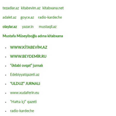
tezadlar.az
kitabevim.az
kitabxana.net
adalet.az
goyce.az
radio-kardeche
olaylar.az
yazar.in
mustaqil.az
Mustafa Müseyiboğlu adına kitabxana
WWW.KİTABEVİM.AZ
WWW.BEYDEMİR.RU
“Ədəbi ovqat” jurnalı
Edebiyyatqazeti.az
“ULDUZ” JURNALI
www.xudaferin.eu
“Həftə içi” qəzeti
radio-kardeche