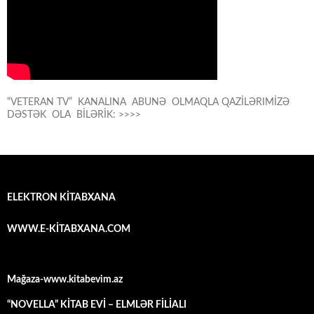
“VETERAN TV” KANALINA ABUNƏ OLMAQLA QAZİLƏRIMİZƏ
DƏSTƏK OLA BİLƏRİK: >>>>
ELEKTRON KİTABXANA
WWW.E-KİTABXANA.COM
Mağaza-www.kitabevim.az
“NOVELLA” KİTAB EVİ – ELMLƏR FİLİALI