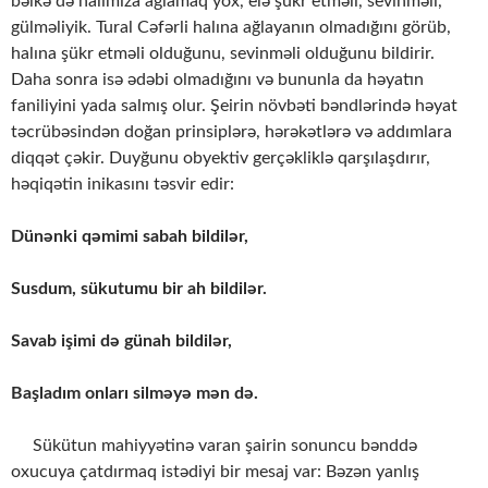
bəlkə də halımıza ağlamaq yox, elə şükr etməli, sevinməli,
gülməliyik. Tural Cəfərli halına ağlayanın olmadığını görüb,
halına şükr etməli olduğunu, sevinməli olduğunu bildirir.
Daha sonra isə ədəbi olmadığını və bununla da həyatın
faniliyini yada salmış olur. Şeirin növbəti bəndlərində həyat
təcrübəsindən doğan prinsiplərə, hərəkətlərə və addımlara
diqqət çəkir. Duyğunu obyektiv gerçəkliklə qarşılaşdırır,
həqiqətin inikasını təsvir edir:
Dünənki qəmimi sabah bildilər,
Susdum, sükutumu bir ah bildilər.
Savab işimi də günah bildilər,
Başladım onları silməyə mən də.
Sükütun mahiyyətinə varan şairin sonuncu bənddə
oxucuya çatdırmaq istədiyi bir mesaj var: Bəzən yanlış