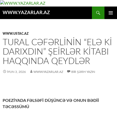
Axtar
WWW.YAZARLAR.AZ
MÜHTƏVIYYATA
ƏSAS
KEÇ
MENYU
WWW.USTAC.AZ
TURAL CƏFƏRLININ “ELƏ KI
DARIXDIN” ŞEIRLƏR KITABI
HAQQINDA QEYDLƏR
İYUN 3, 2026
WWW.YAZARLAR.AZ
BIR ŞƏRH YAZIN
POEZİYADA FƏLSƏFİ DÜŞÜNCƏ VƏ ONUN BƏDİİ
TƏCƏSSÜMÜ