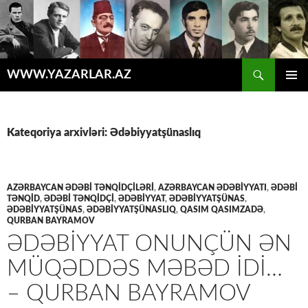
Axtar
WWW.YAZARLAR.AZ
MÜHTƏVIYYATA
ƏSAS
KEÇ
MENYU
Kateqoriya arxivləri: Ədəbiyyatşünaslıq
AZƏRBAYCAN ƏDƏBİ TƏNQİDÇİLƏRİ
,
AZƏRBAYCAN ƏDƏBIYYATI
,
ƏDƏBİ
TƏNQİD
,
ƏDƏBİ TƏNQİDÇİ
,
ƏDƏBİYYAT
,
ƏDƏBIYYATŞÜNAS
,
ƏDƏBİYYATŞÜNAS
,
ƏDƏBIYYATŞÜNASLIQ
,
QASIM QASIMZADƏ
,
QURBAN BAYRAMOV
ƏDƏBIYYAT ONUNÇÜN ƏN
MÜQƏDDƏS MƏBƏD IDI…
– QURBAN BAYRAMOV