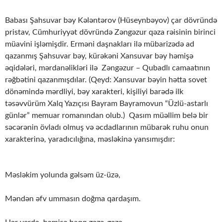
Babası Şahsuvar bəy Kələntərov (Hüseynbəyov) çar dövründə
pristav, Cümhuriyyət dövründə Zəngəzur qəza rəisinin birinci
müavini işləmişdir. Erməni daşnakları ilə mübarizədə ad
qazanmış Şahsuvar bəy, kürəkəni Xansuvar bəy həmişə
əqidələri, mərdanəlikləri ilə Zəngəzur – Qubadlı camaatının
rəğbətini qazanmışdılar. (Qeyd: Xansuvar bəyin hətta sovet
dönəmində mərdliyi, bəy xarakteri, kişiliyi barədə ilk
təsəvvürüm Xalq Yazıçısı Bayram Bayramovun “Üzlü-astarlı
günlər” memuar romanından olub.) Qasım müəllim belə bir
səcərənin övladı olmuş və əcdadlarının mübarək ruhu onun
xarakterinə, yaradıcılığına, məsləkinə yansımışdır:
Məsləkim yolunda gəlsəm üz-üzə,
Məndən əfv ummasın doğma qardaşım.