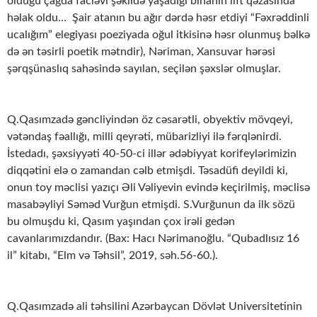
olduğu çağda faciəvi şəkildə yaşadığı binanın lift qəzasında
həlak oldu… Şair atanın bu ağır dərdə həsr etdiyi “Fəxrəddinli
ucalığım” elegiyası poeziyada oğul itkisinə həsr olunmuş bəlkə
də ən təsirli poetik mətndir), Nəriman, Xansuvar hərəsi
şərqşünaslıq sahəsində sayılan, seçilən şəxslər olmuşlar.
Q.Qasımzadə gəncliyindən öz cəsarətli, obyektiv mövqeyi,
vətəndaş fəallığı, milli qeyrəti, mübarizliyi ilə fərqlənirdi.
İstedadı, şəxsiyyəti 40-50-ci illər ədəbiyyat korifeylərimizin
diqqətini elə o zamandan cəlb etmişdi. Təsadüfi deyildi ki,
onun toy məclisi yazıçı Əli Vəliyevin evində keçirilmiş, məclisə
masabəyliyi Səməd Vurğun etmişdi. S.Vurğunun da ilk sözü
bu olmuşdu ki, Qasım yaşından çox irəli gedən
cavanlarımızdandır. (Bax: Hacı Nərimanoğlu. “Qubadlısız 16
il” kitabı, “Elm və Təhsil”, 2019, səh.56-60.).
Q.Qasımzadə ali təhsilini Azərbaycan Dövlət Universitetinin