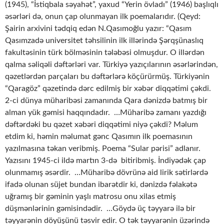
(1945), “İstiqbala səyahət”, yaxud “Yerin övladı” (1946) başlıqlı
əsərləri də, onun çap olunmayan ilk poemalarıdır. (Qeyd:
Şairin arxivini tədqiq edən N.Qasımoğlu yazır: “Qasım
Qasımzadə universitet təhsilinin ilk illərində Şərqşünaslıq
fakultəsinin türk bölməsinin tələbəsi olmuşdur. O illərdən
qalma səliqəli dəftərləri var. Türkiyə yazıçılarının əsərlərindən,
qəzetlərdən parçaları bu dəftərlərə köçürürmüş. Türkiyənin
“Qaragöz” qəzetində dərc edilmiş bir xəbər diqqətimi çəkdi.
2-ci dünya müharibəsi zamanında Qara dənizdə batmış bir
alman yük gəmisi haqqındadır. …Müharibə zamanı yazdığı
dəftərdəki bu qəzet xəbəri diqqətimi niyə çəkdi? Məlum
etdim ki, həmin məlumat gənc Qasımın ilk poemasının
yazılmasına təkan veribmiş. Poema “Sular pərisi” adlanır.
Yazısını 1945-ci ildə martın 3-də bitiribmiş. İndiyədək çap
olunmamış əsərdir. …Müharibə dövrünə aid lirik sətirlərdə
ifadə olunan süjet bundan ibarətdir ki, dənizdə fəlakətə
uğramış bir gəminin yaşlı matrosu onu xilas etmiş
düşmənlərinin gəmisindədir. …Göydə üç təyyarə ilə bir
təyyarənin döyüşünü təsvir edir. O tək təyyarənin üzərində