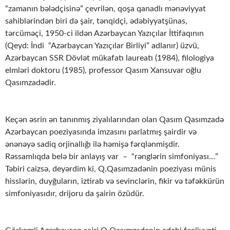
“zamanın bələdçisinə” çevrilən, qoşa qanadlı mənəviyyat
sahiblərindən biri də şair, tənqidçi, ədəbiyyatşünas,
tərcüməçi, 1950-ci ildən Azərbaycan Yazıçılar İttifaqının
(Qeyd: İndi “Azərbaycan Yazıçılar Birliyi” adlanır) üzvü,
Azərbaycan SSR Dövlət mükafatı laureatı (1984), filologiya
elmləri doktoru (1985), professor Qasım Xansuvar oğlu
Qasımzadədir.
Keçən əsrin ən tanınmış ziyalılarından olan Qasım Qasımzadə
Azərbaycan poeziyasında imzasını parlatmış şairdir və
ənənəyə sadiq orjinallığı ilə həmişə fərqlənmişdir.
Rəssamlıqda belə bir anlayış var – “rənglərin simfoniyası…”
Təbiri caizsə, deyərdim ki, Q.Qasımzadənin poeziyası münis
hisslərin, duyğuların, iztirab və sevinclərin, fikir və təfəkkürün
simfoniyasıdır, drijoru da şairin özüdür.