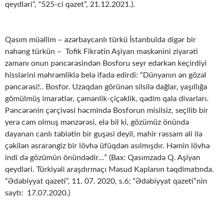
qeydləri”, “525-ci qəzet”, 21.12.2021.).
Qasım müəllim – azərbaycanlı türkü İstanbulda digər bir
nəhəng türkün – Tofik Fikrətin Aşiyan məskənini ziyarəti
zamanı onun pəncərəsindən Bosforu seyr edərkən keçirdiyi
hisslərini məhrəmliklə belə ifadə edirdi: “Dünyanın ən gözəl
pəncərəsi!.. Bosfor. Uzaqdan görünən silsilə dağlar, yaşıllığa
gömülmüş imarətlər, çəmənlik-çiçəklik, qədim qala divarları.
Pəncərənin çərçivəsi həcmində Bosforun misilsiz, seçilib bir
yerə cəm olmuş mənzərəsi, elə bil ki, gözümüz önündə
dayanan canlı təbiətin bir guşəsi deyil, mahir rəssam əli ilə
çəkilən əsrarəngiz bir lövhə üfüqdən asılmışdır. Həmin lövhə
indi də gözümün önündədir…” (Bax: Qasımzadə Q. Aşiyan
qeydləri. Türkiyəli araşdırmaçı Məsud Kaplanın təqdimatında.
“Ədəbiyyat qəzeti”, 11. 07. 2020, s.6; “Ədəbiyyat qəzeti”nin
saytı: 17.07.2020.)