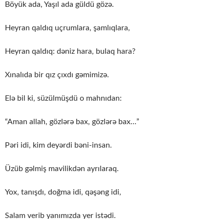
Böyük ada, Yaşıl ada güldü gözə.
Heyran qaldıq uçrumlara, şamlıqlara,
Heyran qaldıq: dəniz hara, bulaq hara?
Xınalıda bir qız çıxdı gəmimizə.
Elə bil ki, süzülmüşdü o mahnıdan:
“Aman allah, gözlərə bax, gözlərə bax…”
Pəri idi, kim deyərdi bəni-insan.
Üzüb gəlmiş mavilikdən ayrılaraq.
Yox, tanışdı, doğma idi, qəşəng idi,
Salam verib yanımızda yer istədi.