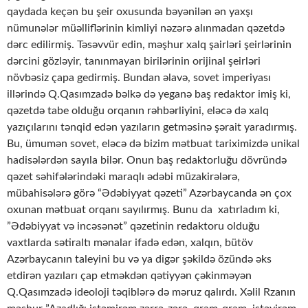
qaydada keçən bu şeir oxusunda bəyənilən ən yaxşı
nümunələr müəlliflərinin kimliyi nəzərə alınmadan qəzetdə
dərc edilirmiş. Təsəvvür edin, məşhur xalq şairləri şeirlərinin
dərcini gözləyir, tanınmayan birilərinin orijinal şeirləri
növbəsiz çapa gedirmiş. Bundan əlavə, sovet imperiyası
illərində Q.Qasımzadə bəlkə də yeganə baş redaktor imiş ki,
qəzetdə tabe olduğu orqanın rəhbərliyini, eləcə də xalq
yazıçılarını tənqid edən yazıların getməsinə şərait yaradırmış.
Bu, ümumən sovet, eləcə də bizim mətbuat tariximizdə unikal
hadisələrdən sayıla bilər. Onun baş redaktorluğu dövründə
qəzet səhifələrindəki maraqlı ədəbi müzakirələrə,
mübahisələrə görə “Ədəbiyyat qəzeti” Azərbaycanda ən çox
oxunan mətbuat orqanı sayılırmış. Bunu da xatırladım ki,
”Ədəbiyyat və incəsənət” qəzetinin redaktoru olduğu
vaxtlarda sətiraltı mənalar ifadə edən, xalqın, bütöv
Azərbaycanın taleyini bu və ya digər şəkildə özündə əks
etdirən yazıları çap etməkdən qətiyyən çəkinməyən
Q.Qasımzadə ideoloji təqiblərə də məruz qalırdı. Xəlil Rzanın