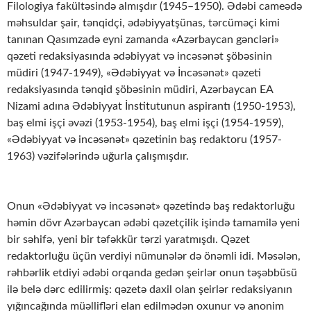
Filologiya fakültəsində almışdır (1945–1950). Ədəbi cameədə
məhsuldar şair, tənqidçi, ədəbiyyatşünas, tərcüməçi kimi
tanınan Qasımzadə eyni zamanda «Azərbaycan gəncləri»
qəzeti redaksiyasında ədəbiyyat və incəsənət şöbəsinin
müdiri (1947-1949), «Ədəbiyyat və İncəsənət» qəzeti
redaksiyasında tənqid şöbəsinin müdiri, Azərbaycan EA
Nizami adına Ədəbiyyat İnstitutunun aspirantı (1950-1953),
baş elmi işçi əvəzi (1953-1954), baş elmi işçi (1954-1959),
«Ədəbiyyat və incəsənət» qəzetinin baş redaktoru (1957-
1963) vəzifələrində uğurla çalışmışdır.
Onun «Ədəbiyyat və incəsənət» qəzetində baş redaktorluğu
həmin dövr Azərbaycan ədəbi qəzetçilik işində tamamilə yeni
bir səhifə, yeni bir təfəkkür tərzi yaratmışdı. Qəzet
redaktorluğu üçün verdiyi nümunələr də önəmli idi. Məsələn,
rəhbərlik etdiyi ədəbi orqanda gedən şeirlər onun təşəbbüsü
ilə belə dərc edilirmiş: qəzetə daxil olan şeirlər redaksiyanın
yığıncağında müəllifləri elan edilmədən oxunur və anonim