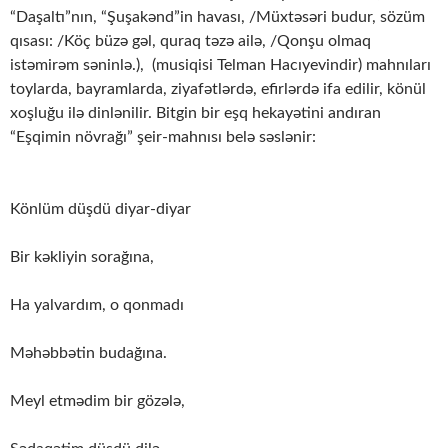
“Daşaltı”nın, “Şuşakənd”in havası, /Müxtəsəri budur, sözüm
qısası: /Köç büzə gəl, quraq təzə ailə, /Qonşu olmaq
istəmirəm səninlə.), (musiqisi Telman Hacıyevindir) mahnıları
toylarda, bayramlarda, ziyafətlərdə, efirlərdə ifa edilir, könül
xoşluğu ilə dinlənilir. Bitgin bir eşq hekayətini andıran
“Eşqimin növrağı” şeir-mahnısı belə səslənir:
Könlüm düşdü diyar-diyar
Bir kəkliyin sorağına,
Ha yalvardım, o qonmadı
Məhəbbətin budağına.
Meyl etmədim bir gözələ,