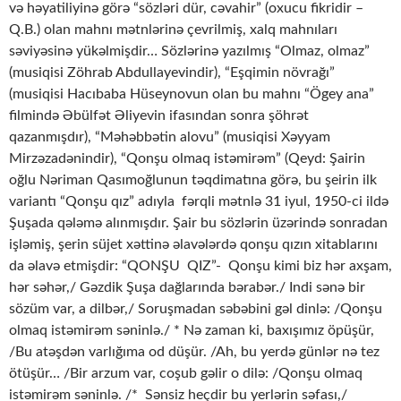
və həyatiliyinə görə “sözləri dür, cəvahir” (oxucu fikridir –
Q.B.) olan mahnı mətnlərinə çevrilmiş, xalq mahnıları
səviyəsinə yükəlmişdir… Sözlərinə yazılmış “Olmaz, olmaz”
(musiqisi Zöhrab Abdullayevindir), “Eşqimin növrağı”
(musiqisi Hacıbaba Hüseynovun olan bu mahnı “Ögey ana”
filmində Əbülfət Əliyevin ifasından sonra şöhrət
qazanmışdır), “Məhəbbətin alovu” (musiqisi Xəyyam
Mirzəzadənindir), “Qonşu olmaq istəmirəm” (Qeyd: Şairin
oğlu Nəriman Qasımoğlunun təqdimatına görə, bu şeirin ilk
variantı “Qonşu qız” adıyla fərqli mətnlə 31 iyul, 1950-ci ildə
Şuşada qələmə alınmışdır. Şair bu sözlərin üzərində sonradan
işləmiş, şerin süjet xəttinə əlavələrdə qonşu qızın xitablarını
da əlavə etmişdir: “QONŞU QIZ”- Qonşu kimi biz hər axşam,
hər səhər,/ Gəzdik Şuşa dağlarında bərabər./ Indi sənə bir
sözüm var, a dilbər,/ Soruşmadan səbəbini gəl dinlə: /Qonşu
olmaq istəmirəm səninlə./ * Nə zaman ki, baxışımız öpüşür,
/Bu atəşdən varlığıma od düşür. /Ah, bu yerdə günlər nə tez
ötüşür… /Bir arzum var, coşub gəlir o dilə: /Qonşu olmaq
istəmirəm səninlə. /* Sənsiz heçdir bu yerlərin səfası,/