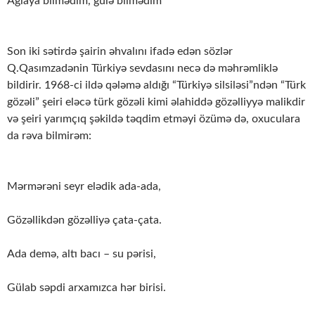
Ağlaya bilmədim, gülə bilmədim
Son iki sətirdə şairin əhvalını ifadə edən sözlər
Q.Qasımzadənin Türkiyə sevdasını necə də məhrəmliklə
bildirir. 1968-ci ildə qələmə aldığı “Türkiyə silsiləsi”ndən “Türk
gözəli” şeiri eləcə türk gözəli kimi əlahiddə gözəlliyyə malikdir
və şeiri yarımçıq şəkildə təqdim etməyi özümə də, oxuculara
da rəva bilmirəm:
Mərmərəni seyr elədik ada-ada,
Gözəllikdən gözəlliyə çata-çata.
Ada demə, altı bacı – su pərisi,
Gülab səpdi arxamızca hər birisi.