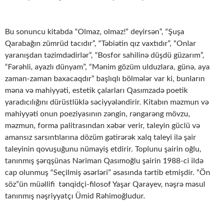
Bu sonuncu kitabda “Olmaz, olmaz!” deyirsən”, “Şuşa
Qarabağın zümrüd tacıdır”, “Təbiətin qız vaxtıdır”, “Onlar
yaranışdan təzimdədirlər”, “Bosfor sahilinə düşdü güzarım”,
“Fərəhli, ayazlı dünyam”, “Mənim gözüm ulduzlara, günə, aya
zaman-zaman baxacaqdır” başlıqlı bölmələr var ki, bunların
məna və mahiyyəti, estetik çalarları Qasımzadə poetik
yaradıcılığını dürüstlüklə səciyyələndirir. Kitabın məzmun və
mahiyyəti onun poeziyasının zəngin, rəngarəng mövzu,
məzmun, forma palitrasından xəbər verir, taleyin güclü və
amansız sarsıntılarına dözüm gətirərək xalq taleyi ilə şair
taleyinin qovuşuğunu nümayiş etdirir. Toplunu şairin oğlu,
tanınmış şərqşünas Nəriman Qasımoğlu şairin 1988-ci ildə
cap olunmuş “Seçilmiş əsərləri” əsasında tərtib etmişdir. “Ön
söz”ün müəllifi tənqidçi-filosof Yaşar Qarayev, nəşrə məsul
tanınmış nəşriyyatçı Ümid Rəhimoğludur.