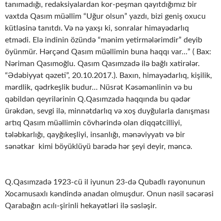
tanımadığı, redaksiyalardan kor-peşman qayıtdığımız bir
vaxtda Qasım müəllim “Uğur olsun” yazdı, bizi geniş oxucu
kütləsinə tanıtdı. Və nə yaxşı ki, sonralar himayədarlıq
etmədi. Elə indinin özündə “mənim yetirmələrimdir” deyib
öyünmür. Hərçənd Qasım müəllimin buna haqqı var…” ( Bax:
Nəriman Qasımoğlu. Qasım Qasımzadə ilə bağlı xatirələr.
“Ədəbiyyat qəzeti”, 20.10.2017.). Baxın, himayədarlıq, kişilik,
mərdlik, qədrkeşlik budur… Nüsrət Kəsəmənlinin və bu
qəbildən qeyrilərinin Q.Qasımzadə haqqında bu qədər
ürəkdən, sevgi ilə, minnətdarlıq və xoş duyğularla danışması
artıq Qasım müəllimin cövhərində olan diqqətcilliyi,
tələbkarlığı, qayğıkeşliyi, insanlığı, mənəviyyatı və bir
sənətkar kimi böyüklüyü barədə hər şeyi deyir, məncə.
Q.Qasımzadə 1923-cü il iyunun 23-də Qubadlı rayonunun
Xocamusaxlı kəndində anadan olmuşdur. Onun nəsil səcərəsi
Qarabağın acılı-şirinli hekayətləri ilə səsləşir.