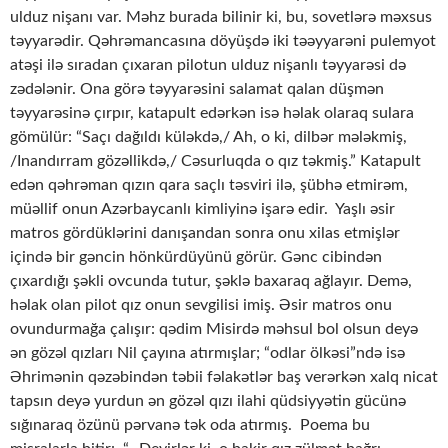
ulduz nişanı var. Məhz burada bilinir ki, bu, sovetlərə məxsus
təyyarədir. Qəhrəmancasına döyüşdə iki təəyyarəni pulemyot
atəşi ilə sıradan çıxaran pilotun ulduz nişanlı təyyarəsi də
zədələnir. Ona görə təyyarəsini salamat qalan düşmən
təyyarəsinə çırpır, katapult edərkən isə həlak olaraq sulara
gömülür: “Saçı dağıldı küləkdə,/ Ah, o ki, dilbər mələkmiş,
/Inandırram gözəllikdə,/ Cəsurluqda o qız təkmiş.” Katapult
edən qəhrəman qızın qara saçlı təsviri ilə, şübhə etmirəm,
müəllif onun Azərbaycanlı kimliyinə işarə edir. Yaşlı əsir
matros gördüklərini danışandan sonra onu xilas etmişlər
içində bir gəncin hönkürdüyünü görür. Gənc cibindən
çıxardığı şəkli ovcunda tutur, şəklə baxaraq ağlayır. Demə,
həlak olan pilot qız onun sevgilisi imiş. Əsir matros onu
ovundurmağa çalışır: qədim Misirdə məhsul bol olsun deyə
ən gözəl qızları Nil çayına atırmışlar; “odlar ölkəsi”ndə isə
Əhrimənin qəzəbindən təbii fəlakətlər baş verərkən xalq nicat
tapsın deyə yurdun ən gözəl qızı ilahi qüdsiyyətin gücünə
sığınaraq özünü pərvanə tək oda atırmış. Poema bu