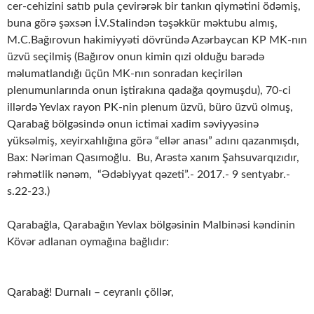
cer-cehizini satıb pula çevirərək bir tankın qiymətini ödəmiş,
buna görə şəxsən İ.V.Stalindən təşəkkür məktubu almış,
M.C.Bağırovun hakimiyyəti dövründə Azərbaycan KP MK-nın
üzvü seçilmiş (Bağırov onun kimin qızi olduğu barədə
məlumatlandığı üçün MK-nın sonradan keçirilən
plenumunlarında onun iştirakına qadağa qoymuşdu), 70-ci
illərdə Yevlax rayon PK-nin plenum üzvü, büro üzvü olmuş,
Qarabağ bölgəsində onun ictimai xadim səviyyəsinə
yüksəlmiş, xeyirxahlığına görə “ellər anası” adını qazanmışdı,
Bax: Nəriman Qasımoğlu. Bu, Arəstə xanım Şahsuvarqızıdır,
rəhmətlik nənəm, “Ədəbiyyat qəzeti”.- 2017.- 9 sentyabr.-
s.22-23.)
Qarabağla, Qarabağın Yevlax bölgəsinin Malbinəsi kəndinin
Kövər adlanan oymağına bağlıdır:
Qarabağ! Durnalı – ceyranlı çöllər,