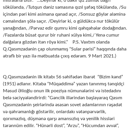
misralarla bitir: “…Deyirlər ki, o bakir qız zülmət bağrı
söküləndə, /Tutqun dəniz səmasına qızıl şəfəq töküləndə, /Su
içindən pəri kimi asimana qanad açır, /Sonsuz göylər aləminə
cəmalından şölə saçır. /Deyirlər ki, o güldükcə nur tökülür
yanağından, /Pərvaz edir qumru kimi qəhqəhələr dodağından.
/Fəzalarda büsat qurur bir ruhani xülya kimi,/ Yenə cumur
dalğalara gözdən itən röya kimi.” P.S. Vaxtım olanda
Q.Qasımzadənin çap olunmamış “Sular pərisi” haqqında daha
ətraflı bir yazı ilə mətbuatda çıxış edərəm. 9 Mart 2021.)
Q.Qasımzadənin ilk kitabı 56 səhifədən ibarət “Bizim kənd”
(1951) adlanır. Kitaba “Müqəddimə” yazan tanınmış tənqidçi
Məsud Əlioğlu onun ilk poeziya nümunələrini və istedadını
belə səciyyələndirirdi: “Gənclik illərindən başlayaraq Qasım
Qasımzadənin şeirlərində əsasən sovet adamlarının rəşadət
və qəhrəmanlığı göstərilir, onlardakı vətənpərvərlik,
qorxmazlıq, düşmənə qarşı amansızlıq və yenilik hissləri
tərənnüm edilir. “Hünərli dost”, “Arzu”, “Hücumdan əvvəl”,