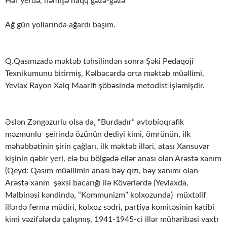
Hər yerdə, həmişə haqq gəzə-gəzə
Ağ gün yollarında ağardı başım.
Q.Qasımzadə məktəb təhsilindən sonra Şəki Pedaqoji
Texnikumunu bitirmiş, Kəlbəcərdə orta məktəb müəllimi,
Yevlax Rayon Xalq Maarifi şöbəsində metodist işləmişdir.
Əslən Zəngəzurlu olsa da, “Burdadır” avtobioqrafik
məzmunlu şeirində özünün dediyi kimi, ömrünün, ilk
məhəbbətinin şirin çağları, ilk məktəb illəri, atası Xansuvar
kişinin qəbir yeri, elə bu bölgədə ellər anası olan Arəstə xanım
(Qeyd: Qasım müəllimin anası bəy qızı, bəy xanımı olan
Arəstə xanm şəxsi bacarığı ilə Kövərlərdə (Yevlaxda,
Malbinəsi kəndində, “Kommunizm” kolxozunda) müxtəlif
illərdə ferma müdiri, kolxoz sədri, partiya komitəsinin katibi
kimi vəzifələrdə çalışmış, 1941-1945-ci illər müharibəsi vaxtı