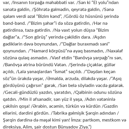
var, /Insanın torpağa məhəbbəti var. /Sən ki “El yolu”ndan
sənətə gəldin, /Şöhrətə gəlmədin, qeyrətə gəldin, /Sənə
qələm verdi əzəl “Bizim kənd”, /Gördü öz hüsnünü şerində
bənd-bənd. /“Bizim şəhər”i də sözə gətirdin, /Hər nə
gətirdinsə, təzə gətirdin. /Nə vaxt yolun düşsə “Bizim
dağlar”a, /“Son görüş” yerində çəkildin dara. /Aşdın
gədiklərin dəvə boynundan, /“Dağlar buraxmadı səni”
qoynundan. /“Namərd körpüsü”nə ayaq basmadın, /Naxələf
sözünə qulaq asmadın. /Vəsf etdin “Bənövşə yarpağı”nı sən,
/Bənövşə ətrinə büründü Vətən. /Şerində çiçəklər, güllər
açıldı, /Lalə yanaqlardan “İsmət” saçıldı. /“Daşdan keçən
söz”ün ürəkdə yaşar, /Əməldə, arzuda, diləkdə yaşar. /“Aşıq
gördüyünü çağırsın” gərək, /Sən belə söylədin vəcdə gələrək.
/Gecəli-gündüzlü yazdın, yaratdın, /Qəlbinin odunu sözünə
qatdın. /Min il əfsanədir, sən yüz il yaşa, /Adın vətəninlə
çəkilsin qoşa! /Ərəbin, əcəmin, türkün və kürdün /Gəzdin
ellərini, dərdini gördün. /Təbrikə gəlmişik Şərqin adından /
Şərqin dərdinə də məşəl kimi yan! İmza: partkom, mestkom və
direksiya, Alim, şair dostun Bünyadov Ziya.”)