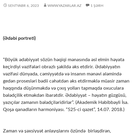
SENTYABR 6, 2023
WWW.YAZARLAR.AZ
1 ŞƏRH
(Ədəbi portreti)
“Böyük ədəbiyyat sözün həqiqi mənasında əsl elmin həyata
keçirdiyi vəzifələri obrazlı şəkildə əks etdirir. Ədəbiyyatın
vəzifəsi dünyada, cəmiyyətdə və insanın mənəvi aləmində
gedən prosesləri bədii cəhətdən əks etdirməklə müasir zaman
haqqında düşünməkdə və çıxış yolları tapmaqda oxuculara
bələdçilik etməkdən ibarətdir. Ədəbiyyat – həyatın güzgüsü,
yazıçılar zamanın bələdçiləridirlər”. (Akademik Həbibbəyli İsa.
Qoşa qanadların harmoniyası. “525-ci qəzet”, 14.07. 2018.)
Zaman və şəxsiyyət anlayışlarını özündə birləşdirən,