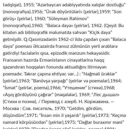
tədqiqat), 1955; “Azərbaycan ədəbiyyatında xalqlar dostluğu”
(monoqrafiya),1956; “Ürək döyüntüləri» (şeirlər),1959; “Son
görüş» (şeirlər), 1960; “Süleyman Rəhimov”
(monoqrafiya),1960; “Balaca dayə» (şeirlər), 1962. (Qeyd: Bu
kitabın adı biblioqrafik məlumatda səhvən “Kiçik dayə”
getmişdir. Q.Qasımzadənin 1962-ci ildə çapdan çıxan “Balaca
dayə” poeması Əlcəzairdə fransız zülmünün yerli ərəblərə
gətirdiyi faciələrin qısa, epizodik mənzum hekayəsidir.
Fransanın hazırda Ermənistanın cinayətlərinə haqq
qazandıran hoqqaları fonunda aktuallığını itirməyən
poemadır. Təkrar çapına ehtiyac var…) ; “Nəğməli ürəklər”
(şeirlər),1963; “Bənövşə yarpağı” (şeirlər və poemalar),1964;
“İsmət” (şeirlər, poema),1966; “Утешение” (стихи),1968;
«Aşıq gördüyünü çağırаr” (məqalələr), 1969; “Лес дышал»
(Стихи и поэма), / Перевод с азерб. Н. Коржавина. —
Москва : Сов. писатель, 1970; “Getdim, gördüm,
düşündüm”,1971; “İnsan min il yaşardı” (şeirlər),1973; “Keçmə
namərd körpüsündən” (şeirlər),1975; “Dağlar buraxmır məni”