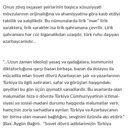
Onun zövq oxşayan şeirlərinin başlıca xüsusiyyəti
mövzularının orijinallığına və əhəmiyyətinə görə kəsb etdiyi
təbiilik və xəlqilikdir. Bu nümunələrdə lirik “mən” lirik
xarakterə, lirik xarakter isə lirik qəhrəmana çevrilir. Lirik
qəhrəmanı hər cür biganəlikdən uzaqdır, türk ruhu daşıyan
azərbaycanlıdır…
“…Uzun zaman ideoloji yasaq və qadağalara, kommunist
diktatorluğuna qarşı bəzən birbaşa, bəzən də dolayısı ilə
mücadilə edən Sovet dövrü Azərbaycan şair və yazarlarının
Türkiyə ilə ilgili xatirələri, səfər və görüşləri haqqındakı
qeydləri bu gün üçün qiymətli sənədlərdir. Bu əsərlərdə olan
məlumatlar bizə o dövrdə Türkiyə Cümhuriyyətinin ictimai-
siyasi və sosial-mədəni durumu haqqında məlumatlar verir,
həmçinin zorla sərhədlərə ayrılan Türkiyə və Azərbaycanın
bir-birinə olan mənəvi bağlılığını, sevgisini özündə əks etdirir.”
(Bax: Aygün Bağırlı. “Sovet dövrü ədiblərimizin Türkiyə