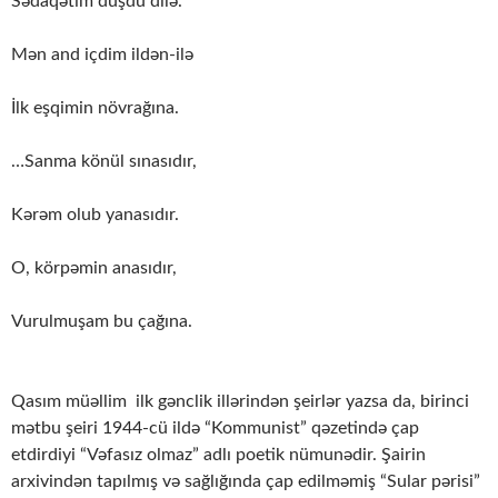
Sədaqətim düşdü dilə.
Mən and içdim ildən-ilə
İlk eşqimin növrağına.
…Sanma könül sınasıdır,
Kərəm olub yanasıdır.
O, körpəmin anasıdır,
Vurulmuşam bu çağına.
Qasım müəllim ilk gənclik illərindən şeirlər yazsa da, birinci
mətbu şeiri 1944-cü ildə “Kommunist” qəzetində çap
etdirdiyi “Vəfasız olmaz” adlı poetik nümunədir. Şairin
arxivindən tapılmış və sağlığında çap edilməmiş “Sular pərisi”