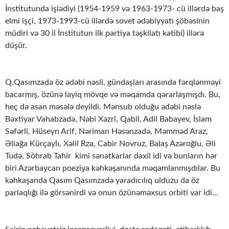
İnstitutunda işlədiyi (1954-1959 və 1963-1973- cü illərdə baş
elmi işçi, 1973-1993-cü illərdə sovet ədəbiyyatı şöbəsinin
müdiri və 30 il İnstitutun ilk partiya təşkilatı katibi) illərə
düşür.
Q.Qasımzadə öz ədəbi nəsli, gündaşları arasında fərqlənməyi
bacarmış, özünə layiq mövqe və məqamda qərarlaşmışdı. Bu,
heç də asan məsələ deyildi. Mənsub olduğu ədəbi nəslə
Bəxtiyar Vahabzadə, Nəbi Xəzri, Qabil, Adil Babayev, İslam
Səfərli, Hüseyn Arif, Nəriman Həsənzadə, Məmməd Araz,
Əliağa Kürçaylı, Xəlil Rza, Cabir Novruz, Balaş Azəroğlu, Əli
Tudə, Söhrab Tahir kimi sənətkarlar daxil idi və bunların hər
biri Azərbaycan poeziya kəhkəşanında məqamlanmışdılar. Bu
kəhkaşanda Qasım Qasımzadə yaradıcılıq ulduzu da öz
parlaqlığı ilə görsənirdi və onun özünəməxsus orbiti var idi…