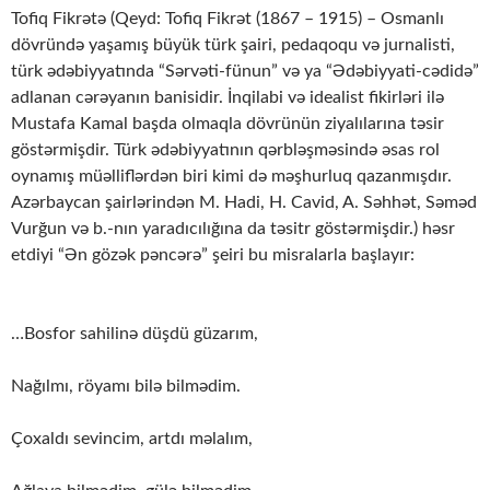
Tofiq Fikrətə (Qeyd: Tofiq Fikrət (1867 – 1915) – Osmanlı
dövründə yaşamış büyük türk şairi, pedaqoqu və jurnalisti,
türk ədəbiyyatında “Sərvəti-fünun” və ya “Ədəbiyyati-cədidə”
adlanan cərəyanın banisidir. İnqilabi və idealist fikirləri ilə
Mustafa Kamal başda olmaqla dövrünün ziyalılarına təsir
göstərmişdir. Türk ədəbiyyatının qərbləşməsində əsas rol
oynamış müəlliflərdən biri kimi də məşhurluq qazanmışdır.
Azərbaycan şairlərindən M. Hadi, H. Cavid, A. Səhhət, Səməd
Vurğun və b.-nın yaradıcılığına da təsitr göstərmişdir.) həsr
etdiyi “Ən gözək pəncərə” şeiri bu misralarla başlayır:
…Bosfor sahilinə düşdü güzarım,
Nağılmı, röyamı bilə bilmədim.
Çoxaldı sevincim, artdı məlalım,