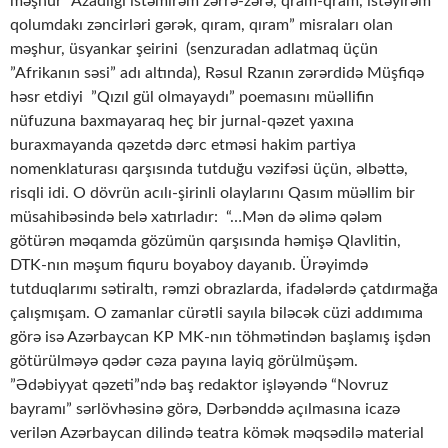
məşhur ”Azadlığı istəmirəm zərrə-zərə, qram-qram, istəyirəm
qolumdakı zəncirləri gərək, qıram, qıram” misraları olan
məşhur, üsyankar şeirini (senzuradan adlatmaq üçün
”Afrikanın səsi” adı altında), Rəsul Rzanın zərərdidə Müşfiqə
həsr etdiyi ”Qızıl gül olmayaydı” poemasını müəllifin
nüfuzuna baxmayaraq heç bir jurnal-qəzet yaxına
buraxmayanda qəzetdə dərc etməsi hakim partiya
nomenklaturası qarşısında tutduğu vəzifəsi üçün, əlbəttə,
risqli idi. O dövrün acılı-şirinli olaylarını Qasım müəllim bir
müsahibəsində belə xatırladır: “…Mən də əlimə qələm
götürən məqamda gözümün qarşısında həmişə Qlavlitin,
DTK-nın məşum fiquru boyaboy dayanıb. Ürəyimdə
tutduqlarımı sətiraltı, rəmzi obrazlarda, ifadələrdə çatdırmağa
çalışmışam. O zamanlar cürətli sayıla biləcək cüzi addımıma
görə isə Azərbaycan KP MK-nın töhmətindən başlamış işdən
götürülməyə qədər cəza payına layiq görülmüşəm.
”Ədəbiyyat qəzeti”ndə baş redaktor işləyəndə “Novruz
bayramı” sərlövhəsinə görə, Dərbənddə açılmasına icazə
verilən Azərbaycan dilində teatra kömək məqsədilə material