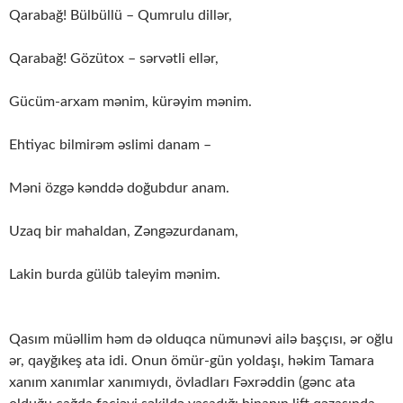
Qarabağ! Bülbüllü – Qumrulu dillər,
Qarabağ! Gözütox – sərvətli ellər,
Gücüm-arxam mənim, kürəyim mənim.
Ehtiyac bilmirəm əslimi danam –
Məni özgə kənddə doğubdur anam.
Uzaq bir mahaldan, Zəngəzurdanam,
Lakin burda gülüb taleyim mənim.
Qasım müəllim həm də olduqca nümunəvi ailə başçısı, ər oğlu
ər, qayğıkeş ata idi. Onun ömür-gün yoldaşı, həkim Tamara
xanım xanımlar xanımıydı, övladları Fəxrəddin (gənc ata