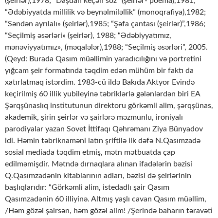
(şeirlər),1978; “Daşdan keçən söz” (şeirlər- poema),1981;
“Ədəbiyyatda millilik və beynəlmiləllik” (monoqrafiya),1982;
“Səndən ayrılalı» (şeirlər),1985; “Şəfa çantası (şeirlər)”,1986;
“Seçilmiş əsərləri» (şeirlər), 1988; “Ədəbiyyatımız,
mənəviyyatımız», (məqalələr),1988; “Seçilmiş əsərləri”, 2005.
(Qeyd: Burada Qasım müəllimin yaradıcılığını və portretini
yığcam şeir formatında təqdim edən mühüm bir faktı da
xatırlatmaq istərdim. 1983-cü ildə Bakıda Aktyor Evində
keçirilmiş 60 illik yubileyinə təbriklərlə gələnlərdən biri EA
Şərqşünaslıq institutunun direktoru görkəmli alim, şərqşünas,
akademik, şirin şeirlər və şairlərə məzmunlu, ironiyalı
parodiyalar yazan Sovet İttifaqı Qəhrəmanı Ziya Bünyadov
idi. Həmin təbriknaməni latın şriftilə ilk dəfə N.Qasımzadə
sosial mediada təqdim etmiş, mətn mətbuatda çap
edilməmişdir. Mətndə dırnaqlara alınan ifadələrin bəzisi
Q.Qasımzadənin kitablarının adları, bəzisi də şeirlərinin
başlıqlarıdır: “Görkəmli alim, istedadlı şair Qasım
Qasımzadənin 60 illiyinə. Altmış yaşlı cavan Qasım müəllim,
/Həm gözəl şairsən, həm gözəl alim! /Şerində baharın təravəti