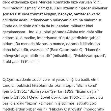
dərc etdiyimizə görə Mərkəzi Komitədə bizə vurulan “dini,
milli həddini aşmaq” damğası, Xəlil Rzanın bir qədər üsyankar
şeirləri üstündə töhmət aldığım, nəhayət, vəzifədən xaric
edildiyim ədəbi ictimaiyyətin müəyyən qisminə məlumdur.
Onda da, indinin özündə də bu cəzaları mükafat kimi
qarşılamışam… İndiki günləri görəndə Allaha min dəfə şükr
edirəm ki, ölmədim, imperiyanın süquta getdiyinin şahidi
oldum. Bu mənada biz nəslin məncə, qazancı itkilərindən
daha böyükdür, əvəzsizdir.” (Bax: Qasımzadə Q. ”Hamı öz
mövqeyini açıq bildirməlidir” (müsahibə), ”Ədəbiyyat qəzeti”,
4 oktyabr 1991-ci il.).
Q.Qasımzadənin ədəbi və elmi yaradıcılığı bu bədii, elmi,
tənqidi, publisist kitablarında əksini tapır: “Bizim kənd”
(şeirlər), 1951; “Bizim şəhər”(şeirlər),1953; “Bizim dağlar”
(şeirlər),1955; ( Qeyd: Sovet dövrünün 1950-ci illərində bu
başlıqlardakı “bizim” kəlməsinin işlədilməsi sətraltı çox
mətləblərdən xəbər verir.); “Nikolay Ostrovski” (monoqrafik