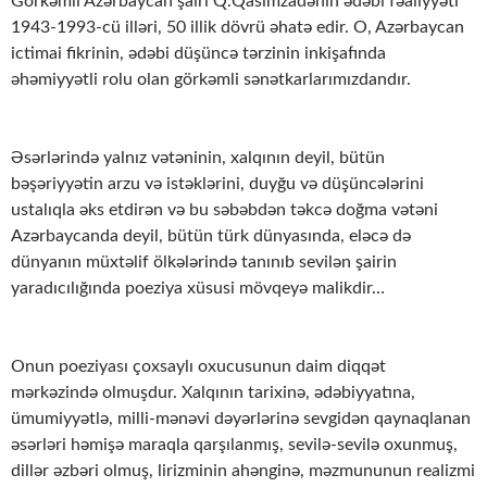
Görkəmli Azərbaycan şairi Q.Qasımzadənin ədəbi fəaliyyəti
1943-1993-cü illəri, 50 illik dövrü əhatə edir. O, Azərbaycan
ictimai fikrinin, ədəbi düşüncə tərzinin inkişafında
əhəmiyyətli rolu olan görkəmli sənətkarlarımızdandır.
Əsərlərində yalnız vətəninin, xalqının deyil, bütün
bəşəriyyətin arzu və istəklərini, duyğu və düşüncələrini
ustalıqla əks etdirən və bu səbəbdən təkcə doğma vətəni
Azərbaycanda deyil, bütün türk dünyasında, eləcə də
dünyanın müxtəlif ölkələrində tanınıb sevilən şairin
yaradıcılığında poeziya xüsusi mövqeyə malikdir…
Onun poeziyası çoxsaylı oxucusunun daim diqqət
mərkəzində olmuşdur. Xalqının tarixinə, ədəbiyyatına,
ümumiyyətlə, milli-mənəvi dəyərlərinə sevgidən qaynaqlanan
əsərləri həmişə maraqla qarşılanmış, sevilə-sevilə oxunmuş,
dillər əzbəri olmuş, lirizminin ahənginə, məzmununun realizmi