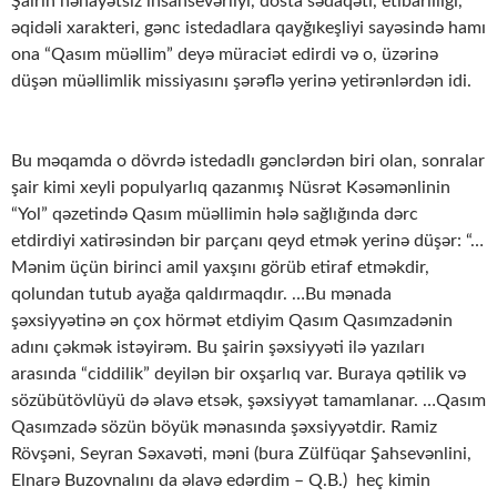
Şairin nəhayətsiz insansevərliyi, dosta sədaqəti, etibarlılığı,
əqidəli xarakteri, gənc istedadlara qayğıkeşliyi sayəsində hamı
ona “Qasım müəllim” deyə müraciət edirdi və o, üzərinə
düşən müəllimlik missiyasını şərəflə yerinə yetirənlərdən idi.
Bu məqamda o dövrdə istedadlı gənclərdən biri olan, sonralar
şair kimi xeyli populyarlıq qazanmış Nüsrət Kəsəmənlinin
“Yol” qəzetində Qasım müəllimin hələ sağlığında dərc
etdirdiyi xatirəsindən bir parçanı qeyd etmək yerinə düşər: “…
Mənim üçün birinci amil yaxşını görüb etiraf etməkdir,
qolundan tutub ayağa qaldırmaqdır. …Bu mənada
şəxsiyyətinə ən çox hörmət etdiyim Qasım Qasımzadənin
adını çəkmək istəyirəm. Bu şairin şəxsiyyəti ilə yazıları
arasında “ciddilik” deyilən bir oxşarlıq var. Buraya qətilik və
sözübütövlüyü də əlavə etsək, şəxsiyyət tamamlanar. …Qasım
Qasımzadə sözün böyük mənasında şəxsiyyətdir. Ramiz
Rövşəni, Seyran Səxavəti, məni (bura Zülfüqar Şahsevənlini,
Elnarə Buzovnalını da əlavə edərdim – Q.B.) heç kimin