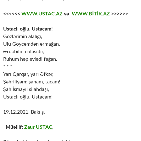
<<<<<<
WWW.USTAC.AZ
və
WWW.BİTİK.AZ
>>>>>>
Ustaclı oğlu, Ustacam!
Gözlərimin alalığı,
Ulu Göycəmdən ərmağan.
Ərdəbilin naləsidir,
Ruhum həp eylədi fəğan.
* * *
Yarı Qarqar, yarı Əfkər,
Şəhriliyəm; şaham, tacam!
Şah İsmayıl silahdaşı,
Ustaclı oğlu, Ustacam!
19.12.2021. Bakı ş.
Müəllif:
Zaur USTAC
,