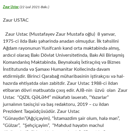
Zaur Ustac
(22 iyul 2021-Bakı.)
Zaur USTAC
Zaur Ustac (Mustafayev Zaur Mustafa oğlu) 8 yanvar,
1975-ci ildə Bakı şəhərində anadan olmuşdur. İlk təhsilini
Ağdam rayonunun Yusifcanlı kənd orta məktəbində almış,
ardıcıl olaraq Bakı Dövlət Universitetində, Bakı Ali Birləşmiş
Komandanlıq Məktəbində, Beynəlxalq İxtiraçılıq və Biznes
İnstitutunda və Şamaxı Humanitar Kollecində davam
etdirmişdir. Birinci Qarabağ müharibəsinin iştirakçısı və hal-
hazırda ehtiyatda olan zabitdir. Zaur Ustac 1988-ci ildən
etibarən dövri mətbuatda çıxış edir. AJB-nin üzvü olan Zaur
Ustac “QIZIL QƏLƏM” mükafatı laueratı, “Yazarlar”
jurnalının təsisçisi və baş redaktoru, 2019 – cu ildən
Prezident Təqaüdçüsüdür. Zaur Ustac
“Günaydın”(Ağçiçəyim), “İstəməzdim şair olum, hələ mən”,
“Gülzar”, “Şehçiçəyim”, “Məhdud həyatın məchul