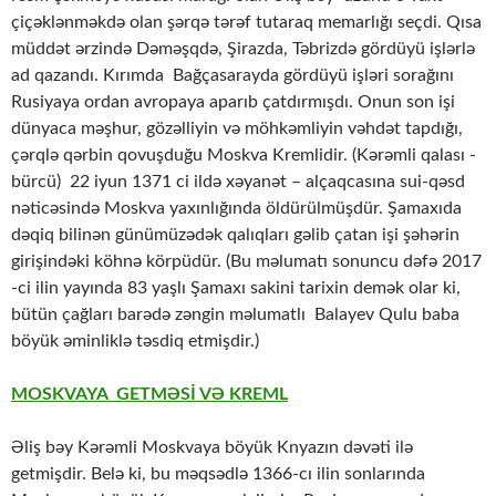
çiçəklənməkdə olan şərqə tərəf tutaraq memarlığı seçdi. Qısa
müddət ərzində Dəməşqdə, Şirazda, Təbrizdə gördüyü işlərlə
ad qazandı. Kırımda Bağçasarayda gördüyü işləri sorağını
Rusiyaya ordan avropaya aparıb çatdırmışdı. Onun son işi
dünyaca məşhur, gözəlliyin və möhkəmliyin vəhdət tapdığı,
çərqlə qərbin qovuşduğu Moskva Kremlidir. (Kərəmli qalası -
bürcü) 22 iyun 1371 ci ildə xəyanət – alçaqcasına sui-qəsd
nəticəsində Moskva yaxınlığında öldürülmüşdür. Şamaxıda
dəqiq bilinən günümüzədək qalıqları gəlib çatan işi şəhərin
girişindəki köhnə körpüdür. (Bu məlumatı sonuncu dəfə 2017
-ci ilin yayında 83 yaşlı Şamaxı sakini tarixin demək olar ki,
bütün çağları barədə zəngin məlumatlı Balayev Qulu baba
böyük əminliklə təsdiq etmişdir.)
MOSKVAYA GETMƏSİ VƏ KREML
Əliş bəy Kərəmli Moskvaya böyük Knyazın dəvəti ilə
getmişdir. Belə ki, bu məqsədlə 1366-cı ilin sonlarında