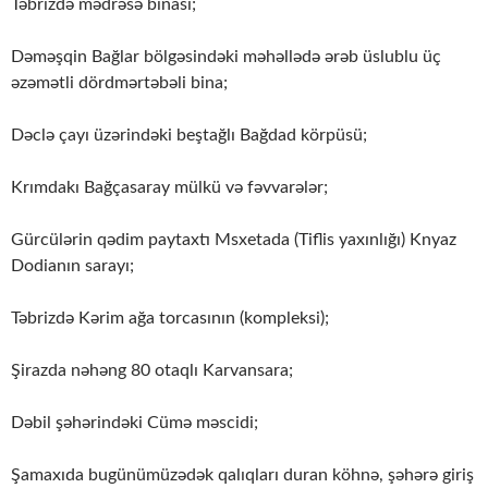
Təbrizdə mədrəsə binası;
Dəməşqin Bağlar bölgəsindəki məhəllədə ərəb üslublu üç
əzəmətli dördmərtəbəli bina;
Dəclə çayı üzərindəki beştağlı Bağdad körpüsü;
Krımdakı Bağçasaray mülkü və fəvvarələr;
Gürcülərin qədim paytaxtı Msxetada (Tiflis yaxınlığı) Knyaz
Dodianın sarayı;
Təbrizdə Kərim ağa torcasının (kompleksi);
Şirazda nəhəng 80 otaqlı Karvansara;
Dəbil şəhərindəki Cümə məscidi;
Şamaxıda bugünümüzədək qalıqları duran köhnə, şəhərə giriş