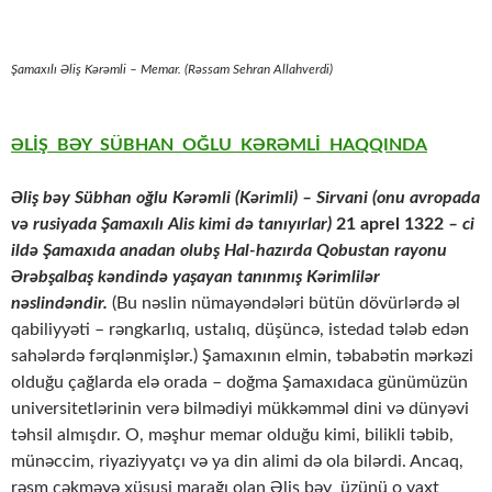
Şamaxılı Əliş Kərəmli – Memar. (Rəssam Sehran Allahverdi)
ƏLİŞ BƏY SÜBHAN OĞLU KƏRƏMLİ HAQQINDA
Əliş bəy Sübhan oğlu Kərəmli (Kərimli) – Sirvani (onu avropada
və rusiyada Şamaxılı Alis kimi də tanıyırlar)
21 aprel 1322
– ci
ildə Şamaxıda anadan olubş Hal-hazırda Qobustan rayonu
Ərəbşalbaş kəndində yaşayan tanınmış Kərimlilər
nəslindəndir.
(Bu nəslin nümayəndələri bütün dövürlərdə əl
qabiliyyəti – rəngkarlıq, ustalıq, düşüncə, istedad tələb edən
sahələrdə fərqlənmişlər.) Şamaxının elmin, təbabətin mərkəzi
olduğu çağlarda elə orada – doğma Şamaxıdaca günümüzün
universitetlərinin verə bilmədiyi mükkəmməl dini və dünyəvi
təhsil almışdır. O, məşhur memar olduğu kimi, bilikli təbib,
münəccim, riyaziyyatçı və ya din alimi də ola bilərdi. Ancaq,
rəsm çəkməyə xüsusi marağı olan Əliş bəy üzünü o vaxt