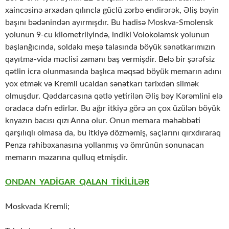
xaincəsinə arxadan qılıncla güclü zərbə endirərək, Əliş bəyin
başını bədənindən ayırmışdır. Bu hadisə Moskva-Smolensk
yolunun 9-cu kilometrliyində, indiki Volokolamsk yolunun
başlanğıcında, soldakı meşə talasında böyük sənətkarımızın
qayıtma-vida məclisi zamanı baş vermişdir. Belə bir şərəfsiz
qətlin icra olunmasında başlıca məqsəd böyük memarın adını
yox etmək və Kremli ucaldan sənətkarı tarixdən silmək
olmuşdur. Qəddarcasına qətlə yetirilən Əliş bəy Kərəmlini elə
oradaca dəfn edirlər. Bu ağır itkiyə görə ən çox üzülən böyük
knyazın bacısı qızı Anna olur. Onun memara məhəbbəti
qarşılıqlı olmasa da, bu itkiyə dözməmiş, saçlarını qırxdıraraq
Penza rahibəxanasına yollanmış və ömrünün sonunacan
memarın məzarına qulluq etmişdir.
ONDAN YADİGAR QALAN TİKİLİLƏR
Moskvada Kremli;