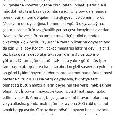
Müqavilədə knyazın yeganə ciddi tələbi inşaat işlərinin 4 il
müddətində tam başa çatdırılması idi. Əliş bəy qarşılığında
nəinki buna, həm də qalanın fərqli gözəlliyə və min illərcə
Moskvanı qoruyacağına, hamının zövqünü oxşayacağına,
şəhərin əsas qürür və gözəllik yerinə çevriləcəyinə öz vicdanı
üzərinə söz verir. Buna əmin etmək üçün əlini cibindən
çıxartdığı kiçik ölçülü “Quran” kitabının üzərinə qoyaraq and
da içir. Əliş bəy Kərəmli təkcə memarlıq işlərini deyil, işlər 1 il
tez başa çatsın deyə tikintiyə rəislik işini də öz üzərinə
götürür. Onun üçün özünün təklifi ilə yalnız görülmüş işlər
tam başa çatdıqdan və hamı tərəfindən gizli səsvermə yolu ilə
ən gözəl iş kimi bəyənildikdən sonra zəhmət haqqı ödənilməsi
nəzərdə tutuldu. Bu isə Şərq qaydasıyla, tikintiyə sərf
olunacaq bütün materialların dəyərinin tən yarısı məbləğində
olmalı idi. İş bəyənilməyəcəyi təqdirdə zəhmət haqqı qəbul
edilməyəcəkdi. Amma iş başa çatana kimi firavan dolanmaq
və ya ailəsinə göndərmək üçün hər ay ona 300 rubl qızıl pul
əmək haqqı ayrılır. Onsuz da o, böyük knyazın bacısı evində