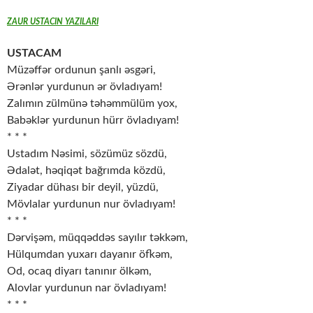
ZAUR USTACIN YAZILARI
USTACAM
Müzəffər ordunun şanlı əsgəri,
Ərənlər yurdunun ər övladıyam!
Zalımın zülmünə təhəmmülüm yox,
Babəklər yurdunun hürr övladıyam!
* * *
Ustadım Nəsimi, sözümüz sözdü,
Ədalət, həqiqət bağrımda közdü,
Ziyadar dühası bir deyil, yüzdü,
Mövlalar yurdunun nur övladıyam!
* * *
Dərvişəm, müqqəddəs sayılır təkkəm,
Hülqumdan yuxarı dayanır öfkəm,
Od, ocaq diyarı tanınır ölkəm,
Alovlar yurdunun nar övladıyam!
* * *