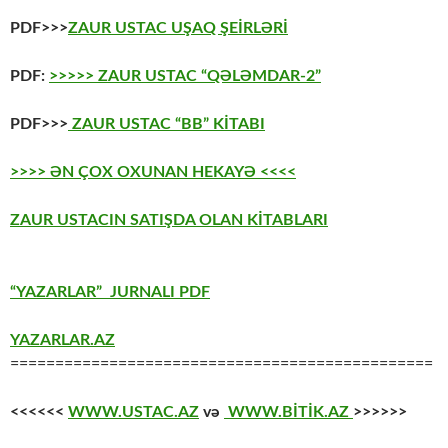
PDF>>>
ZAUR USTAC UŞAQ ŞEİRLƏRİ
PDF:
>>>>> ZAUR USTAC “QƏLƏMDAR-2”
PDF>>>
ZAUR USTAC “BB” KİTABI
>>>> ƏN ÇOX OXUNAN HEKAYƏ <<<<
ZAUR USTACIN SATIŞDA OLAN KİTABLARI
“YAZARLAR” JURNALI PDF
YAZARLAR.AZ
===============================================
<<<<<<
WWW.USTAC.AZ
və
WWW.BİTİK.AZ
>>>>>>