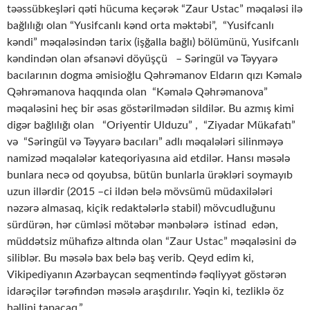
təəssübkeşləri qəti hücuma keçərək “Zaur Ustac” məqaləsi ilə
bağlılığı olan “Yusifcanlı kənd orta məktəbi”, “Yusifcanlı
kəndi” məqaləsindən tarix (işğalla bağlı) bölümünü, Yusifcanlı
kəndindən olan əfsanəvi döyüşçü – Səringül və Təyyarə
bacılarının dogma əmisioğlu Qəhrəmanov Eldarın qızı Kəmalə
Qəhrəmanova haqqında olan “Kəmalə Qəhrəmanova”
məqaləsini heç bir əsas göstərilmədən sildilər. Bu azmış kimi
digər bağlılığı olan “Oriyentir Ulduzu” , “Ziyadar Mükafatı”
və “Səringül və Təyyarə bacıları” adlı məqalələri silinməyə
namizəd məqalələr kateqoriyasına aid etdilər. Hansı məsələ
bunlara necə od qoyubsa, bütün bunlarla ürəkləri soymayıb
uzun illərdir (2015 –ci ildən belə mövsümü müdaxilələri
nəzərə almasaq, kiçik redaktələrlə stabil) mövcudluğunu
sürdürən, hər cümləsi mötəbər mənbələrə istinad edən,
müddətsiz mühafizə altında olan “Zaur Ustac” məqaləsini də
siliblər. Bu məsələ bax belə baş verib. Qeyd edim ki,
Vikipediyanın Azərbaycan seqmentində fəqliyyət göstərən
idarəçilər tərəfindən məsələ araşdırılır. Yəqin ki, tezliklə öz
həllini tapacaq.”