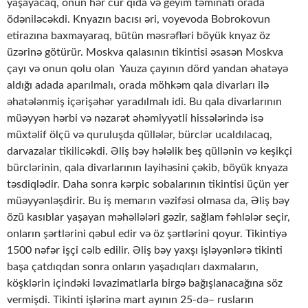
yaşayacaq, onun hər cür qida və geyim təminatı orada
ödəniləcəkdi. Knyazın bacısı əri, voyevoda Bobrokovun
etirazına baxmayaraq, bütün məsrəfləri böyük knyaz öz
üzərinə götürür. Moskva qalasının tikintisi əsasən Moskva
çayı və onun qolu olan Yauza çayının dörd yandan əhatəyə
aldığı adada aparılmalı, orada möhkəm qala divarları ilə
əhatələnmiş içərişəhər yaradılmalı idi. Bu qala divarlarının
müəyyən hərbi və nəzarət əhəmiyyətli hissələrində isə
müxtəlif ölçü və quruluşda qüllələr, bürclər ucaldılacaq,
darvazalar tikilicəkdi. Əliş bəy hələlik beş qüllənin və keşikçi
bürclərinin, qala divarlarının layihəsini çəkib, böyük knyaza
təsdiqlədir. Daha sonra kərpic sobalarının tikintisi üçün yer
müəyyənləşdirir. Bu iş memarın vəzifəsi olmasa da, Əliş bəy
özü kasıblar yaşayan məhəllələri gəzir, sağlam fəhlələr seçir,
onların şərtlərini qəbul edir və öz şərtlərini qoyur. Tikintiyə
1500 nəfər işçi cəlb edilir. Əliş bəy yaxşı işləyənlərə tikinti
başa çatdıqdan sonra onların yaşadıqları daxmaların,
köşklərin içindəki ləvazimatlarla birgə bağışlanacağına söz
vermişdi. Tikinti işlərinə mart ayının 25-də– rusların