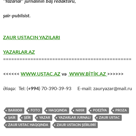
“Yazarlar” jurnalının baş redaktoru,
şair-publisist.
ZAUR USTACIN YAZILARI
YAZARLAR.AZ
===============================================
<<<<<<
WWW.USTAC.AZ
və
WWW.BİTİK.AZ
>>>>>>
Əlaqə:
Tel: (
+994
) 70-390-39-93 E-mail: zauryazar@mail.ru
BARƏDƏ
FOTO
HAQQINDA
NƏSR
POEZİYA
PROZA
ŞAİR
ŞEİR
YAZAR
YAZARLAR JURNALI
ZAUR USTAC
ZAUR USTAC HAQQINDA
ZAUR USTACIN ŞEİRLƏRİ