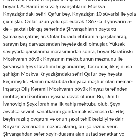
boyar İ. A. Baratinski və Şirvanşahların Moskva
Knyazlığındakı səfiri Qafur bəy, Knyazlığın 10 süvarisi ilə yola
çıxmışlar. Onlar uzun yolu qət edərək 1367-ci il yanvarın 5-
də – şaxtalı bir qış səhərində Şirvanşahların paytaxtı
Şamaxıya çatmışlar. Onlar burada ehtiramla qarşılanaraq,
sarayın baş darvazasından həyətə daxil olmuşlar. Yüksək
səviyyədə qarşılanma mərasimindən sonra, boyar Baratinski
Moskvanın böyük Knyazının məktubunun məzmunu ilə
Şirvanşah Şeyx İbrahimi bilgiləndirmiş, təcrüməçilik işini isə
şahlığın Moskva Knyazlığındakı səfiri Qafur bəy həyata
keçirmişdir. Həmin məktubda dünyaca məşhur olan memar-
inşaatçı Əliş Kərəmli Moskvanın böyük Knyazı tərəfindən
möhtəşəm tikintinin inşasına dəvət olunur. Bu, Dimitri
İvanoviçin Şeyx İbrahimə ilk xahiş məktubu olub. Şeyx
əvvəlcə sevimli sənətkarını göndərmək istəməsə də, Əliş
bəyin razılıq ovqatını və onun şəxsi təhlükəsizliyinə dair
Knyazın zəmanətini nəzərə alaraq, bu işə razılıq verir.
Şirvanşahdan səfər xeyir-duasını alan ustad sənətkar yol