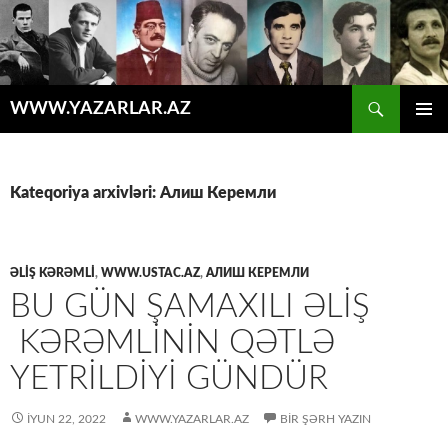
Axtar
WWW.YAZARLAR.AZ
MÜHTƏVIYYATA
ƏSAS
KEÇ
MENYU
Kateqoriya arxivləri: Алиш Керемли
ƏLİŞ KƏRƏMLİ
,
WWW.USTAC.AZ
,
АЛИШ КЕРЕМЛИ
BU GÜN ŞAMAXILI ƏLİŞ
KƏRƏMLİNİN QƏTLƏ
YETRİLDİYİ GÜNDÜR
İYUN 22, 2022
WWW.YAZARLAR.AZ
BIR ŞƏRH YAZIN