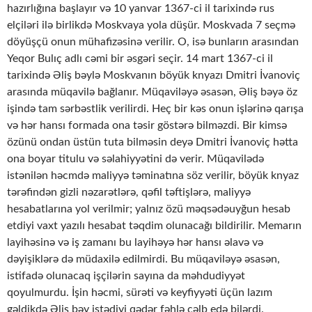
hazırlığına başlayır və 10 yanvar 1367-ci il tarixində rus
elçiləri ilə birlikdə Moskvaya yola düşür. Moskvada 7 seçmə
döyüşçü onun mühafizəsinə verilir. O, isə bunların arasından
Yeqor Bulıç adlı cəmi bir əsgəri seçir. 14 mart 1367-ci il
tarixində Əliş bəylə Moskvanın böyük knyazı Dmitri İvanoviç
arasında müqavilə bağlanır. Müqaviləyə əsasən, Əliş bəyə öz
işində tam sərbəstlik verilirdi. Heç bir kəs onun işlərinə qarışa
və hər hansı formada ona təsir göstərə bilməzdi. Bir kimsə
özünü ondan üstün tuta bilməsin deyə Dmitri İvanoviç hətta
ona boyar titulu və səlahiyyətini də verir. Müqavilədə
istənilən həcmdə maliyyə təminatına söz verilir, böyük knyaz
tərəfindən gizli nəzarətlərə, qəfil təftişlərə, maliyyə
hesabatlarına yol verilmir; yalnız özü məqsədəuyğun hesab
etdiyi vaxt yazılı hesabat təqdim olunacağı bildirilir. Memarın
layihəsinə və iş zamanı bu layihəyə hər hansı əlavə və
dəyişiklərə də müdaxilə edilmirdi. Bu müqaviləyə əsasən,
istifadə olunacaq işçilərin sayına da məhdudiyyət
qoyulmurdu. İşin həcmi, sürəti və keyfiyyəti üçün lazım
gəldikdə Əliş bəy istədiyi qədər fəhlə cəlb edə bilərdi.