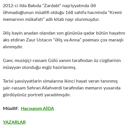
2012-ci ildə Bakıda “Zərdabi” nəşriyyatında Əli
Əhmədoğlunun müəllifi olduğu 168 səhifə həcmində “Kreml
memarının mükafatı” adlı kitab nəşr olunmuşdur.
Əliş bəyin anadan olandan son gününüə qədər bütün həyatını
əks etdirən Zaur Ustacın “Əliş və Anna” poeması çox maraqlı
alınmışdır.
Gənc musiqiçi-rəssam Gülü xanım tərəfindən üz cizgilərinin
müəyyən olunduğu esgiz hazırlanmış.
Tarixi şəxsiyyətlərin simalarına ikinci həyat verən tanınmış
şair-rəssam Sehran Allahverdi tərəfindən memarın yuxarıda
gördüyünüz portreti yaradılmışdır.
Müəllif:
Hacıxanım AİDA
YAZARLAR