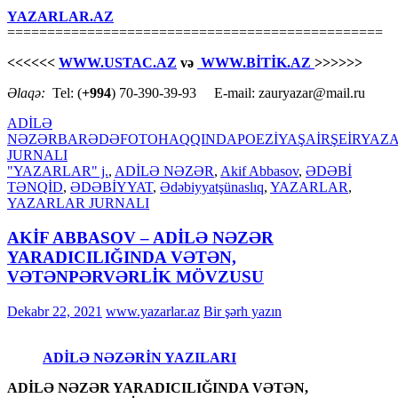
YAZARLAR.AZ
===============================================
<<<<<<
WWW.USTAC.AZ
və
WWW.BİTİK.AZ
>>>>>>
Əlaqə:
Tel: (
+994
) 70-390-39-93 E-mail: zauryazar@mail.ru
ADİLƏ
NƏZƏR
BARƏDƏ
FOTO
HAQQINDA
POEZİYA
ŞAİR
ŞEİR
YAZ
JURNALI
"YAZARLAR" j.
,
ADİLƏ NƏZƏR
,
Akif Abbasov
,
ƏDƏBİ
TƏNQİD
,
ƏDƏBİYYAT
,
Ədəbiyyatşünaslıq
,
YAZARLAR
,
YAZARLAR JURNALI
AKİF ABBASOV – ADİLƏ NƏZƏR
YARADICILIĞINDA VƏTƏN,
VƏTƏNPƏRVƏRLİK MÖVZUSU
Dekabr 22, 2021
www.yazarlar.az
Bir şərh yazın
ADİLƏ NƏZƏRİN YAZILARI
ADİLƏ NƏZƏR YARADICILIĞINDA VƏTƏN,