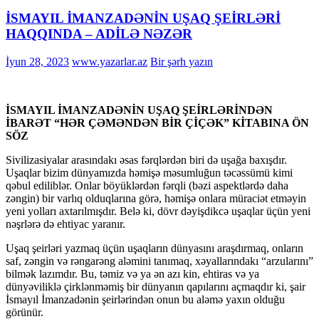
İSMAYIL İMANZADƏNİN UŞAQ ŞEİRLƏRİ
HAQQINDA – ADİLƏ NƏZƏR
İyun 28, 2023
www.yazarlar.az
Bir şərh yazın
İSMAYIL İMANZADƏNİN UŞAQ ŞEİRLƏRİNDƏN
İBARƏT “HƏR ÇƏMƏNDƏN BİR ÇİÇƏK” KİTABINA ÖN
SÖZ
Sivilizasiyalar arasındakı əsas fərqlərdən biri də uşağa baxışdır.
Uşaqlar bizim dünyamızda həmişə məsumluğun təcəssümü kimi
qəbul ediliblər. Onlar böyüklərdən fərqli (bəzi aspektlərdə daha
zəngin) bir varlıq olduqlarına görə, həmişə onlara müraciət etməyin
yeni yolları axtarılmışdır. Belə ki, dövr dəyişdikcə uşaqlar üçün yeni
nəşrlərə də ehtiyac yaranır.
Uşaq şeirləri yazmaq üçün uşaqların dünyasını araşdırmaq, onların
saf, zəngin və rəngarəng aləmini tanımaq, xəyallarındakı “arzularını”
bilmək lazımdır. Bu, təmiz və ya ən azı kin, ehtiras və ya
dünyəviliklə çirklənməmiş bir dünyanın qapılarını açmaqdır ki, şair
İsmayıl İmanzadənin şeirlərindən onun bu aləmə yaxın olduğu
görünür.