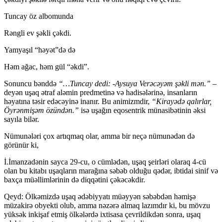
Tuncay öz albomunda
Rəngli ev şəkli çəkdi.
Yamyaşıl “həyət”də də
Həm ağac, həm gül “əkdi”.
Sonuncu bənddə
“…Tuncay dedi: -Aysuya Verəcəyəm şəkli mən.”
–
deyən uşaq ətraf aləmin predmetinə və hadisələrinə, insanların
həyatına təsir edəcəyinə inanır. Bu animizmdir,
“Kirayədə qalırlar,
Öyrənmişəm özündən.”
isə uşağın eqosentrik münasibətinin əksi
sayıla bilər.
Nümunələri çox artıqmaq olar, amma bir neçə nümunədən də
görünür ki,
İ.İmanzadənin sayca 29-cu, o cümlədən, uşaq şeirləri olaraq 4-cü
olan bu kitabı uşaqların marağına səbəb olduğu qədər, ibtidai sinif və
baxça müəllimlərinin də diqqətini çəkəcəkdir.
Qeyd: Ölkəmizdə uşaq ədəbiyyatı müəyyən səbəbdən həmişə
müzakirə obyekti olub, amma nəzərə almaq lazımdır ki, bu mövzu
yüksək inkişaf etmiş ölkələrdə ixtisasa çevrildikdən sonra, uşaq