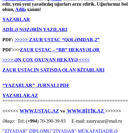
edir, yeni-yeni yaradıcılıq uğurları arzu edirik. Uğurlarınız bol
olsun,
Adilə
xanım!
YAZARLAR
ADİLƏ NƏZƏRİN YAZILARI
PDF:
>>>>> ZAUR USTAC “QƏLƏMDAR-2”
PDF>>>
ZAUR USTAC – “BB” HEKAYƏLƏR
>>>> ƏN ÇOX OXUNAN HEKAYƏ <<<<
ZAUR USTACIN SATIŞDA OLAN KİTABLARI
“YAZARLAR” JURNALI PDF
YAZARLAR.AZ
===============================================
<<<<<<
WWW.USTAC.AZ
və
WWW.BİTİK.AZ
>>>>>>
Əlaqə:
Tel: (
+994
) 70-390-39-93 E-mail: zauryazar@mail.ru
"ZİYADAR" DİPLOMU
"ZİYADAR" MÜKAFATI
ADİLƏ