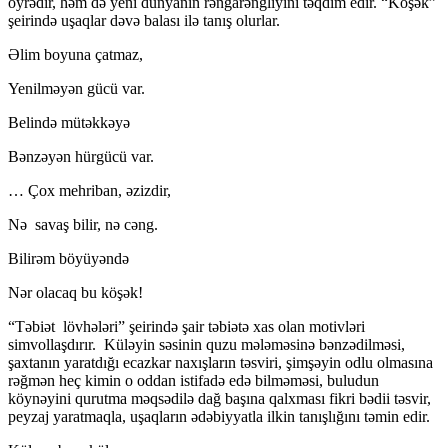
öyrədir, həm də yeni dünyanın rəngarəngliyini təqdim edir. “Köşək”
şeirində uşaqlar dəvə balası ilə tanış olurlar.
Əlim boyuna çatmaz,
Yenilməyən gücü var.
Belində mütəkkəyə
Bənzəyən hürgücü var.
… Çox mehriban, əzizdir,
Nə savaş bilir, nə cəng.
Bilirəm böyüyəndə
Nər olacaq bu köşək!
“Təbiət lövhələri” şeirində şair təbiətə xas olan motivləri
simvollaşdırır. Küləyin səsinin quzu mələməsinə bənzədilməsi,
şaxtanın yaratdığı ecazkar naxışların təsviri, şimşəyin odlu olmasına
rəğmən heç kimin o oddan istifadə edə bilməməsi, buludun
köynəyini qurutma məqsədilə dağ başına qalxması fikri bədii təsvir,
peyzaj yaratmaqla, uşaqların ədəbiyyatla ilkin tanışlığını təmin edir.