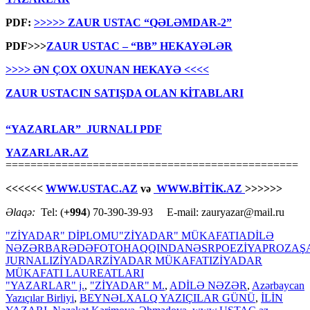
PDF:
>>>>> ZAUR USTAC “QƏLƏMDAR-2”
PDF>>>
ZAUR USTAC – “BB” HEKAYƏLƏR
>>>> ƏN ÇOX OXUNAN HEKAYƏ <<<<
ZAUR USTACIN SATIŞDA OLAN KİTABLARI
“YAZARLAR” JURNALI PDF
YAZARLAR.AZ
===============================================
<<<<<<
WWW.USTAC.AZ
və
WWW.BİTİK.AZ
>>>>>>
Əlaqə:
Tel: (
+994
) 70-390-39-93 E-mail: zauryazar@mail.ru
"ZİYADAR" DİPLOMU
"ZİYADAR" MÜKAFATI
ADİLƏ
NƏZƏR
BARƏDƏ
FOTO
HAQQINDA
NƏSR
POEZİYA
PROZA
Ş
JURNALI
ZİYADAR
ZİYADAR MÜKAFATI
ZİYADAR
MÜKAFATI LAUREATLARI
"YAZARLAR" j.
,
"ZİYADAR" M.
,
ADİLƏ NƏZƏR
,
Azərbaycan
Yazıçılar Birliyi
,
BEYNƏLXALQ YAZIÇILAR GÜNÜ
,
İLİN