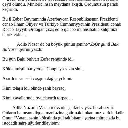
qeyd olundu. Minlərlə insan meydana axışdı. Ordumuzun paradı
keçirildi.
Bu il Zəbər Bayramında Azərbaycan Respublikasının Prezidenti
cənab İlham Əliyev və Türkiyə Cumhuriyyətinin Prezidenti cənab
Rəcəb Tayyib Ərdoğan çıxış edib qələbə münasibətilə xalqımızı
təbrik etdilər.
Adilə Nəzər də bu böyük günün şəninə
“Zəfər günü Bakı
Bulvarı”
şeirini yazdı:
Bu gün Bakı bulvarı Zəfər rəngində idi.
Köklənmişdi hər yerdə “Cəngi”yə sazın simi,
Axırdı insan seli coşqun dağ çayı kimi.
Kimi təlaşlı idi, əlində şanlı bayraq,
Kimi xəyallarında ovuclayırdı torpaq…
Adilə Nəzərin Vətən mövzulu şeirləri saysız-hesabsızdır.
Onların hamısını diqqət mərkəzinə gətirmək imkanımız xaricindədir.
Onun “Vətən, sənin köksündə gül tək bitəm” şerinə müraciətlə bu
istedadlı şairə uğurlar diləyirəm: