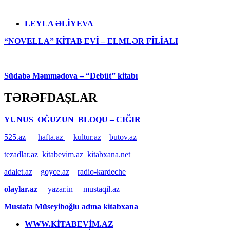
LEYLA ƏLİYEVA
“NOVELLA” KİTAB EVİ – ELMLƏR FİLİALI
Südabə Məmmədova – “Debüt” kitabı
TƏRƏFDAŞLAR
YUNUS OĞUZUN BLOQU – CIĞIR
525.az
hafta.az
kultur.az
butov.az
tezadlar.az
kitabevim.az
kitabxana.net
adalet.az
goyce.az
radio-kardeche
olaylar.az
yazar.in
mustaqil.az
Mustafa Müseyiboğlu adına kitabxana
WWW.KİTABEVİM.AZ