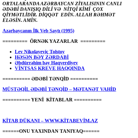
ORTALARANDA AZƏRBAYCAN ZİYALISININ CANLI
ƏDƏBİ DANIŞIQ DİLİ VƏ NİTQİ KİMİ ÇOX
QİYMƏTLİDİR. DİQQƏT EDİN. ALLAH RƏHMƏT
ELƏSİN. AMİN.
Azərbaycanın İlk Veb Saytı (1995)
========= ÖRNƏK YAZARLAR =========
Lev Nikolayeviç Tolstoy
HƏSƏN BƏY ZƏRDABİ
Əbdürrəhim bəy Haqverdiyev
VİNTSAS KREVE HAQQINDA
========== ƏDƏBİ TƏNQİD ==========
MÜSTƏQİL ƏDƏBİ TƏNQİD – MƏTANƏT VAHİD
========== YENİ KİTABLAR ==========
KİTAB DÜKANI – WWW.KİTABEVİM.AZ
======ONU YAXINDAN TANIYAQ======