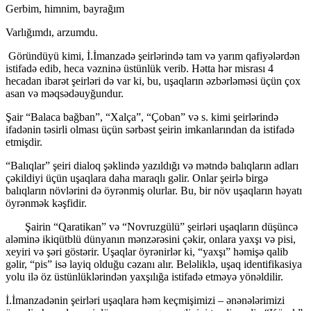
Gerbim, himnim, bayrağım
Varlığımdı, arzumdu.
Göründüyü kimi, İ.İmanzadə şeirlərində tam və yarım qafiyələrdən
istifadə edib, heca vəzninə üstünlük verib. Hətta hər misrası 4
hecadan ibarət şeirləri də var ki, bu, uşaqların əzbərləməsi üçün çox
asan və məqsədəuyğundur.
Şair “Balaca bağban”, “Xalça”, “Çoban” və s. kimi şeirlərində
ifadənin təsirli olması üçün sərbəst şeirin imkanlarından da istifadə
etmişdir.
“Balıqlar” şeiri dialoq şəklində yazıldığı və mətndə balıqların adları
çəkildiyi üçün uşaqlara daha maraqlı gəlir. Onlar şeirlə birgə
balıqların növlərini də öyrənmiş olurlar. Bu, bir növ uşaqların həyatı
öyrənmək kəşfidir.
Şairin “Qаrаtikаn” və “Novruzgülü” şeirləri uşaqların düşüncə
aləminə iki­qütb­­­lü dünyanın mənzərəsini çəkir, onlara yaxşı və pisi,
xeyiri və şəri göstərir. Uşaqlar öyrənirlər ki, “yaxşı” həmişə qalib
gəlir, “pis” isə layiq olduğu cəzanı alır. Beləliklə, uşaq identifikasiya
yolu ilə öz üstünlüklərindən yaxşılığa istifadə etməyə yönəldilir.
İ.İmanzadənin şeirləri uşaqlara həm keçmişimizi – ənənələrimizi