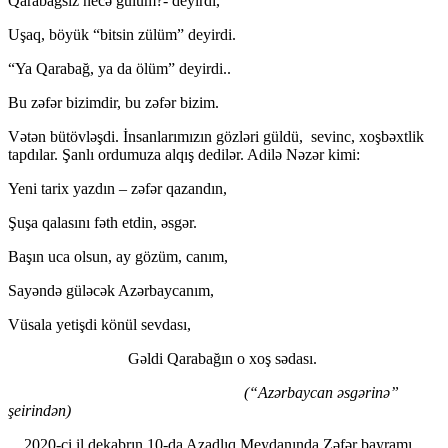
Qarabağsız necə gülüm?- deyirdi,
Uşaq, böyük “bitsin zülüm” deyirdi.
“Ya Qarabağ, ya da ölüm” deyirdi..
Bu zəfər bizimdir, bu zəfər bizim.
Vətən bütövləşdi. İnsanlarımızın gözləri güldü, sevinc, xoşbəxtlik
tapdılar. Şanlı ordumuza alqış dedilər. Adilə Nəzər kimi:
Yeni tarix yazdın – zəfər qazandın,
Şuşa qalasını fəth etdin, əsgər.
Başın uca olsun, ay gözüm, canım,
Sayəndə güləcək Azərbaycanım,
Vüsala yetişdi könül sevdası,
Gəldi Qarabağın o xoş sədası.
(“Azərbaycan əsgərinə”
şeirindən)
2020-ci il dekabrın 10-da Azadlıq Meydanında Zəfər bayramı