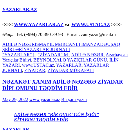
YAZARLAR.AZ
===============================================
<<<<
WWW.YAZARLAR.AZ
və
WWW.USTAC.AZ
>>>>
Əlaqə:
Tel: (
+994
) 70-390-39-93 E-mail: zauryazar@mail.ru
ADİLƏ NƏZƏR
İSMAYIL MƏRCANLI İMANZADƏ
UŞAQ
ŞEİRLƏRİ
YAZARLAR JURNALI
"YAZARLAR" j.
,
"ZİYADAR" M.
,
ADİLƏ NƏZƏR
,
Azərbaycan
Yazıçılar Birliyi
,
BEYNƏLXALQ YAZIÇILAR GÜNÜ
,
İLİN
YAZARI
,
www.USTAC.az
,
YAZARLAR
,
YAZARLAR
JURNALI
,
ZİYADAR
,
ZİYADAR MÜKAFATI
NƏZAKƏT XANIM ADİLƏ NƏZƏRƏ ZİYADAR
DİPLOMUNU TƏQDİM EDİR
May 29, 2022
www.yazarlar.az
Bir şərh yazın
ADİLƏ NƏZƏR “BİR OVUC GÜN İŞIĞI”
KİTABINI TƏQDİM EDİB
YAZARLAR