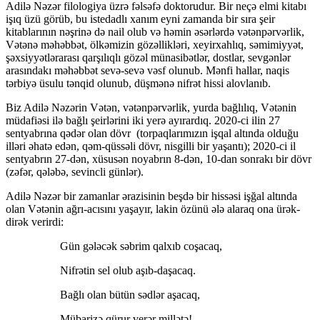
Adilə Nəzər filologiya üzrə fəlsəfə doktorudur. Bir neçə elmi kitabı
işıq üzü görüb, bu istedadlı xanım eyni zamanda bir sıra şeir
kitablarının nəşrinə də nail olub və həmin əsərlərdə vətənpərvərlik,
Vətənə məhəbbət, ölkəmizin gözəllikləri, xeyirxahlıq, səmimiyyət,
şəxsiyyətlərarası qarşılıqlı gözəl münasibətlər, dostlar, sevgənlər
arasındakı məhəbbət sevə-sevə vəsf olunub. Mənfi hallar, naqis
tərbiyə üsulu tənqid olunub, düşmənə nifrət hissi alovlanıb.
Biz Adilə Nəzərin Vətən, vətənpərvərlik, yurda bağlılıq, Vətənin
müdafiəsi ilə bağlı şeirlərini iki yerə ayırardıq. 2020-ci ilin 27
sentyabrına qədər olan dövr (torpaqlarımızın işqal altında olduğu
illəri əhatə edən, qəm-qüssəli dövr, nisgilli bir yaşantı); 2020-ci il
sentyabrın 27-dən, xüsusən noyabrın 8-dən, 10-dan sonrakı bir dövr
(zəfər, qələbə, sevincli günlər).
Adilə Nəzər bir zamanlar ərazisinin beşdə bir hissəsi işğal altında
olan Vətənin ağrı-acısını yaşayır, lakin özünü ələ alaraq ona ürək-
dirək verirdi:
Gün gələcək səbrim qalxıb coşacaq,
Nifrətin sel olub aşıb-daşacaq.
Bağlı olan bütün sədlər aşacaq,
Mübarizə qürur verər millətə!