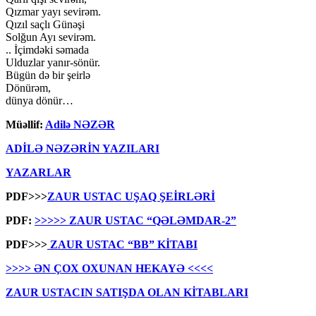
Qızmar yayı sevirəm.
Qızıl saçlı Günəşi
Solğun Ayı sevirəm.
.. İçimdəki səmada
Ulduzlar yanır-sönür.
Bügün də bir şeirlə
Dönürəm,
dünya dönür…
Müəllif:
Adilə NƏZƏR
ADİLƏ NƏZƏRİN YAZILARI
YAZARLAR
PDF>>>
ZAUR USTAC UŞAQ ŞEİRLƏRİ
PDF:
>>>>> ZAUR USTAC “QƏLƏMDAR-2”
PDF>>>
ZAUR USTAC “BB” KİTABI
>>>> ƏN ÇOX OXUNAN HEKAYƏ <<<<
ZAUR USTACIN SATIŞDA OLAN KİTABLARI