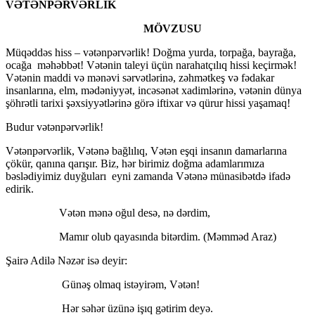
VƏTƏNPƏRVƏRLİK
MÖVZUSU
Müqəddəs hiss – vətənpərvərlik! Doğma yurda, torpağa, bayrağa,
ocağa məhəbbət! Vətənin taleyi üçün narahatçılıq hissi keçirmək!
Vətənin maddi və mənəvi sərvətlərinə, zəhmətkeş və fədakar
insanlarına, elm, mədəniyyət, incəsənət xadimlərinə, vətənin dünya
şöhrətli tarixi şəxsiyyətlərinə görə iftixar və qürur hissi yaşamaq!
Budur vətənpərvərlik!
Vətənpərvərlik, Vətənə bağlılıq, Vətən eşqi insanın damarlarına
çökür, qanına qarışır. Biz, hər birimiz doğma adamlarımıza
bəslədiyimiz duyğuları eyni zamanda Vətənə münasibətdə ifadə
edirik.
Vətən mənə oğul desə, nə dərdim,
Mamır olub qayasında bitərdim. (Məmməd Araz)
Şairə Adilə Nəzər isə deyir:
Günəş olmaq istəyirəm, Vətən!
Hər səhər üzünə işıq gətirim deyə.