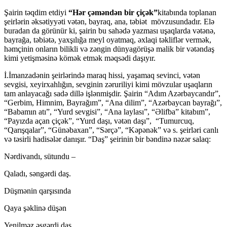
Şairin təqdim etdiyi
“Hər çəməndən bir çiçək”
kitabında toplanan
şeirlərin əksətiyyəti vətən, bayraq, ana, təbiət mövzusundadır. Elə
buradan da görünür ki, şairin bu sahədə yazması uşaqlarda vətənə,
bayrağa, təbiətə, yaxşılığa meyl oyatmaq, əxlaqi təkliflər vermək,
həmçinin onların bilikli və zəngin dünyagörüşə malik bir vətəndaş
kimi yetişməsinə kömək etmək məqsədi daşıyır.
İ.İmanzadənin şeirlərində maraq hissi, yaşamaq sevinci, vətən
sevgisi, xeyirxahlığın, sevginin zəruriliyi kimi mövzular uşaqların
tam anlayacağı sadə dillə işlənmişdir. Şairin “Adım Azərbaycandır”,
“Gеrbim, Himnim, Bаyrаğım”, “Ana dilim”, “Azərbаycаn bаyrаğı”,
“Babamın atı”, “Yurd sevgisi”, “Ana laylası”, “Əlifba” kitabım”,
“Payızda açan çiçək”, “Yurd daşı, vətən daşı”, “Tumurcuq,
“Qarışqalar”, “Günəbахаn”, “Sərçə”, “Kəpənək” və s. şeirləri canlı
və təsirli hadisələr danışır. “Daş” şeirinin bir bəndinə nəzər salaq:
Nərdivаndı, sütundu –
Qаlаdı, səngərdi dаş.
Düşmənin qаrşısındа
Qаyа şəklinə düşən
Yenilməz əsgərdi dаş.