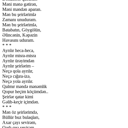
Məni mənə gətirən,
Məni məndən aparan.
Mən bu şeirlərimlə
Zamanı unuduram.
Mən bu şeirlərimlə,
Batabatın, Göygölün,
Əlincənin, Kəpəzin
Havasını uduram.
* * *
Ayrılır heca-heca,
Ayrılır misra-misra
Ayrılır ürəyimdən
Ayrılır şeirlərim –
Neçə qola ayrılır,
Neçə cığıra-izə,
Neçə yola ayrılır.
Qalmır məndə mənəmlik
Qopur heçim köçümdən..
Şeirlər qatar kimi
Gəlib-keçir içimdən.
* * *
Mən öz şeirlərimdə,
Büllür buz bulaqları,
Axar çayı sevirəm,
Qarlı qışı sevirəm,