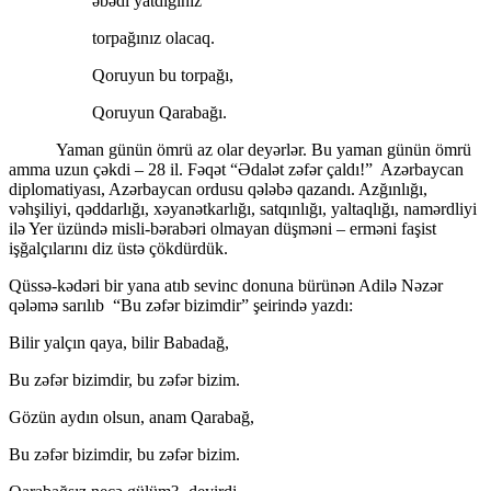
əbədi yatdığınız
torpağınız olacaq.
Qoruyun bu torpağı,
Qoruyun Qarabağı.
Yaman günün ömrü az olar deyərlər. Bu yaman günün ömrü
amma uzun çəkdi – 28 il. Fəqət “Ədalət zəfər çaldı!” Azərbaycan
diplomatiyası, Azərbaycan ordusu qələbə qazandı. Azğınlığı,
vəhşiliyi, qəddarlığı, xəyanətkarlığı, satqınlığı, yaltaqlığı, namərdliyi
ilə Yer üzündə misli-bərabəri olmayan düşməni – erməni faşist
işğalçılarını diz üstə çökdürdük.
Qüssə-kədəri bir yana atıb sevinc donuna bürünən Adilə Nəzər
qələmə sarılıb “Bu zəfər bizimdir” şeirində yazdı:
Bilir yalçın qaya, bilir Babadağ,
Bu zəfər bizimdir, bu zəfər bizim.
Gözün aydın olsun, anam Qarabağ,
Bu zəfər bizimdir, bu zəfər bizim.