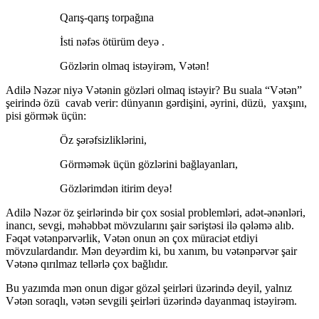
Qarış-qarış torpağına
İsti nəfəs ötürüm deyə .
Gözlərin olmaq istəyirəm, Vətən!
Adilə Nəzər niyə Vətənin gözləri olmaq istəyir? Bu suala “Vətən”
şeirində özü cavab verir: dünyanın gərdişini, əyrini, düzü, yaxşını,
pisi görmək üçün:
Öz şərəfsizliklərini,
Görməmək üçün gözlərini bağlayanları,
Gözlərimdən itirim deyə!
Adilə Nəzər öz şeirlərində bir çox sosial problemləri, adət-ənənləri,
inancı, sevgi, məhəbbət mövzularını şair səriştəsi ilə qələmə alıb.
Fəqət vətənpərvərlik, Vətən onun ən çox müraciət etdiyi
mövzulardandır. Mən deyərdim ki, bu xanım, bu vətənpərvər şair
Vətənə qırılmaz tellərlə çox bağlıdır.
Bu yazımda mən onun digər gözəl şeirləri üzərində deyil, yalnız
Vətən soraqlı, vətən sevgili şeirləri üzərində dayanmaq istəyirəm.