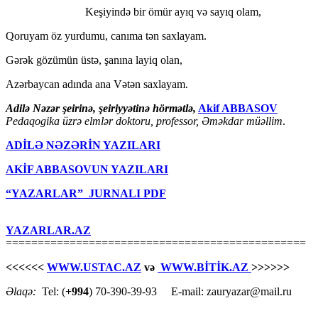
Keşiyində bir ömür ayıq və sayıq olam,
Qoruyam öz yurdumu, canıma tən saxlayam.
Gərək gözümün üstə, şanına layiq olan,
Azərbaycan adında ana Vətən saxlayam.
Adilə Nəzər şeirinə, şeiriyyətinə hörmətlə,
Akif ABBASOV
Pedaqogika üzrə elmlər doktoru, professor,
Əməkdar müəllim
.
ADİLƏ NƏZƏRİN YAZILARI
AKİF ABBASOVUN YAZILARI
“YAZARLAR” JURNALI PDF
YAZARLAR.AZ
===============================================
<<<<<<
WWW.USTAC.AZ
və
WWW.BİTİK.AZ
>>>>>>
Əlaqə:
Tel: (
+994
) 70-390-39-93 E-mail: zauryazar@mail.ru