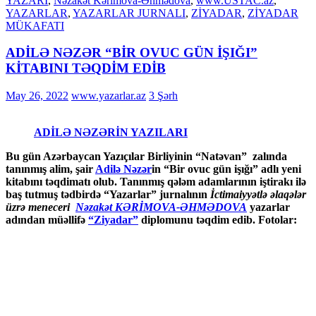
YAZARI
,
Nəzakət Kərimova-Əhmədova
,
www.USTAC.az
,
YAZARLAR
,
YAZARLAR JURNALI
,
ZİYADAR
,
ZİYADAR
MÜKAFATI
ADİLƏ NƏZƏR “BİR OVUC GÜN İŞIĞI”
KİTABINI TƏQDİM EDİB
May 26, 2022
www.yazarlar.az
3 Şərh
ADİLƏ NƏZƏRİN YAZILARI
Bu gün Azərbaycan Yazıçılar Birliyinin “Natəvan” zalında
tanınmış alim, şair
Adilə Nəzər
in “Bir ovuc gün işığı” adlı yeni
kitabını təqdimatı olub. Tanınmış qələm adamlarının iştirakı ilə
baş tutmuş tədbirdə “Yazarlar” jurnalının
İctimaiyyətlə əlaqələr
üzrə meneceri
Nəzakət KƏRİMOVA-ƏHMƏDOVA
yazarlar
adından müəllifə
“Ziyadar”
diplomunu təqdim edib. Fotolar: