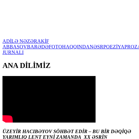
ADİLƏ NƏZƏR
AKİF
ABBASOV
BARƏDƏ
FOTO
HAQQINDA
NƏSR
POEZİYA
PROZ
JURNALI
ANA DİLİMİZ
ÜZEYİR HACIBƏYOV SÖHBƏT EDİR – BU BİR DƏQİQƏ
YARIMLIQ LENT EYNİ ZAMANDA XX ƏSRİN