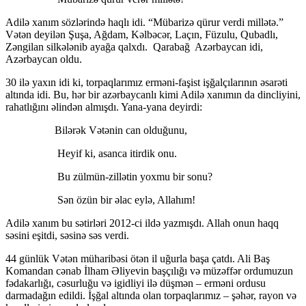
Adilə xanım sözlərində haqlı idi. “Mübarizə qürur verdi millətə.”
Vətən deyilən Şuşa, Ağdam, Kəlbəcər, Laçın, Füzulu, Qubadlı,
Zəngilan silkələnib ayağa qalxdı. Qarabağ Azərbaycan idi,
Azərbaycan oldu.
30 ilə yaxın idi ki, torpaqlarımız erməni-faşist işğalçılarının əsarəti
altında idi. Bu, hər bir azərbaycanlı kimi Adilə xanımın da dincliyini,
rahatlığını əlindən almışdı. Yana-yana deyirdi:
Bilərək Vətənin can olduğunu,
Heyif ki, asanca itirdik onu.
Bu zülmün-zillətin yoxmu bir sonu?
Sən özün bir əlac eylə, Allahım!
Adilə xanım bu sətirləri 2012-ci ildə yazmışdı. Allah onun haqq
səsini eşitdi, səsinə səs verdi.
44 günlük Vətən müharibəsi ötən il uğurla başa çatdı. Ali Baş
Komandan cənab İlham Əliyevin başçılığı və müzəffər ordumuzun
fədakarlığı, cəsurluğu və igidliyi ilə düşmən – erməni ordusu
darmadağın edildi. İşğal altında olan torpaqlarımız – şəhər, rayon və