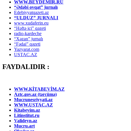
WWW.BEYDEMİR.RU
“Ədəbi ovqat” jurnalı
Edebiyyatqazeti.az
“ULDUZ” JURNALI
www.xudaferin.eu
“Həftə içi” qəzeti
radio-kardeche
“Xəzan” jurnalı
“Fədai” qəzeti
Yazyarat.com
USTAC.AZ
FAYDALIDIR :
WWW.KİTABEVİM.AZ
Aztc.gov.az (tərcümə)
Mucrunesriyyati.az
WWW.USTAC.AZ
Kitabevim.az
Litinstitut.ru
Valideyn.az
Mucru.art