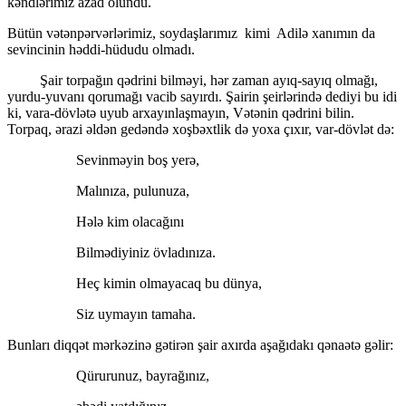
kəndlərimiz azad olundu.
Bütün vətənpərvərlərimiz, soydaşlarımız kimi Adilə xanımın da
sevincinin həddi-hüdudu olmadı.
Şair torpağın qədrini bilməyi, hər zaman ayıq-sayıq olmağı,
yurdu-yuvanı qorumağı vacib sayırdı. Şairin şeirlərində dediyi bu idi
ki, vara-dövlətə uyub arxayınlaşmayın, Vətənin qədrini bilin.
Torpaq, ərazi əldən gedəndə xoşbəxtlik də yoxa çıxır, var-dövlət də:
Sevinməyin boş yerə,
Malınıza, pulunuza,
Hələ kim olacağını
Bilmədiyiniz övladınıza.
Heç kimin olmayacaq bu dünya,
Siz uymayın tamaha.
Bunları diqqət mərkəzinə gətirən şair axırda aşağıdakı qənaətə gəlir:
Qürurunuz, bayrağınız,