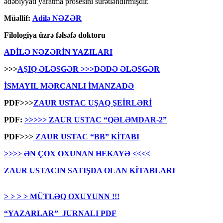
ədəbiyyatı yaratma prosesini sürətləndirmişdir.
Müəllif:
Adilə NƏZƏR
Filologiya üzrə fəlsəfə doktoru
ADİLƏ NƏZƏRİN YAZILARI
>>>
AŞIQ ƏLƏSGƏR
>>>DƏDƏ ƏLƏSGƏR
İSMAYIL MƏRCANLI İMANZADƏ
PDF>>>
ZAUR USTAC UŞAQ ŞEİRLƏRİ
PDF:
>>>>> ZAUR USTAC “QƏLƏMDAR-2”
PDF>>>
ZAUR USTAC “BB” KİTABI
>>>> ƏN ÇOX OXUNAN HEKAYƏ <<<<
ZAUR USTACIN SATIŞDA OLAN KİTABLARI
> > > > MÜTLƏQ OXUYUNN !!!
“YAZARLAR” JURNALI PDF