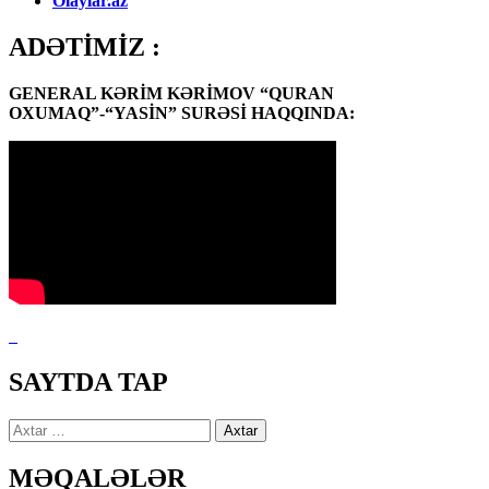
Olaylar.az
ADƏTİMİZ :
GENERAL KƏRİM KƏRİMOV “QURAN
OXUMAQ”-“YASİN” SURƏSİ HAQQINDA:
SAYTDA TAP
Axtarış:
MƏQALƏLƏR