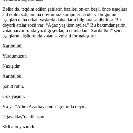
Bəlkə də, təqdim edilən şeirlərin bəziləri on-on beş il öncə uşaqlara
aid edilməzdi, amma dövrümüz kompüter əsridir və bugünün
uşaqları daha erkən yaşlarda daha dərin bilgilərə sahibdirlər. Bir
dəyərli atalar sözü var: “Ağac yaş ikən əyilər.” Bu baxımdanşairin
vətənpərvər ruhda yazdığı şeirlər, o cümlədən “Xarıbülbül” şeiri
uşaqların altşüurunda vətən sevgisini formalaşdırır.
Xarıbülbül
Yurdumuzun
Naxışıdır,
Xarıbülbül
Şəhid ruhu,
Göz yaşıdır.
Və ya “Adım Azərbaycandır” şeirində deyir:
“Qavaldaş”da dil açan
Sirli alın yazımdı.