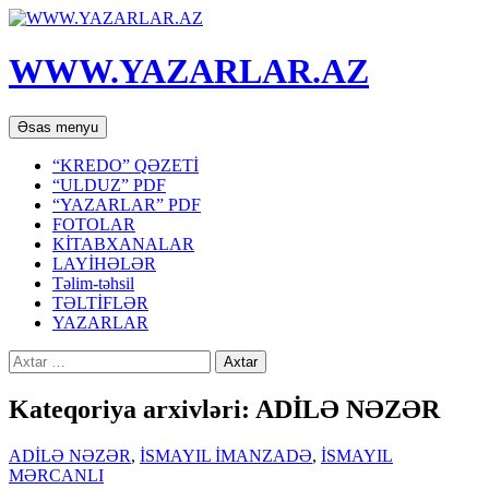
WWW.YAZARLAR.AZ
Axtar
Mühtəviyyata
Əsas menyu
keç
“KREDO” QƏZETİ
“ULDUZ” PDF
“YAZARLAR” PDF
FOTOLAR
KİTABXANALAR
LAYİHƏLƏR
Təlim-təhsil
TƏLTİFLƏR
YAZARLAR
Axtarış:
Kateqoriya arxivləri: ADİLƏ NƏZƏR
ADİLƏ NƏZƏR
,
İSMAYIL İMANZADƏ
,
İSMAYIL
MƏRCANLI