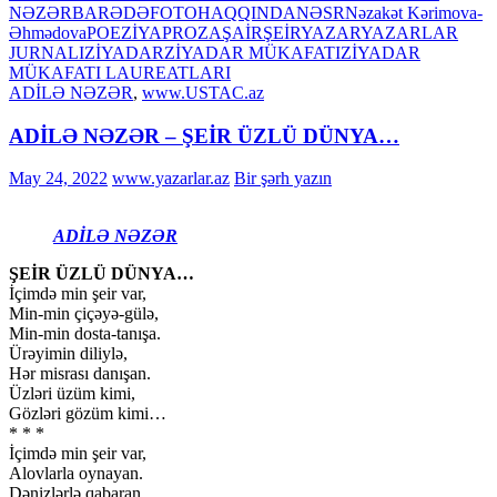
NƏZƏR
BARƏDƏ
FOTO
HAQQINDA
NƏSR
Nəzakət Kərimova-
Əhmədova
POEZİYA
PROZA
ŞAİR
ŞEİR
YAZAR
YAZARLAR
JURNALI
ZİYADAR
ZİYADAR MÜKAFATI
ZİYADAR
MÜKAFATI LAUREATLARI
ADİLƏ NƏZƏR
,
www.USTAC.az
ADİLƏ NƏZƏR – ŞEİR ÜZLÜ DÜNYA…
May 24, 2022
www.yazarlar.az
Bir şərh yazın
ADİLƏ NƏZƏR
ŞEİR ÜZLÜ DÜNYA…
İçimdə min şeir var,
Min-min çiçəyə-gülə,
Min-min dosta-tanışa.
Ürəyimin diliylə,
Hər misrası danışan.
Üzləri üzüm kimi,
Gözləri gözüm kimi…
* * *
İçimdə min şeir var,
Alovlarla oynayan.
Dənizlərlə qabaran.