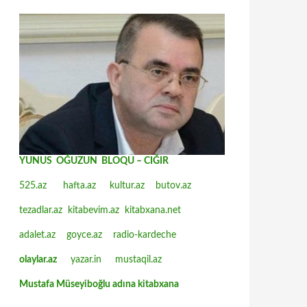
YUNUS OĞUZUN BLOQU – CIĞIR
525.az
hafta.az
kultur.az
butov.az
tezadlar.az
kitabevim.az
kitabxana.net
adalet.az
goyce.az
radio-kardeche
olaylar.az
yazar.in
mustaqil.az
Mustafa Müseyiboğlu adına kitabxana