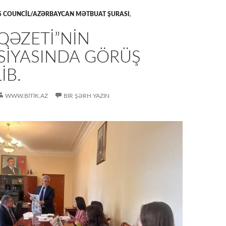
S COUNCIL/AZƏRBAYCAN MƏTBUAT ŞURASI
,
QƏZETI”NIN
SIYASINDA GÖRÜŞ
IB.
WWW.BITIK.AZ
BIR ŞƏRH YAZIN