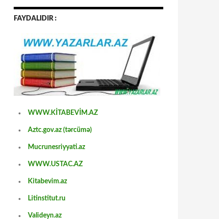
FAYDALIDIR :
WWW.KİTABEVİM.AZ
Aztc.gov.az (tərcümə)
Mucrunesriyyati.az
WWW.USTAC.AZ
Kitabevim.az
Litinstitut.ru
Valideyn.az