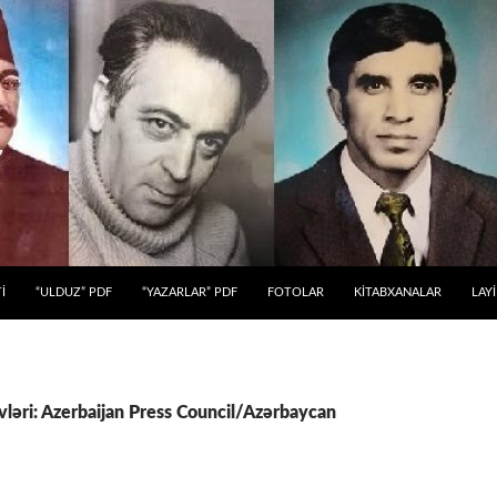
 KEÇ
İ
“ULDUZ” PDF
“YAZARLAR” PDF
FOTOLAR
KİTABXANALAR
LAY
vləri: Azerbaijan Press Council/Azərbaycan