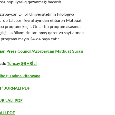
də populyarlıq qazanmağı bacarıb.
ərbaycan Dillər Universitetinin Filologiya
 qrup tələbəsi fevral ayından etibarən Mətbuat
bə proqramı keçir. Onlar bu proqram əsasında
çılığı ilə ölkəmizin tanınmış qəzet və saytlarında
ə proqramı mayın 24-də başa çatır.
jan Press Council/Azərbaycan Mətbuat Şurası
adı:
Tuncay ŞƏHRİLİ
boğlu adına kitabxana
” JURNALI PDF
URNALI PDF
ALI PDF