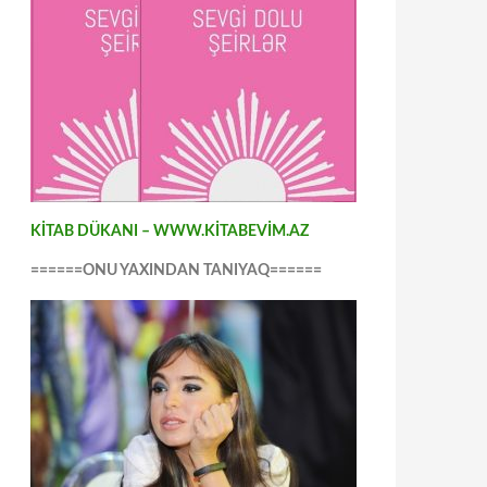
KİTAB DÜKANI – WWW.KİTABEVİM.AZ
======ONU YAXINDAN TANIYAQ======