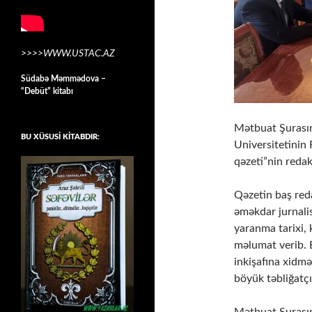
>>>>WWW.USTAC.AZ
Südabə Məmmədova –
“Debüt” kitabı
Mətbuat Şurasın
BU XÜSUSİ KİTABDIR:
Universitetinin 
qəzeti”nin redak
Qəzetin baş red
əməkdar jurnalis
yaranma tarixi, 
məlumat verib. B
inkişafına xidmə
böyük təbliğatçı
Mətbuat Şurasını