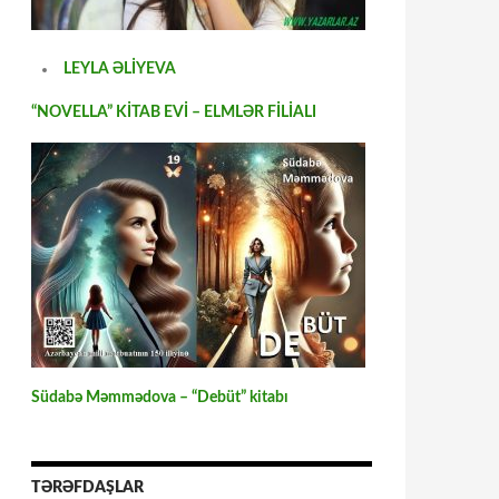
LEYLA ƏLİYEVA
“NOVELLA” KİTAB EVİ – ELMLƏR FİLİALI
Südabə Məmmədova – “Debüt” kitabı
TƏRƏFDAŞLAR