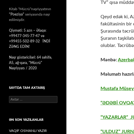
TV” qısa müddət
Kitab “Mücrü”nəşriyyatının
“Poeziya”
seriyasında nəşr
Qeyd edək ki, Az
edilmişdir.
fakültəsinin bir
Şurasında təcrü
Qiyməti: 5 azn – Əlaqə:
+99477-345-77-47 və
Şuranın təşkilat
+99455-502-89-32 İNDİ
olublar. Təcrüb
ZƏNG EDİN!
Nəşr göstəriciləri: 64 səhifə,
Mənbə:
Azerbai
A5, ağ-qara, “Mücrü”
Nəşriyyatı / 2020
Məlumatı hazırl
Mustafa Müseyi
SAYTDA TAM AXTARIŞ
Axtarış:
“ƏDƏBİ OVQAT
“YAZARLAR” J
ƏN SON YAZILANLAR
VAQİF OSMANLI YAZIR
“ULDUZ” JURN