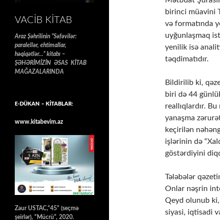
birinci müavini 
VACIB KITAB
və formatında ye
uyğunlaşmaq is
Araz Şəhrilinin “Səfəvilər:
paralellər, ehtimallar,
yenilik isə anal
həqiqətlər…” kitabı –
təqdimatıdır.
ŞƏHƏRİMİZİN ƏSAS KİTAB
MAĞAZALARINDA
Bildirilib ki, q
biri də 44 günl
E-DÜKAN – KİTABLAR:
reallıqlardır. B
yanaşma zərurət
www.kitabevim.az
keçirilən nəhəng
işlərinin də “Xa
göstərdiyini diq
Tələbələr qəzeti
Onlar nəşrin int
Qeyd olunub ki,
Zaur USTAC,“45” (seçmə
siyasi, iqtisadi
şeirlər), “Mücrü”, 2020.