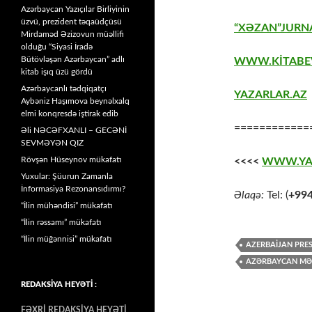
Azərbaycan Yazıçılar Birliyinin
üzvü, prezident təqaüdçüsü
“XƏZAN”JURNA
Mirdaməd Əzizovun müəllifi
olduğu “Siyasi İradə
Bütövləşən Azərbaycan” adlı
WWW.KİTABE
kitab işıq üzü gördü
Azərbaycanlı tədqiqatçı
YAZARLAR.AZ
Aybəniz Haşımova beynəlxalq
elmi konqresdə iştirak edib
============
Əli NƏCƏFXANLI – GECƏNİ
SEVMƏYƏN QIZ
Rövşən Hüseynov mükafatı
<<<<
WWW.YA
Yuxular: Şüurun Zamanla
İnformasiya Rezonansıdırmı?
Əlaqə:
Tel: (
+99
“İlin mühəndisi” mükafatı
“İlin rəssamı” mükafatı
“İlin müğənnisi” mükafatı
AZERBAIJAN PRE
AZƏRBAYCAN MƏ
REDAKSİYA HEYƏTİ :
FƏXRİ REDAKSİYA HEYƏTİ