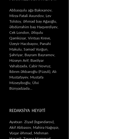
Abbasqulu ağa Bakıxanov,
Mirzə Fətəli Axundov, Lev
Tolstoy, Əhməd bəy Ağaoğlu,
Əbdürrəhim bəy Haqverdiyev,
Cek London, Əliqulu
Qəmküsar, Vintsas Kreve,
Üzeyir Hacıbəyov, Pənahi
Makulu, Səməd Vurğun,
Şəhriyar, Bayram Bayramov,
Hüseyn Arif, Bəxtiyar
Vahabzadə, Cabir Novruz,
İldırım Əkbəroğlu (Füzuli), Alı
Mustafayev, Mustafa
Müseyiboğlu, Ülvi
Bünyadzadə…
REDAKSİYA HEYƏTİ
Ayətxan Ziyad (İsgəndərov),
Akif Abbasov, Mahirə Nağıqızı,
Vüqar Əhməd, Mehman
Həsənli, Təranə Məmməd,