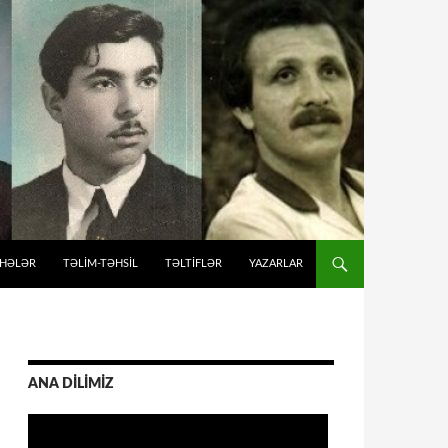
İHƏLƏR
TƏLIM-TƏHSIL
TƏLTİFLƏR
YAZARLAR
ANA DİLİMİZ