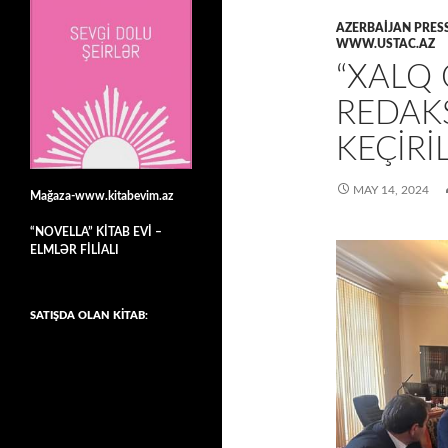
AZERBAIJAN PRES
WWW.USTAC.AZ
“XALQ 
REDAK
KEÇIRIL
MAY 14, 2024
Mağaza-www.kitabevim.az
“NOVELLA” KİTAB EVİ –
ELMLƏR FİLİALI
SATIŞDA OLAN KİTAB: