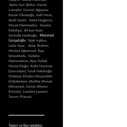
Aydın Xan Əbilov, Kamal
Camalov, Günnur Ağayeva,
Rizvan Fikrətoğlu, Xəlil Mirzə,
Aysel Nazim, Səma Muğanna,
Murad Məmmədov, Nuranə
Rafailqızı, Əli bəy Azəri,
Sevindik Nəsiboğlu,
Məmməd
Gürşadoğlu
, Taleh Xəlilov,
Leyla Yaşar, Aytac İbrahim,
Mövlud Ağamməd, İlqar
İsmayılzadə, Südabə
Məmmədova, Aysu Türkel,
Murad Eloğlu, Rafiq Hümmət
(Gürcüstan), Faruk Habiboğlu
(Türkiyə), Khaitov Khusniddin
(Özbəkistan), Əbülfəz Əhməd
(Almaniya), Günay Əliyeva
(Norveç). Caroline Laurent
Turunc (Fransa).
=====================
Təsisçi və Baş redaktor: