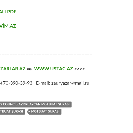
LI PDF
VİM.AZ
===================================
ZARLAR.AZ
və
WWW.USTAC.AZ
>>>>
4
) 70-390-39-93 E-mail: zauryazar@mail.ru
SS COUNCIL/AZƏRBAYCAN MƏTBUAT ŞURASI
TBUAT ŞURASI
MƏTBUAT ŞURASI