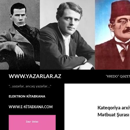
MÜHTƏVIYYATA
Axtar
WWW.YAZARLAR.AZ
“KREDO” QƏZET
"…yazarlar, ancaq yazarlar…"
ELEKTRON KİTABXANA
WWW.E-KİTABXANA.COM
Kateqoriya arxi
Mətbuat Şurası