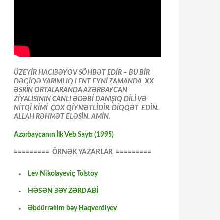
ÜZEYİR HACIBƏYOV SÖHBƏT EDİR – BU BİR
DƏQİQƏ YARIMLIQ LENT EYNİ ZAMANDA XX
ƏSRİN ORTALARANDA AZƏRBAYCAN
ZİYALISININ CANLI ƏDƏBİ DANIŞIQ DİLİ VƏ
NİTQİ KİMİ ÇOX QİYMƏTLİDİR. DİQQƏT EDİN.
ALLAH RƏHMƏT ELƏSİN. AMİN.
Azərbaycanın İlk Veb Saytı (1995)
========= ÖRNƏK YAZARLAR =========
Lev Nikolayeviç Tolstoy
HƏSƏN BƏY ZƏRDABİ
Əbdürrəhim bəy Haqverdiyev