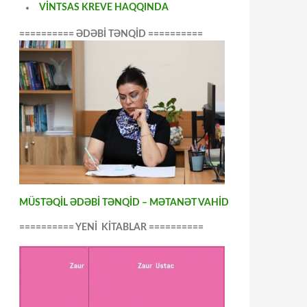
VİNTSAS KREVE HAQQINDA
========== ƏDƏBİ TƏNQİD ==========
MÜSTƏQİL ƏDƏBİ TƏNQİD – MƏTANƏT VAHİD
========== YENİ KİTABLAR ==========