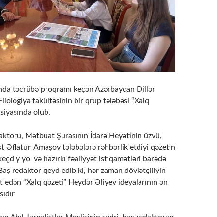
da təcrübə proqramı keçən Azərbaycan Dillər
Filologiya fakültəsinin bir qrup tələbəsi “Xalq
siyasında olub.
aktoru, Mətbuat Şurasının İdarə Heyətinin üzvü,
t Əflatun Amaşov tələbələrə rəhbərlik etdiyi qəzetin
keçdiy yol və hazırkı fəaliyyət istiqamətləri barədə
aş redaktor qeyd edib ki, hər zaman dövlətçiliyin
t edən “Xalq qəzeti” Heydər Əliyev ideyalarının ən
sıdır.
n Ahıl Jurnalistlər Məclisinin sədri, baş redaktorun