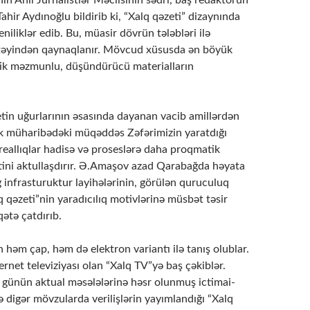
Tahir Aydınoğlu bildirib ki, “Xalq qəzeti” dizaynında
niliklər edib. Bu, müasir dövrün tələbləri ilə
təyindən qaynaqlanır. Mövcud xüsusda ən böyük
itik məzmunlu, düşündürücü materialların
əzetin uğurlarının əsasında dayanan vacib amillərdən
ük müharibədəki müqəddəs Zəfərimizin yaratdığı
u reallıqlar hadisə və proseslərə daha proqmatik
ini aktullaşdırır. Ə.Amaşov azad Qarabağda həyata
 infrasturuktur layihələrinin, görülən quruculuq
lq qəzeti”nin yaradıcılıq motivlərinə müsbət təsir
qətə çatdırıb.
n həm çap, həm də elektron variantı ilə tanış olublar.
ernet televiziyası olan “Xalq TV”yə baş çəkiblər.
 günün aktual məsələlərinə həsr olunmuş ictimai-
 və digər mövzularda verilişlərin yayımlandığı “Xalq