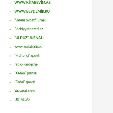
WWW.KİTABEVİM.AZ
WWW.BEYDEMİR.RU
“Ədəbi ovqat” jurnalı
Edebiyyatqazeti.az
“ULDUZ” JURNALI
www.xudaferin.eu
“Həftə içi” qəzeti
radio-kardeche
“Xəzan” jurnalı
“Fədai” qəzeti
Yazyarat.com
USTAC.AZ