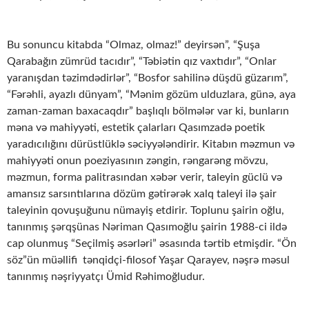
Bu sonuncu kitabda “Olmaz, olmaz!” deyirsən”, “Şuşa
Qarabağın zümrüd tacıdır”, “Təbiətin qız vaxtıdır”, “Onlar
yaranışdan təzimdədirlər”, “Bosfor sahilinə düşdü güzarım”,
“Fərəhli, ayazlı dünyam”, “Mənim gözüm ulduzlara, günə, aya
zaman-zaman baxacaqdır” başlıqlı bölmələr var ki, bunların
məna və mahiyyəti, estetik çalarları Qasımzadə poetik
yaradıcılığını dürüstlüklə səciyyələndirir. Kitabın məzmun və
mahiyyəti onun poeziyasının zəngin, rəngarəng mövzu,
məzmun, forma palitrasından xəbər verir, taleyin güclü və
amansız sarsıntılarına dözüm gətirərək xalq taleyi ilə şair
taleyinin qovuşuğunu nümayiş etdirir. Toplunu şairin oğlu,
tanınmış şərqşünas Nəriman Qasımoğlu şairin 1988-ci ildə
cap olunmuş “Seçilmiş əsərləri” əsasında tərtib etmişdir. “Ön
söz”ün müəllifi tənqidçi-filosof Yaşar Qarayev, nəşrə məsul
tanınmış nəşriyyatçı Ümid Rəhimoğludur.