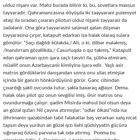
ulduz nişanı var. Məhz burada bilinir ki, bu, sovetlərə məxsus
təyyarədir. Qəhrəmancasına döyüşdə iki təəyyarəni pulemyot
atəşi ilə sıradan çıxaran pilotun ulduz nişanlı təyyarəsi də
zədələnir. Ona görə təyyarəsini salamat qalan düşmən
təyyarəsinə çırpır, katapult edərkən isə həlak olaraq sulara
gömülür: “Saçı dağıldı küləkdə,/ Ah, o ki, dilbər mələkmiş,
/Inandırram gözəllikdə,/ Cəsurluqda o qız təkmiş.” Katapult
edən qəhrəman qızın qara saçlı təsviri ilə, şübhə etmirəm,
müəllif onun Azərbaycanlı kimliyinə işarə edir. Yaşlı əsir
matros gördüklərini danışandan sonra onu xilas etmişlər
içində bir gəncin hönkürdüyünü görür. Gənc cibindən
çıxardığı şəkli ovcunda tutur, şəklə baxaraq ağlayır. Demə,
həlak olan pilot qız onun sevgilisi imiş. Əsir matros onu
ovundurmağa çalışır: qədim Misirdə məhsul bol olsun deyə
ən gözəl qızları Nil çayına atırmışlar; “odlar ölkəsi”ndə isə
Əhrimənin qəzəbindən təbii fəlakətlər baş verərkən xalq nicat
tapsın deyə yurdun ən gözəl qızı ilahi qüdsiyyətin gücünə
sığınaraq özünü pərvanə tək oda atırmış. Poema bu