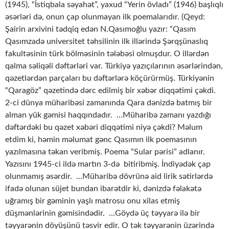
(1945), “İstiqbala səyahət”, yaxud “Yerin övladı” (1946) başlıqlı
əsərləri də, onun çap olunmayan ilk poemalarıdır. (Qeyd:
Şairin arxivini tədqiq edən N.Qasımoğlu yazır: “Qasım
Qasımzadə universitet təhsilinin ilk illərində Şərqşünaslıq
fakultəsinin türk bölməsinin tələbəsi olmuşdur. O illərdən
qalma səliqəli dəftərləri var. Türkiyə yazıçılarının əsərlərindən,
qəzetlərdən parçaları bu dəftərlərə köçürürmüş. Türkiyənin
“Qaragöz” qəzetində dərc edilmiş bir xəbər diqqətimi çəkdi.
2-ci dünya müharibəsi zamanında Qara dənizdə batmış bir
alman yük gəmisi haqqındadır. …Müharibə zamanı yazdığı
dəftərdəki bu qəzet xəbəri diqqətimi niyə çəkdi? Məlum
etdim ki, həmin məlumat gənc Qasımın ilk poemasının
yazılmasına təkan veribmiş. Poema “Sular pərisi” adlanır.
Yazısını 1945-ci ildə martın 3-də bitiribmiş. İndiyədək çap
olunmamış əsərdir. …Müharibə dövrünə aid lirik sətirlərdə
ifadə olunan süjet bundan ibarətdir ki, dənizdə fəlakətə
uğramış bir gəminin yaşlı matrosu onu xilas etmiş
düşmənlərinin gəmisindədir. …Göydə üç təyyarə ilə bir
təyyarənin döyüşünü təsvir edir. O tək təyyarənin üzərində