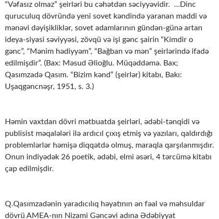
“Vəfasız olmaz” şeirləri bu cəhətdən səciyyəvidir. …Dinc
quruculuq dövründə yeni sovet kəndində yaranan maddi və
mənəvi dəyişikliklər, sovet adamlarının gündən-günə artan
ideya-siyasi səviyyəsi, zövqü və işi gənc şairin “Kimdir o
gənc”, “Mənim hədiyyəm”, “Bağban və mən” şeirlərində ifadə
edilmişdir”. (Bax: Məsud Əlioğlu. Müqəddəmə. Bax;
Qasımzadə Qasım. “Bizim kənd” (şeirlər) kitabı, Bakı:
Uşaqgəncnəşr, 1951, s. 3.)
Həmin vaxtdan dövri mətbuatda şeirləri, ədəbi-tənqidi və
publisist məqalələri ilə ardıcıl çıxış etmiş və yazıları, qaldırdığı
problemlərlər həmişə diqqətdə olmuş, maraqla qarşılanmışdır.
Onun indiyədək 26 poetik, ədəbi, elmi əsəri, 4 tərcümə kitabı
çap edilmişdir.
Q.Qasımzadənin yaradıcılıq həyatının ən fəal və məhsuldar
dövrü AMEA-nın Nizami Gəncəvi adına Ədəbiyyat