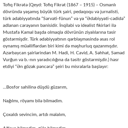
Tofiq Fikrətə (Qeyd: Tofiq Fikrət (1867 – 1915) – Osmanlı
dövründə yaşamış büyük türk şairi, pedaqoqu və jurnalisti,
türk ədəbiyyatında “Sərvəti-fünun” və ya “Ədəbiyyati-cədidə”
adlanan cərəyanın banisidir. İnqilabi və idealist fikirləri ilə
Mustafa Kamal başda olmaqla dövrünün ziyalılarına təsir
göstərmişdir. Türk ədəbiyyatının qərbləşməsində əsas rol
oynamış müəlliflərdən biri kimi də məşhurluq qazanmışdır.
Azərbaycan şairlərindən M. Hadi, H. Cavid, A. Səhhət, Səməd
Vurğun və b.-nın yaradıcılığına da təsitr göstərmişdir.) həsr
etdiyi “Ən gözək pəncərə” şeiri bu misralarla başlayır:
…Bosfor sahilinə düşdü güzarım,
Nağılmı, röyamı bilə bilmədim.
Çoxaldı sevincim, artdı məlalım,