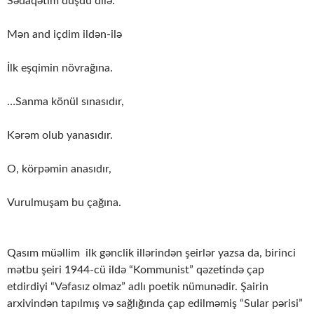
Sədaqətim düşdü dilə.
Mən and içdim ildən-ilə
İlk eşqimin növrağına.
…Sanma könül sınasıdır,
Kərəm olub yanasıdır.
O, körpəmin anasıdır,
Vurulmuşam bu çağına.
Qasım müəllim ilk gənclik illərindən şeirlər yazsa da, birinci
mətbu şeiri 1944-cü ildə “Kommunist” qəzetində çap
etdirdiyi “Vəfasız olmaz” adlı poetik nümunədir. Şairin
arxivindən tapılmış və sağlığında çap edilməmiş “Sular pərisi”