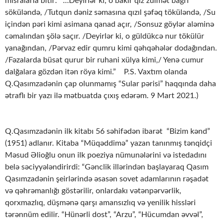
misralarla bitir: “…Deyirlər ki, o bakir qız zülmət bağrı
söküləndə, /Tutqun dəniz səmasına qızıl şəfəq töküləndə, /Su
içindən pəri kimi asimana qanad açır, /Sonsuz göylər aləminə
cəmalından şölə saçır. /Deyirlər ki, o güldükcə nur tökülür
yanağından, /Pərvaz edir qumru kimi qəhqəhələr dodağından.
/Fəzalarda büsat qurur bir ruhani xülya kimi,/ Yenə cumur
dalğalara gözdən itən röya kimi.” P.S. Vaxtım olanda
Q.Qasımzadənin çap olunmamış “Sular pərisi” haqqında daha
ətraflı bir yazı ilə mətbuatda çıxış edərəm. 9 Mart 2021.)
Q.Qasımzadənin ilk kitabı 56 səhifədən ibarət “Bizim kənd”
(1951) adlanır. Kitaba “Müqəddimə” yazan tanınmış tənqidçi
Məsud Əlioğlu onun ilk poeziya nümunələrini və istedadını
belə səciyyələndirirdi: “Gənclik illərindən başlayaraq Qasım
Qasımzadənin şeirlərində əsasən sovet adamlarının rəşadət
və qəhrəmanlığı göstərilir, onlardakı vətənpərvərlik,
qorxmazlıq, düşmənə qarşı amansızlıq və yenilik hissləri
tərənnüm edilir. “Hünərli dost”, “Arzu”, “Hücumdan əvvəl”,