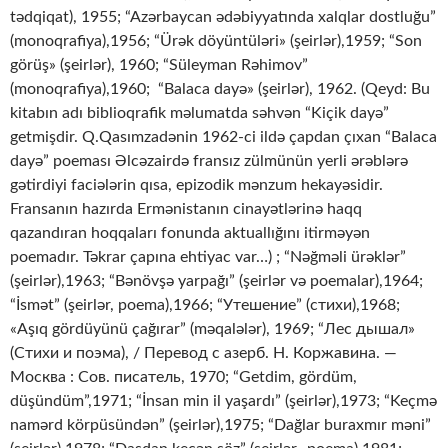
tədqiqat), 1955; “Azərbaycan ədəbiyyatında xalqlar dostluğu”
(monoqrafiya),1956; “Ürək döyüntüləri» (şeirlər),1959; “Son
görüş» (şeirlər), 1960; “Süleyman Rəhimov”
(monoqrafiya),1960; “Balaca dayə» (şeirlər), 1962. (Qeyd: Bu
kitabın adı biblioqrafik məlumatda səhvən “Kiçik dayə”
getmişdir. Q.Qasımzadənin 1962-ci ildə çapdan çıxan “Balaca
dayə” poeması Əlcəzairdə fransız zülmünün yerli ərəblərə
gətirdiyi faciələrin qısa, epizodik mənzum hekayəsidir.
Fransanın hazırda Ermənistanın cinayətlərinə haqq
qazandıran hoqqaları fonunda aktuallığını itirməyən
poemadır. Təkrar çapına ehtiyac var…) ; “Nəğməli ürəklər”
(şeirlər),1963; “Bənövşə yarpağı” (şeirlər və poemalar),1964;
“İsmət” (şeirlər, poema),1966; “Утешение” (стихи),1968;
«Aşıq gördüyünü çağırаr” (məqalələr), 1969; “Лес дышал»
(Стихи и поэма), / Перевод с азерб. Н. Коржавина. —
Москва : Сов. писатель, 1970; “Getdim, gördüm,
düşündüm”,1971; “İnsan min il yaşardı” (şeirlər),1973; “Keçmə
namərd körpüsündən” (şeirlər),1975; “Dağlar buraxmır məni”