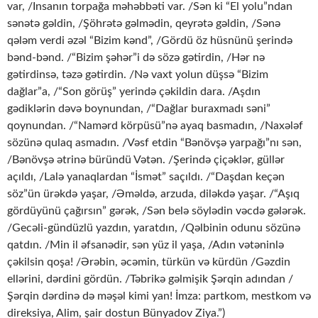
var, /Insanın torpağa məhəbbəti var. /Sən ki “El yolu”ndan
sənətə gəldin, /Şöhrətə gəlmədin, qeyrətə gəldin, /Sənə
qələm verdi əzəl “Bizim kənd”, /Gördü öz hüsnünü şerində
bənd-bənd. /“Bizim şəhər”i də sözə gətirdin, /Hər nə
gətirdinsə, təzə gətirdin. /Nə vaxt yolun düşsə “Bizim
dağlar”a, /“Son görüş” yerində çəkildin dara. /Aşdın
gədiklərin dəvə boynundan, /“Dağlar buraxmadı səni”
qoynundan. /“Namərd körpüsü”nə ayaq basmadın, /Naxələf
sözünə qulaq asmadın. /Vəsf etdin “Bənövşə yarpağı”nı sən,
/Bənövşə ətrinə büründü Vətən. /Şerində çiçəklər, güllər
açıldı, /Lalə yanaqlardan “İsmət” saçıldı. /“Daşdan keçən
söz”ün ürəkdə yaşar, /Əməldə, arzuda, diləkdə yaşar. /“Aşıq
gördüyünü çağırsın” gərək, /Sən belə söylədin vəcdə gələrək.
/Gecəli-gündüzlü yazdın, yaratdın, /Qəlbinin odunu sözünə
qatdın. /Min il əfsanədir, sən yüz il yaşa, /Adın vətəninlə
çəkilsin qoşa! /Ərəbin, əcəmin, türkün və kürdün /Gəzdin
ellərini, dərdini gördün. /Təbrikə gəlmişik Şərqin adından /
Şərqin dərdinə də məşəl kimi yan! İmza: partkom, mestkom və
direksiya, Alim, şair dostun Bünyadov Ziya.”)