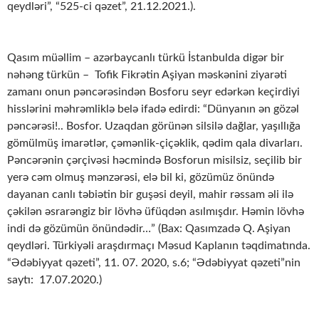
qeydləri”, “525-ci qəzet”, 21.12.2021.).
Qasım müəllim – azərbaycanlı türkü İstanbulda digər bir
nəhəng türkün – Tofik Fikrətin Aşiyan məskənini ziyarəti
zamanı onun pəncərəsindən Bosforu seyr edərkən keçirdiyi
hisslərini məhrəmliklə belə ifadə edirdi: “Dünyanın ən gözəl
pəncərəsi!.. Bosfor. Uzaqdan görünən silsilə dağlar, yaşıllığa
gömülmüş imarətlər, çəmənlik-çiçəklik, qədim qala divarları.
Pəncərənin çərçivəsi həcmində Bosforun misilsiz, seçilib bir
yerə cəm olmuş mənzərəsi, elə bil ki, gözümüz önündə
dayanan canlı təbiətin bir guşəsi deyil, mahir rəssam əli ilə
çəkilən əsrarəngiz bir lövhə üfüqdən asılmışdır. Həmin lövhə
indi də gözümün önündədir…” (Bax: Qasımzadə Q. Aşiyan
qeydləri. Türkiyəli araşdırmaçı Məsud Kaplanın təqdimatında.
“Ədəbiyyat qəzeti”, 11. 07. 2020, s.6; “Ədəbiyyat qəzeti”nin
saytı: 17.07.2020.)