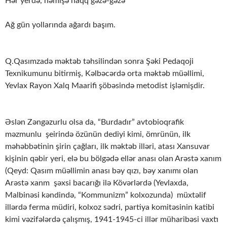
Hər yerdə, həmişə haqq gəzə-gəzə
Ağ gün yollarında ağardı başım.
Q.Qasımzadə məktəb təhsilindən sonra Şəki Pedaqoji
Texnikumunu bitirmiş, Kəlbəcərdə orta məktəb müəllimi,
Yevlax Rayon Xalq Maarifi şöbəsində metodist işləmişdir.
Əslən Zəngəzurlu olsa da, “Burdadır” avtobioqrafik
məzmunlu şeirində özünün dediyi kimi, ömrünün, ilk
məhəbbətinin şirin çağları, ilk məktəb illəri, atası Xansuvar
kişinin qəbir yeri, elə bu bölgədə ellər anası olan Arəstə xanım
(Qeyd: Qasım müəllimin anası bəy qızı, bəy xanımı olan
Arəstə xanm şəxsi bacarığı ilə Kövərlərdə (Yevlaxda,
Malbinəsi kəndində, “Kommunizm” kolxozunda) müxtəlif
illərdə ferma müdiri, kolxoz sədri, partiya komitəsinin katibi
kimi vəzifələrdə çalışmış, 1941-1945-ci illər müharibəsi vaxtı