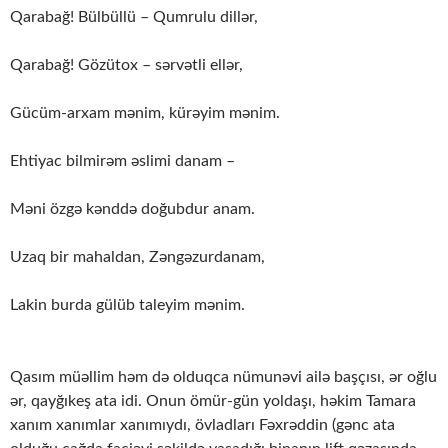
Qarabağ! Bülbüllü – Qumrulu dillər,
Qarabağ! Gözütox – sərvətli ellər,
Gücüm-arxam mənim, kürəyim mənim.
Ehtiyac bilmirəm əslimi danam –
Məni özgə kənddə doğubdur anam.
Uzaq bir mahaldan, Zəngəzurdanam,
Lakin burda gülüb taleyim mənim.
Qasım müəllim həm də olduqca nümunəvi ailə başçısı, ər oğlu
ər, qayğıkeş ata idi. Onun ömür-gün yoldaşı, həkim Tamara
xanım xanımlar xanımıydı, övladları Fəxrəddin (gənc ata