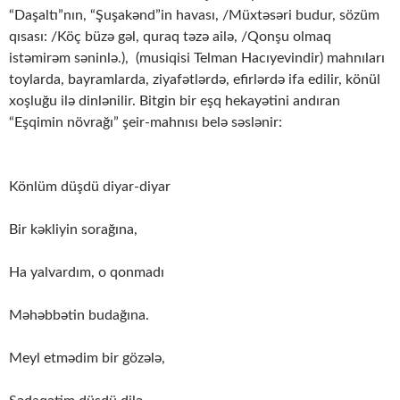
“Daşaltı”nın, “Şuşakənd”in havası, /Müxtəsəri budur, sözüm
qısası: /Köç büzə gəl, quraq təzə ailə, /Qonşu olmaq
istəmirəm səninlə.), (musiqisi Telman Hacıyevindir) mahnıları
toylarda, bayramlarda, ziyafətlərdə, efirlərdə ifa edilir, könül
xoşluğu ilə dinlənilir. Bitgin bir eşq hekayətini andıran
“Eşqimin növrağı” şeir-mahnısı belə səslənir:
Könlüm düşdü diyar-diyar
Bir kəkliyin sorağına,
Ha yalvardım, o qonmadı
Məhəbbətin budağına.
Meyl etmədim bir gözələ,