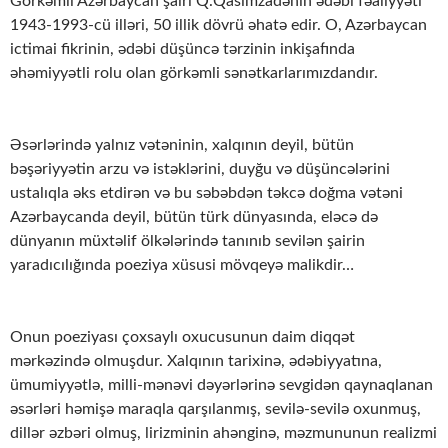
Görkəmli Azərbaycan şairi Q.Qasımzadənin ədəbi fəaliyyəti
1943-1993-cü illəri, 50 illik dövrü əhatə edir. O, Azərbaycan
ictimai fikrinin, ədəbi düşüncə tərzinin inkişafında
əhəmiyyətli rolu olan görkəmli sənətkarlarımızdandır.
Əsərlərində yalnız vətəninin, xalqının deyil, bütün
bəşəriyyətin arzu və istəklərini, duyğu və düşüncələrini
ustalıqla əks etdirən və bu səbəbdən təkcə doğma vətəni
Azərbaycanda deyil, bütün türk dünyasında, eləcə də
dünyanın müxtəlif ölkələrində tanınıb sevilən şairin
yaradıcılığında poeziya xüsusi mövqeyə malikdir…
Onun poeziyası çoxsaylı oxucusunun daim diqqət
mərkəzində olmuşdur. Xalqının tarixinə, ədəbiyyatına,
ümumiyyətlə, milli-mənəvi dəyərlərinə sevgidən qaynaqlanan
əsərləri həmişə maraqla qarşılanmış, sevilə-sevilə oxunmuş,
dillər əzbəri olmuş, lirizminin ahənginə, məzmununun realizmi