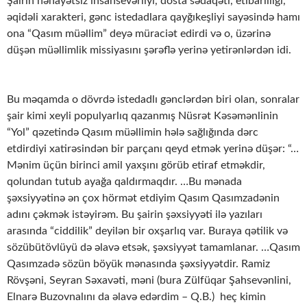
Şairin nəhayətsiz insansevərliyi, dosta sədaqəti, etibarlılığı,
əqidəli xarakteri, gənc istedadlara qayğıkeşliyi sayəsində hamı
ona “Qasım müəllim” deyə müraciət edirdi və o, üzərinə
düşən müəllimlik missiyasını şərəflə yerinə yetirənlərdən idi.
Bu məqamda o dövrdə istedadlı gənclərdən biri olan, sonralar
şair kimi xeyli populyarlıq qazanmış Nüsrət Kəsəmənlinin
“Yol” qəzetində Qasım müəllimin hələ sağlığında dərc
etdirdiyi xatirəsindən bir parçanı qeyd etmək yerinə düşər: “…
Mənim üçün birinci amil yaxşını görüb etiraf etməkdir,
qolundan tutub ayağa qaldırmaqdır. …Bu mənada
şəxsiyyətinə ən çox hörmət etdiyim Qasım Qasımzadənin
adını çəkmək istəyirəm. Bu şairin şəxsiyyəti ilə yazıları
arasında “ciddilik” deyilən bir oxşarlıq var. Buraya qətilik və
sözübütövlüyü də əlavə etsək, şəxsiyyət tamamlanar. …Qasım
Qasımzadə sözün böyük mənasında şəxsiyyətdir. Ramiz
Rövşəni, Seyran Səxavəti, məni (bura Zülfüqar Şahsevənlini,
Elnarə Buzovnalını da əlavə edərdim – Q.B.) heç kimin