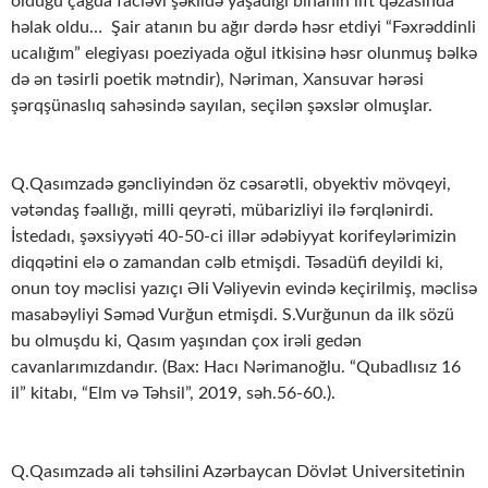
olduğu çağda faciəvi şəkildə yaşadığı binanın lift qəzasında
həlak oldu… Şair atanın bu ağır dərdə həsr etdiyi “Fəxrəddinli
ucalığım” elegiyası poeziyada oğul itkisinə həsr olunmuş bəlkə
də ən təsirli poetik mətndir), Nəriman, Xansuvar hərəsi
şərqşünaslıq sahəsində sayılan, seçilən şəxslər olmuşlar.
Q.Qasımzadə gəncliyindən öz cəsarətli, obyektiv mövqeyi,
vətəndaş fəallığı, milli qeyrəti, mübarizliyi ilə fərqlənirdi.
İstedadı, şəxsiyyəti 40-50-ci illər ədəbiyyat korifeylərimizin
diqqətini elə o zamandan cəlb etmişdi. Təsadüfi deyildi ki,
onun toy məclisi yazıçı Əli Vəliyevin evində keçirilmiş, məclisə
masabəyliyi Səməd Vurğun etmişdi. S.Vurğunun da ilk sözü
bu olmuşdu ki, Qasım yaşından çox irəli gedən
cavanlarımızdandır. (Bax: Hacı Nərimanoğlu. “Qubadlısız 16
il” kitabı, “Elm və Təhsil”, 2019, səh.56-60.).
Q.Qasımzadə ali təhsilini Azərbaycan Dövlət Universitetinin