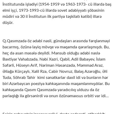
İnstitutunda işlədiyi (1954-1959 və 1963-1973- cü illərdə baş
elmi işçi, 1973-1993-cü illərdə sovet ədəbiyyatı şöbəsinin
müdiri və 30 il İnstitutun ilk partiya təşkilatı katibi) illərə
düşür.
Q.Qasımzadə öz ədəbi nəsli, gündaşları arasında fərqlənməyi
bacarmış, özünə layiq mövqe və məqamda qərarlaşmışdı. Bu,
heç də asan məsələ deyildi. Mənsub olduğu ədəbi nəslə
Bəxtiyar Vahabzadə, Nəbi Xəzri, Qabil, Adil Babayev, İslam
Səfərli, Hüseyn Arif, Nəriman Həsənzadə, Məmməd Araz,
Əliağa Kürçaylı, Xəlil Rza, Cabir Novruz, Balaş Azəroğlu, Əli
Tudə, Söhrab Tahir kimi sənətkarlar daxil idi və bunların hər
biri Azərbaycan poeziya kəhkəşanında məqamlanmışdılar. Bu
kəhkaşanda Qasım Qasımzadə yaradıcılıq ulduzu da öz
parlaqlığı ilə görsənirdi və onun özünəməxsus orbiti var idi…