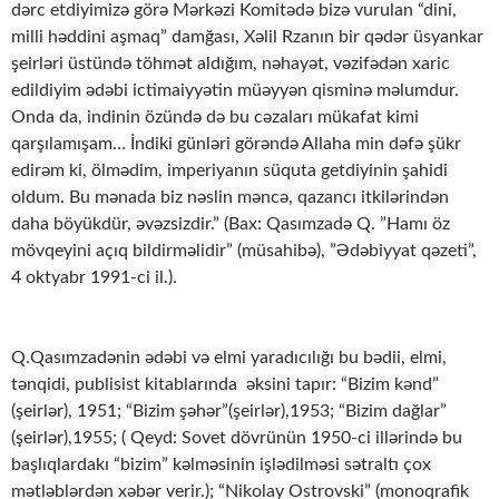
dərc etdiyimizə görə Mərkəzi Komitədə bizə vurulan “dini,
milli həddini aşmaq” damğası, Xəlil Rzanın bir qədər üsyankar
şeirləri üstündə töhmət aldığım, nəhayət, vəzifədən xaric
edildiyim ədəbi ictimaiyyətin müəyyən qisminə məlumdur.
Onda da, indinin özündə də bu cəzaları mükafat kimi
qarşılamışam… İndiki günləri görəndə Allaha min dəfə şükr
edirəm ki, ölmədim, imperiyanın süquta getdiyinin şahidi
oldum. Bu mənada biz nəslin məncə, qazancı itkilərindən
daha böyükdür, əvəzsizdir.” (Bax: Qasımzadə Q. ”Hamı öz
mövqeyini açıq bildirməlidir” (müsahibə), ”Ədəbiyyat qəzeti”,
4 oktyabr 1991-ci il.).
Q.Qasımzadənin ədəbi və elmi yaradıcılığı bu bədii, elmi,
tənqidi, publisist kitablarında əksini tapır: “Bizim kənd”
(şeirlər), 1951; “Bizim şəhər”(şeirlər),1953; “Bizim dağlar”
(şeirlər),1955; ( Qeyd: Sovet dövrünün 1950-ci illərində bu
başlıqlardakı “bizim” kəlməsinin işlədilməsi sətraltı çox
mətləblərdən xəbər verir.); “Nikolay Ostrovski” (monoqrafik