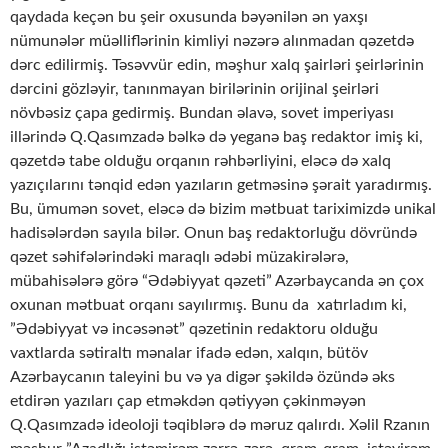
qaydada keçən bu şeir oxusunda bəyənilən ən yaxşı
nümunələr müəlliflərinin kimliyi nəzərə alınmadan qəzetdə
dərc edilirmiş. Təsəvvür edin, məşhur xalq şairləri şeirlərinin
dərcini gözləyir, tanınmayan birilərinin orijinal şeirləri
növbəsiz çapa gedirmiş. Bundan əlavə, sovet imperiyası
illərində Q.Qasımzadə bəlkə də yeganə baş redaktor imiş ki,
qəzetdə tabe olduğu orqanın rəhbərliyini, eləcə də xalq
yazıçılarını tənqid edən yazıların getməsinə şərait yaradırmış.
Bu, ümumən sovet, eləcə də bizim mətbuat tariximizdə unikal
hadisələrdən sayıla bilər. Onun baş redaktorluğu dövründə
qəzet səhifələrindəki maraqlı ədəbi müzakirələrə,
mübahisələrə görə “Ədəbiyyat qəzeti” Azərbaycanda ən çox
oxunan mətbuat orqanı sayılırmış. Bunu da xatırladım ki,
”Ədəbiyyat və incəsənət” qəzetinin redaktoru olduğu
vaxtlarda sətiraltı mənalar ifadə edən, xalqın, bütöv
Azərbaycanın taleyini bu və ya digər şəkildə özündə əks
etdirən yazıları çap etməkdən qətiyyən çəkinməyən
Q.Qasımzadə ideoloji təqiblərə də məruz qalırdı. Xəlil Rzanın