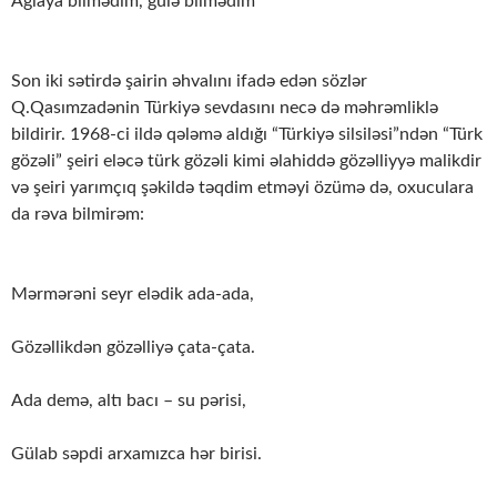
Ağlaya bilmədim, gülə bilmədim
Son iki sətirdə şairin əhvalını ifadə edən sözlər
Q.Qasımzadənin Türkiyə sevdasını necə də məhrəmliklə
bildirir. 1968-ci ildə qələmə aldığı “Türkiyə silsiləsi”ndən “Türk
gözəli” şeiri eləcə türk gözəli kimi əlahiddə gözəlliyyə malikdir
və şeiri yarımçıq şəkildə təqdim etməyi özümə də, oxuculara
da rəva bilmirəm:
Mərmərəni seyr elədik ada-ada,
Gözəllikdən gözəlliyə çata-çata.
Ada demə, altı bacı – su pərisi,
Gülab səpdi arxamızca hər birisi.