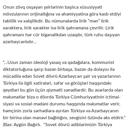
Onun zövq oxşayan şeirlərinin başlıca xüsusiyyəti
mövzularının orijinallığına və əhəmiyyətinə görə kəsb etdiyi
təbiilik və xəlqilikdir. Bu nümunələrdə lirik “mən” lirik
xarakterə, lirik xarakter isə lirik qəhrəmana çevrilir. Lirik
qəhrəmanı hər cür biganəlikdən uzaqdır, türk ruhu daşıyan
azərbaycanlıdır…
“…Uzun zaman ideoloji yasaq və qadağalara, kommunist
diktatorluğuna qarşı bəzən birbaşa, bəzən də dolayısı ilə
mücadilə edən Sovet dövrü Azərbaycan şair və yazarlarının
Türkiyə ilə ilgili xatirələri, səfər və görüşləri haqqındakı
qeydləri bu gün üçün qiymətli sənədlərdir. Bu əsərlərdə olan
məlumatlar bizə o dövrdə Türkiyə Cümhuriyyətinin ictimai-
siyasi və sosial-mədəni durumu haqqında məlumatlar verir,
həmçinin zorla sərhədlərə ayrılan Türkiyə və Azərbaycanın
bir-birinə olan mənəvi bağlılığını, sevgisini özündə əks etdirir.”
(Bax: Aygün Bağırlı. “Sovet dövrü ədiblərimizin Türkiyə