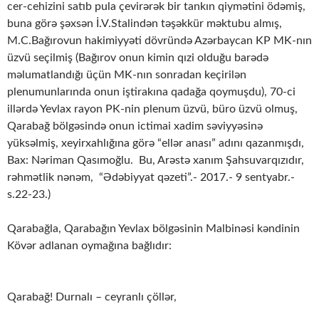
cer-cehizini satıb pula çevirərək bir tankın qiymətini ödəmiş,
buna görə şəxsən İ.V.Stalindən təşəkkür məktubu almış,
M.C.Bağırovun hakimiyyəti dövründə Azərbaycan KP MK-nın
üzvü seçilmiş (Bağırov onun kimin qızi olduğu barədə
məlumatlandığı üçün MK-nın sonradan keçirilən
plenumunlarında onun iştirakına qadağa qoymuşdu), 70-ci
illərdə Yevlax rayon PK-nin plenum üzvü, büro üzvü olmuş,
Qarabağ bölgəsində onun ictimai xadim səviyyəsinə
yüksəlmiş, xeyirxahlığına görə “ellər anası” adını qazanmışdı,
Bax: Nəriman Qasımoğlu. Bu, Arəstə xanım Şahsuvarqızıdır,
rəhmətlik nənəm, “Ədəbiyyat qəzeti”.- 2017.- 9 sentyabr.-
s.22-23.)
Qarabağla, Qarabağın Yevlax bölgəsinin Malbinəsi kəndinin
Kövər adlanan oymağına bağlıdır:
Qarabağ! Durnalı – ceyranlı çöllər,