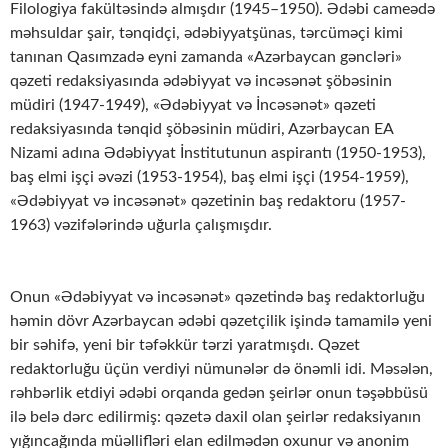
Filologiya fakültəsində almışdır (1945–1950). Ədəbi cameədə
məhsuldar şair, tənqidçi, ədəbiyyatşünas, tərcüməçi kimi
tanınan Qasımzadə eyni zamanda «Azərbaycan gəncləri»
qəzeti redaksiyasında ədəbiyyat və incəsənət şöbəsinin
müdiri (1947-1949), «Ədəbiyyat və İncəsənət» qəzeti
redaksiyasında tənqid şöbəsinin müdiri, Azərbaycan EA
Nizami adına Ədəbiyyat İnstitutunun aspirantı (1950-1953),
baş elmi işçi əvəzi (1953-1954), baş elmi işçi (1954-1959),
«Ədəbiyyat və incəsənət» qəzetinin baş redaktoru (1957-
1963) vəzifələrində uğurla çalışmışdır.
Onun «Ədəbiyyat və incəsənət» qəzetində baş redaktorluğu
həmin dövr Azərbaycan ədəbi qəzetçilik işində tamamilə yeni
bir səhifə, yeni bir təfəkkür tərzi yaratmışdı. Qəzet
redaktorluğu üçün verdiyi nümunələr də önəmli idi. Məsələn,
rəhbərlik etdiyi ədəbi orqanda gedən şeirlər onun təşəbbüsü
ilə belə dərc edilirmiş: qəzetə daxil olan şeirlər redaksiyanın
yığıncağında müəllifləri elan edilmədən oxunur və anonim