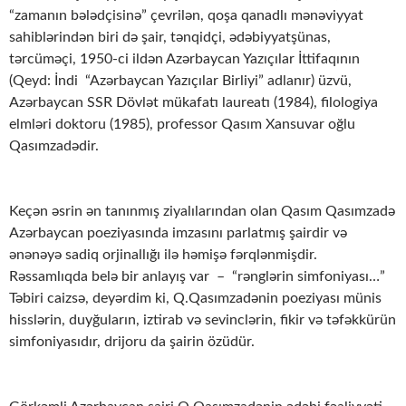
“zamanın bələdçisinə” çevrilən, qoşa qanadlı mənəviyyat
sahiblərindən biri də şair, tənqidçi, ədəbiyyatşünas,
tərcüməçi, 1950-ci ildən Azərbaycan Yazıçılar İttifaqının
(Qeyd: İndi “Azərbaycan Yazıçılar Birliyi” adlanır) üzvü,
Azərbaycan SSR Dövlət mükafatı laureatı (1984), filologiya
elmləri doktoru (1985), professor Qasım Xansuvar oğlu
Qasımzadədir.
Keçən əsrin ən tanınmış ziyalılarından olan Qasım Qasımzadə
Azərbaycan poeziyasında imzasını parlatmış şairdir və
ənənəyə sadiq orjinallığı ilə həmişə fərqlənmişdir.
Rəssamlıqda belə bir anlayış var – “rənglərin simfoniyası…”
Təbiri caizsə, deyərdim ki, Q.Qasımzadənin poeziyası münis
hisslərin, duyğuların, iztirab və sevinclərin, fikir və təfəkkürün
simfoniyasıdır, drijoru da şairin özüdür.