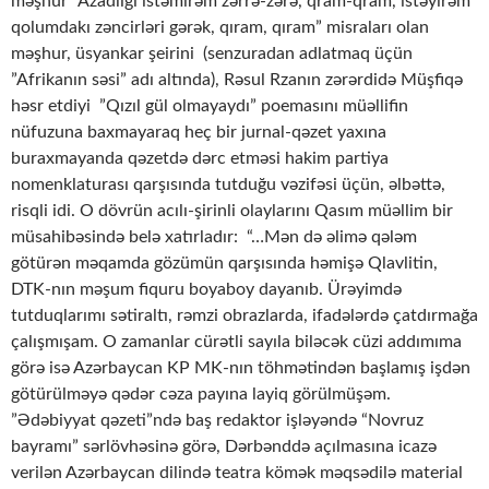
məşhur ”Azadlığı istəmirəm zərrə-zərə, qram-qram, istəyirəm
qolumdakı zəncirləri gərək, qıram, qıram” misraları olan
məşhur, üsyankar şeirini (senzuradan adlatmaq üçün
”Afrikanın səsi” adı altında), Rəsul Rzanın zərərdidə Müşfiqə
həsr etdiyi ”Qızıl gül olmayaydı” poemasını müəllifin
nüfuzuna baxmayaraq heç bir jurnal-qəzet yaxına
buraxmayanda qəzetdə dərc etməsi hakim partiya
nomenklaturası qarşısında tutduğu vəzifəsi üçün, əlbəttə,
risqli idi. O dövrün acılı-şirinli olaylarını Qasım müəllim bir
müsahibəsində belə xatırladır: “…Mən də əlimə qələm
götürən məqamda gözümün qarşısında həmişə Qlavlitin,
DTK-nın məşum fiquru boyaboy dayanıb. Ürəyimdə
tutduqlarımı sətiraltı, rəmzi obrazlarda, ifadələrdə çatdırmağa
çalışmışam. O zamanlar cürətli sayıla biləcək cüzi addımıma
görə isə Azərbaycan KP MK-nın töhmətindən başlamış işdən
götürülməyə qədər cəza payına layiq görülmüşəm.
”Ədəbiyyat qəzeti”ndə baş redaktor işləyəndə “Novruz
bayramı” sərlövhəsinə görə, Dərbənddə açılmasına icazə
verilən Azərbaycan dilində teatra kömək məqsədilə material