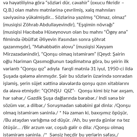
və həyatiliyinə görə “sözləri dür, cəvahir” (oxucu fikridir –
Q.B.) olan mahnı mətnlərinə çevrilmiş, xalq mahnıları
səviyəsinə yükəlmişdir… Sözlərinə yazılmış “Olmaz, olmaz”
(musiqisi Zöhrab Abdullayevindir), “Eşqimin növrağı”
(musiqisi Hacıbaba Hüseynovun olan bu mahnı “Ögey ana”
filmində Əbülfət Əliyevin ifasından sonra şöhrət
qazanmışdır), “Məhəbbətin alovu” (musiqisi Xəyyam
Mirzəzadənindir), “Qonşu olmaq istəmirəm” (Qeyd: Şairin
oğlu Nəriman Qasımoğlunun təqdimatına görə, bu şeirin ilk
variantı “Qonşu qız” adıyla fərqli mətnlə 31 iyul, 1950-ci ildə
Şuşada qələmə alınmışdır. Şair bu sözlərin üzərində sonradan
işləmiş, şerin süjet xəttinə əlavələrdə qonşu qızın xitablarını
da əlavə etmişdir: “QONŞU QIZ”- Qonşu kimi biz hər axşam,
hər səhər,/ Gəzdik Şuşa dağlarında bərabər./ Indi sənə bir
sözüm var, a dilbər,/ Soruşmadan səbəbini gəl dinlə: /Qonşu
olmaq istəmirəm səninlə./ * Nə zaman ki, baxışımız öpüşür,
/Bu atəşdən varlığıma od düşür. /Ah, bu yerdə günlər nə tez
ötüşür… /Bir arzum var, coşub gəlir o dilə: /Qonşu olmaq
istəmirəm səninlə. /* Sənsiz heçdir bu yerlərin səfası,/