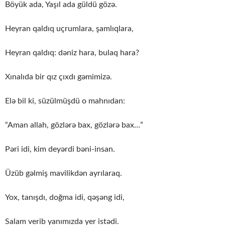
Böyük ada, Yaşıl ada güldü gözə.
Heyran qaldıq uçrumlara, şamlıqlara,
Heyran qaldıq: dəniz hara, bulaq hara?
Xınalıda bir qız çıxdı gəmimizə.
Elə bil ki, süzülmüşdü o mahnıdan:
“Aman allah, gözlərə bax, gözlərə bax…”
Pəri idi, kim deyərdi bəni-insan.
Üzüb gəlmiş mavilikdən ayrılaraq.
Yox, tanışdı, doğma idi, qəşəng idi,
Salam verib yanımızda yer istədi.