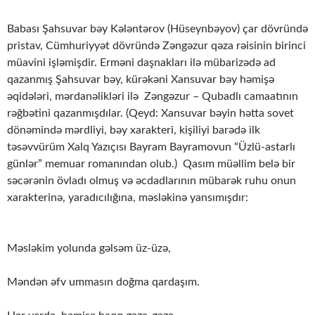
Babası Şahsuvar bəy Kələntərov (Hüseynbəyov) çar dövründə
pristav, Cümhuriyyət dövründə Zəngəzur qəza rəisinin birinci
müavini işləmişdir. Erməni daşnakları ilə mübarizədə ad
qazanmış Şahsuvar bəy, kürəkəni Xansuvar bəy həmişə
əqidələri, mərdanəlikləri ilə Zəngəzur – Qubadlı camaatının
rəğbətini qazanmışdılar. (Qeyd: Xansuvar bəyin hətta sovet
dönəmində mərdliyi, bəy xarakteri, kişiliyi barədə ilk
təsəvvürüm Xalq Yazıçısı Bayram Bayramovun “Üzlü-astarlı
günlər” memuar romanından olub.) Qasım müəllim belə bir
səcərənin övladı olmuş və əcdadlarının mübarək ruhu onun
xarakterinə, yaradıcılığına, məsləkinə yansımışdır:
Məsləkim yolunda gəlsəm üz-üzə,
Məndən əfv ummasın doğma qardaşım.