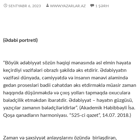
SENTYABR 6, 2023
WWW.YAZARLAR.AZ
1 ŞƏRH
(Ədəbi portreti)
“Böyük ədəbiyyat sözün həqiqi mənasında əsl elmin həyata
keçirdiyi vəzifələri obrazlı şəkildə əks etdirir. Ədəbiyyatın
vəzifəsi dünyada, cəmiyyətdə və insanın mənəvi aləmində
gedən prosesləri bədii cəhətdən əks etdirməklə müasir zaman
haqqında düşünməkdə və çıxış yolları tapmaqda oxuculara
bələdçilik etməkdən ibarətdir. Ədəbiyyat – həyatın güzgüsü,
yazıçılar zamanın bələdçiləridirlər”. (Akademik Həbibbəyli İsa.
Qoşa qanadların harmoniyası. “525-ci qəzet”, 14.07. 2018.)
Zaman və şəxsiyyət anlayışlarını özündə birləşdirən,