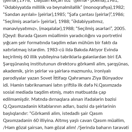
(şeirlər),1978; “Daşdan keçən söz” (şeirlər- poema),1981;
“Ədəbiyyatda millilik və beynəlmiləllik” (monoqrafiya),1982;
“Səndən ayrılalı» (şeirlər),1985; “Şəfa çantası (şeirlər)”,1986;
“Seçilmiş əsərləri» (şeirlər), 1988; “Ədəbiyyatımız,
mənəviyyatımız», (məqalələr),1988; “Seçilmiş əsərləri”, 2005.
(Qeyd: Burada Qasım müəllimin yaradıcılığını və portretini
yığcam şeir formatında təqdim edən mühüm bir faktı da
xatırlatmaq istərdim. 1983-cü ildə Bakıda Aktyor Evində
keçirilmiş 60 illik yubileyinə təbriklərlə gələnlərdən biri EA
Şərqşünaslıq institutunun direktoru görkəmli alim, şərqşünas,
akademik, şirin şeirlər və şairlərə məzmunlu, ironiyalı
parodiyalar yazan Sovet İttifaqı Qəhrəmanı Ziya Bünyadov
idi. Həmin təbriknaməni latın şriftilə ilk dəfə N.Qasımzadə
sosial mediada təqdim etmiş, mətn mətbuatda çap
edilməmişdir. Mətndə dırnaqlara alınan ifadələrin bəzisi
Q.Qasımzadənin kitablarının adları, bəzisi də şeirlərinin
başlıqlarıdır: “Görkəmli alim, istedadlı şair Qasım
Qasımzadənin 60 illiyinə. Altmış yaşlı cavan Qasım müəllim,
/Həm gözəl şairsən, həm gözəl alim! /Şerində baharın təravəti