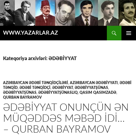
Axtar
WWW.YAZARLAR.AZ
MÜHTƏVIYYATA
ƏSAS
KEÇ
MENYU
Kateqoriya arxivləri: ƏDƏBİYYAT
AZƏRBAYCAN ƏDƏBİ TƏNQİDÇİLƏRİ
,
AZƏRBAYCAN ƏDƏBIYYATI
,
ƏDƏBİ
TƏNQİD
,
ƏDƏBİ TƏNQİDÇİ
,
ƏDƏBİYYAT
,
ƏDƏBIYYATŞÜNAS
,
ƏDƏBİYYATŞÜNAS
,
ƏDƏBIYYATŞÜNASLIQ
,
QASIM QASIMZADƏ
,
QURBAN BAYRAMOV
ƏDƏBIYYAT ONUNÇÜN ƏN
MÜQƏDDƏS MƏBƏD IDI…
– QURBAN BAYRAMOV