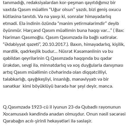
tanımadığı, redaksiyalardan kor-peşman qayıtdığımız bir
vaxtda Qasım müəllim “Uğur olsun” yazdı, bizi geniş oxucu
kütləsinə tanıtdı. Və nə yaxşı ki, sonralar himayədarlıq
etmədi. Elə indinin özündə “mənim yetirmələrimdir” deyib
öyünmür. Hərçənd Qasım müəllimin buna haqqı var…” ( Bax:
Nəriman Qasımoğlu. Qasım Qasımzadə ilə bağlı xatirələr.
“Ədəbiyyat qəzeti”, 20.10.2017.). Baxın, himayədarlıq, kişilik,
mərdlik, qədrkeşlik budur… Nüsrət Kəsəmənlinin və bu
qəbildən qeyrilərinin Q.Qasımzadə haqqında bu qədər
ürəkdən, sevgi ilə, minnətdarlıq və xoş duyğularla danışması
artıq Qasım müəllimin cövhərində olan diqqətcilliyi,
tələbkarlığı, qayğıkeşliyi, insanlığı, mənəviyyatı və bir
sənətkar kimi böyüklüyü barədə hər şeyi deyir, məncə.
Q.Qasımzadə 1923-cü il iyunun 23-də Qubadlı rayonunun
Xocamusaxlı kəndində anadan olmuşdur. Onun nəsil səcərəsi
Qarabağın acılı-şirinli hekayətləri ilə səsləşir.