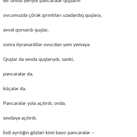
Bir umud yeriydi pəncərələr quşların
ovcumuzda çörək qırıntıları uzadardıq quşlara,
əvvəl qorxardı quşlar,
sonra öyrənərdilər ovucdan yem yeməyə.
Quşlar da sevda quşlarıydı, sanki,
pəncərələr də,
küçələr də.
Pəncərələr yola açılırdı, onda,
sevdaya açılırdı.
İndi ayrılığın gözləri kimi baxır pəncərələr –