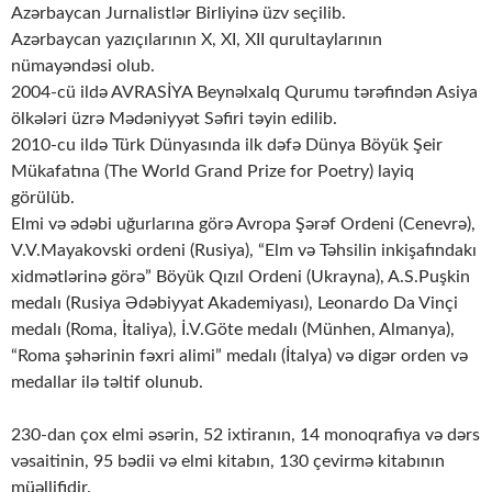
Azərbaycan Jurnalistlər Birliyinə üzv seçilib.
Azərbaycan yazıçılarının X, XI, XII qurultaylarının
nümayəndəsi olub.
2004-cü ildə AVRASİYA Beynəlxalq Qurumu tərəfindən Asiya
ölkələri üzrə Mədəniyyət Səfiri təyin edilib.
2010-cu ildə Türk Dünyasında ilk dəfə Dünya Böyük Şeir
Mükafatına (The World Grand Prize for Poetry) layiq
görülüb.
Elmi və ədəbi uğurlarına görə Avropa Şərəf Ordeni (Cenevrə),
V.V.Mayakovski ordeni (Rusiya), “Elm və Təhsilin inkişafındakı
xidmətlərinə görə” Böyük Qızıl Ordeni (Ukrayna), A.S.Puşkin
medalı (Rusiya Ədəbiyyat Akademiyası), Leonardo Da Vinçi
medalı (Roma, İtaliya), İ.V.Göte medalı (Münhen, Almanya),
“Roma şəhərinin fəxri alimi” medalı (İtalya) və digər orden və
medallar ilə təltif olunub.
230-dan çox elmi əsərin, 52 ixtiranın, 14 monoqrafiya və dərs
vəsaitinin, 95 bədii və elmi kitabın, 130 çevirmə kitabının
müəllifidir.