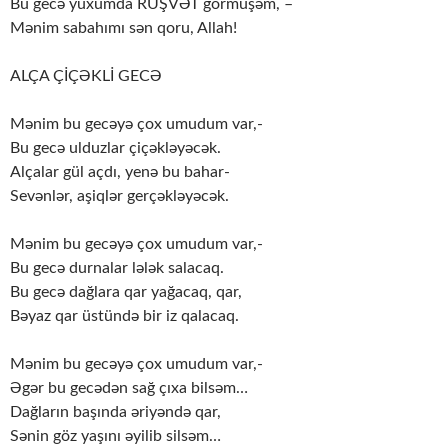
Bu gecə yuxumda RÜŞVƏT görmüşəm, –
Mənim sabahımı sən qoru, Allah!
ALÇA ÇİÇƏKLİ GECƏ
Mənim bu gecəyə çox umudum var,-
Bu gecə ulduzlar çiçəkləyəcək.
Alçalar gül açdı, yenə bu bahar-
Sevənlər, aşiqlər gerçəkləyəcək.
Mənim bu gecəyə çox umudum var,-
Bu gecə durnalar lələk salacaq.
Bu gecə dağlara qar yağacaq, qar,
Bəyaz qar üstündə bir iz qalacaq.
Mənim bu gecəyə çox umudum var,-
Əgər bu gecədən sağ çıxa bilsəm…
Dağların başında əriyəndə qar,
Sənin göz yaşını əyilib silsəm…