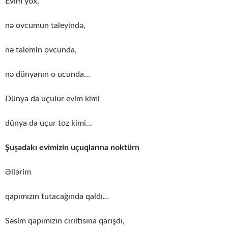
Evim yox,
nə ovcumun taleyində,
nə talemin ovcunda,
nə dünyanın o ucunda…
Dünya da uçulur evim kimi
dünya da uçur toz kimi…
Şuşadakı evimizin uçuqlarına noktürn
Əllərim
qapımızın tutacağında qaldı…
Səsim qapımızın cırıltısına qarışdı,