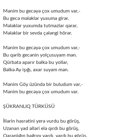
Mənim bu gecəyə çox umudum var,-
Bu gecə mələklər yuxuma girər.
Mələklər yuxumda tutmazlar qərar,
Mələklər bir sevda çələngi hörər.
Mənim bu gecəyə çox umudum var,-
Bu qərib gecənin yolçusuyam mən.
Qürbətə aparır bəlkə bu yollar,
Bəlkə Ay işığı, axar suyam mən.
Mənim Göy üzündə bir buludum var,-
Mənim bu gecəyə çox umudum var.
ŞÜKRANLIQ TÜRKÜSÜ
İllərin həsrətini yerə vurdu bu görüş,
Uzanan yad əlləri elə qırdı bu görüş,
Qaranlığın bağrını yardı, yardı bu görüş,