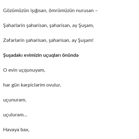
Gözümüzün işığısan, ömrümüzün nurusan –
Şəhərlərin şəhərisən, şəhərisən, ay Şuşam,
Zəfərlərin şəhərisən, şəhərisən, ay Şuşam!
Şuşadakı evimizin uçuqları önündə
O evin uçqunuyam,
hər gün kərpiclərim ovulur,
uçunuram,
uçuluram…
Havaya bax,