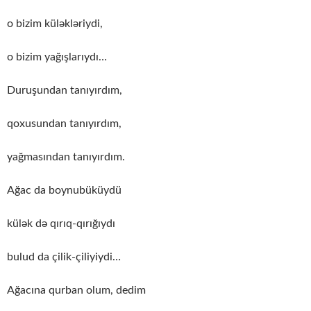
o bizim küləkləriydi,
o bizim yağışlarıydı…
Duruşundan tanıyırdım,
qoxusundan tanıyırdım,
yağmasından tanıyırdım.
Ağac da boynubüküydü
külək də qırıq-qırığıydı
bulud da çilik-çiliyiydi…
Ağacına qurban olum, dedim