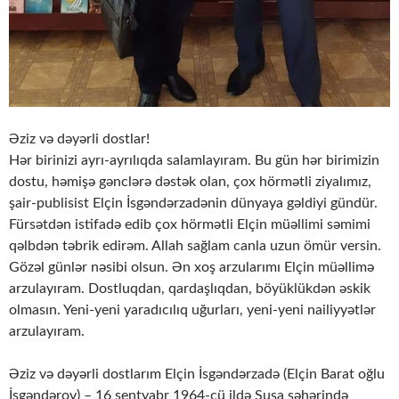
Əziz və dəyərli dostlar!
Hər birinizi ayrı-ayrılıqda salamlayıram. Bu gün hər birimizin
dostu, həmişə gənclərə dəstək olan, çox hörmətli ziyalımız,
şair-publisist Elçin İsgəndərzadənin dünyaya gəldiyi gündür.
Fürsətdən istifadə edib çox hörmətli Elçin müəllimi səmimi
qəlbdən təbrik edirəm. Allah sağlam canla uzun ömür versin.
Gözəl günlər nəsibi olsun. Ən xoş arzularımı Elçin müəllimə
arzulayıram. Dostluqdan, qardaşlıqdan, böyüklükdən əskik
olmasın. Yeni-yeni yaradıcılıq uğurları, yeni-yeni nailiyyətlər
arzulayıram.
Əziz və dəyərli dostlarım Elçin İsgəndərzadə (Elçin Barat oğlu
İsgəndərov) – 16 sentyabr 1964-cü ildə Şuşa şəhərində