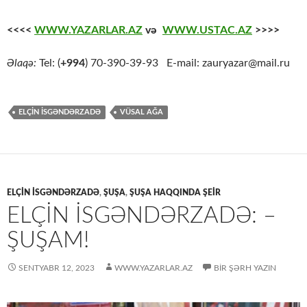
<<<<
WWW.YAZARLAR.AZ
və
WWW.USTAC.AZ
>>>>
Əlaqə:
Tel: (
+994
) 70-390-39-93 E-mail: zauryazar@mail.ru
ELÇIN İSGƏNDƏRZADƏ
VÜSAL AĞA
ELÇIN İSGƏNDƏRZADƏ
,
ŞUŞA
,
ŞUŞA HAQQINDA ŞEİR
ELÇIN İSGƏNDƏRZADƏ: –
ŞUŞAM!
SENTYABR 12, 2023
WWW.YAZARLAR.AZ
BIR ŞƏRH YAZIN