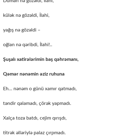
Duman nə gözəldi, İlahi,
külək nə gözəldi, İlahi,
yağış nə gözəldi –
oğlan nə qəribdi, İlahi!..
Şuşalı xatirələrimin baş qəhrəmanı,
Qəmər nənəmin əziz ruhuna
Eh… nənəm o günü xamır qatmadı,
təndir qalamadı, çörək yapmadı.
Xalça toza batdı, cejim qırışdı,
titrək əlləriylə palaz çırpmadı.