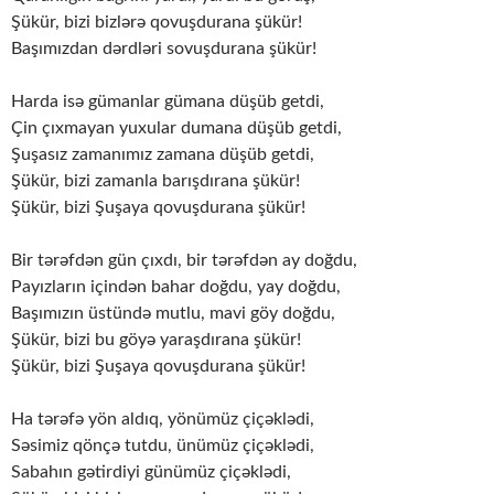
Şükür, bizi bizlərə qovuşdurana şükür!
Başımızdan dərdləri sovuşdurana şükür!
Harda isə gümanlar gümana düşüb getdi,
Çin çıxmayan yuxular dumana düşüb getdi,
Şuşasız zamanımız zamana düşüb getdi,
Şükür, bizi zamanla barışdırana şükür!
Şükür, bizi Şuşaya qovuşdurana şükür!
Bir tərəfdən gün çıxdı, bir tərəfdən ay doğdu,
Payızların içindən bahar doğdu, yay doğdu,
Başımızın üstündə mutlu, mavi göy doğdu,
Şükür, bizi bu göyə yaraşdırana şükür!
Şükür, bizi Şuşaya qovuşdurana şükür!
Ha tərəfə yön aldıq, yönümüz çiçəklədi,
Səsimiz qönçə tutdu, ünümüz çiçəklədi,
Sabahın gətirdiyi günümüz çiçəklədi,