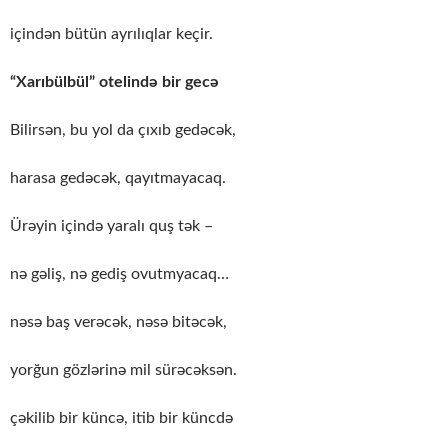
içindən bütün ayrılıqlar keçir.
“Xarıbülbül” otelində bir gecə
Bilirsən, bu yol da çıxıb gedəcək,
harasa gedəcək, qayıtmayacaq.
Ürəyin içində yaralı quş tək –
nə gəliş, nə gediş ovutmyacaq…
nəsə baş verəcək, nəsə bitəcək,
yorğun gözlərinə mil sürəcəksən.
çəkilib bir küncə, itib bir küncdə