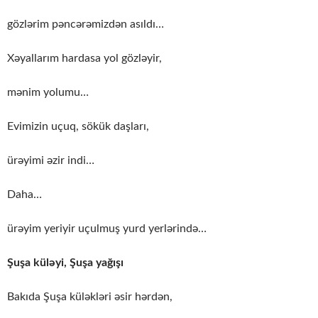
gözlərim pəncərəmizdən asıldı…
Xəyallarım hardasa yol gözləyir,
mənim yolumu…
Evimizin uçuq, sökük daşları,
ürəyimi əzir indi…
Daha…
ürəyim yeriyir uçulmuş yurd yerlərində…
Şuşa küləyi, Şuşa yağışı
Bakıda Şuşa küləkləri əsir hərdən,