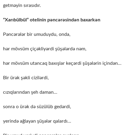
getməyin sırasıdır.
“Xarıbülbül” otelinin pəncərəsindən baxarkən
Pəncərələr bir umuduydu, onda,
hər mövsüm çiçəkliyərdi şüşələrdə nəm,
hər mövsüm utancaq baxışlar keçərdi şüşələrin içindən…
Bir ürək şəkli cizilərdi,
cızıqlarından şeh daman…
sonra o ürək də süzülüb gedərdi,
yerində ağlayan şüşələr qalardı…