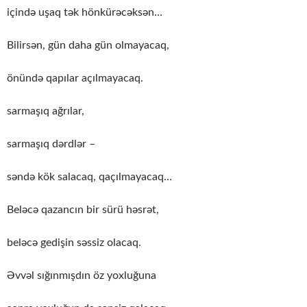
içində uşaq tək hönkürəcəksən…
Bilirsən, gün daha gün olmayacaq,
önündə qapılar açılmayacaq.
sarmaşıq ağrılar,
sarmaşıq dərdlər –
səndə kök salacaq, qaçılmayacaq…
Beləcə qazancın bir sürü həsrət,
beləcə gedişin səssiz olacaq.
Əvvəl sığınmışdın öz yoxluğuna