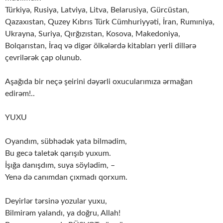
Türkiyə, Rusiya, Latviya, Litva, Belarusiya, Gürcüstan,
Qazaxıstan, Quzey Kıbrıs Türk Cümhuriyyəti, İran, Rumıniya,
Ukrayna, Suriya, Qırğızıstan, Kosova, Makedoniya,
Bolqarıstan, İraq və digər ölkələrdə kitabları yerli dillərə
çevrilərək çap olunub.
Aşağıda bir neçə şeirini dəyərli oxucularımıza ərmağan
edirəm!..
YUXU
Oyandım, sübhədək yata bilmədim,
Bu gecə taletək qarışıb yuxum.
İşığa danışdım, suya söylədim, –
Yenə də canımdan çıxmadı qorxum.
Deyirlər tərsinə yozular yuxu,
Bilmirəm yalandı, ya doğru, Allah!