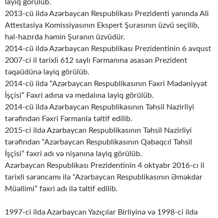
layiq görülüb.
2013-cü ildə Azərbaycan Respublikası Prezidenti yanında Ali
Attestasiya Komissiyasının Ekspert Şurasının üzvü seçilib,
hal-hazırda həmin Şuranın üzvüdür.
2014-cü ildə Azərbaycan Respublikası Prezidentinin 6 avqust
2007-ci il tarixli 612 saylı Fərmanına əsasən Prezident
təqaüdünə layiq görülüb.
2014-cü ildə “Azərbaycan Respublikasının Fəxri Mədəniyyət
İşçisi” Fəxri adına və medalına layiq görülüb.
2014-cü ildə Azərbaycan Respublikasının Təhsil Nazirliyi
tərəfindən Fəxri Fərmanla təltif edilib.
2015-ci ildə Azərbaycan Respublikasının Təhsil Nazirliyi
tərəfindən “Azərbaycan Respublikasının Qabaqcıl Təhsil
İşçisi” fəxri adı və nişanına layiq görülüb.
Azərbaycan Respublikası Prezidentinin 4 oktyabr 2016-cı il
tarixli sərəncamı ilə “Azərbaycan Respublikasının Əməkdar
Müəllimi” fəxri adı ilə təltif edilib.
1997-ci ildə Azərbaycan Yazıçılar Birliyinə və 1998-ci ildə