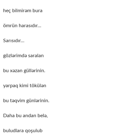
heç bilmirəm bura
ömrün harasıdır…
Sarısıdır…
gözlərimdə saralan
bu xəzan güllərinin.
yarpaq kimi tökülən
bu təqvim günlərinin.
Daha bu andan belə,
buludlara qoşulub