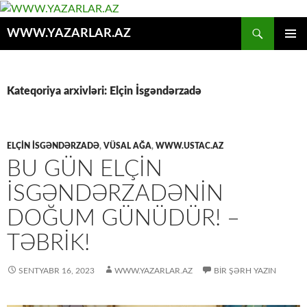
Axtar
WWW.YAZARLAR.AZ
MÜHTƏVIYYATA
ƏSAS
KEÇ
MENYU
Kateqoriya arxivləri: Elçin İsgəndərzadə
ELÇIN İSGƏNDƏRZADƏ
,
VÜSAL AĞA
,
WWW.USTAC.AZ
BU GÜN ELÇIN
İSGƏNDƏRZADƏNIN
DOĞUM GÜNÜDÜR! –
TƏBRIK!
SENTYABR 16, 2023
WWW.YAZARLAR.AZ
BIR ŞƏRH YAZIN