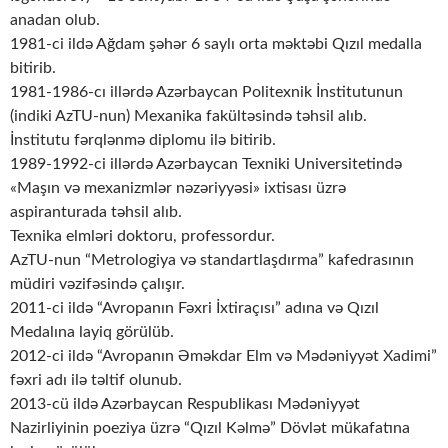
anadan olub.
1981-ci ildə Ağdam şəhər 6 saylı orta məktəbi Qızıl medalla
bitirib.
1981-1986-cı illərdə Azərbaycan Politexnik İnstitutunun
(indiki AzTU-nun) Mexanika fakültəsində təhsil alıb.
İnstitutu fərqlənmə diplomu ilə bitirib.
1989-1992-ci illərdə Azərbaycan Texniki Universitetində
«Maşın və mexanizmlər nəzəriyyəsi» ixtisası üzrə
aspiranturada təhsil alıb.
Texnika elmləri doktoru, professordur.
AzTU-nun “Metrologiya və standartlaşdırma” kafedrasının
müdiri vəzifəsində çalışır.
2011-ci ildə “Avropanın Fəxri İxtiraçısı” adına və Qızıl
Medalına layiq görülüb.
2012-ci ildə “Avropanın Əməkdar Elm və Mədəniyyət Xadimi”
fəxri adı ilə təltif olunub.
2013-cü ildə Azərbaycan Respublikası Mədəniyyət
Nazirliyinin poeziya üzrə “Qızıl Kəlmə” Dövlət mükafatına