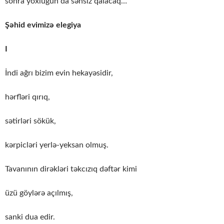
sonra yoxluğun da sənsiz qalacaq…
Şəhid evimizə elegiya
I
İndi ağrı bizim evin hekayəsidir,
hərfləri qırıq,
sətirləri sökük,
kərpicləri yerlə-yeksan olmuş.
Tavanının dirəkləri təkcızıq dəftər kimi
üzü göylərə açılmış,
sanki dua edir.