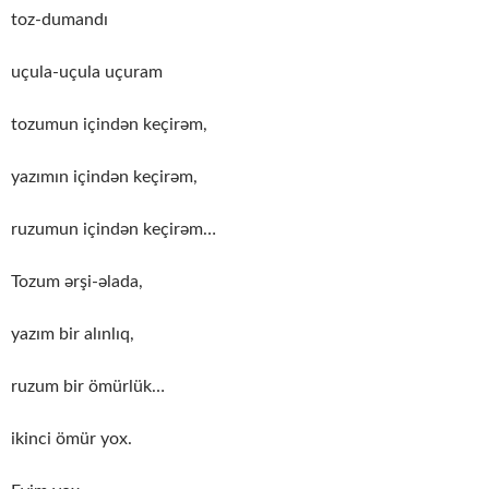
toz-dumandı
uçula-uçula uçuram
tozumun içindən keçirəm,
yazımın içindən keçirəm,
ruzumun içindən keçirəm…
Tozum ərşi-əlada,
yazım bir alınlıq,
ruzum bir ömürlük…
ikinci ömür yox.