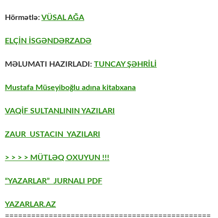
Hörmətlə:
VÜSAL AĞA
ELÇİN İSGƏNDƏRZADƏ
MƏLUMATI HAZIRLADI:
TUNCAY ŞƏHRİLİ
Mustafa Müseyiboğlu adına kitabxana
VAQİF SULTANLININ YAZILARI
ZAUR USTACIN YAZILARI
> > > > MÜTLƏQ OXUYUN !!!
“YAZARLAR” JURNALI PDF
YAZARLAR.AZ
===============================================