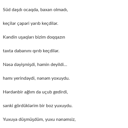
Süd daşdı ocaqda, baxan olmadı,
keçilər çəpəri yarıb keçdilər.
Kəndin uşaqları bizim doqqazın
taxta dabanını qırıb keçdilər.
Nəsə dəyişmişdi, həmin deyildi…
hamı yerindəydi, nənəm yoxuydu.
Hərdənbir ağlım da uçub gedirdi,
sanki gördüklərim bir boz yuxuydu.
Yuxuya düşmüşdüm, yuxu nənəmsiz,