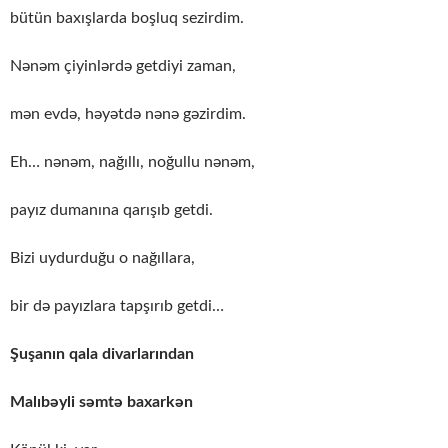
bütün baxışlarda boşluq sezirdim.
Nənəm çiyinlərdə getdiyi zaman,
mən evdə, həyətdə nənə gəzirdim.
Eh… nənəm, nağıllı, noğullu nənəm,
payız dumanına qarışıb getdi.
Bizi uydurduğu o nağıllara,
bir də payızlara tapşırıb getdi…
Şuşanın qala divarlarından
Malıbəyli səmtə baxarkən