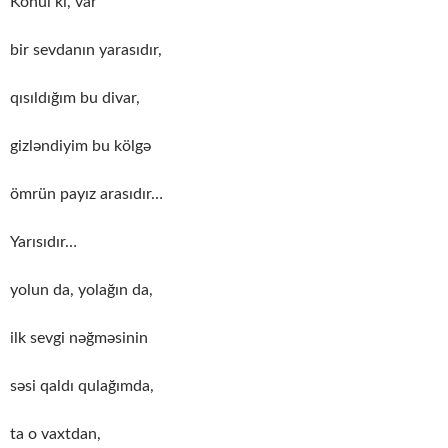
Könül ki, var
bir sevdanın yarasıdır,
qısıldığım bu divar,
gizləndiyim bu kölgə
ömrün payız arasıdır…
Yarısıdır…
yolun da, yolağın da,
ilk sevgi nəğməsinin
səsi qaldı qulağımda,
ta o vaxtdan,