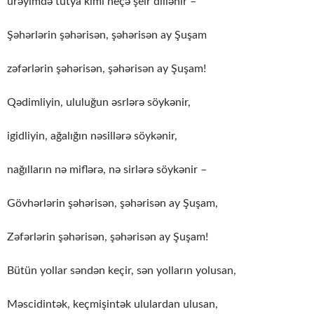
ürəyimdə tutya kimi neçə şeir dillənir –
Şəhərlərin şəhərisən, şəhərisən ay Şuşam
zəfərlərin şəhərisən, şəhərisən ay Şuşam!
Qədimliyin, ululuğun əsrlərə söykənir,
igidliyin, ağalığın nəsillərə söykənir,
nağılların nə miflərə, nə sirlərə söykənir –
Gövhərlərin şəhərisən, şəhərisən ay Şuşam,
Zəfərlərin şəhərisən, şəhərisən ay Şuşam!
Bütün yollar səndən keçir, sən yolların yolusan,
Məscidintək, keçmişintək ululardan ulusan,