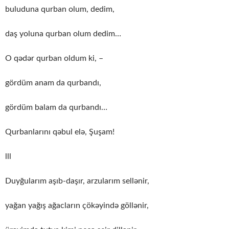
buluduna qurban olum, dedim,
daş yoluna qurban olum dedim…
O qədər qurban oldum ki, –
gördüm anam da qurbandı,
gördüm balam da qurbandı…
Qurbanlarını qəbul elə, Şuşam!
lll
Duyğularım aşıb-daşır, arzularım sellənir,
yağan yağış ağacların çökəyində göllənir,