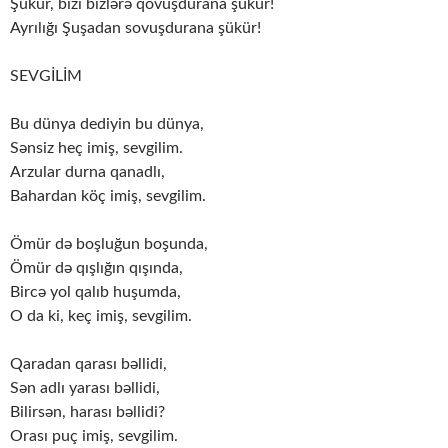
Şükür, bizi bizlərə qovuşdurana şükür!
Ayrılığı Şuşadan sovuşdurana şükür!
SEVGİLİM
Bu dünya dediyin bu dünya,
Sənsiz heç imiş, sevgilim.
Arzular durna qanadlı,
Bahardan köç imiş, sevgilim.
Ömür də boşluğun boşunda,
Ömür də qışlığın qışında,
Bircə yol qalıb huşumda,
O da ki, keç imiş, sevgilim.
Qaradan qarası bəllidi,
Sən adlı yarası bəllidi,
Bilirsən, harası bəllidi?
Orası puç imiş, sevgilim.