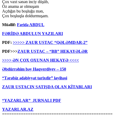
Çox vaxt sənən inciy düşüb,
Öz anama ar olmuşam
Açdığın bu boşluğu mən,
Çox boşluqla doldurmuşam.
Müəllif:
Fəridə ABDUL
FƏRİDƏ ABDULUN YAZILARI
PDF:
>>>>> ZAUR USTAC “QƏLƏMDAR-2”
PDF>>>
ZAUR USTAC – “BB” HEKAYƏLƏR
>>>> ƏN ÇOX OXUNAN HEKAYƏ <<<<
Əbdürrəhim bəy Haqverdiyev – 150
“Tərəfsiz ədəbiyyat tarixdir” layihəsi
ZAUR USTACIN SATIŞDA OLAN KİTABLARI
“YAZARLAR” JURNALI PDF
YAZARLAR.AZ
===============================================