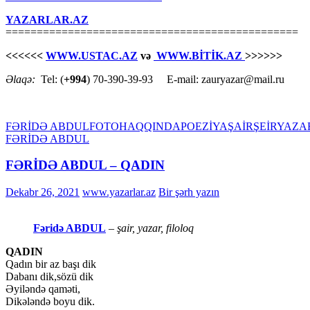
YAZARLAR.AZ
===============================================
<<<<<<
WWW.USTAC.AZ
və
WWW.BİTİK.AZ
>>>>>>
Əlaqə:
Tel: (
+994
) 70-390-39-93 E-mail: zauryazar@mail.ru
FƏRİDƏ ABDUL
FOTO
HAQQINDA
POEZİYA
ŞAİR
ŞEİR
YAZA
FƏRİDƏ ABDUL
FƏRİDƏ ABDUL – QADIN
Dekabr 26, 2021
www.yazarlar.az
Bir şərh yazın
Fəridə ABDUL
– şair, yazar, filoloq
QADIN
Qadın bir az başı dik
Dabanı dik,sözü dik
Əyiləndə qaməti,
Dikələndə boyu dik.