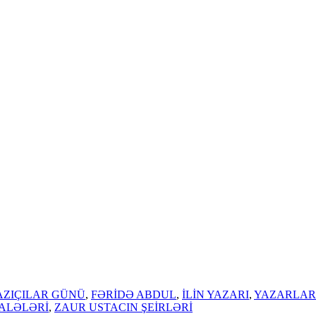
ZIÇILAR GÜNÜ
,
FƏRİDƏ ABDUL
,
İLİN YAZARI
,
YAZARLAR
ALƏLƏRİ
,
ZAUR USTACIN ŞEİRLƏRİ