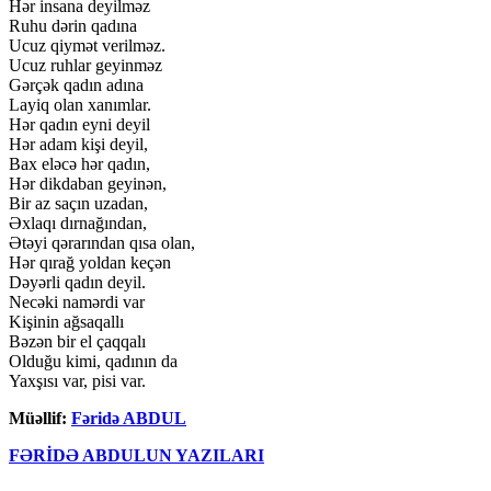
Hər insana deyilməz
Ruhu dərin qadına
Ucuz qiymət verilməz.
Ucuz ruhlar geyinməz
Gərçək qadın adına
Layiq olan xanımlar.
Hər qadın eyni deyil
Hər adam kişi deyil,
Bax eləcə hər qadın,
Hər dikdaban geyinən,
Bir az saçın uzadan,
Əxlaqı dırnağından,
Ətəyi qərarından qısa olan,
Hər qırağ yoldan keçən
Dəyərli qadın deyil.
Necəki namərdi var
Kişinin ağsaqallı
Bəzən bir el çaqqalı
Olduğu kimi, qadının da
Yaxşısı var, pisi var.
Müəllif:
Fəridə ABDUL
FƏRİDƏ ABDULUN YAZILARI