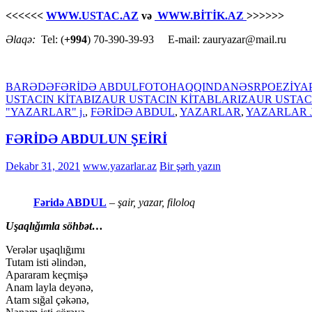
<<<<<<
WWW.USTAC.AZ
və
WWW.BİTİK.AZ
>>>>>>
Əlaqə:
Tel: (
+994
) 70-390-39-93 E-mail: zauryazar@mail.ru
BARƏDƏ
FƏRİDƏ ABDUL
FOTO
HAQQINDA
NƏSR
POEZİYA
USTACIN KİTABI
ZAUR USTACIN KİTABLARI
ZAUR USTAC
"YAZARLAR" j.
,
FƏRİDƏ ABDUL
,
YAZARLAR
,
YAZARLAR 
FƏRİDƏ ABDULUN ŞEİRİ
Dekabr 31, 2021
www.yazarlar.az
Bir şərh yazın
Fəridə ABDUL
– şair, yazar, filoloq
Uşaqlığımla söhbət…
Verələr uşaqlığımı
Tutam isti əlindən,
Apararam keçmişə
Anam layla deyənə,
Atam sığal çəkənə,