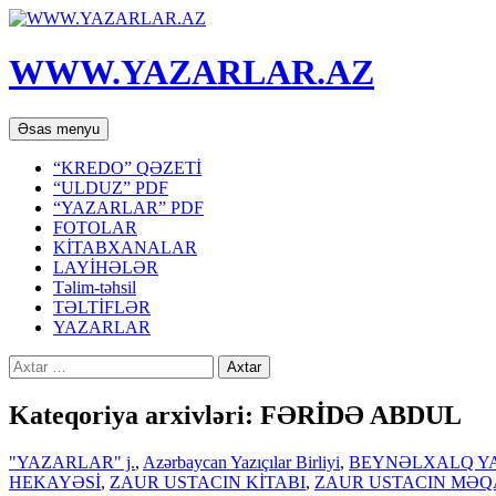
WWW.YAZARLAR.AZ
Axtar
Mühtəviyyata
Əsas menyu
keç
“KREDO” QƏZETİ
“ULDUZ” PDF
“YAZARLAR” PDF
FOTOLAR
KİTABXANALAR
LAYİHƏLƏR
Təlim-təhsil
TƏLTİFLƏR
YAZARLAR
Axtarış:
Kateqoriya arxivləri: FƏRİDƏ ABDUL
"YAZARLAR" j.
,
Azərbaycan Yazıçılar Birliyi
,
BEYNƏLXALQ YA
HEKAYƏSİ
,
ZAUR USTACIN KİTABI
,
ZAUR USTACIN MƏQ