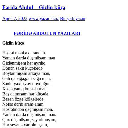
Fəridə Abdul – Gizlin küçə
Aprel 7, 2022
www.yazarlar.az
Bir şərh yazın
FƏRİDƏ ABDULUN YAZILARI
Gizlin küçə
Həsrət məni axtarandan
Yaman dərdə düşmüşəm mən
Gizlənmişəm hər ayrılıq
Dönən sakit küçələrdə
Boylanmışam arxaya mən,
Gah qabağa,gah sağa mən,
Sənin yaxıb,zay qoyduğun
Xəstə,yanıq bu sola mən.
Baş qatmışam hər küçədə,
Bəzən özgə kölgələrdə,
Nəfəs dərib aram-aram
Həsrətindən qaçmışam mən.
Yaman dərdə düşmüşəm mən.
Çox düşmüşəm,zay olmuşam,
Hər sevənə xar olmuşam,