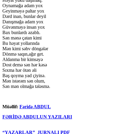
Həyat yükü daşımaq.
Oynamağa adam yox
Geyinməyə paltar yox
Dərd inan, bunlar deyil
Danışmağa adam yox
Güvənməyə insan yox
Bax bunlardı əzablı.
Sən mənə çatan kimi
Bu həyat yollarında
Mən kimi səhv döngələr
Dönmə saqın,ağır get.
Aldanma bir kimsəyə
Dost demə sən hər kəsə
Sıxma hər ötən əli
Baş qoyma yad çiyinə.
Mən istərəm sən olum,
Sən mən olmağa tələsmə.
Müəllif:
Fəridə ABDUL
FƏRİDƏ ABDULUN YAZILARI
“YAZARLAR” JURNALI PDF