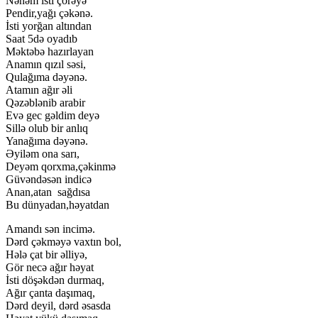
Nənəm isti çörəyə
Pendir,yağı çəkənə.
İsti yorğan altından
Saat 5də oyadıb
Məktəbə hazırlayan
Anamın qızıl səsi,
Qulağıma dəyənə.
Atamın ağır əli
Qəzəblənib arabir
Evə gec gəldim deyə
Sillə olub bir anlıq
Yanağıma dəyənə.
Əyiləm ona sarı,
Deyəm qorxma,çəkinmə
Güvəndəsən indicə
Anan,atan sağdısa
Bu dünyadan,həyatdan
Amandı sən incimə.
Dərd çəkməyə vaxtın bol,
Hələ çat bir əlliyə,
Gör necə ağır həyat
İsti döşəkdən durmaq,
Ağır çanta daşımaq,
Dərd deyil, dərd əsasda