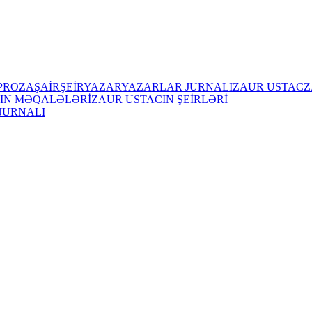
PROZA
ŞAİR
ŞEİR
YAZAR
YAZARLAR JURNALI
ZAUR USTAC
Z
IN MƏQALƏLƏRİ
ZAUR USTACIN ŞEİRLƏRİ
JURNALI