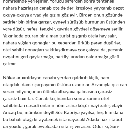
nömrəsində yerləşirlər. Yorucu səfərdən sonra təntənəli
nahara hazırlaşan cənab oteldə dəri kresloya yayxanıb qəzet
oxuya-oxuya arvadıyla qızını gözləyir. Birdən onun gözündə
sətirlər bir-birinə qarışır, eynəyi sürüşüb burnunun üstündən
yerə düşür, nəfəsi təngiyir, qıvrılan gövdəsi döşəməyə sərilir.
Yaxınlıqda oturan bir alman turist qışqırıb otelə hay salır,
nahara yığılan qonaqlar bu xəbərdən ürküb pərən düşürlər,
otel sahibi qonaqları sakitləşdirməyə çox çalışsa da, gecənin
ovqatını geri qaytarmağa, pərtliyi aradan qaldırmağa gücü
çatmır.
Nökərlər xırıldayan cənabı yerdən qaldırıb kiçik, nəm
otaqdakı dəmir çarpayının üstünə uzadırlar. Arvadıyla qızı can
verən milyonçunun ölümlə əlbəyaxa qalmasına çarəsiz-
çarəsiz baxırlar. Cənab keçinəndən sonra xanımı otel
sahibindən cəsədi onların nömrəsinə köçürməyi xahiş eləyir.
Ancaq bu, mümkün deyil! Söz Kapriyə yayılsa, heç kim daha
bu bahalı otağı kirayələmək istəməyəcək! Adada hazır tabut
da yoxdur, gərək əvvəlcədən sifariş verəsən. Odur ki, San-