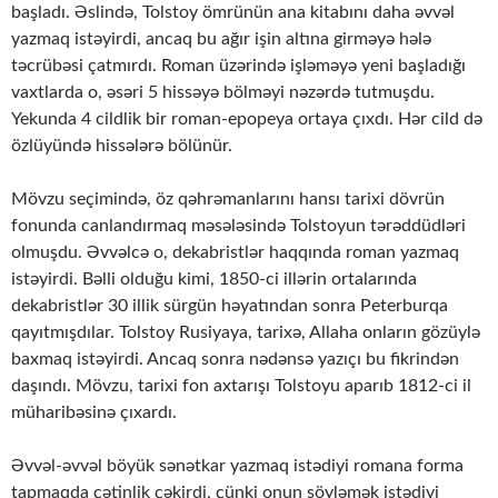
başladı. Əslində, Tolstoy ömrünün ana kitabını daha əvvəl
yazmaq istəyirdi, ancaq bu ağır işin altına girməyə hələ
təcrübəsi çatmırdı. Roman üzərində işləməyə yeni başladığı
vaxtlarda o, əsəri 5 hissəyə bölməyi nəzərdə tutmuşdu.
Yekunda 4 cildlik bir roman-epopeya ortaya çıxdı. Hər cild də
özlüyündə hissələrə bölünür.
Mövzu seçimində, öz qəhrəmanlarını hansı tarixi dövrün
fonunda canlandırmaq məsələsində Tolstoyun tərəddüdləri
olmuşdu. Əvvəlcə o, dekabristlər haqqında roman yazmaq
istəyirdi. Bəlli olduğu kimi, 1850-ci illərin ortalarında
dekabristlər 30 illik sürgün həyatından sonra Peterburqa
qayıtmışdılar. Tolstoy Rusiyaya, tarixə, Allaha onların gözüylə
baxmaq istəyirdi. Ancaq sonra nədənsə yazıçı bu fikrindən
daşındı. Mövzu, tarixi fon axtarışı Tolstoyu aparıb 1812-ci il
müharibəsinə çıxardı.
Əvvəl-əvvəl böyük sənətkar yazmaq istədiyi romana forma
tapmaqda çətinlik çəkirdi, çünki onun söyləmək istədiyi