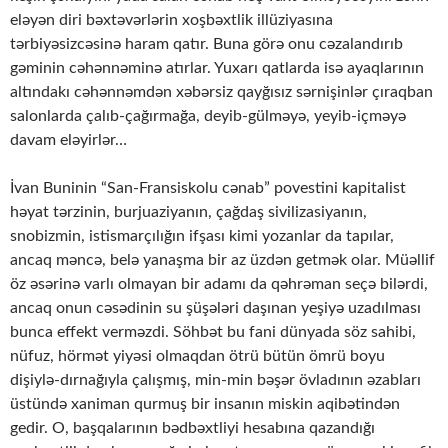
eləyən diri bəxtəvərlərin xoşbəxtlik illüziyasına
tərbiyəsizcəsinə haram qatır. Buna görə onu cəzalandırıb
gəminin cəhənnəminə atırlar. Yuxarı qatlarda isə ayaqlarının
altındakı cəhənnəmdən xəbərsiz qayğısız sərnişinlər çıraqban
salonlarda çalıb-çağırmağa, deyib-gülməyə, yeyib-içməyə
davam eləyirlər…
İvan Buninin “San-Fransiskolu cənab” povestini kapitalist
həyat tərzinin, burjuaziyanın, çağdaş sivilizasiyanın,
snobizmin, istismarçılığın ifşası kimi yozanlar da tapılar,
ancaq məncə, belə yanaşma bir az üzdən getmək olar. Müəllif
öz əsərinə varlı olmayan bir adamı da qəhrəman seçə bilərdi,
ancaq onun cəsədinin su şüşələri daşınan yeşiyə uzadılması
bunca effekt verməzdi. Söhbət bu fani dünyada söz sahibi,
nüfuz, hörmət yiyəsi olmaqdan ötrü bütün ömrü boyu
dişiylə-dırnağıyla çalışmış, min-min bəşər övladının əzabları
üstündə xaniman qurmuş bir insanın miskin aqibətindən
gedir. O, başqalarının bədbəxtliyi hesabına qazandığı