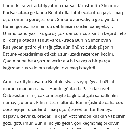
budur ki, sovet ədəbiyyatının marşalı Konstantin Simonov
Parisə səfərə gedəndə Bunini dilə tutub vətəninə qaytarmaq
üçün onunla görüşəsi olur. Simonov arvadıyla gəldiyindən
Bunin görüşə Baninin də qatılmasını ondan xahiş eləyir.
Ümmülbanu yazır ki, görüş çox darıxdırıcı, sıxıntılı keçirdi, elə
bil qonşu otaqda tabut vardı. Arada Bunin Simonovun
Rusiyadan gətirdiyi arağı gözünün önünə tutub şüşənin
üstünə yapışdırılmış etiketi uzun-uzadı nəzərdən keçirir.
Qadın buna belə yozum verir: elə bil yazıçı o bir parça
kağızdan rus xalqının taleyini oxumaq istəyirdi.
Adını çəkdiyim əsərdə Buninin siyasi sayıqlığıyla bağlı bir
maraqlı məqam da var. Həmin günlərdə Parisdə sovet
Özbəkistanının çiçəklənməsiylə bağlı təbliğati sənədli film
nümayiş olunur. Filmin təsiri altında Banin (əslində daha çox
qoca aşiqini qıcıqlandırmaq üçün) sovetləri tərifləməyə
başlayır, deyir ki, oradakı inkişafı vətənindən küskün yazıçının
gözü götürmür. Bunin inciyib gedir, çox keçməmiş ərköyün