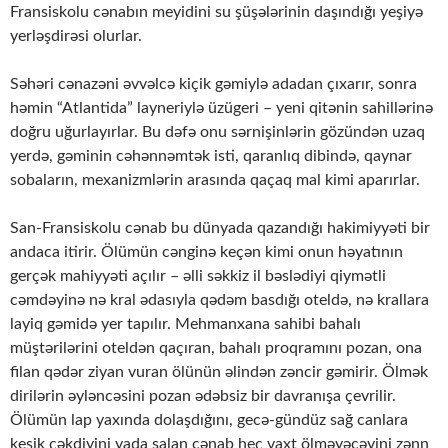
Fransiskolu cənabın meyidini su şüşələrinin daşındığı yeşiyə
yerləşdirəsi olurlar.
Səhəri cənazəni əvvəlcə kiçik gəmiylə adadan çıxarır, sonra
həmin “Atlantida” layneriylə üzügeri – yeni qitənin sahillərinə
doğru uğurlayırlar. Bu dəfə onu sərnişinlərin gözündən uzaq
yerdə, gəminin cəhənnəmtək isti, qaranlıq dibində, qaynar
sobaların, mexanizmlərin arasında qaçaq mal kimi aparırlar.
San-Fransiskolu cənab bu dünyada qazandığı hakimiyyəti bir
andaca itirir. Ölümün cənginə keçən kimi onun həyatının
gerçək mahiyyəti açılır – əlli səkkiz il bəslədiyi qiymətli
cəmdəyinə nə kral ədasıyla qədəm basdığı oteldə, nə krallara
layiq gəmidə yer tapılır. Mehmanxana sahibi bahalı
müştərilərini oteldən qaçıran, bahalı proqramını pozan, ona
filan qədər ziyan vuran ölünün əlindən zəncir gəmirir. Ölmək
dirilərin əyləncəsini pozan ədəbsiz bir davranışa çevrilir.
Ölümün lap yaxında dolaşdığını, gecə-gündüz sağ canlara
keşik çəkdiyini yada salan cənab heç vaxt ölməyəcəyini zənn