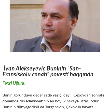
İvan Alekseyeviç Buninin
“
San-
Fransiskolu cənab” povesti haqqında
Fəxri Uğurlu
Bunin göründüyü qədər sadə yazıçı deyil. Çexovdan sonrakı
dönəmdə rus ədəbiyyatının ən böyük hekayə ustası odur.
Buninin dünyagörüşü də Turgenevin, Çexovun həyata