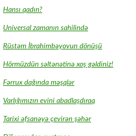
Hansı qadın?
Universal zamanın sahilində
Rüstəm İbrahimbəyovun dönüşü
Hörmüzdün səltənətinə xoş gəldiniz!
Fərrux dağında məşqlər
Varlığımızın evini abadlaşdıraq
Tarixi əfsanəyə çevirən şəhər