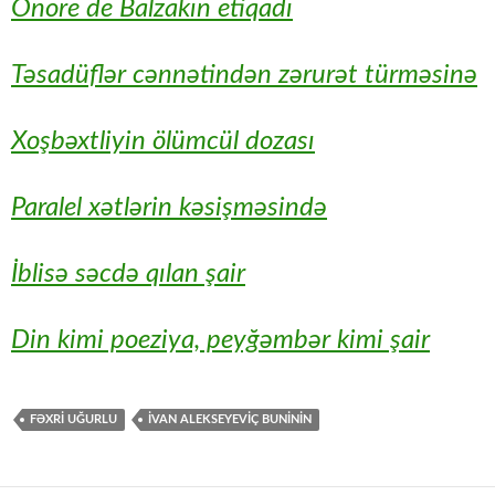
Onore de Balzakın etiqadı
Təsadüflər cənnətindən zərurət türməsinə
Xoşbəxtliyin ölümcül dozası
Paralel xətlərin kəsişməsində
İblisə səcdə qılan şair
Din kimi poeziya, peyğəmbər kimi şair
FƏXRI UĞURLU
İVAN ALEKSEYEVIÇ BUNININ