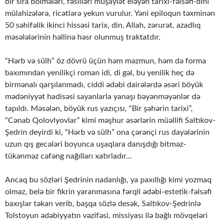
bir sıra bölmələri, fəsilləri müşayiət eləyən tarixi-fəlsəfi-dini
mülahizələrə, ricətlərə yekun vurulur. Yəni epiloqun təxminən
50 səhifəlik ikinci hissəsi tarix, din, Allah, zərurət, azadlıq
məsələlərinin həllinə həsr olunmuş traktatdır.
“Hərb və sülh” öz dövrü üçün həm məzmun, həm də forma
baxımından yenilikçi roman idi, di gəl, bu yenilik heç də
birmənalı qarşılanmadı, ciddi ədəbi dairələrdə əsəri böyük
mədəniyyət hadisəsi sayanlarla yanaşı bəyənməyənlər də
tapıldı. Məsələn, böyük rus yazıçısı, “Bir şəhərin tarixi”,
“Cənab Qolovlyovlar” kimi məşhur əsərlərin müəllifi Saltıkov-
Şedrin deyirdi ki, “Hərb və sülh” ona çərənçi rus dayələrinin
uzun qış gecələri boyunca uşaqlara danışdığı bitməz-
tükənməz cəfəng nağılları xatırladır…
Ancaq bu sözləri Şedrinin nadanlığı, ya paxıllığı kimi yozmaq
olmaz, belə bir fikrin yaranmasına fərqli ədəbi-estetik-fəlsəfi
baxışlar təkan verib, başqa sözlə desək, Saltıkov-Şedrinlə
Tolstoyun ədəbiyyatın vəzifəsi, missiyası ilə bağlı mövqeləri