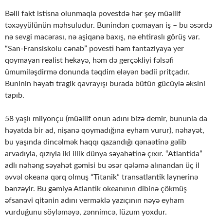
Bəlli fakt istisna olunmaqla povestdə hər şey müəllif
təxəyyülünün məhsuludur. Bunindən çıxmayan iş – bu əsərdə
nə sevgi macərası, nə aşiqanə baxış, nə ehtiraslı görüş var.
“San-Fransiskolu cənab” povesti həm fantaziyaya yer
qoymayan realist hekayə, həm də gerçəkliyi fəlsəfi
ümumiləşdirmə donunda təqdim eləyən bədii pritçadır.
Buninin həyatı tragik qavrayışı burada bütün gücüylə əksini
tapıb.
58 yaşlı milyonçu (müəllif onun adını bizə demir, bununla da
həyatda bir ad, nişanə qoymadığına eyham vurur), nəhayət,
bu yaşında dincəlmək haqqı qazandığı qənaətinə gəlib
arvadıyla, qızıyla iki illik dünya səyahətinə çıxır. “Atlantida”
adlı nəhəng səyahət gəmisi bu əsər qələmə alınandan üç il
əvvəl okeana qərq olmuş “Titanik” transatlantik laynerinə
bənzəyir. Bu gəmiyə Atlantik okeanının dibinə çökmüş
əfsanəvi qitənin adını verməklə yazıçının nəyə eyham
vurduğunu söyləməyə, zənnimcə, lüzum yoxdur.