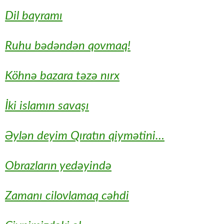
Dil bayramı
Ruhu bədəndən qovmaq!
Köhnə bazara təzə nırx
İki islamın savaşı
Əylən deyim Qıratın qiymətini…
Obrazların yedəyində
Zamanı cilovlamaq cəhdi