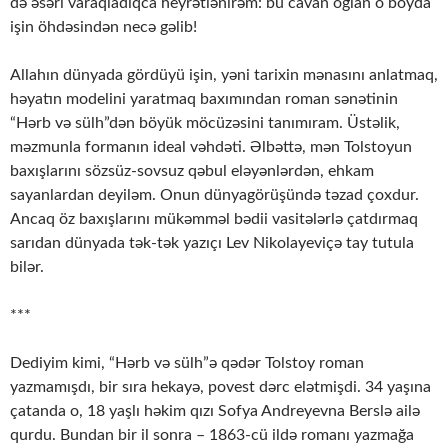
də əsəri varaqladıqca heyrətlənirəm: bu cavan oğlan o boyda
işin öhdəsindən necə gəlib!
Allahın dünyada gördüyü işin, yəni tarixin mənasını anlatmaq,
həyatın modelini yaratmaq baxımından roman sənətinin
“Hərb və sülh”dən böyük möcüzəsini tanımıram. Üstəlik,
məzmunla formanın ideal vəhdəti. Əlbəttə, mən Tolstoyun
baxışlarını sözsüz-sovsuz qəbul eləyənlərdən, ehkam
sayanlardan deyiləm. Onun dünyagörüşündə təzad çoxdur.
Ancaq öz baxışlarını mükəmməl bədii vasitələrlə çatdırmaq
sarıdan dünyada tək-tək yazıçı Lev Nikolayeviçə tay tutula
bilər.
***
Dediyim kimi, “Hərb və sülh”ə qədər Tolstoy roman
yazmamışdı, bir sıra hekayə, povest dərc elətmişdi. 34 yaşına
çatanda o, 18 yaşlı həkim qızı Sofya Andreyevna Berslə ailə
qurdu. Bundan bir il sonra – 1863-cü ildə romanı yazmağa