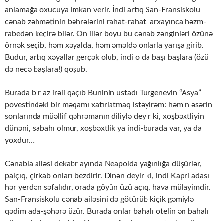
anlamağa oxucuya imkan verir. İndi artıq San-Fransiskolu
cənab zəhmətinin bəhrələrini rahat-rahat, arxayınca həzm-
rabedən keçirə bilər. On illər boyu bu cənab zənginləri özünə
örnək seçib, həm xəyalda, həm əməldə onlarla yarışa girib.
Budur, artıq xəyallar gerçək olub, indi o da başı başlara (özü
də necə başlara!) qoşub.
Burada bir az irəli qaçıb Buninin ustadı Turgenevin “Asya”
povestindəki bir məqamı xatırlatmaq istəyirəm: həmin əsərin
sonlarında müəllif qəhrəmanın diliylə deyir ki, xoşbəxtliyin
dünəni, sabahı olmur, xoşbəxtlik ya indi-burada var, ya da
yoxdur…
Cənabla ailəsi dekabr ayında Neapolda yağınlığa düşürlər,
palçıq, çirkab onları bezdirir. Dinən deyir ki, indi Kapri adası
hər yerdən səfalıdır, orada göyün üzü açıq, hava mülayimdir.
San-Fransiskolu cənab ailəsini də götürüb kiçik gəmiylə
qədim ada-şəhərə üzür. Burada onlar bahalı otelin ən bahalı