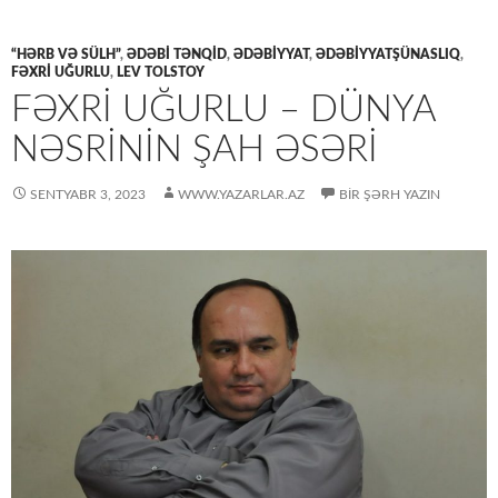
“HƏRB VƏ SÜLH”
,
ƏDƏBİ TƏNQİD
,
ƏDƏBİYYAT
,
ƏDƏBIYYATŞÜNASLIQ
,
FƏXRI UĞURLU
,
LEV TOLSTOY
FƏXRI UĞURLU – DÜNYA
NƏSRININ ŞAH ƏSƏRI
SENTYABR 3, 2023
WWW.YAZARLAR.AZ
BIR ŞƏRH YAZIN