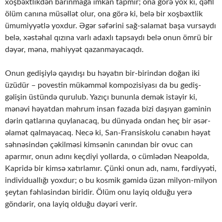
xoşbəxtlikdən barınmağa imkan tapmır; ona görə yox ki, qəfil
ölüm canına müsəllət olur, ona görə ki, belə bir xoşbəxtlik
ümumiyyətlə yoxdur. Əgər səfərini sağ-salamat başa vursaydı
belə, xəstəhal qızına varlı adaxlı tapsaydı belə onun ömrü bir
dəyər, məna, mahiyyət qazanmayacaqdı.
Onun gedişiylə qayıdışı bu həyatın bir-birindən doğan iki
üzüdür – povestin mükəmməl kompozisiyası da bu gediş-
gəlişin üstündə qurulub. Yazıçı bununla demək istəyir ki,
mənəvi həyatdan məhrum insan fəzada bizi daşıyan gəminin
dərin qatlarına quylanacaq, bu dünyada ondan heç bir əsər-
əlamət qalmayacaq. Necə ki, San-Fransiskolu cənabın həyat
səhnəsindən çəkilməsi kimsənin canından bir ovuc can
aparmır, onun adını keçdiyi yollarda, o cümlədən Neapolda,
Kapridə bir kimsə xatırlamır. Çünki onun adı, namı, fərdiyyəti,
individuallığı yoxdur; o bu kosmik gəmidə üzən milyon-milyon
şeytan fəhləsindən biridir. Ölüm onu layiq olduğu yerə
göndərir, ona layiq olduğu dəyəri verir.