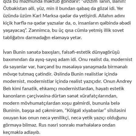
qıza bu məzmunda məktub göndərir: “Əzizim Tanin, Banin!
Özbəkistan əlli, yüz, min il bundan qabaq da gözəl idi. Yer
üzündə üzüm Karl Marksa qədər də yetişirdi. Allahın adını
kiçik hərflə nə qədər yazsalar da, o, insanların qəlbində əbədi
yaşayacaq”. Zənnimcə, bu üç qısa cümlə yetmiş illik sovet
təbliğatını darmadağın eləməyə yetər.
İvan Bunin sənətə baxışları, fəlsəfi-estetik dünyagörüşü
baxımından da ayıq-sayıq adam idi. Onu realist də, modernist
də sayanlar var, hərçənd bu məsələyə yanaşmada birmənalı
mövqe tutmaq çətindir. Əslində Bunin realistlər içində
modernist, modernistlər içində realist yazıçıdır. Onun Andrey
Belı kimi fanatik, ehkamçı modernistlərdən, həyatı estetik
kanonların çərçivəsinə dürtən sənət xürafatçılarından,
modern mövhumatçılardan xoşu gəlmirdi, bununla belə
Buninin, başqa ad çəkmirəm, “Kölgəli xiyabanlar” silsiləsini
oxuyan kəs onun necə yenilikçi, necə yetik yazıçı olduğunu
görməyə bilməz. Rus nəsri sonrakı mərhələlərə ondan
keçməklə adlayıb.