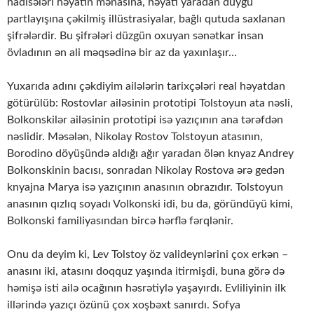
hadisələri həyatın mənasına, həyatı yaradan duyğu
partlayışına çəkilmiş illüstrasiyalar, bağlı qutuda saxlanan
şifrələrdir. Bu şifrələri düzgün oxuyan sənətkar insan
övladının ən ali məqsədinə bir az da yaxınlaşır…
Yuxarıda adını çəkdiyim ailələrin tarixçələri real həyatdan
götürülüb: Rostovlar ailəsinin prototipi Tolstoyun ata nəsli,
Bolkonskilər ailəsinin prototipi isə yazıçının ana tərəfdən
nəslidir. Məsələn, Nikolay Rostov Tolstoyun atasının,
Borodino döyüşündə aldığı ağır yaradan ölən knyaz Andrey
Bolkonskinin bacısı, sonradan Nikolay Rostova ərə gedən
knyajna Marya isə yazıçının anasının obrazıdır. Tolstoyun
anasının qızlıq soyadı Volkonski idi, bu da, göründüyü kimi,
Bolkonski familiyasından bircə hərflə fərqlənir.
Onu da deyim ki, Lev Tolstoy öz valideynlərini çox erkən –
anasını iki, atasını doqquz yaşında itirmişdi, buna görə də
həmişə isti ailə ocağının həsrətiylə yaşayırdı. Evliliyinin ilk
illərində yazıçı özünü çox xoşbəxt sanırdı. Sofya