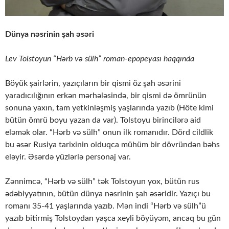
Dünya nəsrinin şah əsəri
Lev Tolstoyun “Hərb və sülh” roman-epopeyası haqqında
Böyük şairlərin, yazıçıların bir qismi öz şah əsərini
yaradıcılığının erkən mərhələsində, bir qismi də ömrünün
sonuna yaxın, tam yetkinləşmiş yaşlarında yazıb (Höte kimi
bütün ömrü boyu yazan da var). Tolstoyu birincilərə aid
eləmək olar. “Hərb və sülh” onun ilk romanıdır. Dörd cildlik
bu əsər Rusiya tarixinin olduqca mühüm bir dövründən bəhs
eləyir. Əsərdə yüzlərlə personaj var.
Zənnimcə, “Hərb və sülh” tək Tolstoyun yox, bütün rus
ədəbiyyatının, bütün dünya nəsrinin şah əsəridir. Yazıçı bu
romanı 35-41 yaşlarında yazıb. Mən indi “Hərb və sülh”ü
yazıb bitirmiş Tolstoydan yaşca xeyli böyüyəm, ancaq bu gün