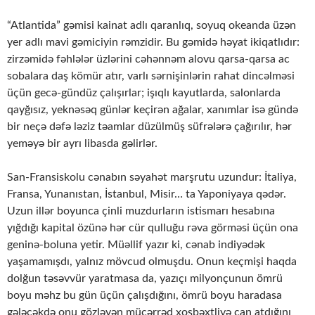
“Atlantida” gəmisi kainat adlı qaranlıq, soyuq okeanda üzən
yer adlı mavi gəmiciyin rəmzidir. Bu gəmidə həyat ikiqatlıdır:
zirzəmidə fəhlələr üzlərini cəhənnəm alovu qarsa-qarsa ac
sobalara daş kömür atır, varlı sərnişinlərin rahat dincəlməsi
üçün gecə-gündüz çalışırlar; işıqlı kayutlarda, salonlarda
qayğısız, yeknəsəq günlər keçirən ağalar, xanımlar isə gündə
bir neçə dəfə ləziz təamlar düzülmüş süfrələrə çağırılır, hər
yeməyə bir ayrı libasda gəlirlər.
San-Fransiskolu cənabın səyahət marşrutu uzundur: İtaliya,
Fransa, Yunanıstan, İstanbul, Misir… ta Yaponiyaya qədər.
Uzun illər boyunca çinli muzdurların istismarı hesabına
yığdığı kapital özünə hər cür qulluğu rəva görməsi üçün ona
geninə-boluna yetir. Müəllif yazır ki, cənab indiyədək
yaşamamışdı, yalnız mövcud olmuşdu. Onun keçmişi haqda
dolğun təsəvvür yaratmasa da, yazıçı milyonçunun ömrü
boyu məhz bu gün üçün çalışdığını, ömrü boyu haradasa
gələcəkdə onu gözləyən mücərrəd xoşbəxtliyə can atdığını