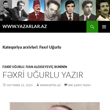
Axtar
WWW.YAZARLAR.AZ
MÜHTƏVIYYATA
ƏSAS
KEÇ
MENYU
Kateqoriya arxivləri: Fəxri Uğurlu
FƏXRI UĞURLU
,
İVAN ALEKSEYEVIÇ BUNININ
FƏXRI UĞURLU YAZIR
OKTYABR 22, 2025
WWW.BITIK.AZ
BIR ŞƏRH YAZIN