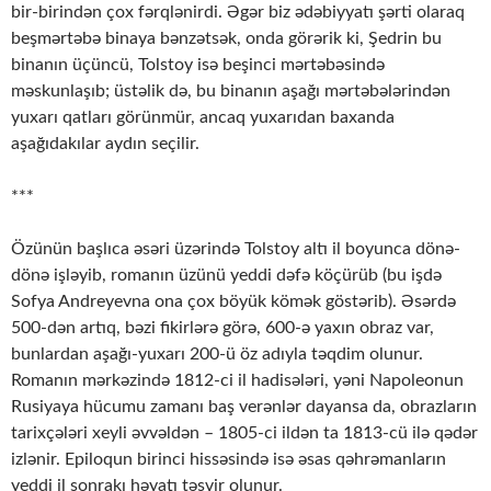
bir-birindən çox fərqlənirdi. Əgər biz ədəbiyyatı şərti olaraq
beşmərtəbə binaya bənzətsək, onda görərik ki, Şedrin bu
binanın üçüncü, Tolstoy isə beşinci mərtəbəsində
məskunlaşıb; üstəlik də, bu binanın aşağı mərtəbələrindən
yuxarı qatları görünmür, ancaq yuxarıdan baxanda
aşağıdakılar aydın seçilir.
***
Özünün başlıca əsəri üzərində Tolstoy altı il boyunca dönə-
dönə işləyib, romanın üzünü yeddi dəfə köçürüb (bu işdə
Sofya Andreyevna ona çox böyük kömək göstərib). Əsərdə
500-dən artıq, bəzi fikirlərə görə, 600-ə yaxın obraz var,
bunlardan aşağı-yuxarı 200-ü öz adıyla təqdim olunur.
Romanın mərkəzində 1812-ci il hadisələri, yəni Napoleonun
Rusiyaya hücumu zamanı baş verənlər dayansa da, obrazların
tarixçələri xeyli əvvəldən – 1805-ci ildən ta 1813-cü ilə qədər
izlənir. Epiloqun birinci hissəsində isə əsas qəhrəmanların
yeddi il sonrakı həyatı təsvir olunur.