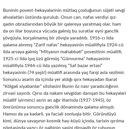
Buninin povest-hekayələrinin mütləq çoxluğunun süjeti sevgi
əhvalatları üstündə qurulub. Onun can, nəfəs verdiyi qız-
qadın obrazlarından böyük bir qalereya yaratmaq olar, həm
də on illər boyunca vücuda gəlmiş bu surətlər eyni gənclik
şövqüylə, korşalmamış bir zövqlə yaradılıb. 1916-cı ildə
qələmə alınmış “Zərif nəfəs” hekayəsinin müəllifiylə 1924-cü
ildə ərsəyə gəlmiş “Mityanın məhəbbəti” povestinin müəllifi,
1925-ci ildə işıq üzü görmüş “Günvurma” hekayəsinin
müəllifiylə 1944-cü ildə yazılmış “Saf bazar ertəsi”
hekayəsinin (74 yaşlı!) müəllifi arasında yaş fərqi əsla sezilmir.
Sonuncu əsərin də içində yer aldığı qırx hekayədən ibarət
“Kölgəli xiyabanlar” silsiləsini Bunin öz nəsr yaradıcılığının
zirvəsi sayırdı. Qırxı da nakam sevgidən danışan bu hekayələri
müəllif iyirminci əsrin ən ağır illərində (1937-1945), öz
ömrününsə sonuncu gənclik dönəmində qələmə almışdı.
Hamısı da ya kədərli, ya faciəli sonluqla bitir. Göründüyü
kimi, dünya savaşının kosmik hay-küyü içində, tarixin qırılma
nöqtəsində yazıçı öz qəlbinin səsini dinşəyib öz ruhunun