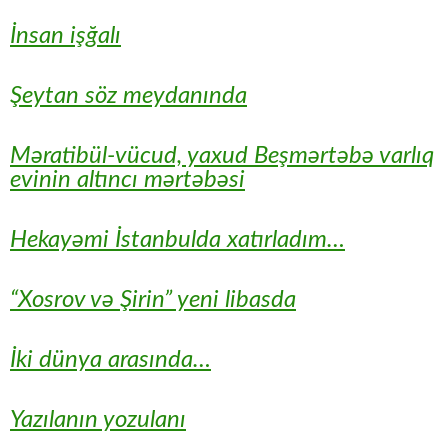
İnsan işğalı
Şeytan söz meydanında
Məratibül-vücud, yaxud Beşmərtəbə varlıq
evinin altıncı mərtəbəsi
Hekayəmi İstanbulda xatırladım…
“Xosrov və Şirin” yeni libasda
İki dünya arasında…
Yazılanın yozulanı