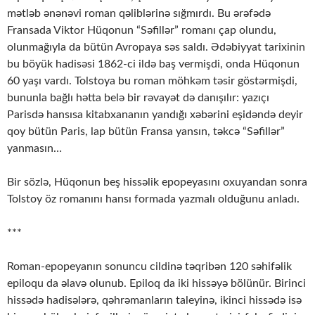
mətləb ənənəvi roman qəliblərinə sığmırdı. Bu ərəfədə
Fransada Viktor Hüqonun “Səfillər” romanı çap olundu,
olunmağıyla da bütün Avropaya səs saldı. Ədəbiyyat tarixinin
bu böyük hadisəsi 1862-ci ildə baş vermişdi, onda Hüqonun
60 yaşı vardı. Tolstoya bu roman möhkəm təsir göstərmişdi,
bununla bağlı hətta belə bir rəvayət də danışılır: yazıçı
Parisdə hansısa kitabxananın yandığı xəbərini eşidəndə deyir
qoy bütün Paris, lap bütün Fransa yansın, təkcə “Səfillər”
yanmasın…
Bir sözlə, Hüqonun beş hissəlik epopeyasını oxuyandan sonra
Tolstoy öz romanını hansı formada yazmalı olduğunu anladı.
***
Roman-epopeyanın sonuncu cildinə təqribən 120 səhifəlik
epiloqu da əlavə olunub. Epiloq da iki hissəyə bölünür. Birinci
hissədə hadisələrə, qəhrəmanların taleyinə, ikinci hissədə isə