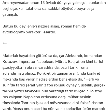
Andreyevnadan onun 13 övladı dünyaya gəlmişdi, bunlardan
beşi uşaqkən tələf olsa da, səkkizi böyüyüb boya-başa
çatmışdı.
Bütün bu deyilənləri nəzərə alsaq, roman həm də
avtobioqrafik xarakterli əsərdir.
***
Materialı həyatdan götürülsə də, çar Aleksandr, komandan
Kutuzov, imperator Napoleon, Mürat, Baqration kimi tarixi
şəxsiyyətlərin obrazı yaradılsa da, əsəri tarixi roman
adlandırmaq olmaz. Konkret bir zaman aralığında konkret
məkanda baş verən hadisələrdən bəhs eləsə də, “Hərb və
sülh”də tarixi şərait yalnız fon rolunu oynayır, üstəlik, gerçək
tarixlə yazıçı təxəyyülünün yaratdığı tarix iç-içədir. Tolstoy
rus xalqının Napoleon ordusuna qarşı mübarizəsinin
timsalında Tanrının işləkləri mövzusunda dini-fəlsəfi dastan
yazıb. Yoxsa onun əsəri bu gün yalnız tarixçilər üçün maraqlı