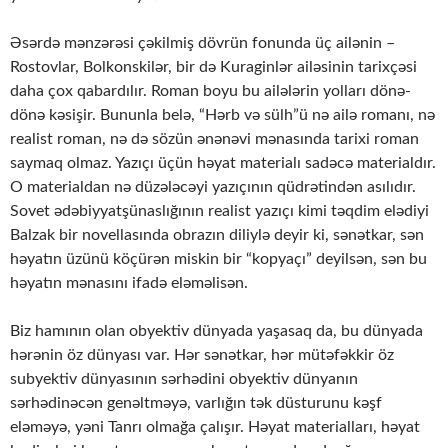
Əsərdə mənzərəsi çəkilmiş dövrün fonunda üç ailənin –
Rostovlar, Bolkonskilər, bir də Kuraginlər ailəsinin tarixçəsi
daha çox qabardılır. Roman boyu bu ailələrin yolları dönə-
dönə kəsişir. Bununla belə, “Hərb və sülh”ü nə ailə romanı, nə
realist roman, nə də sözün ənənəvi mənasında tarixi roman
saymaq olmaz. Yazıçı üçün həyat materialı sadəcə materialdır.
O materialdan nə düzələcəyi yazıçının qüdrətindən asılıdır.
Sovet ədəbiyyatşünaslığının realist yazıçı kimi təqdim elədiyi
Balzak bir novellasında obrazın diliylə deyir ki, sənətkar, sən
həyatın üzünü köçürən miskin bir “kopyaçı” deyilsən, sən bu
həyatın mənasını ifadə eləməlisən.
Biz hamının olan obyektiv dünyada yaşasaq da, bu dünyada
hərənin öz dünyası var. Hər sənətkar, hər mütəfəkkir öz
subyektiv dünyasının sərhədini obyektiv dünyanın
sərhədinəcən genəltməyə, varlığın tək düsturunu kəşf
eləməyə, yəni Tanrı olmağa çalışır. Həyat materialları, həyat