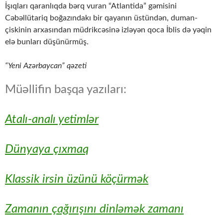
İşıqları qaranlıqda bərq vuran “Atlantida” gəmisini
Cəbəllütariq boğazındakı bir qayanın üstündən, duman-
çiskinin arxasından müdrikcəsinə izləyən qoca İblis də yəqin
elə bunları düşünürmüş.
“Yeni Azərbaycan” qəzeti
Müəllifin başqa yazıları:
Atalı-analı yetimlər
Dünyaya çıxmaq
Klassik irsin üzünü köçürmək
Zamanın çağırışını dinləmək zamanı