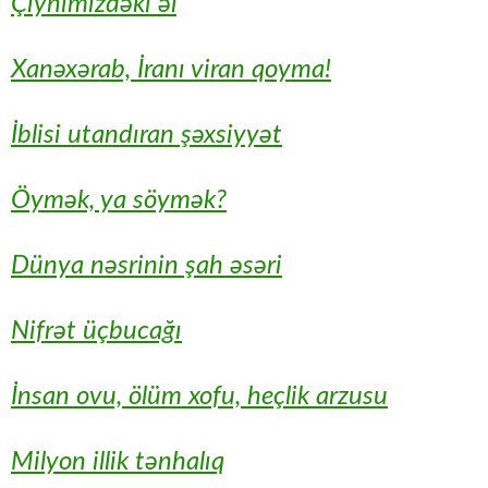
Çiynimizdəki əl
Xanəxərab, İranı viran qoyma!
İblisi utandıran şəxsiyyət
Öymək, ya söymək?
Dünya nəsrinin şah əsəri
Nifrət üçbucağı
İnsan ovu, ölüm xofu, heçlik arzusu
Milyon illik tənhalıq