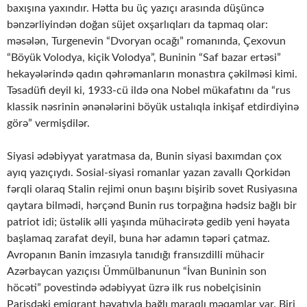
baxışına yaxındır. Hətta bu üç yazıçı arasında düşüncə
bənzərliyindən doğan süjet oxşarlıqları da tapmaq olar:
məsələn, Turgenevin “Dvoryan ocağı” romanında, Çexovun
“Böyük Volodya, kiçik Volodya”, Buninin “Saf bazar ertəsi”
hekayələrində qadın qəhrəmanların monastıra çəkilməsi kimi.
Təsadüfi deyil ki, 1933-cü ildə ona Nobel mükafatını da “rus
klassik nəsrinin ənənələrini böyük ustalıqla inkişaf etdirdiyinə
görə” vermişdilər.
Siyasi ədəbiyyat yaratmasa da, Bunin siyasi baxımdan çox
ayıq yazıçıydı. Sosial-siyasi romanlar yazan zavallı Qorkidən
fərqli olaraq Stalin rejimi onun başını bişirib sovet Rusiyasına
qaytara bilmədi, hərçənd Bunin rus torpağına hədsiz bağlı bir
patriot idi; üstəlik əlli yaşında mühacirətə gedib yeni həyata
başlamaq zarafat deyil, buna hər adamın təpəri çatmaz.
Avropanın Banin imzasıyla tanıdığı fransızdilli mühacir
Azərbaycan yazıçısı Ümmülbanunun “İvan Buninin son
höcəti” povestində ədəbiyyat üzrə ilk rus nobelçisinin
Parisdəki emiqrant həyatıyla bağlı maraqlı məqamlar var. Biri