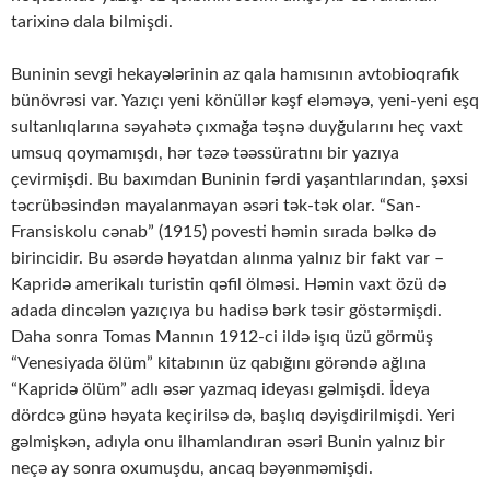
tarixinə dala bilmişdi.
Buninin sevgi hekayələrinin az qala hamısının avtobioqrafik
bünövrəsi var. Yazıçı yeni könüllər kəşf eləməyə, yeni-yeni eşq
sultanlıqlarına səyahətə çıxmağa təşnə duyğularını heç vaxt
umsuq qoymamışdı, hər təzə təəssüratını bir yazıya
çevirmişdi. Bu baxımdan Buninin fərdi yaşantılarından, şəxsi
təcrübəsindən mayalanmayan əsəri tək-tək olar. “San-
Fransiskolu cənab” (1915) povesti həmin sırada bəlkə də
birincidir. Bu əsərdə həyatdan alınma yalnız bir fakt var –
Kapridə amerikalı turistin qəfil ölməsi. Həmin vaxt özü də
adada dincələn yazıçıya bu hadisə bərk təsir göstərmişdi.
Daha sonra Tomas Mannın 1912-ci ildə işıq üzü görmüş
“Venesiyada ölüm” kitabının üz qabığını görəndə ağlına
“Kapridə ölüm” adlı əsər yazmaq ideyası gəlmişdi. İdeya
dördcə günə həyata keçirilsə də, başlıq dəyişdirilmişdi. Yeri
gəlmişkən, adıyla onu ilhamlandıran əsəri Bunin yalnız bir
neçə ay sonra oxumuşdu, ancaq bəyənməmişdi.