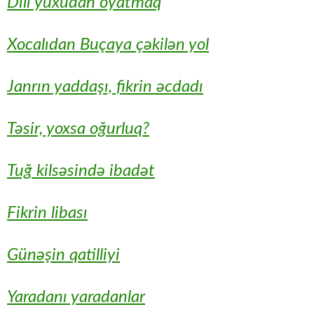
Dili yuxudan oyatmaq
Xocalıdan Buçaya çəkilən yol
Janrın yaddaşı, fikrin əcdadı
Təsir, yoxsa oğurluq?
Tuğ kilsəsində ibadət
Fikrin libası
Günəşin qatilliyi
Yaradanı yaradanlar