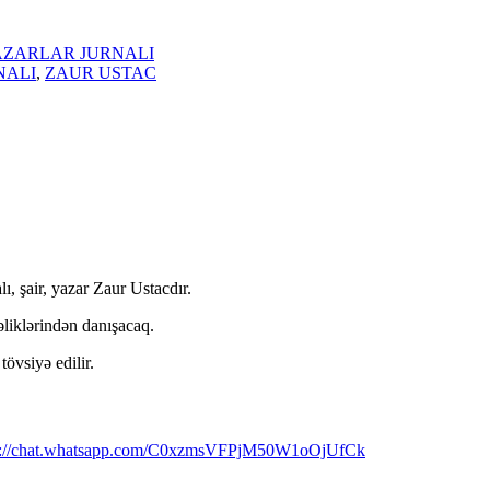
AZARLAR JURNALI
NALI
,
ZAUR USTAC
ı, şair, yazar Zaur Ustacdır.
əliklərindən danışacaq.
övsiyə edilir.
s://chat.whatsapp.com/C0xzmsVFPjM50W1oOjUfCk