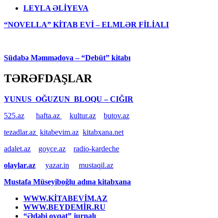
LEYLA ƏLİYEVA
“NOVELLA” KİTAB EVİ – ELMLƏR FİLİALI
Südabə Məmmədova – “Debüt” kitabı
TƏRƏFDAŞLAR
YUNUS OĞUZUN BLOQU – CIĞIR
525.az
hafta.az
kultur.az
butov.az
tezadlar.az
kitabevim.az
kitabxana.net
adalet.az
goyce.az
radio-kardeche
olaylar.az
yazar.in
mustaqil.az
Mustafa Müseyiboğlu adına kitabxana
WWW.KİTABEVİM.AZ
WWW.BEYDEMİR.RU
“Ədəbi ovqat” jurnalı