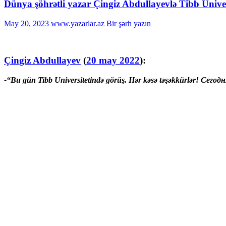
Dünya şöhrətli yazar Çingiz Abdullayevlə Tibb Univer
May 20, 2023
www.yazarlar.az
Bir şərh yazın
Çingiz Abdullayev
(
20 may 2022
):
-“Bu gün Tibb Universitetində görüş. Hər kəsə təşəkkürlər! Се