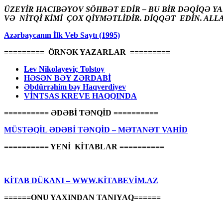
ÜZEYİR HACIBƏYOV SÖHBƏT EDİR – BU BİR DƏQİQƏ Y
VƏ NİTQİ KİMİ ÇOX QİYMƏTLİDİR. DİQQƏT EDİN. ALL
Azərbaycanın İlk Veb Saytı (1995)
========= ÖRNƏK YAZARLAR =========
Lev Nikolayeviç Tolstoy
HƏSƏN BƏY ZƏRDABİ
Əbdürrəhim bəy Haqverdiyev
VİNTSAS KREVE HAQQINDA
========== ƏDƏBİ TƏNQİD ==========
MÜSTƏQİL ƏDƏBİ TƏNQİD – MƏTANƏT VAHİD
========== YENİ KİTABLAR ==========
KİTAB DÜKANI – WWW.KİTABEVİM.AZ
======ONU YAXINDAN TANIYAQ======