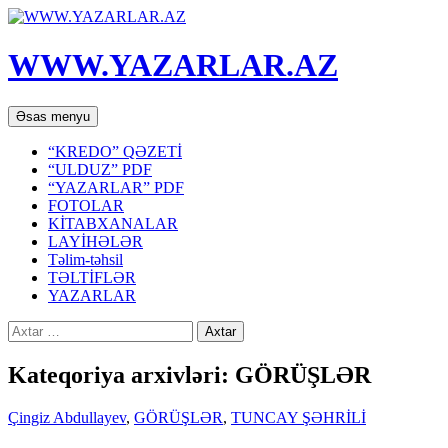
WWW.YAZARLAR.AZ
Axtar
Mühtəviyyata
Əsas menyu
keç
“KREDO” QƏZETİ
“ULDUZ” PDF
“YAZARLAR” PDF
FOTOLAR
KİTABXANALAR
LAYİHƏLƏR
Təlim-təhsil
TƏLTİFLƏR
YAZARLAR
Axtarış:
Kateqoriya arxivləri: GÖRÜŞLƏR
Çingiz Abdullayev
,
GÖRÜŞLƏR
,
TUNCAY ŞƏHRİLİ