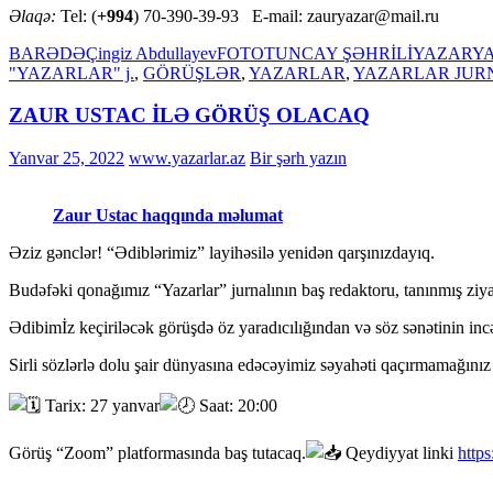
Əlaqə:
Tel: (
+994
) 70-390-39-93 E-mail: zauryazar@mail.ru
BARƏDƏ
Çingiz Abdullayev
FOTO
TUNCAY ŞƏHRİLİ
YAZAR
Y
"YAZARLAR" j.
,
GÖRÜŞLƏR
,
YAZARLAR
,
YAZARLAR JUR
ZAUR USTAC İLƏ GÖRÜŞ OLACAQ
Yanvar 25, 2022
www.yazarlar.az
Bir şərh yazın
Zaur Ustac haqqında məlumat
Əziz gənclər! “Ədiblərimiz” layihəsilə yenidən qarşınızdayıq.
Budəfəki qonağımız “Yazarlar” jurnalının baş redaktoru, tanınmış ziyal
Ədibimİz keçiriləcək görüşdə öz yaradıcılığından və söz sənətinin inc
Sirli sözlərlə dolu şair dünyasına edəcəyimiz səyahəti qaçırmamağınız t
Tarix: 27 yanvar
Saat: 20:00
Görüş “Zoom” platformasında baş tutacaq.
Qeydiyyat linki
http