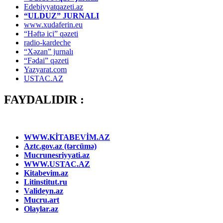
Edebiyyatqazeti.az
“ULDUZ” JURNALI
www.xudaferin.eu
“Həftə içi” qəzeti
radio-kardeche
“Xəzan” jurnalı
“Fədai” qəzeti
Yazyarat.com
USTAC.AZ
FAYDALIDIR :
WWW.KİTABEVİM.AZ
Aztc.gov.az (tərcümə)
Mucrunesriyyati.az
WWW.USTAC.AZ
Kitabevim.az
Litinstitut.ru
Valideyn.az
Mucru.art
Olaylar.az