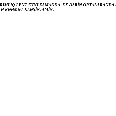
ARIMLIQ LENT EYNİ ZAMANDA XX ƏSRİN ORTALARANDA A
AH RƏHMƏT ELƏSİN. AMİN.