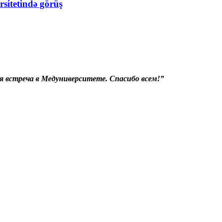
sitetində görüş
годня встреча в Медуниверситете. Спасибо всем!”