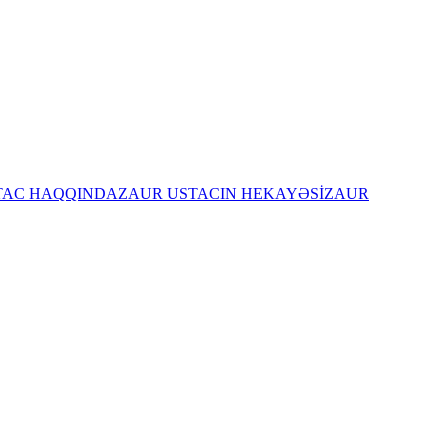
TAC HAQQINDA
ZAUR USTACIN HEKAYƏSİ
ZAUR