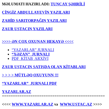
MƏLUMATI HAZIRLADI:
TUNCAY ŞƏHRİLİ
ÇİNGİZ ABDULLAYEVİN YAZILARI
ZAHİD SARITORPAĞIN YAZILARI
ZAUR USTACIN YAZILARI
>>>> ƏN ÇOX OXUNAN HEKAYƏ <<<<
“YAZARLAR” JURNALI
“XƏZAN” JURNALI
PDF KİTAB ARXİVİ
ZAUR USTACIN SATIŞDA OLAN KİTABLARI
> > > > MÜTLƏQ OXUYUNN !!!
“YAZARLAR” JURNALI PDF
YAZARLAR.AZ
===============================================
<<<<
WWW.YAZARLAR.AZ
və
WWW.USTAC.AZ
>>>>