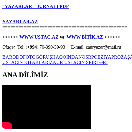
“YAZARLAR” JURNALI PDF
YAZARLAR.AZ
===============================================
<<<<<<
WWW.USTAC.AZ
və
WWW.BİTİK.AZ
>>>>>>
Əlaqə:
Tel: (
+994
) 70-390-39-93 E-mail: zauryazar@mail.ru
BARƏDƏ
FOTO
GÖRÜŞ
HAQQINDA
NƏSR
POEZİYA
PROZA
Ş
USTACIN KİTABLARI
ZAUR USTACIN ŞEİRLƏRİ
ANA DİLİMİZ