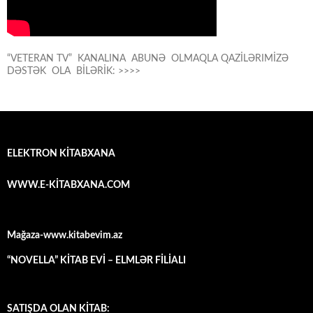
“VETERAN TV” KANALINA ABUNƏ OLMAQLA QAZİLƏRIMİZƏ
DƏSTƏK OLA BİLƏRİK: >>>>
ELEKTRON KİTABXANA
WWW.E-KİTABXANA.COM
Mağaza-www.kitabevim.az
“NOVELLA” KİTAB EVİ – ELMLƏR FİLİALI
SATIŞDA OLAN KİTAB: