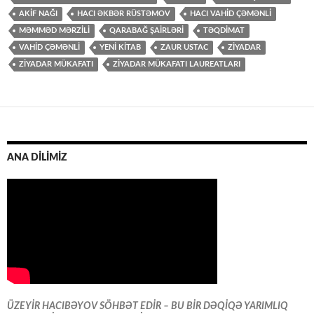
AKIF NAĞI
HACI ƏKBƏR RÜSTƏMOV
HACI VAHID ÇƏMƏNLI
MƏMMƏD MƏRZİLİ
QARABAĞ ŞAİRLƏRİ
TƏQDİMAT
VAHİD ÇƏMƏNLİ
YENİ KİTAB
ZAUR USTAC
ZİYADAR
ZİYADAR MÜKAFATI
ZİYADAR MÜKAFATI LAUREATLARI
ANA DİLİMİZ
ÜZEYİR HACIBƏYOV SÖHBƏT EDİR – BU BİR DƏQİQƏ YARIMLIQ