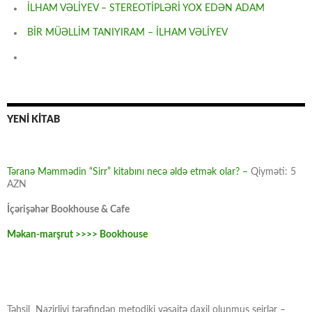
İLHAM VƏLİYEV – STEREOTİPLƏRİ YOX EDƏN ADAM
BİR MÜƏLLİM TANIYIRAM – İLHAM VƏLİYEV
YENİ KİTAB
Təranə Məmmədin “Sirr” kitabını necə əldə etmək olar? –
Qiyməti: 5
AZN
İçərişəhər Bookhouse & Cafe
Məkan-marşrut >>>> Bookhouse
Təhsil Nazirliyi tərəfindən metodiki vəsaitə daxil olunmuş şeirlər –