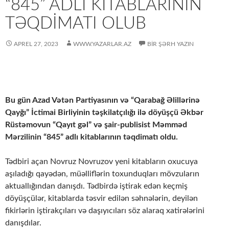
“845” ADLI KITABLARININ
TƏQDIMATI OLUB
APREL 27, 2023
WWW.YAZARLAR.AZ
BIR ŞƏRH YAZIN
Bu gün Azad Vətən Partiyasının və “Qarabağ Əlillərinə
Qayğı” İctimai Birliyinin təşkilatçılığı ilə döyüşçü Əkbər
Rüstəmovun “Qayıt gəl” və şair-publisist Məmməd
Mərzilinin “845” adlı kitablarının təqdimatı oldu.
Tədbiri açan Novruz Novruzov yeni kitabların oxucuya
aşıladığı qayədən, müəlliflərin toxunduqları mövzuların
aktuallığından danışdı. Tədbirdə iştirak edən keçmiş
döyüşçülər, kitablarda təsvir edilən səhnələrin, deyilən
fikirlərin iştirakçıları və daşıyıcıları söz alaraq xatirələrini
danışdılar.