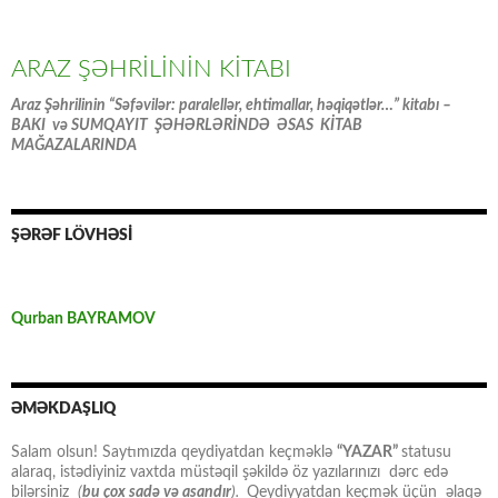
ARAZ ŞƏHRİLİNİN KİTABI
Araz Şəhrilinin “Səfəvilər: paralellər, ehtimallar, həqiqətlər…” kitabı –
BAKI və SUMQAYIT ŞƏHƏRLƏRİNDƏ ƏSAS KİTAB
MAĞAZALARINDA
ŞƏRƏF LÖVHƏSİ
Qurban BAYRAMOV
ƏMƏKDAŞLIQ
Salam olsun! Saytımızda qeydiyatdan keçməklə
“YAZAR”
statusu
alaraq, istədiyiniz vaxtda müstəqil şəkildə öz yazılarınızı dərc edə
bilərsiniz
(
bu çox sadə və asandır
).
Qeydiyyatdan keçmək üçün əlaqə