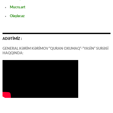
Mucru.art
Olaylar.az
ADƏTİMİZ :
GENERAL KƏRİM KƏRİMOV “QURAN OXUMAQ”-“YASİN” SURƏSİ
HAQQINDA: