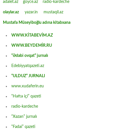
adalet.az
goyce.az
radio-kardeche
olaylar.az
yazar.in
mustaqil.az
Mustafa Müseyiboğlu adına kitabxana
WWW.KİTABEVİM.AZ
WWW.BEYDEMİR.RU
“Ədəbi ovqat” jurnalı
Edebiyyatqazeti.az
“ULDUZ” JURNALI
www.xudaferin.eu
“Həftə içi” qəzeti
radio-kardeche
“Xəzan” jurnalı
“Fədai” qəzeti