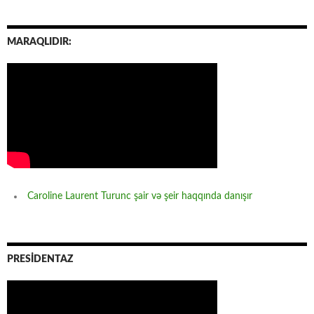
MARAQLIDIR:
Caroline Laurent Turunc şair və şeir haqqında danışır
PRESİDENTAZ