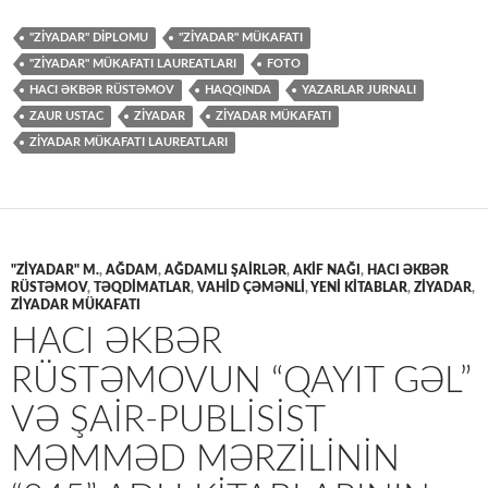
"ZİYADAR" DİPLOMU
"ZİYADAR" MÜKAFATI
"ZIYADAR" MÜKAFATI LAUREATLARI
FOTO
HACI ƏKBƏR RÜSTƏMOV
HAQQINDA
YAZARLAR JURNALI
ZAUR USTAC
ZİYADAR
ZİYADAR MÜKAFATI
ZİYADAR MÜKAFATI LAUREATLARI
"ZİYADAR" M.
,
AĞDAM
,
AĞDAMLI ŞAİRLƏR
,
AKIF NAĞI
,
HACI ƏKBƏR
RÜSTƏMOV
,
TƏQDİMATLAR
,
VAHİD ÇƏMƏNLİ
,
YENİ KİTABLAR
,
ZİYADAR
,
ZİYADAR MÜKAFATI
HACI ƏKBƏR
RÜSTƏMOVUN “QAYIT GƏL”
VƏ ŞAIR-PUBLISIST
MƏMMƏD MƏRZILININ