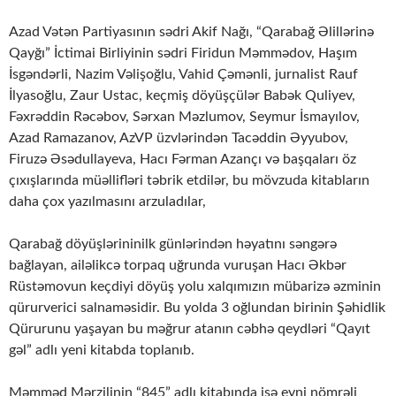
Azad Vətən Partiyasının sədri Akif Nağı, “Qarabağ Əlillərinə
Qayğı” İctimai Birliyinin sədri Firidun Məmmədov, Haşım
İsgəndərli, Nazim Vəlişoğlu, Vahid Çəmənli, jurnalist Rauf
İlyasoğlu, Zaur Ustac, keçmiş döyüşçülər Babək Quliyev,
Fəxrəddin Rəcəbov, Sərxan Məzlumov, Seymur İsmayılov,
Azad Ramazanov, AzVP üzvlərindən Tacəddin Əyyubov,
Firuzə Əsədullayeva, Hacı Fərman Azançı və başqaları öz
çıxışlarında müəllifləri təbrik etdilər, bu mövzuda kitabların
daha çox yazılmasını arzuladılar,
Qarabağ döyüşlərininilk günlərindən həyatını səngərə
bağlayan, ailəlikcə torpaq uğrunda vuruşan Hacı Əkbər
Rüstəmovun keçdiyi döyüş yolu xalqımızın mübarizə əzminin
qürurverici salnaməsidir. Bu yolda 3 oğlundan birinin Şəhidlik
Qürurunu yaşayan bu məğrur atanın cəbhə qeydləri “Qayıt
gəl” adlı yeni kitabda toplanıb.
Məmməd Mərzilinin “845” adlı kitabında isə eyni nömrəli