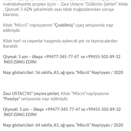
məktəbəhazırlıq qrupları üçün – Zaur Ustacın “Güllünün Şeirləri” kitabı
. Qiyməti 5 AZN şəhərimizin əsas kitab mağazalarından soruşa
bilərsiniz.
Kitab “Mücrü” nəşriyyatının
“Çoxbilmiş”
uşaq seriyasında nəşr
edilmişdir.
Kitab hərf və rəqəmlər haqqında əyləncəli şeir və tapmacalardan
ibarətdir.
Qiymət: 5 azn – Əlaqə: +99477-345-77-47 və +99455-502-89-32
İNDİ ZƏNG EDİN!
Nəşr göstəriciləri: 56 səhifə, A5, ağ-qara, “Mücrü” Nəşriyyatı / 2020
Zaur USTAC,“45” (seçmə şeirlər).
Kitab “Mücrü”nəşriyyatının
“Poeziya”
seriyasında nəşr edilmişdir.
Qiyməti: 5 azn – Əlaqə: +99477-345-77-47 və +99455-502-89-32
İNDİ ZƏNG EDİN!
Nəşr göstəriciləri: 64 səhifə, A5, ağ-qara, “Mücrü” Nəşriyyatı / 2020