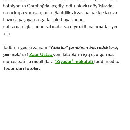
batalyonun Qarabağda keçdiyi odlu-alovlu döyüşlərdə
cəsurluqla vuruşan, adını Şəhidlik zirvəsinə həkk edən və
hazırda yaşayan əsgərlərinin həyatından,
qəhrəmanlıqlarından səhnələr və qiymətli məlumatlar yer
alıb.
Tədbirin gedişi zamanı
“Yazarlar” jurnalının baş redaktoru,
şair-publisist
Zaur Ustac
yeni kitabların işıq üzü görməsi
münasibəti ilə müəlliflərə
“Ziyadar” mükafatı
təqdim edib.
Tədbirdən fotolar: