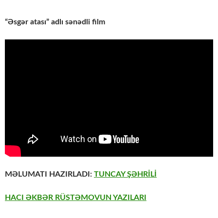
“Əsgər atası” adlı sənədli film
MƏLUMATI HAZIRLADI:
TUNCAY ŞƏHRİLİ
HACI ƏKBƏR RÜSTƏMOVUN YAZILARI