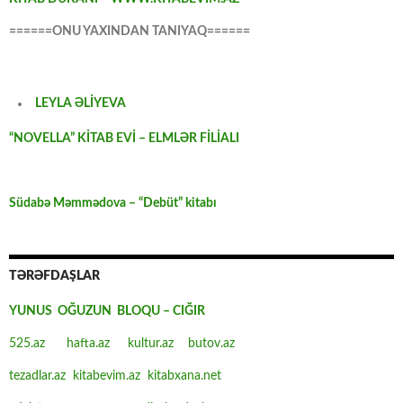
======ONU YAXINDAN TANIYAQ======
LEYLA ƏLİYEVA
“NOVELLA” KİTAB EVİ – ELMLƏR FİLİALI
Südabə Məmmədova – “Debüt” kitabı
TƏRƏFDAŞLAR
YUNUS OĞUZUN BLOQU – CIĞIR
525.az
hafta.az
kultur.az
butov.az
tezadlar.az
kitabevim.az
kitabxana.net