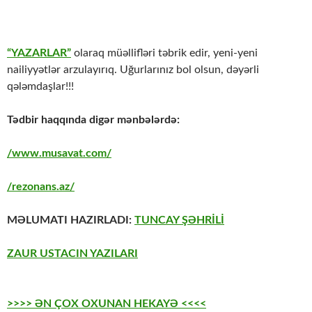
“YAZARLAR”
olaraq müəllifləri təbrik edir, yeni-yeni
nailiyyətlər arzulayırıq. Uğurlarınız bol olsun, dəyərli
qələmdaşlar!!!
Tədbir haqqında digər mənbələrdə:
/www.musavat.com/
/rezonans.az/
MƏLUMATI HAZIRLADI:
TUNCAY ŞƏHRİLİ
ZAUR USTACIN YAZILARI
>>>> ƏN ÇOX OXUNAN HEKAYƏ <<<<