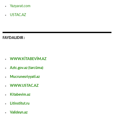
Yazyarat.com
USTAC.AZ
FAYDALIDIR :
WWW.KİTABEVİM.AZ
Aztc.gov.az (tərcümə)
Mucrunesriyyati.az
WWW.USTAC.AZ
Kitabevim.az
Litinstitut.ru
Valideyn.az