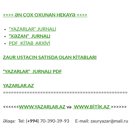
>>>> ƏN ÇOX OXUNAN HEKAYƏ <<<<
“YAZARLAR” JURNALI
“XƏZAN” JURNALI
PDF KİTAB ARXİVİ
ZAUR USTACIN SATIŞDA OLAN KİTABLARI
“YAZARLAR” JURNALI PDF
YAZARLAR.AZ
===============================================
<<<<<<
WWW.YAZARLAR.AZ
və
WWW.BİTİK.AZ
>>>>>>
Əlaqə:
Tel: (
+994
) 70-390-39-93 E-mail: zauryazar@mail.ru