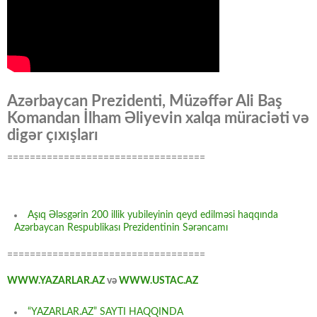
Azərbaycan Prezidenti, Müzəffər Ali Baş
Komandan İlham Əliyevin xalqa müraciəti və
digər çıxışları
===================================
Aşıq Ələsgərin 200 illik yubileyinin qeyd edilməsi haqqında
Azərbaycan Respublikası Prezidentinin Sərəncamı
===================================
WWW.YAZARLAR.AZ
və
WWW.USTAC.AZ
“YAZARLAR.AZ” SAYTI HAQQINDA