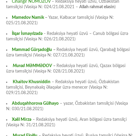
Cihangir NOMOZOV
– Redaksiya heyəti üzvü, Özbəkistan
təmsilçisi (Vəsiqə N: 024/21.08.2021 –
Allah rəhmət eləsin
)
Mamedov Namik
–
Yazar, Kəlbəcər təmsilçisi (Vəsiqə N:
025/21.08.2021)
İlqar İsmayılzadə
–
Redaksiya heyəti üzvü – Cənub bölgəsi üzrə
təmsilçisi (Vəsiqə N: 026/21.08.2021)
Məmməd Gürşadoğlu
–
Redaksiya heyəti üzvü, Qarabağ bölgəsi
üzrə təmsilçisi (Vəsiqə N: 027/21.08.2021)
Murad MƏMMƏDOV
–
Redaksiya heyəti üzvü, Qazax bölgəsi
üzrə təmsilçisi (Vəsiqə N: 028/21.08.2021)
Khaitov Khusniddin
– Redaksiya heyəti üzvü, Özbəkistan
təmsilçisi, Beynəlxalq Əlaqələr üzrə menecer (Vəsiqə N:
029/21.08.2021)
Abduqahhorova Gülhayo
– yazar, Özbəkistan təmsilçisi (Vəsiqə
N: 030/21.08.2021)
Xəlil Mirzə
– Redaksiya heyəti üzvü, Aran bölgəsi üzrə təmsilçi
(Vəsiqə N: 31/21.08.2021)
Murad Eloğlu
– Redaksiya heyəti üzvü, Rusiya təmsilçi (Vəsiqə N: