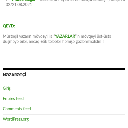
32/21.08.2021
QEYD:
Müstəqil yazarın mövqeyi ilə “
YAZARLAR
“ın mövqeyi üst-üstə
düşməyə bilər, ancaq etik tələblər həmişə gözlənilməlidir!!!
NƏZARƏTÇİ
Giriş
Entries feed
Comments feed
WordPress.org