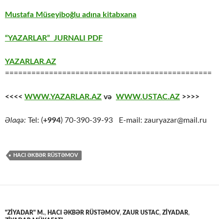
Mustafa Müseyiboğlu adına kitabxana
“YAZARLAR” JURNALI PDF
YAZARLAR.AZ
===============================================
<<<<
WWW.YAZARLAR.AZ
və
WWW.USTAC.AZ
>>>>
Əlaqə:
Tel: (
+994
) 70-390-39-93 E-mail: zauryazar@mail.ru
HACI ƏKBƏR RÜSTƏMOV
"ZİYADAR" M.
,
HACI ƏKBƏR RÜSTƏMOV
,
ZAUR USTAC
,
ZİYADAR
,