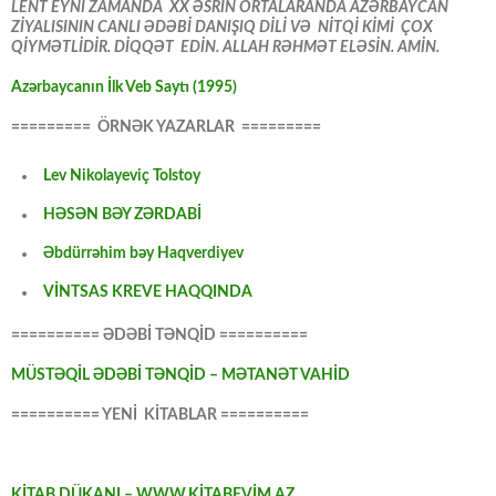
LENT EYNİ ZAMANDA XX ƏSRİN ORTALARANDA AZƏRBAYCAN
ZİYALISININ CANLI ƏDƏBİ DANIŞIQ DİLİ VƏ NİTQİ KİMİ ÇOX
QİYMƏTLİDİR. DİQQƏT EDİN. ALLAH RƏHMƏT ELƏSİN. AMİN.
Azərbaycanın İlk Veb Saytı (1995)
========= ÖRNƏK YAZARLAR =========
Lev Nikolayeviç Tolstoy
HƏSƏN BƏY ZƏRDABİ
Əbdürrəhim bəy Haqverdiyev
VİNTSAS KREVE HAQQINDA
========== ƏDƏBİ TƏNQİD ==========
MÜSTƏQİL ƏDƏBİ TƏNQİD – MƏTANƏT VAHİD
========== YENİ KİTABLAR ==========
KİTAB DÜKANI – WWW.KİTABEVİM.AZ