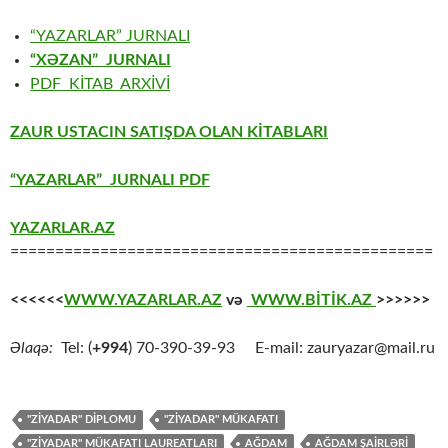
“YAZARLAR” JURNALI
“XƏZAN” JURNALI
PDF KİTAB ARXİVİ
ZAUR USTACIN SATIŞDA OLAN KİTABLARI
“YAZARLAR” JURNALI PDF
YAZARLAR.AZ
===============================================
<<<<<<
WWW.YAZARLAR.AZ
və
WWW.BİTİK.AZ
>>>>>>
Əlaqə:
Tel: (
+994
) 70-390-39-93 E-mail: zauryazar@mail.ru
"ZİYADAR" DİPLOMU
"ZİYADAR" MÜKAFATI
"ZIYADAR" MÜKAFATI LAUREATLARI
AĞDAM
AĞDAM ŞAİRLƏRİ