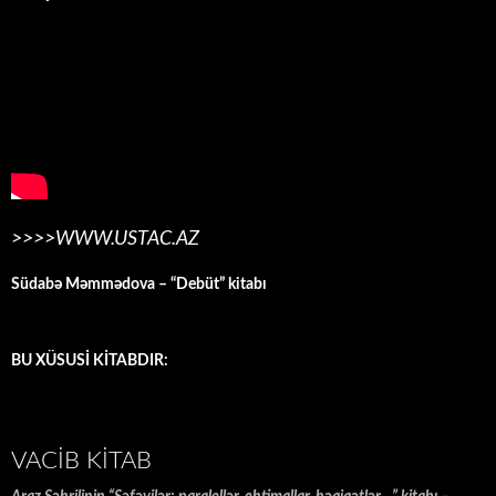
>>>>WWW.USTAC.AZ
Südabə Məmmədova – “Debüt” kitabı
BU XÜSUSİ KİTABDIR:
VACIB KITAB