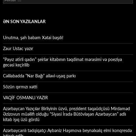
ƏN SON YAZILANLAR
Unutma, şah babam Xətai başdı!
Zaur Ustac yazır
“Payız ətirli qadın” şeirlər kitabının təqdimat mərasimi və poeziya
gecəsi keçirilib
Cəlilabadda “Nar Bağı” ailəvi-uşaq parkı
Sözün qırmızı xətti
VAQİF OSMANLI YAZIR
Azərbaycan Yazıçılar Birliyinin üzvü, prezident təqaüdçüsü Mirdaməd
Əzizovun müəllifi olduğu “Siyasi İradə Bütövləşən Azərbaycan” adlı
kitab işıq üzü gördü
Azərbaycanlı tədqiqatçı Aybəniz Haşımova beynəlxalq elmi konqresdə