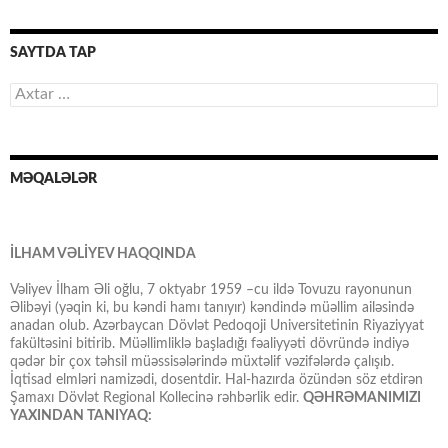
SAYTDA TAP
Axtarış:
MƏQALƏLƏR
İLHAM VƏLİYEV HAQQINDA
Vəliyev İlham Əli oğlu, 7 oktyabr 1959 –cu ildə Tovuzu rayonunun
Əlibəyi (yəqin ki, bu kəndi hamı tanıyır) kəndində müəllim ailəsində
anadan olub. Azərbaycan Dövlət Pedoqoji Universitetinin Riyaziyyat
fakültəsini bitirib. Müəllimliklə başladığı fəaliyyəti dövründə indiyə
qədər bir çox təhsil müəssisələrində müxtəlif vəzifələrdə çalışıb.
İqtisad elmləri namizədi, dosentdir. Hal-hazırda özündən söz etdirən
Şamaxı Dövlət Regional Kollecinə rəhbərlik edir.
QƏHRƏMANIMIZI
YAXINDAN TANIYAQ: