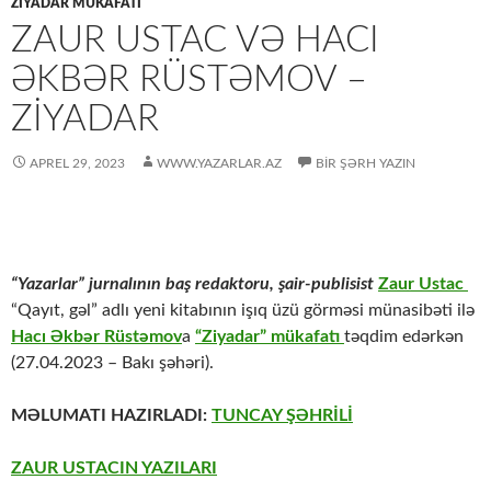
ZİYADAR MÜKAFATI
ZAUR USTAC VƏ HACI
ƏKBƏR RÜSTƏMOV –
ZİYADAR
APREL 29, 2023
WWW.YAZARLAR.AZ
BIR ŞƏRH YAZIN
“Yazarlar” jurnalının baş redaktoru, şair-publisist
Zaur Ustac
“Qayıt, gəl” adlı yeni kitabının işıq üzü görməsi münasibəti ilə
Hacı Əkbər Rüstəmov
a
“Ziyadar” mükafatı
təqdim edərkən
(27.04.2023 – Bakı şəhəri).
MƏLUMATI HAZIRLADI:
TUNCAY ŞƏHRİLİ
ZAUR USTACIN YAZILARI