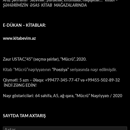
Araz Şəhrilinin “Səfəvilər: paralellər, ehtimallar, həqiqətlər…” kitabı –
ŞƏHƏRİMİZİN ƏSAS KİTAB MAĞAZALARINDA
E-DÜKAN – KİTABLAR:
www.kitabevim.az
Zaur USTAC,“45” (seçmə şeirlər), “Mücrü”, 2020.
Kitab “Mücrü”nəşriyyatının
“Poeziya”
seriyasında nəşr edilmişdir.
Qiyməti: 5 azn – Əlaqə: +99477-345-77-47 və +99455-502-89-32
İNDİ ZƏNG EDİN!
Nəşr göstəriciləri: 64 səhifə, A5, ağ-qara, “Mücrü” Nəşriyyatı / 2020
SAYTDA TAM AXTARIŞ
Axtarış: