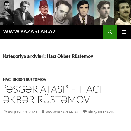
Axtar
WWW.YAZARLAR.AZ
MÜHTƏVIYYATA
ƏSAS
KEÇ
MENYU
Kateqoriya arxivləri: Hacı Əkbər Rüstəmov
HACI ƏKBƏR RÜSTƏMOV
“ƏSGƏR ATASI” – HACI
ƏKBƏR RÜSTƏMOV
AVQUST 18, 2023
WWW.YAZARLAR.AZ
BIR ŞƏRH YAZIN