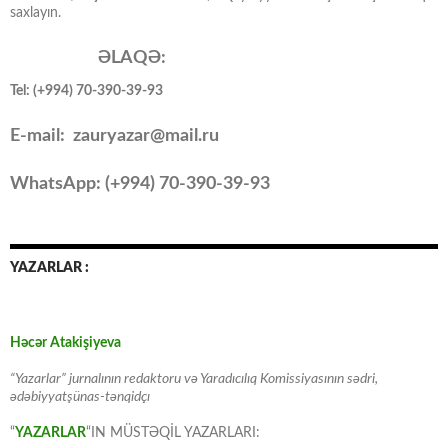
saxlayın.
ƏLAQƏ:
Tel: (+994) 70-390-39-93
E-mail: zauryazar@mail.ru
WhatsApp: (
+994
) 70-390-39-93
YAZARLAR :
Həcər Atakişiyeva
“Yazarlar” jurnalının redaktoru və Yaradıcılıq Komissiyasının sədri,
ədəbiyyatşünas-tənqidçı
“
YAZARLAR
“IN MÜSTƏQİL YAZARLARI: