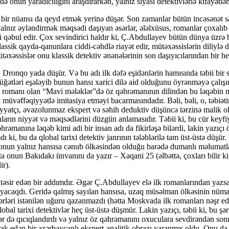
də onun yaradıcılığını araşdırarkən, yalnız siyasi detektivlərlə kifayə
bir nüansı da qeyd etmək yerinə düşər. Son zamanlar bütün incəsənət sa
alnız əyləndirmək məqsədi daşıyan əsərlər, ələlxüsus, romanlar çoxalıb
kimi qəbul edir. Çox sevindirici haldır ki, Ç.Abdullayev bütün dünya üzrə 
k qayda-qanunlara ciddi-cəhdlə riayət edir, mütəxəssislərin diliylə desə
əssislər onu klassik detektiv ənənələrinin son daşıyıcılarından bir hes
 Dronqo yada düşür. Və bu adı ilk dəfə eşidənlərin hamısında təbii bir 
üğətləri eşələyib bunun hansı xarici dilə aid olduğunu öyrənməyə çalışı
k romanı olan “Mavi mələklər”də öz qəhrəmanının dilindən bu ləqəbin mən
 müvəffəqiyyətlə imitasiya etməyi bacarmasındadır. Bəli, bəli, o, təbiət
fiyyatçı, əvəzolunmaz ekspert və səhih deduktiv düşüncə tərzinə malik
onların niyyət və məqsədlərini düzgün anlamasıdır. Təbii ki, bu cür ke
əhrəmanına ləqəb kimi adi bir insan adı da fikirləşə bilərdi, lakin yazıç
ki, bu da qlobal tarixi detektiv janrının tələblərilə tam üst-üstə düşür.
nun yalnız hansısa cənub ölkəsindən olduğu barədə dumanlı məlumatlar v
tta onun Bakıdakı ünvanını da yazır – Xaqani 25 (əlbəttə, çoxları bilir k
ir).
sir edən bir addımdır. Əgər Ç.Abdullayev elə ilk romanlarından yazsayd
caqdı. Geridə qalmış sayılan hansısa, uzaq müsəlman ölkəsinin nümayən
rləri istənilən uğuru qazanmazdı (hətta Moskvada ilk romanları nəşr edi
 qlobal tarixi detektivlər heç üst-üstə düşmür. Lakin yazıçı, təbii ki, bu
r də qıcıqlandırdı və yalnız öz qəhrəmanını oxuculara sevdirəndən son
tirak edən bir azərbaycanlı ekspert-analitik obrazı yaranmış oldu. On