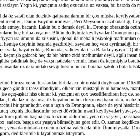
i saxlayır. Yəqin ki, yazıçının sadiq oxucuları nə vaxtsa, bu barədə də 
 də öz sələfi olan detektiv qəhrəmanlarının bir çox müsbət keyfiyyətlə
ntlmentliyi, Danni Boydun ironiyası, Peri Meysonun cazibədarlığı, C
fadə etməyi bacarıb. Lakin bu o demək deyil ki, Dronqo obrazında özün
arın heç birinə oxşamır. Bütün dediyimiz keyfiyyətlər Dronqonun psixo
iyyəti isə ümumi ilə xüsusini, qlobal ilə məhəlli psixoloji məfhumları 
, həmişə ürəyinin başında gəzdirdiyi, xəyalən heç vaxt ayrılmadığı bi
oskvada, həyat yoldaşı Romada, valideynləri isə Bakıda yaşayır.” Qütb
lik, keçmişlə gələcək heç də bir-birinə zidd məfhumlar deyil, ağıllı insan
r qütbə çəkilmək heç də yaxşı nəticələr vermir. İnsan öz keçmişiylə bəra
insanlar öz daxilindəki sevgi hissini bu cür bərabər şəkildə bölə bilsələ
nü büruzə verən hisslərdən biri də acı bir nostalji duyğusudur. Düzd
ecə-gündüz təəssüfləndiyini, ölkəmizin müstəqilliyini haradasa, mənfi q
a isə açıq-aşkar hiss olunur ki, yazıçını ən çox təəssüfləndirən heç də,
an, hətta lazım gələrsə, öz həyatından belə keçməyə hazır olan, məhz b
məchul bir qaranlıqdır, onun üçün də Dronqonun, eləcə də eyni hisslərl
aq keçmiş ideallaşdırılır, sovet dövrünün mənfi keyfiyyətləri yavaş-yava
r kimi gülləni başına çaxıb özünü öldürmür: yenə də yaşayır; öz sahəsi ü
 yox, sadəcə, başqa cür yaşaya bilmədiyinə görə edir. O, zaman keçdikcə
ayır, yenə də minlərlə oxucunu özünə valeh edə bilir. Ümumiyyətlə, Dron
görə, dediklərimlə kifayətlənmək istəyirəm.