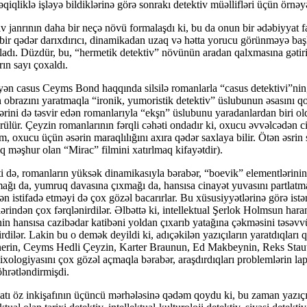
qiqliklə işləyə bildiklərinə görə sonrakı detektiv müəllifləri üçün örnəyə
v janrının daha bir neçə növü formalaşdı ki, bu da onun bir ədəbiyyat fa
ra bir qədər darıxdırıcı, dinamikadan uzaq və hətta yorucu görünməyə ba
ladı. Düzdür, bu, “hermetik detektiv” növünün aradan qalxmasına gətirib
ın sayı çoxaldı.
n casus Ceyms Bond haqqında silsilə romanlarla “casus detektivi”nin,
 obrazını yaratmaqla “ironik, yumoristik detektiv” üslubunun əsasını 
ştlərini də təsvir edən romanlarıyla “ekşn” üslubunu yaradanlardan biri ol
örülür. Çeyzin romanlarının fərqli cəhəti ondadır ki, oxucu əvvəlcədən cin
m, oxucu üçün əsərin maraqlılığını axıra qədər saxlaya bilir. Ötən əsrin
q məşhur olan “Mirac” filmini xatırlmaq kifayətdir).
əhəti də, romanların yüksək dinamikasıyla bərabər, “boevik” elementlərin
tmağı da, yumruq davasına çıxmağı da, hansısa cinayət yuvasını partlat
n istifadə etməyi də çox gözəl bacarırlar. Bu xüsusiyyətlərinə görə ist
indən çox fərqlənirdilər. Əlbəttə ki, intellektual Şerlok Holmsun hara
 hansısa cazibədar katibəni yoldan çıxarıb yatağına çəkməsini təsəvvü
dilər. Lakin bu o demək deyildi ki, adıçəkilən yazıçıların yaratdıqları 
rdnerin, Ceyms Hedli Çeyzin, Karter Braunun, Ed Makbeynin, Reks Staut
xologiyasını çox gözəl açmaqla bərabər, araşdırdıqları problemlərin lap
öhrətləndirmişdi.
yatı öz inkişafının üçüncü mərhələsinə qədəm qoydu ki, bu zaman yazıçı