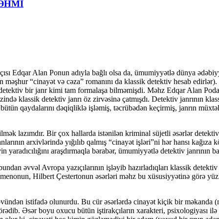
 FƏHMİ
ısı Edqar Alan Ponun adıyla bağlı olsa da, ümumiyyətlə dünya ədəbiyya
n məşhur “cinayət və cəza” romanını da klassik detektiv hesab edirlər). 
, detektiv bir janr kimi tam formalaşa bilməmişdi. Məhz Edqar Alan Poda
zində klassik detektiv janrı öz zirvəsinə çatmışdı. Detektiv janrının kla
 bütün qaydalarını dəqiqliklə işləmiş, təcrübədən keçirmiş, janrın müxtə
ək lazımdır. Bir çox hallarda istənilən kriminal süjetli əsərlər detekti
larının arxivlərində yığılıb qalmış “cinayət işləri”ni hər hansı kağıza
n yaradıcılığını araşdırmaqla bərabər, ümumiyyətlə detektiv janrının ba
 bundan əvvəl Avropa yazıçılarının işləyib hazırladıqları klassik detektiv
Simenonun, Hilbert Çestertonun əsərləri məhz bu xüsusiyyətinə görə yüzl
övündən istifadə olunurdu. Bu cür əsərlərdə cinayət kiçik bir məkanda (
rədib. Əsər boyu oxucu bütün iştirakçıların xarakteri, psixologiyası ilə 