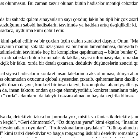
 hiss olunmasın. Bu zaman təsvir olunan bütün hadisələr məntiqi cəhətdən 
 bu sahədə qələm sınayanların sayı çoxdur, lakin bu tipli bir çox əsərlər
uzluğunun səbəbi hadisələrin təsvirində ya həddən artıq dəqiqlikdir ki,
 sadəcə, uydurma kimi qəbul edir.
imi qəbul edilir və bir çoxları üçün etalon xarakteri daşıyır. Onun “M
taziyanın məntiqi şəkildə uzlaşması və bir-birini tamamlaması, dünyada ba
t xadimlərinin təsvirində heç bir kompleksə qapılmamaq – bütün bunlar Ç
 xidmət edən bütün kriminalistik faktlar, siyasi informasiyalar, obrazlar
kiçik bir faktı, xırda bir detalı çıxarsan, deduktiv düşüncələrin zənciri q
al siyasi hadisələrin konkret insan talelərində əks olunması, dünya əhəm
olunmadan oxucunu qlobal siyasətdən çıxarıb, qəhrəmanların daxili dünyası
yük önəm daşıyır, konkret bir insan taleyi, bəzən qlobal əhəmiyyətli siya
a da, insan faktoru ondan qat-qat əhəmiyyətlidir, konkret insanların tal
 “xırda” adamların da taleyini nəzərə almadan həyata keçirilə bilməz.
a da, detektivin təkcə bu janrında yox, mistik və fantastik detektiv jan
n keçid”, “Geri dönməmək”, “Öz dünyanı yarat” kimi ekşnlər, “İnanılm
ssionalların oyunları”, “Professionalların qaydaları”, “Günəş altında
 kimi tarixi detektivlər və başqa rəngarəng üslublu detektiv romanlar g