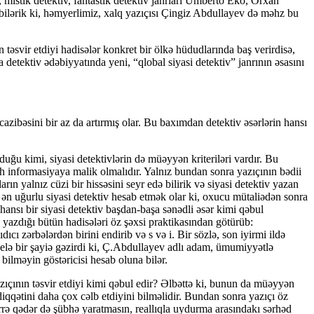
v, mistik detektiv, fantastik detektiv janrları Umberto Eko, Orxan
ilərik ki, həmyerlimiz, xalq yazıçısı Çingiz Abdullayev də məhz bu
 təsvir etdiyi hadisələr konkret bir ölkə hüdudlarında baş verirdisə,
ektiv ədəbiyyatında yeni, “qlobal siyasi detektiv” janrının əsasını
 cazibəsini bir az da artırmış olar. Bu baxımdan detektiv əsərlərin hansı
duğu kimi, siyasi detektivlərin də müəyyən kriteriləri vardır. Bu
h informasiyaya malik olmalıdır. Yalnız bundan sonra yazıçının bədii
ın yalnız cüzi bir hissəsini seyr edə bilirik və siyasi detektiv yazan
i ən uğurlu siyasi detektiv hesab etmək olar ki, oxucu mütaliədən sonra
r hansı bir siyasi detektiv başdan-başa sənədli əsər kimi qəbul
yazdığı bütün hadisələri öz şəxsi praktikasından götürüb:
ı zərbələrdən birini endirib və s və i. Bir sözlə, son iyirmi ildə
belə bir şayiə gəzirdi ki, Ç.Abdullayev adlı adam, ümumiyyətlə
bilməyin göstəricisi hesab oluna bilər.
zıçının təsvir etdiyi kimi qəbul edir? Əlbəttə ki, bunun da müəyyən
diqqətini daha çox cəlb etdiyini bilməlidir. Bundan sonra yazıçı öz
ərrə qədər də şübhə yaratmasın, reallıqla uydurma arasındakı sərhəd