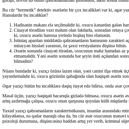
gəzişir, növbə ilə bütün qəhrəmanlardan şübhələnir, lakin sonda məlu
Bu cür “hermetik” detektiv əsərlərin bir çox incəlikləri var ki, əgər ya
Hansılardır bu incəliklər?
Hadisənin məkanı elə seçilməlidir ki, oxucu kənardan gələn han
Cinayət törədilən vaxt məlum olan faktlarla, sonradan ortaya çıx
ki, oxucu əsərin hansısa yerində boşluq hiss eləməsin.
İstintaq aparılan müddətdə qəhrəmanların hamısının xarakteri açı
müəyyən hissləri yaransın, öz şəxsi versiyalarını düşünə bilsin.
Əsərin sonunda cinayəti törədən, oxucunun məhz hamıdan az şübh
etməməlidir. Yəni əsərin sonunda hər şeyin üstü açılandan sonra
bilmədim?
Nüans bundadır ki, yazıçı özünə lazım olan, yəni canini ifşa etmək üçün
yayındırmalıdır ki, oxucu gözünün qabağında olan həqiqəti əsərin son
Əgər yazıçı bütün bu incəliklərə dəqiq riayət edə bilirsə, onda əsər çox 
Məsəl üçün, yazıçı həqiqəti bacarıqla gizlədə bilməsə, oxucu əsərin
artıq azdırmağa çalışsa, oxucu onun qarşısına qoyulan külli miqdarda 
Yaxud yazıçı qəhrəmanların xarakteristikasını, insanlar arasındakı münas
kifayətlənsə, nə qədər maraqlı olsa da, bu cür əsər oxucunun mənəvi t
psixoloji durumuna, düşüncəsinə həddən artıq yer verib, kriminal süjeti 