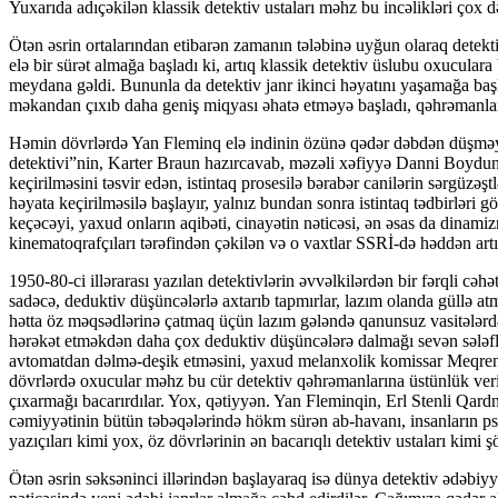
Yuxarıda adıçəkilən klassik detektiv ustaları məhz bu incəlikləri çox də
Ötən əsrin ortalarından etibarən zamanın tələbinə uyğun olaraq detekti
elə bir sürət almağa başladı ki, artıq klassik detektiv üslubu oxucula
meydana gəldi. Bununla da detektiv janr ikinci həyatını yaşamağa baş
məkandan çıxıb daha geniş miqyası əhatə etməyə başladı, qəhrəmanlar
Həmin dövrlərdə Yan Fleminq elə indinin özünə qədər dəbdən düşməyə
detektivi”nin, Karter Braun hazırcavab, məzəli xəfiyyə Danni Boydun
keçirilməsini təsvir edən, istintaq prosesilə bərabər canilərin sərgüzə
həyata keçirilməsilə başlayır, yalnız bundan sonra istintaq tədbirləri g
keçəcəyi, yaxud onların aqibəti, cinayətin nəticəsi, ən əsas da dinamiz
kinematoqrafçıları tərəfindən çəkilən və o vaxtlar SSRİ-də həddən artı
1950-80-ci illərarası yazılan detektivlərin əvvəlkilərdən bir fərqli c
sadəcə, deduktiv düşüncələrlə axtarıb tapmırlar, lazım olanda güllə a
hətta öz məqsədlərinə çatmaq üçün lazım gələndə qanunsuz vasitələrdə
hərəkət etməkdən daha çox deduktiv düşüncələrə dalmağı sevən sələflər
avtomatdan dəlmə-deşik etməsini, yaxud melanxolik komissar Meqrenin
dövrlərdə oxucular məhz bu cür detektiv qəhrəmanlarına üstünlük verir
çıxarmağı bacarırdılar. Yox, qətiyyən. Yan Fleminqin, Erl Stenli Qa
cəmiyyətinin bütün təbəqələrində hökm sürən ab-havanı, insanların psi
yazıçıları kimi yox, öz dövrlərinin ən bacarıqlı detektiv ustaları kimi ş
Ötən əsrin səksəninci illərindən başlayaraq isə dünya detektiv ədəbiy