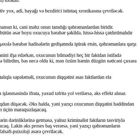
) törədib.
tiv yox, adi, bayağı və bezdirici istintaq xronikasına çevriləcək.
ansın ki, cani məhz onun tanıdığı qəhrəmanlardan biridir.
bütün əsər boyu oxucuya bərabər şəkildə, hissə-hissə çatdırılmalıdır
əxslə bərabər hadisələrin gedişatında iştirak etsin, qəhrəmanlara qarşı
ini ifşa edərkən, oxucunun bilmədiyi heç bir faktdan istifadə
 də bilirdim, bəs necə oldu ki, mən özüm həmin düzgün nəticəni çııxara
talıqla səpələməli, oxucunun diqqətini əsas faktlardan elə
işlənməsində ifrata, yaxud təfritə yol verilərsə, əks effekt alınar.
raqdan düşəcək. Əks halda, yəni yazıçı oxucunun diqqətini həddindən
un üçün maraqsızlaşacaq.
in dərinliklərinə getməsə, yalnız kriminalist faktların təsviriylə
acaq. Lakin əks proses baş verərsə, yəni yazıçı qəhrəmanların
əlsəfi-psixoloji əsərə çevriləcək.