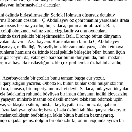
müəyyən informasiyalar alacaqlar.
rini özündə birləşdirməsidir. Şerlok Holmsun qüsursuz detuktiv
eyms Bondun cəsarəti – Ç.Abdullayev öz qəhrəmanını yaradanda ifrata
əməxsus heç nə yoxdur, bu, sadəcə, qurama bir obrazdır. Bəli,
loji obrazında yalnız xırda cizgilərdir və onu oxuculara
özündə üzvi şəkildə birləşdirməsidir. Bəli, Dronqo bütün dünyanın
r vətəni də var – Azərbaycan. Romanlarının birində Ç.Abdullayev
ləşməyə, radikallığa öyrəşdiyimiz bir zamanda yazıçı sübut etməyə
 bunların hamısını öz içində ideal şəkildə birləşdirə bilər, bunun üçün
bər gələcəyini də, vətəniylə bərabər bütün dünyanı da, milli-mədəni
r, real həyatda rastlaşdığımız bir çox problemlər öz həllini asanlıqla
ü, Azərbaycanda bir çoxları bunu tamam başqa cür yozur,
arşıladığını yazırlar. Əlbəttə ki, bütün bunlar səthi müşahidələrin,
 sadəcə, hansısa, bir imperiyanın məhvi deyil. Sadəcə, müəyyən ideyalar
elə fədakarlıq ruhunda böyüyən bir insan dünyanın indiki ideyasızlıq,
ə yaşayan minlərlə insanın öz daxili-mənəvi tələbatını ödəmək üçün
ş yaddaşdan silinir, müsbət keyfiyyətləri isə bir az da, qabarıq
zrə fəaliyyət göstərir; bəzən, hətta özünü təhlükə qarşısında qoyur.
 melanxolikləşir, bədbinləşir, lakin bütün bunlara baxmayaraq,
qo o qədər geniş, dolğun bir obrazdır ki, onun haqqında ayrıca bir