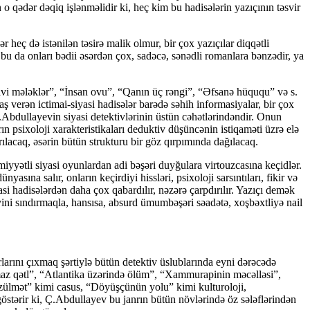
o qədər dəqiq işlənməlidir ki, heç kim bu hadisələrin yazıçının təsvir
 heç də istənilən təsirə malik olmur, bir çox yazıçılar diqqətli
 bu da onları bədii əsərdən çox, sadəcə, sənədli romanlara bənzədir, ya
avi mələklər”, “İnsan ovu”, “Qanın üç rəngi”, “Əfsanə hüququ” və s.
ş verən ictimai-siyasi hadisələr barədə səhih informasiyalar, bir çox
.Abdullayevin siyasi detektivlərinin üstün cəhətlərindəndir. Onun
ın psixoloji xarakteristikaları deduktiv düşüncənin istiqaməti üzrə elə
ırılacaq, əsərin bütün strukturu bir göz qırpımında dağılacaq.
iyyətli siyasi oyunlardan adi bəşəri duyğulara virtouzcasına keçidlər.
na salır, onların keçirdiyi hissləri, psixoloji sarsıntıları, fikir və
si hadisələrdən daha çox qabardılır, nəzərə çarpdırılır. Yazıçı demək
eyini sındırmaqla, hansısa, absurd ümumbəşəri səadətə, xoşbəxtliyə nail
rlarını çıxmaq şərtiylə bütün detektiv üslublarında eyni dərəcədə
az qətl”, “Atlantika üzərində ölüm”, “Xammurapinin məcəlləsi”,
 zülmət” kimi casus, “Döyüşçünün yolu” kimi kulturoloji,
östərir ki, Ç.Abdullayev bu janrın bütün növlərində öz sələflərindən