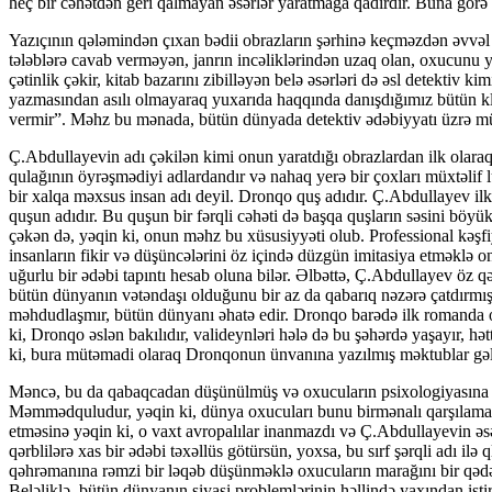
heç bir cəhətdən geri qalmayan əsərlər yaratmağa qadirdir. Buna görə 
Yazıçının qələmindən çıxan bədii obrazların şərhinə keçməzdən əvvəl 
tələblərə cavab verməyən, janrın incəliklərindən uzaq olan, oxucunu y
çətinlik çəkir, kitab bazarını zibilləyən belə əsərləri də əsl detektiv 
yazmasından asılı olmayaraq yuxarıda haqqında danışdığımız bütün klassi
vermir”. Məhz bu mənada, bütün dünyada detektiv ədəbiyyatı üzrə mütəx
Ç.Abdullayevin adı çəkilən kimi onun yaratdığı obrazlardan ilk olaraq
qulağının öyrəşmədiyi adlardandır və nahaq yerə bir çoxları müxtəlif l
bir xalqa məxsus insan adı deyil. Dronqo quş adıdır. Ç.Abdullayev il
quşun adıdır. Bu quşun bir fərqli cəhəti də başqa quşların səsini böyük
çəkən də, yəqin ki, onun məhz bu xüsusiyyəti olub. Professional kəş
insanların fikir və düşüncələrini öz içində düzgün imitasiya etməklə 
uğurlu bir ədəbi tapıntı hesab oluna bilər. Əlbəttə, Ç.Abdullayev öz q
bütün dünyanın vətəndaşı olduğunu bir az da qabarıq nəzərə çatdırmışdı 
məhdudlaşmır, bütün dünyanı əhatə edir. Dronqo barədə ilk romanda o
ki, Dronqo əslən bakılıdır, valideynləri hələ də bu şəhərdə yaşayır, hə
ki, bura mütəmadi olaraq Dronqonun ünvanına yazılmış məktublar gəl
Məncə, bu da qabaqcadan düşünülmüş və oxucuların psixologiyasına tə
Məmmədquludur, yəqin ki, dünya oxucuları bunu birmənalı qarşılamaya
etməsinə yəqin ki, o vaxt avropalılar inanmazdı və Ç.Abdullayevin əsə
qərblilərə xas bir ədəbi təxəllüs götürsün, yoxsa, bu sırf şərqli adı ilə
qəhrəmanına rəmzi bir ləqəb düşünməklə oxucuların marağını bir qədə
Beləliklə, bütün dünyanın siyasi problemlərinin həllində yaxından iş