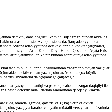
tında detektiv, daha doğrusu, kriminal süjetlərdən bundan əvvəl də
Lakin orta əsrlərdə istər Avropa, istərsə də, Şərq ədəbiyyatında
n sonra Avropa ədəbiyyatında detektiv janrının konkret çərçivələri,
ssiklərindən sayılan Artur Konan-Doyl, Hilbert Çesterton, Aqata Kristi,
lif növlərini yaratmışdılar. Yalnız bundan sonra dünya ədəbiyyatında
v kimi təqdim olunur, janrın incəliklərindən xəbərdar olmayan yazıçılar
 köçürməklə detektiv roman yazmış olurlar. Yox, bu, çox böyük
şlıca xüsusiyyətlərini də açıqlamağa çalışacağıq.
 ənənələri yazıçıdan məntiqi və psixoloji cəhətdən zərgər dəqiqliyi ilə
ərlə başqa detektiv müəlliflərinin əsərlərindən qat-qat yüksəkdə
mənzildə, idarədə, gəmidə, qatarda və s.) baş verir və oxucu
tanış olur, yazıçıyla bərabər cinayətin müxtəlif versiyalarının üzərində