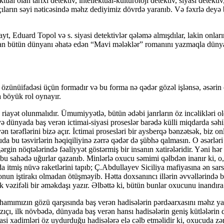
ual olan tarixi detektiv, intellektual-kulturoloji detektiv, siyasi detekti
ların səyi nəticəsində məhz dediyimiz dövrdə yaranıb. Və fəxrlə deyə b
, Eduard Topol və s. siyasi detektivlər qələmə almışdılar, lakin onların
 bütün dünyanı əhatə edən “Mavi mələklər” romanını yazmaqla dünya det
lə, özünüifadəsi üçün formadır və bu forma nə qədər gözəl işlənsə, əsərin
a böyük rol oynayır.
q riayət olunmalıdır. Ümumiyyətlə, bütün ədəbi janrların öz incəlikləri ol
ə dünyada baş verən ictimai-siyasi proseslər barədə külli miqdarda səhi
ərəflərini bizə açır. İctimai prosesləri bir aysberqə bənzətsək, biz onlar
uda bu təsvirlərin həqiqiliyinə zərrə qədər də şübhə qalmasın. O əsərlər
gərgin nöqtələrində fəaliyyət göstərmiş bir insanın xatirələridir. Yəni hə
u sahədə uğurlar qazanıb. Minlərlə oxucu səmimi qəlbdən inanır ki, o, 
iş nüvə raketlərini tapıb; Ç.Abdullayev Siciliya mafiyasına ən sarsıdıc
onun iştirakı olmadan ötüşməyib. Hətta doxsanıncı illərin əvvəllərində 
vəzifəli bir əməkdaşı yazır. Əlbəttə ki, bütün bunlar oxucunu inandıra 
n hamımızın gözü qarşısında baş verən hadisələrin pərdəarxasını məhz ya
zıçı, ilk növbədə, dünyada baş verən hansı hadisələrin geniş kütlələrin 
yasi xadimləri öz uydurduğu hadisələrə elə cəlb etməlidir ki, oxucuda z