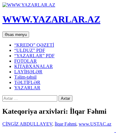
WWW.YAZARLAR.AZ
Axtar
Mühtəviyyata
Əsas menyu
keç
“KREDO” QƏZETİ
“ULDUZ” PDF
“YAZARLAR” PDF
FOTOLAR
KİTABXANALAR
LAYİHƏLƏR
Təlim-təhsil
TƏLTİFLƏR
YAZARLAR
Axtarış:
Kateqoriya arxivləri: İlqar Fəhmi
ÇİNGİZ ABDULLAYEV
,
İlqar Fəhmi
,
www.USTAC.az