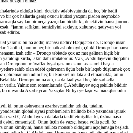
tlənmək düzgün olmaz.
hələrində olduğu kimi, detektiv ədəbiyyatında da heç bir bədii
 və bir çox hallarda geniş oxucu kütləsi yaxşını pisdən seçməkdə
barmaqla sayılan bir neçə yazıçıdan biridir ki, detektivin hansı janrında
k, “janrın saflığını, təmizliyini saxlayır, xalturaya qətiyyən yol
ab edirlər.
sual yaranır: bu nə addır, mənası nədir? Həqiqətən də, Dronqo insan
rlar. Təbii ki, bunun heç bir nəticəsi olmayıb, çünki Dronqo hər hansı
asını izah edir – Dronqo təbiətdə çox az rast gəlinən kiçik bir
in yaratdığı xırda, lakin dahi imitatordur. Və Ç.Abdullayevin diqqətini
 olan Dronqonun müvəffəqiyyət qazanmasının əsas amili başqa
yfiyyətlərə sahib olan ədəbi qəhrəman üçün belə bir ləqəb düşünmək çox
ı öz qəhrəmanının adını heç bir konkret millətə aid etməməklə, onun
 Beləliklə, Dronqonun nə adı, nə də fəaliyyəti heç bir sərhədlə
erilir. Yalnız son romanlarında Ç.Abdullayev açıq şəkildə bildirir
i, bu ünvanda Azərbaycan Yazıçılar Birliyi yerləşir və maraqlısı odur
ı ki, onun qəhrəmanı azərbaycanlıdır, adı da, tutalım,
dəsinin qlobal siyasi problemlərin həllində belə yaxından iştirak
lən vaxt Ç.Abdullayevə dəfələrlə təklif etmişdilər ki, özünə nəsə
 şərti qəbul etməmişdi). Onun üçün də yazıçı başqa yolla getdi, öz
ra onun kimliyini, hansı millətə mənsub olduğunu açıqlamağa başladı.
u da qeyd edim ki, Ç.Abdullayev Dronqonun hansı millətin nümayəndəsi