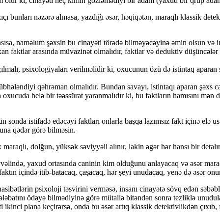
m olur ki, cinayəti heç kimin gözləmədiyi bir adam (yaxud bir qrup adam
zıçı bunları nəzərə almasa, yazdığı əsər, həqiqətən, maraqlı klassik detek
sısa, naməlum şəxsin bu cinayəti törədə bilməyəcəyinə əmin olsun və in
an faktlar arasında müvazinət olmalıdır, faktlar və deduktiv düşüncələr 
lmalı, psixologiyaları verilməlidir ki, oxucunun özü də istintaq aparan ş
ələndiyi qəhrəman olmalıdır. Bundan savayı, istintaqı aparan şəxs can
 oxucuda belə bir təəssürat yaranmalıdır ki, bu faktların hamısını mən
 sonda istifadə edəcəyi faktları onlarla başqa lazımsız fakt içinə elə us
una qədər görə bilməsin.
maraqlı, dolğun, yüksək səviyyəli alınır, lakin əgər hər hansı bir detalın 
 əvvəlində, yaxud ortasında caninin kim olduğunu anlayacaq və əsər ma
faktın içində itib-batacaq, çaşacaq, hər şeyi unudacaq, yenə də əsər on
ibətlərin psixoloji təsvirini verməsə, insanı cinayətə sövq edən səbəblər
ələbatını ödəyə bilmədiyinə görə mütaliə bitəndən sonra tezliklə unudul
ikinci plana keçirərsə, onda bu əsər artıq klassik detektivlikdən çıxıb, f