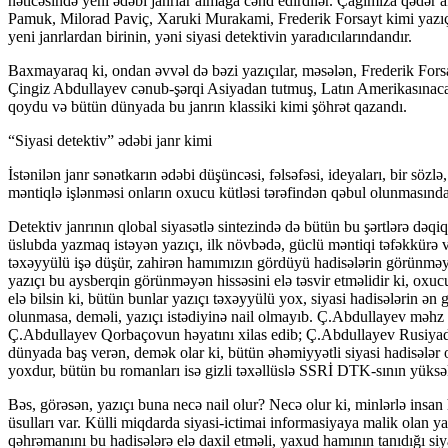
nəticəsində yeni ədəbi janrlar almağa cəhd edirdilər. Çağımıza qədər akt
Pamuk, Milorad Paviç, Xaruki Murakami, Frederik Forsayt kimi yazıçı
yeni janrlardan birinin, yəni siyasi detektivin yaradıcılarındandır.
Baxmayaraq ki, ondan əvvəl də bəzi yazıçılar, məsələn, Frederik Forsayt
Çingiz Abdullayev cənub-şərqi Asiyadan tutmuş, Latın Amerikasınacan
qoydu və bütün dünyada bu janrın klassiki kimi şöhrət qazandı.
“Siyasi detektiv” ədəbi janr kimi
İstənilən janr sənətkarın ədəbi düşüncəsi, fəlsəfəsi, ideyaları, bir söz
məntiqlə işlənməsi onların oxucu kütləsi tərəfindən qəbul olunmasınd
Detektiv janrının qlobal siyasətlə sintezində də bütün bu şərtlərə dəqi
üslubda yazmaq istəyən yazıçı, ilk növbədə, güclü məntiqi təfəkkürə v
təxəyyülü işə düşür, zahirən hamımızın gördüyü hadisələrin görünməyən t
yazıçı bu aysberqin görünməyən hissəsini elə təsvir etməlidir ki, oxuc
elə bilsin ki, bütün bunlar yazıçı təxəyyülü yox, siyasi hadisələrin ən 
olunmasa, deməli, yazıçı istədiyinə nail olmayıb. Ç.Abdullayev məhz b
Ç.Abdullayev Qorbaçovun həyatını xilas edib; Ç.Abdullayev Rusiyada itm
dünyada baş verən, demək olar ki, bütün əhəmiyyətli siyasi hadisələr 
yoxdur, bütün bu romanları isə gizli təxəllüslə SSRİ DTK-sının yüksək 
Bəs, görəsən, yazıçı buna necə nail olur? Necə olur ki, minlərlə insa
üsulları var. Külli miqdarda siyasi-ictimai informasiyaya malik olan ya
qəhrəmanını bu hadisələrə elə daxil etməli, yaxud hamının tanıdığı si