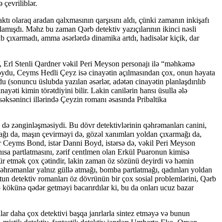
 çevriliblər.
ktı olaraq aradan qalxmasının qarşısını aldı, çünki zamanın inkişafı
şlamışdı. Məhz bu zaman Qərb detektiv yazıçılarının ikinci nəsli
 çıxarmadı, amma əsərlərdə dinamika artdı, hadisələr kiçik, dar
 Erl Stenli Qardner vəkil Peri Meyson personajı ilə “məhkəmə
qoydu, Ceyms Hedli Çeyz isə cinayətin açılmasından çox, onun həyata
du (sonuncu üslubda yazılan əsərlər, adətən cinayətin planlaşdırılıb
ayəti kimin törətdiyini bilir. Lakin canilərin hansı üsulla ələ
 səksəninci illərində Çeyzin romanı əsasında Pribaltika
in də zənginləşməsiydi. Bu dövr detektivlərinin qəhrəmanları canini,
mağı da, maşın çevirməyi də, gözəl xanımları yoldan çıxarmağı da,
ər Ceyms Bond, istər Danni Boyd, istərsə də, vəkil Peri Meyson
nısa partlatmasını, zərif centlmen olan Erkül Puaronun kimisə
r etmək çox çətindir, lakin zaman öz sözünü deyirdi və həmin
qəhrəmanlar yalnız güllə atmağı, bomba partlatmağı, qadınları yoldan
un detektiv romanları öz dövrünün bir çox sosial problemlərini, Qərb
 kökünə qədər getməyi bacarırdılar ki, bu da onları ucuz bazar
lar daha çox detektivi başqa janrlarla sintez etməyə və bunun