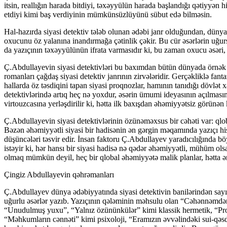
itsin, reallığın harada bitdiyi, təxəyyülün harada başlandığı qətiyyən
etdiyi kimi baş verdiyinin mümkünsüzlüyünü sübut edə bilməsin.
Hal-hazırda siyasi detektiv tələb olunan ədəbi janr olduğundan, dünyada
oxucunu öz yalanına inandırmağa çətinlik çəkir. Bu cür əsərlərin uğurs
da yazıçının təxəyyülünün ifrata varmasıdır ki, bu zaman oxucu əsəri,
Ç.Abdullayevin siyasi detektivləri bu baxımdan bütün dünyada örnək k
romanları çağdaş siyasi detektiv janrının zirvələridir. Gerçəkliklə fan
hallarda öz təsdiqini tapan siyasi proqnozlar, hamının tanıdığı dövlə
detektivlərində artıq heç nə yoxdur, əsərin ümumi ideyasının açılmasına
virtouzcasına yerləşdirilir ki, hətta ilk baxışdan əhəmiyyətsiz görünən 
Ç.Abdullayevin siyasi detektivlərinin özünəməxsus bir cəhəti var: qlob
Bəzən əhəmiyyətli siyasi bir hadisənin ən gərgin məqamında yazıçı hiss 
düşüncələri təsvir edir. İnsan faktoru Ç.Abdullayev yaradıcılığında bö
istəyir ki, hər hansı bir siyasi hadisə nə qədər əhəmiyyətli, mühüm ols
olmaq mümkün deyil, heç bir qlobal əhəmiyyətə malik planlar, hətta ən
Çingiz Abdullayevin qəhrəmanları
Ç.Abdullayev dünya ədəbiyyatında siyasi detektivin banilərindən sayıls
uğurlu əsərlər yazıb. Yazıçının qələminin məhsulu olan “Cəhənnəmdə
“Unudulmuş yuxu”, “Yalnız özününkülər” kimi klassik hermetik, “Profe
“Məhkumların cənnəti” kimi psixoloji, “Eramızın əvvəlindəki sui-qəsd”