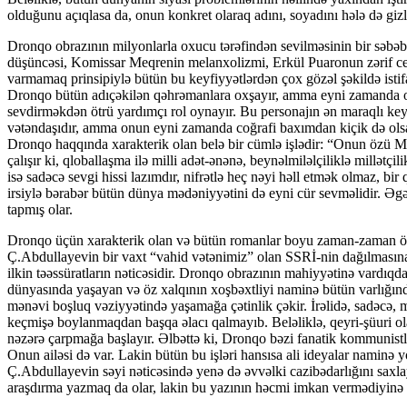
olduğunu açıqlasa da, onun konkret olaraq adını, soyadını hələ də gizl
Dronqo obrazının milyonlarla oxucu tərəfindən sevilməsinin bir səbəbi
düşüncəsi, Komissar Meqrenin melanxolizmi, Erkül Puaronun zərif ce
varmamaq prinsipiylə bütün bu keyfiyyətlərdən çox gözəl şəkildə isti
Dronqo bütün adıçəkilən qəhrəmanlara oxşayır, amma eyni zamanda onl
sevdirməkdən ötrü yardımçı rol oynayır. Bu personajın ən maraqlı keyf
vətəndaşıdır, amma onun eyni zamanda coğrafi baxımdan kiçik də olsa
Dronqo haqqında xarakterik olan belə bir cümlə işlədir: “Onun özü M
çalışır ki, qloballaşma ilə milli adət-ənənə, beynəlmiləlçiliklə millətçi
isə sadəcə sevgi hissi lazımdır, nifrətlə heç nəyi həll etmək olmaz, bi
irsiylə bərabər bütün dünya mədəniyyətini də eyni cür sevməlidir. Əgər 
tapmış olar.
Dronqo üçün xarakterik olan və bütün romanlar boyu zaman-zaman özü
Ç.Abdullayevin bir vaxt “vahid vətənimiz” olan SSRİ-nin dağılmasına g
ilkin təəssüratların nəticəsidir. Dronqo obrazının mahiyyətinə vardıqd
dünyasında yaşayan və öz xalqının xoşbəxtliyi naminə bütün varlığınd
mənəvi boşluq vəziyyətində yaşamağa çətinlik çəkir. İrəlidə, sadəcə, 
keçmişə boylanmaqdan başqa əlacı qalmayıb. Beləliklə, qeyri-şüuri olar
nəzərə çarpmağa başlayır. Əlbəttə ki, Dronqo bəzi fanatik kommunistlə
Onun ailəsi də var. Lakin bütün bu işləri hansısa ali ideyalar naminə
Ç.Abdullayevin səyi nəticəsində yenə də əvvəlki cazibədarlığını saxl
araşdırma yazmaq da olar, lakin bu yazının həcmi imkan vermədiyinə 