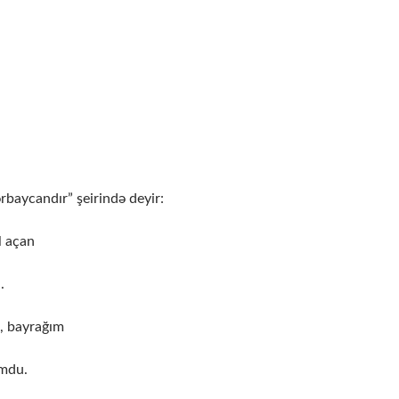
rbaycandır” şeirində deyir:
l açan
.
, bayrağım
umdu.