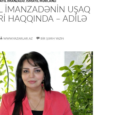
AYIL İMANZADƏ
,
İSMAYIL MƏRCANLI
IL İMANZADƏNİN UŞAQ
Rİ HAQQINDA – ADİLƏ
WWW.YAZARLAR.AZ
BIR ŞƏRH YAZIN