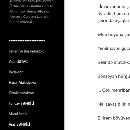
(Türkiyə), Khaitov Khusniddin
İ.İmanzadənin şe
(Özbəkistan), Əbülfəz Əhməd
(Almaniya), Günay Əliyeva
öyrədir, həm də 
(Norveç). Caroline Laurent
şeirində uşaqlar 
Turunc (Fransa).
Əlim boyuna ça
=====================
Yenilməyən gücü
Təsisçi və Baş redaktor:
Belində mütəkk
Zaur USTAC
Redaktor:
Bənzəyən hürgü
Həcər Atakişiyeva
… Çox mehriban,
Texniki redaktor:
Nə savaş bilir, 
Tuncay ŞƏHRİLİ
Məsul katib:
Bilirəm böyüyə
Araz ŞƏHRİLİ