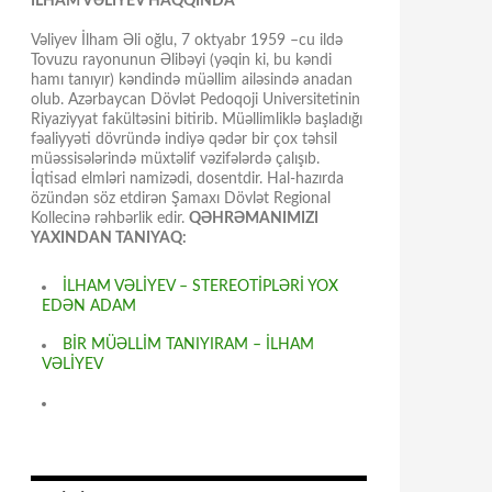
İLHAM VƏLİYEV HAQQINDA
Vəliyev İlham Əli oğlu, 7 oktyabr 1959 –cu ildə
Tovuzu rayonunun Əlibəyi (yəqin ki, bu kəndi
hamı tanıyır) kəndində müəllim ailəsində anadan
olub. Azərbaycan Dövlət Pedoqoji Universitetinin
Riyaziyyat fakültəsini bitirib. Müəllimliklə başladığı
fəaliyyəti dövründə indiyə qədər bir çox təhsil
müəssisələrində müxtəlif vəzifələrdə çalışıb.
İqtisad elmləri namizədi, dosentdir. Hal-hazırda
özündən söz etdirən Şamaxı Dövlət Regional
Kollecinə rəhbərlik edir.
QƏHRƏMANIMIZI
YAXINDAN TANIYAQ:
İLHAM VƏLİYEV – STEREOTİPLƏRİ YOX
EDƏN ADAM
BİR MÜƏLLİM TANIYIRAM – İLHAM
VƏLİYEV