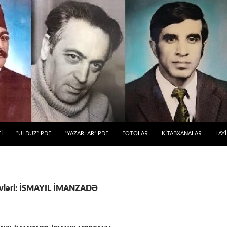
 KEÇ
İ
“ULDUZ” PDF
“YAZARLAR” PDF
FOTOLAR
KİTABXANALAR
LAY
xivləri: İSMAYIL İMANZADƏ