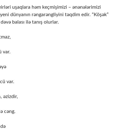
irləri uşaqlara həm keçmişimizi – ənənələrimizi
yeni dünyanın rəngarəngliyini təqdim edir. “Köşək”
dəvə balası ilə tanış olurlar.
tmaz,
 var.
əyə
cü var.
 əzizdir,
nə cəng.
ndə