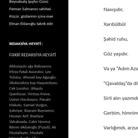
Beynəlxalq İşıqfor Günü
Naxışıdır,
Fərman Salmanov səhifəsi
Köçür, gözlərinin içinə mən
Xarıbülbül
Elman Eldaroğlu təbrik edir
Şəhid ruhu,
REDAKSİYA HEYƏTİ :
Göz yaşıdır.
FƏXRİ REDAKSİYA HEYƏTİ
Abbasqulu ağa Bakıxanov,
Və ya “Adım Azə
Mirzə Fətəli Axundov, Lev
Tolstoy, Əhməd bəy Ağaoğlu,
“Qavaldaş”da di
Əbdürrəhim bəy Haqverdiyev,
Cek London, Əliqulu
Qəmküsar, Vintsas Kreve,
Sirli alın yazımdı
Üzeyir Hacıbəyov, Pənahi
Makulu, Səməd Vurğun,
Şəhriyar, Bayram Bayramov,
Gerbim, himnim
Hüseyn Arif, Bəxtiyar
Vahabzadə, Cabir Novruz,
Varlığımdı, arz
İldırım Əkbəroğlu (Füzuli), Alı
Mustafayev, Mustafa