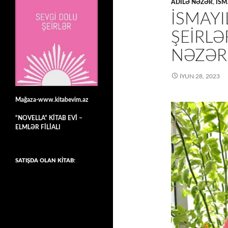
ADİLƏ NƏZƏR
,
İSM
İSMAY
ŞEİRLƏ
NƏZƏR
İYUN 28, 2023
Mağaza-www.kitabevim.az
“NOVELLA” KİTAB EVİ –
ELMLƏR FİLİALI
SATIŞDA OLAN KİTAB: