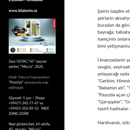
E-DÜKAN – KİTABLAR:
Şairin təqdim et
www.kitabevim.az
şeirlərin əksəti
buradan da görü
bayrağa, təbiətə
həmçinin onların
kimi yetişməsin
İ.İmanzadənin şe
Zaur USTAC,“45” (seçmə
sevgisi, xeyirxa
şeirlər), “Mücrü”, 2020.
anlayacağı sadə 
Kitab “Mücrü”nəşriyyatının
“Gеrbim, Himnim
“Poeziya”
seriyasında nəşr
“Babamın atı”, “Y
edilmişdir.
“Payızda açan çi
Qiyməti: 5 azn – Əlaqə:
“Qarışqalar”, “G
+99477-345-77-47 və
təsirli hadisələr
+99455-502-89-32 İNDİ
ZƏNG EDİN!
Nərdivаndı, süt
Nəşr göstəriciləri: 64 səhifə,
A5, ağ-qara, “Mücrü”