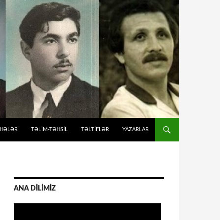
İHƏLƏR
TƏLIM-TƏHSIL
TƏLTİFLƏR
YAZARLAR
ANA DİLİMİZ