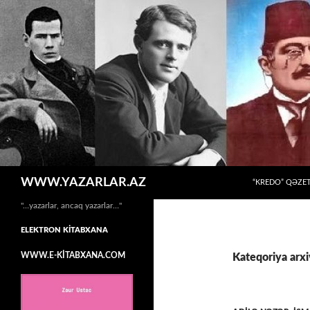
MÜHTƏVIYYATA
Axtar
WWW.YAZARLAR.AZ
“KREDO” QƏZET
"…yazarlar, ancaq yazarlar…"
ELEKTRON KİTABXANA
WWW.E-KİTABXANA.COM
Kateqoriya ar