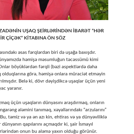
NZADƏNİN UŞAQ ŞEİRLƏRİNDƏN İBARƏT “HƏR
R ÇİÇƏK” KİTABINA ÖN SÖZ
rasındakı əsas fərqlərdən biri də uşağa baxışdır.
dünyamızda həmişə məsumluğun təcəssümü kimi
 Onlar böyüklərdən fərqli (bəzi aspektlərdə daha
ıq olduqlarına görə, həmişə onlara müraciət etməyin
arılmışdır. Belə ki, dövr dəyişdikcə uşaqlar üçün yeni
yac yaranır.
azmaq üçün uşaqların dünyasını araşdırmaq, onların
əngarəng aləmini tanımaq, xəyallarındakı “arzularını”
 Bu, təmiz və ya ən azı kin, ehtiras və ya dünyəviliklə
 dünyanın qapılarını açmaqdır ki, şair İsmayıl
rlərindən onun bu aləmə yaxın olduğu görünür.