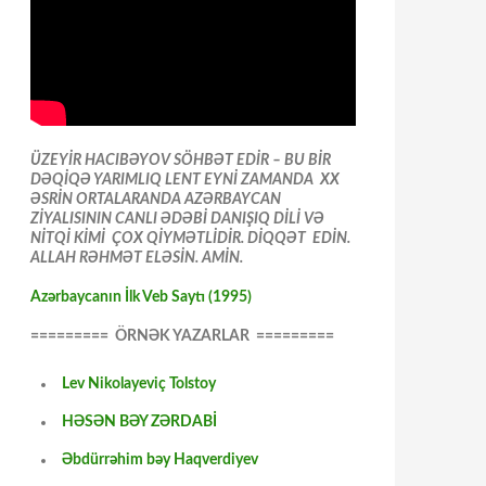
ÜZEYİR HACIBƏYOV SÖHBƏT EDİR – BU BİR
DƏQİQƏ YARIMLIQ LENT EYNİ ZAMANDA XX
ƏSRİN ORTALARANDA AZƏRBAYCAN
ZİYALISININ CANLI ƏDƏBİ DANIŞIQ DİLİ VƏ
NİTQİ KİMİ ÇOX QİYMƏTLİDİR. DİQQƏT EDİN.
ALLAH RƏHMƏT ELƏSİN. AMİN.
Azərbaycanın İlk Veb Saytı (1995)
========= ÖRNƏK YAZARLAR =========
Lev Nikolayeviç Tolstoy
HƏSƏN BƏY ZƏRDABİ
Əbdürrəhim bəy Haqverdiyev