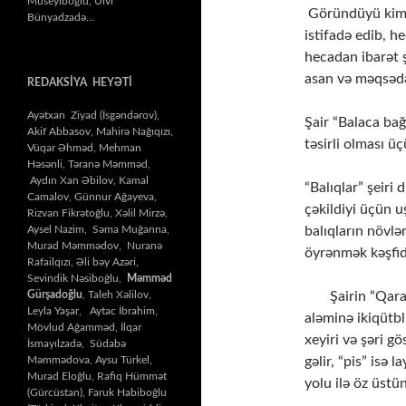
Müseyiboğlu, Ülvi
Göründüyü kimi,
Bünyadzadə…
istifadə edib, h
hecadan ibarət ş
asan və məqsəd
REDAKSİYA HEYƏTİ
Ayətxan Ziyad (İsgəndərov),
Şair “Balaca bağ
Akif Abbasov, Mahirə Nağıqızı,
təsirli olması ü
Vüqar Əhməd, Mehman
Həsənli, Təranə Məmməd,
Aydın Xan Əbilov, Kamal
“Balıqlar” şeiri 
Camalov, Günnur Ağayeva,
çəkildiyi üçün u
Rizvan Fikrətoğlu, Xəlil Mirzə,
balıqların növlə
Aysel Nazim, Səma Muğanna,
Murad Məmmədov, Nuranə
öyrənmək kəşfid
Rafailqızı, Əli bəy Azəri,
Sevindik Nəsiboğlu,
Məmməd
Şairin “Qаrаtik
Gürşadoğlu
, Taleh Xəlilov,
Leyla Yaşar, Aytac İbrahim,
aləminə iki­qütb­
Mövlud Ağamməd, İlqar
xeyiri və şəri gö
İsmayılzadə, Südabə
gəlir, “pis” isə 
Məmmədova, Aysu Türkel,
Murad Eloğlu, Rafiq Hümmət
yolu ilə öz üstü
(Gürcüstan), Faruk Habiboğlu