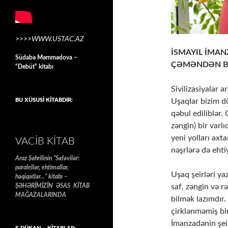
>>>>WWW.USTAC.AZ
İSMAYIL İMA
Südabə Məmmədova –
ÇƏMƏNDƏN Bİ
“Debüt” kitabı
Sivilizasiyalar a
Uşaqlar bizim 
BU XÜSUSİ KİTABDIR:
qəbul ediliblər.
zəngin) bir varl
yeni yolları axt
VACIB KITAB
nəşrlərə də ehti
Araz Şəhrilinin “Səfəvilər:
paralellər, ehtimallar,
Uşaq şeirləri y
həqiqətlər…” kitabı –
saf, zəngin və r
ŞƏHƏRİMİZİN ƏSAS KİTAB
MAĞAZALARINDA
bilmək lazımdır.
çirklənməmiş bir
İmanzadənin şei