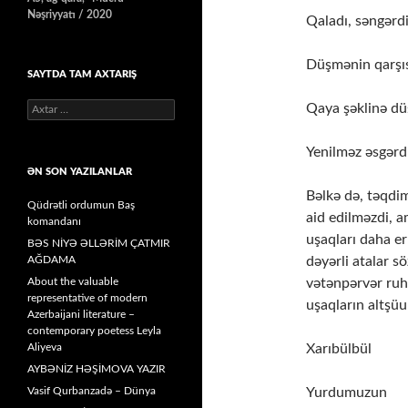
Nəşriyyatı / 2020
Qаlаdı, səngərdi
Düşmənin qаrşı
SAYTDA TAM AXTARIŞ
Qаyа şəklinə d
Axtarış:
Yenilməz əsgərdi
ƏN SON YAZILANLAR
Bəlkə də, təqdim
Qüdrətli ordumun Baş
aid edilməzdi,
komandanı
uşaqları daha er
BƏS NİYƏ ƏLLƏRİM ÇATMIR
dəyərli atalar s
AĞDAMA
vətənpərvər ruhd
About the valuable
representative of modern
uşaqların altşüu
Azerbaijani literature –
contemporary poetess Leyla
Xarıbülbül
Aliyeva
AYBƏNİZ HƏŞİMOVA YAZIR
Yurdumuzun
Vasif Qurbanzadə – Dünya