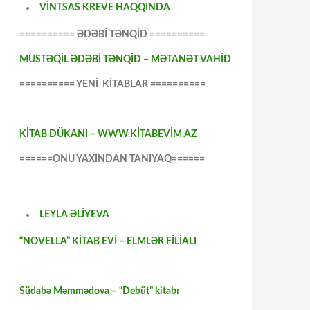
VİNTSAS KREVE HAQQINDA
========== ƏDƏBİ TƏNQİD ==========
MÜSTƏQİL ƏDƏBİ TƏNQİD – MƏTANƏT VAHİD
========== YENİ KİTABLAR ==========
KİTAB DÜKANI – WWW.KİTABEVİM.AZ
======ONU YAXINDAN TANIYAQ======
LEYLA ƏLİYEVA
“NOVELLA” KİTAB EVİ – ELMLƏR FİLİALI
Südabə Məmmədova – “Debüt” kitabı