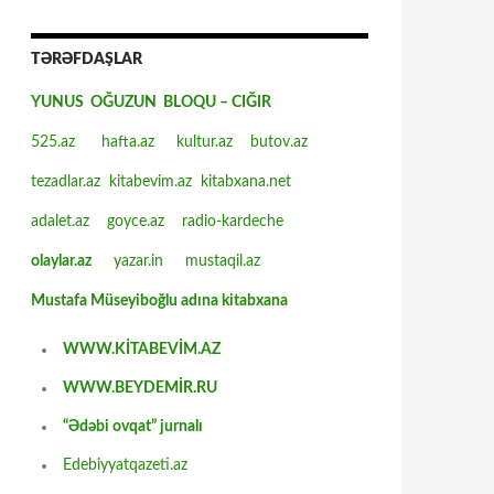
TƏRƏFDAŞLAR
YUNUS OĞUZUN BLOQU – CIĞIR
525.az
hafta.az
kultur.az
butov.az
tezadlar.az
kitabevim.az
kitabxana.net
adalet.az
goyce.az
radio-kardeche
olaylar.az
yazar.in
mustaqil.az
Mustafa Müseyiboğlu adına kitabxana
WWW.KİTABEVİM.AZ
WWW.BEYDEMİR.RU
“Ədəbi ovqat” jurnalı
Edebiyyatqazeti.az