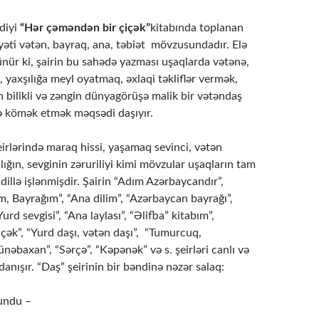
diyi
“Hər çəməndən bir çiçək”
kitabında toplanan
yyəti vətən, bayraq, ana, təbiət mövzusundadır. Elə
nür ki, şairin bu sahədə yazması uşaqlarda vətənə,
, yaxşılığa meyl oyatmaq, əxlaqi təkliflər vermək,
 bilikli və zəngin dünyagörüşə malik bir vətəndaş
ə kömək etmək məqsədi daşıyır.
irlərində maraq hissi, yaşamaq sevinci, vətən
hlığın, sevginin zəruriliyi kimi mövzular uşaqların tam
dillə işlənmişdir. Şairin “Adım Azərbaycandır”,
, Bаyrаğım”, “Ana dilim”, “Azərbаycаn bаyrаğı”,
urd sevgisi”, “Ana laylası”, “Əlifba” kitabım”,
çək”, “Yurd daşı, vətən daşı”, “Tumurcuq,
ünəbахаn”, “Sərçə”, “Kəpənək” və s. şeirləri canlı və
 danışır. “Daş” şeirinin bir bəndinə nəzər salaq:
undu –