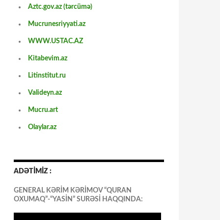
Aztc.gov.az (tərcümə)
Mucrunesriyyati.az
WWW.USTAC.AZ
Kitabevim.az
Litinstitut.ru
Valideyn.az
Mucru.art
Olaylar.az
ADƏTİMİZ :
GENERAL KƏRİM KƏRİMOV “QURAN
OXUMAQ”-“YASİN” SURƏSİ HAQQINDA: