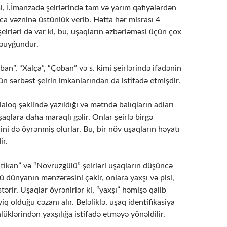
 İ.İmanzadə şeirlərində tam və yarım qafiyələrdən
eca vəzninə üstünlük verib. Hətta hər misrası 4
eirləri də var ki, bu, uşaqların əzbərləməsi üçün çox
əuyğundur.
ban”, “Xalça”, “Çoban” və s. kimi şeirlərində ifadənin
çün sərbəst şeirin imkanlarından da istifadə etmişdir.
dialoq şəklində yazıldığı və mətndə balıqların adları
şaqlara daha maraqlı gəlir. Onlar şeirlə birgə
rini də öyrənmiş olurlar. Bu, bir növ uşaqların həyatı
ir.
аn” və “Novruzgülü” şeirləri uşaqların düşüncə
­­lü dünyanın mənzərəsini çəkir, onlara yaxşı və pisi,
stərir. Uşaqlar öyrənirlər ki, “yaxşı” həmişə qalib
layiq olduğu cəzanı alır. Beləliklə, uşaq identifikasiya
nlüklərindən yaxşılığa istifadə etməyə yönəldilir.