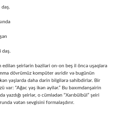
 dаş.
sındа
üşən
 dаş.
 edilən şeirlərin bəziləri on-on beş il öncə uşaqlara
 amma dövrümüz kompüter əsridir və bugünün
kən yaşlarda daha dərin bilgilərə sahibdirlər. Bir
özü var: “Ağac yaş ikən əyilər.” Bu baxımdanşairin
a yazdığı şeirlər, o cümlədən “Xarıbülbül” şeiri
runda vətən sevgisini formalaşdırır.