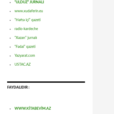
“ULDUZ” JURNALI
www.xudaferin.eu
“Həftə içi” qəzeti
radio-kardeche
“Xəzan” jurnalı
“Fədai” qəzeti
Yazyarat.com
USTAC.AZ
FAYDALIDIR :
WWW.KİTABEVİM.AZ