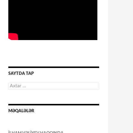
SAYTDA TAP
Axtarış:
MƏQALƏLƏR