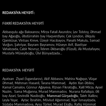
REDAKSİYA HEYƏTİ :
FƏXRİ REDAKSİYA HEYƏTİ
Abbasqulu ağa Bakıxanov, Mirzə Fətəli Axundov, Lev Tolstoy, Əhməd
bəy Ağaoğlu, Əbdürrəhim bəy Haqverdiyev, Cek London, Əliqulu
Qəmküsar, Vintsas Kreve, Üzeyir Hacıbəyov, Pənahi Makulu, Səməd
Vurğun, Şəhriyar, Bayram Bayramov, Hüseyn Arif, Bəxtiyar
Vahabzadə, Cabir Novruz, İldırım Əkbəroğlu (Füzuli), Alı Mustafayev,
Mustafa Müseyiboğlu, Ülvi Bünyadzadə…
REDAKSİYA HEYƏTİ
Ayətxan Ziyad (İsgəndərov), Akif Abbasov, Mahirə Nağıqızı, Vüqar
Əhməd, Mehman Həsənli, Təranə Məmməd, Aydın Xan Əbilov,
Kamal Camalov, Günnur Ağayeva, Rizvan Fikrətoğlu, Xəlil Mirzə, Aysel
Nazim, Səma Muğanna, Murad Məmmədov, Nuranə Rafailqızı, Əli
bəy Azəri, Sevindik Nəsiboğlu,
Məmməd Gürşadoğlu
, Taleh Xəlilov,
Leyla Yaşar, Aytac İbrahim, Mövlud Ağamməd, İlqar İsmayılzadə,
Südabə Məmmədova, Aysu Türkel, Murad Eloğlu, Rafiq Hümmət