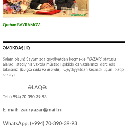
Qurban BAYRAMOV
ƏMƏKDAŞLIQ
Salam olsun! Saytımızda qeydiyatdan keçməklə
“YAZAR”
statusu
alaraq, istədiyiniz vaxtda müstəqil şəkildə öz yazılarınızı dərc edə
bilərsiniz
(
bu çox sadə və asandır
).
Qeydiyyatdan keçmək üçün əlaqə
saxlayın.
ƏLAQƏ:
Tel: (+994) 70-390-39-93
E-mail: zauryazar@mail.ru
WhatsApp: (
+994
) 70-390-39-93