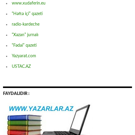
www.xudaferin.eu
“Həftə içi” qəzeti
radio-kardeche
“Xəzan” jurnalı
“Fədai” qəzeti
Yazyarat.com
USTAC.AZ
FAYDALIDIR :