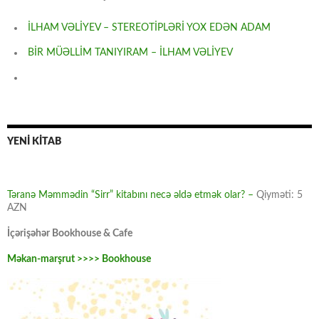
İLHAM VƏLİYEV – STEREOTİPLƏRİ YOX EDƏN ADAM
BİR MÜƏLLİM TANIYIRAM – İLHAM VƏLİYEV
YENİ KİTAB
Təranə Məmmədin “Sirr” kitabını necə əldə etmək olar? –
Qiyməti: 5
AZN
İçərişəhər Bookhouse & Cafe
Məkan-marşrut >>>> Bookhouse