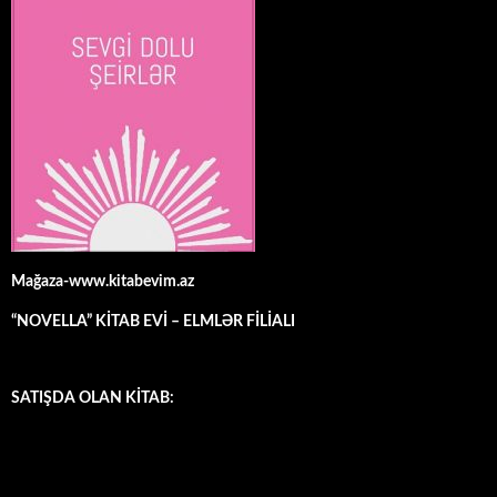
Mağaza-www.kitabevim.az
“NOVELLA” KİTAB EVİ – ELMLƏR FİLİALI
SATIŞDA OLAN KİTAB: