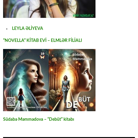
LEYLA ƏLİYEVA
“NOVELLA” KİTAB EVİ – ELMLƏR FİLİALI
Südabə Məmmədova – “Debüt” kitabı