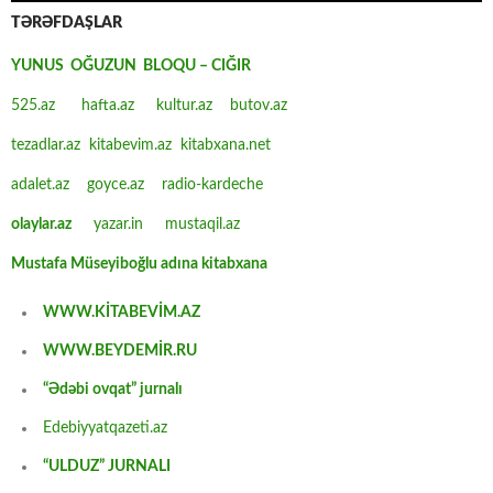
TƏRƏFDAŞLAR
YUNUS OĞUZUN BLOQU – CIĞIR
525.az
hafta.az
kultur.az
butov.az
tezadlar.az
kitabevim.az
kitabxana.net
adalet.az
goyce.az
radio-kardeche
olaylar.az
yazar.in
mustaqil.az
Mustafa Müseyiboğlu adına kitabxana
WWW.KİTABEVİM.AZ
WWW.BEYDEMİR.RU
“Ədəbi ovqat” jurnalı
Edebiyyatqazeti.az
“ULDUZ” JURNALI