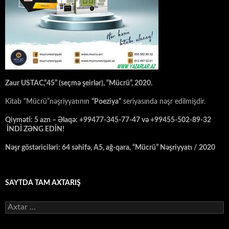
Zaur USTAC,“45” (seçmə şeirlər), “Mücrü”, 2020.
Kitab “Mücrü”nəşriyyatının
“Poeziya”
seriyasında nəşr edilmişdir.
Qiyməti: 5 azn – Əlaqə: +99477-345-77-47 və +99455-502-89-32
İNDİ ZƏNG EDİN!
Nəşr göstəriciləri: 64 səhifə, A5, ağ-qara, “Mücrü” Nəşriyyatı / 2020
SAYTDA TAM AXTARIŞ
Axtarış: