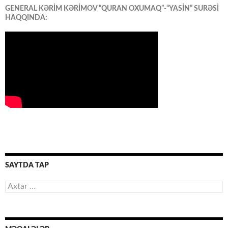
GENERAL KƏRİM KƏRİMOV “QURAN OXUMAQ”-“YASİN” SURƏSİ
HAQQINDA:
SAYTDA TAP
Axtarış: