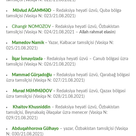
təmsilçisi (Vəsiqə N: 022/21.08.2021)
Mövlud AĞAMMƏD
– Redaksiya heyəti üzvü, Quba bölgə
təmsilçisi (Vəsiqə N: 023/21.08.2021)
Cihangir NOMOZOV
– Redaksiya heyəti üzvü, Özbəkistan
təmsilçisi (Vəsiqə N: 024/21.08.2021 –
Allah rəhmət eləsin
)
Mamedov Namik
–
Yazar, Kəlbəcər təmsilçisi (Vəsiqə N:
025/21.08.2021)
İlqar İsmayılzadə
–
Redaksiya heyəti üzvü – Cənub bölgəsi üzrə
təmsilçisi (Vəsiqə N: 026/21.08.2021)
Məmməd Gürşadoğlu
–
Redaksiya heyəti üzvü, Qarabağ bölgəsi
üzrə təmsilçisi (Vəsiqə N: 027/21.08.2021)
Murad MƏMMƏDOV
–
Redaksiya heyəti üzvü, Qazax bölgəsi
üzrə təmsilçisi (Vəsiqə N: 028/21.08.2021)
Khaitov Khusniddin
– Redaksiya heyəti üzvü, Özbəkistan
təmsilçisi, Beynəlxalq Əlaqələr üzrə menecer (Vəsiqə N:
029/21.08.2021)
Abduqahhorova Gülhayo
– yazar, Özbəkistan təmsilçisi (Vəsiqə
N: 030/21.08.2021)