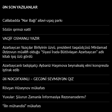
ƏN SON YAZILANLAR
Cəlilabadda “Nar Bağı” ailəvi-uşaq parkı
Sözün qırmızı xətti
VAQİF OSMANLI YAZIR
Azərbaycan Yazıçılar Birliyinin üzvü, prezident təqaüdçüsü Mirdaməd
Əzizovun müəllifi olduğu “Siyasi İradə Bütövləşən Azərbaycan” adlı
kitab işıq üzü gördü
Azərbaycanlı tədqiqatçı Aybəniz Haşımova beynəlxalq elmi konqresdə
iştirak edib
Əli NƏCƏFXANLI – GECƏNİ SEVMƏYƏN QIZ
Rövşən Hüseynov mükafatı
Yuxular: Şüurun Zamanla İnformasiya Rezonansıdırmı?
“İlin mühəndisi” mükafatı