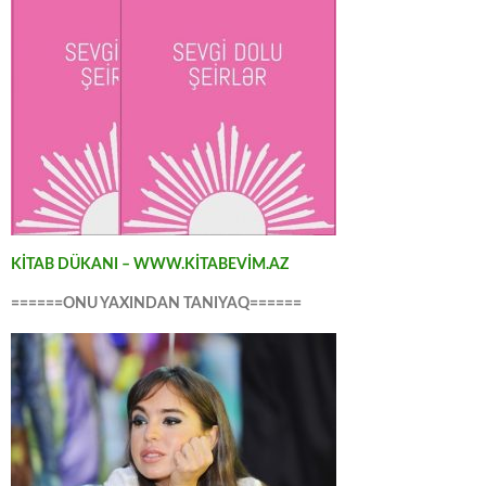
KİTAB DÜKANI – WWW.KİTABEVİM.AZ
======ONU YAXINDAN TANIYAQ======