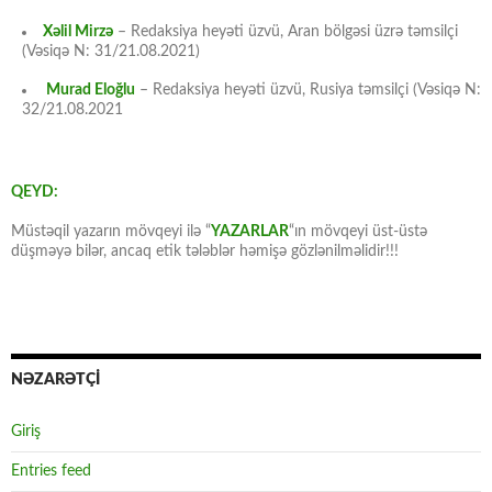
Xəlil Mirzə
– Redaksiya heyəti üzvü, Aran bölgəsi üzrə təmsilçi
(Vəsiqə N: 31/21.08.2021)
Murad Eloğlu
– Redaksiya heyəti üzvü, Rusiya təmsilçi (Vəsiqə N:
32/21.08.2021
QEYD:
Müstəqil yazarın mövqeyi ilə “
YAZARLAR
“ın mövqeyi üst-üstə
düşməyə bilər, ancaq etik tələblər həmişə gözlənilməlidir!!!
NƏZARƏTÇİ
Giriş
Entries feed