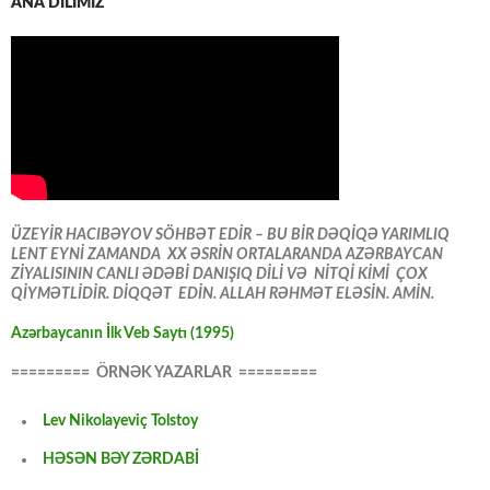
ANA DİLİMİZ
ÜZEYİR HACIBƏYOV SÖHBƏT EDİR – BU BİR DƏQİQƏ YARIMLIQ
LENT EYNİ ZAMANDA XX ƏSRİN ORTALARANDA AZƏRBAYCAN
ZİYALISININ CANLI ƏDƏBİ DANIŞIQ DİLİ VƏ NİTQİ KİMİ ÇOX
QİYMƏTLİDİR. DİQQƏT EDİN. ALLAH RƏHMƏT ELƏSİN. AMİN.
Azərbaycanın İlk Veb Saytı (1995)
========= ÖRNƏK YAZARLAR =========
Lev Nikolayeviç Tolstoy
HƏSƏN BƏY ZƏRDABİ