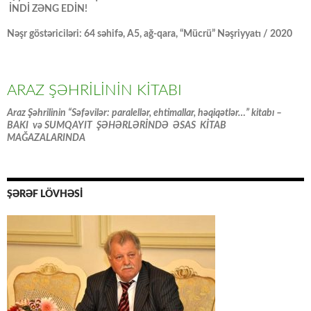
İNDİ ZƏNG EDİN!
Nəşr göstəriciləri: 64 səhifə, A5, ağ-qara, “Mücrü” Nəşriyyatı / 2020
ARAZ ŞƏHRİLİNİN KİTABI
Araz Şəhrilinin “Səfəvilər: paralellər, ehtimallar, həqiqətlər…” kitabı –
BAKI və SUMQAYIT ŞƏHƏRLƏRİNDƏ ƏSAS KİTAB
MAĞAZALARINDA
ŞƏRƏF LÖVHƏSİ