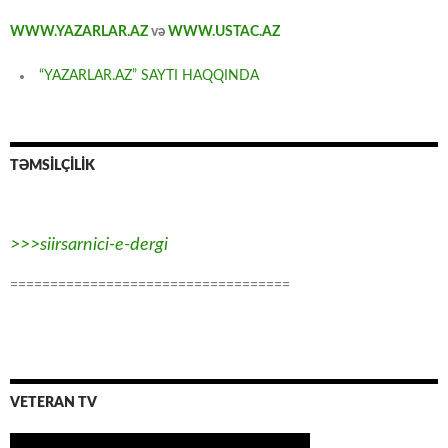
WWW.YAZARLAR.AZ
və
WWW.USTAC.AZ
“YAZARLAR.AZ” SAYTI HAQQINDA
TƏMSİLÇİLİK
>>>siirsarnici-e-dergi
===================================
VETERAN TV