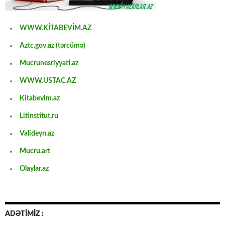
WWW.KİTABEVİM.AZ
Aztc.gov.az (tərcümə)
Mucrunesriyyati.az
WWW.USTAC.AZ
Kitabevim.az
Litinstitut.ru
Valideyn.az
Mucru.art
Olaylar.az
ADƏTİMİZ :