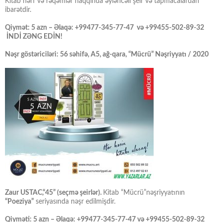
Kitab hərf və rəqəmlər haqqında əyləncəli şeir və tapmacalardan
ibarətdir.
Qiymət: 5 azn – Əlaqə: +99477-345-77-47 və +99455-502-89-32
İNDİ ZƏNG EDİN!
Nəşr göstəriciləri: 56 səhifə, A5, ağ-qara, “Mücrü” Nəşriyyatı / 2020
Zaur USTAC,“45” (seçmə şeirlər).
Kitab “Mücrü”nəşriyyatının
“Poeziya”
seriyasında nəşr edilmişdir.
Qiyməti: 5 azn – Əlaqə: +99477-345-77-47 və +99455-502-89-32