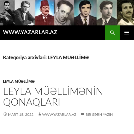
Axtar
WWW.YAZARLAR.AZ
MÜHTƏVIYYATA
ƏSAS
KEÇ
MENYU
Kateqoriya arxivləri: LEYLA MÜƏLLİMƏ
LEYLA MÜƏLLİMƏ
LEYLA MÜƏLLİMƏNİN
QONAQLARI
MART 18, 2022
WWW.YAZARLAR.AZ
BIR ŞƏRH YAZIN