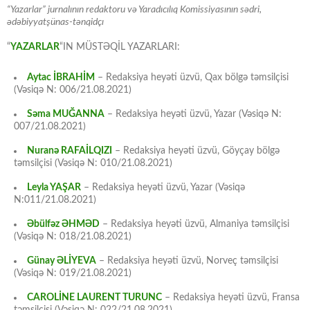
“Yazarlar” jurnalının redaktoru və Yaradıcılıq Komissiyasının sədri,
ədəbiyyatşünas-tənqidçı
“
YAZARLAR
“IN MÜSTƏQİL YAZARLARI:
Aytac İBRAHİM
– Redaksiya heyəti üzvü, Qax bölgə təmsilçisi
(Vəsiqə N: 006/21.08.2021)
Səma MUĞANNA
– Redaksiya heyəti üzvü, Yazar (Vəsiqə N:
007/21.08.2021)
Nuranə RAFAİLQIZI
– Redaksiya heyəti üzvü, Göyçay bölgə
təmsilçisi (Vəsiqə N: 010/21.08.2021)
Leyla YAŞAR
– Redaksiya heyəti üzvü, Yazar (Vəsiqə
N:011/21.08.2021)
Əbülfəz ƏHMƏD
– Redaksiya heyəti üzvü, Almaniya təmsilçisi
(Vəsiqə N: 018/21.08.2021)
Günay ƏLİYEVA
– Redaksiya heyəti üzvü, Norveç təmsilçisi
(Vəsiqə N: 019/21.08.2021)
CAROLİNE LAURENT TURUNC
– Redaksiya heyəti üzvü, Fransa