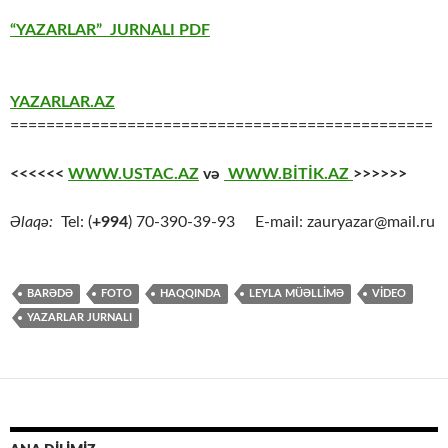
“YAZARLAR” JURNALI PDF
YAZARLAR.AZ
===============================================
<<<<<<
WWW.USTAC.AZ
və
WWW.BİTİK.AZ
>>>>>>
Əlaqə:
Tel: (
+994
) 70-390-39-93 E-mail: zauryazar@mail.ru
BARƏDƏ
FOTO
HAQQINDA
LEYLA MÜƏLLİMƏ
VİDEO
YAZARLAR JURNALI