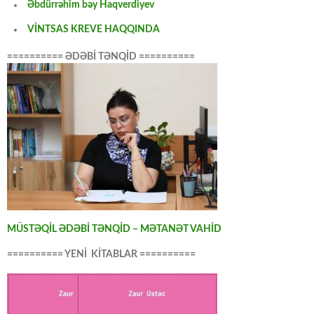
Əbdürrəhim bəy Haqverdiyev
VİNTSAS KREVE HAQQINDA
========== ƏDƏBİ TƏNQİD ==========
MÜSTƏQİL ƏDƏBİ TƏNQİD – MƏTANƏT VAHİD
========== YENİ KİTABLAR ==========