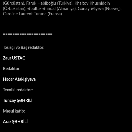
(Gürcüstan), Faruk Habiboğlu (Türkiyə), Khaitov Khusniddin
(Özbəkistan), Əbülfəz Əhməd (Almaniya), Günay Əliyeva (Norveç).
Caroline Laurent Turunc (Fransa).
=====================
Təsisçi və Baş redaktor:
Zaur USTAC
Redaktor:
Həcər Atakişiyeva
Texniki redaktor:
Tuncay ŞƏHRİLİ
Məsul katib:
Araz ŞƏHRİLİ