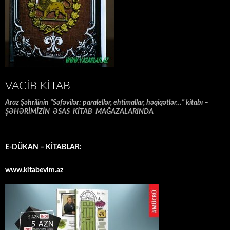
VACIB KITAB
Araz Şəhrilinin “Səfəvilər: paralellər, ehtimallar, həqiqətlər…” kitabı –
ŞƏHƏRİMİZİN ƏSAS KİTAB MAĞAZALARINDA
E-DÜKAN – KİTABLAR:
www.kitabevim.az