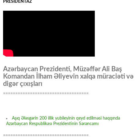
PRESİDENTAZ
Azərbaycan Prezidenti, Müzəffər Ali Baş
Komandan İlham Əliyevin xalqa müraciəti və
digər çıxışları
===================================
Aşıq Ələsgərin 200 illik yubileyinin qeyd edilməsi haqqında
Azərbaycan Respublikası Prezidentinin Sərəncamı
===================================