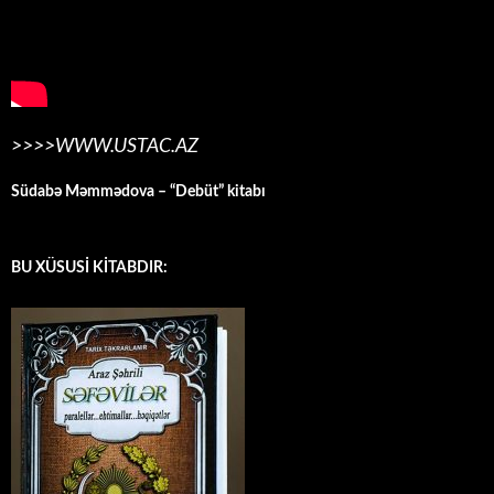
>>>>WWW.USTAC.AZ
Südabə Məmmədova – “Debüt” kitabı
BU XÜSUSİ KİTABDIR: