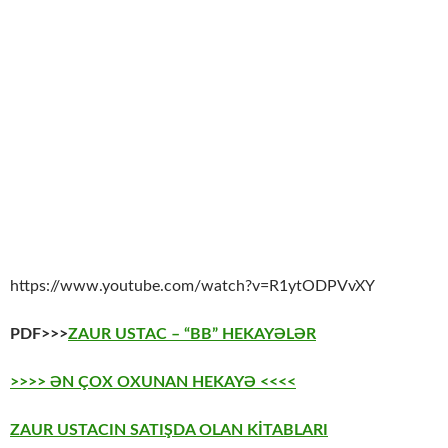
https://www.youtube.com/watch?v=R1ytODPVvXY
PDF>>>
ZAUR USTAC – “BB” HEKAYƏLƏR
>>>> ƏN ÇOX OXUNAN HEKAYƏ <<<<
ZAUR USTACIN SATIŞDA OLAN KİTABLARI