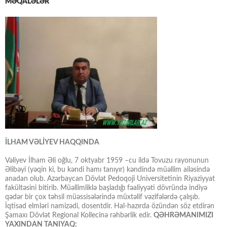
MƏQALƏLƏR
İLHAM VƏLİYEV HAQQINDA
Vəliyev İlham Əli oğlu, 7 oktyabr 1959 –cu ildə Tovuzu rayonunun
Əlibəyi (yəqin ki, bu kəndi hamı tanıyır) kəndində müəllim ailəsində
anadan olub. Azərbaycan Dövlət Pedoqoji Universitetinin Riyaziyyat
fakültəsini bitirib. Müəllimliklə başladığı fəaliyyəti dövründə indiyə
qədər bir çox təhsil müəssisələrində müxtəlif vəzifələrdə çalışıb.
İqtisad elmləri namizədi, dosentdir. Hal-hazırda özündən söz etdirən
Şamaxı Dövlət Regional Kollecinə rəhbərlik edir.
QƏHRƏMANIMIZI
YAXINDAN TANIYAQ: