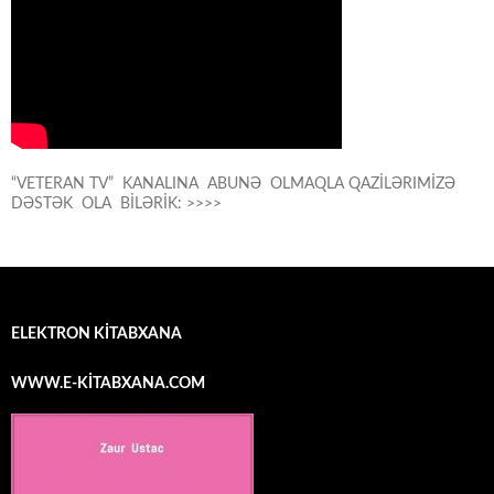
“VETERAN TV” KANALINA ABUNƏ OLMAQLA QAZİLƏRIMİZƏ
DƏSTƏK OLA BİLƏRİK: >>>>
ELEKTRON KİTABXANA
WWW.E-KİTABXANA.COM