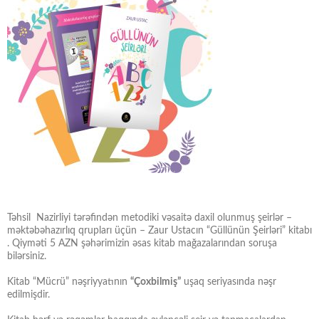
Təhsil Nazirliyi tərəfindən metodiki vəsaitə daxil olunmuş şeirlər –
məktəbəhazırlıq qrupları üçün – Zaur Ustacın “Güllünün Şeirləri” kitabı
. Qiyməti 5 AZN şəhərimizin əsas kitab mağazalarından soruşa
bilərsiniz.
Kitab “Mücrü” nəşriyyatının
“Çoxbilmiş”
uşaq seriyasında nəşr
edilmişdir.