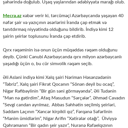
şəhərində doğulub. Uşaq yaşlarından ədəbiyyata marağı olub.
Mecra.az
xəbər verir ki, tərcüməçi Azərbaycanda yaşayan 40
nəfər şair və yazıçının əsərlərini İranda çap etmək və
tanıtdırmaq niyyətində olduğunu bildirib. İndiyə kimi 12
şairin şeirlər toplusunu İranda çap etdirib.
Qırx rəqəminin isə onun üçün müqəddəs rəqəm olduğunu
deyib. Çünki Cənubi Azərbaycanda qırx milyon azərbaycanlı
yaşadığı üçün o, bu cür simvolik rəqəm seçib.
Əli Aslani indiyə kimi Xalq şairi Nəriman Həsənzadənin
“Təbriz”, Xalq şairi Fikrət Qocanın “Sönən deyil bu ocaq”,
Nigar Rəfibəylinin “Bir gün səni görməyəndə”, Əli Tudənin
“Mən nə gətirdim”, Afaq Məsudun “Sərçələr”, Əhməd Cavadın
“Sevgi candan ayrılmaz, Abbas Səhhətin seçilmiş şeirləri,
Səddam Laçının “Xəncər kirpikli qız”, Fərqanə Səfərlinin
“Mənim ümidlərim”, Nigar Arifin “Xatirələr otağı”, Ülviyyə
Qəhrəmanın “Bir qadın şeir yazır”, Nuranə Rafaelqızının