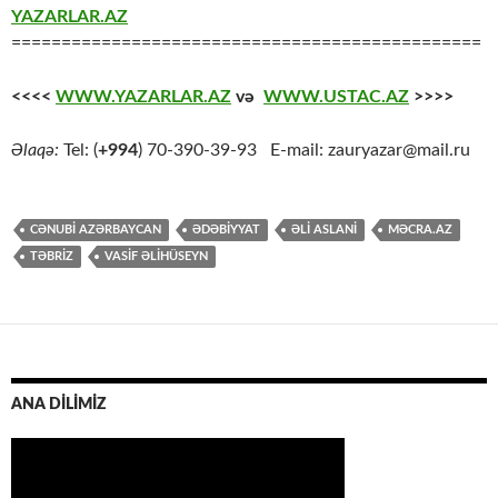
YAZARLAR.AZ
===============================================
<<<<
WWW.YAZARLAR.AZ
və
WWW.USTAC.AZ
>>>>
Əlaqə:
Tel: (
+994
) 70-390-39-93 E-mail: zauryazar@mail.ru
CƏNUBİ AZƏRBAYCAN
ƏDƏBİYYAT
ƏLİ ASLANİ
MƏCRA.AZ
TƏBRİZ
VASIF ƏLIHÜSEYN
ANA DİLİMİZ