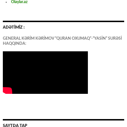
Olaylar.az
ADƏTİMİZ :
GENERAL KƏRİM KƏRİMOV “QURAN OXUMAQ”-“YASİN” SURƏSİ
HAQQINDA:
SAYTDA TAP