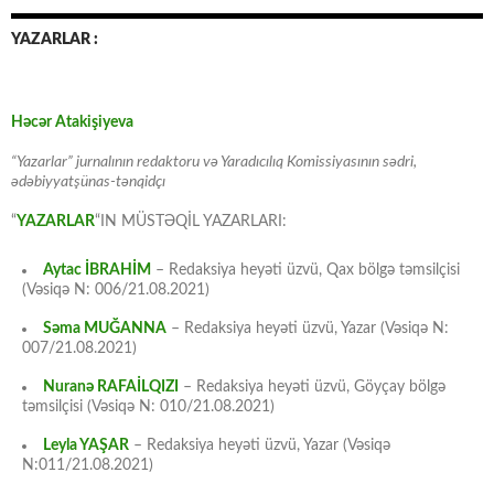
YAZARLAR :
Həcər Atakişiyeva
“Yazarlar” jurnalının redaktoru və Yaradıcılıq Komissiyasının sədri,
ədəbiyyatşünas-tənqidçı
“
YAZARLAR
“IN MÜSTƏQİL YAZARLARI:
Aytac İBRAHİM
– Redaksiya heyəti üzvü, Qax bölgə təmsilçisi
(Vəsiqə N: 006/21.08.2021)
Səma MUĞANNA
– Redaksiya heyəti üzvü, Yazar (Vəsiqə N:
007/21.08.2021)
Nuranə RAFAİLQIZI
– Redaksiya heyəti üzvü, Göyçay bölgə
təmsilçisi (Vəsiqə N: 010/21.08.2021)
Leyla YAŞAR
– Redaksiya heyəti üzvü, Yazar (Vəsiqə
N:011/21.08.2021)