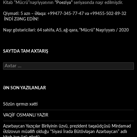
Kitab “Mücrü”nəşriyyatının
“Poeziya”
seriyasında nəşr edilmişdir.
Qiyməti: 5 azn – Əlaqə: +99477-345-77-47 və +99455-502-89-32
İNDİ ZƏNG EDİN!
Nəşr göstəriciləri: 64 səhifə, A5, ağ-qara, “Mücrü” Nəşriyyatı / 2020
SAYTDA TAM AXTARIŞ
Axtarış:
ƏN SON YAZILANLAR
Sözün qırmızı xətti
VAQİF OSMANLI YAZIR
Azərbaycan Yazıçılar Birliyinin üzvü, prezident təqaüdçüsü Mirdaməd
Əzizovun müəllifi olduğu “Siyasi İradə Bütövləşən Azərbaycan” adlı