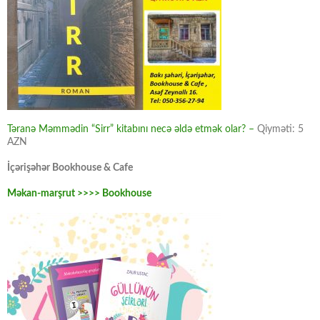
Təranə Məmmədin “Sirr” kitabını necə əldə etmək olar? –
Qiyməti: 5
AZN
İçərişəhər Bookhouse & Cafe
Məkan-marşrut >>>> Bookhouse