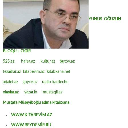
YUNUS OĞUZUN
BLOQU – CIĞIR
525.az
hafta.az
kultur.az
butov.az
tezadlar.az
kitabevim.az
kitabxana.net
adalet.az
goyce.az
radio-kardeche
olaylar.az
yazar.in
mustaqil.az
Mustafa Müseyiboğlu adına kitabxana
WWW.KİTABEVİM.AZ
WWW.BEYDEMİR.RU