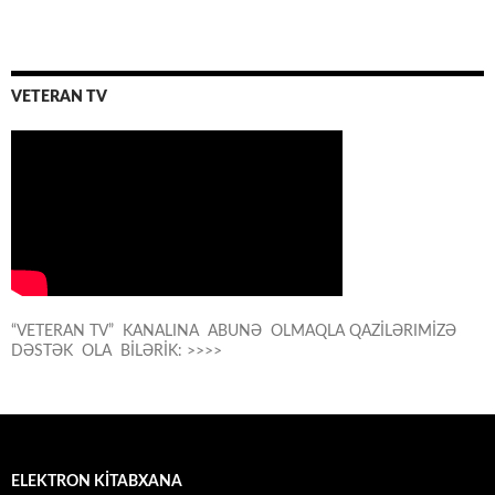
VETERAN TV
“VETERAN TV” KANALINA ABUNƏ OLMAQLA QAZİLƏRIMİZƏ
DƏSTƏK OLA BİLƏRİK: >>>>
ELEKTRON KİTABXANA