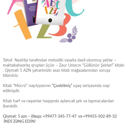
Təhsil Nazirliyi tərəfindən metodiki vəsaitə daxil olunmuş şeirlər –
məktəbəhazırlıq qrupları üçün – Zaur Ustacın “Güllünün Şeirləri” kitabı
. Qiyməti 5 AZN şəhərimizin əsas kitab mağazalarından soruşa
bilərsiniz.
Kitab “Mücrü” nəşriyyatının
“Çoxbilmiş”
uşaq seriyasında nəşr
edilmişdir.
Kitab hərf və rəqəmlər haqqında əyləncəli şeir və tapmacalardan
ibarətdir.
Qiymət: 5 azn – Əlaqə: +99477-345-77-47 və +99455-502-89-32
İNDİ ZƏNG EDİN!