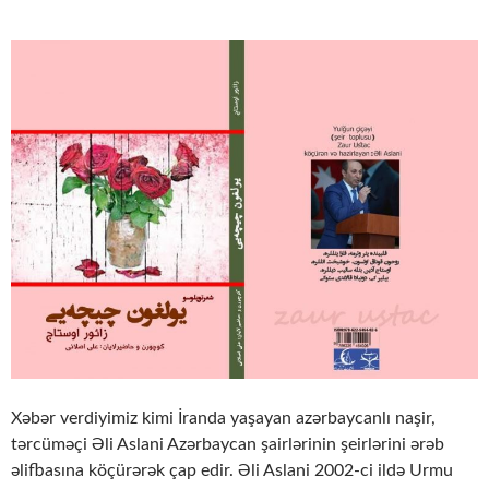
Xəbər verdiyimiz kimi İranda yaşayan azərbaycanlı naşir,
tərcüməçi Əli Aslani Azərbaycan şairlərinin şeirlərini ərəb
əlifbasına köçürərək çap edir. Əli Aslani 2002-ci ildə Urmu