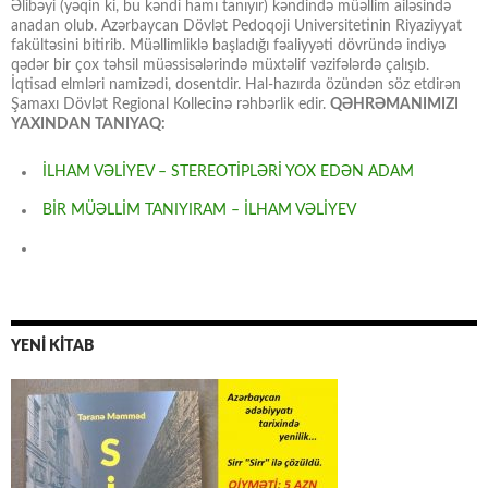
Əlibəyi (yəqin ki, bu kəndi hamı tanıyır) kəndində müəllim ailəsində
anadan olub. Azərbaycan Dövlət Pedoqoji Universitetinin Riyaziyyat
fakültəsini bitirib. Müəllimliklə başladığı fəaliyyəti dövründə indiyə
qədər bir çox təhsil müəssisələrində müxtəlif vəzifələrdə çalışıb.
İqtisad elmləri namizədi, dosentdir. Hal-hazırda özündən söz etdirən
Şamaxı Dövlət Regional Kollecinə rəhbərlik edir.
QƏHRƏMANIMIZI
YAXINDAN TANIYAQ:
İLHAM VƏLİYEV – STEREOTİPLƏRİ YOX EDƏN ADAM
BİR MÜƏLLİM TANIYIRAM – İLHAM VƏLİYEV
YENİ KİTAB