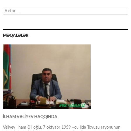
Axtarış:
MƏQALƏLƏR
İLHAM VƏLİYEV HAQQINDA
Vəliyev İlham Əli oğlu, 7 oktyabr 1959 –cu ildə Tovuzu rayonunun