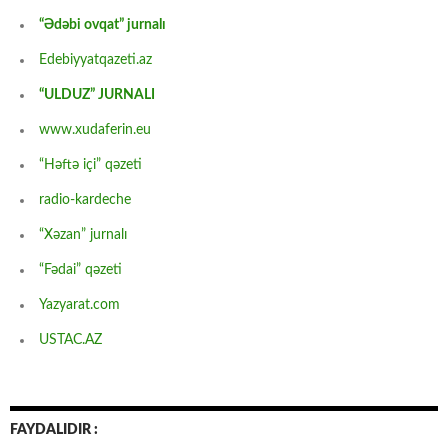
“Ədəbi ovqat” jurnalı
Edebiyyatqazeti.az
“ULDUZ” JURNALI
www.xudaferin.eu
“Həftə içi” qəzeti
radio-kardeche
“Xəzan” jurnalı
“Fədai” qəzeti
Yazyarat.com
USTAC.AZ
FAYDALIDIR :