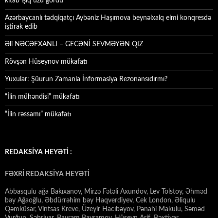
kitab işıq üzü gördü
Azərbaycanlı tədqiqatçı Aybəniz Haşımova beynəlxalq elmi konqresdə
iştirak edib
Əli NƏCƏFXANLI – GECƏNİ SEVMƏYƏN QIZ
Rövşən Hüseynov mükafatı
Yuxular: Şüurun Zamanla İnformasiya Rezonansıdırmı?
“İlin mühəndisi” mükafatı
“İlin rəssamı” mükafatı
REDAKSİYA HEYƏTİ :
FƏXRİ REDAKSİYA HEYƏTİ
Abbasqulu ağa Bakıxanov, Mirzə Fətəli Axundov, Lev Tolstoy, Əhməd
bəy Ağaoğlu, Əbdürrəhim bəy Haqverdiyev, Cek London, Əliqulu
Qəmküsar, Vintsas Kreve, Üzeyir Hacıbəyov, Pənahi Makulu, Səməd