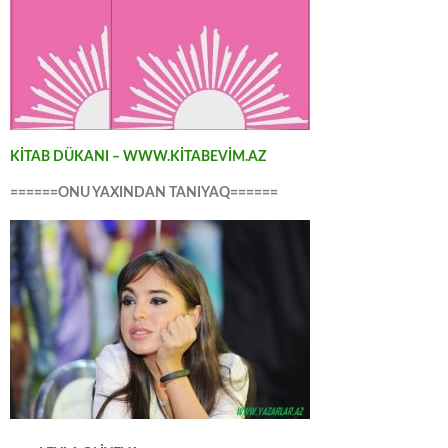
KİTAB DÜKANI – WWW.KİTABEVİM.AZ
======ONU YAXINDAN TANIYAQ======