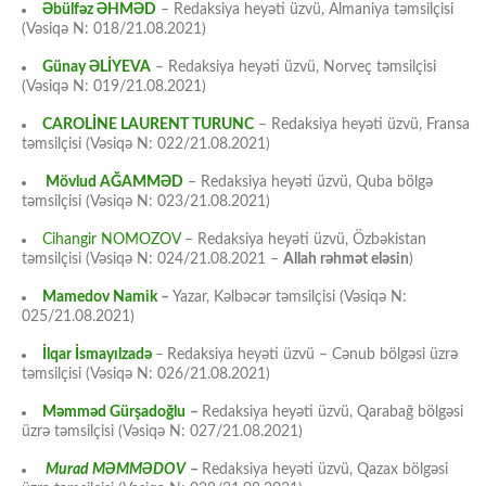
Əbülfəz ƏHMƏD
– Redaksiya heyəti üzvü, Almaniya təmsilçisi
(Vəsiqə N: 018/21.08.2021)
Günay ƏLİYEVA
– Redaksiya heyəti üzvü, Norveç təmsilçisi
(Vəsiqə N: 019/21.08.2021)
CAROLİNE LAURENT TURUNC
– Redaksiya heyəti üzvü, Fransa
təmsilçisi (Vəsiqə N: 022/21.08.2021)
Mövlud AĞAMMƏD
– Redaksiya heyəti üzvü, Quba bölgə
təmsilçisi (Vəsiqə N: 023/21.08.2021)
Cihangir NOMOZOV
– Redaksiya heyəti üzvü, Özbəkistan
təmsilçisi (Vəsiqə N: 024/21.08.2021 –
Allah rəhmət eləsin
)
Mamedov Namik
–
Yazar, Kəlbəcər təmsilçisi (Vəsiqə N:
025/21.08.2021)
İlqar İsmayılzadə
–
Redaksiya heyəti üzvü – Cənub bölgəsi üzrə
təmsilçisi (Vəsiqə N: 026/21.08.2021)
Məmməd Gürşadoğlu
–
Redaksiya heyəti üzvü, Qarabağ bölgəsi
üzrə təmsilçisi (Vəsiqə N: 027/21.08.2021)
Murad MƏMMƏDOV
–
Redaksiya heyəti üzvü, Qazax bölgəsi