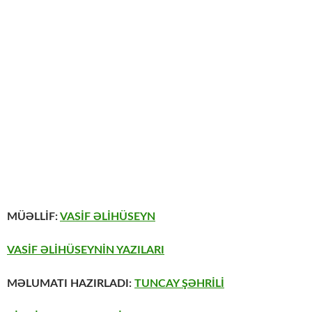
MÜƏLLİF:
VASİF ƏLİHÜSEYN
VASİF ƏLİHÜSEYNİN YAZILARI
MƏLUMATI HAZIRLADI:
TUNCAY ŞƏHRİLİ