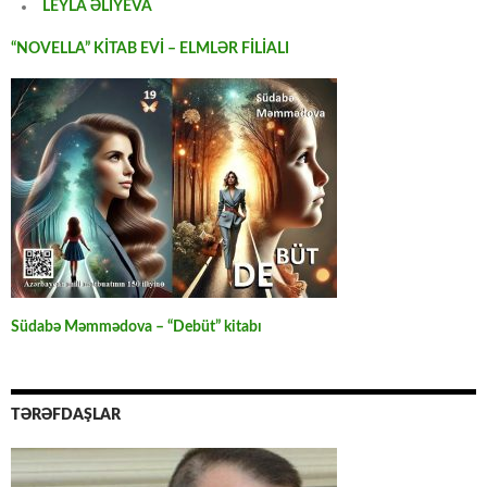
LEYLA ƏLİYEVA
“NOVELLA” KİTAB EVİ – ELMLƏR FİLİALI
Südabə Məmmədova – “Debüt” kitabı
TƏRƏFDAŞLAR