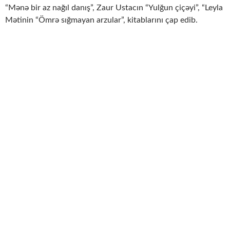
“Mənə bir az nağıl danış”, Zaur Ustacın “Yulğun çiçəyi”, “Leyla
Mətinin “Ömrə sığmayan arzular”, kitablarını çap edib.