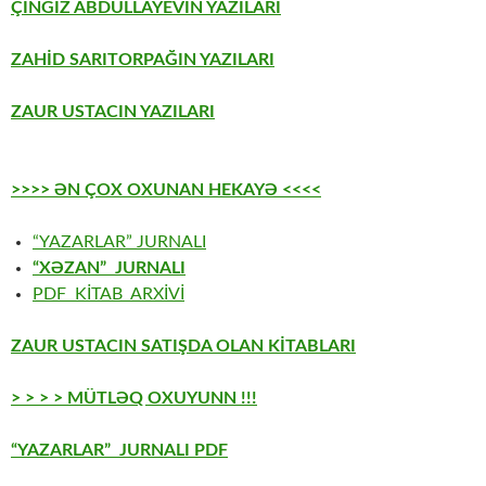
ÇİNGİZ ABDULLAYEVİN YAZILARI
ZAHİD SARITORPAĞIN YAZILARI
ZAUR USTACIN YAZILARI
>>>> ƏN ÇOX OXUNAN HEKAYƏ <<<<
“YAZARLAR” JURNALI
“XƏZAN” JURNALI
PDF KİTAB ARXİVİ
ZAUR USTACIN SATIŞDA OLAN KİTABLARI
> > > > MÜTLƏQ OXUYUNN !!!
“YAZARLAR” JURNALI PDF