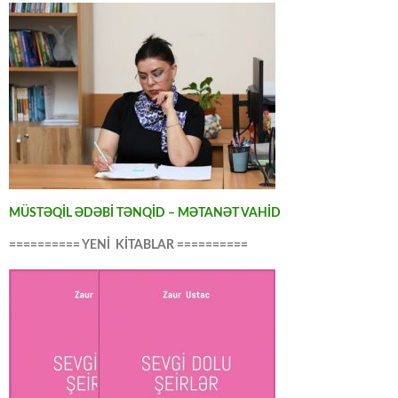
MÜSTƏQİL ƏDƏBİ TƏNQİD – MƏTANƏT VAHİD
========== YENİ KİTABLAR ==========