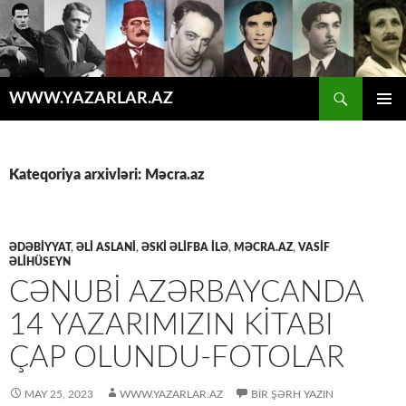
Axtar
WWW.YAZARLAR.AZ
MÜHTƏVIYYATA
ƏSAS
KEÇ
MENYU
Kateqoriya arxivləri: Məcra.az
ƏDƏBİYYAT
,
ƏLI ASLANI
,
ƏSKİ ƏLİFBA İLƏ
,
MƏCRA.AZ
,
VASIF
ƏLIHÜSEYN
CƏNUBI AZƏRBAYCANDA
14 YAZARIMIZIN KITABI
ÇAP OLUNDU-FOTOLAR
MAY 25, 2023
WWW.YAZARLAR.AZ
BIR ŞƏRH YAZIN