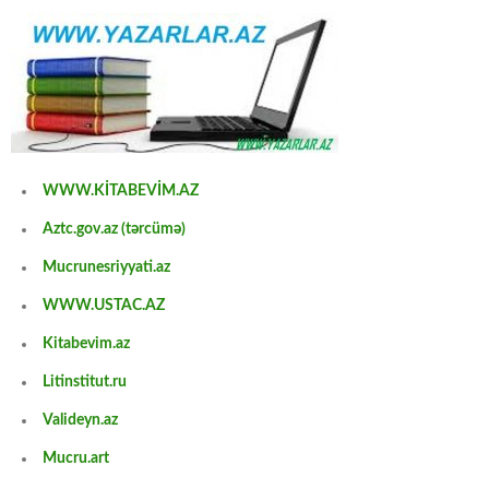
WWW.KİTABEVİM.AZ
Aztc.gov.az (tərcümə)
Mucrunesriyyati.az
WWW.USTAC.AZ
Kitabevim.az
Litinstitut.ru
Valideyn.az
Mucru.art