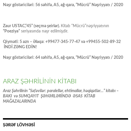
Nəşr göstəriciləri: 56 səhifə, A5, ağ-qara, “Mücrü” Nəşriyyatı / 2020
Zaur USTAC,“45” (seçmə şeirlər).
Kitab “Mücrü”nəşriyyatının
“Poeziya”
seriyasında nəşr edilmişdir.
Qiyməti: 5 azn – Əlaqə: +99477-345-77-47 və +99455-502-89-32
İNDİ ZƏNG EDİN!
Nəşr göstəriciləri: 64 səhifə, A5, ağ-qara, “Mücrü” Nəşriyyatı / 2020
ARAZ ŞƏHRİLİNİN KİTABI
Araz Şəhrilinin “Səfəvilər: paralellər, ehtimallar, həqiqətlər…” kitabı –
BAKI və SUMQAYIT ŞƏHƏRLƏRİNDƏ ƏSAS KİTAB
MAĞAZALARINDA
ŞƏRƏF LÖVHƏSİ