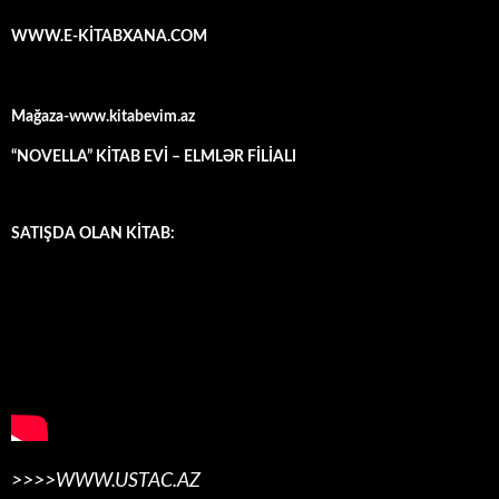
WWW.E-KİTABXANA.COM
Mağaza-www.kitabevim.az
“NOVELLA” KİTAB EVİ – ELMLƏR FİLİALI
SATIŞDA OLAN KİTAB:
>>>>WWW.USTAC.AZ