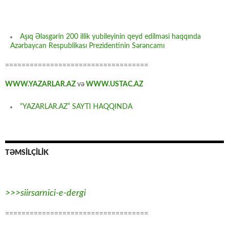
Aşıq Ələsgərin 200 illik yubileyinin qeyd edilməsi haqqında
Azərbaycan Respublikası Prezidentinin Sərəncamı
===================================
WWW.YAZARLAR.AZ
və
WWW.USTAC.AZ
“YAZARLAR.AZ” SAYTI HAQQINDA
TƏMSİLÇİLİK
>>>siirsarnici-e-dergi
===================================