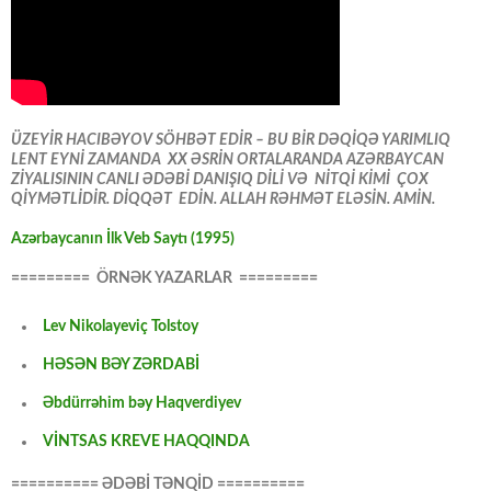
ÜZEYİR HACIBƏYOV SÖHBƏT EDİR – BU BİR DƏQİQƏ YARIMLIQ
LENT EYNİ ZAMANDA XX ƏSRİN ORTALARANDA AZƏRBAYCAN
ZİYALISININ CANLI ƏDƏBİ DANIŞIQ DİLİ VƏ NİTQİ KİMİ ÇOX
QİYMƏTLİDİR. DİQQƏT EDİN. ALLAH RƏHMƏT ELƏSİN. AMİN.
Azərbaycanın İlk Veb Saytı (1995)
========= ÖRNƏK YAZARLAR =========
Lev Nikolayeviç Tolstoy
HƏSƏN BƏY ZƏRDABİ
Əbdürrəhim bəy Haqverdiyev
VİNTSAS KREVE HAQQINDA
========== ƏDƏBİ TƏNQİD ==========