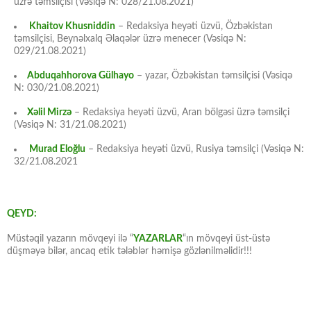
üzrə təmsilçisi (Vəsiqə N: 028/21.08.2021)
Khaitov Khusniddin
– Redaksiya heyəti üzvü, Özbəkistan
təmsilçisi, Beynəlxalq Əlaqələr üzrə menecer (Vəsiqə N:
029/21.08.2021)
Abduqahhorova Gülhayo
– yazar, Özbəkistan təmsilçisi (Vəsiqə
N: 030/21.08.2021)
Xəlil Mirzə
– Redaksiya heyəti üzvü, Aran bölgəsi üzrə təmsilçi
(Vəsiqə N: 31/21.08.2021)
Murad Eloğlu
– Redaksiya heyəti üzvü, Rusiya təmsilçi (Vəsiqə N:
32/21.08.2021
QEYD:
Müstəqil yazarın mövqeyi ilə “
YAZARLAR
“ın mövqeyi üst-üstə
düşməyə bilər, ancaq etik tələblər həmişə gözlənilməlidir!!!