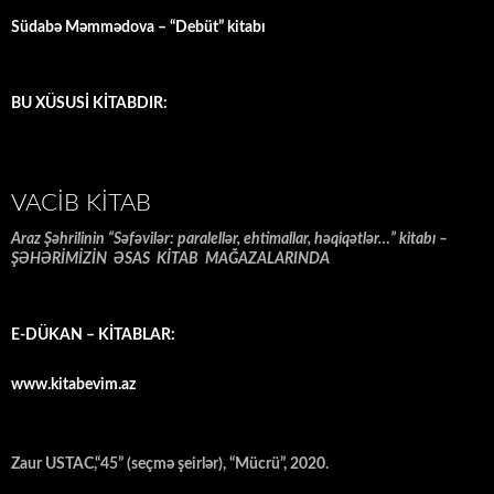
Südabə Məmmədova – “Debüt” kitabı
BU XÜSUSİ KİTABDIR:
VACIB KITAB
Araz Şəhrilinin “Səfəvilər: paralellər, ehtimallar, həqiqətlər…” kitabı –
ŞƏHƏRİMİZİN ƏSAS KİTAB MAĞAZALARINDA
E-DÜKAN – KİTABLAR:
www.kitabevim.az
Zaur USTAC,“45” (seçmə şeirlər), “Mücrü”, 2020.