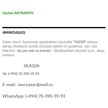
Qurban BAYRAMOV
ƏMƏKDAŞLIQ
Salam olsun! Saytımızda qeydiyatdan keçməklə
“YAZAR”
statusu
alaraq, istədiyiniz vaxtda müstəqil şəkildə öz yazılarınızı dərc edə
bilərsiniz
(
bu çox sadə və asandır
).
Qeydiyyatdan keçmək üçün əlaqə
saxlayın.
ƏLAQƏ:
Tel: (+994) 70-390-39-93
E-mail: zauryazar@mail.ru
WhatsApp: (
+994
) 70-390-39-93