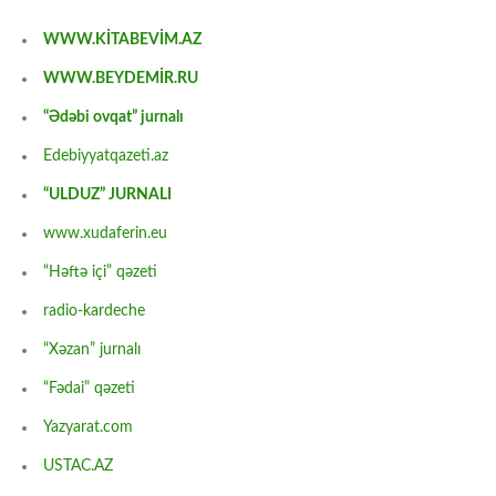
WWW.KİTABEVİM.AZ
WWW.BEYDEMİR.RU
“Ədəbi ovqat” jurnalı
Edebiyyatqazeti.az
“ULDUZ” JURNALI
www.xudaferin.eu
“Həftə içi” qəzeti
radio-kardeche
“Xəzan” jurnalı
“Fədai” qəzeti
Yazyarat.com
USTAC.AZ