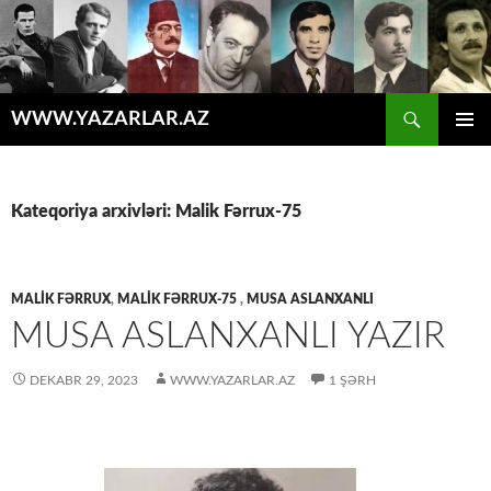
Axtar
WWW.YAZARLAR.AZ
MÜHTƏVIYYATA
ƏSAS
KEÇ
MENYU
Kateqoriya arxivləri: Malik Fərrux-75
MALIK FƏRRUX
,
MALIK FƏRRUX-75
,
MUSA ASLANXANLI
MUSA ASLANXANLI YAZIR
DEKABR 29, 2023
WWW.YAZARLAR.AZ
1 ŞƏRH