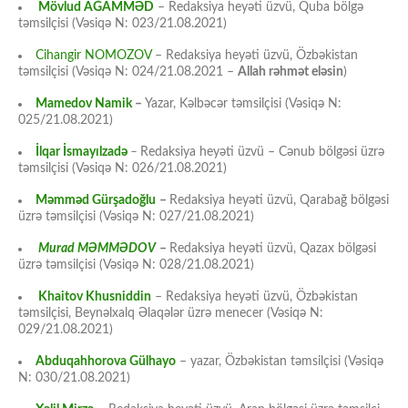
Mövlud AĞAMMƏD
– Redaksiya heyəti üzvü, Quba bölgə
təmsilçisi (Vəsiqə N: 023/21.08.2021)
Cihangir NOMOZOV
– Redaksiya heyəti üzvü, Özbəkistan
təmsilçisi (Vəsiqə N: 024/21.08.2021 –
Allah rəhmət eləsin
)
Mamedov Namik
–
Yazar, Kəlbəcər təmsilçisi (Vəsiqə N:
025/21.08.2021)
İlqar İsmayılzadə
–
Redaksiya heyəti üzvü – Cənub bölgəsi üzrə
təmsilçisi (Vəsiqə N: 026/21.08.2021)
Məmməd Gürşadoğlu
–
Redaksiya heyəti üzvü, Qarabağ bölgəsi
üzrə təmsilçisi (Vəsiqə N: 027/21.08.2021)
Murad MƏMMƏDOV
–
Redaksiya heyəti üzvü, Qazax bölgəsi
üzrə təmsilçisi (Vəsiqə N: 028/21.08.2021)
Khaitov Khusniddin
– Redaksiya heyəti üzvü, Özbəkistan
təmsilçisi, Beynəlxalq Əlaqələr üzrə menecer (Vəsiqə N:
029/21.08.2021)
Abduqahhorova Gülhayo
– yazar, Özbəkistan təmsilçisi (Vəsiqə
N: 030/21.08.2021)