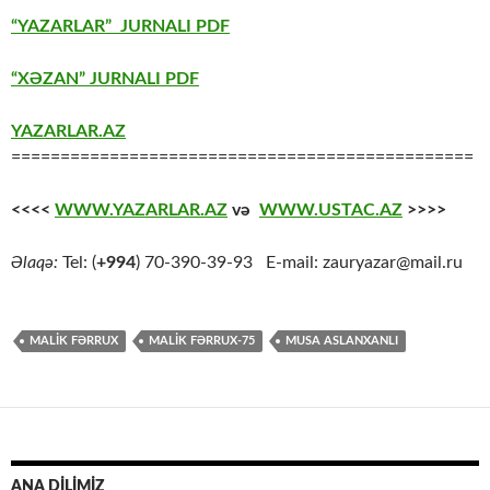
“YAZARLAR” JURNALI PDF
“XƏZAN” JURNALI PDF
YAZARLAR.AZ
===============================================
<<<<
WWW.YAZARLAR.AZ
və
WWW.USTAC.AZ
>>>>
Əlaqə:
Tel: (
+994
) 70-390-39-93 E-mail: zauryazar@mail.ru
MALIK FƏRRUX
MALIK FƏRRUX-75
MUSA ASLANXANLI
ANA DİLİMİZ