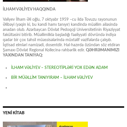
İLHAM VƏLİYEV HAQQINDA
Vəliyev İlham Əli oğlu, 7 oktyabr 1959 –cu ildə Tovuzu rayonunun
Əlibəyi (yəqin ki, bu kəndi hamı tanıyır) kəndində müəllim ailəsində
anadan olub. Azərbaycan Dövlət Pedoqoji Universitetinin Riyaziyyat
fakültəsini bitirib. Müəllimliklə başladığı fəaliyyəti dövründə indiyə
qədər bir çox təhsil müəssisələrində müxtəlif vəzifələrdə çalışıb.
İqtisad elmləri namizədi, dosentdir. Hal-hazırda özündən söz etdirən
Şamaxı Dövlət Regional Kollecinə rəhbərlik edir.
QƏHRƏMANIMIZI
YAXINDAN TANIYAQ:
İLHAM VƏLİYEV – STEREOTİPLƏRİ YOX EDƏN ADAM
BİR MÜƏLLİM TANIYIRAM – İLHAM VƏLİYEV
YENİ KİTAB