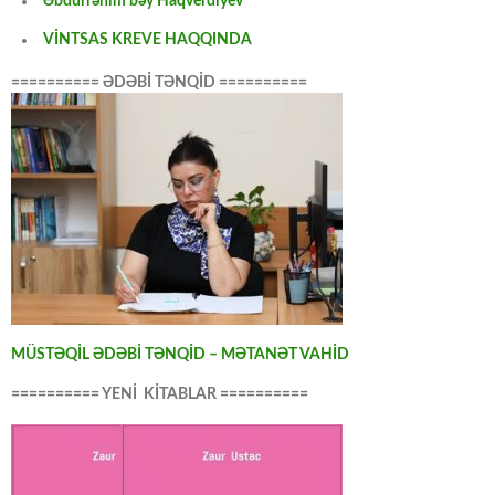
Əbdürrəhim bəy Haqverdiyev
VİNTSAS KREVE HAQQINDA
========== ƏDƏBİ TƏNQİD ==========
MÜSTƏQİL ƏDƏBİ TƏNQİD – MƏTANƏT VAHİD
========== YENİ KİTABLAR ==========