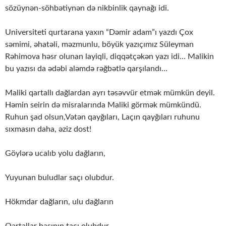
sözüynən-söhbətiynən də nikbinlik qaynağı idi.
Universiteti qurtarana yaxın “Dəmir adam”ı yazdı Çox
səmimi, əhatəli, məzmunlu, böyük yazıçımız Süleyman
Rəhimova həsr olunan layiqli, diqqətçəkən yazı idi… Malikin
bu yazısı da ədəbi aləmdə rəğbətlə qarşılandı…
Maliki qartallı dağlardan ayrı təsəvvür etmək mümkün deyil.
Həmin seirin də misralarında Maliki görmək mümkündü.
Ruhun şad olsun,Vətən qayğıları, Laçın qayğıları ruhunu
sıxmasın daha, əziz dost!
Göylərə ucalıb yolu dağların,
Yuyunan buludlar saçı olubdur.
Hökmdar dağların, ulu dağların