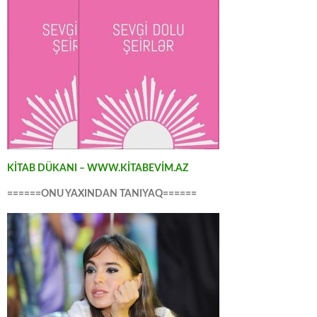
KİTAB DÜKANI – WWW.KİTABEVİM.AZ
======ONU YAXINDAN TANIYAQ======