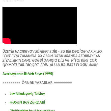
ÜZEYİR HACIBƏYOV SÖHBƏT EDİR – BU BİR DƏQİQƏ YARIMLIQ
LENT EYNİ ZAMANDA XX ƏSRİN ORTALARANDA AZƏRBAYCAN
ZİYALISININ CANLI ƏDƏBİ DANIŞIQ DİLİ VƏ NİTQİ KİMİ ÇOX
QİYMƏTLİDİR. DİQQƏT EDİN. ALLAH RƏHMƏT ELƏSİN. AMİN.
Azərbaycanın İlk Veb Saytı (1995)
========= ÖRNƏK YAZARLAR =========
Lev Nikolayeviç Tolstoy
HƏSƏN BƏY ZƏRDABİ