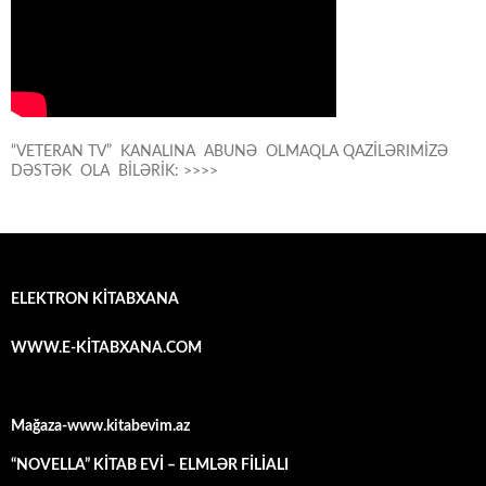
“VETERAN TV” KANALINA ABUNƏ OLMAQLA QAZİLƏRIMİZƏ
DƏSTƏK OLA BİLƏRİK: >>>>
ELEKTRON KİTABXANA
WWW.E-KİTABXANA.COM
Mağaza-www.kitabevim.az
“NOVELLA” KİTAB EVİ – ELMLƏR FİLİALI