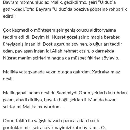
Bayram məmnunluqla:: Malik, gecikdirmə, şeiri “Ulduz”a
gətir-,dedi.Tofiq Bayram “Ulduz”da poeziya şöbəsinə rəhbərlik
edirdi.
Çox keçmədi o möhtəşəm şeir geniş oxucu aiditoryasına
təqdim edildi. Deyim ki, Nüsrət gözəl şair olmaqla bərabər,
ürəyigeniş insan idi.Dost uğuruna sevinən, o uğurları təqdir
edən, paylaşan insan idi.Allah rəhmət etsin, o dərnəkdə
Nüsrət mənim şeirlərim haqda da müsbət fikirlər söyləyib.
Maliklə yataqxanada yaxın otaqda qalırdım. Xatirələrim az
deyil.
Malik qapalı adam deyildı. Səmimiydi.Onun şeirləri də ruhdan
gələn, əbədi diriliyə, həyata bağlı şeirlərdi. Mən də bəzən
şeirlərimi Malikə oxuyurdum…
Onun təklifi ilə yağışlı havada pəncərədən baxıb
gördüklərimizi şeirə cevirməyimizi xatırlayıram… O,