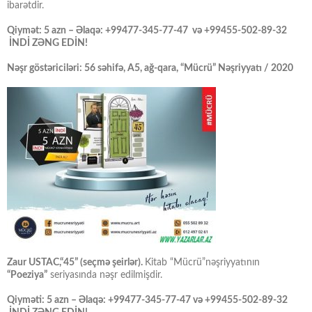
ibarətdir.
Qiymət: 5 azn – Əlaqə: +99477-345-77-47 və +99455-502-89-32
İNDİ ZƏNG EDİN!
Nəşr göstəriciləri: 56 səhifə, A5, ağ-qara, “Mücrü” Nəşriyyatı / 2020
Zaur USTAC,“45” (seçmə şeirlər).
Kitab “Mücrü”nəşriyyatının
“Poeziya”
seriyasında nəşr edilmişdir.
Qiyməti: 5 azn – Əlaqə: +99477-345-77-47 və +99455-502-89-32