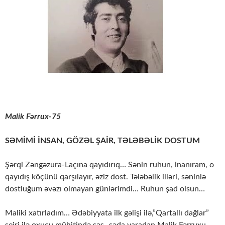
Malik Fərrux-75
SƏMİMİ İNSAN, GÖZƏL ŞAİR, TƏLƏBƏLİK DOSTUM
Şərqi Zəngəzura-Laçına qayıdırıq… Sənin ruhun, inanıram, o
qayıdış köçünü qarşılayır, əziz dost. Tələbəlik illəri, səninlə
dostluğum əvəzı olmayan günlərimdi… Ruhun şad olsun…
Maliki xatırladım… Ədəbiyyata ilk gəlişi ilə,”Qartallı dağlar”