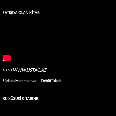
SATIŞDA OLAN KİTAB:
>>>>WWW.USTAC.AZ
Südabə Məmmədova – “Debüt” kitabı
BU XÜSUSİ KİTABDIR: