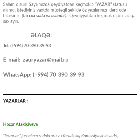
Salam olsun! Saytımızda qeydiyatdan keçməklə
“YAZAR”
statusu
alaraq, istədiyiniz vaxtda müstəqil şəkildə öz yazılarınızı dərc edə
bilərsiniz
(
bu çox sadə və asandır
).
Qeydiyyatdan keçmək üçün əlaqə
saxlayın.
ƏLAQƏ:
Tel: (+994) 70-390-39-93
E-mail: zauryazar@mail.ru
WhatsApp: (
+994
) 70-390-39-93
YAZARLAR :
Həcər Atakişiyeva
“Yazarlar” jurnalının redaktoru və Yaradıcılıq Komissiyasının sədri,