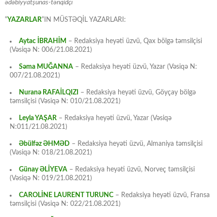
ədəbiyyatşünas-tənqidçı
“
YAZARLAR
“IN MÜSTƏQİL YAZARLARI:
Aytac İBRAHİM
– Redaksiya heyəti üzvü, Qax bölgə təmsilçisi
(Vəsiqə N: 006/21.08.2021)
Səma MUĞANNA
– Redaksiya heyəti üzvü, Yazar (Vəsiqə N:
007/21.08.2021)
Nuranə RAFAİLQIZI
– Redaksiya heyəti üzvü, Göyçay bölgə
təmsilçisi (Vəsiqə N: 010/21.08.2021)
Leyla YAŞAR
– Redaksiya heyəti üzvü, Yazar (Vəsiqə
N:011/21.08.2021)
Əbülfəz ƏHMƏD
– Redaksiya heyəti üzvü, Almaniya təmsilçisi
(Vəsiqə N: 018/21.08.2021)
Günay ƏLİYEVA
– Redaksiya heyəti üzvü, Norveç təmsilçisi
(Vəsiqə N: 019/21.08.2021)
CAROLİNE LAURENT TURUNC
– Redaksiya heyəti üzvü, Fransa
təmsilçisi (Vəsiqə N: 022/21.08.2021)