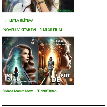
LEYLA ƏLİYEVA
“NOVELLA” KİTAB EVİ – ELMLƏR FİLİALI
Südabə Məmmədova – “Debüt” kitabı