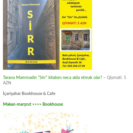
Təranə Məmmədin “Sirr” kitabını necə əldə etmək olar? –
Qiyməti: 5
AZN
İçərişəhər Bookhouse & Cafe
Məkan-marşrut >>>> Bookhouse