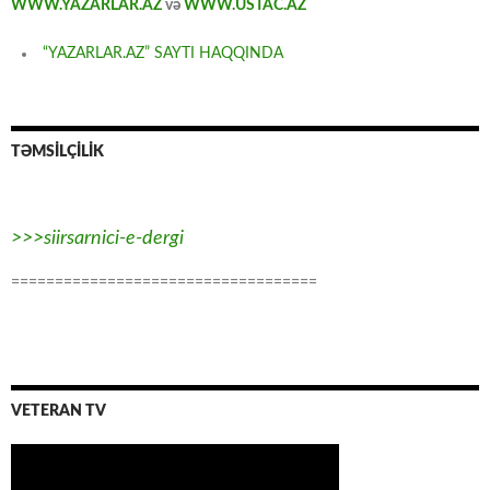
WWW.YAZARLAR.AZ
və
WWW.USTAC.AZ
“YAZARLAR.AZ” SAYTI HAQQINDA
TƏMSİLÇİLİK
>>>siirsarnici-e-dergi
===================================
VETERAN TV