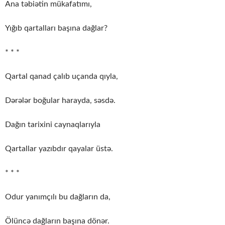
Ana təbiətin mükafatımı,
Yığıb qartalları başına dağlar?
* * *
Qartal qanad çalıb uçanda qıyla,
Dərələr boğular harayda, səsdə.
Dağın tarixini caynaqlarıyla
Qartallar yazıbdır qayalar üstə.
* * *
Odur yanımçılı bu dağların da,
Ölüncə dağların başına dönər.