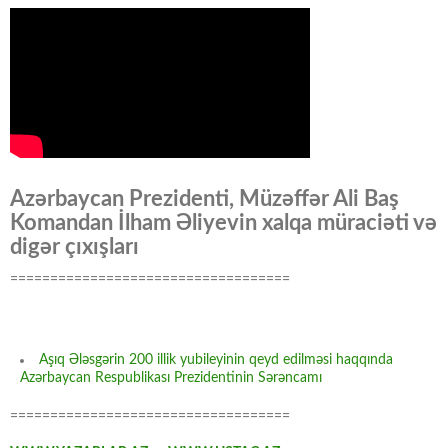
Azərbaycan Prezidenti, Müzəffər Ali Baş
Komandan İlham Əliyevin xalqa müraciəti və
digər çıxışları
===================================
Aşıq Ələsgərin 200 illik yubileyinin qeyd edilməsi haqqında
Azərbaycan Respublikası Prezidentinin Sərəncamı
===================================