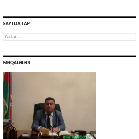
SAYTDA TAP
Axtarış:
MƏQALƏLƏR