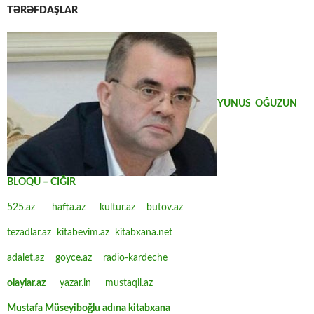
TƏRƏFDAŞLAR
YUNUS OĞUZUN
BLOQU – CIĞIR
525.az
hafta.az
kultur.az
butov.az
tezadlar.az
kitabevim.az
kitabxana.net
adalet.az
goyce.az
radio-kardeche
olaylar.az
yazar.in
mustaqil.az
Mustafa Müseyiboğlu adına kitabxana