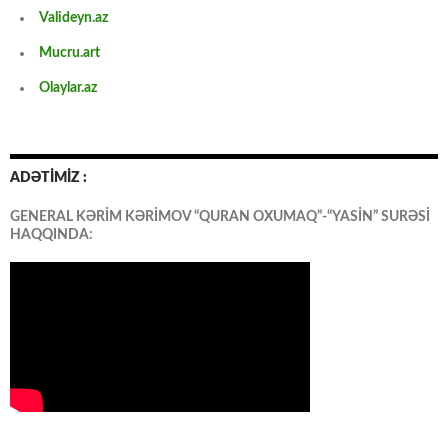
Valideyn.az
Mucru.art
Olaylar.az
ADƏTİMİZ :
GENERAL KƏRİM KƏRİMOV “QURAN OXUMAQ”-“YASİN” SURƏSİ
HAQQINDA: