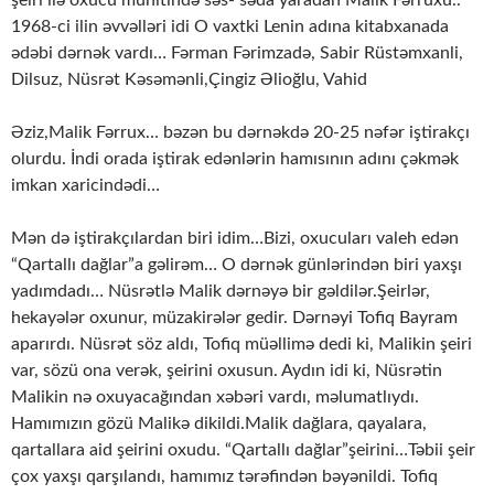
şeiri ilə oxucu mühitində səs- səda yaradan Malik Fərruxu..
1968-ci ilin əvvəlləri idi O vaxtki Lenin adına kitabxanada
ədəbi dərnək vardı… Fərman Fərimzadə, Sabir Rüstəmxanli,
Dilsuz, Nüsrət Kəsəmənli,Çingiz Əlioğlu, Vahid
Əziz,Malik Fərrux… bəzən bu dərnəkdə 20-25 nəfər iştirakçı
olurdu. İndi orada iştirak edənlərin hamısının adını çəkmək
imkan xaricindədi…
Mən də iştirakçılardan biri idim…Bizi, oxucuları valeh edən
“Qartallı dağlar”a gəlirəm… O dərnək günlərindən biri yaxşı
yadımdadı… Nüsrətlə Malik dərnəyə bir gəldilər.Şeirlər,
hekayələr oxunur, müzakirələr gedir. Dərnəyi Tofiq Bayram
aparırdı. Nüsrət söz aldı, Tofiq müəllimə dedi ki, Malikin şeiri
var, sözü ona verək, şeirini oxusun. Aydın idi ki, Nüsrətin
Malikin nə oxuyacağından xəbəri vardı, məlumatlıydı.
Hamımızın gözü Malikə dikildi.Malik dağlara, qayalara,
qartallara aid şeirini oxudu. “Qartallı dağlar”şeirini…Təbii şeir
çox yaxşı qarşılandı, hamımız tərəfindən bəyənildi. Tofiq