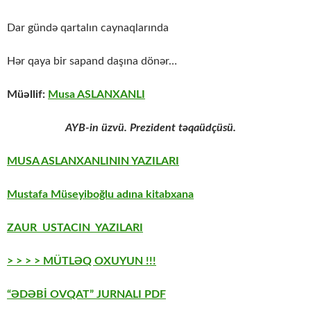
Dar gündə qartalın caynaqlarında
Hər qaya bir sapand daşına dönər…
Müəllif:
Musa ASLANXANLI
AYB-in üzvü. Prezident təqaüdçüsü.
MUSA ASLANXANLININ YAZILARI
Mustafa Müseyiboğlu adına kitabxana
ZAUR USTACIN YAZILARI
> > > > MÜTLƏQ OXUYUN !!!
“ƏDƏBİ OVQAT” JURNALI PDF