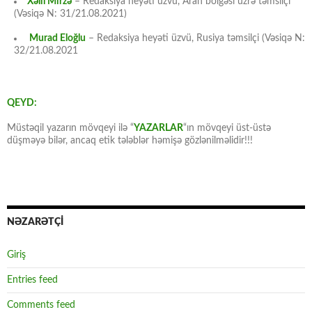
Xəlil Mirzə
– Redaksiya heyəti üzvü, Aran bölgəsi üzrə təmsilçi
(Vəsiqə N: 31/21.08.2021)
Murad Eloğlu
– Redaksiya heyəti üzvü, Rusiya təmsilçi (Vəsiqə N:
32/21.08.2021
QEYD:
Müstəqil yazarın mövqeyi ilə “
YAZARLAR
“ın mövqeyi üst-üstə
düşməyə bilər, ancaq etik tələblər həmişə gözlənilməlidir!!!
NƏZARƏTÇİ
Giriş
Entries feed
Comments feed