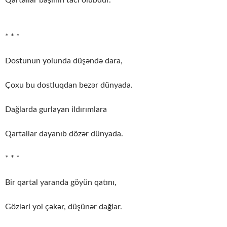
Qartallar başının tacı olubdur.
* * *
Dostunun yolunda düşəndə dara,
Çoxu bu dostluqdan bezər dünyada.
Dağlarda gurlayan ildırımlara
Qartallar dayanıb dözər dünyada.
* * *
Bir qartal yaranda göyün qatını,
Gözləri yol çəkər, düşünər dağlar.