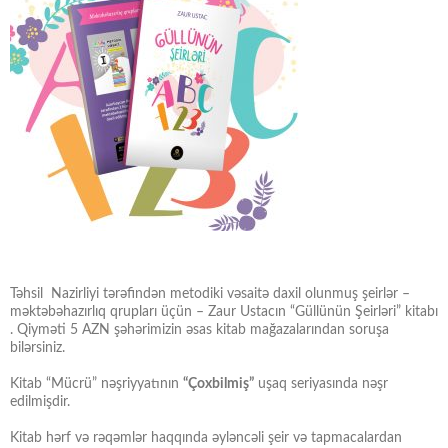
Təhsil Nazirliyi tərəfindən metodiki vəsaitə daxil olunmuş şeirlər –
məktəbəhazırlıq qrupları üçün – Zaur Ustacın “Güllünün Şeirləri” kitabı
. Qiyməti 5 AZN şəhərimizin əsas kitab mağazalarından soruşa
bilərsiniz.
Kitab “Mücrü” nəşriyyatının
“Çoxbilmiş”
uşaq seriyasında nəşr
edilmişdir.
Kitab hərf və rəqəmlər haqqında əyləncəli şeir və tapmacalardan