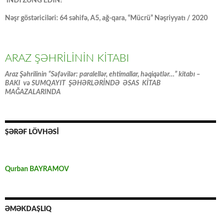
İNDİ ZƏNG EDİN!
Nəşr göstəriciləri: 64 səhifə, A5, ağ-qara, “Mücrü” Nəşriyyatı / 2020
ARAZ ŞƏHRİLİNİN KİTABI
Araz Şəhrilinin “Səfəvilər: paralellər, ehtimallar, həqiqətlər…” kitabı –
BAKI və SUMQAYIT ŞƏHƏRLƏRİNDƏ ƏSAS KİTAB
MAĞAZALARINDA
ŞƏRƏF LÖVHƏSİ
Qurban BAYRAMOV
ƏMƏKDAŞLIQ