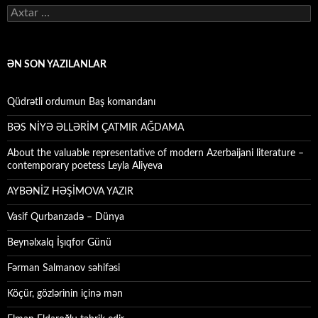
Axtarış:
ƏN SON YAZILANLAR
Qüdrətli ordumun Baş komandanı
BƏS NİYƏ ƏLLƏRİM ÇATMIR AĞDAMA
About the valuable representative of modern Azerbaijani literature –
contemporary poetess Leyla Aliyeva
AYBƏNİZ HƏŞİMOVA YAZIR
Vasif Qurbanzadə – Dünya
Beynəlxalq İşıqfor Günü
Fərman Salmanov səhifəsi
Köçür, gözlərinin içinə mən