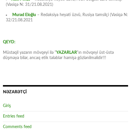
(Vəsiqə N: 31/21.08.2021)
Murad Eloğlu
– Redaksiya heyəti üzvü, Rusiya təmsilçi (Vəsiqə N:
32/21.08.2021
QEYD:
Müstəqil yazarın mövqeyi ilə “
YAZARLAR
“ın mövqeyi üst-üstə
düşməyə bilər, ancaq etik tələblər həmişə gözlənilməlidir!!!
NƏZARƏTÇİ
Giriş
Entries feed
Comments feed