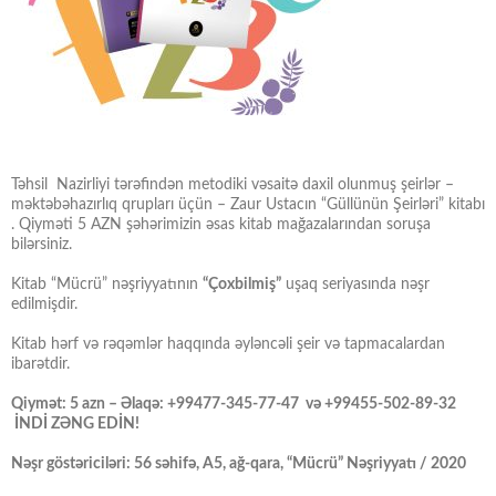
Təhsil Nazirliyi tərəfindən metodiki vəsaitə daxil olunmuş şeirlər –
məktəbəhazırlıq qrupları üçün – Zaur Ustacın “Güllünün Şeirləri” kitabı
. Qiyməti 5 AZN şəhərimizin əsas kitab mağazalarından soruşa
bilərsiniz.
Kitab “Mücrü” nəşriyyatının
“Çoxbilmiş”
uşaq seriyasında nəşr
edilmişdir.
Kitab hərf və rəqəmlər haqqında əyləncəli şeir və tapmacalardan
ibarətdir.
Qiymət: 5 azn – Əlaqə: +99477-345-77-47 və +99455-502-89-32
İNDİ ZƏNG EDİN!
Nəşr göstəriciləri: 56 səhifə, A5, ağ-qara, “Mücrü” Nəşriyyatı / 2020