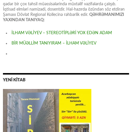
qədər bir çox təhsil müəssisələrində müxtəlif vəzifələrdə çalışıb.
İqtisad elmləri namizədi, dosentdir. Hal-hazırda özündən söz etdirən
Şamaxı Dövlət Regional Kollecinə rəhbərlik edir.
QƏHRƏMANIMIZI
YAXINDAN TANIYAQ:
İLHAM VƏLİYEV – STEREOTİPLƏRİ YOX EDƏN ADAM
BİR MÜƏLLİM TANIYIRAM – İLHAM VƏLİYEV
YENİ KİTAB