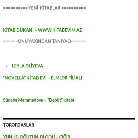
========== YENİ KİTABLAR ==========
KİTAB DÜKANI – WWW.KİTABEVİM.AZ
======ONU YAXINDAN TANIYAQ======
LEYLA ƏLİYEVA
“NOVELLA” KİTAB EVİ – ELMLƏR FİLİALI
Südabə Məmmədova – “Debüt” kitabı
TƏRƏFDAŞLAR
YUNUS OĞUZUN BLOQU – CIĞIR