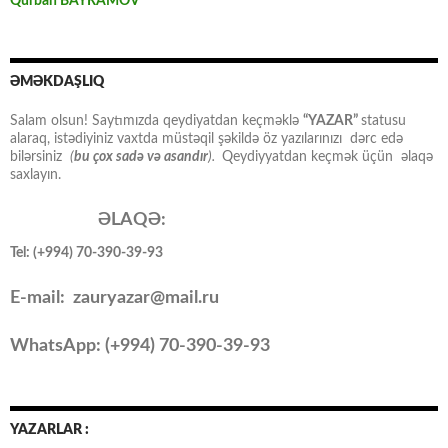
Qurban BAYRAMOV
ƏMƏKDAŞLIQ
Salam olsun! Saytımızda qeydiyatdan keçməklə
“YAZAR”
statusu
alaraq, istədiyiniz vaxtda müstəqil şəkildə öz yazılarınızı dərc edə
bilərsiniz
(
bu çox sadə və asandır
).
Qeydiyyatdan keçmək üçün əlaqə
saxlayın.
ƏLAQƏ:
Tel: (+994) 70-390-39-93
E-mail: zauryazar@mail.ru
WhatsApp: (
+994
) 70-390-39-93
YAZARLAR :