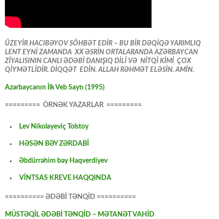
ÜZEYİR HACIBƏYOV SÖHBƏT EDİR – BU BİR DƏQİQƏ YARIMLIQ
LENT EYNİ ZAMANDA XX ƏSRİN ORTALARANDA AZƏRBAYCAN
ZİYALISININ CANLI ƏDƏBİ DANIŞIQ DİLİ VƏ NİTQİ KİMİ ÇOX
QİYMƏTLİDİR. DİQQƏT EDİN. ALLAH RƏHMƏT ELƏSİN. AMİN.
Azərbaycanın İlk Veb Saytı (1995)
========= ÖRNƏK YAZARLAR =========
Lev Nikolayeviç Tolstoy
HƏSƏN BƏY ZƏRDABİ
Əbdürrəhim bəy Haqverdiyev
VİNTSAS KREVE HAQQINDA
========== ƏDƏBİ TƏNQİD ==========
MÜSTƏQİL ƏDƏBİ TƏNQİD – MƏTANƏT VAHİD