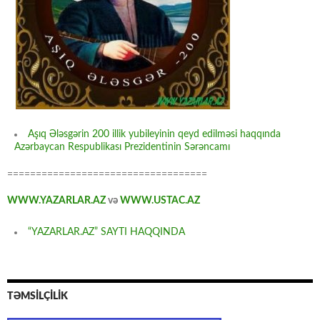
Aşıq Ələsgərin 200 illik yubileyinin qeyd edilməsi haqqında
Azərbaycan Respublikası Prezidentinin Sərəncamı
===================================
WWW.YAZARLAR.AZ
və
WWW.USTAC.AZ
“YAZARLAR.AZ” SAYTI HAQQINDA
TƏMSİLÇİLİK