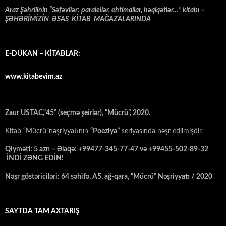
Araz Şəhrilinin “Səfəvilər: paralellər, ehtimallar, həqiqətlər…” kitabı –
ŞƏHƏRİMİZİN ƏSAS KİTAB MAĞAZALARINDA
E-DÜKAN – KİTABLAR:
www.kitabevim.az
Zaur USTAC,“45” (seçmə şeirlər), “Mücrü”, 2020.
Kitab “Mücrü”nəşriyyatının
“Poeziya”
seriyasında nəşr edilmişdir.
Qiyməti: 5 azn – Əlaqə: +99477-345-77-47 və +99455-502-89-32
İNDİ ZƏNG EDİN!
Nəşr göstəriciləri: 64 səhifə, A5, ağ-qara, “Mücrü” Nəşriyyatı / 2020
SAYTDA TAM AXTARIŞ