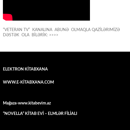
“VETERAN TV” KANALINA ABUNƏ OLMAQLA QAZİLƏRIMİZƏ
DƏSTƏK OLA BİLƏRİK: >>>>
ELEKTRON KİTABXANA
WWW.E-KİTABXANA.COM
Mağaza-www.kitabevim.az
“NOVELLA” KİTAB EVİ – ELMLƏR FİLİALI