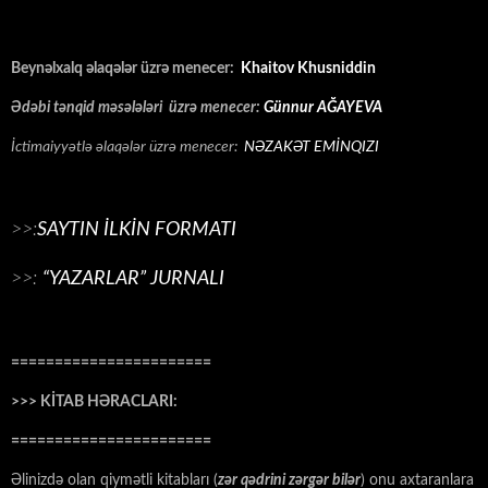
Beynəlxalq əlaqələr üzrə menecer:
Khaitov Khusniddin
Ədəbi tənqid məsələləri üzrə menecer:
Günnur AĞAYEVA
İctimaiyyətlə əlaqələr üzrə menecer:
NƏZAKƏT EMİNQIZI
>>:
SAYTIN İLKİN FORMATI
>>:
“YAZARLAR” JURNALI
=======================
>>> KİTAB HƏRACLARI:
=======================
Əlinizdə olan qiymətli kitabları (
zər qədrini zərgər bilər
) onu axtaranlara