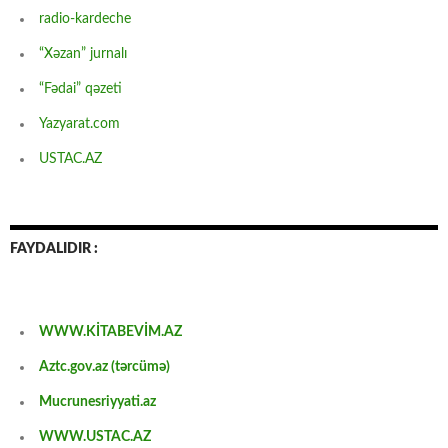
radio-kardeche
“Xəzan” jurnalı
“Fədai” qəzeti
Yazyarat.com
USTAC.AZ
FAYDALIDIR :
WWW.KİTABEVİM.AZ
Aztc.gov.az (tərcümə)
Mucrunesriyyati.az
WWW.USTAC.AZ