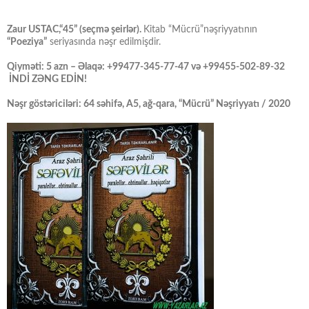
Zaur USTAC,“45” (seçmə şeirlər).
Kitab “Mücrü”nəşriyyatının
“Poeziya”
seriyasında nəşr edilmişdir.
Qiyməti: 5 azn – Əlaqə: +99477-345-77-47 və +99455-502-89-32
İNDİ ZƏNG EDİN!
Nəşr göstəriciləri: 64 səhifə, A5, ağ-qara, “Mücrü” Nəşriyyatı / 2020