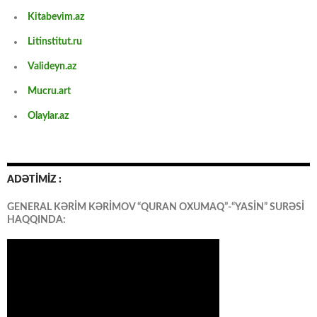
Kitabevim.az
Litinstitut.ru
Valideyn.az
Mucru.art
Olaylar.az
ADƏTİMİZ :
GENERAL KƏRİM KƏRİMOV “QURAN OXUMAQ”-“YASİN” SURƏSİ
HAQQINDA: