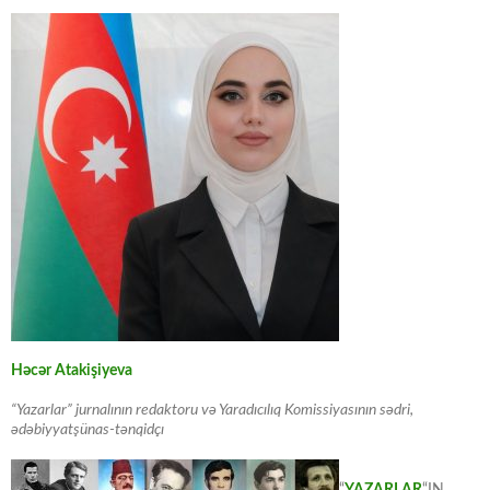
Həcər Atakişiyeva
“Yazarlar” jurnalının redaktoru və Yaradıcılıq Komissiyasının sədri,
ədəbiyyatşünas-tənqidçı
“
YAZARLAR
“IN