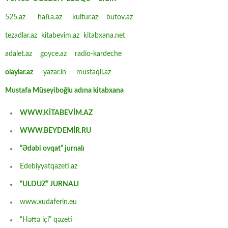
525.az
hafta.az
kultur.az
butov.az
tezadlar.az
kitabevim.az
kitabxana.net
adalet.az
goyce.az
radio-kardeche
olaylar.az
yazar.in
mustaqil.az
Mustafa Müseyiboğlu adına kitabxana
WWW.KİTABEVİM.AZ
WWW.BEYDEMİR.RU
“Ədəbi ovqat” jurnalı
Edebiyyatqazeti.az
“ULDUZ” JURNALI
www.xudaferin.eu
“Həftə içi” qəzeti