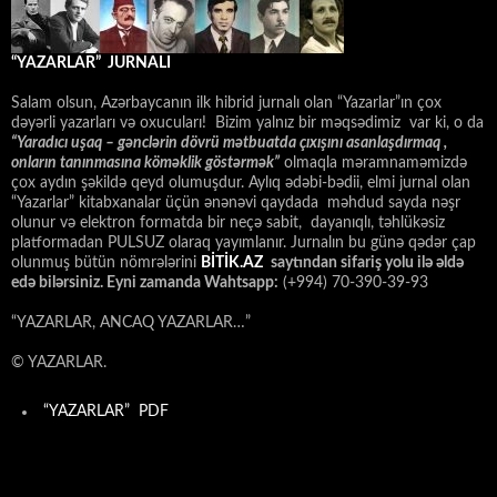
“YAZARLAR” JURNALI
Salam olsun, Azərbaycanın ilk hibrid jurnalı olan “Yazarlar”ın çox
dəyərli yazarları və oxucuları! Bizim yalnız bir məqsədimiz var ki, o da
“
Yaradıcı uşaq – gәnclәrin dövrü mәtbuatda çıxışını asanlaşdırmaq ,
onların tanınmasına kömәklik göstәrmәk”
olmaqla məramnaməmizdə
çox aydın şəkildə qeyd olumuşdur. Aylıq ədəbi-bədii, elmi jurnal olan
“Yazarlar” kitabxanalar üçün ənənəvi qaydada məhdud sayda nəşr
olunur və elektron formatda bir neçə sabit, dayanıqlı, təhlükəsiz
platformadan PULSUZ olaraq yayımlanır. Jurnalın bu günə qədər çap
olunmuş bütün nömrələrini
BİTİK.AZ
saytından sifariş yolu ilə əldə
edə bilərsiniz. Eyni zamanda Wahtsapp:
(+994) 70-390-39-93
“YAZARLAR, ANCAQ YAZARLAR…”
© YAZARLAR.
“YAZARLAR” PDF