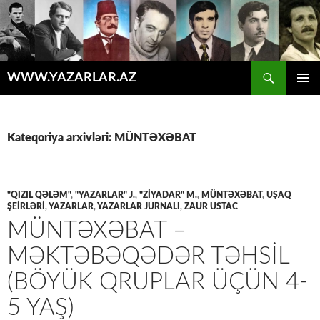
Axtar
WWW.YAZARLAR.AZ
MÜHTƏVIYYATA
ƏSAS
KEÇ
MENYU
Kateqoriya arxivləri: MÜNTƏXƏBAT
"QIZIL QƏLƏM"
,
"YAZARLAR" J.
,
"ZİYADAR" M.
,
MÜNTƏXƏBAT
,
UŞAQ
ŞEİRLƏRİ
,
YAZARLAR
,
YAZARLAR JURNALI
,
ZAUR USTAC
MÜNTƏXƏBAT –
MƏKTƏBƏQƏDƏR TƏHSİL
(BÖYÜK QRUPLAR ÜÇÜN 4-
5 YAŞ)