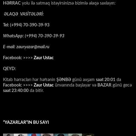
HƏRRAC
yolu ilə satmaq istəyirsinizsə bizimlə əlaqə saxlayın:
ƏLAQƏ VASİTƏLƏRİ:
Tel: (+994) 70-390-39-93
WhatsApp: (+994) 70-390-39-93
E-mail: zauryazar@mail.ru
Facebook: >>>>
Zaur Ustac
QEYD:
Kitab hərracları hər həftənin
ŞƏNBƏ
günü axşam
saat 20:01
da
Facebook: >>>>
Zaur Ustac
ünvanında başlayar və
BAZAR
günü gecə
saat 23:40:00
da bitir.
“YAZARLAR”IN BU SAYI