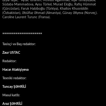
Leyla Yaşar, Aytac İbrahim, Mövlud Ağamməd, İlqar İsmayılzadə,
Südabə Məmmədova, Aysu Türkel, Murad Eloğlu, Rafiq Hümmət
(Gürcüstan), Faruk Habiboğlu (Türkiyə), Khaitov Khusniddin
(Özbəkistan), Əbülfəz Əhməd (Almaniya), Günay Əliyeva (Norveç).
Caroline Laurent Turunc (Fransa).
=====================
Təsisçi və Baş redaktor:
Zaur USTAC
Redaktor:
Həcər Atakişiyeva
Texniki redaktor:
Tuncay ŞƏHRİLİ
Məsul katib:
Araz ŞƏHRİLİ