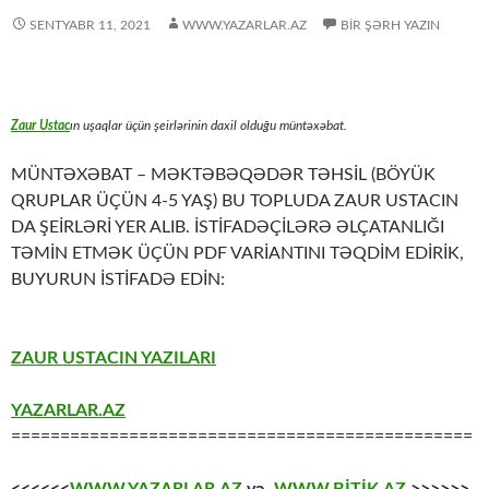
SENTYABR 11, 2021
WWW.YAZARLAR.AZ
BIR ŞƏRH YAZIN
Zaur Ustac
ın uşaqlar üçün şeirlərinin daxil olduğu müntəxəbat.
MÜNTƏXƏBAT – MƏKTƏBƏQƏDƏR TƏHSİL (BÖYÜK
QRUPLAR ÜÇÜN 4-5 YAŞ) BU TOPLUDA ZAUR USTACIN
DA ŞEİRLƏRİ YER ALIB. İSTİFADƏÇİLƏRƏ ƏLÇATANLIĞI
TƏMİN ETMƏK ÜÇÜN PDF VARİANTINI TƏQDİM EDİRİK,
BUYURUN İSTİFADƏ EDİN:
ZAUR USTACIN YAZILARI
YAZARLAR.AZ
===============================================