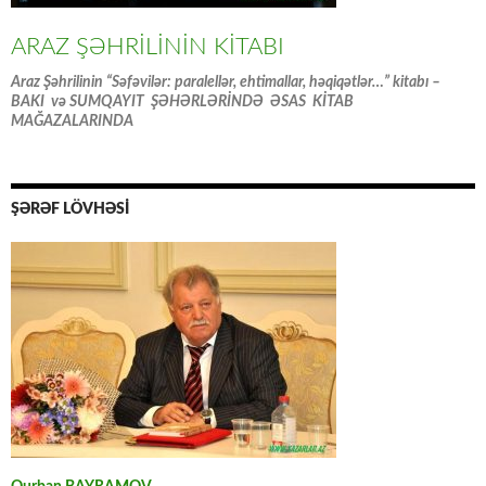
ARAZ ŞƏHRİLİNİN KİTABI
Araz Şəhrilinin “Səfəvilər: paralellər, ehtimallar, həqiqətlər…” kitabı –
BAKI və SUMQAYIT ŞƏHƏRLƏRİNDƏ ƏSAS KİTAB
MAĞAZALARINDA
ŞƏRƏF LÖVHƏSİ