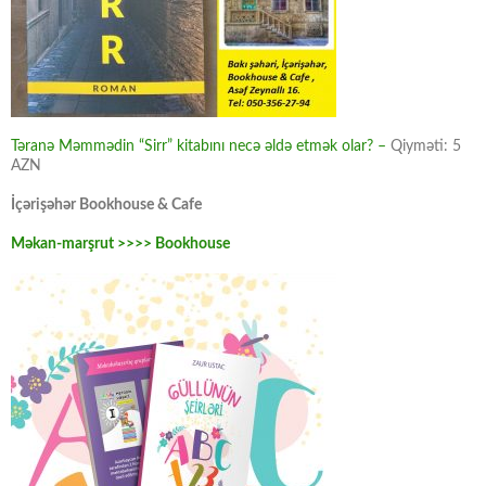
Təranə Məmmədin “Sirr” kitabını necə əldə etmək olar? –
Qiyməti: 5
AZN
İçərişəhər Bookhouse & Cafe
Məkan-marşrut >>>> Bookhouse