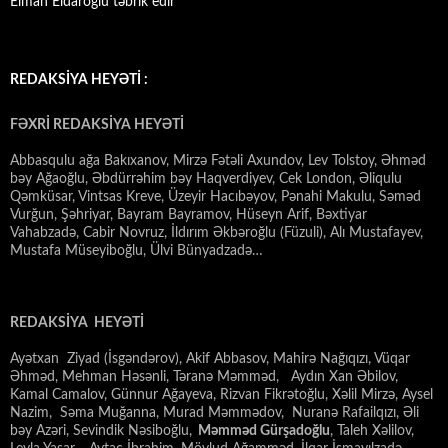
Elman Eldaroğlu təbrik edir
REDAKSİYA HEYƏTİ :
FƏXRİ REDAKSİYA HEYƏTİ
Abbasqulu ağa Bakıxanov, Mirzə Fətəli Axundov, Lev Tolstoy, Əhməd
bəy Ağaoğlu, Əbdürrəhim bəy Haqverdiyev, Cek London, Əliqulu
Qəmküsar, Vintsas Kreve, Üzeyir Hacıbəyov, Pənahi Makulu, Səməd
Vurğun, Şəhriyar, Bayram Bayramov, Hüseyn Arif, Bəxtiyar
Vahabzadə, Cabir Novruz, İldırım Əkbəroğlu (Füzuli), Alı Mustafayev,
Mustafa Müseyiboğlu, Ülvi Bünyadzadə…
REDAKSİYA HEYƏTİ
Ayətxan Ziyad (İsgəndərov), Akif Abbasov, Mahirə Nağıqızı, Vüqar
Əhməd, Mehman Həsənli, Təranə Məmməd, Aydın Xan Əbilov,
Kamal Camalov, Günnur Ağayeva, Rizvan Fikrətoğlu, Xəlil Mirzə, Aysel
Nazim, Səma Muğanna, Murad Məmmədov, Nuranə Rafailqızı, Əli
bəy Azəri, Sevindik Nəsiboğlu,
Məmməd Gürşadoğlu
, Taleh Xəlilov,