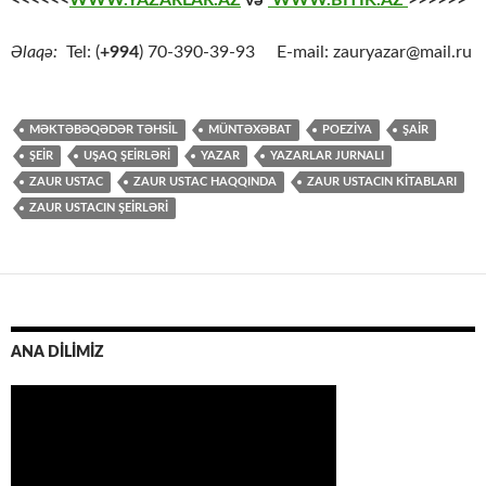
<<<<<<
WWW.YAZARLAR.AZ
və
WWW.BİTİK.AZ
>>>>>>
Əlaqə:
Tel: (
+994
) 70-390-39-93 E-mail: zauryazar@mail.ru
MƏKTƏBƏQƏDƏR TƏHSİL
MÜNTƏXƏBAT
POEZİYA
ŞAİR
ŞEİR
UŞAQ ŞEİRLƏRİ
YAZAR
YAZARLAR JURNALI
ZAUR USTAC
ZAUR USTAC HAQQINDA
ZAUR USTACIN KİTABLARI
ZAUR USTACIN ŞEİRLƏRİ
ANA DİLİMİZ