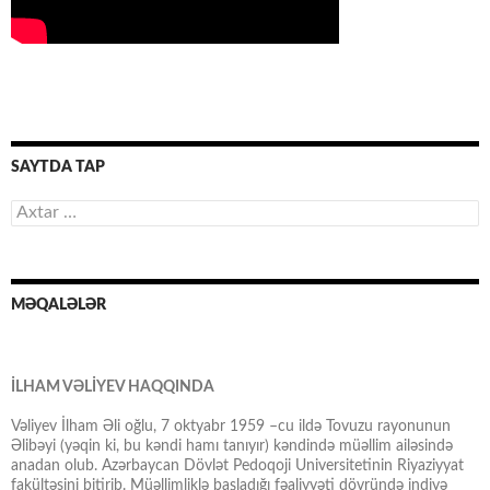
SAYTDA TAP
Axtarış:
MƏQALƏLƏR
İLHAM VƏLİYEV HAQQINDA
Vəliyev İlham Əli oğlu, 7 oktyabr 1959 –cu ildə Tovuzu rayonunun
Əlibəyi (yəqin ki, bu kəndi hamı tanıyır) kəndində müəllim ailəsində
anadan olub. Azərbaycan Dövlət Pedoqoji Universitetinin Riyaziyyat
fakültəsini bitirib. Müəllimliklə başladığı fəaliyyəti dövründə indiyə