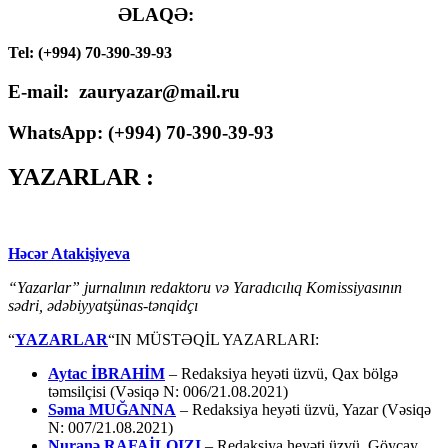
ƏLAQƏ:
Tel: (+994) 70-390-39-93
E-mail: zauryazar@mail.ru
WhatsApp: (
+994
) 70-390-39-93
YAZARLAR :
Həcər Atakişiyeva
“Yazarlar” jurnalının redaktoru və Yaradıcılıq Komissiyasının
sədri, ədəbiyyatşünas-tənqidçı
“
YAZARLAR
“IN MÜSTƏQİL YAZARLARI:
Aytac İBRAHİM
– Redaksiya heyəti üzvü, Qax bölgə
təmsilçisi (Vəsiqə N: 006/21.08.2021)
Səma MUĞANNA
– Redaksiya heyəti üzvü, Yazar (Vəsiqə
N: 007/21.08.2021)
Nuranə RAFAİLQIZI
– Redaksiya heyəti üzvü, Göyçay