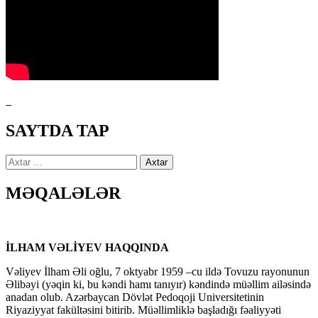
SAYTDA TAP
Axtarış:
MƏQALƏLƏR
İLHAM VƏLİYEV HAQQINDA
Vəliyev İlham Əli oğlu, 7 oktyabr 1959 –cu ildə Tovuzu rayonunun
Əlibəyi (yəqin ki, bu kəndi hamı tanıyır) kəndində müəllim ailəsində
anadan olub. Azərbaycan Dövlət Pedoqoji Universitetinin
Riyaziyyat fakültəsini bitirib. Müəllimliklə başladığı fəaliyyəti