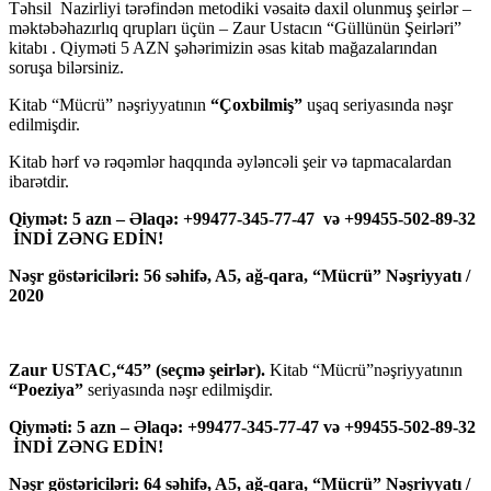
Təhsil Nazirliyi tərəfindən metodiki vəsaitə daxil olunmuş şeirlər –
məktəbəhazırlıq qrupları üçün – Zaur Ustacın “Güllünün Şeirləri”
kitabı . Qiyməti 5 AZN şəhərimizin əsas kitab mağazalarından
soruşa bilərsiniz.
Kitab “Mücrü” nəşriyyatının
“Çoxbilmiş”
uşaq seriyasında nəşr
edilmişdir.
Kitab hərf və rəqəmlər haqqında əyləncəli şeir və tapmacalardan
ibarətdir.
Qiymət: 5 azn – Əlaqə: +99477-345-77-47 və +99455-502-89-32
İNDİ ZƏNG EDİN!
Nəşr göstəriciləri: 56 səhifə, A5, ağ-qara, “Mücrü” Nəşriyyatı /
2020
Zaur USTAC,“45” (seçmə şeirlər).
Kitab “Mücrü”nəşriyyatının
“Poeziya”
seriyasında nəşr edilmişdir.
Qiyməti: 5 azn – Əlaqə: +99477-345-77-47 və +99455-502-89-32
İNDİ ZƏNG EDİN!
Nəşr göstəriciləri: 64 səhifə, A5, ağ-qara, “Mücrü” Nəşriyyatı /