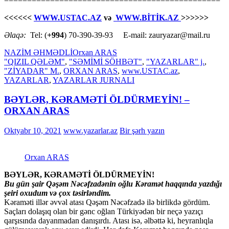
===============================================
<<<<<<
WWW.USTAC.AZ
və
WWW.BİTİK.AZ
>>>>>>
Əlaqə:
Tel: (
+994
) 70-390-39-93 E-mail: zauryazar@mail.ru
NAZİM ƏHMƏDLİ
Orxan ARAS
"QIZIL QƏLƏM"
,
"SƏMİMİ SÖHBƏT"
,
"YAZARLAR" j.
,
"ZİYADAR" M.
,
ORXAN ARAS
,
www.USTAC.az
,
YAZARLAR
,
YAZARLAR JURNALI
BƏYLƏR, KƏRAMƏTİ ÖLDÜRMEYİN! –
ORXAN ARAS
Oktyabr 10, 2021
www.yazarlar.az
Bir şərh yazın
Orxan ARAS
BƏYLƏR, KƏRAMƏTİ ÖLDÜRMEYİN!
Bu gün şair Qəşəm Nəcəfzadənin oğlu Kəramət haqqında yazdığı
şeiri oxudum və çox təsirləndim.
Kəraməti illər əvvəl atası Qəşəm Nəcəfzadə ilə birlikdə gördüm.
Saçları dolaşıq olan bir gənc oğlan Türkiyədən bir neçə yazıçı
qarşısında dayanmadan danışırdı. Atası isə, əlbəttə ki, heyranlıqla