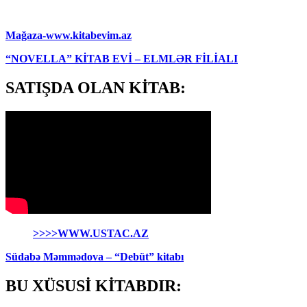
Mağaza-www.kitabevim.az
“NOVELLA” KİTAB EVİ – ELMLƏR FİLİALI
SATIŞDA OLAN KİTAB:
>>>>WWW.USTAC.AZ
Südabə Məmmədova – “Debüt” kitabı
BU XÜSUSİ KİTABDIR: