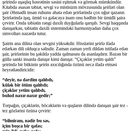
şeirində uşaqlıq həsrətinin səsini eşitmək və görmək mümkündür.
Kitabda əsasən təbiət, sevgi və mistisizm mövzusunda şeirləri olan
şair Əhmədli insan ruhunu əhatə edən şeirlərində çox uğur qazanır.
Şeirlərində işıq, ümid və gələcəyə inam onu bədbin bir ümidli şairə
çevirir. Onda təbiətin rəngi daxili duyğularla qarışıb. Sevgi haqqında
danışarkən, təbiətin daxili sistemindəki harmoniyadan daha çox
simvolları nəzərdə tutur.
Şairin ana dilinə olan sevgisi yüksəkdir. Hisslərini şeirlə ifadə
edərkən dili olduqca səlisdir. Zaman zaman yerli dildən istifadə edən
şair, şeirlərinin bu şəkildə yadda qalmasını da asanlaşdırır. Bəzən bir
güllə sanki insanla danışır kimi danışır. “Çiçəklər yetim qaldı”
şeirində bir bitkinin şeirin axıcılığında özünü necə ifadə etməsi
heyrətləndiricidir:
“deyir, nə dərdim qalıbdı,
külək bir ötüm qalıbdı;
çiçəklər yetim qalıbdı,
bulud naxır-naxır gedir;”
Torpağın, çiçəklərin, böcəklərin və quşların dilində danışan şair tez -
tez gözlərini özünə çevirir:
“bilmirəm, nədir bu səs,
içim boşca bir qəfəs;