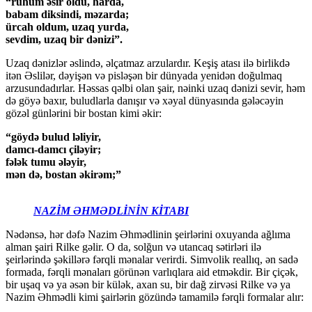
“ruhum əsir oldu, harda,
babam diksindi, məzarda;
ürcah oldum, uzaq yurda,
sevdim, uzaq bir dənizi”.
Uzaq dənizlər əslində, əlçatmaz arzulardır. Keşiş atası ilə birlikdə
itən Əslilər, dəyişən və pisləşən bir dünyada yenidən doğulmaq
arzusundadırlar. Həssas qəlbi olan şair, nəinki uzaq dənizi sevir, həm
də göyə baxır, buludlarla danışır və xəyal dünyasında gələcəyin
gözəl günlərini bir bostan kimi əkir:
“göydə bulud ləliyir,
damcı-damcı çiləyir;
fələk tumu ələyir,
mən də, bostan əkirəm;”
NAZİM ƏHMƏDLİNİN KİTABI
Nədənsə, hər dəfə Nazim Əhmədlinin şeirlərini oxuyanda ağlıma
alman şairi Rilke gəlir. O da, solğun və utancaq sətirləri ilə
şeirlərində şəkillərə fərqli mənalar verirdi. Simvolik reallıq, ən sadə
formada, fərqli mənaları görünən varlıqlara aid etməkdir. Bir çiçək,
bir uşaq və ya əsən bir külək, axan su, bir dağ zirvəsi Rilke və ya
Nazim Əhmədli kimi şairlərin gözündə tamamilə fərqli formalar alır: