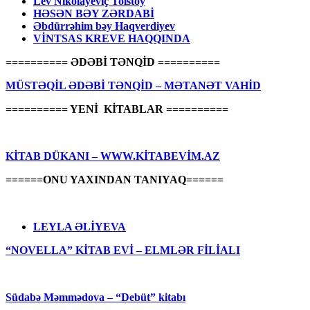
Lev Nikolayeviç Tolstoy
HƏSƏN BƏY ZƏRDABİ
Əbdürrəhim bəy Haqverdiyev
VİNTSAS KREVE HAQQINDA
========== ƏDƏBİ TƏNQİD ==========
MÜSTƏQİL ƏDƏBİ TƏNQİD – MƏTANƏT VAHİD
========== YENİ KİTABLAR ==========
KİTAB DÜKANI – WWW.KİTABEVİM.AZ
======ONU YAXINDAN TANIYAQ======
LEYLA ƏLİYEVA
“NOVELLA” KİTAB EVİ – ELMLƏR FİLİALI
Südabə Məmmədova – “Debüt” kitabı