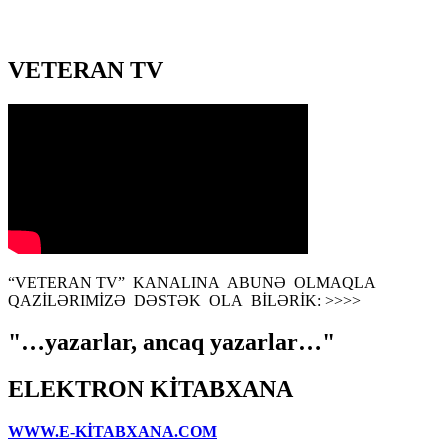
VETERAN TV
“VETERAN TV” KANALINA ABUNƏ OLMAQLA
QAZİLƏRIMİZƏ DƏSTƏK OLA BİLƏRİK: >>>>
"…yazarlar, ancaq yazarlar…"
ELEKTRON KİTABXANA
WWW.E-KİTABXANA.COM