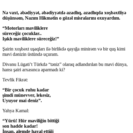
Nə vaxt, əbədiyyət, əbədiyyətdə azadlıq, azadlıqda xoşbəxtliyə
düşünsəm, Nazım Hikmətin o gözəl misralarını oxuyardım.
“Motorları maviliklere
süreceğiz çocuklar..
Işıklı maviliklere süreceğiz!”
Şairin xoşbəxt uşaqları ilə birlikdə qayığa minirəm və bir quş kimi
mavi dənizin üstündə uçuram.
Divanu Lügati’t Türkdə “təniz” olaraq adlandırılan bu mavi dünya,
hansı şairi arxasınca aparmadı ki?
Tevfik Fikrət:
“Bir çocuk ruhu kadar
şimdi münevver, lekesiz,
Uyuyor mai deniz”.
Yahya Kamal:
“Yürü! Hür maviliğin bittiği
son hadde kadar!
İnsan, alemde hayal ettiği