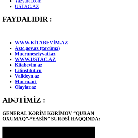
Yazyarat.com
USTAC.AZ
FAYDALIDIR :
WWW.KİTABEVİM.AZ
Aztc.gov.az (tərcümə)
Mucrunesriyyati.az
WWW.USTAC.AZ
Kitabevim.az
Litinstitut.ru
Valideyn.az
Mucru.art
Olaylar.az
ADƏTİMİZ :
GENERAL KƏRİM KƏRİMOV “QURAN
OXUMAQ”-“YASİN” SURƏSİ HAQQINDA: