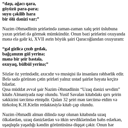
“daşı, ağacı qara,
göyüzü para-para;
suyu çəkilib hara
bir ölü dənizi var;”
Nazim Əhmədlinin şeirlərində zaman-zaman xalq şeiri üslubuna
yaxın şeirləri də görmək mümkündür. Onun bəzi şeirlərini oxuyanda
mənə elə gəlir ki, XVII əsrin böyük şairi Qaracoğlandan oxuyuram:
“gəl gizlicə çıxıb gedək,
bağçanızın gül yerinə;
mənə bir şeir bəstələ,
oxuyaq, bülbül yerinə;”
Sözlər öz yerindədir, axıcıdır və musiqisi ilə insanlara rəhbərlik edir.
Belə sadə görünən çətin şeirləri yalnız ustad şairlər həyata keçirə
bilərlər.
Qısa müddət əvvəl şair Nazim Əhmədlinin “Uzaq dənizi sevdim”
kitabı Almaniyada nəşr olundu. Yusif Savalan kitabdakı qırx şeirin
səkkizini tərcümə etmişdir. Qalan 32 şeiri mən tərcümə etdim və
türkoloq K.H.Kielin redaktəsiylə kitab çap olundu.
Nazim Əhmədli alman dilində nəşr olunan kitabında uzaq
ölkələrdən, uzaq dənizlərdən və itkin sevdiklərindən bəhs edərkən,
uşaqlıqda yaşadığı kəndin görüntüsünə diqqət çəkir. Onun hər