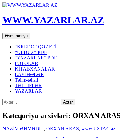
WWW.YAZARLAR.AZ
Axtar
Mühtəviyyata
Əsas menyu
keç
“KREDO” QƏZETİ
“ULDUZ” PDF
“YAZARLAR” PDF
FOTOLAR
KİTABXANALAR
LAYİHƏLƏR
Təlim-təhsil
TƏLTİFLƏR
YAZARLAR
Axtarış:
Kateqoriya arxivləri: ORXAN ARAS
NAZİM ƏHMƏDLİ
,
ORXAN ARAS
,
www.USTAC.az