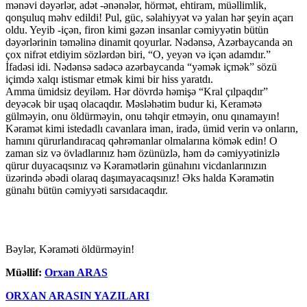
mənəvi dəyərlər, adət -ənənələr, hörmət, ehtiram, müəllimlik,
qonşuluq məhv edildi! Pul, güc, səlahiyyət və yalan hər şeyin açarı
oldu. Yeyib -içən, firon kimi gəzən insanlar cəmiyyətin bütün
dəyərlərinin təməlinə dinamit qoyurlar. Nədənsə, Azərbaycanda ən
çox nifrət etdiyim sözlərdən biri, “O, yeyən və içən adamdır.”
İfadəsi idi. Nədənsə sadəcə azərbaycanda “yəmək içmək” sözü
içimdə xalqı istismar etmək kimi bir hiss yaratdı.
Amma ümidsiz deyiləm. Hər dövrdə həmişə “Kral çılpaqdır”
deyəcək bir uşaq olacaqdır. Məsləhətim budur ki, Keramətə
gülməyin, onu öldürməyin, onu təhqir etməyin, onu qınamayın!
Kəramət kimi istedadlı cavanlara iman, iradə, ümid verin və onların,
hamını qürurlandıracaq qəhrəmanlar olmalarına kömək edin! O
zaman siz və övladlarınız həm özünüzlə, həm də cəmiyyətinizlə
qürur duyacaqsınız və Kəramətlərin günahını vicdanlarınızın
üzərində əbədi olaraq daşımayacaqsınız! Əks halda Kəramətin
günahı bütün cəmiyyəti sarsıdacaqdır.
Bəylər, Kəraməti öldürməyin!
Müəllif:
Orxan ARAS
ORXAN ARASIN YAZILARI