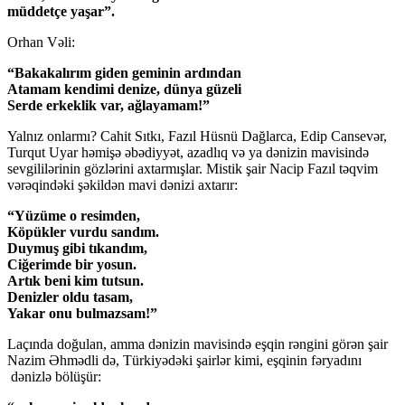
müddetçe yaşar”.
Orhan Vəli:
“Bakakalırım giden geminin ardından
Atamam kendimi denize, dünya güzeli
Serde erkeklik var, ağlayamam!”
Yalnız onlarmı? Cahit Sıtkı, Fazıl Hüsnü Dağlarca, Edip Cansevər,
Turqut Uyar həmişə əbədiyyət, azadlıq və ya dənizin mavisində
sevgililərinin gözlərini axtarmışlar. Mistik şair Nacip Fazıl təqvim
vərəqindəki şəkildən mavi dənizi axtarır:
“Yüzüme o resimden,
Köpükler vurdu sandım.
Duymuş gibi tıkandım,
Ciğerimde bir yosun.
Artık beni kim tutsun.
Denizler oldu tasam,
Yakar onu bulmazsam!”
Laçında doğulan, amma dənizin mavisində eşqin rəngini görən şair
Nazim Əhmədli də, Türkiyədəki şairlər kimi, eşqinin fəryadını
dənizlə bölüşür: