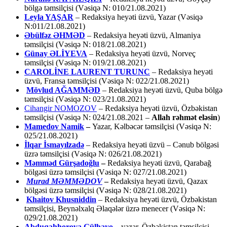
bölgə təmsilçisi (Vəsiqə N: 010/21.08.2021)
Leyla YAŞAR
– Redaksiya heyəti üzvü, Yazar (Vəsiqə
N:011/21.08.2021)
Əbülfəz ƏHMƏD
– Redaksiya heyəti üzvü, Almaniya
təmsilçisi (Vəsiqə N: 018/21.08.2021)
Günay ƏLİYEVA
– Redaksiya heyəti üzvü, Norveç
təmsilçisi (Vəsiqə N: 019/21.08.2021)
CAROLİNE LAURENT TURUNC
– Redaksiya heyəti
üzvü, Fransa təmsilçisi (Vəsiqə N: 022/21.08.2021)
Mövlud AĞAMMƏD
– Redaksiya heyəti üzvü, Quba bölgə
təmsilçisi (Vəsiqə N: 023/21.08.2021)
Cihangir NOMOZOV
– Redaksiya heyəti üzvü, Özbəkistan
təmsilçisi (Vəsiqə N: 024/21.08.2021 –
Allah rəhmət eləsin
)
Mamedov Namik
–
Yazar, Kəlbəcər təmsilçisi (Vəsiqə N:
025/21.08.2021)
İlqar İsmayılzadə
–
Redaksiya heyəti üzvü – Cənub bölgəsi
üzrə təmsilçisi (Vəsiqə N: 026/21.08.2021)
Məmməd Gürşadoğlu
–
Redaksiya heyəti üzvü, Qarabağ
bölgəsi üzrə təmsilçisi (Vəsiqə N: 027/21.08.2021)
Murad MƏMMƏDOV
–
Redaksiya heyəti üzvü, Qazax
bölgəsi üzrə təmsilçisi (Vəsiqə N: 028/21.08.2021)
Khaitov Khusniddin
– Redaksiya heyəti üzvü, Özbəkistan
təmsilçisi, Beynəlxalq Əlaqələr üzrə menecer (Vəsiqə N:
029/21.08.2021)
Abduqahhorova Gülhayo
– yazar, Özbəkistan təmsilçisi