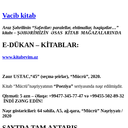
Vacib kitab
Araz Şəhrilinin “Səfəvilər: paralellər, ehtimallar, həqiqətlər…”
kitabı – ŞƏHƏRİMİZİN ƏSAS KİTAB MAĞAZALARINDA
E-DÜKAN – KİTABLAR:
www.kitabevim.az
Zaur USTAC,“45” (seçmə şeirlər), “Mücrü”, 2020.
Kitab “Mücrü”nəşriyyatının
“Poeziya”
seriyasında nəşr edilmişdir.
Qiyməti: 5 azn – Əlaqə: +99477-345-77-47 və +99455-502-89-32
İNDİ ZƏNG EDİN!
Nəşr göstəriciləri: 64 səhifə, A5, ağ-qara, “Mücrü” Nəşriyyatı /
2020
SAYTDA TAM AXTARIŞ