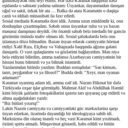
gülümsəyərək onu seyr edirdi. Hər dəfə Kəramət haqqında nəsə
eşidəndə o səhnəni yadıma salıram: Üsyankar, dayanmadan danışan
oğul və sakit, ürkək bir ata … Bəlkə də atası Kəramətin o dəqiqə
canlı və iddialı münasibəti ilə fəxr edirdi.
Sosial mediada Kəramətlə dost idik. Amma uzun müddətdir ki, onu
dostluqdan çıxartmışdım. Səbəb onun üsyankar ruhu və ya bəzən
mənasız danışması deyildi. Ən önəmli səbəb belə istedadlı bir gəncin
gözümün önündə məhv olması idi. Sosial şəbəkələrdə belə onu
izləməyə dözə bilmədim. Bəzən üsyan edərək cəmiyyətin hörmət
etdiyi Xəlil Rıza, Elçibəy və Vahapzadə haqqında ağzına gələni
danışırdı. O vaxt qulaqlarımı və gözlərimi bağlayırdım. Mən niyə
belə etdiyini bilirdim, amma nədənsə Azərbaycan cəmiyyətinin bir
hissəsi bunu bilmirdi və ya bilmək istəmirdi.
Yazılarımdan birində yazdım: Buddan soruşdular: “Sən kimsən,
tanrı, peyğəmbər və ya filosof?” Budda dedi: “Xeyr, mən oyanan
adamam!”
Kəramət oyanmış adam idi, amma zəif idi. Nazım Hikmət bir dəfə
Türkiyədə oxşar işlər görmüşdü. Məhmət Akif və Abdülhak Həmid
kimi böyük şairlərin fotoşəkillərini qəzetə tərs qoyaraq çap etdirdi və
altına aşağıdakıları yazdı:
“Biz bütləri yıxırıq!”
Lakin Nazım cəmiyyətə və cəmiyyətdəki güc mərkəzlərinə qarşı
üsyan edərkən, üzərində dayandığı bir ideologiyaya sahib idi.
Marksizmə din olaraq inandı və heç vaxt Kəramət kimi yıxılmadı,
özünü spirtə atmadı. Müqavimət göstərdi, həbs edildi və bütün