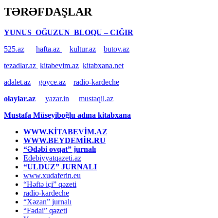
TƏRƏFDAŞLAR
YUNUS OĞUZUN BLOQU – CIĞIR
525.az
hafta.az
kultur.az
butov.az
tezadlar.az
kitabevim.az
kitabxana.net
adalet.az
goyce.az
radio-kardeche
olaylar.az
yazar.in
mustaqil.az
Mustafa Müseyiboğlu adına kitabxana
WWW.KİTABEVİM.AZ
WWW.BEYDEMİR.RU
“Ədəbi ovqat” jurnalı
Edebiyyatqazeti.az
“ULDUZ” JURNALI
www.xudaferin.eu
“Həftə içi” qəzeti
radio-kardeche
“Xəzan” jurnalı
“Fədai” qəzeti