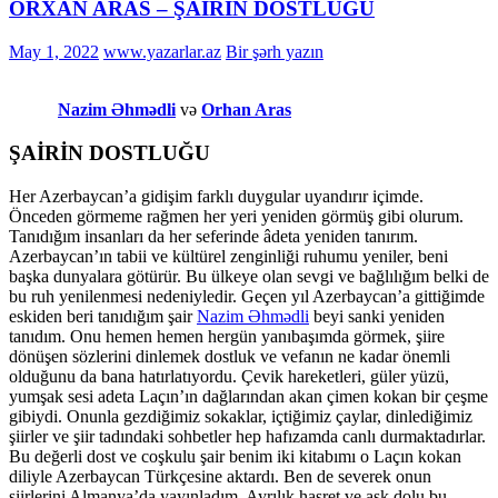
ORXAN ARAS – ŞAİRİN DOSTLUĞU
May 1, 2022
www.yazarlar.az
Bir şərh yazın
Nazim Əhmədli
və
Orhan Aras
ŞAİRİN DOSTLUĞU
Her Azerbaycan’a gidişim farklı duygular uyandırır içimde.
Önceden görmeme rağmen her yeri yeniden görmüş gibi olurum.
Tanıdığım insanları da her seferinde âdeta yeniden tanırım.
Azerbaycan’ın tabii ve kültürel zenginliği ruhumu yeniler, beni
başka dunyalara götürür. Bu ülkeye olan sevgi ve bağlılığım belki de
bu ruh yenilenmesi nedeniyledir. Geçen yıl Azerbaycan’a gittiğimde
eskiden beri tanıdığım şair
Nazim Əhmədli
beyi sanki yeniden
tanıdım. Onu hemen hemen hergün yanıbaşımda görmek, şiire
dönüşen sözlerini dinlemek dostluk ve vefanın ne kadar önemli
olduğunu da bana hatırlatıyordu. Çevik hareketleri, güler yüzü,
yumşak sesi adeta Laçın’ın dağlarından akan çimen kokan bir çeşme
gibiydi. Onunla gezdiğimiz sokaklar, içtiğimiz çaylar, dinlediğimiz
şiirler ve şiir tadındaki sohbetler hep hafızamda canlı durmaktadırlar.
Bu değerli dost ve coşkulu şair benim iki kitabımı o Laçın kokan
diliyle Azerbaycan Türkçesine aktardı. Ben de severek onun
şiirlerini Almanya’da yayınladım. Ayrılık,hasret ve aşk dolu bu