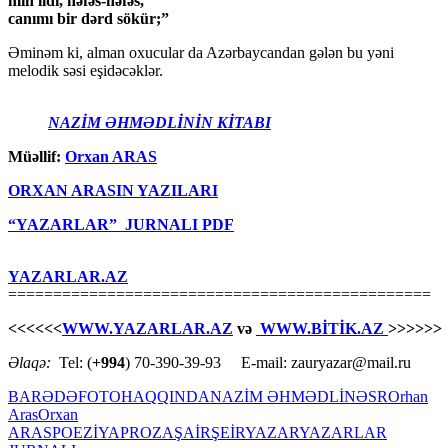
min ildi, nəfəs-nəfəs,
canımı bir dərd sökür;”
Əminəm ki, alman oxucular da Azərbaycandan gələn bu yəni
melodik səsi eşidəcəklər.
NAZİM ƏHMƏDLİNİN KİTABI
Müəllif:
Orxan ARAS
ORXAN ARASIN YAZILARI
“YAZARLAR” JURNALI PDF
YAZARLAR.AZ
===============================================
<<<<<<
WWW.YAZARLAR.AZ
və
WWW.BİTİK.AZ
>>>>>>
Əlaqə:
Tel: (
+994
) 70-390-39-93 E-mail: zauryazar@mail.ru
BARƏDƏ
FOTO
HAQQINDA
NAZİM ƏHMƏDLİ
NƏSR
Orhan
Aras
Orxan
ARAS
POEZİYA
PROZA
ŞAİR
ŞEİR
YAZAR
YAZARLAR