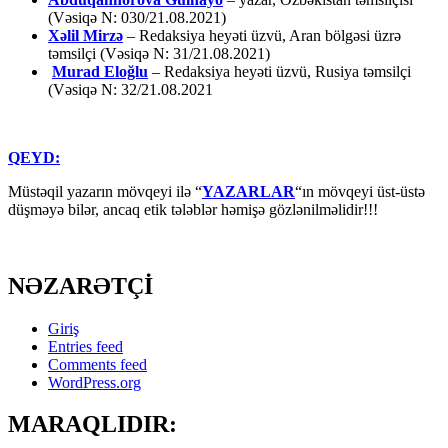
(Vəsiqə N: 030/21.08.2021)
Xəlil Mirzə
– Redaksiya heyəti üzvü, Aran bölgəsi üzrə
təmsilçi (Vəsiqə N: 31/21.08.2021)
Murad Eloğlu
– Redaksiya heyəti üzvü, Rusiya təmsilçi
(Vəsiqə N: 32/21.08.2021
QEYD:
Müstəqil yazarın mövqeyi ilə “
YAZARLAR
“ın mövqeyi üst-üstə
düşməyə bilər, ancaq etik tələblər həmişə gözlənilməlidir!!!
NƏZARƏTÇİ
Giriş
Entries feed
Comments feed
WordPress.org
MARAQLIDIR: