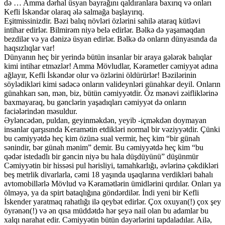
də … Amma dərhal üsyan bayrağını qaldıranlara baxırıq və onları
Kefli İskəndər olaraq ələ salmağa başlayırıq.
Eşitmissinizdir. Bəzi balıq növləri özlərini sahilə ataraq kütləvi
intihar edirlər. Bilmirəm niyə belə edirlər. Bəlkə də yaşamaqdan
bezdilər və ya dənizə üsyan edirlər. Bəlkə də onların dünyasında da
haqsızlıqlar var!
Dünyanın heç bir yerində bütün insanlar bir araya gələrək balıqlar
kimi intihar etməzlər! Amma Mövludlar, Kərametler cəmiyyət adına
ağlayır, Kefli İskəndər olur və özlərini öldürürlər! Bəzilərinin
söylədikləri kimi sadəcə onların valideynləri günahkar deyil. Onların
günahkarı sən, mən, biz, bütün cəmiyyətdir. Öz mənəvi zəifliklərinə
baxmayaraq, bu gənclərin yaşadıqları cəmiyyət də onların
faciələrindən məsuldur.
Əyləncədən, puldan, geyinməkdən, yeyib -içməkdən doymayan
insanlar qarşısında Keramətin etdikləri normal bir vəziyyətdir. Çünki
bu cəmiyyətdə heç kim özünə sual vermir, heç kim “bir günah
sənindir, bər günah mənim” demir. Bu cəmiyyətdə heç kim “bu
qədər istedadlı bir gəncin niyə bu hala düşdüyünü” düşünmür
Cəmiyyətin bir hissəsi pul hərisliyi, tamahkarlığı, əvlərinə çəkdikləri
beş metrlik divarlarla, cəmi 18 yaşında uşaqlarına verdikləri bahalı
avtomobillərlə Mövlud və Kəramətlərin ümidlərini qırdılar. Onları ya
ölməyə, ya da spirt bataqlığına göndərdilər. İndi yeni bir Kefli
İskender yaratmaq rahatlığı ilə qeybət edirlər. Çox oxuyan(!) çox şey
öyrənən(!) və ən qısa müddətdə hər şeyə nail olan bu adamlar bu
xalqı narahat edir. Cəmiyyətin bütün dəyərlərini tapdaladılar. Ailə,