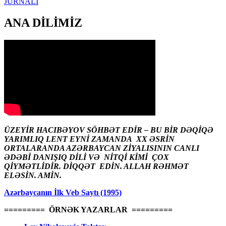
JURNALI
ANA DİLİMİZ
ÜZEYİR HACIBƏYOV SÖHBƏT EDİR – BU BİR DƏQİQƏ
YARIMLIQ LENT EYNİ ZAMANDA XX ƏSRİN
ORTALARANDA AZƏRBAYCAN ZİYALISININ CANLI
ƏDƏBİ DANIŞIQ DİLİ VƏ NİTQİ KİMİ ÇOX
QİYMƏTLİDİR. DİQQƏT EDİN. ALLAH RƏHMƏT
ELƏSİN. AMİN.
Azərbaycanın İlk Veb Saytı (1995)
========= ÖRNƏK YAZARLAR =========