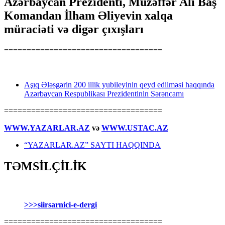
Azərbaycan Prezidenti, Müzəffər Ali Baş
Komandan İlham Əliyevin xalqa
müraciəti və digər çıxışları
===================================
Aşıq Ələsgərin 200 illik yubileyinin qeyd edilməsi haqqında
Azərbaycan Respublikası Prezidentinin Sərəncamı
===================================
WWW.YAZARLAR.AZ
və
WWW.USTAC.AZ
“YAZARLAR.AZ” SAYTI HAQQINDA
TƏMSİLÇİLİK
>>>siirsarnici-e-dergi
===================================