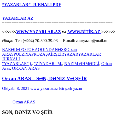
“YAZARLAR” JURNALI PDF
YAZARLAR.AZ
===============================================
<<<<<<
WWW.YAZARLAR.AZ
və
WWW.BİTİK.AZ
>>>>>>
Əlaqə:
Tel: (
+994
) 70-390-39-93 E-mail: zauryazar@mail.ru
BARƏDƏ
FOTO
HAQQINDA
NƏSR
Orxan
ARAS
POEZİYA
PROZA
ŞAİR
ŞEİR
YAZAR
YAZARLAR
JURNALI
"YAZARLAR" j.
,
"ZİYADAR" M.
,
NAZİM ƏHMƏDLİ
,
Orhan
Aras
,
ORXAN ARAS
Orxan ARAS – SƏN, DƏNİZ VƏ ŞEİR
Oktyabr 8, 2021
www.yazarlar.az
Bir şərh yazın
Orxan ARAS
SƏN, DƏNİZ VƏ ŞEİR