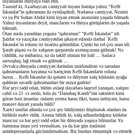
üsyanlarını dünyaya elan etdi.
Təəssüf ki, Azərbaycan cəmiyyəti üsyanı həmişə yalnız “Kefli
İskəndər”in qəhrəmanı ilə eyniləşdirdi. Nədənsə cəmiyyət, Nesimi
və ya Pir Sultan Abdal kimi üsyan etmək ənənəsini yaşada bilmədi.
Yalnız üsyanlarını deyil, inanclarını və dünya görüşlərini də yaşada
bilmədi.
Ötən əsrdə yaradılan yeganə “qəhrəman” “Kefli İskəndər” idi.
Şairlər və yazıçılar cəmiyyətdən şikayət edəndə dərhal `Kefli
İskəndər`in rolunu öz üzərinə götürdülər. Çünki bu rol çox asan idi.
Şərab şüşəsi və öz xalqının qarşısında axmaqcasına gülmək! Nə
ciddilik, nə mübarizə, nə də təklif olunan bir həll … Sadəcə
sərxoşluq, lağ etmək və gülmək …
Əvvəlcə dünyada cəmiyyəti dərindən təsirləndirən və sarsıdan
qəhrəmanların həyatına və həmçinin Kefli İskəndərin roluna
baxın… Kefli İskəndər ilə qələmi və diliynən xalq kütləsini ayağa
qaldıran savadlı qəhrəmanları bir araya gətirin!
Hər şeyi rədd edən, bütün əxlaqi dəyərlərə laqeyd yanaşan, xalqını
cahil və 21 -ci əsrdə, hələ də “Danabaş Kəndi”nin sakinleri kimi
görən bəzi insanlar, onların yerinə hansı fikri, hansı tərbiyəni, hansı
mənəvi dəyəri yarada bildi?
Xarici təsirlər altında və çox şey bildiyimizi düşünərək olanları da
birlikdə məhv etdik. Amma bilirik ki, xalq adlandırdığınız kütlələr
inancsız və hər şeyi rədd edən bir dünyada yaşaya bilməzlər. Ya
hamısına iman yeri verməlisən, ya da hər gün iradəsini
antidepresanlarla gücləndirməlisən. Biz bunları etməmişik və etmirik