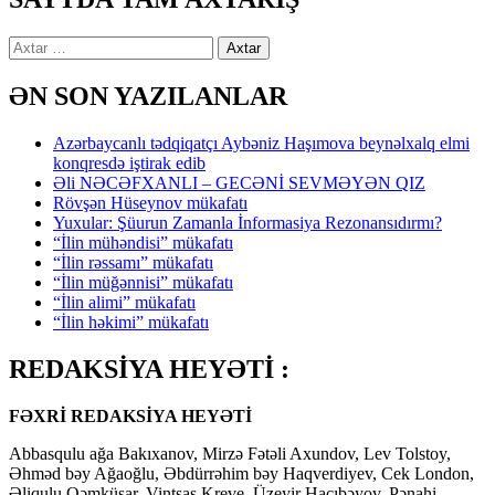
Axtarış:
ƏN SON YAZILANLAR
Azərbaycanlı tədqiqatçı Aybəniz Haşımova beynəlxalq elmi
konqresdə iştirak edib
Əli NƏCƏFXANLI – GECƏNİ SEVMƏYƏN QIZ
Rövşən Hüseynov mükafatı
Yuxular: Şüurun Zamanla İnformasiya Rezonansıdırmı?
“İlin mühəndisi” mükafatı
“İlin rəssamı” mükafatı
“İlin müğənnisi” mükafatı
“İlin alimi” mükafatı
“İlin həkimi” mükafatı
REDAKSİYA HEYƏTİ :
FƏXRİ REDAKSİYA HEYƏTİ
Abbasqulu ağa Bakıxanov, Mirzə Fətəli Axundov, Lev Tolstoy,
Əhməd bəy Ağaoğlu, Əbdürrəhim bəy Haqverdiyev, Cek London,
Əliqulu Qəmküsar, Vintsas Kreve, Üzeyir Hacıbəyov, Pənahi