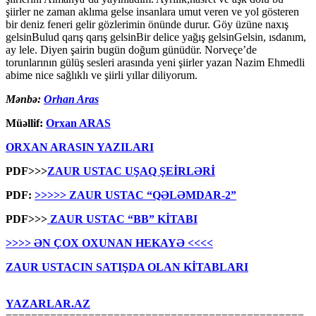
şiirler ne zaman aklıma gelse insanlara umut veren ve yol gösteren
bir deniz feneri gelir gözlerimin önünde durur. Göy üzüne naxış
gelsinBulud qarış qarış gelsinBir delice yağış gelsinGelsin, ısdanım,
ay lele. Diyen şairin bugün doğum günüdür. Norveçe’de
torunlarının gülüş sesleri arasında yeni şiirler yazan Nazim Ehmedli
abime nice sağlıklı ve şiirli yıllar diliyorum.
Mənbə:
Orhan Aras
Müəllif:
Orxan ARAS
ORXAN ARASIN YAZILARI
PDF>>>
ZAUR USTAC UŞAQ ŞEİRLƏRİ
PDF:
>>>>> ZAUR USTAC “QƏLƏMDAR-2”
PDF>>>
ZAUR USTAC “BB” KİTABI
>>>> ƏN ÇOX OXUNAN HEKAYƏ <<<<
ZAUR USTACIN SATIŞDA OLAN KİTABLARI
YAZARLAR.AZ