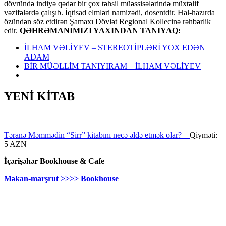
dövründə indiyə qədər bir çox təhsil müəssisələrində müxtəlif
vəzifələrdə çalışıb. İqtisad elmləri namizədi, dosentdir. Hal-hazırda
özündən söz etdirən Şamaxı Dövlət Regional Kollecinə rəhbərlik
edir.
QƏHRƏMANIMIZI YAXINDAN TANIYAQ:
İLHAM VƏLİYEV – STEREOTİPLƏRİ YOX EDƏN
ADAM
BİR MÜƏLLİM TANIYIRAM – İLHAM VƏLİYEV
YENİ KİTAB
Təranə Məmmədin “Sirr” kitabını necə əldə etmək olar? –
Qiyməti:
5 AZN
İçərişəhər Bookhouse & Cafe
Məkan-marşrut >>>> Bookhouse