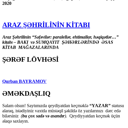
2020
ARAZ ŞƏHRİLİNİN KİTABI
Araz Şəhrilinin “Səfəvilər: paralellər, ehtimallar, həqiqətlər…”
kitabı – BAKI və SUMQAYIT ŞƏHƏRLƏRİNDƏ ƏSAS
KİTAB MAĞAZALARINDA
ŞƏRƏF LÖVHƏSİ
Qurban BAYRAMOV
ƏMƏKDAŞLIQ
Salam olsun! Saytımızda qeydiyatdan keçməklə
“YAZAR”
statusu
alaraq, istədiyiniz vaxtda müstəqil şəkildə öz yazılarınızı dərc edə
bilərsiniz
(
bu çox sadə və asandır
).
Qeydiyyatdan keçmək üçün
əlaqə saxlayın.