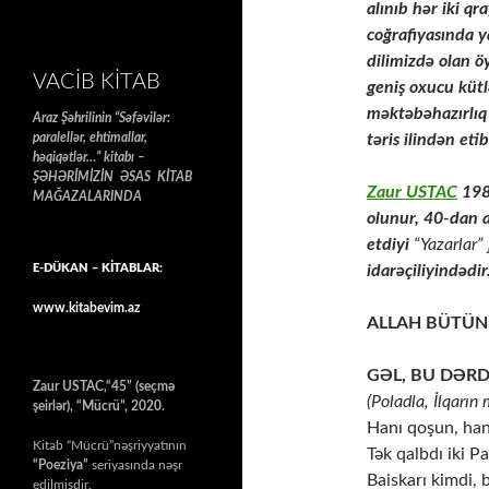
alınıb hər iki q
coğrafiyasında y
dilimizdə olan öy
VACIB KITAB
geniş oxucu kütl
məktəbəhazırlıq 
Araz Şəhrilinin “Səfəvilər:
paralellər, ehtimallar,
təris ilindən eti
həqiqətlər…” kitabı –
ŞƏHƏRİMİZİN ƏSAS KİTAB
Zaur USTAC
1988
MAĞAZALARINDA
olunur, 40-dan a
etdiyi
“Yazarlar”
E-DÜKAN – KİTABLAR:
idarəçiliyindədir
www.kitabevim.az
ALLAH BÜTÜN
GƏL, BU DƏR
Zaur USTAC,“45” (seçmə
(Poladla, İlqarın
şeirlər), “Mücrü”, 2020.
Hanı qoşun, han
Kitab “Mücrü”nəşriyyatının
Tək qalbdı iki P
“Poeziya”
seriyasında nəşr
Baiskarı kimdi, 
edilmişdir.