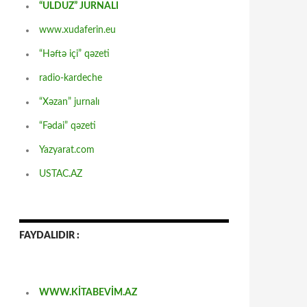
“ULDUZ” JURNALI
www.xudaferin.eu
“Həftə içi” qəzeti
radio-kardeche
“Xəzan” jurnalı
“Fədai” qəzeti
Yazyarat.com
USTAC.AZ
FAYDALIDIR :
WWW.KİTABEVİM.AZ