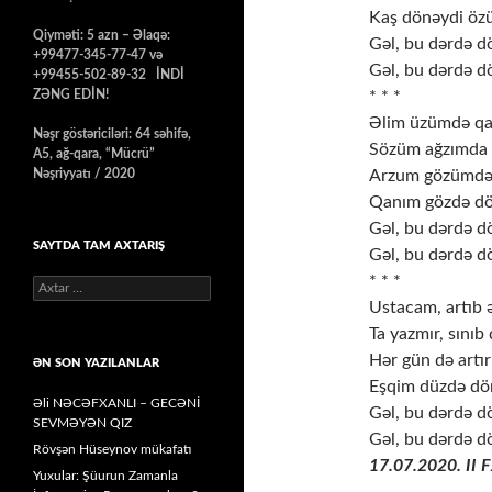
Kaş dönəydi öz
Qiyməti: 5 azn – Əlaqə:
Gəl, bu dərdə d
+99477-345-77-47 və
Gəl, bu dərdə d
+99455-502-89-32 İNDİ
ZƏNG EDİN!
* * *
Əlim üzümdə qal
Nəşr göstəriciləri: 64 səhifə,
Sözüm ağzımda q
A5, ağ-qara, “Mücrü”
Nəşriyyatı / 2020
Arzum gözümdə 
Qanım gözdə d
Gəl, bu dərdə d
SAYTDA TAM AXTARIŞ
Gəl, bu dərdə d
* * *
Axtarış:
Ustacam, artıb 
Ta yazmır, sınıb
Hər gün də artı
ƏN SON YAZILANLAR
Eşqim düzdə d
Əli NƏCƏFXANLI – GECƏNİ
Gəl, bu dərdə d
SEVMƏYƏN QIZ
Gəl, bu dərdə d
Rövşən Hüseynov mükafatı
17.07.2020. II F
Yuxular: Şüurun Zamanla