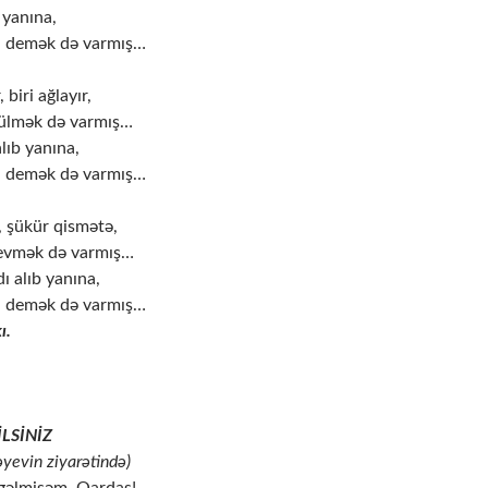
b yanına,
, demək də varmış…
 biri ağlayır,
gülmək də varmış…
lıb yanına,
, demək də varmış…
, şükür qismətə,
sevmək də varmış…
 alıb yanına,
, demək də varmış…
ı.
LSİNİZ
əyevin ziyarətində)