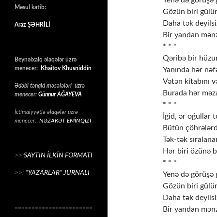
Yenə də görüşə 
Məsul katib:
Gözün biri gülür,
Daha tək deyilsiz
Araz ŞƏHRİLİ
Bir yandan mənz
* * *
Qəribə bir hüzur
Beynəlxalq əlaqələr üzrə
menecer:
Khaitov Khusniddin
Yanında hər nəfə
Vətən kitabını v
Ədəbi tənqid məsələləri üzrə
Burada hər məza
menecer:
Günnur AĞAYEVA
* * *
İctimaiyyətlə əlaqələr üzrə
İgid, ər oğullar 
menecer:
NƏZAKƏT EMİNQIZI
Bütün çöhrələr
Tək-tək sıralana
Hər biri özünə 
>>:
SAYTIN İLKİN FORMATI
* * *
>>:
“YAZARLAR” JURNALI
Yenə də görüşə 
Gözün biri gülür,
Daha tək deyilsiz
=======================
Bir yandan mənz