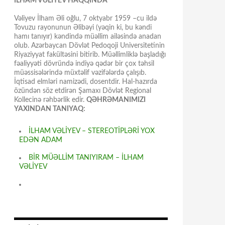
İLHAM VƏLİYEV HAQQINDA
Vəliyev İlham Əli oğlu, 7 oktyabr 1959 –cu ildə
Tovuzu rayonunun Əlibəyi (yəqin ki, bu kəndi
hamı tanıyır) kəndində müəllim ailəsində anadan
olub. Azərbaycan Dövlət Pedoqoji Universitetinin
Riyaziyyat fakültəsini bitirib. Müəllimliklə başladığı
fəaliyyəti dövründə indiyə qədər bir çox təhsil
müəssisələrində müxtəlif vəzifələrdə çalışıb.
İqtisad elmləri namizədi, dosentdir. Hal-hazırda
özündən söz etdirən Şamaxı Dövlət Regional
Kollecinə rəhbərlik edir.
QƏHRƏMANIMIZI
YAXINDAN TANIYAQ:
İLHAM VƏLİYEV – STEREOTİPLƏRİ YOX
EDƏN ADAM
BİR MÜƏLLİM TANIYIRAM – İLHAM
VƏLİYEV