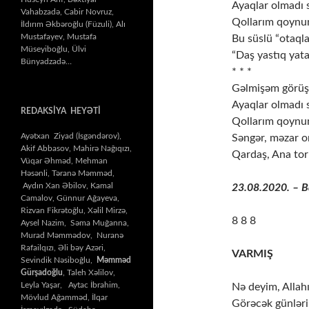
Ayaqlar olmadı
Vahabzadə, Cabir Novruz,
Qollarım qoyn
İldırım Əkbəroğlu (Füzuli), Alı
Mustafayev, Mustafa
Bu süslü “otaqla
Müseyiboğlu, Ülvi
“Daş yastıq yat
Bünyadzadə…
* * *
Gəlmişəm görüşə
Ayaqlar olmadı
REDAKSİYA HEYƏTİ
Qollarım qoyn
Ayətxan Ziyad (İsgəndərov),
Səngər, məzar or
Akif Abbasov, Mahirə Nağıqızı,
Qardaş, Ana tor
Vüqar Əhməd, Mehman
Həsənli, Təranə Məmməd,
Aydın Xan Əbilov, Kamal
23.08.2020. – Bak
Camalov, Günnur Ağayeva,
Rizvan Fikrətoğlu, Xəlil Mirzə,
8 8 8
Aysel Nazim, Səma Muğanna,
Murad Məmmədov, Nuranə
Rafailqızı, Əli bəy Azəri,
VARMIŞ
Sevindik Nəsiboğlu,
Məmməd
Gürşadoğlu
, Taleh Xəlilov,
Leyla Yaşar, Aytac İbrahim,
Nə deyim, Allah
Mövlud Ağamməd, İlqar
Görəcək günlər