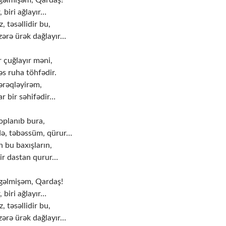
gəlmişəm, Qardaş!
 biri ağlayır…
, təsəllidir bu,
ərə ürək dağlayır…
 çuğlayır məni,
s ruha töhfədir.
ərəqləyirəm,
r bir səhifədir…
toplanıb bura,
də, təbəssüm, qürur…
n bu baxışların,
bir dastan qurur…
gəlmişəm, Qardaş!
 biri ağlayır…
, təsəllidir bu,
ərə ürək dağlayır…