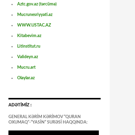
Aztc.gov.az (tərcümə)
Mucrunesriyyati.az
WWW.USTAC.AZ
Kitabevim.az
Litinstitut.ru
Valideyn.az
Mucru.art
Olaylar.az
ADƏTİMİZ :
GENERAL KƏRİM KƏRİMOV “QURAN
OXUMAQ”-“YASİN” SURƏSİ HAQQINDA: