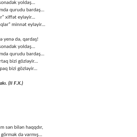
 sonadək yoldaş…
umda qurudu bardaş…
r” xiffət eyləyir…
aqlar” minnət eyləyir…
 yenə də, qardaş!
 sonadək yoldaş…
umda qurudu bardaş…
taq bizi gözləyir…
paq bizi gözləyir…
ı. (II F.X.)
ım sən bilən haqqdır,
i görmək də varmış…