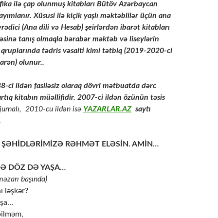
rafika ilə çap olunmuş kitabları Bütöv Azərbaycan
ayımlanır. Xüsusi ilə kiçik yaşlı məktəblilər üçün ana
rədici (Ana dili və Hesab) şeirlərdən ibarət kitabları
əsinə tanış olmaqla bərabər məktəb və liseylərin
qruplarında tədris vəsaiti kimi tətbiq (2019-2020-ci
barən) olunur..
-ci ildən fasiləsiz olaraq dövri mətbuatda dərc
rtıq kitabın müəllifidir. 2007-ci ildən özünün təsis
 jurnalı, 2010-cu ildən isə
YAZARLAR.AZ
saytı
.
 ŞƏHİDLƏRİMİZƏ RƏHMƏT ELƏSİN. AMİN…
DƏ DÖZ DƏ YAŞA…
 məzarı başında)
ı ləşkər?
aşa…
bilməm,