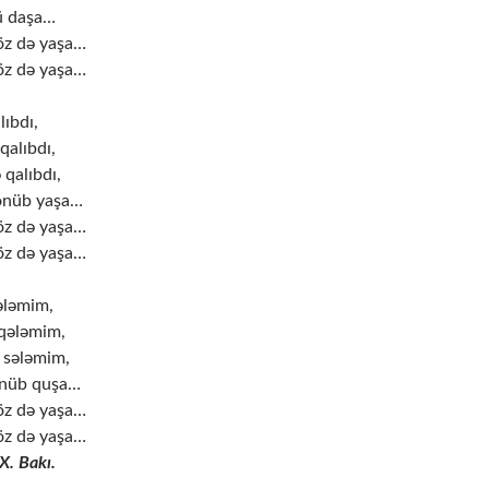
ü daşa…
öz də yaşa…
öz də yaşa…
ıbdı,
alıbdı,
qalıbdı,
önüb yaşa…
öz də yaşa…
öz də yaşa…
ələmim,
 qələmim,
r sələmim,
önüb quşa…
öz də yaşa…
öz də yaşa…
X. Bakı.