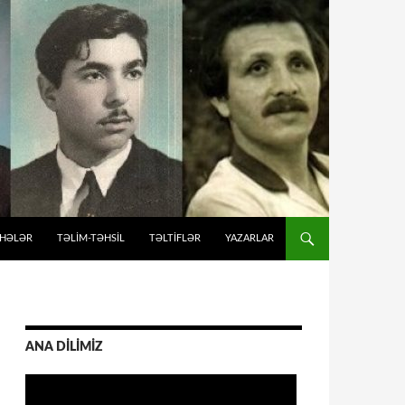
İHƏLƏR
TƏLIM-TƏHSIL
TƏLTİFLƏR
YAZARLAR
ANA DİLİMİZ