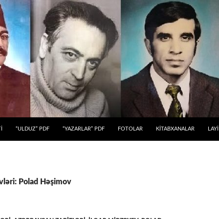
 KEÇ
İ
“ULDUZ” PDF
“YAZARLAR” PDF
FOTOLAR
KİTABXANALAR
LAY
vləri: Polad Həşimov