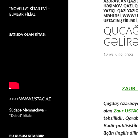
AZƏRAYCAN QAZİL
HƏŞIMOV
,
QAZİ
,
Q
“NOVELLA” KİTAB EVİ –
YAZIÇI
,
QAZİ YAZI
ELMLƏR FİLİALI
MƏHLƏSİ
,
WWW.US
USTACIN ŞEİRLƏRİ
QUCAĞI
SATIŞDA OLAN KİTAB:
GƏLIR
İYUN 29, 2023
ZAUR 
>>>>WWW.USTAC.AZ
Çağdaş Azərbayc
Südabə Məmmədova –
olan
Zaur USTA
“Debüt” kitabı
təhsillidir. Qara
Bədii-publisistik
üçün (ingilis dil
BU XÜSUSİ KİTABDIR: