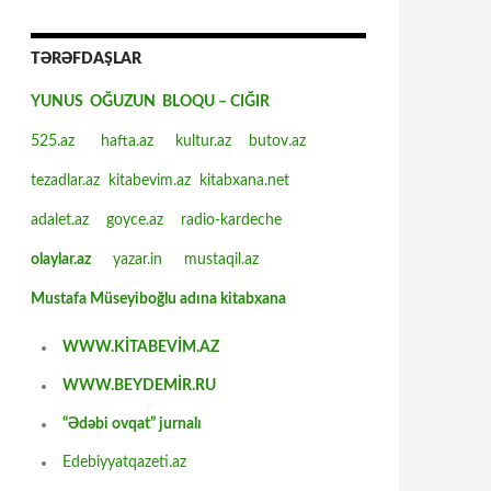
TƏRƏFDAŞLAR
YUNUS OĞUZUN BLOQU – CIĞIR
525.az
hafta.az
kultur.az
butov.az
tezadlar.az
kitabevim.az
kitabxana.net
adalet.az
goyce.az
radio-kardeche
olaylar.az
yazar.in
mustaqil.az
Mustafa Müseyiboğlu adına kitabxana
WWW.KİTABEVİM.AZ
WWW.BEYDEMİR.RU
“Ədəbi ovqat” jurnalı
Edebiyyatqazeti.az