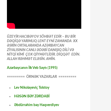
ÜZEYİR HACIBƏYOV SÖHBƏT EDİR – BU BİR
DƏQİQƏ YARIMLIQ LENT EYNİ ZAMANDA XX
ƏSRİN ORTALARANDA AZƏRBAYCAN
ZİYALISININ CANLI ƏDƏBİ DANIŞIQ DİLİ VƏ
NİTQİ KİMİ ÇOX QİYMƏTLİDİR. DİQQƏT EDİN.
ALLAH RƏHMƏT ELƏSİN. AMİN.
Azərbaycanın İlk Veb Saytı (1995)
========= ÖRNƏK YAZARLAR =========
Lev Nikolayeviç Tolstoy
HƏSƏN BƏY ZƏRDABİ
Əbdürrəhim bəy Haqverdiyev