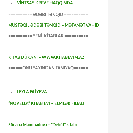
VİNTSAS KREVE HAQQINDA
========== ƏDƏBİ TƏNQİD ==========
MÜSTƏQİL ƏDƏBİ TƏNQİD – MƏTANƏT VAHİD
========== YENİ KİTABLAR ==========
KİTAB DÜKANI – WWW.KİTABEVİM.AZ
======ONU YAXINDAN TANIYAQ======
LEYLA ƏLİYEVA
“NOVELLA” KİTAB EVİ – ELMLƏR FİLİALI
Südabə Məmmədova – “Debüt” kitabı