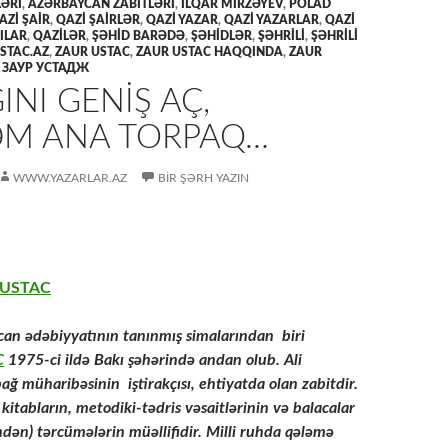
ƏRİ
,
AZƏRBAYCAN ZABİTLƏRİ
,
İLQAR MIRZƏYEV
,
POLAD
AZİ ŞAİR
,
QAZİ ŞAİRLƏR
,
QAZİ YAZAR
,
QAZİ YAZARLAR
,
QAZİ
ÇILAR
,
QAZİLƏR
,
ŞƏHİD BARƏDƏ
,
ŞƏHİDLƏR
,
ŞƏHRİLİ
,
ŞƏHRİLİ
TAC.AZ
,
ZAUR USTAC
,
ZAUR USTAC HAQQINDA
,
ZAUR
,
ЗАУР УСТАДЖ
NI GENIŞ AÇ,
ƏM ANA TORPAQ…
WWW.YAZARLAR.AZ
BIR ŞƏRH YAZIN
USTAC
an ədəbiyyatının tanınmış simalarından biri
C
1975-ci ildə Bakı şəhərində andan olub. Ali
bağ müharibəsinin iştirakçısı, ehtiyatda olan zabitdir.
 kitabların, metodiki-tədris vəsaitlərinin və balacalar
indən) tərcümələrin müəllifidir. Milli ruhda qələmə