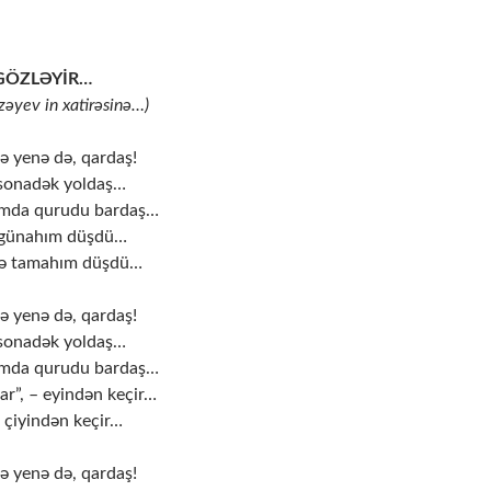
GÖZLƏYİR…
zəyev in xatirəsinə…)
 yenə də, qardaş!
 sonadək yoldaş…
umda qurudu bardaş…
 günahım düşdü…
rə tamahım düşdü…
 yenə də, qardaş!
 sonadək yoldaş…
umda qurudu bardaş…
ar”, – eyindən keçir…
 çiyindən keçir…
 yenə də, qardaş!