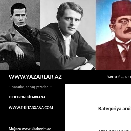
MÜHTƏVIYYATA
Axtar
WWW.YAZARLAR.AZ
“KREDO” QƏZET
"…yazarlar, ancaq yazarlar…"
ELEKTRON KİTABXANA
WWW.E-KİTABXANA.COM
Kateqoriya arxi
Mağaza-www.kitabevim.az