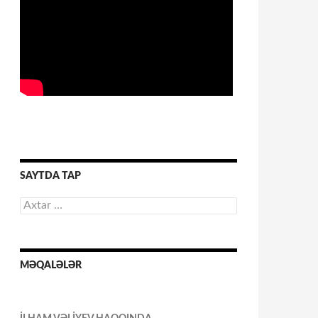
SAYTDA TAP
Axtarış:
MƏQALƏLƏR