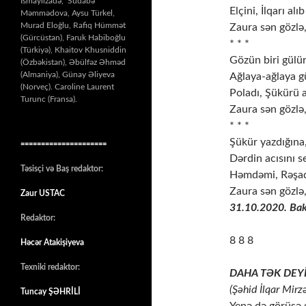
İsmayılzadə, Südabə
Elçini, İlqarı alı
Məmmədova, Aysu Türkel,
Murad Eloğlu, Rafiq Hümmət
Zaura sən gözlə
(Gürcüstan), Faruk Habiboğlu
* * *
(Türkiyə), Khaitov Khusniddin
Gözün biri gülür,
(Özbəkistan), Əbülfəz Əhməd
(Almaniya), Günay Əliyeva
Ağlaya-ağlaya 
(Norveç). Caroline Laurent
Poladı, Şükürü a
Turunc (Fransa).
Zaura sən gözlə
* * *
Şükür yazdığına
=====================
Dərdin acısını 
Təsisçi və Baş redaktor:
Həmdəmi, Rəşadı
Zaura sən gözlə
Zaur USTAC
31.10.2020. Bak
Redaktor:
8 8 8
Həcər Atakişiyeva
Texniki redaktor:
DAHA TƏK DEYİ
(Şəhid İlqar Mirz
Tuncay ŞƏHRİLİ