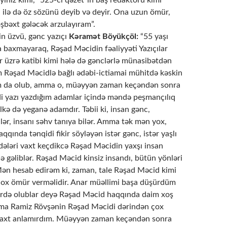
diyiniz kimi, “525-ci qəzet”in baş redaktoru kimi
i ilə də öz sözünü deyib və deyir. Ona uzun ömür,
oşbəxt gələcək arzulayıram”.
nin üzvü, gənc yazıçı
Kəramət Böyükçöl:
“55 yaşı
baxmayaraq, Rəşad Məcidin fəaliyyəti Yazıçılar
ər üzrə katibi kimi hələ də gənclərlə münasibətdən
m Rəşad Məcidlə bağlı ədəbi-ictiamai mühitdə kəskin
ım da olub, amma o, müəyyən zaman keçəndən sonra
i yazı yazdığım adamlar içində məndə peşmançılıq
lkə də yeganə adamdır. Təbii ki, insan gənc,
lər, insanı səhv tanıya bilər. Amma tək mən yox,
qında tənqidi fikir söyləyən istər gənc, istər yaşlı
ələri vaxt keçdikcə Rəşad Məcidin yaxşı insan
 gəliblər. Rəşad Məcid kinsiz insandı, bütün yönləri
 Mən hesab edirəm ki, zaman, tale Rəşad Məcid kimi
çox ömür verməlidir. Anar müəllimi başa düşürdüm
yerdə olublar deyə Rəşad Məcid haqqında daim xoş
mma Ramiz Rövşənin Rəşad Məcidi dərindən çox
 vaxt anlamırdım. Müəyyən zaman keçəndən sonra