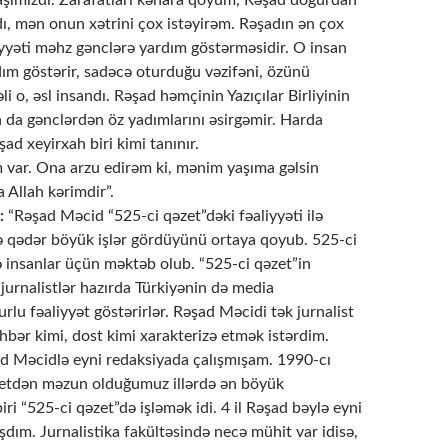
ımızdı. Zarafatları kənara qoyum, Rəşad doğurdan
dı, mən onun xətrini çox istəyirəm. Rəşadın ən çox
yyəti məhz gənclərə yardım göstərməsidir. O insan
dım göstərir, sadəcə oturduğu vəzifəni, özünü
 o, əsl insandı. Rəşad həmçinin Yazıçılar Birliyinin
a da gənclərdən öz yadımlarını əsirgəmir. Harda
şad xeyirxah biri kimi tanınır.
var. Ona arzu edirəm ki, mənim yaşıma gəlsin
a Allah kərimdir”.
:
“Rəşad Məcid “525-ci qəzet”dəki fəaliyyəti ilə
nə qədər böyük işlər gördüyünü ortaya qoyub. 525-ci
 insanlar üçün məktəb olub. “525-ci qəzet”in
 jurnalistlər hazırda Türkiyənin də media
rlu fəaliyyət göstərirlər. Rəşad Məcidi tək jurnalist
rəhbər kimi, dost kimi xarakterizə etmək istərdim.
 Məcidlə eyni redaksiyada çalışmışam. 1990-cı
itetdən məzun olduğumuz illərdə ən böyük
iri “525-ci qəzet”də işləmək idi. 4 il Rəşad bəylə eyni
şdım. Jurnalistika fakültəsində necə mühit var idisə,