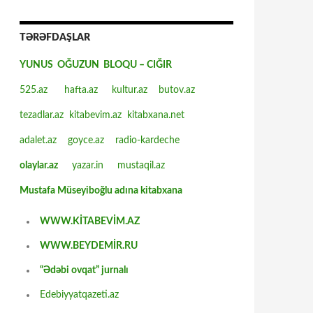
TƏRƏFDAŞLAR
YUNUS OĞUZUN BLOQU – CIĞIR
525.az
hafta.az
kultur.az
butov.az
tezadlar.az
kitabevim.az
kitabxana.net
adalet.az
goyce.az
radio-kardeche
olaylar.az
yazar.in
mustaqil.az
Mustafa Müseyiboğlu adına kitabxana
WWW.KİTABEVİM.AZ
WWW.BEYDEMİR.RU
“Ədəbi ovqat” jurnalı
Edebiyyatqazeti.az