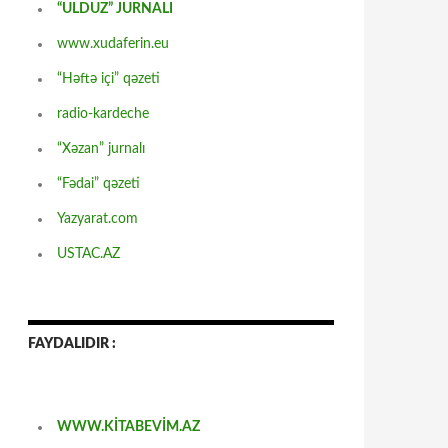
“ULDUZ” JURNALI
www.xudaferin.eu
“Həftə içi” qəzeti
radio-kardeche
“Xəzan” jurnalı
“Fədai” qəzeti
Yazyarat.com
USTAC.AZ
FAYDALIDIR :
WWW.KİTABEVİM.AZ