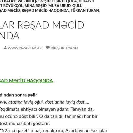
Ə BALAYEVA
,
ƏNTİQƏ RƏŞİD
,
FIKRƏT QOCA
,
HIDAYƏT
T BÖYÜKÇÖL
,
MİNA RƏŞİD
,
MUSA URUD
,
QULU
ŞAD MƏCİD
,
RƏŞAD MƏCİD HAQQINDA
,
TÜRKAN TURAN
,
LAR RƏŞAD MƏCİD
NDA
WWW.YAZARLAR.AZ
BIR ŞƏRH YAZIN
ŞAD MƏCİD HAQQINDA
adından sonra gəlir
və, atasına layiq oğul, dostlarına layiq dost….
əqdimata ehtiyacı olmayan adam. Tanıyan da,
 özünə dost bilir. O da tanıdı, tanımadı hər bir
ost münasibəti göstərir.
t, “525-ci qəzet”in baş redaktoru, Azərbaycan Yazıçılar