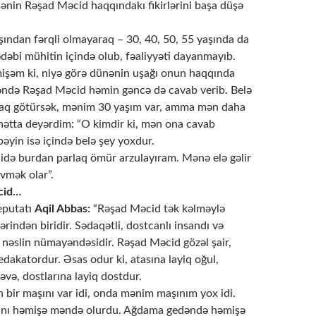
nin Rəşad Məcid haqqındakı fikirlərini başa düşə
ından fərqli olmayaraq – 30, 40, 50, 55 yaşında da
dəbi mühitin içində olub, fəaliyyəti dayanmayıb.
mişəm ki, niyə görə dünənin uşağı onun haqqında
əyəndə Rəşad Məcid həmin gəncə də cavab verib. Belə
laq götürsək, mənim 30 yaşım var, amma mən daha
ətta deyərdim: “O kimdir ki, mən ona cavab
bəyin isə içində belə şey yoxdur.
ə burdan parlaq ömür arzulayıram. Mənə elə gəlir
vmək olar”.
cid…
eputatı
Aqil Abbas:
“Rəşad Məcid tək kəlməylə
rindən biridir. Sədaqətli, dostcanlı insandı və
nəslin nümayəndəsidir. Rəşad Məcid gözəl şair,
redakatordur. Əsas odur ki, atasına layiq oğul,
əvə, dostlarına layiq dostdur.
 bir maşını var idi, onda mənim maşınım yox idi.
ını həmişə məndə olurdu. Ağdama gedəndə həmişə