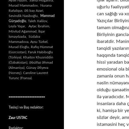
işlər aparır. Bil
Aysel Nazim, Səma Muğanna,
Murad Məmmədov, Nuranə
uğurlu fəaliyyət
Rafailqızı, Əli bəy Azəri,
can sağlığı və x
Sevindik Nəsiboğlu,
Məmməd
Yazıçılar Birliyi
Gürşadoğlu
, Taleh Xəlilov,
Leyla Yaşar, Aytac İbrahim,
tamam olmağına 
Mövlud Ağamməd, İlqar
Birliyinin gəncl
İsmayılzadə, Südabə
ibarətdir. Məni
Məmmədova, Aysu Türkel,
Murad Eloğlu, Rafiq Hümmət
tənqidi yazılar
(Gürcüstan), Faruk Habiboğlu
haqqında tənqid
(Türkiyə), Khaitov Khusniddin
hissi yaradan bə
(Özbəkistan), Əbülfəz Əhməd
(Almaniya), Günay Əliyeva
emosional ola bi
(Norveç). Caroline Laurent
zamanla onun haq
Turunc (Fransa).
nəslin nümayənd
olduğu qənaətinə
ilə yaradıcıdır.
=====================
insanlara daha 
Təsisçi və Baş redaktor:
ki, həmişə bir 
sözlər deyir, a
Zaur USTAC
istəməsini heç
Redaktor: