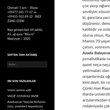
dostumuz-qardaş
çox yaxşı oğlan
Qiyməti: 5 azn – Əlaqə:
sevdiyim xüsusi
+99477-345-77-47 və
+99455-502-89-32 İNDİ
ki, gənclərə yar
ZƏNG EDİN!
düşünmür, deməli
katibidir və ord
Nəşr göstəriciləri: 64 səhifə,
A5, ağ-qara, “Mücrü”
olursa olsun, Rə
Nəşriyyatı / 2020
Mənim 70 yaşım 
çatsın, sonrasın
Azadə Balayeva
SAYTDA TAM AXTARIŞ
jurnalistikada 
Axtarış:
qəzet neçə-neçə
yetirmələri olan
orqanlarında uğu
ƏN SON YAZILANLAR
kimi deyil, bir 
Çünki mən Rəşad
Sözün qırmızı xətti
illərdə-univers
VAQİF OSMANLI YAZIR
arzularımızdan b
Azərbaycan Yazıçılar Birliyinin
redaksiyada çalı
üzvü, prezident təqaüdçüsü