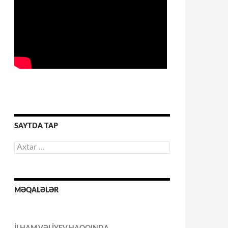
SAYTDA TAP
Axtarış:
MƏQALƏLƏR