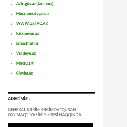
Aztc.gov.az (tərcümə)
Mucrunesriyyati.az
WWW.USTAC.AZ
Kitabevim.az
Litinstitut.ru
Valideyn.az
Mucru.art
Olaylar.az
ADƏTİMİZ :
GENERAL KƏRİM KƏRİMOV “QURAN
OXUMAQ”-“YASİN” SURƏSİ HAQQINDA: