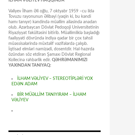
İLHAM VƏLİYEV HAQQINDA
Vəliyev İlham Əli oğlu, 7 oktyabr 1959 –cu ildə
Tovuzu rayonunun Əlibəyi (yəqin ki, bu kəndi
hamı tanıyır) kəndində müəllim ailəsində anadan
olub. Azərbaycan Dövlət Pedoqoji Universitetinin
Riyaziyyat fakültəsini bitirib. Müəllimliklə başladığı
fəaliyyəti dövründə indiyə qədər bir çox təhsil
müəssisələrində müxtəlif vəzifələrdə çalışıb.
İqtisad elmləri namizədi, dosentdir. Hal-hazırda
özündən söz etdirən Şamaxı Dövlət Regional
Kollecinə rəhbərlik edir.
QƏHRƏMANIMIZI
YAXINDAN TANIYAQ:
İLHAM VƏLİYEV – STEREOTİPLƏRİ YOX
EDƏN ADAM
BİR MÜƏLLİM TANIYIRAM – İLHAM
VƏLİYEV