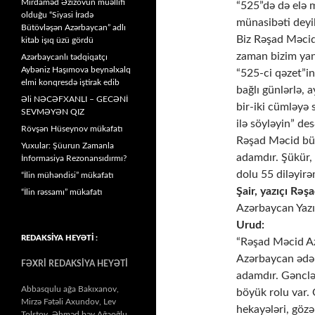
Mirdaməd Əzizovun müəllifi
“525”də də elə 
olduğu “Siyasi İradə
münasibəti deyi
Bütövləşən Azərbaycan” adlı
Biz Rəşad Məcidl
kitab işıq üzü gördü
zaman bizim yanı
Azərbaycanlı tədqiqatçı
Aybəniz Haşımova beynəlxalq
“525-ci qəzet”in
elmi konqresdə iştirak edib
bağlı günlərlə, 
Əli NƏCƏFXANLI – GECƏNİ
bir-iki cümləyə
SEVMƏYƏN QIZ
ilə söyləyin” de
Rövşən Hüseynov mükafatı
Rəşad Məcid büt
Yuxular: Şüurun Zamanla
adamdır. Şükür, 
İnformasiya Rezonansıdırmı?
dolu 55 diləyirə
“İlin mühəndisi” mükafatı
Şair, yazıçı Rə
“İlin rəssamı” mükafatı
Azərbaycan Yazıç
Urud:
REDAKSİYA HEYƏTİ :
“Rəşad Məcid Az
Azərbaycan ədəb
FƏXRİ REDAKSİYA HEYƏTİ
adamdır. Gənclə
Abbasqulu ağa Bakıxanov,
böyük rolu var. 
Mirzə Fətəli Axundov, Lev
hekayələri, gözəl
Tolstoy, Əhməd bəy Ağaoğlu,