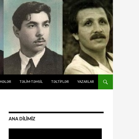
İHƏLƏR
TƏLIM-TƏHSIL
TƏLTİFLƏR
YAZARLAR
ANA DİLİMİZ