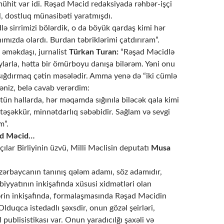
mühit var idi. Rəşad Məcid redaksiyada rəhbər-işçi
l, dostluq münasibəti yaratmışdı.
ə sirrimizi bölərdik, o da böyük qardaş kimi hər
mızda olardı. Burdan təbriklərimi çatdırıram”.
 əməkdaşı, jurnalist
Türkan Turan:
“Rəşad Məcidlə
aylarla, hətta bir ömürboyu danışa bilərəm. Yəni onu
 sığdırmaq çətin məsələdir. Amma yenə də “iki cümlə
səniz, belə cavab verərdim:
ün hallarda, hər məqamda sığınıla biləcək qala kimi
təşəkkür, minnətdarlıq səbəbidir. Sağlam və sevgi
m”.
şad Məcid…
ılar Birliyinin üzvü, Milli Məclisin deputatı
Musa
ərbaycanın tanınış qələm adamı, söz adamıdır,
iyyatının inkişafında xüsusi xidmətləri olan
rin inkişafında, formalaşmasında Rəşad Məcidin
Olduqca istedadlı şəxsdir, onun gözəl şeirləri,
 publisistikası var. Onun yaradıcılğı şaxəli və