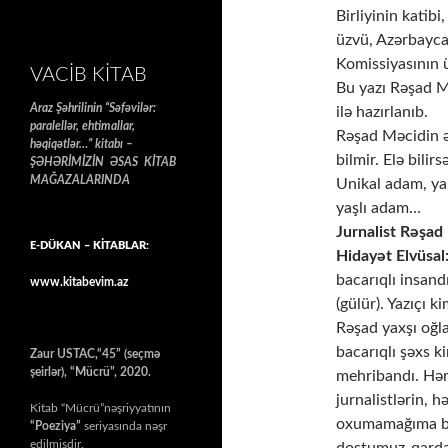
Birliyinin katib
üzvü, Azərbayca
Komissiyasının
VACIB KITAB
Bu yazı Rəşad 
Araz Şəhrilinin “Səfəvilər:
ilə hazırlanıb.
paralellər, ehtimallar,
Rəşad Məcidin ə
həqiqətlər…” kitabı –
bilmir. Elə bili
ŞƏHƏRİMİZİN ƏSAS KİTAB
MAĞAZALARINDA
Unikal adam, ya
yaşlı adam…
Jurnalist Rəşa
E-DÜKAN – KİTABLAR:
Hidayət Elvüsal
bacarıqlı insand
www.kitabevim.az
(gülür). Yazıçı 
Rəşad yaxşı oğl
bacarıqlı şəxs k
Zaur USTAC,“45” (seçmə
şeirlər), “Mücrü”, 2020.
mehribandı. Hər
jurnalistlərin, h
Kitab “Mücrü”nəşriyyatının
oxumamağıma ba
“Poeziya”
seriyasında nəşr
edilmişdir.