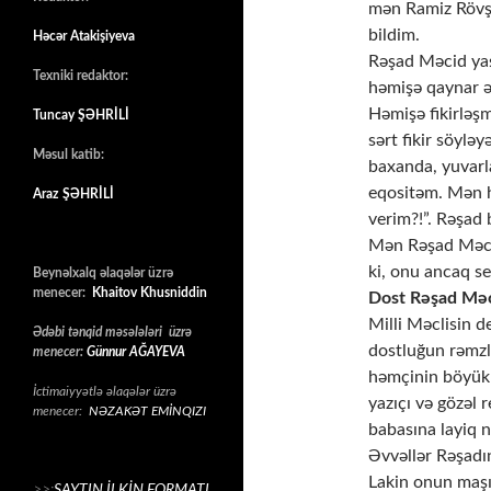
mən Ramiz Rövşə
bildim.
Həcər Atakişiyeva
Rəşad Məcid yaş
Texniki redaktor:
həmişə qaynar ə
Həmişə fikirləş
Tuncay ŞƏHRİLİ
sərt fikir söyl
Məsul katib:
baxanda, yuvar
eqositəm. Mən h
Araz ŞƏHRİLİ
verim?!”. Rəşad 
Mən Rəşad Məcid
ki, onu ancaq se
Beynəlxalq əlaqələr üzrə
menecer:
Khaitov Khusniddin
Dost Rəşad Mə
Milli Məclisin d
Ədəbi tənqid məsələləri üzrə
dostluğun rəmzlə
menecer:
Günnur AĞAYEVA
həmçinin böyük 
İctimaiyyətlə əlaqələr üzrə
yazıçı və gözəl 
menecer:
NƏZAKƏT EMİNQIZI
babasına layiq n
Əvvəllər Rəşadın
Lakin onun maş
>>:
SAYTIN İLKİN FORMATI