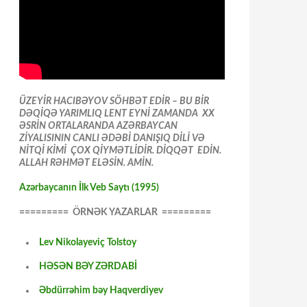
ÜZEYİR HACIBƏYOV SÖHBƏT EDİR – BU BİR
DƏQİQƏ YARIMLIQ LENT EYNİ ZAMANDA XX
ƏSRİN ORTALARANDA AZƏRBAYCAN
ZİYALISININ CANLI ƏDƏBİ DANIŞIQ DİLİ VƏ
NİTQİ KİMİ ÇOX QİYMƏTLİDİR. DİQQƏT EDİN.
ALLAH RƏHMƏT ELƏSİN. AMİN.
Azərbaycanın İlk Veb Saytı (1995)
========= ÖRNƏK YAZARLAR =========
Lev Nikolayeviç Tolstoy
HƏSƏN BƏY ZƏRDABİ
Əbdürrəhim bəy Haqverdiyev