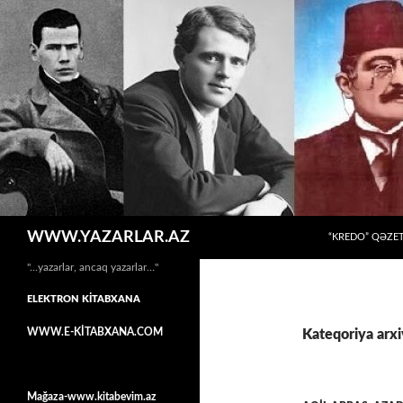
MÜHTƏVIYYATA
Axtar
WWW.YAZARLAR.AZ
“KREDO” QƏZET
"…yazarlar, ancaq yazarlar…"
ELEKTRON KİTABXANA
WWW.E-KİTABXANA.COM
Kateqoriya arxi
Mağaza-www.kitabevim.az