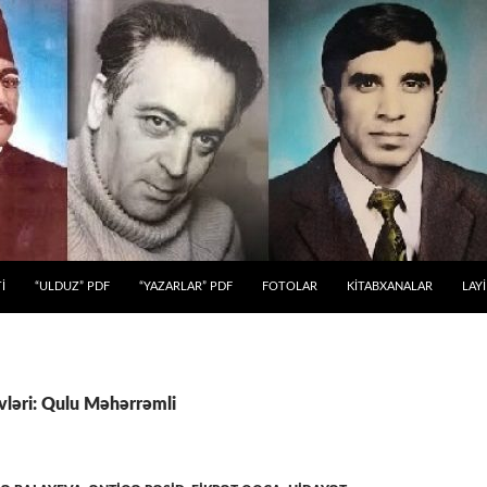
 KEÇ
İ
“ULDUZ” PDF
“YAZARLAR” PDF
FOTOLAR
KİTABXANALAR
LAY
vləri: Qulu Məhərrəmli