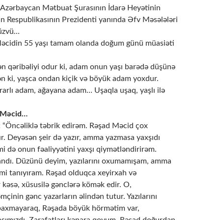
i, Azərbaycan Mətbuat Şurasının İdarə Heyətinin
n Respublikasının Prezidenti yanında Əfv Məsələləri
 üzvü…
Məcidin 55 yaşı tamam olanda doğum günü müasiəti
n qəribəliyi odur ki, adam onun yaşı barədə düşünə
rsən ki, yaşca ondan kiçik və böyük adam yoxdur.
rarlı adam, ağayana adam… Uşaqla uşaq, yaşlı ilə
d Məcid…
:
“Öncəliklə təbrik edirəm. Rəşad Məcid çox
ır. Deyəsən şeir də yazır, amma yazmasa yaxşıdı
kimi də onun fəaliyyətini yaxşı qiymətləndirirəm.
andı. Düzünü deyim, yazılarını oxumamışam, amma
imi tanıyıram. Rəşad olduqca xeyirxah və
 kəsə, xüsusilə gənclərə kömək edir. O,
əmçinin gənc yazarların əlindən tutur. Yazılarını
xmayaraq, Rəşada böyük hörmətim var,