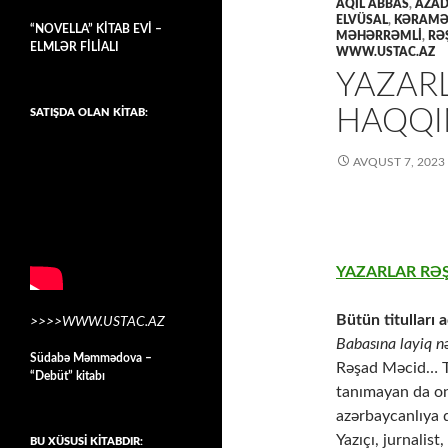
AQİL ABBAS
,
AZAD
ELVÜSAL
,
KƏRAMƏ
“NOVELLA” KİTAB EVİ –
MƏHƏRRƏMLI
,
RƏ
ELMLƏR FİLİALI
WWW.USTAC.AZ
YAZAR
HAQQI
SATIŞDA OLAN KİTAB:
AVQUST 7, 2023
YAZARLAR RƏ
Bütün titulları 
>>>>WWW.USTAC.AZ
Babasına layiq nə
Südabə Məmmədova –
Rəşad Məcid… T
“Debüt” kitabı
tanımayan da onu
azərbaycanlıya d
Yazıçı, jurnalis
BU XÜSUSİ KİTABDIR: