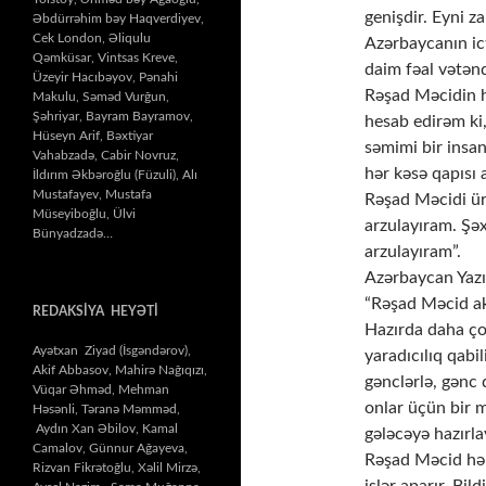
genişdir. Eyni 
Əbdürrəhim bəy Haqverdiyev,
Cek London, Əliqulu
Azərbaycanın ict
Qəmküsar, Vintsas Kreve,
daim fəal vətən
Üzeyir Hacıbəyov, Pənahi
Rəşad Məcidin hə
Makulu, Səməd Vurğun,
Şəhriyar, Bayram Bayramov,
hesab edirəm ki
Hüseyn Arif, Bəxtiyar
səmimi bir insan
Vahabzadə, Cabir Novruz,
hər kəsə qapısı a
İldırım Əkbəroğlu (Füzuli), Alı
Mustafayev, Mustafa
Rəşad Məcidi ür
Müseyiboğlu, Ülvi
arzulayıram. Şəx
Bünyadzadə…
arzulayıram”.
Azərbaycan Yazıçı
“Rəşad Məcid akt
REDAKSİYA HEYƏTİ
Hazırda daha çox
Ayətxan Ziyad (İsgəndərov),
yaradıcılıq qabi
Akif Abbasov, Mahirə Nağıqızı,
gənclərlə, gənc 
Vüqar Əhməd, Mehman
onlar üçün bir m
Həsənli, Təranə Məmməd,
Aydın Xan Əbilov, Kamal
gələcəyə hazırla
Camalov, Günnur Ağayeva,
Rəşad Məcid həmç
Rizvan Fikrətoğlu, Xəlil Mirzə,