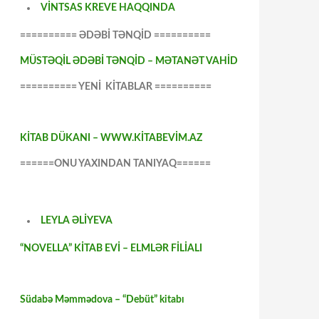
VİNTSAS KREVE HAQQINDA
========== ƏDƏBİ TƏNQİD ==========
MÜSTƏQİL ƏDƏBİ TƏNQİD – MƏTANƏT VAHİD
========== YENİ KİTABLAR ==========
KİTAB DÜKANI – WWW.KİTABEVİM.AZ
======ONU YAXINDAN TANIYAQ======
LEYLA ƏLİYEVA
“NOVELLA” KİTAB EVİ – ELMLƏR FİLİALI
Südabə Məmmədova – “Debüt” kitabı