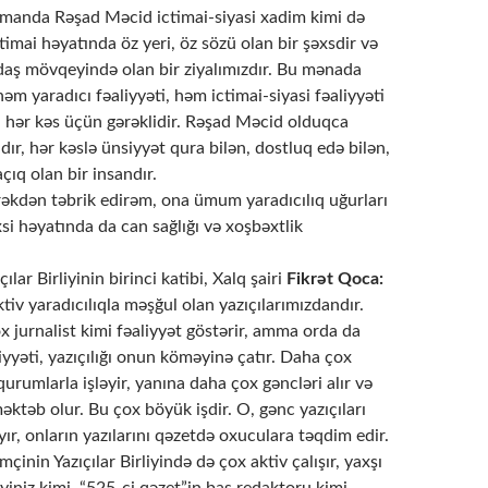
zamanda Rəşad Məcid ictimai-siyasi xadim kimi də
imai həyatında öz yeri, öz sözü olan bir şəxsdir və
daş mövqeyində olan bir ziyalımızdır. Bu mənada
m yaradıcı fəaliyyəti, həm ictimai-siyasi fəaliyyəti
, hər kəs üçün gərəklidir. Rəşad Məcid olduqca
dır, hər kəslə ünsiyyət qura bilən, dostluq edə bilən,
çıq olan bir insandır.
əkdən təbrik edirəm, ona ümum yaradıcılıq uğurları
si həyatında da can sağlığı və xoşbəxtlik
lar Birliyinin birinci katibi, Xalq şairi
Fikrət Qoca:
iv yaradıcılıqla məşğul olan yazıçılarımızdandır.
 jurnalist kimi fəaliyyət göstərir, amma orda da
liyyəti, yazıçılığı onun köməyinə çatır. Daha çox
qurumlarla işləyir, yanına daha çox gəncləri alır və
əktəb olur. Bu çox böyük işdir. O, gənc yazıçıları
yır, onların yazılarını qəzetdə oxuculara təqdim edir.
inin Yazıçılar Birliyində də çox aktiv çalışır, yaxşı