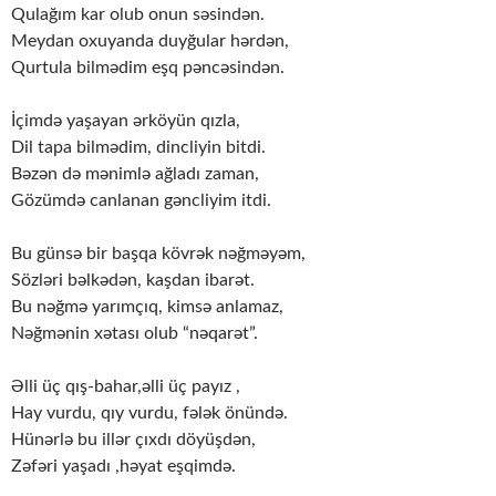
Qulağım kar olub onun səsindən.
Meydan oxuyanda duyğular hərdən,
Qurtula bilmədim eşq pəncəsindən.
İçimdə yaşayan ərköyün qızla,
Dil tapa bilmədim, dincliyin bitdi.
Bəzən də mənimlə ağladı zaman,
Gözümdə canlanan gəncliyim itdi.
Bu günsə bir başqa kövrək nəğməyəm,
Sözləri bəlkədən, kaşdan ibarət.
Bu nəğmə yarımçıq, kimsə anlamaz,
Nəğmənin xətası olub “nəqarət”.
Əlli üç qış-bahar,əlli üç payız ,
Hay vurdu, qıy vurdu, fələk önündə.
Hünərlə bu illər çıxdı döyüşdən,
Zəfəri yaşadı ,həyat eşqimdə.