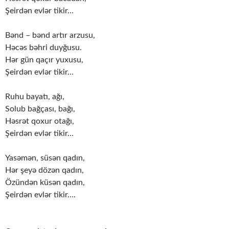
Şeirdən evlər tikir…
Bənd – bənd artır arzusu,
Həcəs bəhri duyğusu.
Hər gün qaçır yuxusu,
Şeirdən evlər tikir…
Ruhu bayatı, ağı,
Solub bağçası, bağı,
Həsrət qoxur otağı,
Şeirdən evlər tikir…
Yasəmən, süsən qadın,
Hər şeyə dözən qadın,
Özündən küsən qadın,
Şeirdən evlər tikir….