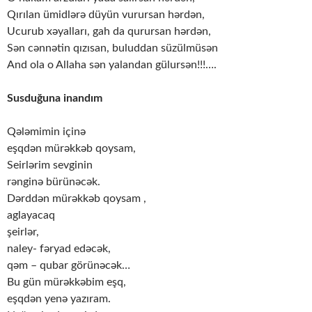
Qırılan ümidlərə düyün vurursan hərdən,
Ucurub xəyalları, gah da qurursan hərdən,
Sən cənnətin qızısan, buluddan süzülmüsən
And ola o Allaha sən yalandan gülursən!!!….
Susduğuna inandım
Qələmimin içinə
eşqdən mürəkkəb qoysam,
Seirlərim sevginin
rənginə bürünəcək.
Dərddən mürəkkəb qoysam ,
aglayacaq
şeirlər,
naley- fəryad edəcək,
qəm – qubar görünəcək…
Bu gün mürəkkəbim eşq,
eşqdən yenə yazıram.