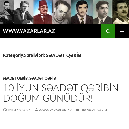
Axtar
WWW.YAZARLAR.AZ
MÜHTƏVIYYATA
ƏSAS
KEÇ
MENYU
Kateqoriya arxivləri: SƏADƏT QƏRİB
SEADET QERIB
,
SƏADƏT QƏRİB
10 IYUN SƏADƏT QƏRIBIN
DOĞUM GÜNÜDÜR!
İYUN 10, 2024
WWW.YAZARLAR.AZ
BIR ŞƏRH YAZIN