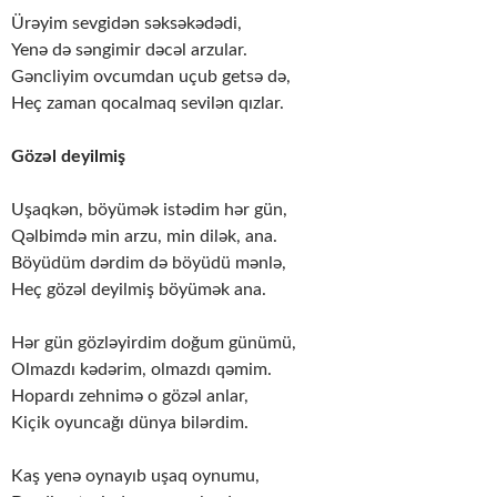
Ürəyim sevgidən səksəkədədi,
Yenə də səngimir dəcəl arzular.
Gəncliyim ovcumdan uçub getsə də,
Heç zaman qocalmaq sevilən qızlar.
Gözəl deyilmiş
Uşaqkən, böyümək istədim hər gün,
Qəlbimdə min arzu, min dilək, ana.
Böyüdüm dərdim də böyüdü mənlə,
Heç gözəl deyilmiş böyümək ana.
Hər gün gözləyirdim doğum günümü,
Olmazdı kədərim, olmazdı qəmim.
Hopardı zehnimə o gözəl anlar,
Kiçik oyuncağı dünya bilərdim.
Kaş yenə oynayıb uşaq oynumu,