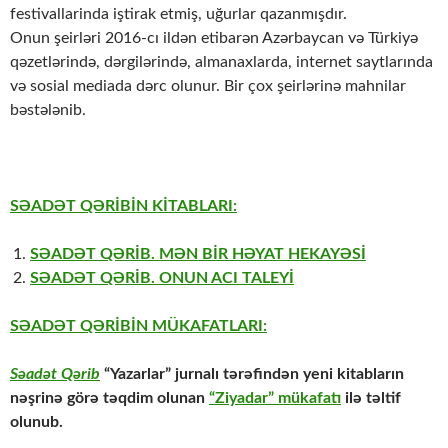
festivallarinda iştirak etmiş, uğurlar qazanmışdır.
Onun şeirləri 2016-cı ildən etibarən Azərbaycan və Türkiyə
qəzetlərində, dərgilərində, almanaxlarda, internet saytlarında
və sosial mediada dərc olunur. Bir çox şeirlərinə mahnilar
bəstələnib.
SƏADƏT QƏRİBİN KİTABLARI:
SƏADƏT QƏRİB. MƏN BİR HƏYAT HEKAYƏSİ
SƏADƏT QƏRİB. ONUN ACI TALEYİ
SƏADƏT QƏRİBİN MÜKAFATLARI:
Səadət Qərib
“Yazarlar” jurnalı tərəfindən yeni kitabların
nəşrinə görə təqdim olunan
“Ziyadar” mükafatı
ilə təltif
olunub.