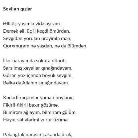
Sevilən qızlar
Əlli üç yaşımla vidalaşıram.
Demək əlli üç il keçdi ömürdən.
Sevgidən yorulan ürəyimlə mən,
Qorxmuram nə yaşdan, nə də ölümdən.
İllər harayımda sükuta dönüb,
Sarsılmış xəyallar qınağındayam.
Görən yox içimdə böyük sevgini,
Bəlkə də Allahın sınağındayam.
Kədərli rəqəmlər yaman boylanır,
Fikirli-fikirli baxır gözümə.
Bilmirəm ağlayım, bilmirəm gülüm,
Həyat səhvlərimi vurur üzümə.
Pələngtək nərəsin çəkəndə ürək,