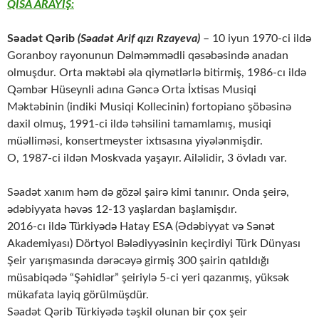
QISA ARAYIŞ:
Səadət Qərib
(Səadət Arif qızı Rzayeva)
– 10 iyun 1970-ci ildə
Goranboy rayonunun Dəlməmmədli qəsəbəsində anadan
olmuşdur. Orta məktəbi əla qiymətlərlə bitirmiş, 1986-cı ildə
Qəmbər Hüseynli adına Gəncə Orta İxtisas Musiqi
Məktəbinin (indiki Musiqi Kollecinin) fortopiano şöbəsinə
daxil olmuş, 1991-ci ildə təhsilini tamamlamış, musiqi
müəlliməsi, konsertmeyster ixtısasına yiyələnmişdir.
O, 1987-ci ildən Moskvada yaşayır. Ailəlidir, 3 övladı var.
Səadət xanım həm də gözəl şairə kimi tanınır. Onda şeirə,
ədəbiyyata həvəs 12-13 yaşlardan başlamişdır.
2016-cı ildə Türkiyədə Hatay ESA (Ədəbiyyat və Sənət
Akademiyası) Dörtyol Bələdiyyəsinin keçirdiyi Türk Dünyası
Şeir yarışmasında dərəcəyə girmiş 300 şairin qatıldığı
müsabiqədə “Şəhidlər” şeiriylə 5-ci yeri qazanmış, yüksək
mükafata layiq görülmüşdür.
Səadət Qərib Türkiyədə təşkil olunan bir çox şeir