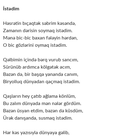
İstədim
Həsrətin bıçaqtək səbrim kəsəndə,
Zamanın dərisin soymaq istədim.
Mənə bic-bic baxan fələyin hərdən,
O bic gözlərini oymaq istədim.
Qəlbimin içində bərq vurub sancım,
Sürünüb ardımca kölgətək acım,
Bəzən də, bir başqa yananda canım,
Biryolluq dünyadan qaçmaq istədim.
Qaşların hey çatıb ağlama könlüm,
Bu zalım dünyada mən nələr gördüm.
Bəzən üsyan etdim, bəzən də küsdüm,
Ürək danışanda, susmaq istədim.
Hər kəs yazısıyla dünyaya gəlib,