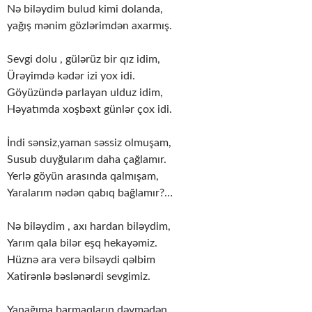
Nə biləydim bulud kimi dolanda,
yağış mənim gözlərimdən axarmış.
Sevgi dolu , gülərüz bir qız idim,
Ürəyimdə kədər izi yox idi.
Göyüzündə parlayan ulduz idim,
Həyatımda xoşbəxt günlər çox idi.
İndi sənsiz,yaman səssiz olmuşam,
Susub duyğularım daha çağlamır.
Yerlə göyün arasında qalmışam,
Yaralarım nədən qabıq bağlamır?…
Nə biləydim , axı hardan biləydim,
Yarım qala bilər eşq hekayəmiz.
Hüznə ara verə bilsəydi qəlbim
Xatirənlə bəslənərdi sevgimiz.
Yanağıma barmaqların dəymədən,