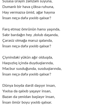
Susasa ürəyin zəmzəm suyuna,
Dumanlı bir hava çöksə ruhuna,
Hay verməzsə ümid, əğər hayına
İnsan neçə dəfə yıxılıb qalxar?
Fərq etməz ömrünün hansı yaşında,
Səbr bardağın hey ,dolub daşanda,
Çarəsiz olmağa məruz qalanda,
İnsan neçə dəfə yıxılıb qalxar?
Çiynindəki yükün ağır olduqda,
Haqsızlıq içində duyduqlarında,
Məcbur susduğunda, susduqlarında,
İnsan neçə dəfə yıxılıb qalxar?
Dünya boyda dərdi daşıyır insan,
Yıxılsa da qalxıb yaşayır insan,
Bəzən də yenidən başlayır insan,
İnsan ömür boyu yıxılıb qalxar.