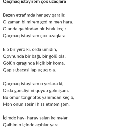
Qaçmaq istəyirəm çox uzaqlara
Bəzən ətrafimda hər şey qaralir,
O zaman bilmirəm gedim mən hara.
O anda qəlbindən bir istək keçir
Qaçmaq istəyirəm çox uzaqlara.
Elə bir yerə ki, orda ümidin,
Qoynunda bir bağı, bir gölü ola,
Gölün qıragında kiçik bir koma,
Qapısı,bacasi lap uçuq ola.
Qaçmaq istəyirəm o yerlərə ki,
Orda gəncliyimi qoyub gəlmişəm.
Bu ömür təngnəfəs yanımdan keçib,
Mən onun səsini hiss etməmişəm.
İçimde hay- haray salan kelmələr
Qəlbimin içinde açıblar yara.