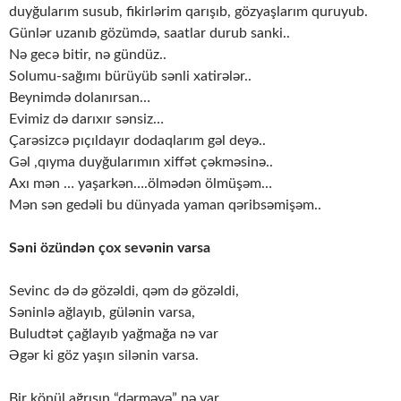
duyğularım susub, fikirlərim qarışıb, gözyaşlarım quruyub.
Günlər uzanıb gözümdə, saatlar durub sanki..
Nə gecə bitir, nə gündüz..
Solumu-sağımı bürüyüb sənli xatirələr..
Beynimdə dolanırsan…
Evimiz də darıxır sənsiz…
Çarəsizcə pıçıldayır dodaqlarım gəl deyə..
Gəl ,qıyma duyğularımın xiffət çəkməsinə..
Axı mən … yaşarkən….ölmədən ölmüşəm…
Mən sən gedəli bu dünyada yaman qəribsəmişəm..
Səni özündən çox sevənin varsa
Sevinc də də gözəldi, qəm də gözəldi,
Səninlə ağlayıb, gülənin varsa,
Buludtət çağlayıb yağmağa nə var
Əgər ki göz yaşın silənin varsa.
Bir könül ağrısın “dərməyə” nə var,