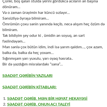
Çünki, boş qalan stulda yerini gördükcə acıların ən başına
dönürəm…
Və o zaman ürəyimin hər küncü sızlayır…
Sənsizliyə öyrəşə bilmirəm…
Ömrümün çoxu sənin yanında keçib, necə alışım heç özüm də
bilmirəm.
Tək bildiyim şey odur ki , ümidin ən soyuq, ən sərt
fəslindəyəm…
Mən sənlə çox bütün idim, indi isə yarım qaldım…, çox azam,
bəlkə də, bəlkə də heç yoxam…
Sığınmışam yarı yuxulu, yarı oyaq həsrətə..
Bir də yazdığım misralardakı “sənə”…
SƏADƏT QƏRİBİN YAZILARI
SƏADƏT QƏRİBİN KİTABLARI:
SƏADƏT QƏRİB. MƏN BİR HƏYAT HEKAYƏSİ
SƏADƏT QƏRİB. ONUN ACI TALEYİ