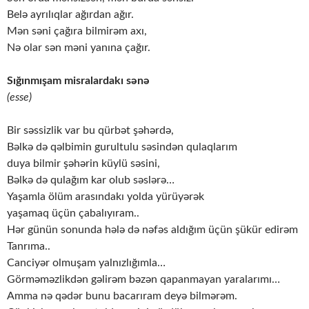
Belə ayrılıqlar ağırdan ağır.
Mən səni çağıra bilmirəm axı,
Nə olar sən məni yanına çağır.
Sığınmışam misralardakı sənə
(esse)
Bir səssizlik var bu qürbət şəhərdə,
Bəlkə də qəlbimin gurultulu səsindən qulaqlarım
duya bilmir şəhərin küylü səsini,
Bəlkə də qulağım kar olub səslərə…
Yaşamla ölüm arasındakı yolda yürüyərək
yaşamaq üçün çabalıyıram..
Hər günün sonunda hələ də nəfəs aldığım üçün şükür edirəm
Tanrıma..
Canciyər olmuşam yalnızlığımla…
Görməməzlikdən gəlirəm bəzən qapanmayan yaralarımı…
Amma nə qədər bunu bacarıram deyə bilmərəm.