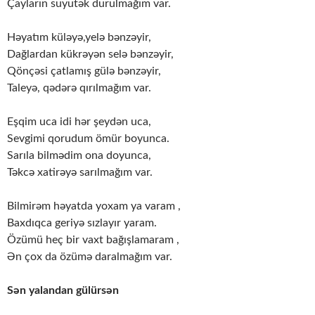
Çayların suyutək durulmağım var.
Həyatım küləyə,yelə bənzəyir,
Dağlardan kükrəyən selə bənzəyir,
Qönçəsi çatlamış gülə bənzəyir,
Taleyə, qədərə qırılmağım var.
Eşqim uca idi hər şeydən uca,
Sevgimi qorudum ömür boyunca.
Sarıla bilmədim ona doyunca,
Təkcə xatirəyə sarılmağım var.
Bilmirəm həyatda yoxam ya varam ,
Baxdıqca geriyə sızlayır yaram.
Özümü heç bir vaxt bağışlamaram ,
Ən çox da özümə daralmağım var.
Sən yalandan gülürsən