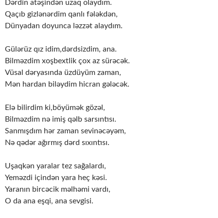
Dərdin atəşindən uzaq olaydım.
Qaçıb gizlənərdim qanlı fələkdən,
Dünyadan doyunca ləzzət alaydım.
Gülərüz qız idim,dərdsizdim, ana.
Bilməzdim xoşbextlik çox az sürəcək.
Vüsal dəryasında üzdüyüm zaman,
Mən hardan biləydim hicran gələcək.
Elə bilirdim ki,böyümək gözəl,
Bilməzdim nə imiş qəlb sarsıntısı.
Sanmışdım hər zaman sevinəcəyəm,
Nə qədər ağırmış dərd sıxıntısı.
Uşaqkən yaralar tez sağalardı,
Yeməzdi içindən yara heç kəsi.
Yaranın bircəcik məlhəmi vardı,
O da ana eşqi, ana sevgisi.