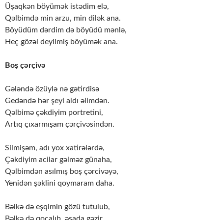
Üşaqkən böyümək istədim elə,
Qəlbimdə min arzu, min dilək ana.
Böyüdüm dərdim də böyüdü mənlə,
Heç gözəl deyilmiş böyümək ana.
Boş çərçivə
Gələndə özüylə nə gətirdisə
Gedəndə hər şeyi aldı əlimdən.
Qəlbimə çəkdiyim portretini,
Artıq çıxarmışam çərçivəsindən.
Silmişəm, adı yox xatirələrdə,
Çəkdiyim acilar gəlməz günaha,
Qəlbimdən asılmış boş çərcivəyə,
Yenidən şəklini qoymaram daha.
Bəlkə də eşqimin gözü tutulub,
Bəlkə də qocalıb, əsada gəzir,