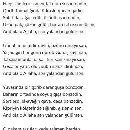
Haqsızlıq içrə sən ey, lal olub susan qadın,
Qərib tənhalığında öfkəsin qucan qadın,
Səbri dar ağac edib, özünü asan qadın,
Üzün pak, gözün gülür, hər an təbəssümlüsən,
And ola o Allaha, sən yalandan gülursən!
Günah mənimdir deyib, özünü qınayırsan,
Yaşadığın hər günü qürub Günəş sayırsan,
Təbəssümünlə bəlkə , hər kəsi sınayırsan,
Gecələr yatır, ölür, sübh səhər dirilirsən,
And ola o Allaha, sən yalandan gülürsən.
Yuvasında bir qərib qaranquşa bənzədin,
Baharın ortasinda soyuq qışa bənzədin,
Sərtləsdi əl-ayağın qaya, daşa bənzədin,
Kipriyin kölgəsində sığınıb, gizlənmisən,
And ola o Allaha sən yalandan gülürsən.
O nakam arzuları yada salırsan hərdən,