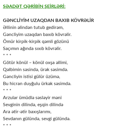
SƏADƏT QƏRİBİN ŞEİRLƏRİ:
GƏNCLİYİM UZAQDAN BAXIB KÖVRƏLİR
Əllinin əlindən tutub gedirəm,
Gəncliyim uzaqdan baxıb kövrəlir.
Ömür kirpik-kirpik qəmli gözünü
Saçımın ağında sıxıb kövrəlir.
* * *
Götür könül – könül oxşa əllimi,
Qəlbimin səsində, ürək səsimdə.
Gəncliyin istisi gülür üzümə,
Bu hicran duyğulu ürkək səsimdə.
* * *
Arzular ümüdlə səsləyir məni
Sevginin dilində, eşqin dilində
Ara ətir-ətir baxışlarımı,
Sevdanın gülündə, sevgi gülündə.
* * *