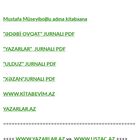
Mustafa Müseyiboğlu adına kitabxana
“ƏDƏBİ OVQAT” JURNALI PDF
“YAZARLAR” JURNALI PDF
“ULDUZ” JURNALI PDF
“XƏZAN”JURNALI PDF
WWW.KİTABEVİM.AZ
YAZARLAR.AZ
===============================================
<<<<
WWW.YAZARLAR.AZ
və
WWW.USTAC.AZ
>>>>