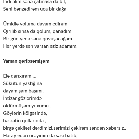
İndi əlim sənə çatmasa da bil,
Səni bənzədirəm uca bir dağa.
Ümidlə yoluma davam edirəm
Qırılıb sınsa da qolum, qanadım.
Bir gün yenə sənə qovuşacağam
Hər yerdə sən varsan əziz adamım.
Yaman qəribsəmişəm
Elə darıxıram …
Sükutun yastığına
dayamışam başımı.
İntizar gözlərimdə
öldürmüşəm yuxumu..
Göylərin kölgəsində,
həsrətin qollarında ,
birgə çəkiləsi dərdimizi,sərimizi çəkirəm səndən xəbərsiz..
Haray edən ürəyimin də səsi batıb,