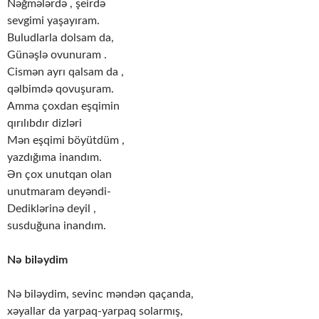
Nəğmələrdə , şeirdə
sevgimi yaşayıram.
Buludlarla dolsam da,
Günəşlə ovunuram .
Cismən ayrı qalsam da ,
qəlbimdə qovuşuram.
Amma çoxdan eşqimin
qırılıbdır dizləri
Mən eşqimi böyütdüm ,
yazdığıma inandım.
Ən çox unutqan olan
unutmaram deyəndi-
Dediklərinə deyil ,
susduğuna inandım.
Nə biləydim
Nə biləydim, sevinc məndən qaçanda,
xəyallar da yarpaq-yarpaq solarmış,