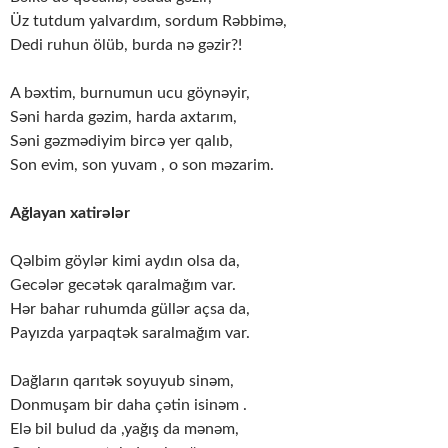
Üz tutdum yalvardım, sordum Rəbbimə,
Dedi ruhun ölüb, burda nə gəzir?!
A bəxtim, burnumun ucu göynəyir,
Səni harda gəzim, harda axtarım,
Səni gəzmədiyim bircə yer qalıb,
Son evim, son yuvam , o son məzarim.
Ağlayan xatirələr
Qəlbim göylər kimi aydın olsa da,
Gecələr gecətək qaralmağım var.
Hər bahar ruhumda güllər açsa da,
Payızda yarpaqtək saralmağım var.
Dağların qarıtək soyuyub sinəm,
Donmuşam bir daha çətin isinəm .
Elə bil bulud da ,yağış da mənəm,