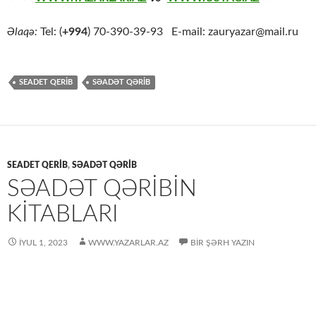
Əlaqə:
Tel: (
+994
) 70-390-39-93 E-mail: zauryazar@mail.ru
SEADET QERIB
SƏADƏT QƏRİB
SEADET QERIB
,
SƏADƏT QƏRİB
SƏADƏT QƏRİBİN
KİTABLARI
İYUL 1, 2023
WWW.YAZARLAR.AZ
BIR ŞƏRH YAZIN