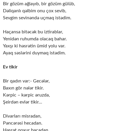
Bir gözüm ağlayıb, bir gözüm gülüb,
Dəliqanlı qəlbim onu çox sevib,
Sevgim sevinəndə uçmaq istədim.
Haçansa bitəcək bu iztirablar,
Yenidən ruhumda olacaq bahar.
Yaxşı ki həsrətin ümid yolu var.
Ayaq səslərini duymaq istədim.
Ev tikir
Bir qadın var:- Gecələr,
Baxın gör nələr tikir.
Kərpic – kərpic əruzda,
Şeirdən evlər tikir…
Divarları misradan,
Pəncərəsi hecadan.
Həsrət qoxur bacadan,