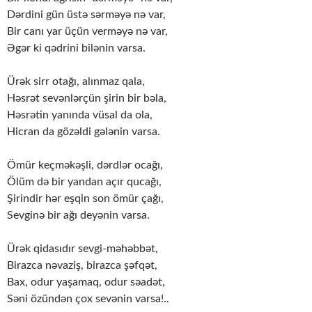
Dərdini gün üstə sərməyə nə var,
Bir canı yar üçün verməyə nə var,
Əgər ki qədrini bilənin varsa.
Ürək sirr otağı, alınmaz qala,
Həsrət sevənlərçün şirin bir bəla,
Həsrətin yanında vüsal da ola,
Hicran da gözəldi gələnin varsa.
Ömür keçməkəşli, dərdlər ocağı,
Ölüm də bir yandan açır qucağı,
Şirindir hər eşqin son ömür çağı,
Sevginə bir ağı deyənin varsa.
Ürək qidasıdır sevgi-məhəbbət,
Birazca nəvaziş, birazca şəfqət,
Bax, odur yaşamaq, odur səadət,
Səni özündən çox sevənin varsa!..