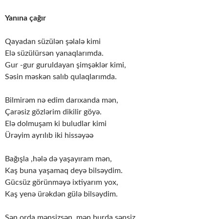
Yanına çağır
Qayadan süzülən şəlalə kimi
Elə süzülürsən yanaqlarımda.
Gur -gur guruldayan şimşəklər kimi,
Səsin məskən salıb qulaqlarımda.
Bilmirəm nə edim darıxanda mən,
Çarəsiz gözlərim dikilir göyə.
Elə dolmuşam ki buludlar kimi
Ürəyim ayrılıb iki hissəyəə
Bağışla ,hələ də yaşayıram mən,
Kaş buna yaşamaq deyə bilsəydim.
Gücsüz görünməyə ixtiyarım yox,
Kaş yenə ürəkdən gülə bilsəydim.
Sən orda mənsizsən, mən burda sənsiz.