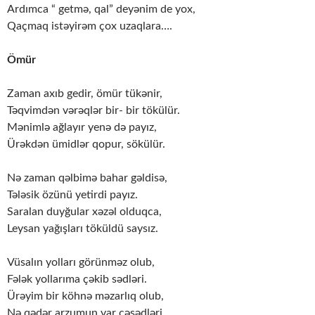
Ardımca “ getmə, qal” deyənim de yox,
Qaçmaq istəyirəm çox uzaqlara….
Ömür
Zaman axıb gedir, ömür tükənir,
Təqvimdən vərəqlər bir- bir tökülür.
Mənimlə ağlayır yenə də payız,
Ürəkdən ümidlər qopur, sökülür.
Nə zaman qəlbimə bahar gəldisə,
Tələsik özünü yetirdi payız.
Saralan duyğular xəzəl olduqca,
Leysan yağışları töküldü saysız.
Vüsalın yolları görünməz olub,
Fələk yollarıma çəkib sədləri.
Ürəyim bir köhnə məzarlıq olub,
Nə qədər arzumun var cəsədləri .