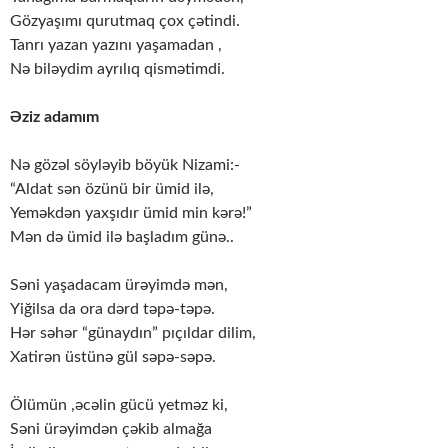
Gözyaşımı qurutmaq çox çətindi.
Tanrı yazan yazını yaşamadan ,
Nə biləydim ayrılıq qismətimdi.
Əziz adamım
Nə gözəl söyləyib böyük Nizami:-
“Aldat sən özünü bir ümid ilə,
Yeməkdən yaxşıdır ümid min kərə!”
Mən də ümid ilə başladım günə..
Səni yaşadacam ürəyimdə mən,
Yiğilsa da ora dərd təpə-təpə.
Hər səhər “günaydın” pıçıldar dilim,
Xatirən üstünə gül səpə-səpə.
Ölümün ,əcəlin gücü yetməz ki,
Səni ürəyimdən çəkib almağa