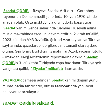
Səadət QƏRİB
– Rzayeva Səadət Arif qızı – Goranboy
rayonunun Dəlməmmədli şəhərində 10 iyun 1970-ci ildə
anadan olub. Orta məktəbi əla qiymətlərlə başa vuran
Səadət
xanım Gəncə şəhərində Qəmbər Hüseynli adına
musiq məktəbində təhsilini davam etdirib. 2 kitab müəllifi,
2023-cü ildən AYB üzvüdür. Şeirləri Azərbaycan və Türkiyə
saytlarında, qəzetlərdə, dərgilərdə mütəmadi olaraq dərc
olunur. Şeirlərinə bəstələnmiş mahnılar Azərbaycanın titullu
(Əməkdar, Xalq) artistlərinin repertuarına daxildir.
Səadət
QƏRİB
in 3 -cü kitabı Türkiyədə çapa hazırlanır. Türkiyə şeir
yarışması qalibi,
“Ziyadar” mükafatı
laureatıdır.
YAZARLAR
cameəsi adından
Səadət
xanımı doğum günü
münasibətilə təbrik edir, bütün fəaliyyətində yeni-yeni
nailiyyətlər arzulayırıq!
SƏADƏT QƏRİBİN ŞEİRLƏRİ: