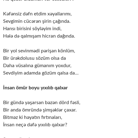
Kəfənsiz dəfn etdim xəyallarımı,
Sevgimin cücərən şirin çağında.
Hansı birisini söyləyim indi,
Hələ də qalmışam hicran dağında.
Bir yol sevinmədi pərişan könlüm,
Bir ürəkdolusu sözüm olsa da
Daha vüsalına gümanım yoxdur,
Sevdiyim adamda gözüm qalsa da…
İnsan ömür boyu yıxılıb qalxar
Bir gündə yaşarsan bəzən dörd fəsli,
Bir anda ömründə şimşəklər çaxar.
Bitməz ki həyatın fırtınaları,
İnsan neçə dəfə yıxılıb qalxar?