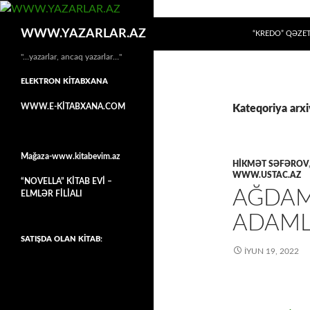
MÜHTƏVIYYATA
Axtar
WWW.YAZARLAR.AZ
“KREDO” QƏZET
"…yazarlar, ancaq yazarlar…"
ELEKTRON KİTABXANA
WWW.E-KİTABXANA.COM
Kateqoriya ar
Mağaza-www.kitabevim.az
HIKMƏT SƏFƏROV
WWW.USTAC.AZ
“NOVELLA” KİTAB EVİ –
AĞDAM,
ELMLƏR FİLİALI
ADAM
SATIŞDA OLAN KİTAB:
İYUN 19, 2022