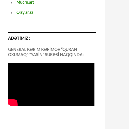
Mucru.art
Olaylar.az
ADƏTİMİZ :
GENERAL KƏRİM KƏRİMOV “QURAN
OXUMAQ”-“YASİN” SURƏSİ HAQQINDA: