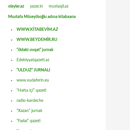
olaylar.az
yazar.in
mustaqil.az
Mustafa Müseyiboğlu adına kitabxana
WWW.KİTABEVİM.AZ
WWW.BEYDEMİR.RU
“Ədəbi ovqat” jurnalı
Edebiyyatqazeti.az
“ULDUZ” JURNALI
www.xudaferin.eu
“Həftə içi” qəzeti
radio-kardeche
“Xəzan” jurnalı
“Fədai” qəzeti