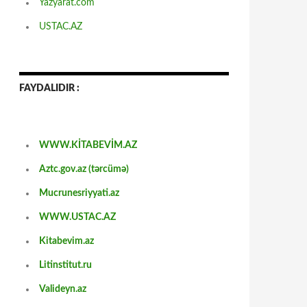
Yazyarat.com
USTAC.AZ
FAYDALIDIR :
WWW.KİTABEVİM.AZ
Aztc.gov.az (tərcümə)
Mucrunesriyyati.az
WWW.USTAC.AZ
Kitabevim.az
Litinstitut.ru
Valideyn.az