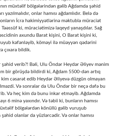
anın müxtəlif bölgələrindən gəlib Ağdamda şəhid
arı yazılmalıdır, onlar hamısı ağdamlıdır. Belə də
yonların İcra hakimiyyətlərinə məktubla müraciət
 Təəssüf ki, müraciətimizə laqeyd yanaşdılar. Sağ
idinin axundu Barat kişini, O Barat kişini ki,
 yuyub kəfənləyib, köməyi ilə müəyyən qədərini
 çıxara bildik.
şəhid verib?! Bəli, Ulu Öndər Heydər Əliyev mənim
yim bir görüşdə bildirdi ki, Ağdam 5500-dən artıq
ç kim cəsarət edib Heydər Əliyevə düzgün olmayan
lməzdi. Və sonralar da Ulu Öndər bir neçə dəfə bu
rib. Və heç kim də bunu inkar etməyib. Ağdamda
ayı 6 minə yaxındır. Və təbii ki, bunların hamısı
üxtəlif bölgələrdən könüllü gəlib vuruşub
şəhid olanlar da yüzlərcədir. Və onlar hamısı