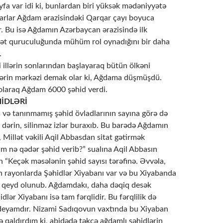
yfa var idi ki, bunlardan biri yüksək mədəniyyətə
arlar Ağdam ərazisindəki Qarqar çayı boyuca
. Bu isə Ağdamın Azərbaycan ərazisində ilk
ət quruculuğunda mühüm rol oynadığını bir daha
.
 illərin sonlarından başlayaraq bütün ölkəni
ərin mərkəzi demak olar ki, Ağdama düşmüşdü.
olaraq Ağdam 6000 şəhid verdi.
İDLƏRİ
və tanınmamış şəhid övladlarının sayına görə də
 dərin, silinməz izlər buraxıb. Bu barədə Ağdamın
ı, Millət vəkili Aqil Abbasdan sitat gətirmək
am nə qədər şəhid verib?” sualına Aqil Abbasın
 “Keçək məsələnin şəhid sayısı tərəfinə. Əvvəla,
ün rayonlarda Şəhidlər Xiyabanı var və bu Xiyabanda
rı qeyd olunub. Ağdamdakı, daha dəqiq desək
dlər Xiyabanı isə tam fərqlidir. Bu fərqlilik də
deyamdır. Nizami Sadıqovun vaxtında bu Xiyaban
 qaldırdım ki, abidədə təkcə ağdamlı şəhidlərin