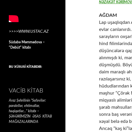
NƏZAKƏT KƏRİMOV
AĞDAM
Lap uşaqlıqdan 
evlər canlanırdı
>>>>WWW.USTAC.AZ
sarayların oxşar
Südabə Məmmədova –
hind filimlərin
“Debüt” kitabı
düşüncələrə qapı
alınmışdı ki, mə
düşmüşdü. Böyü
BU XÜSUSİ KİTABDIR:
daim maraqlı əhv
razılaşarsınız k
hüdudlarından k
VACIB KITAB
məşhur “Çörək 
miqyaslı alimlər
Araz Şəhrilinin “Səfəvilər:
paralellər, ehtimallar,
şərab məhsulları
həqiqətlər…” kitabı –
sonra baş verən
ŞƏHƏRİMİZİN ƏSAS KİTAB
xəyal belə edə
MAĞAZALARINDA
Ancaq “kaş ki”l