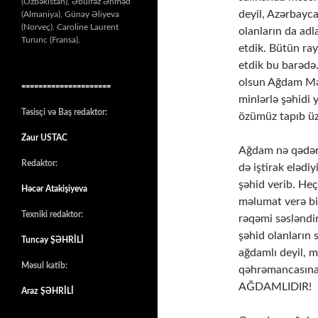
(Özbəkistan), Əbülfəz Əhməd
deyil, Azərbayc
(Almaniya), Günay Əliyeva
(Norveç). Caroline Laurent
olanların da adl
Turunc (Fransa).
etdik. Bütün ra
etdik bu barədə.
olsun Ağdam Məsc
=====================
minlərlə şəhidi
Təsisçi və Baş redaktor:
özümüz tapıb üzə
Zaur USTAC
Ağdam nə qədər 
Redaktor:
də iştirak elədi
şəhid verib. He
Həcər Atakişiyeva
məlumat verə bi
Texniki redaktor:
rəqəmi səsləndi
şəhid olanların s
Tuncay ŞƏHRİLİ
ağdamlı deyil, m
Məsul katib:
qəhrəmancasına 
AĞDAMLIDIR!
Araz ŞƏHRİLİ