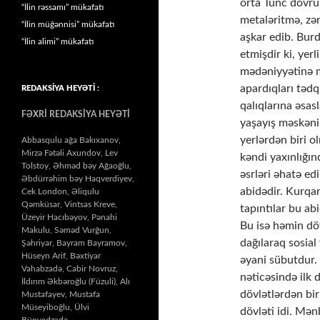
orta Tunc dövrünə
“İlin rəssamı” mükafatı
metaləritmə, zər
“İlin müğənnisi” mükafatı
aşkar edib. Burd
“İlin alimi” mükafatı
etmişdir ki, yer
mədəniyyətinə m
apardıqları təd
REDAKSİYA HEYƏTİ :
qalıqlarına əsas
FƏXRİ REDAKSİYA HEYƏTİ
yaşayış məskəni
yerlərdən biri o
Abbasqulu ağa Bakıxanov,
Mirzə Fətəli Axundov, Lev
kəndi yaxınlığın
Tolstoy, Əhməd bəy Ağaoğlu,
əsrləri əhatə ed
Əbdürrəhim bəy Haqverdiyev,
abidədir. Kurqan
Cek London, Əliqulu
Qəmküsar, Vintsas Kreve,
tapıntılar bu ab
Üzeyir Hacıbəyov, Pənahi
Bu isə həmin dö
Makulu, Səməd Vurğun,
dağılaraq sosial
Şəhriyar, Bayram Bayramov,
Hüseyn Arif, Bəxtiyar
əyani sübutdur.
Vahabzadə, Cabir Novruz,
nəticəsində ilk
İldırım Əkbəroğlu (Füzuli), Alı
dövlətlərdən bi
Mustafayev, Mustafa
Müseyiboğlu, Ülvi
dövləti idi. Mə
Bünyadzadə…