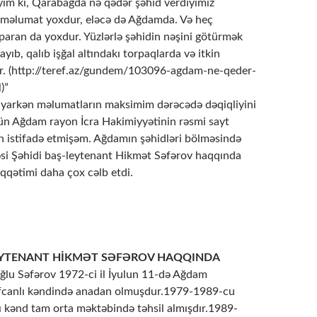
ım ki, Qarabağda nə qədər şəhid verdiyimiz
 məlumat yoxdur, eləcə də Ağdamda. Və heç
paran da yoxdur. Yüzlərlə şəhidin nəşini götürmək
b, qalıb işğal altındakı torpaqlarda və itkin
ar. (http://teref.az/gundem/103096-agdam-ne-qeder-
)”
layarkən məlumatların maksimim dərəcədə dəqiqliyini
n Ağdam rayon İcra Hakimiyyətinin rəsmi sayt
 istifadə etmişəm. Ağdamın şəhidləri bölməsində
i Şəhidi baş-leytenant Hikmət Səfərov haqqında
qqətimi daha çox cəlb etdi.
EYTENANT HİKMƏT SƏFƏROV HAQQINDA
oğlu Səfərov 1972-ci il İyulun 11-də Ağdam
fcanlı kəndində anadan olmuşdur.1979-1989-cu
lı kənd tam orta məktəbində təhsil almışdır.1989-