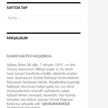
SAYTDA TAP
Axtarış:
MƏQALƏLƏR
İLHAM VƏLİYEV HAQQINDA
Vəliyev İlham Əli oğlu, 7 oktyabr 1959 –cu ildə
Tovuzu rayonunun Əlibəyi (yəqin ki, bu kəndi
hamı tanıyır) kəndində müəllim ailəsində anadan
olub. Azərbaycan Dövlət Pedoqoji Universitetinin
Riyaziyyat fakültəsini bitirib. Müəllimliklə başladığı
fəaliyyəti dövründə indiyə qədər bir çox təhsil
müəssisələrində müxtəlif vəzifələrdə çalışıb.
İqtisad elmləri namizədi, dosentdir. Hal-hazırda
özündən söz etdirən Şamaxı Dövlət Regional
Kollecinə rəhbərlik edir.
QƏHRƏMANIMIZI