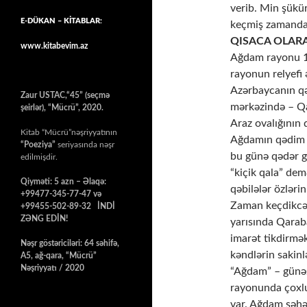
verib. Min şükür
E-DÜKAN – KİTABLAR:
keçmiş zamanda d
QISACA OLA
www.kitabevim.az
Ağdam rayonu 19
rayonun relyefi
Azərbaycanın qə
Zaur USTAC,“45” (seçmə
mərkəzində – Qar
şeirlər), “Mücrü”, 2020.
Araz ovalığının 
Kitab “Mücrü”nəşriyyatının
Ağdamın qədim ta
“Poeziya”
seriyasında nəşr
bu günə qədər g
edilmişdir.
“kiçik qala” dem
Qiyməti: 5 azn – Əlaqə:
qəbilələr özləri
+99477-345-77-47 və
Zaman keçdikcə b
+99455-502-89-32 İNDİ
ZƏNG EDİN!
yarısında Qarab
imarət tikdirmə
Nəşr göstəriciləri: 64 səhifə,
kəndlərin sakinl
A5, ağ-qara, “Mücrü”
Nəşriyyatı / 2020
“Ağdam” – günəş 
rayonunda çoxlu
var. Ağdam şəhə