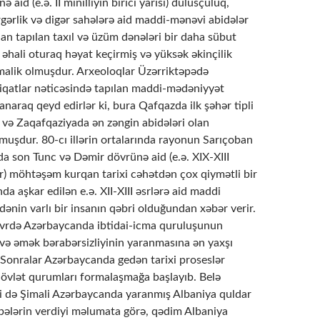
 aid (e.ə. II minilliyin birici yarısı) dulusçuluq,
gərlik və digər sahələrə aid maddi-mənəvi abidələr
an tapılan taxıl və üzüm dənələri bir daha sübut
li əhali oturaq həyat keçirmiş və yüksək əkinçilik
alik olmuşdur. Arxeoloqlar Üzərriktəpədə
qiqatlar nəticəsində tapılan maddi-mədəniyyət
lanaraq qeyd edirlər ki, bura Qafqazda ilk şəhər tipli
 və Zaqafqaziyada ən zəngin abidələri olan
lmuşdur. 80-cı illərin ortalarında rayonun Sarıçoban
da son Tunc və Dəmir dövrünə aid (e.ə. XIX-XIII
ir) möhtəşəm kurqan tarixi cəhətdən çox qiymətli bir
da aşkar edilən e.ə. XII-XIII əsrlərə aid maddi
idənin varlı bir insanın qəbri olduğundan xəbər verir.
vrdə Azərbaycanda ibtidai-icma quruluşunun
 və əmək bərabərsizliyinin yaranmasına ən yaxşı
 Sonralar Azərbaycanda gedən tarixi proseslər
 dövlət qurumları formalaşmağa başlayıb. Belə
ri də Şimali Azərbaycanda yaranmış Albaniya quldar
nbələrin verdiyi məlumata görə, qədim Albaniya