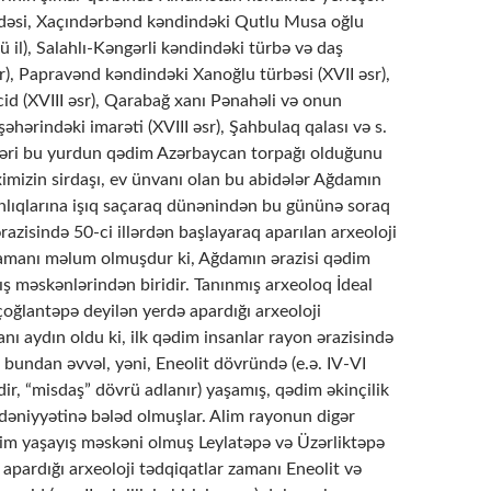
idəsi, Xaçındərbənd kəndindəki Qutlu Musa oğlu
 il), Salahlı-Kəngərli kəndindəki türbə və daş
sr), Papravənd kəndindəki Xanoğlu türbəsi (XVII əsr),
id (XVIII əsr), Qarabağ xanı Pənahəli və onun
əhərindəki imarəti (XVIII əsr), Şahbulaq qalası və s.
əri bu yurdun qədim Azərbaycan torpağı olduğunu
iximizin sirdaşı, еv ünvanı olan bu abidələr Ağdamın
nlıqlarına işıq saçaraq dünənindən bu gününə soraq
razisində 50-ci illərdən başlayaraq aparılan arxeoloji
 zamanı məlum olmuşdur ki, Ağdamın ərazisi qədim
ış məskənlərindən biridir. Tanınmış arxeoloq İdeal
lantəpə deyilən yerdə apardığı arxeoloji
nı aydın oldu ki, ilk qədim insanlar rayon ərazisində
il bundan əvvəl, yəni, Eneolit dövründə (e.ə. IV-VI
edir, “misdaş” dövrü adlanır) yaşamış, qədim əkinçilik
dəniyyətinə bələd olmuşlar. Alim rayonun digər
dim yaşayış məskəni olmuş Leylatəpə və Üzərliktəpə
 apardığı arxeoloji tədqiqatlar zamanı Eneolit və