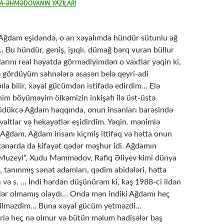
A-ƏHMƏDOVANIN YAZILARI
Ağdam eşidəndə, o an xəyalımda hündür sütunlu ağ
… Bu hündür, geniş, işıqlı, dümağ bərq vuran büllur
larını real həyatda görmədiyimdən o vaxtlar yəqin ki,
də gördüyüm səhnələrə əsasən belə qeyri-adi
la bilir, xəyal gücümdən istifadə edirdim… Elə
nim böyüməyim ölkəmizin inkişafı ilə üst-üstə
dükcə Ağdam haqqında, onun insanları barəsində
altlar və hekayətlər eşidirdim. Yəqin. mənimlə
i, Ağdam, Ağdam insanı kiçmiş ittifaq və hətta onun
ənarda da kifayət qədər məşhur idi. Ağdamın
Muzeyi”, Xudu Məmmədov, Rafiq Əliyev kimi dünya
i, tanınmış sənət adamları, qədim abidələri, hətta
 və s. … İndi hərdən düşünürəm ki, kaş 1988-ci ildən
lər olmamış olaydı… Onda mən indiki Ağdamı heç
 bilməzdim… Buna xəyal gücüm yetməzdi…
ərlə heç nə olmur və bütün məlum hadisələr baş