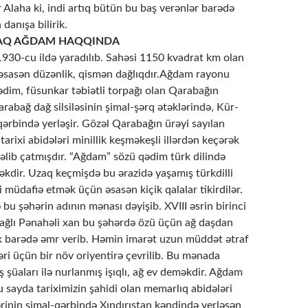
 Alaha ki, indi artıq bütün bu baş verənlər barədə
anışa bilirik.
RAQ AĞDAM HAQQINDA
30-cu ildə yaradılıb. Sahəsi 1150 kvadrat km olan
 əsasən düzənlik, qismən dağlıqdır.Ağdam rayonu
dim, füsunkar təbiətli torpağı olan Qarabağın
abağ dağ silsiləsinin şimal-şərq ətəklərində, Kür-
qərbində yerləşir. Gözəl Qarabağın ürəyi sayılan
rixi abidələri minillik keşməkeşli illərdən keçərək
əlib çatmışdır. “Ağdam” sözü qədim türk dilində
əkdir. Uzaq keçmişdə bu ərazidə yaşamış türkdilli
ni müdafiə etmək üçün əsasən kiçik qalalar tikirdilər.
u şəhərin adının mənası dəyişib. XVIII əsrin birinci
ağlı Pənahəli xan bu şəhərdə özü üçün ağ daşdan
k barədə əmr verib. Həmin imarət uzun müddət ətraf
əri üçün bir növ oriyentirə çevrilib. Bu mənada
şüaları ilə nurlanmış işıqlı, ağ ev deməkdir. Ağdam
 sayda tariximizin şahidi olan mеmarlıq abidələri
rinin şimal-qərbində Xındırıstan kəndində yеrləşən