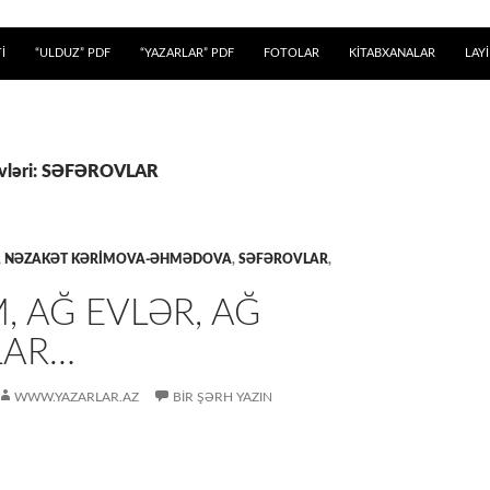
 KEÇ
İ
“ULDUZ” PDF
“YAZARLAR” PDF
FOTOLAR
KİTABXANALAR
LAY
xivləri: SƏFƏROVLAR
,
NƏZAKƏT KƏRIMOVA-ƏHMƏDOVA
,
SƏFƏROVLAR
,
 AĞ EVLƏR, AĞ
LAR…
WWW.YAZARLAR.AZ
BIR ŞƏRH YAZIN