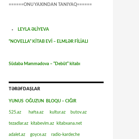
======ONU YAXINDAN TANIYAQ======
LEYLA ƏLİYEVA
“NOVELLA” KİTAB EVİ – ELMLƏR FİLİALI
Südabə Məmmədova – “Debüt” kitabı
TƏRƏFDAŞLAR
YUNUS OĞUZUN BLOQU – CIĞIR
525.az
hafta.az
kultur.az
butov.az
tezadlar.az
kitabevim.az
kitabxana.net
adalet.az
goyce.az
radio-kardeche