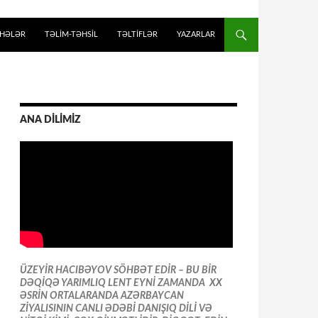
İHƏLƏR
TƏLIM-TƏHSIL
TƏLTİFLƏR
YAZARLAR
ANA DİLİMİZ
ÜZEYİR HACIBƏYOV SÖHBƏT EDİR – BU BİR
DƏQİQƏ YARIMLIQ LENT EYNİ ZAMANDA XX
ƏSRİN ORTALARANDA AZƏRBAYCAN
ZİYALISININ CANLI ƏDƏBİ DANIŞIQ DİLİ VƏ