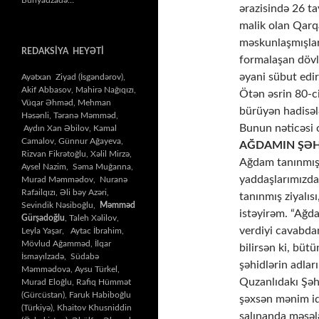
ərazisində 26 ta
malik olan Qarq
məskunlaşmışlar
REDAKSİYA HEYƏTİ
formalaşan dövl
əyani sübut edir
Ayətxan Ziyad (İsgəndərov),
Akif Abbasov, Mahirə Nağıqızı,
Ötən əsrin 80-ci
Vüqar Əhməd, Mehman
bürüyən hadisəl
Həsənli, Təranə Məmməd,
Bunun nəticəsi 
Aydın Xan Əbilov, Kamal
Camalov, Günnur Ağayeva,
AĞDAMIN ŞƏH
Rizvan Fikrətoğlu, Xəlil Mirzə,
Ağdam tanınmış 
Aysel Nazim, Səma Muğanna,
yaddaşlarımızda
Murad Məmmədov, Nuranə
Rafailqızı, Əli bəy Azəri,
tanınmış ziyalıs
Sevindik Nəsiboğlu,
Məmməd
istəyirəm. “Ağd
Gürşadoğlu
, Taleh Xəlilov,
verdiyi cavabdan
Leyla Yaşar, Aytac İbrahim,
Mövlud Ağamməd, İlqar
bilirsən ki, büt
İsmayılzadə, Südabə
şəhidlərin adla
Məmmədova, Aysu Türkel,
Quzanlıdakı Şəhi
Murad Eloğlu, Rafiq Hümmət
(Gürcüstan), Faruk Habiboğlu
şəxsən mənim i
(Türkiyə), Khaitov Khusniddin
salınanda məsələ