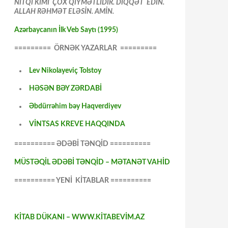
NİTQİ KİMİ ÇOX QİYMƏTLİDİR. DİQQƏT EDİN.
ALLAH RƏHMƏT ELƏSİN. AMİN.
Azərbaycanın İlk Veb Saytı (1995)
========= ÖRNƏK YAZARLAR =========
Lev Nikolayeviç Tolstoy
HƏSƏN BƏY ZƏRDABİ
Əbdürrəhim bəy Haqverdiyev
VİNTSAS KREVE HAQQINDA
========== ƏDƏBİ TƏNQİD ==========
MÜSTƏQİL ƏDƏBİ TƏNQİD – MƏTANƏT VAHİD
========== YENİ KİTABLAR ==========
KİTAB DÜKANI – WWW.KİTABEVİM.AZ