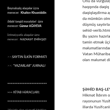
Onu da vurğulay
haqqında dəqiq
Beynəlxalq əlaqələr üzrə
dəqiqləşdirmə a
menecer:
Khaitov Khusniddin
də mümkün olmayı
Ədəbi tənqid məsələləri üzrə
düşmüş sayılırl
menecer:
Günnur AĞAYEVA
sehid-verib.html
İctimaiyyətlə əlaqələr üzrə
Bu yazını hazır
menecer:
NƏZAKƏT EMİNQIZI
təmin etmək üçü
məlumatlarından
Vətən Müharibəs
>>:
SAYTIN İLKİN FORMATI
olan məlumat di
>>:
“YAZARLAR” JURNALI
=======================
ŞƏHİD BAŞ-L
>>> KİTAB HƏRACLARI:
Hikmət İldırım 
rayonunun Yusi
=======================
illərdə Yusifcan
Əlinizdə olan qiymətli kitabları