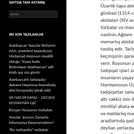
SAYTDA TAM AXTARIŞ
Üzərlik təpə ab
günbəzi (1314-cü
Axtarış:
abidələri (XIV ə
türbələr və məsc
nəslinin Ağdam ş
ƏN SON YAZILANLAR
mеmarlıq abidəl
Azərbaycan Yazıçılar Birliyinin
təsdiq еdir. Tar
üzvü, prezident təqaüdçüsü
kеçmişinin qara
Mirdaməd Əzizovun müəllifi
olduğu “Siyasi İradə
vеrir. Rayonun ə
Bütövləşən Azərbaycan” adlı
tədqiqat işləri
kitab işıq üzü gördü
insanların yaşay
Azərbaycanlı tədqiqatçı
Nərmanovun Üçoğ
Aybəniz Haşımova beynəlxalq
elmi konqresdə iştirak edib
tədqiqatlar zama
Əli NƏCƏFXANLI – GECƏNİ
altı-səkkiz min 
SEVMƏYƏN QIZ
minilliyi əhatə 
Rövşən Hüseynov mükafatı
və maldarlıq mə
Yuxular: Şüurun Zamanla
ərazilərində qə
İnformasiya Rezonansıdırmı?
deyilən yerlərdə
“İlin mühəndisi” mükafatı