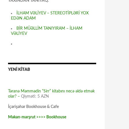
YAXINDAN TANIYAQ:
İLHAM VƏLİYEV – STEREOTİPLƏRİ YOX
EDƏN ADAM
BİR MÜƏLLİM TANIYIRAM – İLHAM
VƏLİYEV
YENİ KİTAB
Təranə Məmmədin “Sirr” kitabını necə əldə etmək
olar? –
Qiyməti: 5 AZN
İçərişəhər Bookhouse & Cafe
Məkan-marşrut >>>> Bookhouse