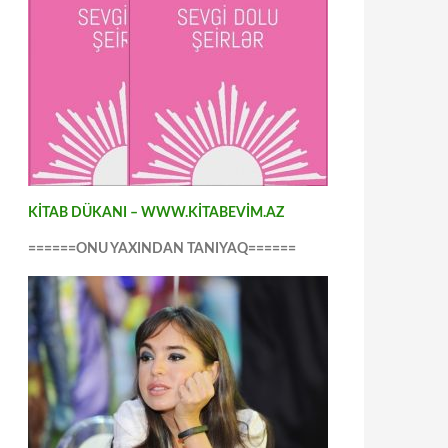
KİTAB DÜKANI – WWW.KİTABEVİM.AZ
======ONU YAXINDAN TANIYAQ======