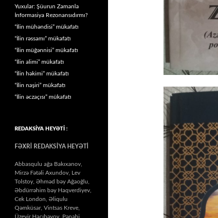
Yuxular: Şüurun Zamanla
İnformasiya Rezonansıdırmı?
“İlin mühəndisi” mükafatı
“İlin rəssamı” mükafatı
“İlin müğənnisi” mükafatı
“İlin alimi” mükafatı
“İlin həkimi” mükafatı
“İlin naşiri” mükafatı
“İlin əczaçısı” mükafatı
REDAKSİYA HEYƏTİ :
FƏXRİ REDAKSİYA HEYƏTİ
Abbasqulu ağa Bakıxanov,
Mirzə Fətəli Axundov, Lev
Tolstoy, Əhməd bəy Ağaoğlu,
Əbdürrəhim bəy Haqverdiyev,
Cek London, Əliqulu
Qəmküsar, Vintsas Kreve,
Üzeyir Hacıbəyov, Pənahi