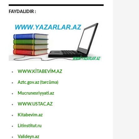
FAYDALIDIR :
WWW.KİTABEVİM.AZ
Aztc.gov.az (tərcümə)
Mucrunesriyyati.az
WWW.USTAC.AZ
Kitabevim.az
Litinstitut.ru
Valideyn.az