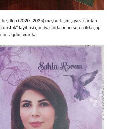
 beş ildə (2020 -2025) məşhurlaşmış yazarlardan
ara dəstək” layihəsi çərçivəsində onun son 5 ildə çap
ını təqdim edirik: