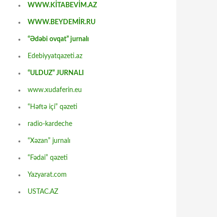
WWW.KİTABEVİM.AZ
WWW.BEYDEMİR.RU
“Ədəbi ovqat” jurnalı
Edebiyyatqazeti.az
“ULDUZ” JURNALI
www.xudaferin.eu
“Həftə içi” qəzeti
radio-kardeche
“Xəzan” jurnalı
“Fədai” qəzeti
Yazyarat.com
USTAC.AZ