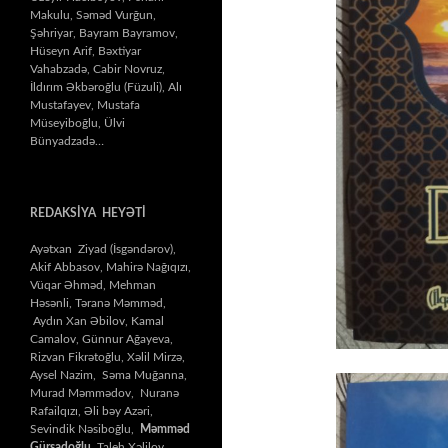
Makulu, Səməd Vurğun,
Şəhriyar, Bayram Bayramov,
Hüseyn Arif, Bəxtiyar
Vahabzadə, Cabir Novruz,
İldırım Əkbəroğlu (Füzuli), Alı
Mustafayev, Mustafa
Müseyiboğlu, Ülvi
Bünyadzadə…
REDAKSİYA HEYƏTİ
Ayətxan Ziyad (İsgəndərov),
Akif Abbasov, Mahirə Nağıqızı,
Vüqar Əhməd, Mehman
Həsənli, Təranə Məmməd,
Aydın Xan Əbilov, Kamal
Camalov, Günnur Ağayeva,
Rizvan Fikrətoğlu, Xəlil Mirzə,
Aysel Nazim, Səma Muğanna,
Murad Məmmədov, Nuranə
Rafailqızı, Əli bəy Azəri,
Sevindik Nəsiboğlu,
Məmməd
Gürşadoğlu
, Taleh Xəlilov,