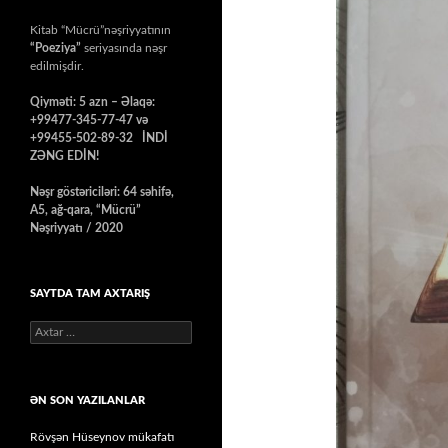
Kitab “Mücrü”nəşriyyatının
“Poeziya”
seriyasında nəşr
edilmişdir.
Qiyməti: 5 azn – Əlaqə:
+99477-345-77-47 və
+99455-502-89-32 İNDİ
ZƏNG EDİN!
Nəşr göstəriciləri: 64 səhifə,
A5, ağ-qara, “Mücrü”
Nəşriyyatı / 2020
SAYTDA TAM AXTARIŞ
Axtarış:
ƏN SON YAZILANLAR
Rövşən Hüseynov mükafatı