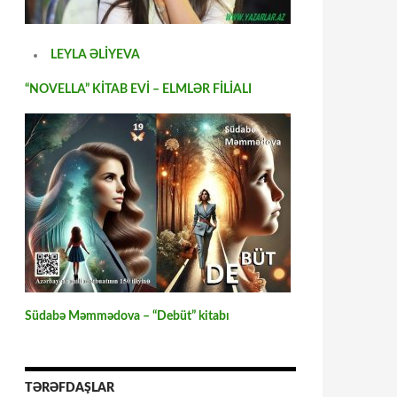
LEYLA ƏLİYEVA
“NOVELLA” KİTAB EVİ – ELMLƏR FİLİALI
Südabə Məmmədova – “Debüt” kitabı
TƏRƏFDAŞLAR