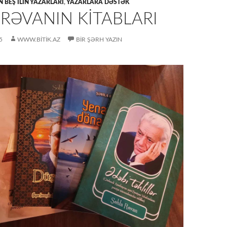
 BEŞ ILIN YAZARLARI
,
YAZARLARA DƏSTƏK
RƏVANIN KITABLARI
5
WWW.BITIK.AZ
BIR ŞƏRH YAZIN