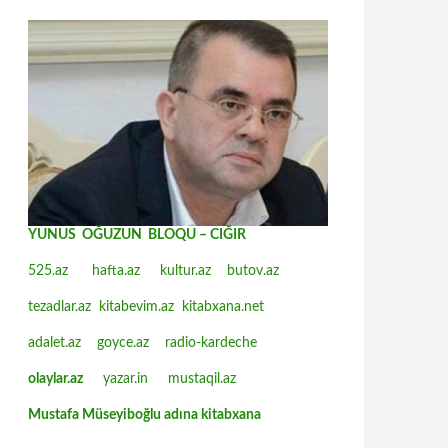
YUNUS OĞUZUN BLOQU – CIĞIR
525.az
hafta.az
kultur.az
butov.az
tezadlar.az
kitabevim.az
kitabxana.net
adalet.az
goyce.az
radio-kardeche
olaylar.az
yazar.in
mustaqil.az
Mustafa Müseyiboğlu adına kitabxana