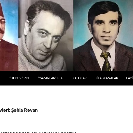
 KEÇ
İ
“ULDUZ” PDF
“YAZARLAR” PDF
FOTOLAR
KİTABXANALAR
LAY
vləri: Şəhla Rəvan