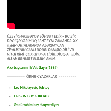
ÜZEYİR HACIBƏYOV SÖHBƏT EDİR – BU BİR
DƏQİQƏ YARIMLIQ LENT EYNİ ZAMANDA XX
ƏSRİN ORTALARANDA AZƏRBAYCAN
ZİYALISININ CANLI ƏDƏBİ DANIŞIQ DİLİ VƏ
NİTQİ KİMİ ÇOX QİYMƏTLİDİR. DİQQƏT EDİN.
ALLAH RƏHMƏT ELƏSİN. AMİN.
Azərbaycanın İlk Veb Saytı (1995)
========= ÖRNƏK YAZARLAR =========
Lev Nikolayeviç Tolstoy
HƏSƏN BƏY ZƏRDABİ
Əbdürrəhim bəy Haqverdiyev