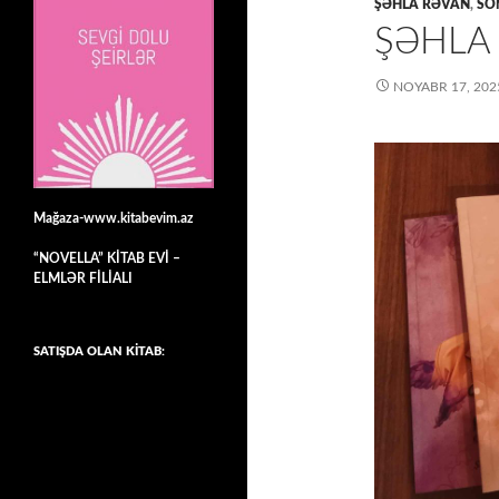
ŞƏHLA RƏVAN
,
SON
ŞƏHLA 
NOYABR 17, 202
Mağaza-www.kitabevim.az
“NOVELLA” KİTAB EVİ –
ELMLƏR FİLİALI
SATIŞDA OLAN KİTAB: