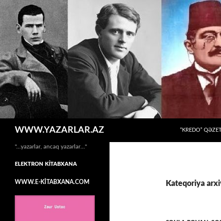
MÜHTƏVIYYATA
Axtar
WWW.YAZARLAR.AZ
“KREDO” QƏZET
"…yazarlar, ancaq yazarlar…"
ELEKTRON KİTABXANA
WWW.E-KİTABXANA.COM
Kateqoriya arxi