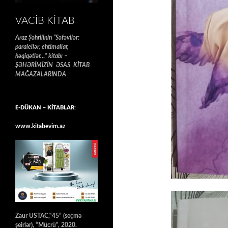
VACIB KITAB
Araz Şəhrilinin “Səfəvilər:
paralellər, ehtimallar,
həqiqətlər…” kitabı –
ŞƏHƏRİMİZİN ƏSAS KİTAB
MAĞAZALARINDA
E-DÜKAN – KİTABLAR:
www.kitabevim.az
Zaur USTAC,“45” (seçmə
şeirlər), “Mücrü”, 2020.