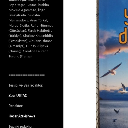
Leyla Yaşar, Aytac İbrahim,
Mövlud Ağamməd, İlqar
İsmayılzadə, Südabə
Məmmədova, Aysu Türkel,
Murad Eloğlu, Rafiq Hümmət
(Gürcüstan), Faruk Habiboğlu
(Türkiyə), Khaitov Khusniddin
(Özbəkistan), Əbülfəz Əhməd
(Almaniya), Günay Əliyeva
(Norveç). Caroline Laurent
Turunc (Fransa).
=====================
Təsisçi və Baş redaktor:
Zaur USTAC
Redaktor:
Həcər Atakişiyeva
Texniki redaktor: