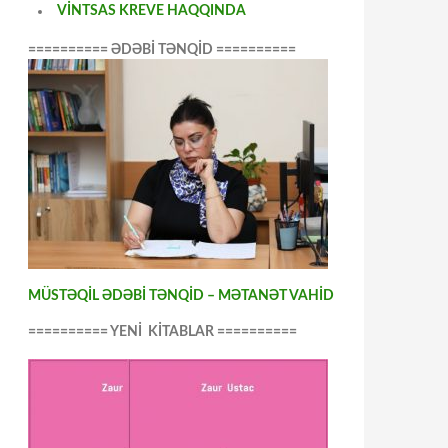
VİNTSAS KREVE HAQQINDA
========== ƏDƏBİ TƏNQİD ==========
MÜSTƏQİL ƏDƏBİ TƏNQİD – MƏTANƏT VAHİD
========== YENİ KİTABLAR ==========