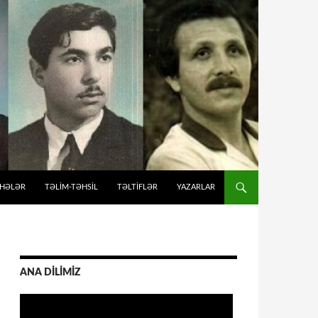
İHƏLƏR
TƏLIM-TƏHSIL
TƏLTİFLƏR
YAZARLAR
ANA DİLİMİZ