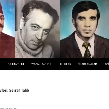
 KEÇ
İ
“ULDUZ” PDF
“YAZARLAR” PDF
FOTOLAR
KİTABXANALAR
LAY
ləri: Sərraf Talıb