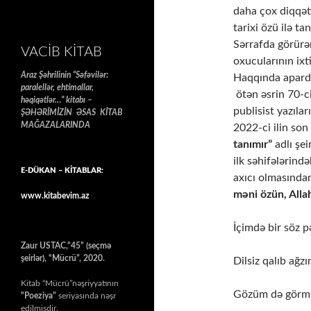
daha çox diqqəti
tarixi özü ilə t
Sərrafda görürəm
VACIB KITAB
oxucularının ixti
Araz Şəhrilinin “Səfəvilər:
Haqqında apardı
paralellər, ehtimallar,
ötən əsrin 70-ci
həqiqətlər…” kitabı –
publisist yazılar
ŞƏHƏRİMİZİN ƏSAS KİTAB
MAĞAZALARINDA
2022-ci ilin so
tanımır”
adlı şei
ilk səhifələrind
E-DÜKAN – KİTABLAR:
axıcı olmasından
məni özün, Alla
www.kitabevim.az
İçimdə bir söz p
Zaur USTAC,“45” (seçmə
şeirlər), “Mücrü”, 2020.
Dilsiz qalıb ağzı
Kitab “Mücrü”nəşriyyatının
Gözüm də görmü
“Poeziya”
seriyasında nəşr
edilmişdir.