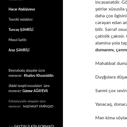
incəsənətdir. Göz
şeirlər xüsusilə
Həcər Atakişiyeva
daha çox ilgisin
Texniki redaktor:
cərəyan edən əd
bilir. Sərraf ox
Tuncay ŞƏHRİLİ
çətinlik çəkmir.
Məsul katib:
aləminə yola ta
dumanmı, çənmi
Araz ŞƏHRİLİ
Məhəbbət duman
Beynəlxalq əlaqələr üzrə
menecer:
Khaitov Khusniddin
Duyğulara düşən
Ədəbi tənqid məsələləri üzrə
Sənmi çox sevir
menecer:
Günnur AĞAYEVA
İctimaiyyətlə əlaqələr üzrə
Yanacaq, donaca
menecer:
NƏZAKƏT EMİNQIZI
Mən kimə söylə
>>:
SAYTIN İLKİN FORMATI