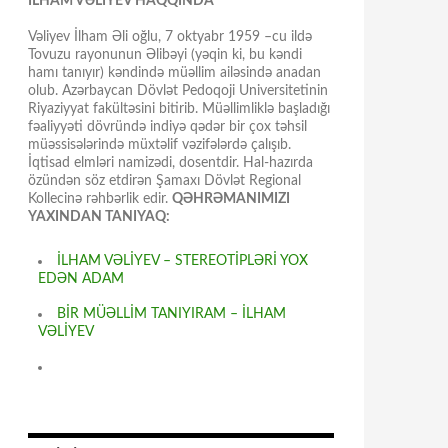
İLHAM VƏLİYEV HAQQINDA
Vəliyev İlham Əli oğlu, 7 oktyabr 1959 –cu ildə
Tovuzu rayonunun Əlibəyi (yəqin ki, bu kəndi
hamı tanıyır) kəndində müəllim ailəsində anadan
olub. Azərbaycan Dövlət Pedoqoji Universitetinin
Riyaziyyat fakültəsini bitirib. Müəllimliklə başladığı
fəaliyyəti dövründə indiyə qədər bir çox təhsil
müəssisələrində müxtəlif vəzifələrdə çalışıb.
İqtisad elmləri namizədi, dosentdir. Hal-hazırda
özündən söz etdirən Şamaxı Dövlət Regional
Kollecinə rəhbərlik edir.
QƏHRƏMANIMIZI
YAXINDAN TANIYAQ:
İLHAM VƏLİYEV – STEREOTİPLƏRİ YOX
EDƏN ADAM
BİR MÜƏLLİM TANIYIRAM – İLHAM
VƏLİYEV