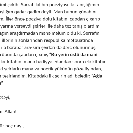
mi çəkib. Sərraf Talıbın poeziyası ilə tanışlığımın
anışlığım qədər qədim deyil. Mən bunun günahını
. İllər öncə poeziya dolu kitabını çapdan çıxarıb
yarına versəydi şeirləri ilə daha tez tanış olardım.
ğım araşdırmadan mənə məlum oldu ki, Sərrafın
 illərinin sonlarından respublika mətbuatında
ı ilə bərabər ara-sıra şeirləri də dərc olunurmuş.
n rübündə çapdan çıxmış
“Bu yerin üstü də məni
rlər kitabını mənə hədiyyə edəndən sonra elə kitabın
əki şeirlərin məna və poetik yükünün gözəlliyindən,
 təsirləndim. Kitabdakı ilk şeirin adı belədir:
“Ağla
h”
ətəyi,
m, Allah!
r heç nəyi,