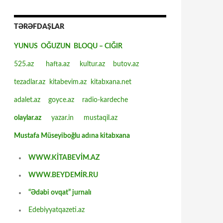
TƏRƏFDAŞLAR
YUNUS OĞUZUN BLOQU – CIĞIR
525.az
hafta.az
kultur.az
butov.az
tezadlar.az
kitabevim.az
kitabxana.net
adalet.az
goyce.az
radio-kardeche
olaylar.az
yazar.in
mustaqil.az
Mustafa Müseyiboğlu adına kitabxana
WWW.KİTABEVİM.AZ
WWW.BEYDEMİR.RU
“Ədəbi ovqat” jurnalı
Edebiyyatqazeti.az