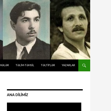
İHƏLƏR
TƏLIM-TƏHSIL
TƏLTİFLƏR
YAZARLAR
ANA DİLİMİZ