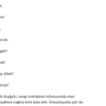
a,
ra!
,
calı.
agah?
 ah!
q, Allah?
ocalı!
lirik duyğulu, sevgi-məhəbbət mövzusunda olan
n qəlbinə nəğmə kimi dola bilir. Ümumiyyətlə şeir də