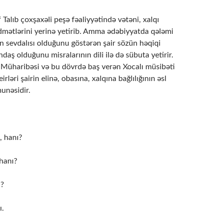
ıb çoxşaxəli peşə fəaliyyətində vətəni, xalqı
idmətlərini yerinə yetirib. Amma ədəbiyyatda qələmi
ən sevdalısı olduğunu göstərən şair sözün həqiqi
aş olduğunu misralarının dili ilə də sübuta yetirir.
 Müharibəsi və bu dövrdə baş verən Xocalı müsibəti
rləri şairin elinə, obasına, xalqına bağlılığının əsl
unəsidir.
, hanı?
hanı?
ı?
ı.