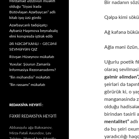
Mirdaməd Əzizovun müəllifi
Bir nadanın söz
olduğu “Siyasi İradə
Bütövləşən Azərbaycan” adlı
Qəlpə kimi sökü
kitab işıq üzü gördü
Azərbaycanlı tədqiqatçı
Aybəniz Haşımova beynəlxalq
Ağ kəfənə bükü
elmi konqresdə iştirak edib
Əli NƏCƏFXANLI – GECƏNİ
Ağla məni özün, 
SEVMƏYƏN QIZ
Rövşən Hüseynov mükafatı
Uğurlu poetik fik
Yuxular: Şüurun Zamanla
olaraq sevilməs
İnformasiya Rezonansıdırmı?
gəlmir əlimdən”
“İlin mühəndisi” mükafatı
şeirləri də tapın
“İlin rəssamı” mükafatı
görürük ki, o ya
məngənəsində za
REDAKSİYA HEYƏTİ :
olduğu hadisələr
birindən təsirli
FƏXRİ REDAKSİYA HEYƏTİ
mentalitet”
adlı
Abbasqulu ağa Bakıxanov,
də bu şeiri oxum
Mirzə Fətəli Axundov, Lev
yaradıcılığı haq
Tolstoy, Əhməd bəy Ağaoğlu,