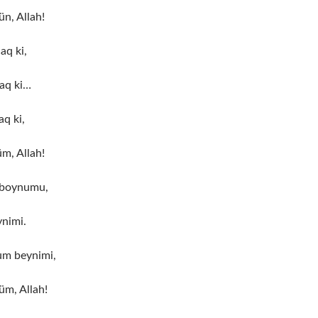
n, Allah!
aq ki,
aq ki…
q ki,
m, Allah!
 boynumu,
nimi.
um beynimi,
m, Allah!