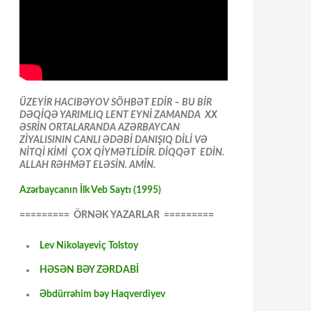
ÜZEYİR HACIBƏYOV SÖHBƏT EDİR – BU BİR
DƏQİQƏ YARIMLIQ LENT EYNİ ZAMANDA XX
ƏSRİN ORTALARANDA AZƏRBAYCAN
ZİYALISININ CANLI ƏDƏBİ DANIŞIQ DİLİ VƏ
NİTQİ KİMİ ÇOX QİYMƏTLİDİR. DİQQƏT EDİN.
ALLAH RƏHMƏT ELƏSİN. AMİN.
Azərbaycanın İlk Veb Saytı (1995)
========= ÖRNƏK YAZARLAR =========
Lev Nikolayeviç Tolstoy
HƏSƏN BƏY ZƏRDABİ
Əbdürrəhim bəy Haqverdiyev