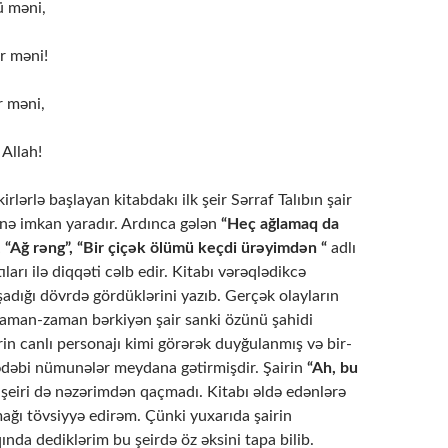
ü məni,
r məni!
r məni,
Allah!
irlərlə başlayan kitabdakı ilk şeir Sərraf Talıbın şair
inə imkan yaradır. Ardınca gələn
“Heç ağlamaq da
, “Ağ rəng”, “Bir çiçək ölümü keçdi ürəyimdən “
adlı
tıları ilə diqqəti cəlb edir. Kitabı vərəqlədikcə
şadığı dövrdə gördüklərini yazıb. Gerçək olayların
man-zaman bərkiyən şair sanki özünü şahidi
in canlı personajı kimi görərək duyğulanmış və bir-
 ədəbi nümunələr meydana gətirmişdir. Şairin
“Ah, bu
 şeiri də nəzərimdən qaçmadı. Kitabı əldə edənlərə
ağı tövsiyyə edirəm. Çünki yuxarıda şairin
qında dediklərim bu şeirdə öz əksini tapa bilib.