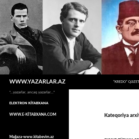
MÜHTƏVIYYATA
Axtar
WWW.YAZARLAR.AZ
“KREDO” QƏZET
"…yazarlar, ancaq yazarlar…"
ELEKTRON KİTABXANA
WWW.E-KİTABXANA.COM
Kateqoriya arxiv
Mağaza-www.kitabevim.az