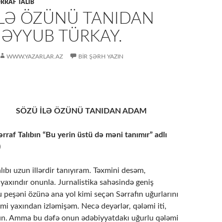
RRAF TALIB
İLƏ ÖZÜNÜ TANIDAN
 ƏYYUB TÜRKAY.
WWW.YAZARLAR.AZ
BIR ŞƏRH YAZIN
Ə ÖZÜNÜ TANIDAN ADAM
Sərraf Talıbın “Bu yerin üstü də məni tanımır” adlı
da)
uzun illərdir tanıyıram. Təxmini desəm,
ə yaxındır onunla. Jurnalistika sahəsində geniş
Bu peşəni özünə ana yol kimi seçən Sərrafın uğurlarını
mi yaxından izləmişəm. Necə deyərlər, qələmi iti,
sun. Amma bu dəfə onun ədəbiyyatdakı uğurlu qələmi