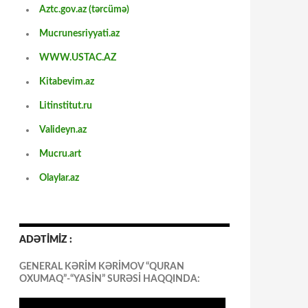
Aztc.gov.az (tərcümə)
Mucrunesriyyati.az
WWW.USTAC.AZ
Kitabevim.az
Litinstitut.ru
Valideyn.az
Mucru.art
Olaylar.az
ADƏTİMİZ :
GENERAL KƏRİM KƏRİMOV “QURAN
OXUMAQ”-“YASİN” SURƏSİ HAQQINDA: