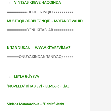
VİNTSAS KREVE HAQQINDA
========== ƏDƏBİ TƏNQİD ==========
MÜSTƏQİL ƏDƏBİ TƏNQİD – MƏTANƏT VAHİD
========== YENİ KİTABLAR ==========
KİTAB DÜKANI – WWW.KİTABEVİM.AZ
======ONU YAXINDAN TANIYAQ======
LEYLA ƏLİYEVA
“NOVELLA” KİTAB EVİ – ELMLƏR FİLİALI
Südabə Məmmədova – “Debüt” kitabı