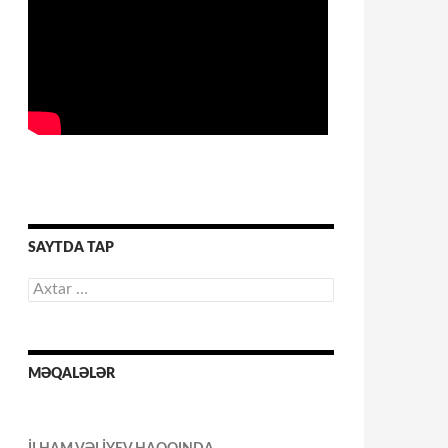
SAYTDA TAP
Axtarış:
MƏQALƏLƏR