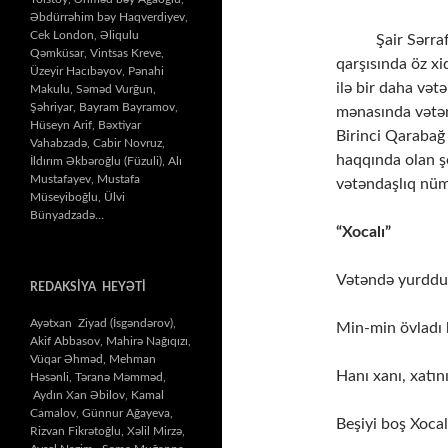
Əbdürrəhim bəy Haqverdiyev,
Cek London, Əliqulu
Şair Sərraf Tal
Qəmküsar, Vintsas Kreve,
qarşısında öz x
Üzeyir Hacıbəyov, Pənahi
ilə bir daha vət
Makulu, Səməd Vurğun,
Şəhriyar, Bayram Bayramov,
mənasında vətənd
Hüseyn Arif, Bəxtiyar
Birinci Qarabağ
Vahabzadə, Cabir Novruz,
haqqında olan şei
İldırım Əkbəroğlu (Füzuli), Alı
Mustafayev, Mustafa
vətəndaşlıq nüm
Müseyiboğlu, Ülvi
Bünyadzadə…
“Xocalı”
Vətəndə yurddu
REDAKSİYA HEYƏTİ
Ayətxan Ziyad (İsgəndərov),
Min-min övladı 
Akif Abbasov, Mahirə Nağıqızı,
Vüqar Əhməd, Mehman
Hanı xanı, xatın
Həsənli, Təranə Məmməd,
Aydın Xan Əbilov, Kamal
Camalov, Günnur Ağayeva,
Beşiyi boş Xocal
Rizvan Fikrətoğlu, Xəlil Mirzə,