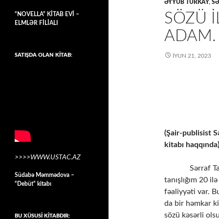
ƏYYUB TÜRKAY
,
SƏ
SÖZÜ 
“NOVELLA” KİTAB EVİ –
ELMLƏR FİLİALI
ADAM.
SATIŞDA OLAN KİTAB:
İYUN 21, 2023
SÖZÜ İL
(Şair-publisist 
kitabı haqqın
>>>>WWW.USTAC.AZ
Sərraf Talıbı 
Südabə Məmmədova –
tanışlığım 20 il
“Debüt” kitabı
fəaliyyəti var. 
da bir həmkar ki
sözü kəsərli ol
BU XÜSUSİ KİTABDIR: