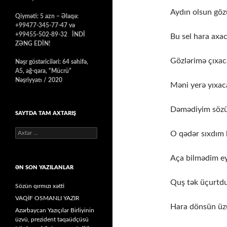
Aydın olsun gözü
Qiyməti: 5 azn – Əlaqə:
+99477-345-77-47 və
+99455-502-89-32 İNDİ
Bu sel hara axac
ZƏNG EDİN!
Gözlərimə çıxac
Nəşr göstəriciləri: 64 səhifə,
A5, ağ-qara, “Mücrü”
Nəşriyyatı / 2020
Məni yerə yıxaca
Dəmədiyim sözü
SAYTDA TAM AXTARIŞ
Axtarış:
O qədər sıxdım
Aça bilmədim ey
ƏN SON YAZILANLAR
Quş tək üçurtd
Sözün qırmızı xətti
VAQİF OSMANLI YAZIR
Hara dönsün üzü
Azərbaycan Yazıçılar Birliyinin
üzvü, prezident təqaüdçüsü