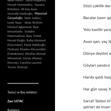
Aysel Nazim, Səma Muğanna,
Murad Məmmədov, Nuranə
Sözü çəkilib dar
Rafailqızı, Əli bəy Azəri,
Sevindik Nəsiboğlu,
Məmməd
Bacalar baxır qa
Gürşadoğlu
, Taleh Xəlilov,
Leyla Yaşar, Aytac İbrahim,
Mövlud Ağamməd, İlqar
Yolu kəsilib yara
İsmayılzadə, Südabə
Məmmədova, Aysu Türkel,
Murad Eloğlu, Rafiq Hümmət
Axan qan, yaş Xo
(Gürcüstan), Faruk Habiboğlu
(Türkiyə), Khaitov Khusniddin
Dünya deyilmi 
(Özbəkistan), Əbülfəz Əhməd
(Almaniya), Günay Əliyeva
(Norveç). Caroline Laurent
Göyləri yandırır
Turunc (Fransa).
Harda qaldı haq
=====================
Hər gün savaş X
Təsisçi və Baş redaktor:
Sərraf Talıbın 
Zaur USTAC
şeirləri də insa
Redaktor: