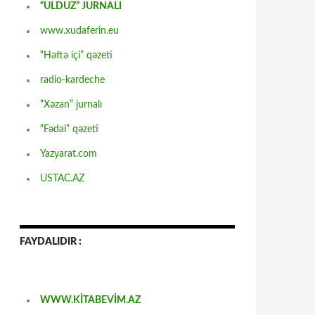
“ULDUZ” JURNALI
www.xudaferin.eu
“Həftə içi” qəzeti
radio-kardeche
“Xəzan” jurnalı
“Fədai” qəzeti
Yazyarat.com
USTAC.AZ
FAYDALIDIR :
WWW.KİTABEVİM.AZ