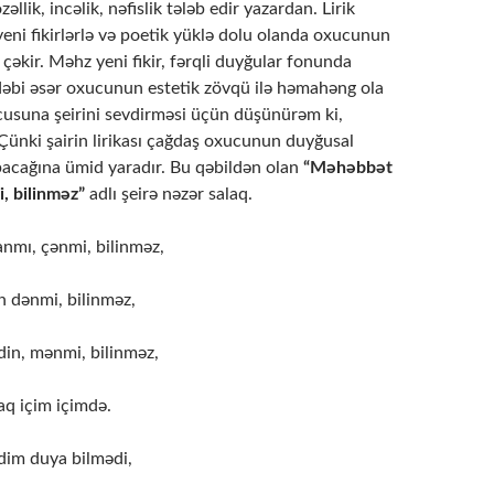
əllik, incəlik, nəfislik tələb edir yazardan. Lirik
 yeni fikirlərlə və poetik yüklə dolu olanda oxucunun
i çəkir. Məhz yeni fikir, fərqli duyğular fonunda
əbi əsər oxucunun estetik zövqü ilə həmahəng ola
ucusuna şeirini sevdirməsi üçün düşünürəm ki,
 Çünki şairin lirikası çağdaş oxucunun duyğusal
pacağına ümid yaradır. Bu qəbildən olan
“Məhəbbət
, bilinməz”
adlı şeirə nəzər salaq.
mı, çənmi, bilinməz,
 dənmi, bilinməz,
din, mənmi, bilinməz,
q içim içimdə.
dim duya bilmədi,