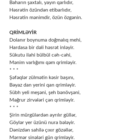
Baharın şaxtalı, yayın qarlıdır,
Həsrətin özündən etibarlıdır,
Həsrətin mənimdir, özün özgənin.
QRİMLƏYİR
Dolanır boynuma doğmalıq mehi,
Hardasa bir dəli həsrət inləyir.
Sükutu ilahi bülbül cəh-cəhi,
Mənim varlığımı qəm qrimləyir.
* * *
Şəfəqlər zülmətin kəsir başını,
Bəyaz dan yerini qan qrimləyir.
Sübh yeli meşəni, şeh bənövşəni,
Məğrur zirvələri çən qrimləyir.
* * *
Şirin mürgülərdən ayrılır güllər,
Göylər yer üzünü nura bələyir.
Dənizdən sahilə çıxır gözəllər,
Mərmər sinələri gün qrimləyir.