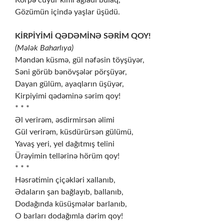
Körpə cüyür kimi ağladı bulaq,
Gözümün içində yaşlar üşüdü.
KİRPİYİMİ QƏDƏMİNƏ SƏRİM QOY!
(Mələk Baharlıya)
Məndən küsmə, gül nəfəsin töyşüyər,
Səni görüb bənövşələr pörşüyər,
Dayan gülüm, ayaqların üşüyər,
Kirpiyimi qədəminə sərim qoy!
* * *
Əl verirəm, əsdirmirsən əlimi
Gül verirəm, küsdürürsən gülümü,
Yavaş yeri, yel dağıtmış telini
Ürəyimin tellərinə hörüm qoy!
* * *
Həsrətimin çiçəkləri xallanıb,
Ədaların şan bağlayıb, ballanıb,
Dodağında küsüşmələr barlanıb,
O barları dodağımla dərim qoy!