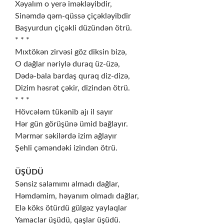
Xəyalım o yerə iməkləyibdir,
Sinəmdə qəm-qüssə çiçəkləyibdir
Başyurdun çiçəkli düzündən ötrü.
* * *
Mıxtökən zirvəsi göz diksin bizə,
O dağlar nəriylə duraq üz-üzə,
Dədə-bala bardaş quraq diz-dizə,
Dizim həsrət çəkir, dizindən ötrü.
* * *
Hövcələm tükənib ajı il sayır
Hər gün görüşünə ümid bağlayır.
Mərmər səkilərdə izim ağlayır
Şehli çəməndəki izindən ötrü.
ÜŞÜDÜ
Sənsiz salamımı almadı dağlar,
Həmdəmim, həyanım olmadı dağlar,
Elə köks ötürdü gülgəz yaylaqlar
Yamaclar üşüdü, qaşlar üşüdü.