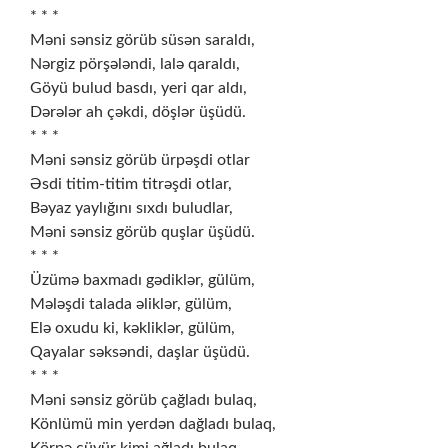
* * *
Məni sənsiz görüb süsən saraldı,
Nərgiz pörşələndi, lalə qaraldı,
Göyü bulud basdı, yeri qar aldı,
Dərələr ah çəkdi, döşlər üşüdü.
* * *
Məni sənsiz görüb ürpəşdi otlar
Əsdi titim-titim titrəşdi otlar,
Bəyaz yaylığını sıxdı buludlar,
Məni sənsiz görüb quşlar üşüdü.
* * *
Üzümə baxmadı gədiklər, gülüm,
Mələşdi talada əliklər, gülüm,
Elə oxudu ki, kəkliklər, gülüm,
Qayalar səksəndi, daşlar üşüdü.
* * *
Məni sənsiz görüb çağladı bulaq,
Könlümü min yerdən dağladı bulaq,