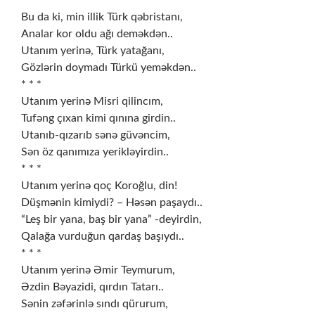
* * *
Bu da ki, min illik Türk qəbristanı,
Analar kor oldu ağı deməkdən..
Utanım yerinə, Türk yatağanı,
Gözlərin doymadı Türkü yeməkdən..
* * *
Utanım yerinə Misri qilincım,
Tufəng çıxan kimi qınına girdin..
Utanıb-qızarıb sənə güvəncim,
Sən öz qanımıza yerikləyirdin..
* * *
Utanım yerinə qoç Koroğlu, din!
Düşmənin kimiydi? – Həsən paşaydı..
“Leş bir yana, baş bir yana” -deyirdin,
Qalağa vurduğun qardaş başıydı..
* * *
Utanım yerinə Əmir Teymurum,
Əzdin Bəyazidi, qırdın Tatarı..
Sənin zəfərinlə sındı qürurum,