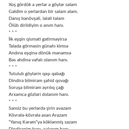
Xoş gördük a yerlər a göylər salam
Gəldim o yerlərdən bir salam alam.
Danış bənövşəli, laləli talam
Ölüb dirildiyim o anım hanı.
* * *
İlk eşqin qisməti gətirməyirsə
Talada görməsin günahı kimsə
Andına eşqinə dönük mənəmsə
Bəs əhdinə vəfalı olanım hanı.
* * *
Tutulub göylərin qaşı qabağı
Dindirə bilmirəm şahid qovağı
Soruşa bilmirəm ayrılıq çağı
Arxamca gözləri dolanım hanı.
* * *
Sənsiz bu yerlərdə şirin avazam
Kövrələ-kövrələ axan Arazam
“Yanıq Kərəm”yə köklənmiş sazam