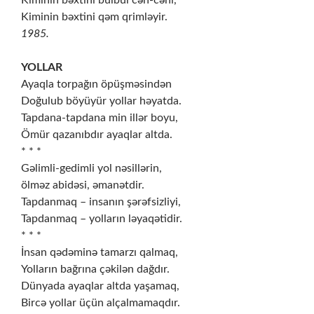
Kiminin bəxtini bülbül cəh-cəhi,
Kiminin bəxtini qəm qrimləyir.
1985.
YOLLAR
Ayaqla torpağın öpüşməsindən
Doğulub böyüyür yollar həyatda.
Tapdana-tapdana min illər boyu,
Ömür qazanıbdır ayaqlar altda.
* * *
Gəlimli-gedimli yol nəsillərin,
ölməz abidəsi, əmanətdir.
Tapdanmaq – insanın şərəfsizliyi,
Tapdanmaq – yolların ləyaqətidir.
* * *
İnsan qədəminə tamarzı qalmaq,
Yolların bağrına çəkilən dağdır.
Dünyada ayaqlar altda yaşamaq,
Bircə yollar üçün alçalmamaqdır.