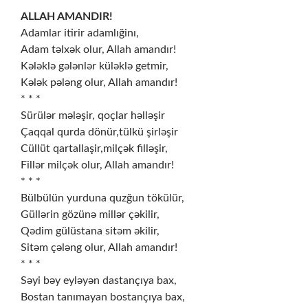
ALLAH AMANDIR!
Adamlar itirir adamlığinı,
Adam təlxək olur, Allah amandır!
Kələklə gələnlər küləklə getmir,
Kələk pələng olur, Allah amandır!
* * *
Sürülər mələşir, qoçlar həlləşir
Çaqqal qurda dönür,tülkü şirləşir
Cüllüt qartallaşir,milçək filləşir,
Fillər milçək olur, Allah amandır!
* * *
Bülbülün yurduna quzğun tökülür,
Güllərin gözünə millər çəkilir,
Qədim gülüstana sitəm əkilir,
Sitəm çələng olur, Allah amandır!
* * *
Səyi bəy eyləyən dastançıya bax,
Bostan tanımayan bostançıya bax,