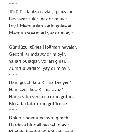
* * *
Tökülür dənizə nazlar, qəmzələr
Bəxtəvər suları naz qrimləyir.
Leyli-Məcnunları sərin gölgələr,
Məcnun söyüdləri yaz qrimləyir.
* * *
Gündüzü-günəşli loğman havalar,
Gecəni Krımda Ay qrimləyir.
Yalları bulaqlar, yolları çinar,
Zümrüd vadiləri yay qrimləyir.
* * *
Hanı gözəllikdə Krıma tay yer?
Hanı əzizlikdə Krıma əvəz?
Hər şey bu yerlərdə qrim götürər,
Bircə faciələr qrim götürməz.
* * *
Dolanır boynuma ayrılıq mehi,
Hardasa bir dəli həsrət inləyir.