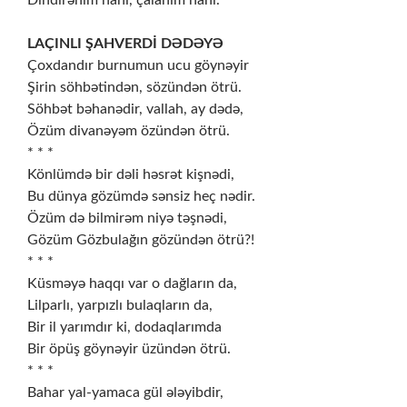
Dindirənim hanı, çalanım hanı.
LAÇINLI ŞAHVERDİ DƏDƏYƏ
Çoxdandır burnumun ucu göynəyir
Şirin söhbətindən, sözündən ötrü.
Söhbət bəhanədir, vallah, ay dədə,
Özüm divanəyəm özündən ötrü.
* * *
Könlümdə bir dəli həsrət kişnədi,
Bu dünya gözümdə sənsiz heç nədir.
Özüm də bilmirəm niyə təşnədi,
Gözüm Gözbulağın gözündən ötrü?!
* * *
Küsməyə haqqı var o dağların da,
Lilparlı, yarpızlı bulaqların da,
Bir il yarımdır ki, dodaqlarımda
Bir öpüş göynəyir üzündən ötrü.
* * *
Bahar yal-yamaca gül ələyibdir,