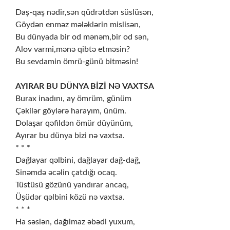
* * *
Daş-qaş nədir,sən qüdrətdən süslüsən,
Göydən enməz mələklərin mislisən,
Bu dünyada bir od mənəm,bir od sən,
Alov varmi,mənə qibtə etməsin?
Bu sevdamin ömrü-günü bitməsin!
AYIRAR BU DÜNYA BİZİ NƏ VAXTSA
Burax inadını, ay ömrüm, günüm
Çəkilər göylərə harayım, ünüm.
Dolaşar qəfildən ömür düyünüm,
Ayırar bu dünya bizi nə vaxtsa.
* * *
Dağlayar qəlbini, dağlayar dağ-dağ,
Sinəmdə əcəlin çatdığı ocaq.
Tüstüsü gözünü yandırar ancaq,
Üşüdər qəlbini közü nə vaxtsa.
* * *
Ha səslən, dağılmaz əbədi yuxum,