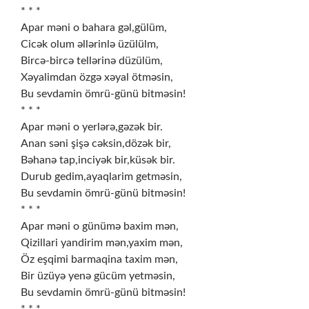
* * *
Apar məni o bahara gəl,gülüm,
Cicək olum əllərinlə üzülülm,
Bircə-bircə tellərinə düzülüm,
Xəyalimdan özgə xəyal ötməsin,
Bu sevdamin ömrü-günü bitməsin!
* * *
Apar məni o yerlərə,gəzək bir.
Anan səni şişə cəksin,dözək bir,
Bəhanə tap,inciyək bir,küsək bir.
Durub gedim,ayaqlarim getməsin,
Bu sevdamin ömrü-günü bitməsin!
* * *
Apar məni o günümə baxim mən,
Qizillari yandirim mən,yaxim mən,
Öz eşqimi barmaqina taxim mən,
Bir üzüyə yenə gücüm yetməsin,
Bu sevdamin ömrü-günü bitməsin!