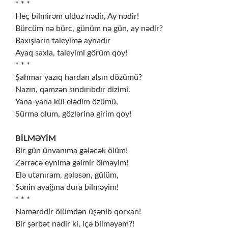
* * *
Heç bilmirəm ulduz nədir, Ay nədir!
Bürcüm nə bürc, günüm nə gün, ay nədir?
Baxışların taleyimə aynadır
Ayaq saxla, taleyimi görüm qoy!
* * *
Şahmar yazıq hardan alsın dözümü?
Nazın, qəmzən sındırıbdır dizimi.
Yana-yana kül elədim özümü,
Sürmə olum, gözlərinə girim qoy!
BİLMƏYİM
Bir gün ünvanıma gələcək ölüm!
Zərrəcə eynimə gəlmir ölməyim!
Elə utanıram, gələsən, gülüm,
Sənin ayağına dura bilməyim!
* * *
Namərddir ölümdən üşənib qorxan!
Bir şərbət nədir ki, içə bilməyəm?!