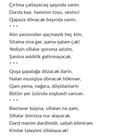
Çırtma çatlayacaq qaşında sənin.
Dərdə bax, hamının toyu, sevinci
Qapaza dönəcək başında sənin.
* * *
Alın yazısından qaçmayıb heç kim,
Sitəmə sinə gər, qəmə qələm çək!
Yediyin sillələr qorxma əzizim,
Şəninə əskiklik gətirməyəcək.
* * *
Qoşa şapalağa dözəcək dərin,
Nalən musiqiyə dönəcək hökmən,
Qəm yemə, nağara, döyülənlərin
Bütün yer üzündə xoşbəxti sənsən.
* * *
Bəxtəvər başına, sillələn nə qəm,
Sillələr ömrünə nur ələyəcək.
Dərd mənim dərdimdir, sabah bilmirəm
Kimlər taleyimi sillələyəcək!