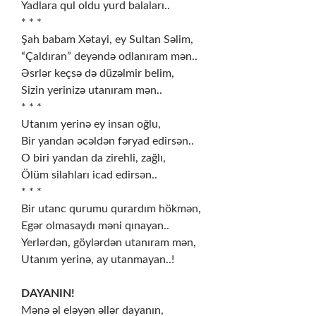
Yadlara qul oldu yurd balaları..
* * *
Şah babam Xətayi, ey Sultan Səlim,
“Çaldıran” deyəndə odlanıram mən..
Əsrlər keçsə də düzəlmir belim,
Sizin yerinizə utanıram mən..
* * *
Utanım yerinə ey insan oğlu,
Bir yandan əcəldən fəryad edirsən..
O biri yandan da zirehli, zağlı,
Ölüm silahları icad edirsən..
* * *
Bir utanc qurumu qurardım hökmən,
Egər olmasaydı məni qınayan..
Yerlərdən, göylərdən utanıram mən,
Utanım yerinə, ay utanmayan..!
DAYANIN!
Mənə əl eləyən əllər dayanın,