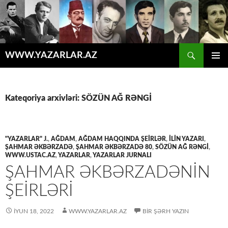
Axtar
WWW.YAZARLAR.AZ
MÜHTƏVIYYATA
ƏSAS
KEÇ
MENYU
Kateqoriya arxivləri: SÖZÜN AĞ RƏNGİ
"YAZARLAR" J.
,
AĞDAM
,
AĞDAM HAQQINDA ŞEİRLƏR
,
İLİN YAZARI
,
ŞAHMAR ƏKBƏRZADƏ
,
ŞAHMAR ƏKBƏRZADƏ 80
,
SÖZÜN AĞ RƏNGİ
,
WWW.USTAC.AZ
,
YAZARLAR
,
YAZARLAR JURNALI
ŞAHMAR ƏKBƏRZADƏNİN
ŞEİRLƏRİ
İYUN 18, 2022
WWW.YAZARLAR.AZ
BIR ŞƏRH YAZIN