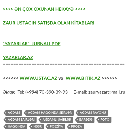
>>>> ƏN ÇOX OXUNAN HEKAYƏ <<<<
ZAUR USTACIN SATIŞDA OLAN KİTABLARI
“YAZARLAR” JURNALI PDF
YAZARLAR.AZ
===============================================
<<<<<<
WWW.USTAC.AZ
və
WWW.BİTİK.AZ
>>>>>>
Əlaqə:
Tel: (
+994
) 70-390-39-93 E-mail: zauryazar@mail.ru
AĞDAM
AĞDAM HAQQINDA ŞEİRLƏR
AĞDAM RAYONU
AĞDAM ŞAİRLƏRİ
AĞDAMLI ŞAİRLƏR
BARƏDƏ
FOTO
HAQQINDA
NƏSR
POEZİYA
PROZA