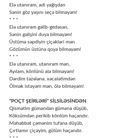
Elə utanıram, adi yağışdan
Sənin göz yaşını seçə bilməyəm!
* * *
Elə utanıram gəlib-gedəsən,
Sənin gəlişini duya bilməyəm!
Üstümə səpdiyin çiçəkləri mən
Gözümün üstünə qoya bilməyəm!
* * *
Elə utanıram, utanıram mən,
Ayılam, könlünü ala bilməyəm!
Dərdim təzələnə, xəcalətimdən
Ölmək istəyəm mən, ölə bilməyəm!
“POÇT ŞEİRLƏRİ” SİLSİLƏSİNDƏN
Qismətim gümandan gümana düşüb,
Köksümdən perikib könlüm haçandır.
Məhəbbət çəmənim tufana düşüb,
Çırtlamır çiçəyim, gülüm haçandır.