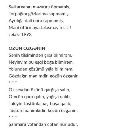
* * *
Səttərxanın məzarını öpməmiş,
Torpağını gözlərimə səpməmiş,
Ayrılığa dəli nərə təpməmiş,
Məni ötürməyə tələsməyin siz !
Təbriz 1992.
ÖZÜN ÖZGƏNİN
Sənin tilsimindən çıxa bilmirəm,
Neyləyim bu eşqi boğa bilmirəm,
Yolundan gözümü yığa bilmirəm,
Gözdağın mənimdir, gözün özgənin.
* * *
Öz sevdan özünü qarğışa salıb,
Ömrün qara qalıb, yağışa qalıb,
Taleyin tüstünlə baş-başa qalıb,
Tüstün mənimkidir, közün özgənin.
* * *
Şahmara vəfandan cəfan nurludur,