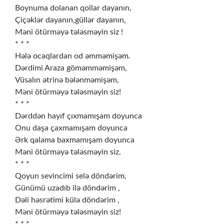
Boynuma dolanan qollar dayanın,
Çiçəklər dayanın,güllər dayanın,
Məni ötürməyə tələsməyin siz !
* * *
Hələ ocaqlardan od əmməmişəm.
Dərdimi Araza göməmməmişəm,
Vüsalın ətrinə bələnməmişəm,
Məni ötürməyə tələsməyin siz!
* * *
Dərddən hayıf çıxmamışam doyunca
Onu daşa çaxmamışam doyunca
Ərk qalama baxmamışam doyunca
Məni ötürməyə tələsməyin siz.
* * *
Qoyun sevincimi selə döndərim,
Günümü uzadıb ilə döndərim ,
Dəli həsrətimi külə döndərim ,
Məni ötürməyə tələsməyin siz!