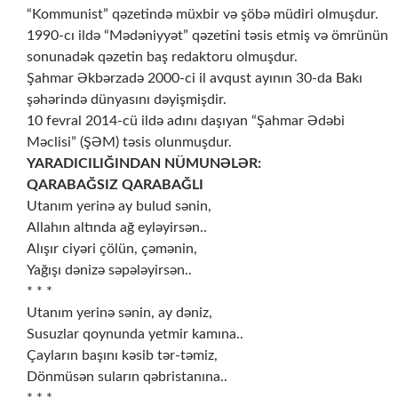
“Kommunist” qəzetində müxbir və şöbə müdiri olmuşdur.
1990-cı ildə “Mədəniyyət” qəzetini təsis etmiş və ömrünün
sonunadək qəzetin baş redaktoru olmuşdur.
Şahmar Əkbərzadə 2000-ci il avqust ayının 30-da Bakı
şəhərində dünyasını dəyişmişdir.
10 fevral 2014-cü ildə adını daşıyan “Şahmar Ədəbi
Məclisi” (ŞƏM) təsis olunmuşdur.
YARADICILIĞINDAN NÜMUNƏLƏR:
QARABAĞSIZ QARABAĞLI
Utanım yerinə ay bulud sənin,
Allahın altında ağ eyləyirsən..
Alışır ciyəri çölün, çəmənin,
Yağışı dənizə səpələyirsən..
* * *
Utanım yerinə sənin, ay dəniz,
Susuzlar qoynunda yetmir kamına..
Çayların başını kəsib tər-təmiz,
Dönmüsən suların qəbristanına..