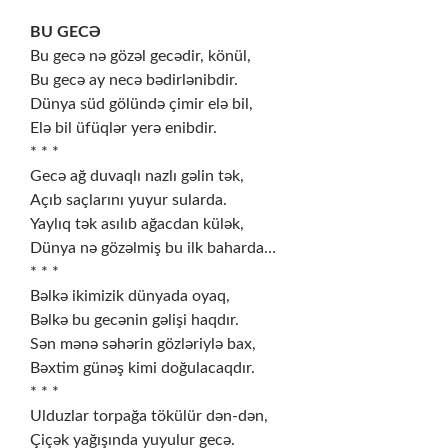
BU GECƏ
Bu gecə nə gözəl gecədir, könül,
Bu gecə ay necə bədirlənibdir.
Dünya süd gölündə çimir elə bil,
Elə bil üfüqlər yerə enibdir.
* * *
Gecə ağ duvaqlı nazlı gəlin tək,
Açıb saçlarını yuyur sularda.
Yaylıq tək asılıb ağacdan külək,
Dünya nə gözəlmiş bu ilk baharda…
* * *
Bəlkə ikimizik dünyada oyaq,
Bəlkə bu gecənin gəlişi haqdır.
Sən mənə səhərin gözləriylə bax,
Bəxtim günəş kimi doğulacaqdır.
* * *
Ulduzlar torpağa tökülür dən-dən,
Çiçək yağışında yuyulur gecə.