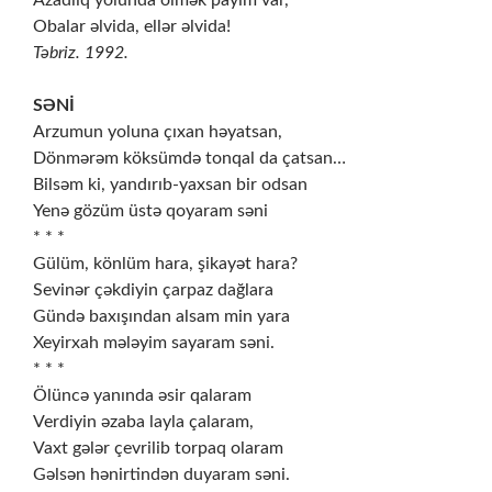
Azadlıq yolunda ölmək payım var,
Obalar əlvida, ellər əlvida!
Təbriz. 1992.
SƏNİ
Arzumun yoluna çıxan həyatsan,
Dönmərəm köksümdə tonqal da çatsan…
Bilsəm ki, yandırıb-yaxsan bir odsan
Yenə gözüm üstə qoyaram səni
* * *
Gülüm, könlüm hara, şikayət hara?
Sevinər çəkdiyin çarpaz dağlara
Gündə baxışından alsam min yara
Xeyirxah mələyim sayaram səni.
* * *
Ölüncə yanında əsir qalaram
Verdiyin əzaba layla çalaram,
Vaxt gələr çevrilib torpaq olaram
Gəlsən hənirtindən duyaram səni.