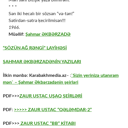
Mən səni bitişik yaza bilmirəm.
* * *
Sən iki hecalı bir sözsən “və-tən!”
Sətirdən-sətrə ķecirilmisən!!!
1966.
Müəllif:
Şahmar ƏKBƏRZADƏ
“SÖZÜN AĞ RƏNGİ” LAYİHƏSİ
ŞAHMAR ƏKBƏRZADƏNİN YAZILARI
İlkin mənbə:
Karabakhmedia.az
– :
`Sizin yerinizə utanıram
mən` – Şahmar Əkbərzadənin şeirləri
PDF>>>
ZAUR USTAC UŞAQ ŞEİRLƏRİ
PDF:
>>>>> ZAUR USTAC “QƏLƏMDAR-2”
PDF>>>
ZAUR USTAC “BB” KİTABI