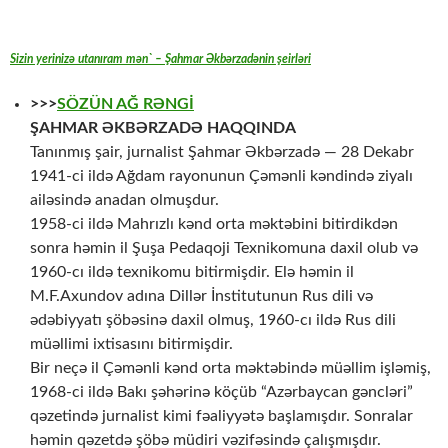
Sizin yerinizə utanıram mən` – Şahmar Əkbərzadənin şeirləri
>>>
SÖZÜN AĞ RƏNGİ
ŞAHMAR ƏKBƏRZADƏ HAQQINDA
Tanınmış şair, jurnalist Şahmar Əkbərzadə — 28 Dekabr
1941-ci ildə Ağdam rayonunun Çəmənli kəndində ziyalı
ailəsində anadan olmuşdur.
1958-ci ildə Mahrızlı kənd orta məktəbini bitirdikdən
sonra həmin il Şuşa Pedaqoji Texnikomuna daxil olub və
1960-cı ildə texnikomu bitirmişdir. Elə həmin il
M.F.Axundov adına Dillər İnstitutunun Rus dili və
ədəbiyyatı şöbəsinə daxil olmuş, 1960-cı ildə Rus dili
müəllimi ixtisasını bitirmişdir.
Bir neçə il Çəmənli kənd orta məktəbində müəllim işləmiş,
1968-ci ildə Bakı şəhərinə köçüb “Azərbaycan gəncləri”
qəzetində jurnalist kimi fəaliyyətə başlamışdır. Sonralar
həmin qəzetdə şöbə müdiri vəzifəsində çalışmışdır.