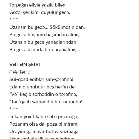
Torpağın əliylə yazıla bilən
Gözəl şer kimi duyulur gecə.
* * *
Uzansın bu gecə… Sökülməsin dan,
Bu gecə huşumu başımdan almış,
Utansın bu gecə yanaqlarından,
Bu gecə üzündə bir qara xalmış…
VƏTƏN ŞEİRİ
(“Və-Tən”)
Sui-qəsd ediblər şan-şərəfinə!
Edam olunubdur beş hərfin də!
“Və” keçib sərhəddin o tərəfinə,
“Tən”qalıb sərhəddin bu tərəfində!
* * *
İmkan yox tikanlı sətri pozmağa,
Pozanım olsa da, poza bilmirəm.
Ürəyim gəlməyir bütöv yazmağa,