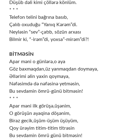
Düşüb dəli kimi çöllərə könlüm.
* * *
Telefon telini bağrına basıb,
Çalıb oxuduğu “Yanıq Kərəm”di.
Neyləsin “sev”-çatıb, sözün arxası
Bilmir ki, “-irəm”di, yoxsa”-mirəm”di?!
BİTMƏSİN
Apar məni o günlərə,o aya
Göz baxmaqdan,üz yanmaqdan doymaya,
Əllərimi əlin yaxin qoymaya,
Nəfəsimdə də nəfəsinə yetməsin,
Bu sevdamin ömrü-günü bitməsin!
* * *
Apar məni ilk görüşə,üşənim,
O görüşün ayaqina döşənim,
Biraz gecik,üşüm-üşüm üşüyüm,
Qoy ürəyim titim-titim titrəsin
Bu sevdamin ömrü günü bitməsin!