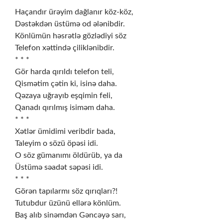
* * *
Haçandır ürəyim dağlanır köz-köz,
Dəstəkdən üstümə od ələnibdir.
Könlümün həsrətlə gözlədiyi söz
Telefon xəttində çiliklənibdir.
* * *
Gör harda qırıldı telefon teli,
Qismətim çətin ki, isinə daha.
Qəzaya uğrayıb eşqimin feli,
Qanadı qırılmış isiməm daha.
* * *
Xətlər ümidimi veribdir bada,
Taleyim o sözü öpəsi idi.
O söz gümanımı öldürüb, ya da
Üstümə səadət səpəsi idi.
* * *
Görən tapılarmı söz qırıqları?!
Tutubdur üzünü ellərə könlüm.
Baş alıb sinəmdən Gəncəyə sarı,