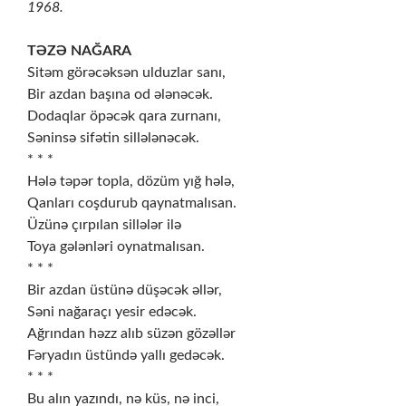
1968.
TƏZƏ NAĞARA
Sitəm görəcəksən ulduzlar sanı,
Bir azdan başına od ələnəcək.
Dodaqlar öpəcək qara zurnanı,
Səninsə sifətin sillələnəcək.
* * *
Hələ təpər topla, dözüm yığ hələ,
Qanları coşdurub qaynatmalısan.
Üzünə çırpılan sillələr ilə
Toya gələnləri oynatmalısan.
* * *
Bir azdan üstünə düşəcək əllər,
Səni nağaraçı yesir edəcək.
Ağrından həzz alıb süzən gözəllər
Fəryadın üstündə yallı gedəcək.
* * *
Bu alın yazındı, nə küs, nə inci,