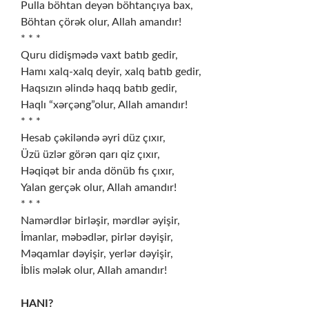
Pulla böhtan deyən böhtançıya bax,
Böhtan çörək olur, Allah amandır!
* * *
Quru didişmədə vaxt batıb gedir,
Hamı xalq-xalq deyir, xalq batıb gedir,
Haqsızın əlində haqq batıb gedir,
Haqlı “xərçəng”olur, Allah amandır!
* * *
Hesab çəkiləndə əyri düz çıxır,
Üzü üzlər görən qarı qiz çıxır,
Həqiqət bir anda dönüb fıs çıxır,
Yalan gerçək olur, Allah amandır!
* * *
Namərdlər birləşir, mərdlər əyişir,
İmanlar, məbədlər, pirlər dəyişir,
Məqamlar dəyişir, yerlər dəyişir,
İblis mələk olur, Allah amandır!
HANI?