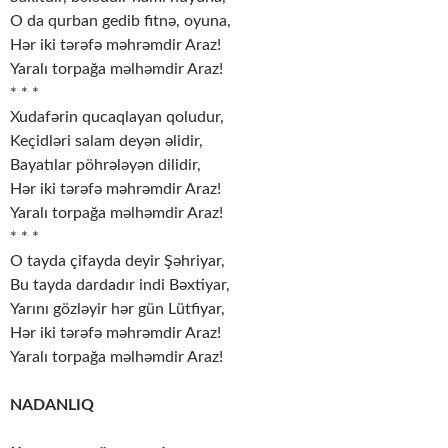
O da qurban gedib fitnə, oyuna,
Hər iki tərəfə məhrəmdir Araz!
Yaralı torpağa məlhəmdir Araz!
* * *
Xudafərin qucaqlayan qoludur,
Keçidləri salam deyən əlidir,
Bayatılar pöhrələyən dilidir,
Hər iki tərəfə məhrəmdir Araz!
Yaralı torpağa məlhəmdir Araz!
* * *
O tayda çifayda deyir Şəhriyar,
Bu tayda dardadır indi Bəxtiyar,
Yarını gözləyir hər gün Lütfiyar,
Hər iki tərəfə məhrəmdir Araz!
Yaralı torpağa məlhəmdir Araz!
NADANLIQ