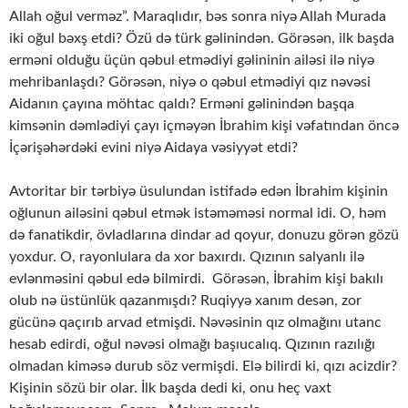
Allah oğul verməz”. Maraqlıdır, bəs sonra niyə Allah Murada
iki oğul bəxş etdi? Özü də türk gəlinindən. Görəsən, ilk başda
erməni olduğu üçün qəbul etmədiyi gəlininin ailəsi ilə niyə
mehribanlaşdı? Görəsən, niyə o qəbul etmədiyi qız nəvəsi
Aidanın çayına möhtac qaldı? Erməni gəlinindən başqa
kimsənin dəmlədiyi çayı içməyən İbrahim kişi vəfatından öncə
İçərişəhərdəki evini niyə Aidaya vəsiyyət etdi?
Avtoritar bir tərbiyə üsulundan istifadə edən İbrahim kişinin
oğlunun ailəsini qəbul etmək istəməməsi normal idi. O, həm
də fanatikdir, övladlarına dindar ad qoyur, donuzu görən gözü
yoxdur. O, rayonlulara da xor baxırdı. Qızının salyanlı ilə
evlənməsini qəbul edə bilmirdi. Görəsən, İbrahim kişi bakılı
olub nə üstünlük qazanmışdı? Ruqiyyə xanım desən, zor
gücünə qaçırıb arvad etmişdi. Nəvəsinin qız olmağını utanc
hesab edirdi, oğul nəvəsi olmağı başıucalıq. Qızının razılığı
olmadan kiməsə durub söz vermişdi. Elə bilirdi ki, qızı acizdir?
Kişinin sözü bir olar. İlk başda dedi ki, onu heç vaxt