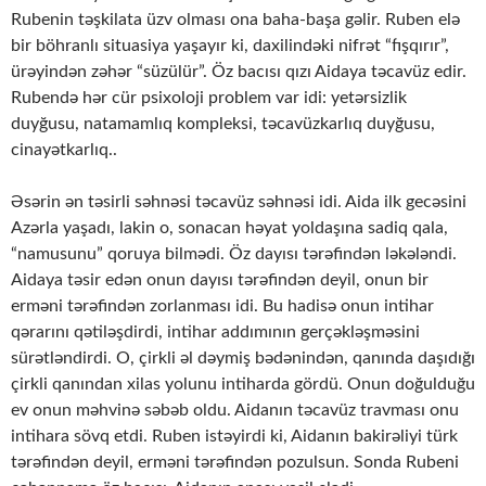
Rubenin təşkilata üzv olması ona baha-başa gəlir. Ruben elə
bir böhranlı situasiya yaşayır ki, daxilindəki nifrət “fışqırır”,
ürəyindən zəhər “süzülür”. Öz bacısı qızı Aidaya təcavüz edir.
Rubendə hər cür psixoloji problem var idi: yetərsizlik
duyğusu, natamamlıq kompleksi, təcavüzkarlıq duyğusu,
cinayətkarlıq..
Əsərin ən təsirli səhnəsi təcavüz səhnəsi idi. Aida ilk gecəsini
Azərla yaşadı, lakin o, sonacan həyat yoldaşına sadiq qala,
“namusunu” qoruya bilmədi. Öz dayısı tərəfindən ləkələndi.
Aidaya təsir edən onun dayısı tərəfindən deyil, onun bir
erməni tərəfindən zorlanması idi. Bu hadisə onun intihar
qərarını qətiləşdirdi, intihar addımının gerçəkləşməsini
sürətləndirdi. O, çirkli əl dəymiş bədənindən, qanında daşıdığı
çirkli qanından xilas yolunu intiharda gördü. Onun doğulduğu
ev onun məhvinə səbəb oldu. Aidanın təcavüz travması onu
intihara sövq etdi. Ruben istəyirdi ki, Aidanın bakirəliyi türk
tərəfindən deyil, erməni tərəfindən pozulsun. Sonda Rubeni