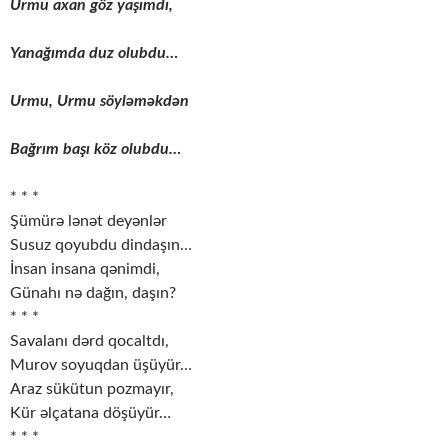
Urmu axan göz yaşımdı,
Yanağımda duz olubdu…
Urmu, Urmu söyləməkdən
Bağrım başı köz olubdu…
* * *
Şümürə lənət deyənlər
Susuz qoyubdu dindaşın…
İnsan insana qənimdi,
Günahı nə dağın, daşın?
* * *
Savalanı dərd qocaltdı,
Murov soyuqdan üşüyür…
Araz sükütun pozmayır,
Kür əlçatana döşüyür…
* * *