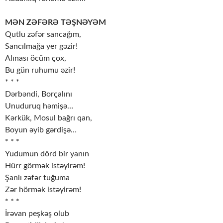
MƏN ZƏFƏRƏ TƏŞNƏYƏM
Qutlu zəfər sancağım,
Sancılmağa yer gəzir!
Alınası öcüm çox,
Bu gün ruhumu əzir!
* * *
Dərbəndi, Borçalını
Unuduruq həmişə…
Kərkük, Mosul bağrı qan,
Boyun əyib gərdişə…
* * *
Yudumun dörd bir yanın
Hürr görmək istəyirəm!
Şanlı zəfər tuğuma
Zər hörmək istəyirəm!
* * *
İrəvan peşkəş olub