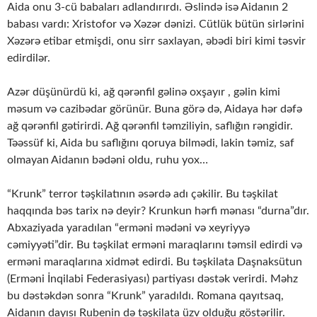
Aida onu 3-cü babaları adlandırırdı. Əslində isə Aidanın 2
babası vardı: Xristofor və Xəzər dənizi. Cütlük bütün sirlərini
Xəzərə etibar etmişdi, onu sirr saxlayan, əbədi biri kimi təsvir
edirdilər.
Azər düşünürdü ki, ağ qərənfil gəlinə oxşayır , gəlin kimi
məsum və cazibədar görünür. Buna görə də, Aidaya hər dəfə
ağ qərənfil gətirirdi. Ağ qərənfil təmziliyin, saflığın rəngidir.
Təəssüf ki, Aida bu saflığını qoruya bilmədi, lakin təmiz, saf
olmayan Aidanın bədəni oldu, ruhu yox…
“Krunk” terror təşkilatının əsərdə adı çəkilir. Bu təşkilat
haqqında bəs tarix nə deyir? Krunkun hərfi mənası “durna”dır.
Abxaziyada yaradılan “erməni mədəni və xeyriyyə
cəmiyyəti”dir. Bu təşkilat erməni maraqlarını təmsil edirdi və
erməni maraqlarına xidmət edirdi. Bu təşkilata Daşnaksütun
(Erməni İnqilabi Federasiyası) partiyası dəstək verirdi. Məhz
bu dəstəkdən sonra “Krunk” yaradıldı. Romana qayıtsaq,
Aidanın dayısı Rubenin də təşkilata üzv olduğu göstərilir.