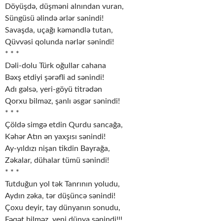
Döyüşdə, düşməni alnından vuran,
Süngüsü əlində ərlər sənindi!
Savaşda, uçağı kəməndlə tutan,
Qüvvəsi qolunda nərlər sənindi!
* * *
Dəli-dolu Türk oğullar cahana
Bəxş etdiyi şərəfli ad sənindi!
Adı gəlsə, yeri-göyü titrədən
Qorxu bilməz, şanlı əsgər sənindi!
* * *
Çöldə simgə etdin Qurdu sancağa,
Kəhər Atın ən yaxşısı sənindi!
Ay-yıldızı nişan tikdin Bayrağa,
Zəkalar, dühalar tümü sənindi!
* * *
Tutduğun yol tək Tanrının yoludu,
Aydın zəka, tər düşüncə sənindi!
Çoxu deyir, tay dünyanın sonudu,
Fəqət bilməz, yeni dünya sənindi!!!