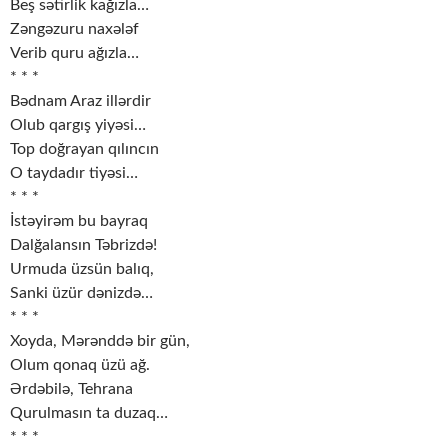
Beş sətirlik kağızla…
Zəngəzuru naxələf
Verib quru ağızla…
* * *
Bədnam Araz illərdir
Olub qargış yiyəsi…
Top doğrayan qılıncın
O taydadır tiyəsi…
* * *
İstəyirəm bu bayraq
Dalğalansın Təbrizdə!
Urmuda üzsün balıq,
Sanki üzür dənizdə…
* * *
Xoyda, Mərənddə bir gün,
Olum qonaq üzü ağ.
Ərdəbilə, Tehrana
Qurulmasın ta duzaq…
* * *