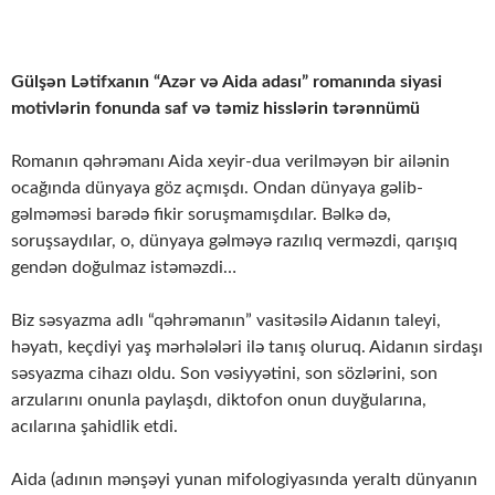
Gülşən Lətifxanın “Azər və Aida adası” romanında siyasi
motivlərin fonunda saf və təmiz hisslərin tərənnümü
Romanın qəhrəmanı Aida xeyir-dua verilməyən bir ailənin
ocağında dünyaya göz açmışdı. Ondan dünyaya gəlib-
gəlməməsi barədə fikir soruşmamışdılar. Bəlkə də,
soruşsaydılar, o, dünyaya gəlməyə razılıq verməzdi, qarışıq
gendən doğulmaz istəməzdi…
Biz səsyazma adlı “qəhrəmanın” vasitəsilə Aidanın taleyi,
həyatı, keçdiyi yaş mərhələləri ilə tanış oluruq. Aidanın sirdaşı
səsyazma cihazı oldu. Son vəsiyyətini, son sözlərini, son
arzularını onunla paylaşdı, diktofon onun duyğularına,
acılarına şahidlik etdi.
Aida (adının mənşəyi yunan mifologiyasında yeraltı dünyanın