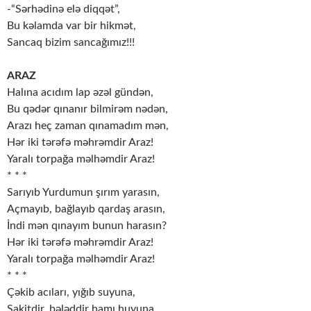
-“Sərhədinə elə diqqət”,
Bu kəlamda var bir hikmət,
Sancaq bizim sancağımız!!!
ARAZ
Halına acıdım lap əzəl gündən,
Bu qədər qınanır bilmirəm nədən,
Arazı heç zaman qınamadım mən,
Hər iki tərəfə məhrəmdir Araz!
Yaralı torpağa məlhəmdir Araz!
* * *
Sarıyıb Yurdumun şırım yarasın,
Açmayıb, bağlayıb qardaş arasın,
İndi mən qınayım bunun harasın?
Hər iki tərəfə məhrəmdir Araz!
Yaralı torpağa məlhəmdir Araz!
* * *
Çəkib acıları, yığıb suyuna,
Sakitdir, bələddir hamı huyuna,