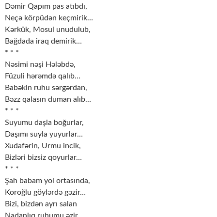
Dəmir Qapım pas atıbdı,
Neçə körpüdən keçmirik…
Kərkük, Mosul unudulub,
Bağdada iraq demirik…
* * *
Nəsimi nəşi Hələbdə,
Füzuli hərəmdə qalıb…
Babəkin ruhu sərgərdan,
Bəzz qalasın duman alıb…
* * *
Suyumu daşla boğurlar,
Daşımı suyla yuyurlar…
Xudafərin, Urmu incik,
Bizləri bizsiz qoyurlar…
* * *
Şah babam yol ortasında,
Koroğlu göylərdə gəzir…
Bizi, bizdən ayrı salan
Nadanlıq ruhumu əzir…