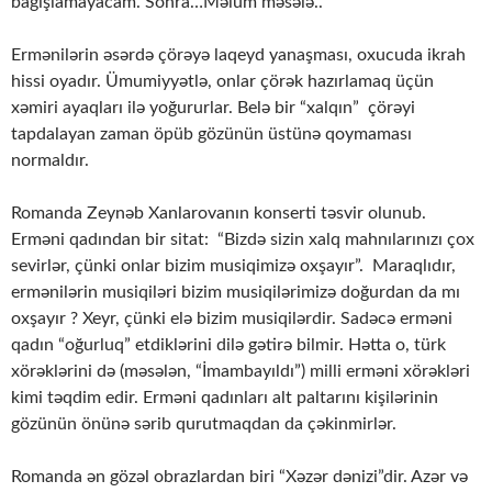
bağışlamayacam. Sonra…Məlum məsələ..
Ermənilərin əsərdə çörəyə laqeyd yanaşması, oxucuda ikrah
hissi oyadır. Ümumiyyətlə, onlar çörək hazırlamaq üçün
xəmiri ayaqları ilə yoğururlar. Belə bir “xalqın” çörəyi
tapdalayan zaman öpüb gözünün üstünə qoymaması
normaldır.
Romanda Zeynəb Xanlarovanın konserti təsvir olunub.
Erməni qadından bir sitat: “Bizdə sizin xalq mahnılarınızı çox
sevirlər, çünki onlar bizim musiqimizə oxşayır”. Maraqlıdır,
ermənilərin musiqiləri bizim musiqilərimizə doğurdan da mı
oxşayır ? Xeyr, çünki elə bizim musiqilərdir. Sadəcə erməni
qadın “oğurluq” etdiklərini dilə gətirə bilmir. Hətta o, türk
xörəklərini də (məsələn, “İmambayıldı”) milli erməni xörəkləri
kimi təqdim edir. Erməni qadınları alt paltarını kişilərinin
gözünün önünə sərib qurutmaqdan da çəkinmirlər.
Romanda ən gözəl obrazlardan biri “Xəzər dənizi”dir. Azər və