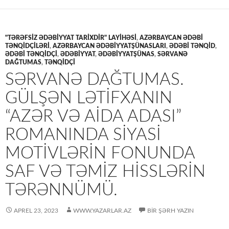
"TƏRƏFSIZ ƏDƏBIYYAT TARIXDIR" LAYIHƏSI
,
AZƏRBAYCAN ƏDƏBİ
TƏNQİDÇİLƏRİ
,
AZƏRBAYCAN ƏDƏBİYYATŞÜNASLARI
,
ƏDƏBİ TƏNQİD
,
ƏDƏBİ TƏNQİDÇİ
,
ƏDƏBİYYAT
,
ƏDƏBİYYATŞÜNAS
,
SƏRVANƏ
DAĞTUMAS
,
TƏNQİDÇİ
SƏRVANƏ DAĞTUMAS.
GÜLŞƏN LƏTIFXANIN
“AZƏR VƏ AIDA ADASI”
ROMANINDA SIYASI
MOTIVLƏRIN FONUNDA
SAF VƏ TƏMIZ HISSLƏRIN
TƏRƏNNÜMÜ.
APREL 23, 2023
WWW.YAZARLAR.AZ
BIR ŞƏRH YAZIN