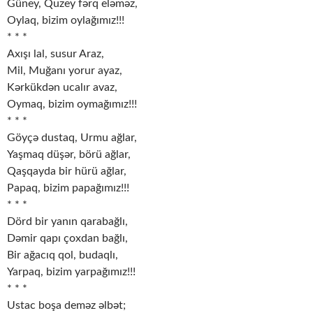
Güney, Quzey fərq eləməz,
Oylaq, bizim oylağımız!!!
* * *
Axışı lal, susur Araz,
Mil, Muğanı yorur ayaz,
Kərkükdən ucalır avaz,
Oymaq, bizim oymağımız!!!
* * *
Göyçə dustaq, Urmu ağlar,
Yaşmaq düşər, börü ağlar,
Qaşqayda bir hürü ağlar,
Papaq, bizim papağımız!!!
* * *
Dörd bir yanın qarabağlı,
Dəmir qapı çoxdan bağlı,
Bir ağacıq qol, budaqlı,
Yarpaq, bizim yarpağımız!!!
* * *
Ustac boşa deməz əlbət;