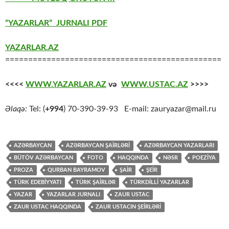
“YAZARLAR” JURNALI PDF
YAZARLAR.AZ
===============================================
<<<<
WWW.YAZARLAR.AZ
və
WWW.USTAC.AZ
>>>>
Əlaqə:
Tel: (
+994
) 70-390-39-93 E-mail: zauryazar@mail.ru
AZƏRBAYCAN
AZƏRBAYCAN ŞAİRLƏRİ
AZƏRBAYCAN YAZARLARI
BÜTÖV AZƏRBAYCAN
FOTO
HAQQINDA
NƏSR
POEZİYA
PROZA
QURBAN BAYRAMOV
ŞAİR
ŞEİR
TÜRK EDEBİYYATI
TÜRK ŞAİRLƏR
TÜRKDİLLİ YAZARLAR
YAZAR
YAZARLAR JURNALI
ZAUR USTAC
ZAUR USTAC HAQQINDA
ZAUR USTACIN ŞEİRLƏRİ