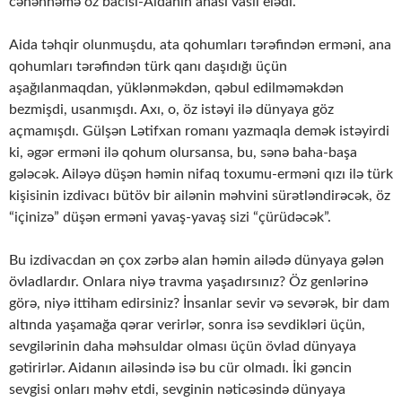
cəhənnəmə öz bacısı-Aidanın anası vasil elədi.
Aida təhqir olunmuşdu, ata qohumları tərəfindən erməni, ana
qohumları tərəfindən türk qanı daşıdığı üçün
aşağılanmaqdan, yüklənməkdən, qəbul edilməməkdən
bezmişdi, usanmışdı. Axı, o, öz istəyi ilə dünyaya göz
açmamışdı. Gülşən Lətifxan romanı yazmaqla demək istəyirdi
ki, əgər erməni ilə qohum olursansa, bu, sənə baha-başa
gələcək. Ailəyə düşən həmin nifaq toxumu-erməni qızı ilə türk
kişisinin izdivacı bütöv bir ailənin məhvini sürətləndirəcək, öz
“içinizə” düşən erməni yavaş-yavaş sizi “çürüdəcək”.
Bu izdivacdan ən çox zərbə alan həmin ailədə dünyaya gələn
övladlardır. Onlara niyə travma yaşadırsınız? Öz genlərinə
görə, niyə ittiham edirsiniz? İnsanlar sevir və sevərək, bir dam
altında yaşamağa qərar verirlər, sonra isə sevdikləri üçün,
sevgilərinin daha məhsuldar olması üçün övlad dünyaya
gətirirlər. Aidanın ailəsində isə bu cür olmadı. İki gəncin
sevgisi onları məhv etdi, sevginin nəticəsində dünyaya