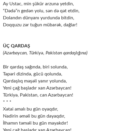
Ay Ustac, min şükür arzuna yetdin,
“Dədə”n gedən yolu, sən də qət etdin,
Dolandın dünyanı yurdunda bitdin,
Doqquzu zər tuğun mübarək, dağlar!
ÜÇ QARDAŞ
(Azərbaycan, Türkiyə, Pakistan qardaşlığına)
Bir qardaş sağında, biri solunda,
Təpəri dizində, gücü qolunda,
Qardaşlıq məşəli yanır yolunda,
Yeni çağ başladır xan Azərbaycan!
Türkiyə, Pakistan, can Azərbaycan!
* * *
Xətai amalı bu gün oyaqdır,
Nadirin əməli bu gün dayaqdır,
İlhamın təməli bu gün mayakdır!
Yeni çağ başladır xan Azərbaycan!