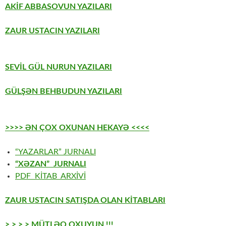
AKİF ABBASOVUN YAZILARI
ZAUR USTACIN YAZILARI
SEVİL GÜL NURUN YAZILARI
GÜLŞƏN BEHBUDUN YAZILARI
>>>> ƏN ÇOX OXUNAN HEKAYƏ <<<<
“YAZARLAR” JURNALI
“XƏZAN” JURNALI
PDF KİTAB ARXİVİ
ZAUR USTACIN SATIŞDA OLAN KİTABLARI
> > > > MÜTLƏQ OXUYUN !!!