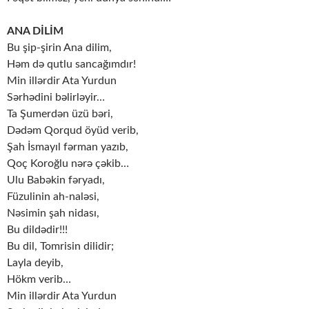
ANA DİLİM
Bu şip-şirin Ana dilim,
Həm də qutlu sancağımdır!
Min illərdir Ata Yurdun
Sərhədini bəlirləyir…
Ta Şumerdən üzü bəri,
Dədəm Qorqud öyüd verib,
Şah İsmayıl fərman yazıb,
Qoç Koroğlu nərə çəkib…
Ulu Babəkin fəryadı,
Füzulinin ah-naləsi,
Nəsimin şah nidası,
Bu dildədir!!!
Bu dil, Tomrisin dilidir;
Layla deyib,
Hökm verib…
Min illərdir Ata Yurdun