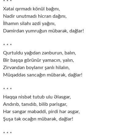
* * *
Xətai qırmadı könül bağını,
Nadir unutmadı hicran dağını,
İlhamın silahı əzdi yağını,
Dəmirdən yumruğun mübarək, dağlar!
* * *
Qurtuldu yağıdan zənburun, balın,
Bir başqa görünür yamacın, yalın,
Zirvəndən boylanır şanlı hilalın,
Müqəddəs sancağın mübarək, dağlar!
* * *
Haqqa nisbət tutub ulu Ələsgər,
Andırıb, tanıdıb, bilib pərisgar,
Hər səngər məbəddi, pirdi hər əsgər,
Şuşa tək ocağın mübarək, dağlar!
* * *