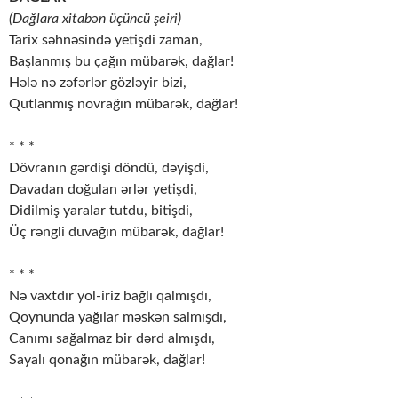
(Dağlara xitabən üçüncü şeiri)
Tarix səhnəsində yetişdi zaman,
Başlanmış bu çağın mübarək, dağlar!
Hələ nə zəfərlər gözləyir bizi,
Qutlanmış novrağın mübarək, dağlar!
* * *
Dövranın gərdişi döndü, dəyişdi,
Davadan doğulan ərlər yetişdi,
Didilmiş yaralar tutdu, bitişdi,
Üç rəngli duvağın mübarək, dağlar!
* * *
Nə vaxtdır yol-iriz bağlı qalmışdı,
Qoynunda yağılar məskən salmışdı,
Canımı sağalmaz bir dərd almışdı,
Sayalı qonağın mübarək, dağlar!