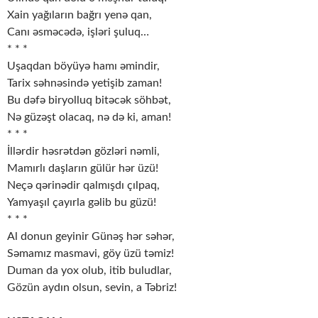
Xain yağıların bağrı yenə qan,
Canı əsməcədə, işləri şuluq…
* * *
Uşaqdan böyüyə hamı əmindir,
Tarix səhnəsində yetişib zaman!
Bu dəfə biryolluq bitəcək söhbət,
Nə güzəşt olacaq, nə də ki, aman!
* * *
İllərdir həsrətdən gözləri nəmli,
Mamırlı daşların gülür hər üzü!
Neçə qərinədir qalmışdı çılpaq,
Yamyaşıl çayırla gəlib bu güzü!
* * *
Al donun geyinir Günəş hər səhər,
Səmamız masmavi, göy üzü təmiz!
Duman da yox olub, itib buludlar,
Gözün aydın olsun, sevin, a Təbriz!