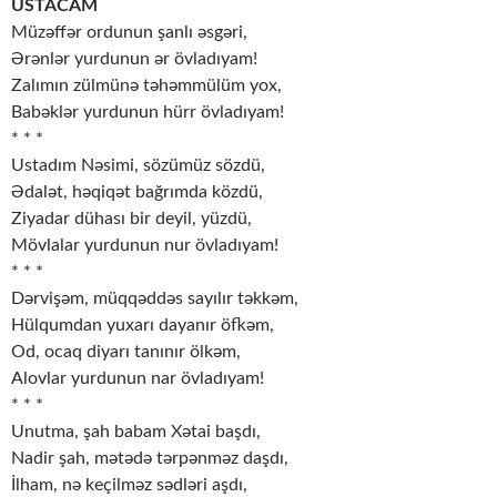
USTACAM
Müzəffər ordunun şanlı əsgəri,
Ərənlər yurdunun ər övladıyam!
Zalımın zülmünə təhəmmülüm yox,
Babəklər yurdunun hürr övladıyam!
* * *
Ustadım Nəsimi, sözümüz sözdü,
Ədalət, həqiqət bağrımda közdü,
Ziyadar dühası bir deyil, yüzdü,
Mövlalar yurdunun nur övladıyam!
* * *
Dərvişəm, müqqəddəs sayılır təkkəm,
Hülqumdan yuxarı dayanır öfkəm,
Od, ocaq diyarı tanınır ölkəm,
Alovlar yurdunun nar övladıyam!
* * *
Unutma, şah babam Xətai başdı,
Nadir şah, mətədə tərpənməz daşdı,
İlham, nə keçilməz sədləri aşdı,