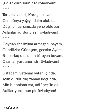
İgidlər yurdunun nər övladıyam!
* * *
Tarixdə Nəbisi, Koroğlusu var,
Gen dünya yağıya daim olub dar,
Düşmən qarşımızda yenə oldu xar,
Aslanlar yurdunun şir övladıyam!
* * *
Göydən Yer üzünə ərmağan, payam,
Gündüzlər Günəşəm, gecələr Ayam,
Ən parlaq ulduzdan törəyən boyam,
Ozanlar yurdunun sirr övladıyam!
* * *
Ustacam, vətənim vətən içində,
Axıb duruluruq zaman köçündə,
Min bir anlamı var, adi “heç”in də,
Aqillər yurdunun pir övladıyam!
DAĞLAR