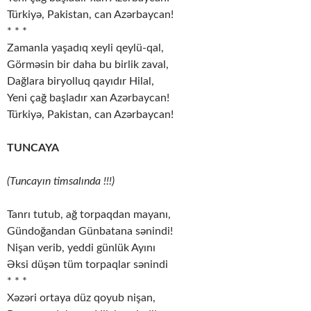
Türkiyə, Pakistan, can Azərbaycan!
* * *
Zamanla yaşadıq xeyli qeylü-qal,
Görməsin bir daha bu birlik zaval,
Dağlara biryolluq qayıdır Hilal,
Yeni çağ başladır xan Azərbaycan!
Türkiyə, Pakistan, can Azərbaycan!
TUNCAYA
(Tuncayın timsalında !!!)
Tanrı tutub, ağ torpaqdan mayanı,
Gündoğandan Günbatana sənindi!
Nişan verib, yeddi günlük Ayını
Əksi düşən tüm torpaqlar sənindi
* * *
Xəzəri ortaya düz qoyub nişan,