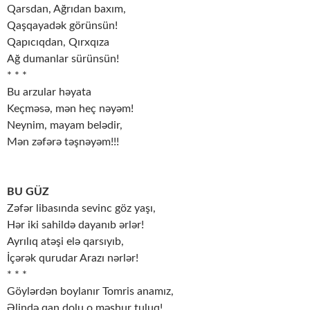
Qarsdan, Ağrıdan baxım,
Qaşqayadək görünsün!
Qapıcıqdan, Qırxqıza
Ağ dumanlar sürünsün!
* * *
Bu arzular həyata
Keçməsə, mən heç nəyəm!
Neynim, mayam belədir,
Mən zəfərə təşnəyəm!!!
BU GÜZ
Zəfər libasında sevinc göz yaşı,
Hər iki sahildə dayanıb ərlər!
Ayrılıq atəşi elə qarsıyıb,
İçərək qurudar Arazı nərlər!
* * *
Göylərdən boylanır Tomris anamız,
Əlində qan dolu o məşhur tuluq!