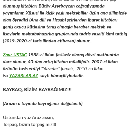
olunmuş kitabları Bütöv Azərbaycan coğrafiyasında
yayımlanır. Xüsusi ilə kiçik yaşlı məktəblilər üçün ana dilimizdə
olan öyrədici (Ana dili və Hesab) şeirlərdən ibarət kitabları
geniş oxucu kütləsinə tanış olmaqla bərabər məktəb və
liseylərin məktəbəhazırlıq qruplarında tədris vəsaiti kimi tətbiq
(2019-2020-ci təris ilindən etibarən) olunur..
Zaur USTAC
1988-ci ildən fasiləsiz olaraq dövri mətbuatda
dərc olunur, 40-dan artıq kitabın müəllifidir. 2007-ci ildən
özünün təsis etdiyi
“Yazarlar” jurnalı, 2010-cu ildən
isə
YAZARLAR.AZ
saytı idarəçiliyindədir.
BAYRAQ, BİZİM BAYRAĞIMIZ!!!
(Arazın o tayında bayrağımız dal
ğalanıb)
Üstündən yüz Araz axsın,
Torpaq, bizim torpağımız!!!