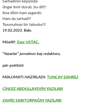
Sərhədinin keşiyində
Əsgər kimi durub, bu dil!!!
Ana dilim həm əsgərdir,
Həm də sərhəd!!!
Toxunulmaz bir tabudur!!!
19.02.2023. Bakı.
Müəllif:
Zaur USTAC
,
“Yazarlar” jurnalının baş redaktoru,
şair-publisist.
MƏLUMATI HAZIRLADI:
TUNCAY ŞƏHRİLİ
ÇİNGİZ ABDULLAYEVİN YAZILARI
ZAHİD SARITORPAĞIN YAZILARI