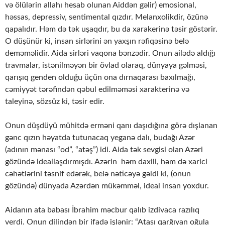
və ölülərin allahı hesab olunan Aiddən gəlir) emosional,
həssas, depressiv, sentimental qızdır. Melanxolikdir, özünə
qapalıdır. Həm də tək uşaqdır, bu da xarakerinə təsir göstərir.
O düşünür ki, insan sirlərini ən yaxşın rəfiqəsinə belə
deməməlidir. Aida sirləri vaqona bənzədir. Onun ailədə aldığı
travmalar, istənilməyən bir övlad olaraq, dünyaya gəlməsi,
qarışıq genden olduğu üçün ona dırnaqarası baxılmağı,
cəmiyyət tərəfindən qəbul edilməməsi xarakterinə və
taleyinə, sözsüz ki, təsir edir.
Onun düşdüyü mühitdə erməni qanı daşıdığına görə dışlanan
gənc qızın həyatda tutunacaq yeganə dalı, budağı Azər
(adının mənası “od”, “atəş”) idi. Aida tək sevgisi olan Azəri
gözündə ideallaşdırmışdı. Azərin həm daxili, həm də xarici
cəhətlərini təsnif edərək, belə nəticəyə gəldi ki, (onun
gözündə) dünyada Azərdən mükəmməl, ideal insan yoxdur.
Aidanın ata babası İbrahim məcbur qalıb izdivaca razılıq
verdi. Onun dilindən bir ifadə işlənir: “Atası qarğıyan oğula