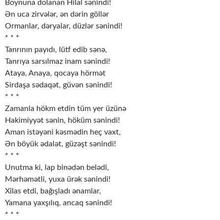
Boynuna dolanan Hilal sənindi!
Ən uca zirvələr, ən dərin göllər
Ormanlar, dəryalar, düzlər sənindi!
* * *
Tanrının payıdı, lütf edib sənə,
Tanrıya sarsılmaz inam sənindi!
Ataya, Anaya, qocaya hörmət
Sirdaşa sədaqət, güvən sənindi!
* * *
Zamanla hökm etdin tüm yer üzünə
Hakimiyyət sənin, höküm sənindi!
Aman istəyəni kəsmədin heç vaxt,
Ən böyük ədalət, güzəşt sənindi!
* * *
Unutma ki, lap binədən belədi,
Mərhəmətli, yuxa ürək sənindi!
Xilas etdi, bağışladı ənamlar,
Yamana yaxşılıq, ancaq sənindi!
* * *