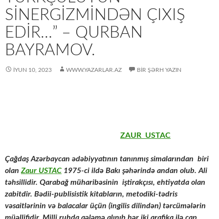
SINERGIZMINDƏN ÇIXIŞ
EDIR…” – QURBAN
BAYRAMOV.
İYUN 10, 2023
WWW.YAZARLAR.AZ
BIR ŞƏRH YAZIN
ZAUR USTAC
Çağdaş Azərbaycan ədəbiyyatının tanınmış simalarından biri
olan
Zaur USTAC
1975-ci ildə Bakı şəhərində andan olub. Ali
təhsillidir. Qarabağ müharibəsinin iştirakçısı, ehtiyatda olan
zabitdir. Bədii-publisistik kitabların, metodiki-tədris
vəsaitlərinin və balacalar üçün (ingilis dilindən) tərcümələrin
müəllifidir. Milli ruhda qələmə alınıb hər iki qrafika ilə çap