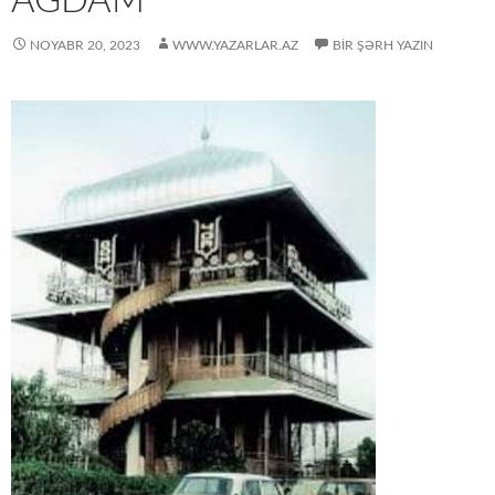
AĞDAM
NOYABR 20, 2023
WWW.YAZARLAR.AZ
BIR ŞƏRH YAZIN