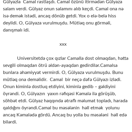
Gülyazla Camal rastlaşdı. Camal özünü itirmədən Gülyaza
salam verdi. Gülyaz onun salamını alıb keçdi. Camal ona nə
isə demək istədi, ancaq dönüb getdi. Yox o elə-belə hiss
deyildi. O, Gülyaza vurulmuşdu. Mütləq onu görməli,
danışmalı idi.
xxx
Universitetdə çox qızlar Camalla dost olmaqdan, hətta
sevgili olmaqdan ötrü əldən-ayaqdan gedirdilər.Camalsa
bunlara əhəmiyyət vermirdi. O, Gülyaza vurulmuşdu. Bunu
mütləq ona deməlidir. Camal bir neçə dəfə Gülyazı izlədi.
Onun kiminlə dostluq etdiyini, kiminlə gedib – gəldiyini
öyrəndi. O, Gülyazın yaxın rəfiqəsi Kəmalə ilə görüşüb,
söhbət etdi. Gülyaz haqqında ətraflı məlumat topladı, harada
qaldığını öyrəndi.Camal bu məsələnin həll etmək yolunu
ancaq Kəmalədə gördü. Ancaq bu yolla bu məsələni həll edə
bilərdi.