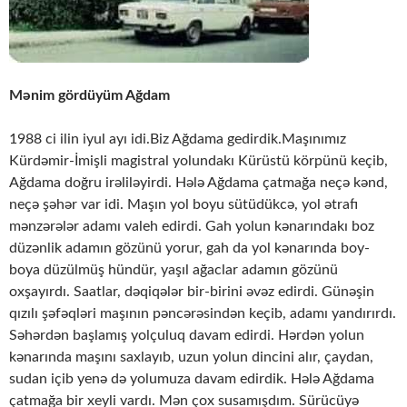
Mənim gördüyüm Ağdam
1988 ci ilin iyul ayı idi.Biz Ağdama gedirdik.Maşınımız
Kürdəmir-İmişli magistral yolundakı Kürüstü körpünü keçib,
Ağdama doğru irəliləyirdi. Hələ Ağdama çatmağa neçə kənd,
neçə şəhər var idi. Maşın yol boyu sütüdükcə, yol ətrafı
mənzərələr adamı valeh edirdi. Gah yolun kənarındakı boz
düzənlik adamın gözünü yorur, gah da yol kənarında boy-
boya düzülmüş hündür, yaşıl ağaclar adamın gözünü
oxşayırdı. Saatlar, dəqiqələr bir-birini əvəz edirdi. Günəşin
qızılı şəfəqləri maşının pəncərəsindən keçib, adamı yandırırdı.
Səhərdən başlamış yolçuluq davam edirdi. Hərdən yolun
kənarında maşını saxlayıb, uzun yolun dincini alır, çaydan,
sudan içib yenə də yolumuza davam edirdik. Hələ Ağdama
çatmağa bir xeyli vardı. Mən çox susamışdım. Sürücüyə