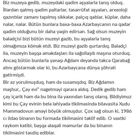
Biz muzeyə gedib, muzeydəki qədim əşyalarla tanış olduq.
İllərdən qalmış qədim paltarlar, təsərrüfat əşyaları, arxeoloji
qazıntılar zamanı tapılmış sikkələr, palçıq qablar, küplər, daha
nələr, nələr. Bütün bunlara baxa-baxa Azərbaycanın nə qədər
qədim olduğunu bir daha yəqin edirsən. Sağ olsun muzeyin
bələdçisi bizi bütün muzeyi gəzib, bu əşyalarla tanış
olmağımıza kömək etdi. Biz muzeyi gəzib qurtardıq. Bələdçi
ilə, muzeyin başqa əməkdaşları ilə sağollaşıb maşına oturduq.
Ancaq bütün bunlarla yanaşı Ağdam deyəndə təkcə Qarabağ
atını göstərmək olar ki, bu Azərbaycana dünya şöhrəti
gətirmişdi.
Bir az yorulmuşduq, həm də susamışdıq. Biz Ağdamın
məşhur,, Çay evi” nəgetməyi qərara aldıq. Dedik gedib həm
çay içərik həm də bu bina ilə yaxından tanış olarıq. Bildiyimuz
kimi bu Çay evinin belə lahiyədə tikilməsində bilavasitə Xudu
Məmmədovun əməyi böyük olmuşdur. Çox sağ olsun ki, 1986
cı ildəo binanın bu formada tikilməsini təklif edib. O vaxtki
raykom katibi, başqa əlaqəli məmurlar da bu binanın
tikilməsini təsdiq ediblər.