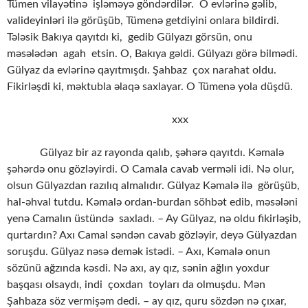
Tümen vilayətinə işləməyə göndərdilər. O evlərinə gəlib,
valideyinləri ilə görüşüb, Tümenə getdiyini onlara bildirdi.
Tələsik Bakıya qayıtdı ki, gedib Gülyazı görsün, onu
məsələdən agah etsin. O, Bakıya gəldi. Gülyazı görə bilmədi.
Gülyaz da evlərinə qayıtmışdı. Şahbaz çox narahat oldu.
Fikirləşdi ki, məktubla əlaqə saxlayar. O Tümenə yola düşdü.
xxx
Gülyaz bir az rayonda qalıb, şəhərə qayıtdı. Kəmalə
şəhərdə onu gözləyirdi. O Camala cavab verməli idi. Nə olur,
olsun Gülyazdan razılıq almalıdır. Gülyaz Kəmalə ilə görüşüb,
hal-əhval tutdu. Kəmalə ordan-burdan söhbət edib, məsələni
yenə Camalın üstündə saxladı. – Ay Gülyaz, nə oldu fikirləşib,
qurtardın? Axı Camal səndən cavab gözləyir, deyə Gülyazdan
soruşdu. Gülyaz nəsə demək istədi. – Axı, Kəmalə onun
sözünü ağzında kəsdi. Nə axı, ay qız, sənin ağlın yoxdur
başqası olsaydı, indi çoxdan toyları da olmuşdu. Mən
Şahbaza söz vermişəm dedi. – ay qız, quru sözdən nə çıxar,