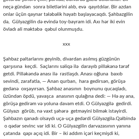
neçə gündən sonra biletlərini alıb, evə qayıtdılar. Bir azdan
onlar üçün qaynar tələbəlik həyatı başlayacaqdı. Şahbazgilin
də, Gülyazgilin də evində toy-bayram idi. Axı hər iki evin
övladı ali məktəbə qəbul olunmuşdu.
xxx
Şahbaz paltarlarını geyinib, divardan asılmış güzgünün
qarşısına keçdi. Saçlarını səliqə ilə darayıb pilləkənə tərəf
getdi. Pilləkəndə anası ilə rastlaşdı. Anası oğluna baxıb
sevindi, zarafatla, — Anan qurban, hara gedirsən, görüşə
gedənə oxşayırsan. Şahbaz anasının boynunu qucaqladı,
üzündən öpdü, yavaşca anasının qulağına dedi: — Hə ay ana,
görüşə gedirəm və yoluna davam etdi. O Gülyazgilə gedirdi.
Gülyazı görüb, nə vaxt şəhərə getməyini bilmək istəyirdi.
Şahbazın qanadı olsaydı uça-uça gedərdi Gülyazgilə.Qəlbində
o qədər sevinc var idi ki. O Gülyazgilin darvazasının yanına
çatanda qapı açıq idi. Bir – iki addım içəri keçmişdi ki,