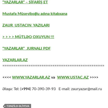
“YAZARLAR” – SİFARİŞ ET
Mustafa Müseyiboğlu adına kitabxana
ZAUR USTACIN YAZILARI
> > > > MÜTLƏQ OXUYUN !!!
“YAZARLAR” JURNALI PDF
YAZARLAR.AZ
===============================================
<<<<
WWW.YAZARLAR.AZ
və
WWW.USTAC.AZ
>>>>
Əlaqə:
Tel: (
+994
) 70-390-39-93 E-mail: zauryazar@mail.ru
TƏNZILƏ ƏLIYEVA