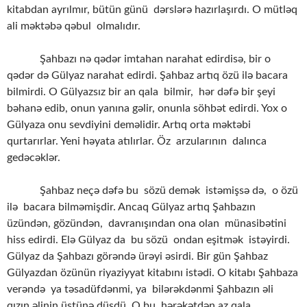
kitabdan ayrılmır, bütün günü dərslərə hazırlaşırdı. O mütləq
ali məktəbə qəbul olmalıdır.
Şahbazı nə qədər imtahan narahat edirdisə, bir o
qədər də Gülyaz narahat edirdi. Şahbaz artıq özü ilə bacara
bilmirdi. O Gülyazsız bir an qala bilmir, hər dəfə bir şeyi
bəhanə edib, onun yanına gəlir, onunla söhbət edirdi. Yox o
Gülyaza onu sevdiyini deməlidir. Artıq orta məktəbi
qurtarırlar. Yeni həyata atılırlar. Öz arzularının dalınca
gedəcəklər.
Şahbaz neçə dəfə bu sözü demək istəmişsə də, o özü
ilə bacara bilməmişdir. Ancaq Gülyaz artıq Şahbazın
üzündən, gözündən, davranışından ona olan münasibətini
hiss edirdi. Elə Gülyaz da bu sözü ondan eşitmək istəyirdi.
Gülyaz da Şahbazı görəndə ürəyi əsirdi. Bir gün Şahbaz
Gülyazdan özünün riyaziyyat kitabını istədi. O kitabı Şahbaza
verəndə ya təsadüfdənmi, ya bilərəkdənmi Şahbazın əli
qızın əlinin üstünə düşdü. O bu hərəkətdən az qala