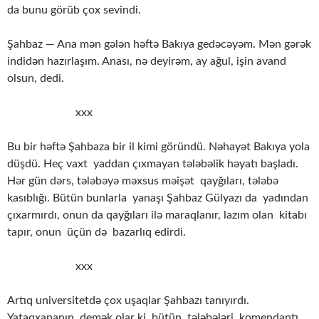
da bunu görüb çox sevindi.
Şahbaz — Ana mən gələn həftə Bakıya gedəcəyəm. Mən gərək
indidən hazırlaşım. Anası, nə deyirəm, ay ağul, işin avand
olsun, dedi.
xxx
Bu bir həftə Şahbaza bir il kimi göründü. Nəhayət Bakıya yola
düşdü. Heç vaxt yaddan çıxmayan tələbəlik həyatı başladı.
Hər gün dərs, tələbəyə məxsus məişət qayğıları, tələbə
kasıblığı. Bütün bunlarla yanaşı Şahbaz Gülyazı da yadından
çıxarmırdı, onun da qayğıları ilə maraqlanır, lazım olan kitabı
tapır, onun üçün də bazarlıq edirdi.
xxx
Artıq universitetdə çox uşaqlar Şahbazı tanıyırdı.
Yataqxananın demək olar ki, bütün tələbələri, komendantı