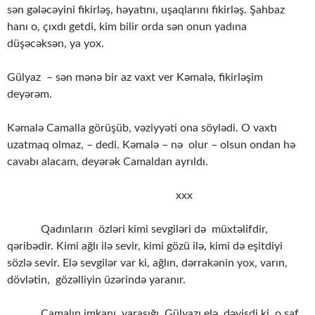
sən gələcəyini fikirləş, həyatını, uşaqlarını fikirləş. Şahbaz
hanı o, çıxdı getdi, kim bilir orda sən onun yadına
düşəcəksən, ya yox.
Gülyaz – sən mənə bir az vaxt ver Kəmalə, fikirləşim
deyərəm.
Kəmalə Camalla görüşüb, vəziyyəti ona söylədi. O vaxtı
uzatmaq olmaz, – dedi. Kəmalə – nə olur – olsun ondan hə
cavabı alacam, deyərək Camaldan ayrıldı.
xxx
Qadınların özləri kimi sevgiləri də müxtəlifdir,
qəribədir. Kimi ağlı ilə sevir, kimi gözü ilə, kimi də eşitdiyi
sözlə sevir. Elə sevgilər var ki, ağlın, dərrakənin yox, varın,
dövlətin, gözəlliyin üzərində yaranır.
Camalın imkanı, yaraşığı, Gülyazı elə dəyişdi ki, o saf