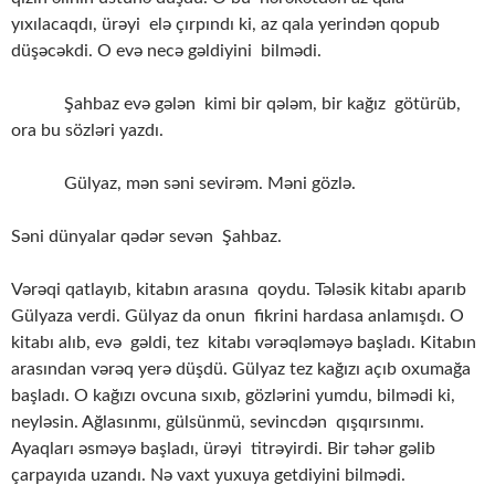
yıxılacaqdı, ürəyi elə çırpındı ki, az qala yerindən qopub
düşəcəkdi. O evə necə gəldiyini bilmədi.
Şahbaz evə gələn kimi bir qələm, bir kağız götürüb,
ora bu sözləri yazdı.
Gülyaz, mən səni sevirəm. Məni gözlə.
Səni dünyalar qədər sevən Şahbaz.
Vərəqi qatlayıb, kitabın arasına qoydu. Tələsik kitabı aparıb
Gülyaza verdi. Gülyaz da onun fikrini hardasa anlamışdı. O
kitabı alıb, evə gəldi, tez kitabı vərəqləməyə başladı. Kitabın
arasından vərəq yerə düşdü. Gülyaz tez kağızı açıb oxumağa
başladı. O kağızı ovcuna sıxıb, gözlərini yumdu, bilmədi ki,
neyləsin. Ağlasınmı, gülsünmü, sevincdən qışqırsınmı.
Ayaqları əsməyə başladı, ürəyi titrəyirdi. Bir təhər gəlib
çarpayıda uzandı. Nə vaxt yuxuya getdiyini bilmədi.