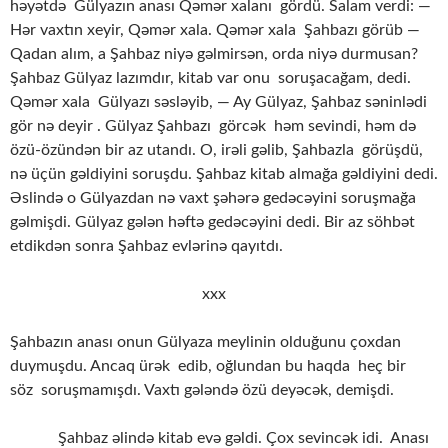
həyətdə Gülyazın anası Qəmər xalanı gördü. Salam verdi: —
Hər vaxtın xeyir, Qəmər xala. Qəmər xala Şahbazı görüb —
Qadan alım, a Şahbaz niyə gəlmirsən, orda niyə durmusan?
Şahbaz Gülyaz lazımdır, kitab var onu soruşacağam, dedi.
Qəmər xala Gülyazı səsləyib, — Ay Gülyaz, Şahbaz səninlədi
gör nə deyir . Gülyaz Şahbazı görcək həm sevindi, həm də
özü-özündən bir az utandı. O, irəli gəlib, Şahbazla görüşdü,
nə üçün gəldiyini soruşdu. Şahbaz kitab almağa gəldiyini dedi.
Əslində o Gülyazdan nə vaxt şəhərə gedəcəyini soruşmağa
gəlmişdi. Gülyaz gələn həftə gedəcəyini dedi. Bir az söhbət
etdikdən sonra Şahbaz evlərinə qayıtdı.
xxx
Şahbazın anası onun Gülyaza meylinin olduğunu çoxdan
duymuşdu. Ancaq ürək edib, oğlundan bu haqda heç bir
söz soruşmamışdı. Vaxtı gələndə özü deyəcək, demişdi.
Şahbaz əlində kitab evə gəldi. Çox sevincək idi. Anası