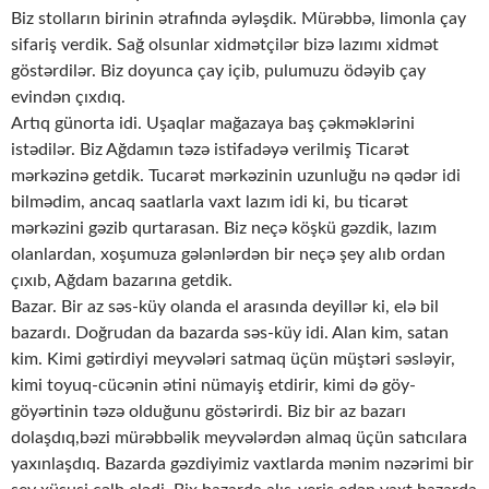
Biz stolların birinin ətrafında əyləşdik. Mürəbbə, limonla çay
sifariş verdik. Sağ olsunlar xidmətçilər bizə lazımı xidmət
göstərdilər. Biz doyunca çay içib, pulumuzu ödəyib çay
evindən çıxdıq.
Artıq günorta idi. Uşaqlar mağazaya baş çəkməklərini
istədilər. Biz Ağdamın təzə istifadəyə verilmiş Ticarət
mərkəzinə getdik. Tucarət mərkəzinin uzunluğu nə qədər idi
bilmədim, ancaq saatlarla vaxt lazım idi ki, bu ticarət
mərkəzini gəzib qurtarasan. Biz neçə köşkü gəzdik, lazım
olanlardan, xoşumuza gələnlərdən bir neçə şey alıb ordan
çıxıb, Ağdam bazarına getdik.
Bazar. Bir az səs-küy olanda el arasında deyillər ki, elə bil
bazardı. Doğrudan da bazarda səs-küy idi. Alan kim, satan
kim. Kimi gətirdiyi meyvələri satmaq üçün müştəri səsləyir,
kimi toyuq-cücənin ətini nümayiş etdirir, kimi də göy-
göyərtinin təzə olduğunu göstərirdi. Biz bir az bazarı
dolaşdıq,bəzi mürəbbəlik meyvələrdən almaq üçün satıcılara
yaxınlaşdıq. Bazarda gəzdiyimiz vaxtlarda mənim nəzərimi bir