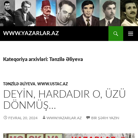
Axtar
WWW.YAZARLAR.AZ
MÜHTƏVIYYATA
ƏSAS
KEÇ
MENYU
Kateqoriya arxivləri: Tənzilə Əliyeva
TƏNZILƏ ƏLIYEVA
,
WWW.USTAC.AZ
DEYIN, HARDADIR O, ÜZÜ
DÖNMÜŞ…
FEVRAL 20, 2024
WWW.YAZARLAR.AZ
BIR ŞƏRH YAZIN