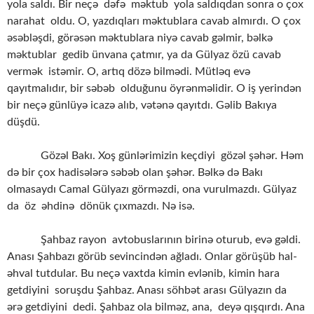
yola saldı. Bir neçə dəfə məktub yola saldıqdan sonra o çox
narahat oldu. O, yazdıqları məktublara cavab almırdı. O çox
əsəbləşdi, görəsən məktublara niyə cavab gəlmir, bəlkə
məktublar gedib ünvana çatmır, ya da Gülyaz özü cavab
vermək istəmir. O, artıq dözə bilmədi. Mütləq evə
qayıtmalıdır, bir səbəb olduğunu öyrənməlidir. O iş yerindən
bir neçə günlüyə icazə alıb, vətənə qayıtdı. Gəlib Bakıya
düşdü.
Gözəl Bakı. Xoş günlərimizin keçdiyi gözəl şəhər. Həm
də bir çox hadisələrə səbəb olan şəhər. Bəlkə də Bakı
olmasaydı Camal Gülyazı görməzdi, ona vurulmazdı. Gülyaz
da öz əhdinə dönük çıxmazdı. Nə isə.
Şahbaz rayon avtobuslarının birinə oturub, evə gəldi.
Anası Şahbazı görüb sevincindən ağladı. Onlar görüşüb hal-
əhval tutdular. Bu neçə vaxtda kimin evlənib, kimin hara
getdiyini soruşdu Şahbaz. Anası söhbət arası Gülyazın da
ərə getdiyini dedi. Şahbaz ola bilməz, ana, deyə qışqırdı. Ana