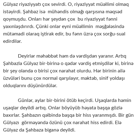
Gülyaz riyaziyyatı çox sevirdi. O, riyaziyyat müəllimi olmaq
istəyirdi. Şahbaz isə mühəndis olmağı qarşısına məqsəd
qoymuşdu. Onları hər şeydən çox bu riyaziyyat fənni
yaxınlaşdırırdı. Çünki onlar eyni müəllimin məşğələsində
mütəmadi olaraq iştirak edir, bu fənn üzrə çox sorğu-sual
edirdilər.
Deyirlər məhəbbət həm də vərdişdən yaranır. Artıq
Şahbazla Gülyaz bir-birinə o qədər vərdiş etmişdilər ki, birinə
bir şey olanda o birisi çox narahat olurdu. Hər birinin ailə
üzvüləri bunu çox normal qarşılayır, məktəb, sinif yoldaşı
olduqlarını düşünürdülər.
Günlər, aylar bir-birini ötüb keçirdi. Uşaqlarda həmin
uşaqlar deyildi artıq. Onlar böyüyüb həyata başqa gözlə
baxırlar. Şahbazın qəlbində başqa bir hiss yaranmışdı. Bir gün
Gülyazı görməyəndə özünü çox narahat hiss edirdi. Elə
Gülyaz da Şahbaza biganə deyildi.