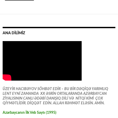
ANA DİLİMİZ
ÜZEYİR HACIBƏYOV SÖHBƏT EDİR – BU BİR DƏQİQƏ YARIMLIQ
LENT EYNİ ZAMANDA XX ƏSRİN ORTALARANDA AZƏRBAYCAN
ZİYALISININ CANLI ƏDƏBİ DANIŞIQ DİLİ VƏ NİTQİ KİMİ ÇOX
QİYMƏTLİDİR. DİQQƏT EDİN. ALLAH RƏHMƏT ELƏSİN. AMİN.
Azərbaycanın İlk Veb Saytı (1995)