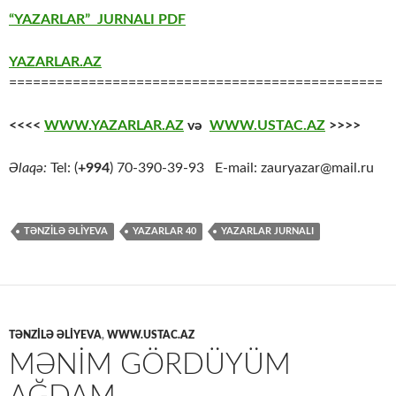
“YAZARLAR” JURNALI PDF
YAZARLAR.AZ
===============================================
<<<<
WWW.YAZARLAR.AZ
və
WWW.USTAC.AZ
>>>>
Əlaqə:
Tel: (
+994
) 70-390-39-93 E-mail: zauryazar@mail.ru
TƏNZILƏ ƏLIYEVA
YAZARLAR 40
YAZARLAR JURNALI
TƏNZILƏ ƏLIYEVA
,
WWW.USTAC.AZ
MƏNIM GÖRDÜYÜM