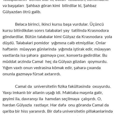
və başqaları Şahbazı görən kimi bilirdilər ki, Şahbaz
Gülyazdan ötrü gəlib.
Beləcə birinci, ikinci kursu başa vurdular. Üçüncü
kursu bitirdikdən sonrs tələbələri yay tətilində Krasnodora
göndərdilər. Bütün tələbələr kimi Gülyaz da Krasnodara yola
düşdü. Tələbələri pomidor yığımına cəlb etmişdilər. Onlar
həftənin müəyyən günlərində yığımda iştirak edir, müəyyən
vaxtlarda isə şəhərə gəzməyə çıxır, konsertə gedirdilər. Bu
müddət ərzində Camal heç də Gülyazı gözdən qoymurdu.
Yığım vaxtı onun vedrəsinə kömək edir, şəhərə çıxanda
onunla gəzməyə fürsət axtarırdı.
Camal da universitetin fizika fakültəsində oxuyurdu.
Yaxşı imkanlı bir ailənin uşağı idi. Məktəbə maşınla gəlir,
geyimi ilə, davranışı ilə hamıdan seçilməyə çalışırdı. O,
hərdən Gülyazla rastlaşır. Hər dəfə onu görəndə Camal da
qəribə bir hiss yaranırdı. Bir dəfə universitetin pilləkənlərində