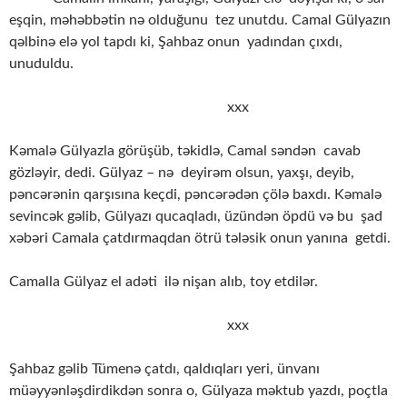
eşqin, məhəbbətin nə olduğunu tez unutdu. Camal Gülyazın
qəlbinə elə yol tapdı ki, Şahbaz onun yadından çıxdı,
unuduldu.
xxx
Kəmalə Gülyazla görüşüb, təkidlə, Camal səndən cavab
gözləyir, dedi. Gülyaz – nə deyirəm olsun, yaxşı, deyib,
pəncərənin qarşısına keçdi, pəncərədən çölə baxdı. Kəmalə
sevincək gəlib, Gülyazı qucaqladı, üzündən öpdü və bu şad
xəbəri Camala çatdırmaqdan ötrü tələsik onun yanına getdi.
Camalla Gülyaz el adəti ilə nişan alıb, toy etdilər.
xxx
Şahbaz gəlib Tümenə çatdı, qaldıqları yeri, ünvanı
müəyyənləşdirdikdən sonra o, Gülyaza məktub yazdı, poçtla