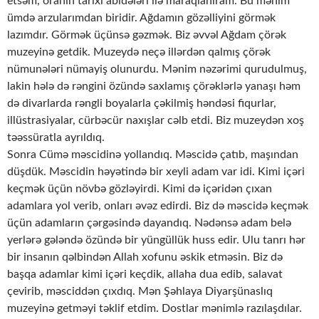
etsəm, oranın tarixi abidələri ilə maraqlanıram. Bu mənim
ümdə arzularımdan biridir. Ağdamın gözəlliyini görmək
lazımdır. Görmək üçünsə gəzmək. Biz əvvəl Ağdam çörək
muzeyinə getdik. Muzeydə neçə illərdən qalmış çörək
nümunələri nümayiş olunurdu. Mənim nəzərimi qurudulmuş,
lakin hələ də rəngini özündə saxlamış çörəklərlə yanaşı həm
də divarlarda rəngli boyalarla çəkilmiş həndəsi fiqurlar,
illüstrasiyalar, cürbəcür naxışlar cəlb etdi. Biz muzeydən xoş
təəssüratla ayrıldıq.
Sonra Cümə məscidinə yollandıq. Məscidə çatıb, maşından
düşdük. Məscidin həyətində bir xeyli adam var idi. Kimi içəri
keçmək üçün növbə gözləyirdi. Kimi də içəridən çıxan
adamlara yol verib, onları əvəz edirdi. Biz də məscidə keçmək
üçün adamların çərgəsində dayandıq. Nədənsə adam belə
yerlərə gələndə özündə bir yüngüllük huss edir. Ulu tanrı hər
bir insanın qəlbindən Allah xofunu əskik etməsin. Biz də
başqa adamlar kimi içəri keçdik, allaha dua edib, salavat
çevirib, məsciddən çıxdıq. Mən Şəhlaya Diyarşünaslıq
muzeyinə getməyi təklif etdim. Dostlar mənimlə razılaşdılar.