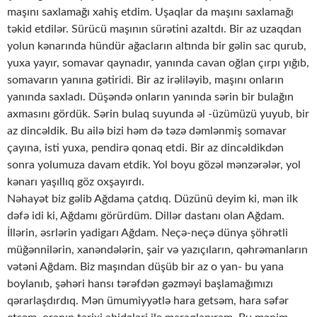
maşını saxlamağı xahiş etdim. Uşaqlar da maşını saxlamağı
təkid etdilər. Sürücü maşının sürətini azaltdı. Bir az uzaqdan
yolun kənarında hündür ağacların altında bir gəlin sac qurub,
yuxa yayır, somavar qaynadır, yanında cavan oğlan çırpı yığıb,
somavarın yanına gətiridi. Bir az irəliləyib, maşını onların
yanında saxladı. Düşəndə onların yanında sərin bir bulağın
axmasını gördük. Sərin bulaq suyunda əl -üzümüzü yuyub, bir
az dincəldik. Bu ailə bizi həm də təzə dəmlənmiş somavar
çayına, isti yuxa, pendirə qonaq etdi. Bir az dincəldikdən
sonra yolumuza davam etdik. Yol boyu gözəl mənzərələr, yol
kənarı yaşıllıq göz oxşayırdı.
Nəhayət biz gəlib Ağdama çatdıq. Düzünü deyim ki, mən ilk
dəfə idi ki, Ağdamı görürdüm. Dillər dastanı olan Ağdam.
İllərin, əsrlərin yadigarı Ağdam. Neçə-neçə dünya şöhrətli
müğənnilərin, xanəndələrin, şair və yazıçıların, qəhrəmanların
vətəni Ağdam. Biz maşından düşüb bir az o yan- bu yana
boylanıb, şəhəri hansı tərəfdən gəzməyi başlamağımızı
qərarlaşdırdıq. Mən ümumiyyətlə hara getsəm, hara səfər