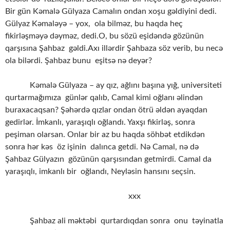
Bir gün Kəmalə Gülyaza Camalın ondan xoşu gəldiyini dedi.
Gülyaz Kəmaləyə – yox, ola bilməz, bu haqda heç
fikirləşməyə dəyməz, dedi.O, bu sözü eşidəndə gözünün
qarşısına Şahbaz gəldi.Axı illərdir Şahbaza söz verib, bu necə
ola bilərdi. Şahbaz bunu eşitsə nə deyər?
Kəmalə Gülyaza – ay qız, ağlını başına yığ, universiteti
qurtarmağımıza günlər qalıb, Camal kimi oğlanı əlindən
buraxacaqsan? Şəhərdə qızlar ondan ötrü əldən ayaqdan
gedirlər. İmkanlı, yaraşıqlı oğlandı. Yaxşı fikirləş, sonra
peşiman olarsan. Onlar bir az bu haqda söhbət etdikdən
sonra hər kəs öz işinin dalınca getdi. Nə Camal, nə də
Şahbaz Gülyazın gözünün qarşısından getmirdi. Camal da
yaraşıqlı, imkanlı bir oğlandı, Neyləsin hansını seçsin.
xxx
Şahbaz ali məktəbi qurtardıqdan sonra onu təyinatla