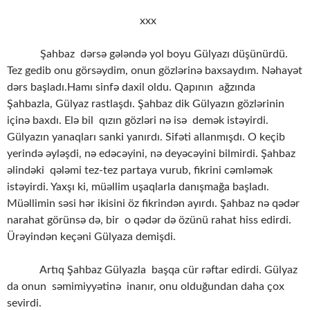
xxx
Şahbaz dərsə gələndə yol boyu Gülyazı düşünürdü.
Tez gedib onu görsəydim, onun gözlərinə baxsaydım. Nəhayət
dərs başladı.Hamı sinfə daxil oldu. Qapının ağzında
Şahbazla, Gülyaz rastlaşdı. Şahbaz dik Gülyazın gözlərinin
içinə baxdı. Elə bil qızın gözləri nə isə demək istəyirdi.
Gülyazın yanaqları sanki yanırdı. Sifəti allanmışdı. O keçib
yerində əyləşdi, nə edəcəyini, nə deyəcəyini bilmirdi. Şahbaz
əlindəki qələmi tez-tez partaya vurub, fikrini cəmləmək
istəyirdi. Yaxşı ki, müəllim uşaqlarla danışmağa başladı.
Müəllimin səsi hər ikisini öz fikrindən ayırdı. Şahbaz nə qədər
narahat görünsə də, bir o qədər də özünü rahat hiss edirdi.
Ürəyindən keçəni Gülyaza demişdi.
Artıq Şahbaz Gülyazla başqa cür rəftar edirdi. Gülyaz
da onun səmimiyyətinə inanır, onu olduğundan daha çox
sevirdi.