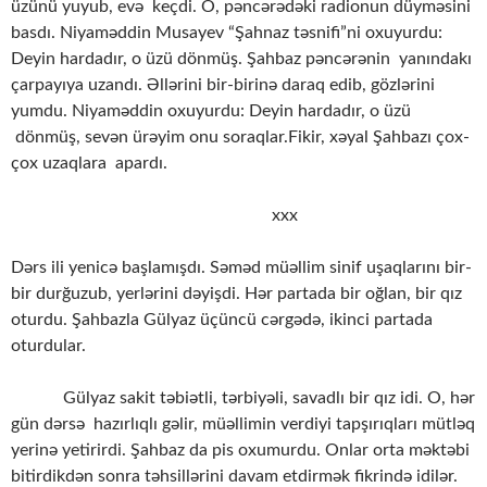
üzünü yuyub, evə keçdi. O, pəncərədəki radionun düyməsini
basdı. Niyaməddin Musayev “Şahnaz təsnifi”ni oxuyurdu:
Deyin hardadır, o üzü dönmüş. Şahbaz pəncərənin yanındakı
çarpayıya uzandı. Əllərini bir-birinə daraq edib, gözlərini
yumdu. Niyaməddin oxuyurdu: Deyin hardadır, o üzü
dönmüş, sevən ürəyim onu soraqlar.Fikir, xəyal Şahbazı çox-
çox uzaqlara apardı.
xxx
Dərs ili yenicə başlamışdı. Səməd müəllim sinif uşaqlarını bir-
bir durğuzub, yerlərini dəyişdi. Hər partada bir oğlan, bir qız
oturdu. Şahbazla Gülyaz üçüncü cərgədə, ikinci partada
oturdular.
Gülyaz sakit təbiətli, tərbiyəli, savadlı bir qız idi. O, hər
gün dərsə hazırlıqlı gəlir, müəllimin verdiyi tapşırıqları mütləq
yerinə yetirirdi. Şahbaz da pis oxumurdu. Onlar orta məktəbi
bitirdikdən sonra təhsillərini davam etdirmək fikrində idilər.