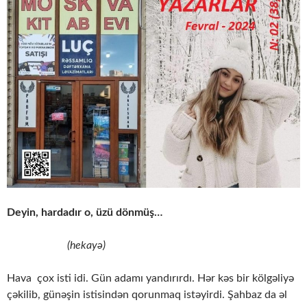
Deyin, hardadır o, üzü dönmüş…
(hekayə)
Hava çox isti idi. Gün adamı yandırırdı. Hər kəs bir kölgəliyə
çəkilib, günəşin istisindən qorunmaq istəyirdi. Şahbaz da əl