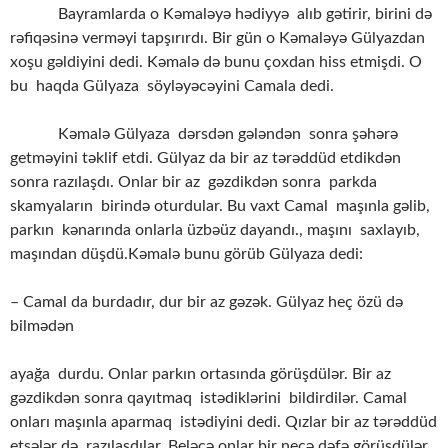
Bayramlarda o Kəmaləyə hədiyyə alıb gətirir, birini də
rəfiqəsinə verməyi tapşırırdı. Bir gün o Kəmaləyə Gülyazdan
xoşu gəldiyini dedi. Kəmalə də bunu çoxdan hiss etmişdi. O
bu haqda Gülyaza söyləyəcəyini Camala dedi.
Kəmalə Gülyaza dərsdən gələndən sonra şəhərə
getməyini təklif etdi. Gülyaz da bir az tərəddüd etdikdən
sonra razılaşdı. Onlar bir az gəzdikdən sonra parkda
skamyaların birində oturdular. Bu vaxt Camal maşınla gəlib,
parkın kənarında onlarla üzbəüz dayandı., maşını saxlayıb,
maşından düşdü.Kəmalə bunu görüb Gülyaza dedi:
– Camal da burdadır, dur bir az gəzək. Gülyaz heç özü də
bilmədən
ayağa durdu. Onlar parkın ortasında görüşdülər. Bir az
gəzdikdən sonra qayıtmaq istədiklərini bildirdilər. Camal
onları maşınla aparmaq istədiyini dedi. Qızlar bir az tərəddüd
etsələr də razılaşdılar. Beləcə onlar bir neçə dəfə görüşdülər.