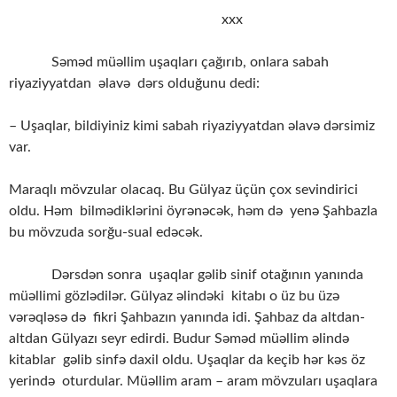
xxx
Səməd müəllim uşaqları çağırıb, onlara sabah
riyaziyyatdan əlavə dərs olduğunu dedi:
– Uşaqlar, bildiyiniz kimi sabah riyaziyyatdan əlavə dərsimiz
var.
Maraqlı mövzular olacaq. Bu Gülyaz üçün çox sevindirici
oldu. Həm bilmədiklərini öyrənəcək, həm də yenə Şahbazla
bu mövzuda sorğu-sual edəcək.
Dərsdən sonra uşaqlar gəlib sinif otağının yanında
müəllimi gözlədilər. Gülyaz əlindəki kitabı o üz bu üzə
vərəqləsə də fikri Şahbazın yanında idi. Şahbaz da altdan-
altdan Gülyazı seyr edirdi. Budur Səməd müəllim əlində
kitablar gəlib sinfə daxil oldu. Uşaqlar da keçib hər kəs öz
yerində oturdular. Müəllim aram – aram mövzuları uşaqlara