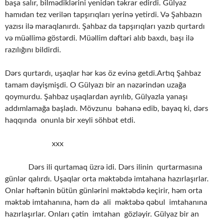
başa salır, bilmədiklərini yenidən təkrar edirdi. Gülyaz
hamıdan tez verilən tapşırıqları yerinə yetirdi. Və Şahbazın
yazısı ilə maraqlanırdı. Şahbaz da tapşırıqları yazıb qurtardı
və müəllimə göstərdi. Müəllim dəftəri alıb baxdı, başı ilə
razılığını bildirdi.
Dərs qurtardı, uşaqlar hər kəs öz evinə getdi.Artıq Şahbaz
tamam dəyişmişdi. O Gülyazı bir an nəzərindən uzağa
qoymurdu. Şahbaz uşaqlardan ayrılıb, Gülyazla yanaşı
addımlamağa başladı. Mövzunu bəhanə edib, bayaq ki, dərs
haqqında onunla bir xeyli söhbət etdi.
xxx
Dərs ili qurtamaq üzrə idi. Dərs ilinin qurtarmasına
günlər qalırdı. Uşaqlar orta məktəbdə imtahana hazırlaşırlar.
Onlar həftənin bütün günlərini məktəbdə keçirir, həm orta
məktəb imtahanına, həm də ali məktəbə qəbul imtahanına
hazırlaşırlar. Onları çətin imtahan gözləyir. Gülyaz bir an