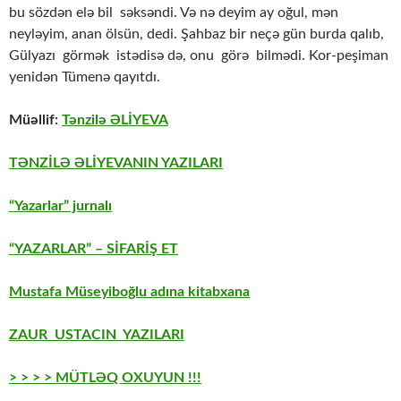
bu sözdən elə bil səksəndi. Və nə deyim ay oğul, mən
neyləyim, anan ölsün, dedi. Şahbaz bir neçə gün burda qalıb,
Gülyazı görmək istədisə də, onu görə bilmədi. Kor-peşiman
yenidən Tümenə qayıtdı.
Müəllif:
Tənzilə ƏLİYEVA
TƏNZİLƏ ƏLİYEVANIN YAZILARI
“Yazarlar” jurnalı
“YAZARLAR” – SİFARİŞ ET
Mustafa Müseyiboğlu adına kitabxana
ZAUR USTACIN YAZILARI
> > > > MÜTLƏQ OXUYUN !!!