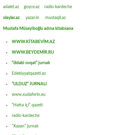
adalet.az
goyce.az
radio-kardeche
olaylar.az
yazar.in
mustaqil.az
Mustafa Müseyiboğlu adına kitabxana
WWW.KİTABEVİM.AZ
WWW.BEYDEMİR.RU
“Ədəbi ovqat” jurnalı
Edebiyyatqazeti.az
“ULDUZ” JURNALI
www.xudaferin.eu
“Həftə içi” qəzeti
radio-kardeche
“Xəzan” jurnalı