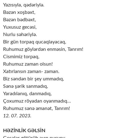
Yazısıyla, qədəriylə.
Bəzən xoşbəxt,
Bəzən bədbəxt,
Yuxusuz gecəsi,
Nurlu səhəriylə.
Bir gün torpaq qucaqlayacaq,
Ruhumuz göylərdən enməsin, Tanrım!
Cismimiz torpaq,
Ruhumuz zaman olsun!
Xatırlansın zaman- zaman.
Biz səndən bir şey ummadıq,
Sənə şərik sanmadıq,
Yaradılanıq, danmadıq,
Çoxumuz röyadan oyanmadıq…
Ruhumuz sənə əmanət, Tanrım!
12. 07. 2023.
HƏZİNLİK GƏLSİN