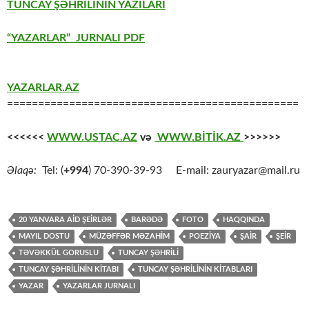
TUNCAY ŞƏHRİLİNİN YAZILARI
“YAZARLAR” JURNALI PDF
YAZARLAR.AZ
===============================================
<<<<<<
WWW.USTAC.AZ
və
WWW.BİTİK.AZ
>>>>>>
Əlaqə:
Tel: (
+994
) 70-390-39-93 E-mail: zauryazar@mail.ru
20 YANVARA AİD ŞEİRLƏR
BARƏDƏ
FOTO
HAQQINDA
MAYIL DOSTU
MÜZƏFFƏR MƏZAHIM
POEZİYA
ŞAİR
ŞEİR
TƏVƏKKÜL GORUSLU
TUNCAY ŞƏHRİLİ
TUNCAY ŞƏHRİLİNİN KİTABI
TUNCAY ŞƏHRİLİNİN KİTABLARI
YAZAR
YAZARLAR JURNALI