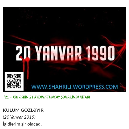
“21 – XXI ƏSRİN 21 AYDINI”-TUNCAY ŞƏHRİLİNİN KİTABI
KÜLÜM GÖZLƏYİR
(20 Yanvar 2019)
İgidlərim şir olacaq,