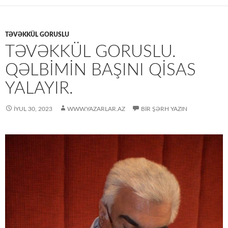
TƏVƏKKÜL GORUSLU
TƏVƏKKÜL GORUSLU.
QƏLBIMIN BAŞINI QISAS
YALAYIR.
İYUL 30, 2023
WWW.YAZARLAR.AZ
BIR ŞƏRH YAZIN