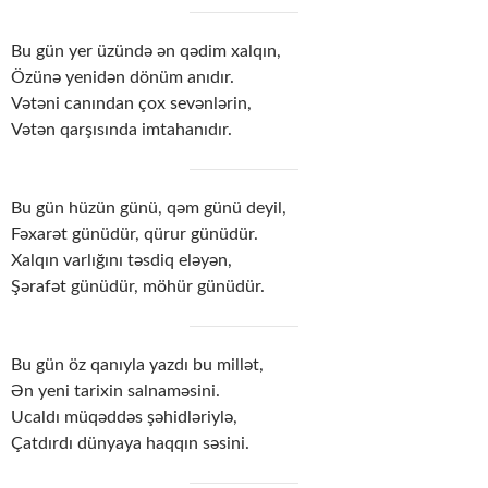
Bu gün yer üzündə ən qədim xalqın,
Özünə yenidən dönüm anıdır.
Vətəni canından çox sevənlərin,
Vətən qarşısında imtahanıdır.
Bu gün hüzün günü, qəm günü deyil,
Fəxarət günüdür, qürur günüdür.
Xalqın varlığını təsdiq eləyən,
Şərafət günüdür, möhür günüdür.
Bu gün öz qanıyla yazdı bu millət,
Ən yeni tarixin salnaməsini.
Ucaldı müqəddəs şəhidləriylə,
Çatdırdı dünyaya haqqın səsini.