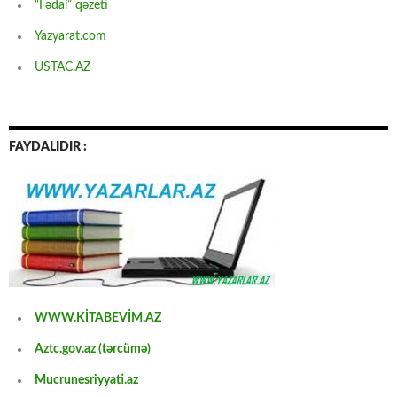
“Fədai” qəzeti
Yazyarat.com
USTAC.AZ
FAYDALIDIR :
WWW.KİTABEVİM.AZ
Aztc.gov.az (tərcümə)
Mucrunesriyyati.az