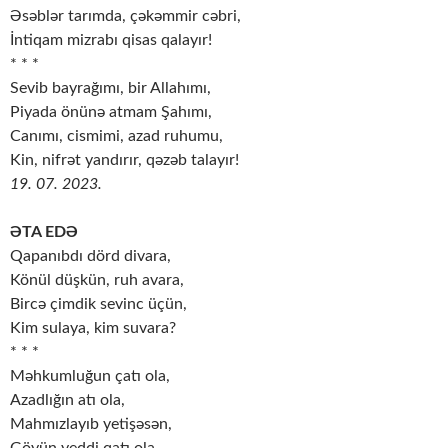
Əsəblər tarımda, çəkəmmir cəbri,
İntiqam mizrabı qisas qalayır!
* * *
Sevib bayrağımı, bir Allahımı,
Piyada önünə atmam Şahımı,
Canımı, cismimi, azad ruhumu,
Kin, nifrət yandırır, qəzəb talayır!
19. 07. 2023.
ƏTA EDƏ
Qapanıbdı dörd divara,
Könül düşkün, ruh avara,
Bircə çimdik sevinc üçün,
Kim sulaya, kim suvara?
* * *
Məhkumluğun çatı ola,
Azadlığın atı ola,
Mahmızlayıb yetişəsən,