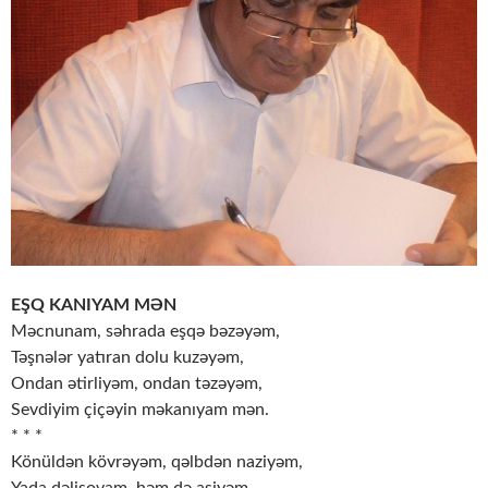
EŞQ KANIYAM MƏN
Məcnunam, səhrada eşqə bəzəyəm,
Təşnələr yatıran dolu kuzəyəm,
Ondan ətirliyəm, ondan təzəyəm,
Sevdiyim çiçəyin məkanıyam mən.
* * *
Könüldən kövrəyəm, qəlbdən naziyəm,