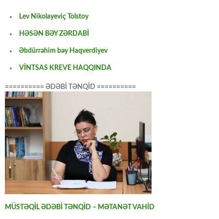
Lev Nikolayeviç Tolstoy
HƏSƏN BƏY ZƏRDABİ
Əbdürrəhim bəy Haqverdiyev
VİNTSAS KREVE HAQQINDA
========== ƏDƏBİ TƏNQİD ==========
MÜSTƏQİL ƏDƏBİ TƏNQİD – MƏTANƏT VAHİD