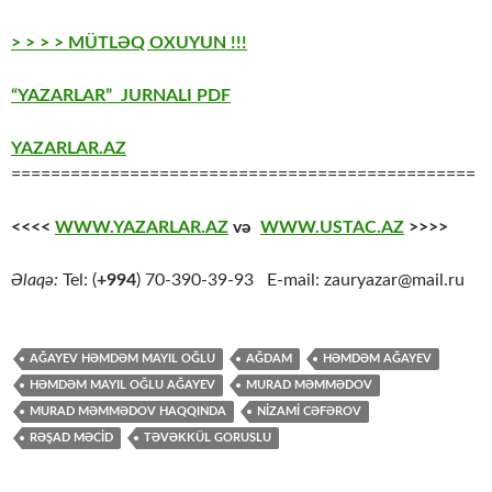
> > > > MÜTLƏQ OXUYUN !!!
“YAZARLAR” JURNALI PDF
YAZARLAR.AZ
===============================================
<<<<
WWW.YAZARLAR.AZ
və
WWW.USTAC.AZ
>>>>
Əlaqə:
Tel: (
+994
) 70-390-39-93 E-mail: zauryazar@mail.ru
AĞAYEV HƏMDƏM MAYIL OĞLU
AĞDAM
HƏMDƏM AĞAYEV
HƏMDƏM MAYIL OĞLU AĞAYEV
MURAD MƏMMƏDOV
MURAD MƏMMƏDOV HAQQINDA
NİZAMİ CƏFƏROV
RƏŞAD MƏCİD
TƏVƏKKÜL GORUSLU