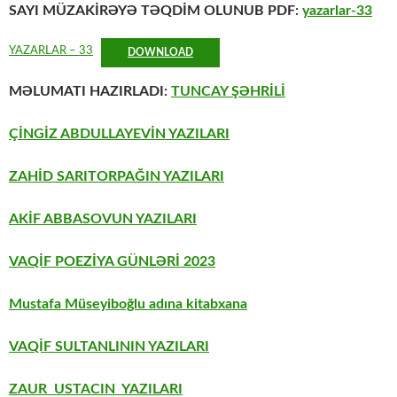
SAYI MÜZAKİRƏYƏ TƏQDİM OLUNUB PDF:
yazarlar-33
YAZARLAR – 33
DOWNLOAD
MƏLUMATI HAZIRLADI:
TUNCAY ŞƏHRİLİ
ÇİNGİZ ABDULLAYEVİN YAZILARI
ZAHİD SARITORPAĞIN YAZILARI
AKİF ABBASOVUN YAZILARI
VAQİF POEZİYA GÜNLƏRİ 2023
Mustafa Müseyiboğlu adına kitabxana
VAQİF SULTANLININ YAZILARI
ZAUR USTACIN YAZILARI