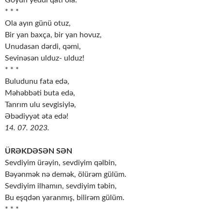
Göyün yeddi qatı ola.
* * *
Ola ayın günü otuz,
Bir yan baxça, bir yan hovuz,
Unudasan dərdi, qəmi,
Sevinəsən ulduz- ulduz!
* * *
Buludunu fata edə,
Məhəbbəti buta edə,
Tanrım ulu sevgisiylə,
Əbədiyyət əta edə!
14. 07. 2023.
ÜRƏKDƏSƏN SƏN
Sevdiyim ürəyin, sevdiyim qəlbin,
Bəyənmək nə demək, ölürəm gülüm.
Sevdiyim ilhamın, sevdiyim təbin,
Bu eşqdən yaranmış, bilirəm gülüm.
* * *