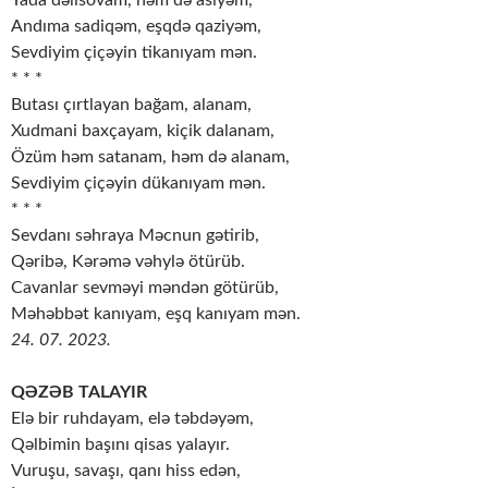
Yada dəlisovam, həm də asiyəm,
Andıma sadiqəm, eşqdə qaziyəm,
Sevdiyim çiçəyin tikanıyam mən.
* * *
Butası çırtlayan bağam, alanam,
Xudmani baxçayam, kiçik dalanam,
Özüm həm satanam, həm də alanam,
Sevdiyim çiçəyin dükanıyam mən.
* * *
Sevdanı səhraya Məcnun gətirib,
Qəribə, Kərəmə vəhylə ötürüb.
Cavanlar sevməyi məndən götürüb,
Məhəbbət kanıyam, eşq kanıyam mən.
24. 07. 2023.
QƏZƏB TALAYIR
Elə bir ruhdayam, elə təbdəyəm,
Qəlbimin başını qisas yalayır.
Vuruşu, savaşı, qanı hiss edən,