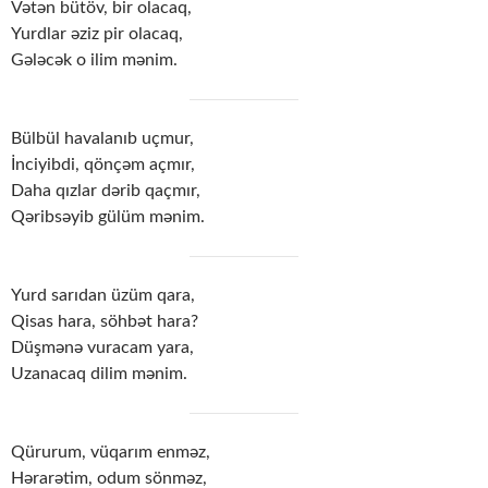
Vətən bütöv, bir olacaq,
Yurdlar əziz pir olacaq,
Gələcək o ilim mənim.
Bülbül havalanıb uçmur,
İnciyibdi, qönçəm açmır,
Daha qızlar dərib qaçmır,
Qəribsəyib gülüm mənim.
Yurd sarıdan üzüm qara,
Qisas hara, söhbət hara?
Düşmənə vuracam yara,
Uzanacaq dilim mənim.
Qürurum, vüqarım enməz,
Hərarətim, odum sönməz,