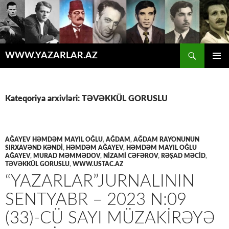
Axtar
WWW.YAZARLAR.AZ
MÜHTƏVIYYATA
ƏSAS
KEÇ
MENYU
Kateqoriya arxivləri: TƏVƏKKÜL GORUSLU
AĞAYEV HƏMDƏM MAYIL OĞLU
,
AĞDAM
,
AĞDAM RAYONUNUN
SIRXAVƏND KƏNDI
,
HƏMDƏM AĞAYEV
,
HƏMDƏM MAYIL OĞLU
AĞAYEV
,
MURAD MƏMMƏDOV
,
NIZAMI CƏFƏROV
,
RƏŞAD MƏCİD
,
TƏVƏKKÜL GORUSLU
,
WWW.USTAC.AZ
“YAZARLAR”JURNALININ
SENTYABR – 2023 N:09
(33)-CÜ SAYI MÜZAKİRƏYƏ