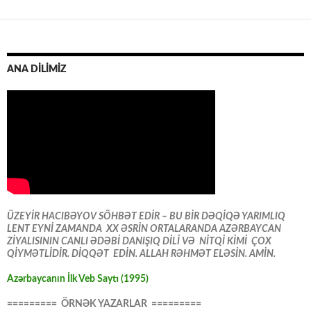
ANA DİLİMİZ
ÜZEYİR HACIBƏYOV SÖHBƏT EDİR – BU BİR DƏQİQƏ YARIMLIQ
LENT EYNİ ZAMANDA XX ƏSRİN ORTALARANDA AZƏRBAYCAN
ZİYALISININ CANLI ƏDƏBİ DANIŞIQ DİLİ VƏ NİTQİ KİMİ ÇOX
QİYMƏTLİDİR. DİQQƏT EDİN. ALLAH RƏHMƏT ELƏSİN. AMİN.
Azərbaycanın İlk Veb Saytı (1995)
========= ÖRNƏK YAZARLAR =========