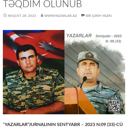
TƏQDİM OLUNUB
AVQUST 28, 2023
WWW.YAZARLAR.AZ
BIR ŞƏRH YAZIN
“
YAZARLAR”JURNALININ SENTYABR – 2023 N:09 (33)-CÜ