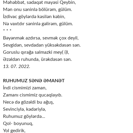
Məhəbbət, sədaqət mayəsi Qeybin,
Mən onu səninlə bölürəm, gülüm.
İzdivac göylərdə kəsilən kəbin,
Nə vaxtdır səninlə gəlirəm, gülüm.
* * *
Bəyənmək azdırsa, sevmək çox deyil,
Sevgidən, sevdadan yüksəkdəsən sən.
Goruslu qırağa salmazki mey( i)l,
Əzəldən ruhunda, ürəkdəsən sən.
13. 07. 2022.
RUHUMUZ SƏNƏ ƏMANƏT
İndi cismimizi zaman,
Zamanı cismimiz qucaqlayıb.
Necə də gözəldi bu ağuş,
Sevinciylə, kədəriylə,
Ruhumuz göylərdə…
Qol- boyunuq,
Yol gedirik,