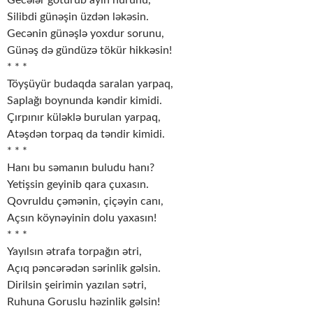
Gecələr götürüb ayın nurunu,
Silibdi günəşin üzdən ləkəsin.
Gecənin günəşlə yoxdur sorunu,
Günəş də gündüzə tökür hikkəsin!
* * *
Töyşüyür budaqda saralan yarpaq,
Saplağı boynunda kəndir kimidi.
Çırpınır küləklə burulan yarpaq,
Atəşdən torpaq da təndir kimidi.
* * *
Hanı bu səmanın buludu hanı?
Yetişsin geyinib qara çuxasın.
Qovruldu çəmənin, çiçəyin canı,
Açsın köynəyinin dolu yaxasın!
* * *
Yayılsın ətrafa torpağın ətri,
Açıq pəncərədən sərinlik gəlsin.
Dirilsin şeirimin yazılan sətri,
Ruhuna Goruslu həzinlik gəlsin!