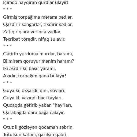
İçimdə hayqıran qurdlar ulayır!
* * *
Girmiş torpağıma məramı bədlər,
Qazdırır səngərlər, tikdirir sədlər,
Zatıqırıqlara verincə vədlər,
Təxribat törədir, nifaq sulayır.
* * *
Gətirib yurduma murdar, haramı,
Bilmirəm qoruyur mənim haramı?
İki əsrdir ki, basır yaramı,
Axıdır, torpağım qana bulayır!
* * *
Guya ki, oxşardı, dini, soyları,
Guya ki, yazıqdı bacı tayları,
Qucaqda gətirib yaban “hay”ları,
Qarabağda qara bağa calayır.
* * *
Otuz il gözləyən qocaman səbrin,
Tutulsun kəfəni, qazılsın qəbri,