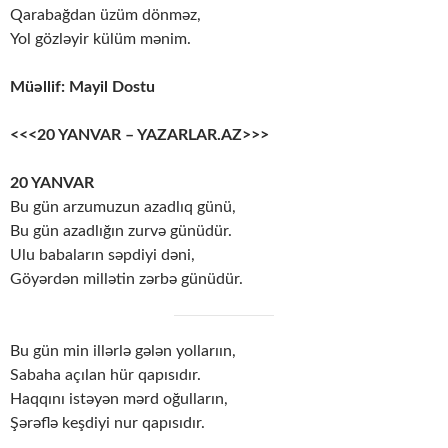
Qarabağdan üzüm dönməz,
Yol gözləyir külüm mənim.
Müəllif: Mayil Dostu
<<<20 YANVAR – YAZARLAR.AZ>>>
20 YANVAR
Bu gün arzumuzun azadlıq günü,
Bu gün azadlığın zurvə günüdür.
Ulu babaların səpdiyi dəni,
Göyərdən millətin zərbə günüdür.
Bu gün min illərlə gələn yollarıın,
Sabaha açılan hür qapısıdır.
Haqqını istəyən mərd oğulların,
Şərəflə keşdiyi nur qapısıdır.