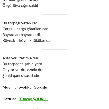
Özgürlüyə çığır saldı!
Bu torpağı Vətən etdi,
Cərgə – cərgə gömülən can!
Bayraqları bayraq etdi,
Köynək – köynək tökülən qan!
Asta yeri, təzimlə dur ,
Bu torpaqda şəhid yatır!
Qaytar yurdu, əzmlə dur,
Şəhid qanı qisas dadır!
Müəllif: Təvəkkül Goruslu
Hazırladı:
Tuncay ŞƏHRİLİ