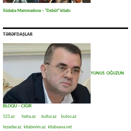
Südabə Məmmədova – “Debüt” kitabı
TƏRƏFDAŞLAR
YUNUS OĞUZUN
BLOQU – CIĞIR
525.az
hafta.az
kultur.az
butov.az
tezadlar.az
kitabevim.az
kitabxana.net