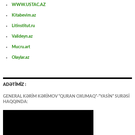
WWW.USTAC.AZ
Kitabevim.az
Litinstitut.ru
Valideyn.az
Mucru.art
Olaylar.az
ADƏTİMİZ :
GENERAL KƏRİM KƏRİMOV “QURAN OXUMAQ”-“YASİN” SURƏSİ
HAQQINDA: