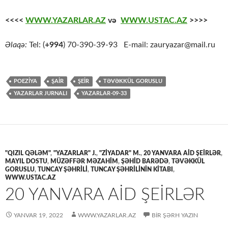
<<<<
WWW.YAZARLAR.AZ
və
WWW.USTAC.AZ
>>>>
Əlaqə:
Tel: (
+994
) 70-390-39-93 E-mail: zauryazar@mail.ru
POEZİYA
ŞAİR
ŞEİR
TƏVƏKKÜL GORUSLU
YAZARLAR JURNALI
YAZARLAR-09-33
"QIZIL QƏLƏM"
,
"YAZARLAR" J.
,
"ZİYADAR" M.
,
20 YANVARA AİD ŞEİRLƏR
,
MAYIL DOSTU
,
MÜZƏFFƏR MƏZAHİM
,
ŞƏHİD BARƏDƏ
,
TƏVƏKKÜL
GORUSLU
,
TUNCAY ŞƏHRİLİ
,
TUNCAY ŞƏHRİLİNİN KİTABI
,
WWW.USTAC.AZ
20 YANVARA AİD ŞEİRLƏR
YANVAR 19, 2022
WWW.YAZARLAR.AZ
BIR ŞƏRH YAZIN