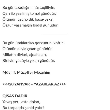
Bu gün azadlığın, müstəqilliyin,
Qan ilə yazılmış təməl günüdür.
Ölümün üzünə dik baxa-baxa,
Özgür yaşamağın bədəl günüdür.
Bu gün ürəklərdən qorxunun, xofun,
Ölümün əliylə çıxan günüdür.
Millətin divləri, əjdahaları,
Birliyin gücüylə yıxan günüdür.
Müəllif: Müzəffər Məzahim
<<<20 YANVAR – YAZARLAR.AZ>>>
QİSAS DADIR
Yavaş yeri, asta dolan,
Bu torpaqda şəhid yatır!