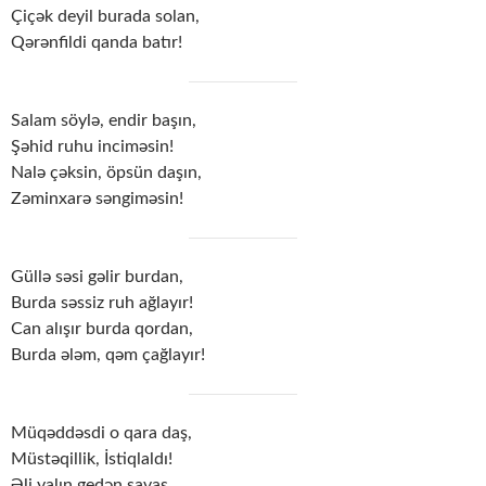
Çiçək deyil burada solan,
Qərənfildi qanda batır!
Salam söylə, endir başın,
Şəhid ruhu inciməsin!
Nalə çəksin, öpsün daşın,
Zəminxarə səngiməsin!
Güllə səsi gəlir burdan,
Burda səssiz ruh ağlayır!
Can alışır burda qordan,
Burda ələm, qəm çağlayır!
Müqəddəsdi o qara daş,
Müstəqillik, İstiqlaldı!
Əli yalın gedən savaş,