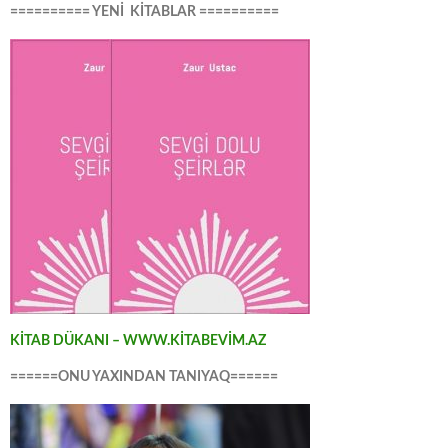
========== YENİ KİTABLAR ==========
KİTAB DÜKANI – WWW.KİTABEVİM.AZ
======ONU YAXINDAN TANIYAQ======