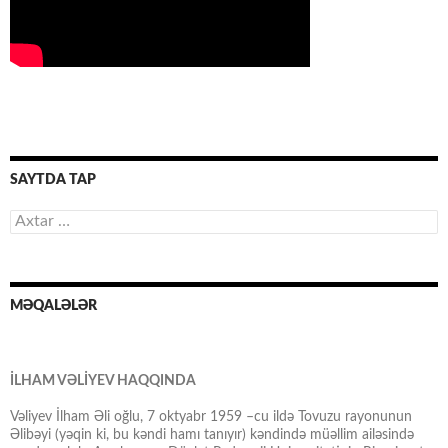
SAYTDA TAP
Axtarış:
MƏQALƏLƏR
İLHAM VƏLİYEV HAQQINDA
Vəliyev İlham Əli oğlu, 7 oktyabr 1959 –cu ildə Tovuzu rayonunun
Əlibəyi (yəqin ki, bu kəndi hamı tanıyır) kəndində müəllim ailəsində