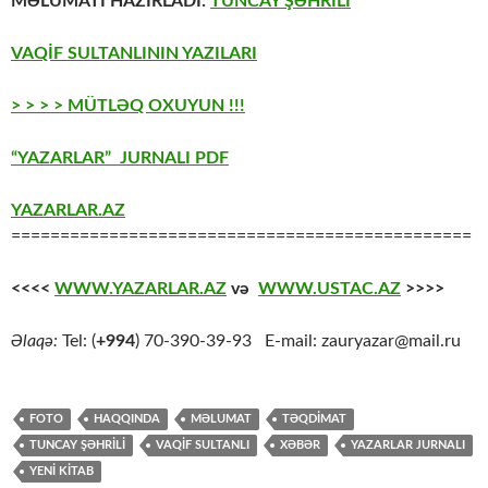
MƏLUMATI HAZIRLADI:
TUNCAY ŞƏHRİLİ
VAQİF SULTANLININ YAZILARI
> > > > MÜTLƏQ OXUYUN !!!
“YAZARLAR” JURNALI PDF
YAZARLAR.AZ
===============================================
<<<<
WWW.YAZARLAR.AZ
və
WWW.USTAC.AZ
>>>>
Əlaqə:
Tel: (
+994
) 70-390-39-93 E-mail: zauryazar@mail.ru
FOTO
HAQQINDA
MƏLUMAT
TƏQDİMAT
TUNCAY ŞƏHRİLİ
VAQİF SULTANLI
XƏBƏR
YAZARLAR JURNALI
YENİ KİTAB