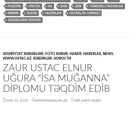
POEZİYA
PROZA
SA
ŞAİR
ŞEİR
TÜRKDİLLİ YAZARLAR
XƏBƏR
YAZAR
YAZARLAR
YAZARLAR JURNALI
YAZARLARIN SİYAHISI
ƏDƏBIYYAT XƏBƏRLƏRI
,
FOTO XƏBƏR
,
HABER
,
HABERLER
,
NEWS
,
WWW.USTAC.AZ
,
XƏBƏRLƏR
,
НОВОСТИ
ZAUR USTAC ELNUR
UĞURA “İSA MUĞANNA”
DİPLOMU TƏQDİM EDİB
MAY 15, 2023
WWW.YAZARLAR.AZ
BIR ŞƏRH YAZIN