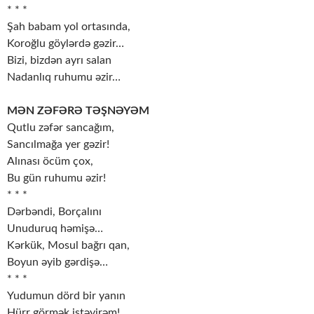
* * *
Şah babam yol ortasında,
Koroğlu göylərdə gəzir…
Bizi, bizdən ayrı salan
Nadanlıq ruhumu əzir…
MƏN ZƏFƏRƏ TƏŞNƏYƏM
Qutlu zəfər sancağım,
Sancılmağa yer gəzir!
Alınası öcüm çox,
Bu gün ruhumu əzir!
* * *
Dərbəndi, Borçalını
Unuduruq həmişə…
Kərkük, Mosul bağrı qan,
Boyun əyib gərdişə…
* * *
Yudumun dörd bir yanın
Hürr görmək istəyirəm!