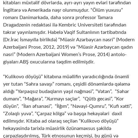
kitabları müxtəlif dövrlərdə, ayrı-ayrı yayın evləri tərəfindən
İngiltərə və Amerikada nəşr olunmuşdur. “Ölüm yuxusu”
romanı Danimarkada, daha sonra professor Tamara
Dragadzenin redaktəsi ilə Kembric Universiteti tərəfindən
təkrar yayınlamışdır. Habelə Vaqif Sultanlının tərtibatında
(Dr.İrəc İsmayılla birlikdə) “Müasir Azərbaycan nəsri” (Modern
Azerbaijani Prose, 2012, 2019) və “Müasir Azərbaycan qadın
nəsri” (Modern Azerbaijani Women’s Prose, 2014) antolo­
giyaları ABŞ oxucularına təqdim edilmişdir.
“Kulikovo döyüşü” kitabına müəllifin yaradıcılığında önəmli
yer tutan “Səhra savaşı” romanı, çeşidli dönəmlərdə qələmə
aldığı “Yarpaqsız budaqların yaşıl nəğməsi”, “Və­tən”, “Səhər
dumanı”, “Mağara”, “Xurmayı saçlar”, “Qütb gecəsi”, “Kor
düyün”, “İlan əfsanəsi”, “İlğım”, “Nəvayi-Qumru”, “Kufi xətti”,
“Zolaqlı yuva”, “Çarpaz kölgə” və başqa hekayələri daxil
edilmışdır. Kitaba ad olaraq seçilən “Kulikovo döyüşü”
hekayəsində tarixlə müasirlik özünəməxsus şəkildə
çarpazlaşdırılmış, Türk etnosunun keçmişi, bu günü və