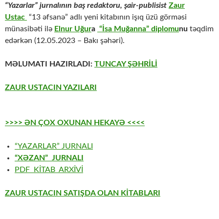
“Yazarlar” jurnalının baş redaktoru, şair-publisist
Zaur
Ustac
“13 əfsanə” adlı yeni kitabının işıq üzü görməsi
münasibəti ilə
Elnur Uğur
a
“İsa Muğanna” diplomu
nu
təqdim
edərkən (12.05.2023 – Bakı şəhəri).
MƏLUMATI HAZIRLADI:
TUNCAY ŞƏHRİLİ
ZAUR USTACIN YAZILARI
>>>> ƏN ÇOX OXUNAN HEKAYƏ <<<<
“YAZARLAR” JURNALI
“XƏZAN” JURNALI
PDF KİTAB ARXİVİ
ZAUR USTACIN SATIŞDA OLAN KİTABLARI