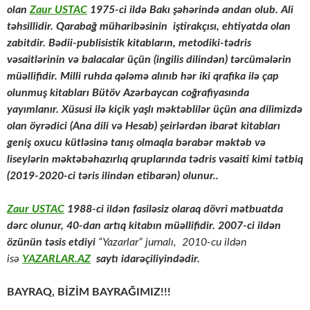
olan
Zaur USTAC
1975-ci ildə Bakı şəhərində andan olub. Ali
təhsillidir. Qarabağ müharibəsinin iştirakçısı, ehtiyatda olan
zabitdir. Bədii-publisistik kitabların, metodiki-tədris
vəsaitlərinin və balacalar üçün (ingilis dilindən) tərcümələrin
müəllifidir. Milli ruhda qələmə alınıb hər iki qrafika ilə çap
olunmuş kitabları Bütöv Azərbaycan coğrafiyasında
yayımlanır. Xüsusi ilə kiçik yaşlı məktəblilər üçün ana dilimizdə
olan öyrədici (Ana dili və Hesab) şeirlərdən ibarət kitabları
geniş oxucu kütləsinə tanış olmaqla bərabər məktəb və
liseylərin məktəbəhazırlıq qruplarında tədris vəsaiti kimi tətbiq
(2019-2020-ci təris ilindən etibarən) olunur..
Zaur USTAC
1988-ci ildən fasiləsiz olaraq dövri mətbuatda
dərc olunur, 40-dan artıq kitabın müəllifidir. 2007-ci ildən
özünün təsis etdiyi
“Yazarlar” jurnalı, 2010-cu ildən
isə
YAZARLAR.AZ
saytı idarəçiliyindədir.
BAYRAQ, BİZİM BAYRAĞIMIZ!!!