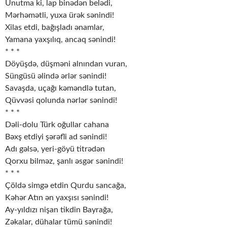
Unutma ki, lap binədən belədi,
Mərhəmətli, yuxa ürək sənindi!
Xilas etdi, bağışladı ənamlar,
Yamana yaxşılıq, ancaq sənindi!
* * *
Döyüşdə, düşməni alnından vuran,
Süngüsü əlində ərlər sənindi!
Savaşda, uçağı kəməndlə tutan,
Qüvvəsi qolunda nərlər sənindi!
* * *
Dəli-dolu Türk oğullar cahana
Bəxş etdiyi şərəfli ad sənindi!
Adı gəlsə, yeri-göyü titrədən
Qorxu bilməz, şanlı əsgər sənindi!
* * *
Çöldə simgə etdin Qurdu sancağa,
Kəhər Atın ən yaxşısı sənindi!
Ay-yıldızı nişan tikdin Bayrağa,
Zəkalar, dühalar tümü sənindi!