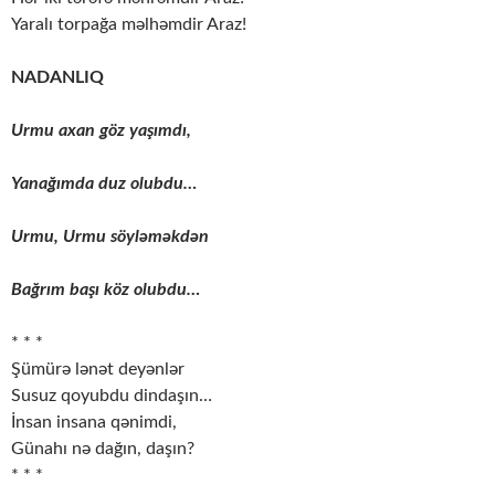
Yaralı torpağa məlhəmdir Araz!
NADANLIQ
Urmu axan göz yaşımdı,
Yanağımda duz olubdu…
Urmu, Urmu söyləməkdən
Bağrım başı köz olubdu…
* * *
Şümürə lənət deyənlər
Susuz qoyubdu dindaşın…
İnsan insana qənimdi,
Günahı nə dağın, daşın?
* * *