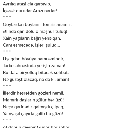
Ayrılıq atəşi elə qarsıyıb,
İçərək qurudar Arazı nərlər!
* * *
Göylərdən boylanır Tomris anamız,
Əlində qan dolu o məşhur tuluq!
Xain yağıların bağrı yenə qan,
Canı əsməcədə, işləri şuluq…
* * *
Uşaqdan böyüyə hamı əmindir,
Tarix səhnəsində yetişib zaman!
Bu dəfə biryolluq bitəcək söhbət,
Nə güzəşt olacaq, nə də ki, aman!
* * *
İllərdir həsrətdən gözləri nəmli,
Mamırlı daşların gülür hər üzü!
Neçə qərinədir qalmışdı çılpaq,
Yamyaşıl çayırla gəlib bu güzü!
* * *
Al donun geyinir Günəş hər səhər,