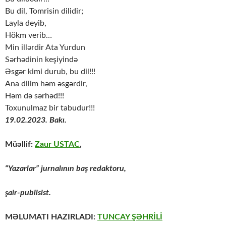
Bu dil, Tomrisin dilidir;
Layla deyib,
Hökm verib…
Min illərdir Ata Yurdun
Sərhədinin keşiyində
Əsgər kimi durub, bu dil!!!
Ana dilim həm əsgərdir,
Həm də sərhəd!!!
Toxunulmaz bir tabudur!!!
19.02.2023. Bakı.
Müəllif:
Zaur USTAC
,
“Yazarlar” jurnalının baş redaktoru,
şair-publisist.
MƏLUMATI HAZIRLADI:
TUNCAY ŞƏHRİLİ