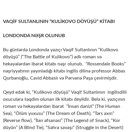
VAQİF SULTANLININ “KULİKOVO DÖYÜŞÜ” KİTABI
LONDONDA NƏŞR OLUNUB
Bu günlərdə Londonda yazıçı Vaqif Sultanlının “Kulikovo
döyüşü” (“The Battle of Kulikovo”) adlı roman və
hekayələrdən ibarət kitabı nəşr olunub. “Rossendale Books”
nəşriyyatının yayınladığı kitabı ingilis dilinə professor Abbas
Qurbanoğlu, Cavid Abbaslı və Pərvanə Paşa çevirmişdir.
Qeyd edək ki, “Kulikovo döyüşü” Vaqif Sultanlının ingilisdilli
oxuculara təqdim olunan ilk kitabı deyildir. Belə ki, yazıçının
roman və hekayələrdən ibarət “İnsan dənizi” (The Human
Sea), “Ölüm yuxusu” (The Dream of Death), “Tərs axın”
(Reverse flow), “İlan əfsanəsi” (The Legend of Snack), “Kor
düyün” (A Blind Tie), “Səhra savaşı” (Struggle in the Desert)