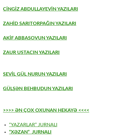
ÇİNGİZ ABDULLAYEVİN YAZILARI
ZAHİD SARITORPAĞIN YAZILARI
AKİF ABBASOVUN YAZILARI
ZAUR USTACIN YAZILARI
SEVİL GÜL NURUN YAZILARI
GÜLŞƏN BEHBUDUN YAZILARI
>>>> ƏN ÇOX OXUNAN HEKAYƏ <<<<
“YAZARLAR” JURNALI
“XƏZAN” JURNALI