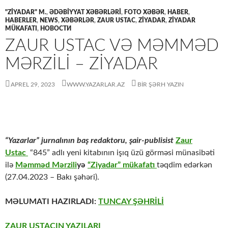
"ZİYADAR" M.
,
ƏDƏBIYYAT XƏBƏRLƏRI
,
FOTO XƏBƏR
,
HABER
,
HABERLER
,
NEWS
,
XƏBƏRLƏR
,
ZAUR USTAC
,
ZİYADAR
,
ZİYADAR
MÜKAFATI
,
НОВОСТИ
ZAUR USTAC VƏ MƏMMƏD
MƏRZİLİ – ZİYADAR
APREL 29, 2023
WWW.YAZARLAR.AZ
BIR ŞƏRH YAZIN
“Yazarlar” jurnalının baş redaktoru, şair-publisist
Zaur
Ustac
“845” adlı yeni kitabının işıq üzü görməsi münasibəti
ilə
Məmməd Mərzili
yə
“Ziyadar” mükafatı
təqdim edərkən
(27.04.2023 – Bakı şəhəri).
MƏLUMATI HAZIRLADI:
TUNCAY ŞƏHRİLİ
ZAUR USTACIN YAZILARI