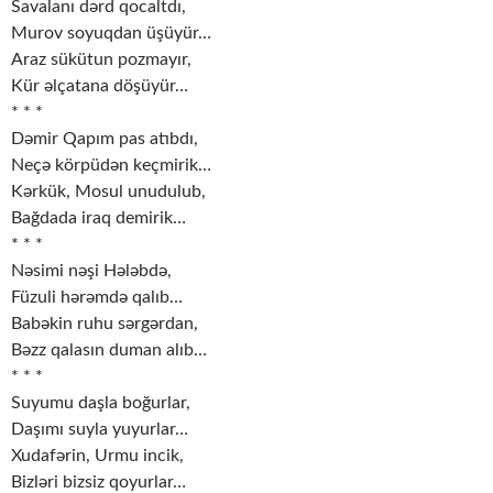
Savalanı dərd qocaltdı,
Murov soyuqdan üşüyür…
Araz sükütun pozmayır,
Kür əlçatana döşüyür…
* * *
Dəmir Qapım pas atıbdı,
Neçə körpüdən keçmirik…
Kərkük, Mosul unudulub,
Bağdada iraq demirik…
* * *
Nəsimi nəşi Hələbdə,
Füzuli hərəmdə qalıb…
Babəkin ruhu sərgərdan,
Bəzz qalasın duman alıb…
* * *
Suyumu daşla boğurlar,
Daşımı suyla yuyurlar…
Xudafərin, Urmu incik,
Bizləri bizsiz qoyurlar…