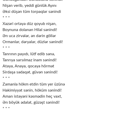
Nişan verib, yeddi günlük Ayını
Əksi düşən tüm torpaqlar sənindi
* * *
Xəzəri ortaya düz qoyub nişan,
Boynuna dolanan Hilal sənindi!
Ən uca zirvələr, ən dərin göllər
Ormanlar, dəryalar, düzlər sənindi!
* * *
Tanrının payıdı, lütf edib sənə,
Tanrıya sarsılmaz inam sənindi!
Ataya, Anaya, qocaya hörmət
Sirdaşa sədaqət, güvən sənindi!
* * *
Zamanla hökm etdin tüm yer üzünə
Hakimiyyət sənin, höküm sənindi!
Aman istəyəni kəsmədin heç vaxt,
Ən böyük ədalət, güzəşt sənindi!
* * *