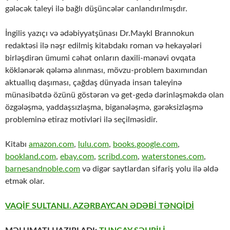
gələcək taleyi ilə bağlı düşüncələr canlandırılmışdır.
İngilis yazıçı və ədəbiyyatşünası Dr.Maykl Brannokun
redaktəsi ilə nəşr edilmiş kitabdakı roman və hekayələri
birləşdirən ümumi cəhət onların daxili-mənəvi ovqata
köklənərək qələmə alınması, mövzu-problem baxımından
aktuallıq daşıması, çağdaş dünyada insan taleyinə
münasibətdə özünü göstərən və get-gedə dərinləşməkdə olan
özgələşmə, yaddaşsızlaşma, biganələşmə, gərəksizləşmə
probleminə etiraz motivləri ilə seçilməsidir.
Kitabı
amazon.com
,
lulu.com
,
books.google.com
,
bookland.com
,
ebay.com
,
scribd.com
,
waterstones.com
,
barnesandnoble.com
və digər saytlardan sifariş yolu ilə əldə
etmək olar.
VAQİF SULTANLI. AZƏRBAYCAN ƏDƏBİ TƏNQİDİ