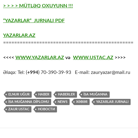
> > > > MÜTLƏQ OXUYUNN !!!
“YAZARLAR” JURNALI PDF
YAZARLAR.AZ
===============================================
<<<<
WWW.YAZARLAR.AZ
və
WWW.USTAC.AZ
>>>>
Əlaqə:
Tel: (
+994
) 70-390-39-93 E-mail: zauryazar@mail.ru
ELNUR UĞUR
HABER
HABERLER
İSA MUĞANNA
İSA MUĞANNA DİPLOMU
NEWS
XƏBƏR
YAZARLAR JURNALI
ZAUR USTAC
НОВОСТИ