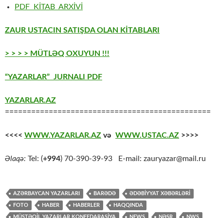
PDF KİTAB ARXİVİ
ZAUR USTACIN SATIŞDA OLAN KİTABLARI
> > > > MÜTLƏQ OXUYUN !!!
“YAZARLAR” JURNALI PDF
YAZARLAR.AZ
===============================================
<<<<
WWW.YAZARLAR.AZ
və
WWW.USTAC.AZ
>>>>
Əlaqə:
Tel: (
+994
) 70-390-39-93 E-mail: zauryazar@mail.ru
AZƏRBAYCAN YAZARLARI
BARƏDƏ
ƏDƏBİYYAT XƏBƏRLƏRİ
FOTO
HABER
HABERLER
HAQQINDA
MÜSTƏQİL YAZARLAR KONFEDARASİYA
NEWS
NƏSR
NWS