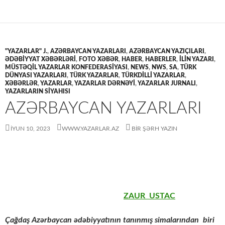
"YAZARLAR" J.
,
AZƏRBAYCAN YAZARLARI
,
AZƏRBAYCAN YAZIÇILARI
,
ƏDƏBIYYAT XƏBƏRLƏRI
,
FOTO XƏBƏR
,
HABER
,
HABERLER
,
İLİN YAZARI
,
MÜSTƏQİL YAZARLAR KONFEDERASİYASI
,
NEWS
,
NWS
,
SA
,
TÜRK
DÜNYASI YAZARLARI
,
TÜRK YAZARLAR
,
TÜRKDİLLİ YAZARLAR
,
XƏBƏRLƏR
,
YAZARLAR
,
YAZARLAR DƏRNƏYİ
,
YAZARLAR JURNALI
,
YAZARLARIN SİYAHISI
AZƏRBAYCAN YAZARLARI
İYUN 10, 2023
WWW.YAZARLAR.AZ
BIR ŞƏRH YAZIN
ZAUR USTAC
Çağdaş Azərbaycan ədəbiyyatının tanınmış simalarından biri