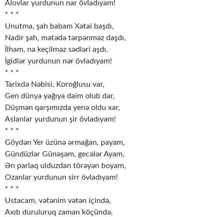
Alovlar yurdunun nar övladıyam!
* * *
Unutma, şah babam Xətai başdı,
Nadir şah, mətədə tərpənməz daşdı,
İlham, nə keçilməz sədləri aşdı,
İgidlər yurdunun nər övladıyam!
* * *
Tarixdə Nəbisi, Koroğlusu var,
Gen dünya yağıya daim olub dar,
Düşmən qarşımızda yenə oldu xar,
Aslanlar yurdunun şir övladıyam!
* * *
Göydən Yer üzünə ərmağan, payam,
Gündüzlər Günəşəm, gecələr Ayam,
Ən parlaq ulduzdan törəyən boyam,
Ozanlar yurdunun sirr övladıyam!
* * *
Ustacam, vətənim vətən içində,
Axıb duruluruq zaman köçündə,