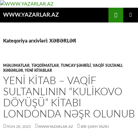
Axtar
WWW.YAZARLAR.AZ
MÜHTƏVIYYATA
ƏSAS
KEÇ
MENYU
Kateqoriya arxivləri: XƏBƏRLƏR
MƏLUMATLAR
,
TƏQDİMATLAR
,
TUNCAY ŞƏHRİLİ
,
VAQİF SULTANLI
,
XƏBƏRLƏR
,
YENİ KİTABLAR
YENİ KİTAB – VAQİF
SULTANLININ “KULİKOVO
DÖYÜŞÜ” KİTABI
LONDONDA NƏŞR OLUNUB
İYUN 28, 2023
WWW.YAZARLAR.AZ
BIR ŞƏRH YAZIN