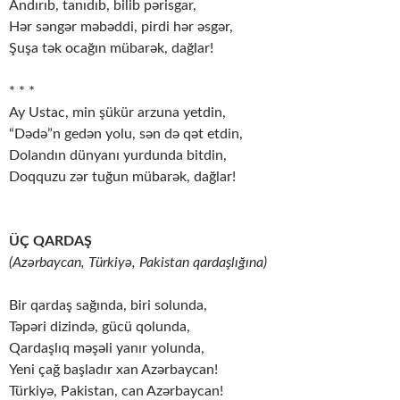
Andırıb, tanıdıb, bilib pərisgar,
Hər səngər məbəddi, pirdi hər əsgər,
Şuşa tək ocağın mübarək, dağlar!
* * *
Ay Ustac, min şükür arzuna yetdin,
“Dədə”n gedən yolu, sən də qət etdin,
Dolandın dünyanı yurdunda bitdin,
Doqquzu zər tuğun mübarək, dağlar!
ÜÇ QARDAŞ
(Azərbaycan, Türkiyə, Pakistan qardaşlığına)
Bir qardaş sağında, biri solunda,
Təpəri dizində, gücü qolunda,
Qardaşlıq məşəli yanır yolunda,
Yeni çağ başladır xan Azərbaycan!
Türkiyə, Pakistan, can Azərbaycan!