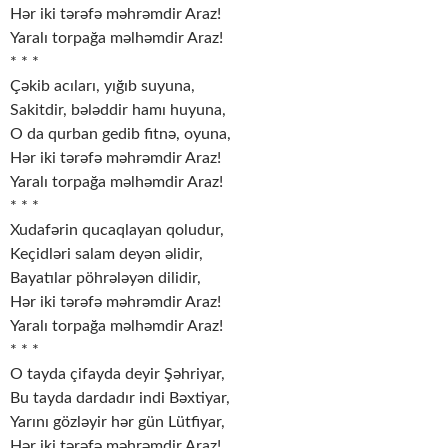
Hər iki tərəfə məhrəmdir Araz!
Yaralı torpağa məlhəmdir Araz!
* * *
Çəkib acıları, yığıb suyuna,
Sakitdir, bələddir hamı huyuna,
O da qurban gedib fitnə, oyuna,
Hər iki tərəfə məhrəmdir Araz!
Yaralı torpağa məlhəmdir Araz!
* * *
Xudafərin qucaqlayan qoludur,
Keçidləri salam deyən əlidir,
Bayatılar pöhrələyən dilidir,
Hər iki tərəfə məhrəmdir Araz!
Yaralı torpağa məlhəmdir Araz!
* * *
O tayda çifayda deyir Şəhriyar,
Bu tayda dardadır indi Bəxtiyar,
Yarını gözləyir hər gün Lütfiyar,
Hər iki tərəfə məhrəmdir Araz!