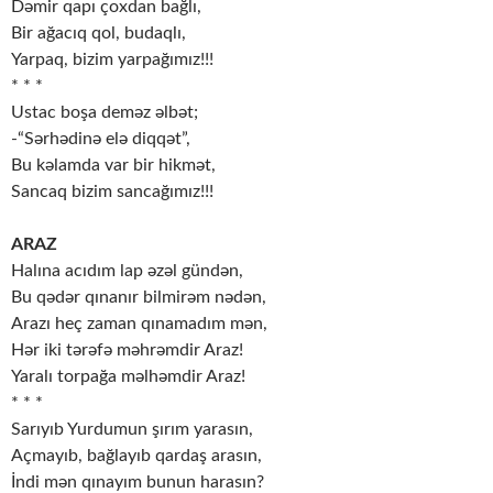
Dəmir qapı çoxdan bağlı,
Bir ağacıq qol, budaqlı,
Yarpaq, bizim yarpağımız!!!
* * *
Ustac boşa deməz əlbət;
-“Sərhədinə elə diqqət”,
Bu kəlamda var bir hikmət,
Sancaq bizim sancağımız!!!
ARAZ
Halına acıdım lap əzəl gündən,
Bu qədər qınanır bilmirəm nədən,
Arazı heç zaman qınamadım mən,
Hər iki tərəfə məhrəmdir Araz!
Yaralı torpağa məlhəmdir Araz!
* * *
Sarıyıb Yurdumun şırım yarasın,
Açmayıb, bağlayıb qardaş arasın,
İndi mən qınayım bunun harasın?