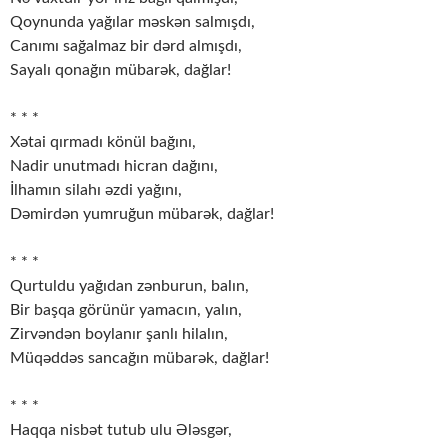
Qoynunda yağılar məskən salmışdı,
Canımı sağalmaz bir dərd almışdı,
Sayalı qonağın mübarək, dağlar!
* * *
Xətai qırmadı könül bağını,
Nadir unutmadı hicran dağını,
İlhamın silahı əzdi yağını,
Dəmirdən yumruğun mübarək, dağlar!
* * *
Qurtuldu yağıdan zənburun, balın,
Bir başqa görünür yamacın, yalın,
Zirvəndən boylanır şanlı hilalın,
Müqəddəs sancağın mübarək, dağlar!
* * *
Haqqa nisbət tutub ulu Ələsgər,