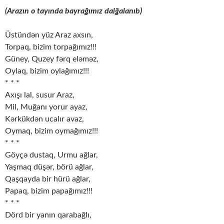
(Arazın o tayında bayrağımız dal
ğalanıb)
Üstündən yüz Araz axsın,
Torpaq, bizim torpağımız!!!
Güney, Quzey fərq eləməz,
Oylaq, bizim oylağımız!!!
* * *
Axışı lal, susur Araz,
Mil, Muğanı yorur ayaz,
Kərkükdən ucalır avaz,
Oymaq, bizim oymağımız!!!
* * *
Göyçə dustaq, Urmu ağlar,
Yaşmaq düşər, börü ağlar,
Qaşqayda bir hürü ağlar,
Papaq, bizim papağımız!!!
* * *
Dörd bir yanın qarabağlı,