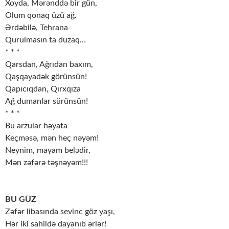
Xoyda, Mərənddə bir gün,
Olum qonaq üzü ağ.
Ərdəbilə, Tehrana
Qurulmasın ta duzaq…
* * *
Qarsdan, Ağrıdan baxım,
Qaşqayadək görünsün!
Qapıcıqdan, Qırxqıza
Ağ dumanlar sürünsün!
* * *
Bu arzular həyata
Keçməsə, mən heç nəyəm!
Neynim, mayam belədir,
Mən zəfərə təşnəyəm!!!
BU GÜZ
Zəfər libasında sevinc göz yaşı,
Hər iki sahildə dayanıb ərlər!