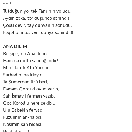
* * *
Tutduğun yol tək Tanrının yoludu,
Aydın zəka, tər düşüncə sənindi!
Çoxu deyir, tay dünyanın sonudu,
Fəqət bilməz, yeni dünya sənindi!!!
ANA DİLİM
Bu şip-şirin Ana dilim,
Həm də qutlu sancağımdır!
Min illərdir Ata Yurdun
Sərhədini bəlirləyir…
Ta Şumerdən üzü bəri,
Dədəm Qorqud öyüd verib,
Şah İsmayıl fərman yazıb,
Qoç Koroğlu nərə çəkib…
Ulu Babəkin fəryadı,
Füzulinin ah-naləsi,
Nəsimin şah nidası,
Bu dildədir!!!