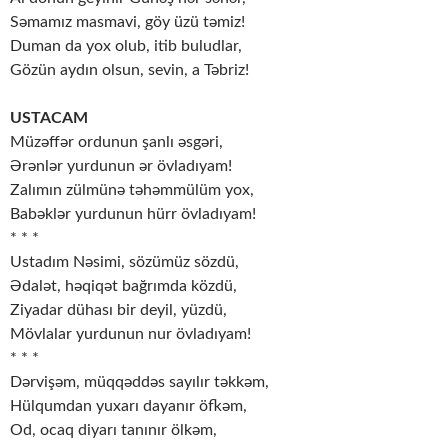
Səmamız masmavi, göy üzü təmiz!
Duman da yox olub, itib buludlar,
Gözün aydın olsun, sevin, a Təbriz!
USTACAM
Müzəffər ordunun şanlı əsgəri,
Ərənlər yurdunun ər övladıyam!
Zalımın zülmünə təhəmmülüm yox,
Babəklər yurdunun hürr övladıyam!
* * *
Ustadım Nəsimi, sözümüz sözdü,
Ədalət, həqiqət bağrımda közdü,
Ziyadar dühası bir deyil, yüzdü,
Mövlalar yurdunun nur övladıyam!
* * *
Dərvişəm, müqqəddəs sayılır təkkəm,
Hülqumdan yuxarı dayanır öfkəm,
Od, ocaq diyarı tanınır ölkəm,