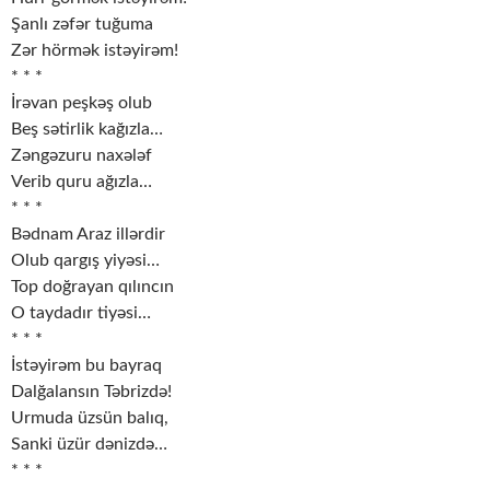
Şanlı zəfər tuğuma
Zər hörmək istəyirəm!
* * *
İrəvan peşkəş olub
Beş sətirlik kağızla…
Zəngəzuru naxələf
Verib quru ağızla…
* * *
Bədnam Araz illərdir
Olub qargış yiyəsi…
Top doğrayan qılıncın
O taydadır tiyəsi…
* * *
İstəyirəm bu bayraq
Dalğalansın Təbrizdə!
Urmuda üzsün balıq,
Sanki üzür dənizdə…
* * *