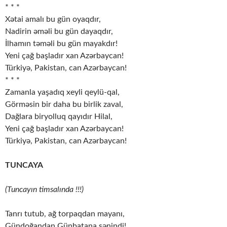
* * *
Xətai amalı bu gün oyaqdır,
Nadirin əməli bu gün dayaqdır,
İlhamın təməli bu gün mayakdır!
Yeni çağ başladır xan Azərbaycan!
Türkiyə, Pakistan, can Azərbaycan!
* * *
Zamanla yaşadıq xeyli qeylü-qal,
Görməsin bir daha bu birlik zaval,
Dağlara biryolluq qayıdır Hilal,
Yeni çağ başladır xan Azərbaycan!
Türkiyə, Pakistan, can Azərbaycan!
TUNCAYA
(Tuncayın timsalında !!!)
Tanrı tutub, ağ torpaqdan mayanı,
Gündoğandan Günbatana sənindi!