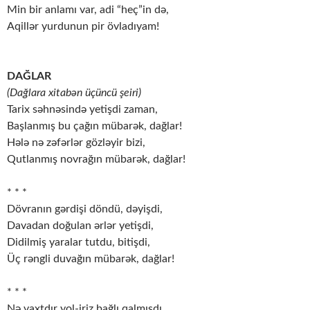
Min bir anlamı var, adi “heç”in də,
Aqillər yurdunun pir övladıyam!
DAĞLAR
(Dağlara xitabən üçüncü şeiri)
Tarix səhnəsində yetişdi zaman,
Başlanmış bu çağın mübarək, dağlar!
Hələ nə zəfərlər gözləyir bizi,
Qutlanmış novrağın mübarək, dağlar!
* * *
Dövranın gərdişi döndü, dəyişdi,
Davadan doğulan ərlər yetişdi,
Didilmiş yaralar tutdu, bitişdi,
Üç rəngli duvağın mübarək, dağlar!
* * *
Nə vaxtdır yol-iriz bağlı qalmışdı,