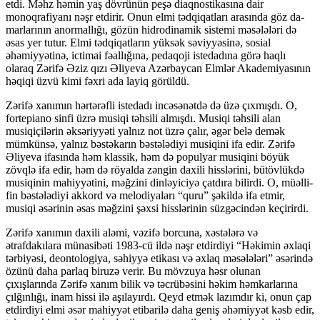
etdi. Məhz həmin yaş dövrünün peşə diaqnostika­sına dair
monoqrafiyanı nəşr etdirir. Onun elmi tədqiqatları arasında göz da­
mar­larının anormallığı, gözün hidrodinamik sistemi məsələləri də
əsas yer tutur. Elmi tədqiqatların yüksək səviyyəsinə, sosial
əhəmiyyətinə, ictimai fəallığına, pedaqoji istedadına görə haqlı
olaraq Zərifə Əziz qızı Əliyeva Azərbaycan Elm­lər Akademiyasının
həqiqi üzvü kimi fəxri ada layiq görüldü.
Zərifə xanımın hərtərəfli istedadı incəsənətdə də üzə çıxmışdı. O,
forte­pi­a­no sinfi üzrə musiqi təhsili almışdı. Musiqi təhsili alan
musiqiçilərin əksəriy­yə­ti yal­nız not üzrə çalır, əgər belə demək
mümkünsə, yalnız bəstəkarın bəstələ­di­yi mu­siqini ifa edir. Zərifə
Əliyeva ifasında həm klassik, həm də populyar musiqini bö­­­­­yük
zövqlə ifa edir, həm də röyalda zəngin daxili hisslərini, bü­töv­­­lük­də
musiqinin mahiyyətini, məğzini dinləyiciyə çatdıra bilirdi. O, müəl­li­
fin bəstələdiyi akkord və melodiyaları “quru” şəkildə ifa etmir,
musiqi əsərinin əsas məğ­zini şəxsi hisslərinin süzgəcindən keçirirdi.
Zərifə xanımın daxili aləmi, vəzifə borcuna, xəstələrə və
ətrafdakılara münasibəti 1983-cü ildə nəşr etdirdiyi “Həkimin əxlaqi
tərbiyəsi, deontologiya, səhiy­­yə etikası və əxlaq məsələləri” əsərində
özünü daha parlaq biruzə verir. Bu möv­­zuya həsr olunan
çıxışlarında Zərifə xanım bilik və təcrübəsini həkim həmkarlarına
çılğınlığı, inam hissi ilə aşılayırdı. Qeyd etmək lazımdır ki, onun çap
et­dirdiyi elmi əsər mahiyyət etibarilə daha geniş əhəmiyyət kəsb edir,