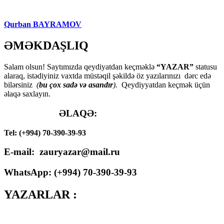
Qurban BAYRAMOV
ƏMƏKDAŞLIQ
Salam olsun! Saytımızda qeydiyatdan keçməklə
“YAZAR”
statusu
alaraq, istədiyiniz vaxtda müstəqil şəkildə öz yazılarınızı dərc edə
bilərsiniz
(
bu çox sadə və asandır
).
Qeydiyyatdan keçmək üçün
əlaqə saxlayın.
ƏLAQƏ:
Tel: (+994) 70-390-39-93
E-mail: zauryazar@mail.ru
WhatsApp: (
+994
) 70-390-39-93
YAZARLAR :