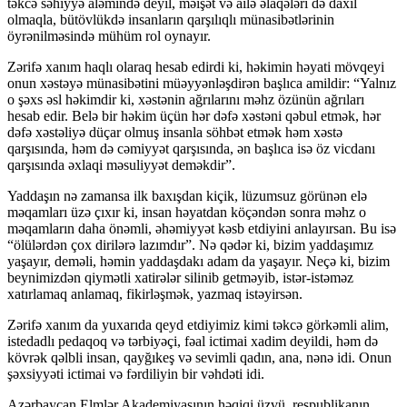
təkcə səhiyyə aləmində deyil, məişət və ailə əlaqələri də daxil
olmaqla, bütövlükdə insan­la­rın qarşılıqlı münasibətlərinin
öyrənilməsində mühüm rol oynayır.
Zərifə xanım haqlı olaraq hesab edirdi ki, həkimin həyati mövqeyi
onun xəstəyə münasibətini müəyyənləşdirən başlıca amildir: “Yalnız
o şəxs əsl hə­kim­­dir ki, xəstənin ağrılarını məhz özünün ağrıları
hesab edir. Belə bir həkim üçün hər də­fə xəstəni qəbul etmək, hər
dəfə xəstəliyə düçar olmuş insanla söhbət et­­mək həm xəstə
qarşısında, həm də cəmiyyət qarşısında, ən başlıca isə öz vic­danı
qarşı­sın­da əxlaqi məsuliyyət deməkdir”.
Yaddaşın nə zamansa ilk baxışdan kiçik, lüzumsuz görünən elə
məqamları üzə çıxır ki, insan həyatdan köçəndən sonra məhz o
məqamların daha önəmli, əhəmiyyət kəsb etdiyini anlayırsan. Bu isə
“ölülərdən çox dirilərə lazımdır”. Nə qədər ki, bizim yaddaşımız
yaşayır, deməli, həmin yaddaşdakı adam da yaşayır. Ne­çə ki, bizim
beynimizdən qiymətli xatirələr silinib getməyib, istər-istəməz
xatırlamaq anlamaq, fikirləşmək, yazmaq istəyirsən.
Zərifə xanım da yuxarıda qeyd etdiyimiz kimi təkcə görkəmli alim,
iste­dad­lı pedaqoq və tərbiyəçi, fəal icti­mai xadim deyildi, həm də
kövrək qəlbli insan, qayğıkeş və sevimli qadın, ana, nə­nə idi. Onun
şəxsiyyəti ictimai və fərdiliyin bir vəhdəti idi.
Azərbaycan Elmlər Akademiyasının həqiqi üzvü, respublikanın