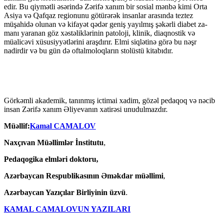
edir. Bu qiymətli əsərində Zərifə xa­nım bir sosial mənbə kimi Orta
Asiya və Qafqaz regionunu götürərək insanlar ara­sında teztez
müşahidə olunan və kifayət qədər geniş yayılmış şəkərli diabet za­
manı yaranan göz xəstəliklərinin patoloji, klinik, diaqnostik və
müalicəvi xüsusiyyətlərini araş­dırır. Elmi siqlətinə görə bu nəşr
nadirdir və bu gün də oftalmo­loqların sto­lüs­tü kitabıdır.
Görkəmli akademik, tanınmış ictimai xadim, gözəl pedaqoq və nəcib
insan Zərifə xanım Əliyevanın xatirəsi unudulmazdır.
Müəllif:
Kamal CAMALOV
Naxçıvan Müəllimlər İnstitutu
,
Pedaqogika elmləri doktoru,
Azərbaycan Respublikasının Əməkdar müəllimi
,
Azərbaycan Yazıçılar Birliyinin üzvü
.
KAMAL CAMALOVUN YAZILARI