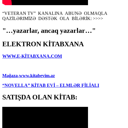
“VETERAN TV” KANALINA ABUNƏ OLMAQLA
QAZİLƏRIMİZƏ DƏSTƏK OLA BİLƏRİK: >>>>
"…yazarlar, ancaq yazarlar…"
ELEKTRON KİTABXANA
WWW.E-KİTABXANA.COM
Mağaza-www.kitabevim.az
“NOVELLA” KİTAB EVİ – ELMLƏR FİLİALI
SATIŞDA OLAN KİTAB: