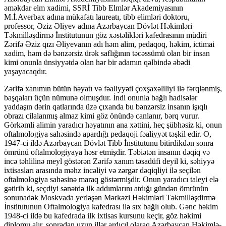
əməkdar elm xadimi, SSRİ Tibb Elmlər Akademiyasının
M.İ.Averbax adına mükafatı laureatı, tibb elimləri dok­to­ru,
professor, Əziz Əliyev adına Azərbaycan Dövlət Həkimləri
Təkmilləşdirmə İns­ti­­tutunun göz xəstəlikləri kafedrasının müdiri
Zərifə Əziz qızı Əliyevanın adı həm alim, pedaqoq, həkim, ictimai
xadim, həm də bənzərsiz ürək saflığının tə­cəs­­­sümü olan bir insan
kimi onunla ünsiyyətdə olan hər bir adamın qəlbində əbə­di
yaşayacaqdır.
Zərifə xanımın bütün həyatı və fəaliyyəti çoxşaxəliliyi ilə fərqlənmiş,
başqala­rı üçün nümunə olmuşdur. İndi onunla bağlı hadisələr
yaddaşın dərin qat­la­rın­da üzə çıxanda bu bənzərsiz insanın işıqlı
obrazı cilalanmış almaz kimi göz önün­də can­lanır, bərq vurur.
Görkəmli alimin yaradıcı həyatının ana xəttini, heç şüb­hə­siz ki, onun
oftalmologiya sahəsində apardığı pedaqoji fəaliyyət təşkil edir. O,
1947-ci ildə Azərbaycan Dövlət Tibb İnstitutunu bitirdikdən sonra
öm­rü­nü of­ta­l­mo­logiyaya həsr etmişdir. Təbiətən insanın dəqiq və
incə təhlilinə meyl göstərən Zərifə xanım təsadüfi deyil ki, səhiyyə
ixtisasları arasında məhz in­cəliyi və zərgər dəqiqliyi ilə seçilən
oftalmologiya sahəsinə maraq göstər­miş­dir. Onun yaradıcı taleyi elə
gətirib ki, seçdiyi sənətdə ilk addımla­rı­nı atdığı gündən ömrünün
sonunadək Moskvada yerləşən Mərkəzi Həkimləri Təkmilləşdirmə
İns­ti­tutunun Oftalmologiya kafedrası ilə sıx bağlı olub. Gənc həkim
1948-ci ildə bu kafedrada ilk ixtisas kursunu keçir, göz həkimi
diplomu alır, sonradan uzun illər ardıcıl olaraq Azərbaycan Həkim­lə­