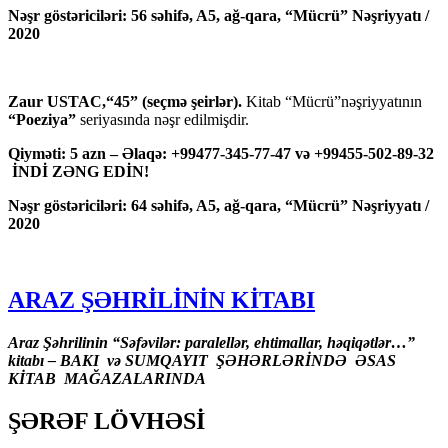
Nəşr göstəriciləri: 56 səhifə, A5, ağ-qara, “Mücrü” Nəşriyyatı /
2020
Zaur USTAC,“45” (seçmə şeirlər).
Kitab “Mücrü”nəşriyyatının
“Poeziya”
seriyasında nəşr edilmişdir.
Qiyməti: 5 azn – Əlaqə: +99477-345-77-47 və +99455-502-89-32
İNDİ ZƏNG EDİN!
Nəşr göstəriciləri: 64 səhifə, A5, ağ-qara, “Mücrü” Nəşriyyatı /
2020
ARAZ ŞƏHRİLİNİN KİTABI
Araz Şəhrilinin “Səfəvilər: paralellər, ehtimallar, həqiqətlər…”
kitabı – BAKI və SUMQAYIT ŞƏHƏRLƏRİNDƏ ƏSAS
KİTAB MAĞAZALARINDA
ŞƏRƏF LÖVHƏSİ