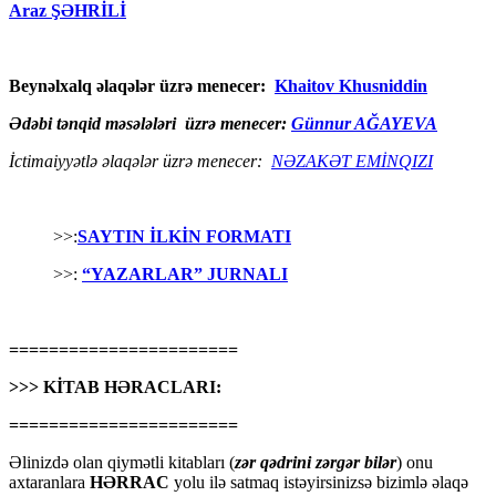
Araz ŞƏHRİLİ
Beynəlxalq əlaqələr üzrə menecer:
Khaitov Khusniddin
Ədəbi tənqid məsələləri üzrə menecer:
Günnur AĞAYEVA
İctimaiyyətlə əlaqələr üzrə menecer:
NƏZAKƏT EMİNQIZI
>>:
SAYTIN İLKİN FORMATI
>>:
“YAZARLAR” JURNALI
=======================
>>> KİTAB HƏRACLARI:
=======================
Əlinizdə olan qiymətli kitabları (
zər qədrini zərgər bilər
) onu
axtaranlara
HƏRRAC
yolu ilə satmaq istəyirsinizsə bizimlə əlaqə