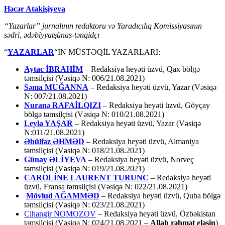
Həcər Atakişiyeva
“Yazarlar” jurnalının redaktoru və Yaradıcılıq Komissiyasının
sədri, ədəbiyyatşünas-tənqidçı
“
YAZARLAR
“IN MÜSTƏQİL YAZARLARI:
Aytac İBRAHİM
– Redaksiya heyəti üzvü, Qax bölgə
təmsilçisi (Vəsiqə N: 006/21.08.2021)
Səma MUĞANNA
– Redaksiya heyəti üzvü, Yazar (Vəsiqə
N: 007/21.08.2021)
Nuranə RAFAİLQIZI
– Redaksiya heyəti üzvü, Göyçay
bölgə təmsilçisi (Vəsiqə N: 010/21.08.2021)
Leyla YAŞAR
– Redaksiya heyəti üzvü, Yazar (Vəsiqə
N:011/21.08.2021)
Əbülfəz ƏHMƏD
– Redaksiya heyəti üzvü, Almaniya
təmsilçisi (Vəsiqə N: 018/21.08.2021)
Günay ƏLİYEVA
– Redaksiya heyəti üzvü, Norveç
təmsilçisi (Vəsiqə N: 019/21.08.2021)
CAROLİNE LAURENT TURUNC
– Redaksiya heyəti
üzvü, Fransa təmsilçisi (Vəsiqə N: 022/21.08.2021)
Mövlud AĞAMMƏD
– Redaksiya heyəti üzvü, Quba bölgə
təmsilçisi (Vəsiqə N: 023/21.08.2021)
Cihangir NOMOZOV
– Redaksiya heyəti üzvü, Özbəkistan
təmsilçisi (Vəsiqə N: 024/21.08.2021 –
Allah rəhmət eləsin
)