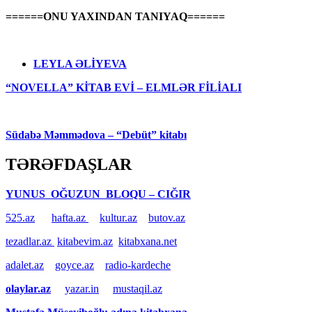
======ONU YAXINDAN TANIYAQ======
LEYLA ƏLİYEVA
“NOVELLA” KİTAB EVİ – ELMLƏR FİLİALI
Südabə Məmmədova – “Debüt” kitabı
TƏRƏFDAŞLAR
YUNUS OĞUZUN BLOQU – CIĞIR
525.az
hafta.az
kultur.az
butov.az
tezadlar.az
kitabevim.az
kitabxana.net
adalet.az
goyce.az
radio-kardeche
olaylar.az
yazar.in
mustaqil.az