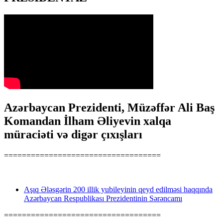
Azərbaycan Prezidenti, Müzəffər Ali Baş
Komandan İlham Əliyevin xalqa
müraciəti və digər çıxışları
===================================
Aşıq Ələsgərin 200 illik yubileyinin qeyd edilməsi haqqında
Azərbaycan Respublikası Prezidentinin Sərəncamı
===================================