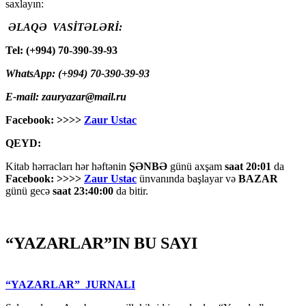
saxlayın:
ƏLAQƏ VASİTƏLƏRİ:
Tel: (+994) 70-390-39-93
WhatsApp: (+994) 70-390-39-93
E-mail: zauryazar@mail.ru
Facebook: >>>>
Zaur Ustac
QEYD:
Kitab hərracları hər həftənin
ŞƏNBƏ
günü axşam
saat 20:01
da
Facebook: >>>>
Zaur Ustac
ünvanında başlayar və
BAZAR
günü gecə
saat 23:40:00
da bitir.
“YAZARLAR”IN BU SAYI
“YAZARLAR” JURNALI