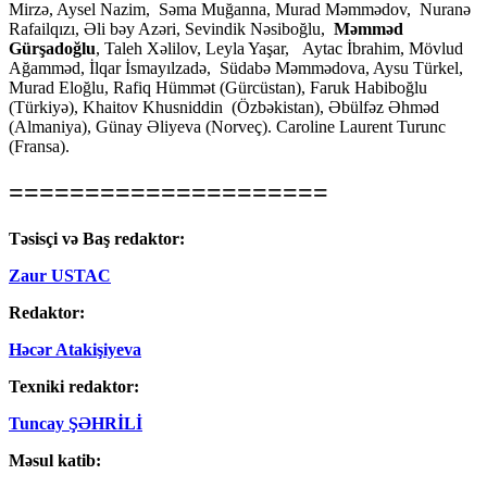
Mirzə, Aysel Nazim, Səma Muğanna, Murad Məmmədov, Nuranə
Rafailqızı, Əli bəy Azəri, Sevindik Nəsiboğlu,
Məmməd
Gürşadoğlu
, Taleh Xəlilov, Leyla Yaşar, Aytac İbrahim, Mövlud
Ağamməd, İlqar İsmayılzadə, Südabə Məmmədova, Aysu Türkel,
Murad Eloğlu, Rafiq Hümmət (Gürcüstan), Faruk Habiboğlu
(Türkiyə), Khaitov Khusniddin (Özbəkistan), Əbülfəz Əhməd
(Almaniya), Günay Əliyeva (Norveç). Caroline Laurent Turunc
(Fransa).
=====================
Təsisçi və Baş redaktor:
Zaur USTAC
Redaktor:
Həcər Atakişiyeva
Texniki redaktor:
Tuncay ŞƏHRİLİ
Məsul katib: