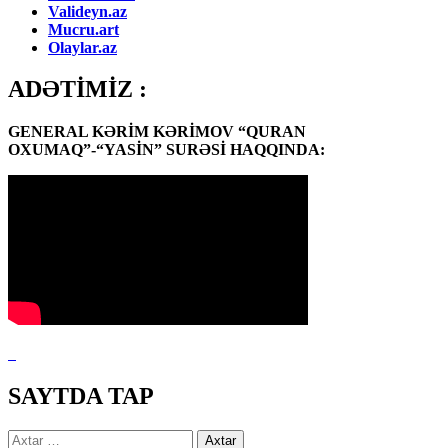
Valideyn.az
Mucru.art
Olaylar.az
ADƏTİMİZ :
GENERAL KƏRİM KƏRİMOV “QURAN
OXUMAQ”-“YASİN” SURƏSİ HAQQINDA:
SAYTDA TAP
Axtarış: