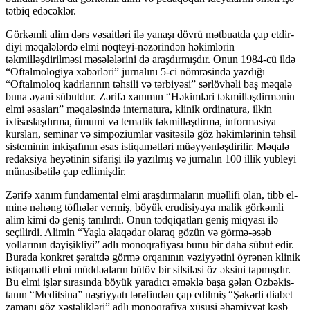
tətbiq edəcəklər.
Görkəmli alim dərs vəsaitləri ilə yanaşı dövrü mətbuatda çap etdir­
diyi məqalələrdə elmi nöqteyi-nəzərindən həkimlərin
təkmilləşdirilməsi mə­sə­lə­lə­rini də araşdırmışdır. Onun 1984-cü ildə
“Oftalmologiya xəbərləri” jurnalını 5-ci nömrəsində yazdığı
“Oftalmoloq kadrlarının təhsili və tərbiyəsi” sərlövhəli baş məqa­lə
buna əyani sübutdur. Zərifə xanımın “Həkimləri təkmilləşdirmənin
elmi əsas­­­ları” mə­qaləsində internatura, klinik ordinatura, ilkin
ixtisaslaşdırma, ümumi və tematik təkmilləşdirmə, informasiya
kursları, seminar və simpoziumlar vasitəsilə göz həkimlərinin təhsil
sisteminin inkişafının əsas istiqamətləri müəyyən­ləş­­dirilir. Məqalə
redaksiya heyətinin sifarişi ilə yazılmış və jurnalın 100 illik yub­leyi
münasibətilə çap edlimişdir.
Zərifə xanım fundamental elmi araşdırmaların müəllifi olan, tibb­ el­
minə nəhəng töfhələr vermiş, böyük erudisiyaya malik görkəmli
alim kimi də ge­niş tanılırdı. Onun tədqiqatları geniş miqyası ilə
seçilirdi. Alimin “Yaşla əla­­qə­dar olaraq gözün və görmə-əsəb
yollarının dəyişikliyi” adlı monoqrafiyası bunu bir daha sübut edir.
Burada konkret şəraitdə görmə orqanının vəziyyətini öyrənən klinik
istiqamətli elmi müddəaların bütöv bir silsiləsi öz əksini tapmış­dır.
Bu elmi işlər sırasında böyük yaradıcı əməklə başa gələn Ozbəkis­
tanın “Me­dit­sina” nəşriyyatı tərəfindən çap edilmiş “Şəkərli diabet
zamanı göz xəstəlik­ləri” adlı monoq­­rafiya xüsusi əhəmiyyət kəsb