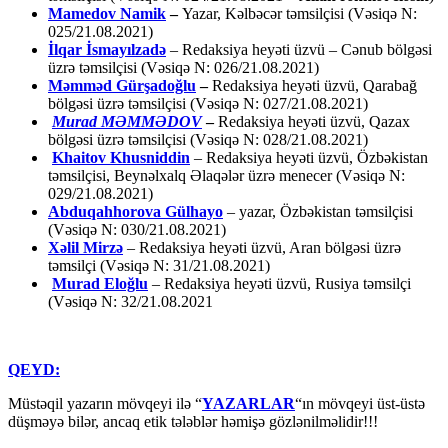
Mamedov Namik
–
Yazar, Kəlbəcər təmsilçisi (Vəsiqə N:
025/21.08.2021)
İlqar İsmayılzadə
–
Redaksiya heyəti üzvü – Cənub bölgəsi
üzrə təmsilçisi (Vəsiqə N: 026/21.08.2021)
Məmməd Gürşadoğlu
–
Redaksiya heyəti üzvü, Qarabağ
bölgəsi üzrə təmsilçisi (Vəsiqə N: 027/21.08.2021)
Murad MƏMMƏDOV
–
Redaksiya heyəti üzvü, Qazax
bölgəsi üzrə təmsilçisi (Vəsiqə N: 028/21.08.2021)
Khaitov Khusniddin
– Redaksiya heyəti üzvü, Özbəkistan
təmsilçisi, Beynəlxalq Əlaqələr üzrə menecer (Vəsiqə N:
029/21.08.2021)
Abduqahhorova Gülhayo
– yazar, Özbəkistan təmsilçisi
(Vəsiqə N: 030/21.08.2021)
Xəlil Mirzə
– Redaksiya heyəti üzvü, Aran bölgəsi üzrə
təmsilçi (Vəsiqə N: 31/21.08.2021)
Murad Eloğlu
– Redaksiya heyəti üzvü, Rusiya təmsilçi
(Vəsiqə N: 32/21.08.2021
QEYD:
Müstəqil yazarın mövqeyi ilə “
YAZARLAR
“ın mövqeyi üst-üstə
düşməyə bilər, ancaq etik tələblər həmişə gözlənilməlidir!!!