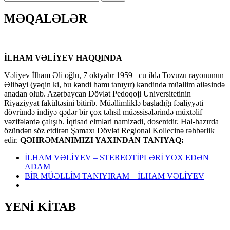
MƏQALƏLƏR
İLHAM VƏLİYEV HAQQINDA
Vəliyev İlham Əli oğlu, 7 oktyabr 1959 –cu ildə Tovuzu rayonunun
Əlibəyi (yəqin ki, bu kəndi hamı tanıyır) kəndində müəllim ailəsində
anadan olub. Azərbaycan Dövlət Pedoqoji Universitetinin
Riyaziyyat fakültəsini bitirib. Müəllimliklə başladığı fəaliyyəti
dövründə indiyə qədər bir çox təhsil müəssisələrində müxtəlif
vəzifələrdə çalışıb. İqtisad elmləri namizədi, dosentdir. Hal-hazırda
özündən söz etdirən Şamaxı Dövlət Regional Kollecinə rəhbərlik
edir.
QƏHRƏMANIMIZI YAXINDAN TANIYAQ:
İLHAM VƏLİYEV – STEREOTİPLƏRİ YOX EDƏN
ADAM
BİR MÜƏLLİM TANIYIRAM – İLHAM VƏLİYEV
YENİ KİTAB