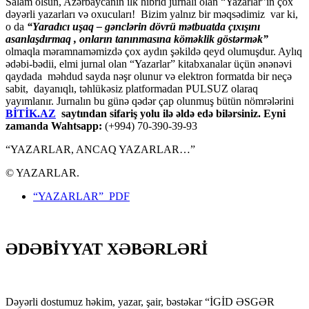
Salam olsun, Azərbaycanın ilk hibrid jurnalı olan “Yazarlar”ın çox
dəyərli yazarları və oxucuları! Bizim yalnız bir məqsədimiz var ki,
o da
“
Yaradıcı uşaq – gәnclәrin dövrü mәtbuatda çıxışını
asanlaşdırmaq , onların tanınmasına kömәklik göstәrmәk”
olmaqla məramnaməmizdə çox aydın şəkildə qeyd olumuşdur. Aylıq
ədəbi-bədii, elmi jurnal olan “Yazarlar” kitabxanalar üçün ənənəvi
qaydada məhdud sayda nəşr olunur və elektron formatda bir neçə
sabit, dayanıqlı, təhlükəsiz platformadan PULSUZ olaraq
yayımlanır. Jurnalın bu günə qədər çap olunmuş bütün nömrələrini
BİTİK.AZ
saytından sifariş yolu ilə əldə edə bilərsiniz. Eyni
zamanda Wahtsapp:
(+994) 70-390-39-93
“YAZARLAR, ANCAQ YAZARLAR…”
© YAZARLAR.
“YAZARLAR” PDF
ƏDƏBİYYAT XƏBƏRLƏRİ
Dəyərli dostumuz həkim, yazar, şair, bəstəkar “İGİD ƏSGƏR