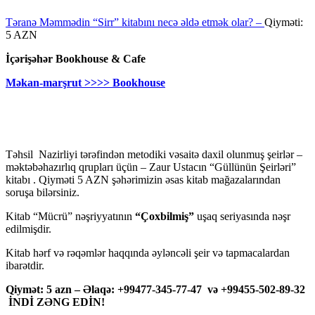
Təranə Məmmədin “Sirr” kitabını necə əldə etmək olar? –
Qiyməti:
5 AZN
İçərişəhər Bookhouse & Cafe
Məkan-marşrut >>>> Bookhouse
Təhsil Nazirliyi tərəfindən metodiki vəsaitə daxil olunmuş şeirlər –
məktəbəhazırlıq qrupları üçün – Zaur Ustacın “Güllünün Şeirləri”
kitabı . Qiyməti 5 AZN şəhərimizin əsas kitab mağazalarından
soruşa bilərsiniz.
Kitab “Mücrü” nəşriyyatının
“Çoxbilmiş”
uşaq seriyasında nəşr
edilmişdir.
Kitab hərf və rəqəmlər haqqında əyləncəli şeir və tapmacalardan
ibarətdir.
Qiymət: 5 azn – Əlaqə: +99477-345-77-47 və +99455-502-89-32
İNDİ ZƏNG EDİN!