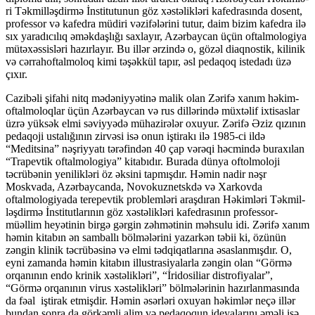
ri Tək­milləşdirmə İnstitutunun göz xəstəlikləri kafedrasında dosent,
professor və ka­fedra müdiri vəzifələrini tutur, daim bizim kafedra ilə
sıx yaradıcılıq əmək­daş­­lı­ğı saxlayır, Azərbaycan üçün oftalmologiya
mütəxəssisləri hazırlayır. Bu il­lər ər­zində o, gözəl diaqnostik, kilinik
və cərrahoftalmoloq kimi təşəkkül ta­pır, əsl pe­daqoq istedadı üzə
çıxır.
Cazibəli şifahi nitq mədəniyyətinə malik olan Zərifə xanım həkim-
oftalmoloq­­­lar üçün Azərbaycan və rus dillərində müxtəlif ixtisaslar
üzrə yüksək elmi sə­viy­­­yədə mühazirələr oxuyur. Zərifə Əziz qızının
pedaqoji ustalığının zirvəsi isə onun iştirakı ilə 1985-ci ildə
“Meditsina” nəşriyyatı tərəfindən 40 çap vərəqi həcmində buraxılan
“Tra­pev­tik oftalmologiya” kitabıdır. Burada dünya oftolmoloji
təcrübənin yenilikləri öz əksini tapmışdır. Həmin nadir nəşr
Moskvada, Azərbaycanda, Novokuz­netsk­də və Xarkovda
oftalmologiyada terepevtik problemləri araşdıran Həkimləri Tək­­mil­
ləş­dirmə İnstitutlarının göz xəstəlikləri kafedrasının professor-
müəllim hey­­ə­ti­nin birgə gərgin zəhmətinin məhsulu idi. Zərifə xanım
həmin kitabın ən samballı böl­mələrini yazarkən təbii ki, özünün
zəngin klinik təcrübəsinə və elmi təd­qi­qat­la­rına əsaslanmışdır. O,
eyni zamanda həmin kitabın illustrasiyalarla zən­gin olan “Görmə
orqanının endo krinik xəstəlikləri”, “İridosiliar distrofi­ya­lar”,
“Görmə or­qanının virus xəstəlikləri” bölmələrinin hazırlanmasında
da fəal iş­­tirak et­miş­dir. Həmin əsərləri oxuyan həkimlər neçə illər
bundan sonra da gör­kəmli alim və pe­daqoqun ideyalarını əməli işə