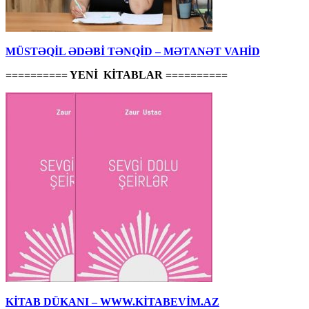
MÜSTƏQİL ƏDƏBİ TƏNQİD – MƏTANƏT VAHİD
========== YENİ KİTABLAR ==========
KİTAB DÜKANI – WWW.KİTABEVİM.AZ