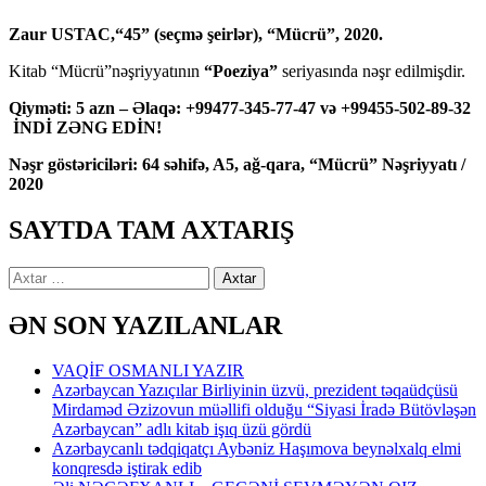
Zaur USTAC,“45” (seçmə şeirlər), “Mücrü”, 2020.
Kitab “Mücrü”nəşriyyatının
“Poeziya”
seriyasında nəşr edilmişdir.
Qiyməti: 5 azn – Əlaqə: +99477-345-77-47 və +99455-502-89-32
İNDİ ZƏNG EDİN!
Nəşr göstəriciləri: 64 səhifə, A5, ağ-qara, “Mücrü” Nəşriyyatı /
2020
SAYTDA TAM AXTARIŞ
Axtarış:
ƏN SON YAZILANLAR
VAQİF OSMANLI YAZIR
Azərbaycan Yazıçılar Birliyinin üzvü, prezident təqaüdçüsü
Mirdaməd Əzizovun müəllifi olduğu “Siyasi İradə Bütövləşən
Azərbaycan” adlı kitab işıq üzü gördü
Azərbaycanlı tədqiqatçı Aybəniz Haşımova beynəlxalq elmi
konqresdə iştirak edib