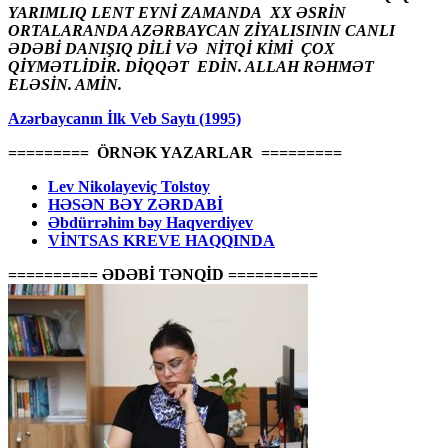
YARIMLIQ LENT EYNİ ZAMANDA XX ƏSRİN
ORTALARANDA AZƏRBAYCAN ZİYALISININ CANLI
ƏDƏBİ DANIŞIQ DİLİ VƏ NİTQİ KİMİ ÇOX
QİYMƏTLİDİR. DİQQƏT EDİN. ALLAH RƏHMƏT
ELƏSİN. AMİN.
Azərbaycanın İlk Veb Saytı (1995)
========= ÖRNƏK YAZARLAR =========
Lev Nikolayeviç Tolstoy
HƏSƏN BƏY ZƏRDABİ
Əbdürrəhim bəy Haqverdiyev
VİNTSAS KREVE HAQQINDA
========== ƏDƏBİ TƏNQİD ==========