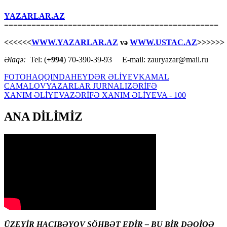
YAZARLAR.AZ
===============================================
<<<<<<
WWW.YAZARLAR.AZ
və
WWW.USTAC.AZ
>>>>>>
Əlaqə:
Tel: (
+994
) 70-390-39-93 E-mail: zauryazar@mail.ru
FOTO
HAQQINDA
HEYDƏR ƏLİYEV
KAMAL
CAMALOV
YAZARLAR JURNALI
ZƏRİFƏ
XANIM ƏLİYEVA
ZƏRİFƏ XANIM ƏLİYEVA - 100
ANA DİLİMİZ
ÜZEYİR HACIBƏYOV SÖHBƏT EDİR – BU BİR DƏQİQƏ