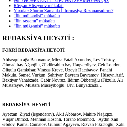
Əli NƏCƏFXANLI – GECƏNİ SEVMƏYƏN QIZ
Rövşən Hüseynov mükafatı
Yuxular: Şüurun Zamanla İnformasiya Rezonansıdırmı?
“İlin mühəndisi” mükafatı
“İlin rəssamı” mükafatı
“İlin müğənnisi” mükafatı
REDAKSİYA HEYƏTİ :
FƏXRİ REDAKSİYA HEYƏTİ
Abbasqulu ağa Bakıxanov, Mirzə Fətəli Axundov, Lev Tolstoy,
Əhməd bəy Ağaoğlu, Əbdürrəhim bəy Haqverdiyev, Cek London,
Əliqulu Qəmküsar, Vintsas Kreve, Üzeyir Hacıbəyov, Pənahi
Makulu, Səməd Vurğun, Şəhriyar, Bayram Bayramov, Hüseyn Arif,
Bəxtiyar Vahabzadə, Cabir Novruz, İldırım Əkbəroğlu (Füzuli), Alı
Mustafayev, Mustafa Müseyiboğlu, Ülvi Bünyadzadə…
REDAKSİYA HEYƏTİ
Ayətxan Ziyad (İsgəndərov), Akif Abbasov, Mahirə Nağıqızı,
Vüqar Əhməd, Mehman Həsənli, Təranə Məmməd, Aydın Xan
Əbilov, Kamal Camalov, Günnur Ağayeva, Rizvan Fikrətoğlu, Xəlil