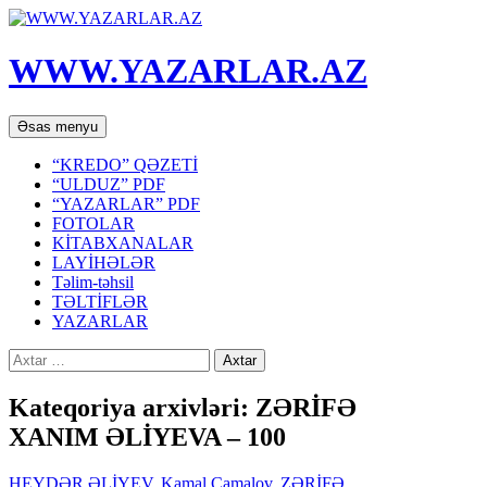
WWW.YAZARLAR.AZ
Axtar
Mühtəviyyata
Əsas menyu
keç
“KREDO” QƏZETİ
“ULDUZ” PDF
“YAZARLAR” PDF
FOTOLAR
KİTABXANALAR
LAYİHƏLƏR
Təlim-təhsil
TƏLTİFLƏR
YAZARLAR
Axtarış:
Kateqoriya arxivləri: ZƏRİFƏ
XANIM ƏLİYEVA – 100
HEYDƏR ƏLİYEV
,
Kamal Camalov
,
ZƏRİFƏ