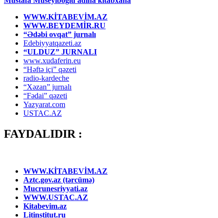
Mustafa Müseyiboğlu adına kitabxana
WWW.KİTABEVİM.AZ
WWW.BEYDEMİR.RU
“Ədəbi ovqat” jurnalı
Edebiyyatqazeti.az
“ULDUZ” JURNALI
www.xudaferin.eu
“Həftə içi” qəzeti
radio-kardeche
“Xəzan” jurnalı
“Fədai” qəzeti
Yazyarat.com
USTAC.AZ
FAYDALIDIR :
WWW.KİTABEVİM.AZ
Aztc.gov.az (tərcümə)
Mucrunesriyyati.az
WWW.USTAC.AZ
Kitabevim.az
Litinstitut.ru