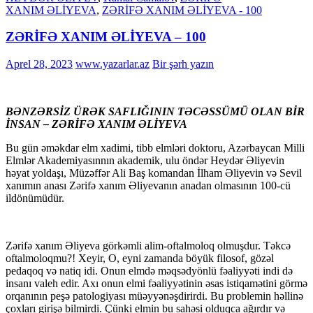
XANIM ƏLİYEVA
,
ZƏRİFƏ XANIM ƏLİYEVA - 100
ZƏRİFƏ XANIM ƏLİYEVA – 100
Aprel 28, 2023
www.yazarlar.az
Bir şərh yazın
BƏNZƏRSİZ ÜRƏK SAFLIĞININ TƏ­CƏS­­­SÜMÜ OLAN BİR
İNSAN – ZƏRİFƏ XANIM ƏLİYEVA
Bu gün əməkdar elm xadimi, tibb elmləri doktoru, Azərbaycan Milli
Elmlər Akademiyasınnın akademik, ulu öndər Heydər Əliyevin
həyat yoldaşı, Müzəffər Ali Baş komandan İlham Əliyevin və Sevil
xanımın anası Zərifə xanım Əliyevanın anadan olmasının 100-cü
ildönümüdür.
Zərifə xanım Əliyeva görkəmli alim-oftalmoloq olmuşdur. Təkcə
ofta­l­mo­­loqmu?! Xeyir, O, eyni zamanda böyük filosof, gözəl
pedaqoq və natiq idi. Onun elm­­də məqsədyönlü fəaliyyəti indi də
insanı valeh edir. Axı onun elmi fəaliy­yə­tinin əsas is­tiqamətini görmə
orqanının peşə patologiyası müəyyənəş­dirirdi. Bu problemin həllinə
çoxları girişə bilmirdi. Çünki elmin bu sahəsi olduqca ağır­dır və