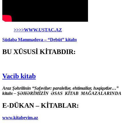
>>>>WWW.USTAC.AZ
Südabə Məmmədova – “Debüt” kitabı
BU XÜSUSİ KİTABDIR:
Vacib kitab
Araz Şəhrilinin “Səfəvilər: paralellər, ehtimallar, həqiqətlər…”
kitabı – ŞƏHƏRİMİZİN ƏSAS KİTAB MAĞAZALARINDA
E-DÜKAN – KİTABLAR:
www.kitabevim.az