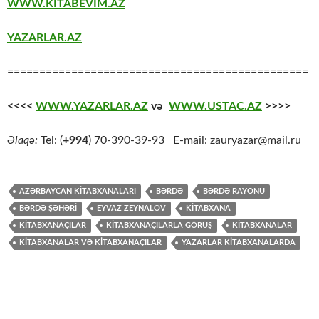
WWW.KİTABEVİM.AZ
YAZARLAR.AZ
===============================================
<<<<
WWW.YAZARLAR.AZ
və
WWW.USTAC.AZ
>>>>
Əlaqə:
Tel: (
+994
) 70-390-39-93 E-mail: zauryazar@mail.ru
AZƏRBAYCAN KITABXANALARI
BƏRDƏ
BƏRDƏ RAYONU
BƏRDƏ ŞƏHƏRI
EYVAZ ZEYNALOV
KİTABXANA
KITABXANAÇILAR
KITABXANAÇILARLA GÖRÜŞ
KITABXANALAR
KITABXANALAR VƏ KITABXANAÇILAR
YAZARLAR KITABXANALARDA