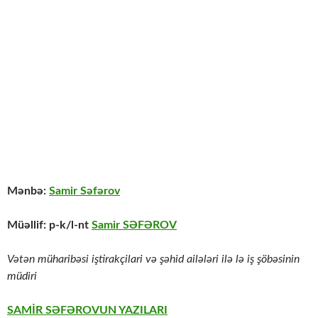
Mənbə:
Samir Səfərov
Müəllif: p-k/l-nt
Samir SƏFƏROV
Vətən müharibəsi iştirakçilari və şəhid ailələri ilə lə iş şöbəsinin
müdiri
SAMİR SƏFƏROVUN YAZILARI