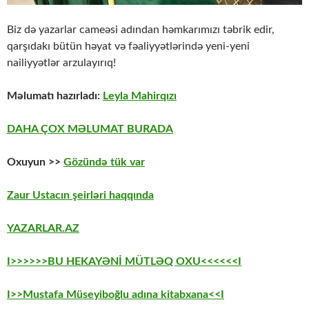
Biz də yazarlar cameəsi adından həmkarımızı təbrik edir,
qarşıdakı bütün həyat və fəaliyyətlərində yeni-yeni
nailiyyətlər arzulayırıq!
Məlumatı hazırladı:
Leyla Mahirqızı
DAHA ÇOX MƏLUMAT BURADA
Oxuyun >>
Gözündə tük var
Zaur Ustacın şeirləri haqqında
YAZARLAR.AZ
I>>>>>>BU HEKAYƏNİ MÜTLƏQ OXU<<<<<<I
I>>Mustafa Müseyiboğlu adına kitabxana<<I