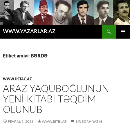
Axtar
WWW.YAZARLAR.AZ
MÜHTƏVIYYATA
ƏSAS
KEÇ
MENYU
Etiket arxivi: BƏRDƏ
WWW.USTAC.AZ
ARAZ YAQUBOĞLUNUN
YENI KITABI TƏQDIM
OLUNUB
FEVRAL 9, 2026
WWW.BITIK.AZ
BIR ŞƏRH YAZIN