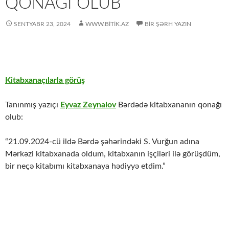
QONAĞI OLUB
SENTYABR 23, 2024
WWW.BITIK.AZ
BIR ŞƏRH YAZIN
Kitabxanaçılarla görüş
Tanınmış yazıçı
Eyvaz Zeynalov
Bərdədə kitabxananın qonağı
olub:
“21.09.2024-cü ildə Bərdə şəhərindəki S. Vurğun adına
Mərkəzi kitabxanada oldum, kitabxanın işçiləri ilə görüşdüm,
bir neçə kitabımı kitabxanaya hədiyyə etdim.”