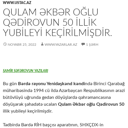
WWW.USTAC.AZ
QULAM ƏKBƏR OĞLU
QƏDIROVUN 50 ILLIK
YUBILEYI KEÇIRILMIŞDIR.
NOYABR 25, 2022
WWW.YAZARLAR.AZ
1 ŞƏRH
SAMİR SƏFƏROVUN YAZILARI
Bu gün
Bərdə rayonu Yenidaşkənd kəndi
ndə Birinci Qarabağ
müharibəsində 1994 cü ildə Azərbaycan Respublikasının ərazi
bütövlüyü uğrunda gedən döyüşlərdə qəhrəmancasına
döyüşərək şəhadətə ucalan
Qulam Əkbər oğlu Qədirovun 50
illik yubileyi keçirilmişdir.
Tədbirdə Bərdə RİH başçısı aparatının, SHXÇDX-in