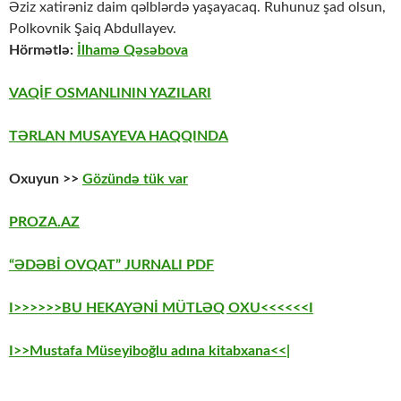
Əziz xatirəniz daim qəlblərdə yaşayacaq. Ruhunuz şad olsun,
Polkovnik Şaiq Abdullayev.
Hörmətlə:
İlhamə Qəsəbova
VAQİF OSMANLININ YAZILARI
TƏRLAN MUSAYEVA HAQQINDA
Oxuyun >>
Gözündə tük var
PROZA.AZ
“ƏDƏBİ OVQAT” JURNALI PDF
I>>>>>>BU HEKAYƏNİ MÜTLƏQ OXU<<<<<<I
I>>Mustafa Müseyiboğlu adına kitabxana<<|