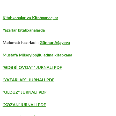
Kitabxanalar və Kitabxanaçılar
Yazarlar kitabxanalarda
Məlumatı hazırladı :
Günnur Ağayeva
Mustafa Müseyiboğlu adına kitabxana
“ƏDƏBİ OVQAT” JURNALI PDF
“YAZARLAR” JURNALI PDF
“ULDUZ” JURNALI PDF
“XƏZAN”JURNALI PDF