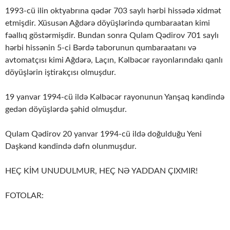
1993-cü ilin oktyabrına qədər 703 saylı hərbi hissədə xidmət
etmişdir. Xüsusən Ağdərə döyüşlərində qumbaraatan kimi
fəallıq göstərmişdir. Bundan sonra Qulam Qədirov 701 saylı
hərbi hissənin 5-ci Bərdə taborunun qumbaraatanı və
avtomatçısı kimi Ağdərə, Laçın, Kəlbəcər rayonlarındakı qanlı
döyüşlərin iştirakçısı olmuşdur.
19 yanvar 1994-cü ildə Kəlbəcər rayonunun Yanşaq kəndində
gedən döyüşlərdə şəhid olmuşdur.
Qulam Qədirov 20 yanvar 1994-cü ildə doğulduğu Yeni
Daşkənd kəndində dəfn olunmuşdur.
HEÇ KİM UNUDULMUR, HEÇ NƏ YADDAN ÇIXMIR!
FOTOLAR: