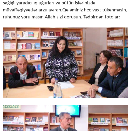
sağlığı,yaradıcılıq uğurları və bütün işlərinizdə
müvəffəqiyyətlər arzulayıran.Qələminiz heç vaxt tükənməsin,
ruhunuz yorulmasın.Allah sizi qorusun. Tədbirdən fotolar: