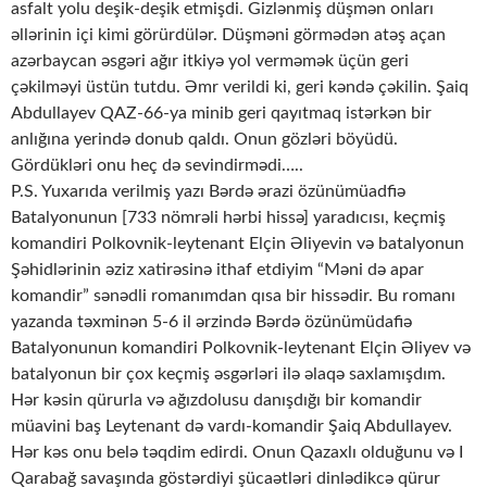
asfalt yolu deşik-deşik etmişdi. Gizlənmiş düşmən onları
əllərinin içi kimi görürdülər. Düşməni görmədən atəş açan
azərbaycan əsgəri ağır itkiyə yol verməmək üçün geri
çəkilməyi üstün tutdu. Əmr verildi ki, geri kəndə çəkilin. Şaiq
Abdullayev QAZ-66-ya minib geri qayıtmaq istərkən bir
anlığına yerində donub qaldı. Onun gözləri böyüdü.
Gördükləri onu heç də sevindirmədi…..
P.S. Yuxarıda verilmiş yazı Bərdə ərazi özünümüadfiə
Batalyonunun [733 nömrəli hərbi hissə] yaradıcısı, keçmiş
komandiri Polkovnik-leytenant Elçin Əliyevin və batalyonun
Şəhidlərinin əziz xatirəsinə ithaf etdiyim “Məni də apar
komandir” sənədli romanımdan qısa bir hissədir. Bu romanı
yazanda təxminən 5-6 il ərzində Bərdə özünümüdafiə
Batalyonunun komandiri Polkovnik-leytenant Elçin Əliyev və
batalyonun bir çox keçmiş əsgərləri ilə əlaqə saxlamışdım.
Hər kəsin qürurla və ağızdolusu danışdığı bir komandir
müavini baş Leytenant də vardı-komandir Şaiq Abdullayev.
Hər kəs onu belə təqdim edirdi. Onun Qazaxlı olduğunu və I
Qarabağ savaşında göstərdiyi şücaətləri dinlədikcə qürur