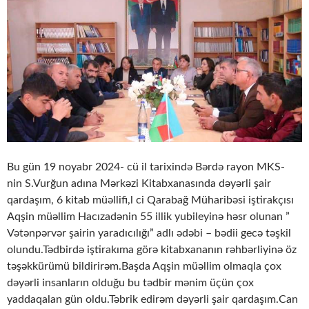
Bu gün 19 noyabr 2024- cü il tarixində Bərdə rayon MKS-
nin S.Vurğun adına Mərkəzi Kitabxanasında dəyərli şair
qardaşım, 6 kitab müəllifi,l ci Qarabağ Müharibəsi iştirakçısı
Aqşin müəllim Hacızadənin 55 illik yubileyinə həsr olunan ”
Vətənpərvər şairin yaradıcılığı” adlı ədəbi – bədii gecə təşkil
olundu.Tədbirdə iştirakıma görə kitabxananın rəhbərliyinə öz
təşəkkürümü bildirirəm.Başda Aqşin müəllim olmaqla çox
dəyərli insanların olduğu bu tədbir mənim üçün çox
yaddaqalan gün oldu.Təbrik edirəm dəyərli şair qardaşım.Can