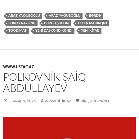
ARAZ YAQUBOĞLU
ARAZ YAQUBOĞLU
BƏRDƏ
BƏRDƏ RAYONU
BƏRDƏ ŞƏHƏRI
LEYLA MAHIRQIZI
TƏQDİMAT
YENI DAŞKƏND KƏNDI
YENİ KİTAB
WWW.USTAC.AZ
POLKOVNIK ŞAIQ
ABDULLAYEV
FEVRAL 3, 2026
WWW.BITIK.AZ
BIR ŞƏRH YAZIN