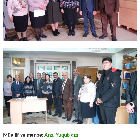
Müəllif və mənbə:
Arzu Yuqub qızı