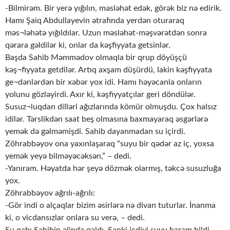
-Bilmirəm. Bir yerə yığılın, məsləhət edək, görək biz nə edirik.
Hamı Şaiq Abdullayevin ətrafında yerdən oturaraq
məs¬ləhətə yığıldılar. Uzun məsləhət-məşvərətdən sonra
qərara gəldilər ki, onlar da kəşfiyyata getsinlər.
Başda Sahib Məmmədov olmaqla bir qrup döyüşçü
kəş¬fiyyata getdilər. Artıq axşam düşürdü, lakin kəşfiyyata
ge¬dənlərdən bir xəbər yox idi. Hamı həyəcanla onların
yolunu gözləyirdi. Axır ki, kəşfiyyatçılar geri döndülər.
Susuz¬luqdan dilləri ağızlarında kömür olmuşdu. Çox halsız
idilər. Tərslikdən saat beş olmasına baxmayaraq əsgərlərə
yemək də gəlməmişdi. Sahib dayanmadan su içirdi.
Zöhrabbəyov ona yaxınlaşaraq “suyu bir qədər az iç, yoxsa
yemək yeyə bilməyəcəksən,” – dedi.
-Yanıram. Həyatda hər şeyə dözmək olarmış, təkcə susuzluğa
yox.
Zöhrabbəyov ağrılı-ağrılı:
-Gör indi o alçaqlar bizim əsirlərə nə divan tuturlar. İnanma
ki, o vicdansızlar onlara su verə, – dedi.