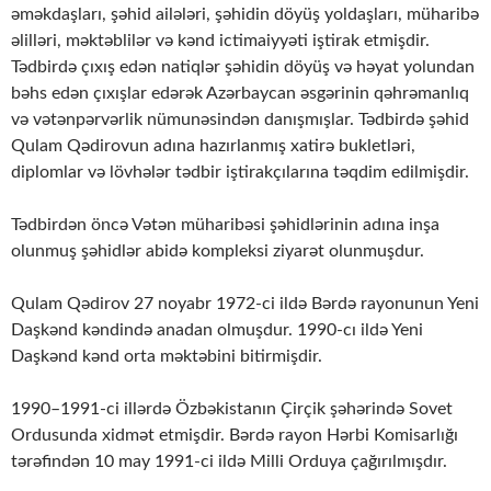
əməkdaşları, şəhid ailələri, şəhidin döyüş yoldaşları, müharibə
əlilləri, məktəblilər və kənd ictimaiyyəti iştirak etmişdir.
Tədbirdə çıxış edən natiqlər şəhidin döyüş və həyat
yolundan
bəhs edən çıxışlar edərək Azərbaycan əsgərinin qəhrəmanlıq
və vətənpərvərlik nümunəsindən danışmışlar. Tədbirdə şəhid
Qulam Qədirovun adına hazırlanmış xatirə bukletləri,
diplomlar və lövhələr tədbir iştirakçılarına təqdim edilmişdir.
Tədbirdən öncə Vətən müharibəsi şəhidlərinin adına inşa
olunmuş şəhidlər abidə kompleksi ziyarət olunmuşdur.
Qulam Qədirov 27 noyabr 1972-ci ildə Bərdə rayonunun Yeni
Daşkənd kəndində anadan olmuşdur. 1990-cı ildə Yeni
Daşkənd kənd orta məktəbini bitirmişdir.
1990–1991-ci illərdə Özbəkistanın Çirçik şəhərində Sovet
Ordusunda xidmət etmişdir. Bərdə rayon Hərbi Komisarlığı
tərəfindən 10 may 1991-ci ildə Milli Orduya çağırılmışdır.