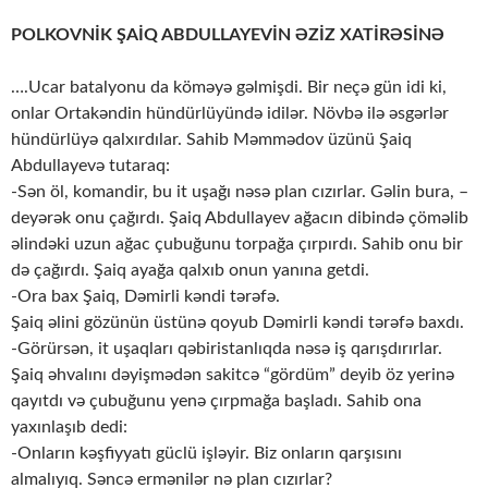
POLKOVNİK ŞAİQ ABDULLAYEVİN ƏZİZ XATİRƏSİNƏ
….Ucar batalyonu da köməyə gəlmişdi. Bir neçə gün idi ki,
onlar Ortakəndin hündürlüyündə idilər. Növbə ilə əsgərlər
hündürlüyə qalxırdılar. Sahib Məmmədov üzünü Şaiq
Abdullayevə tutaraq:
-Sən öl, komandir, bu it uşağı nəsə plan cızırlar. Gəlin bura, –
deyərək onu çağırdı. Şaiq Abdullayev ağacın dibində çöməlib
əlindəki uzun ağac çubuğunu torpağa çırpırdı. Sahib onu bir
də çağırdı. Şaiq ayağa qalxıb onun yanına getdi.
-Ora bax Şaiq, Dəmirli kəndi tərəfə.
Şaiq əlini gözünün üstünə qoyub Dəmirli kəndi tərəfə baxdı.
-Görürsən, it uşaqları qəbiristanlıqda nəsə iş qarışdırırlar.
Şaiq əhvalını dəyişmədən sakitcə “gördüm” deyib öz yerinə
qayıtdı və çubuğunu yenə çırpmağa başladı. Sahib ona
yaxınlaşıb dedi:
-Onların kəşfiyyatı güclü işləyir. Biz onların qarşısını
almalıyıq. Səncə ermənilər nə plan cızırlar?