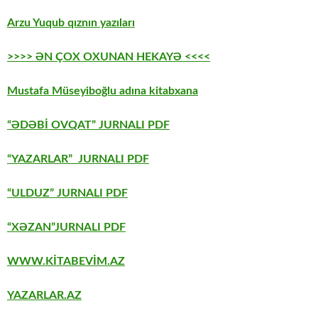
Arzu Yuqub qıznın yazıları
>>>> ƏN ÇOX OXUNAN HEKAYƏ <<<<
Mustafa Müseyiboğlu adına kitabxana
“ƏDƏBİ OVQAT” JURNALI PDF
“YAZARLAR” JURNALI PDF
“ULDUZ” JURNALI PDF
“XƏZAN”JURNALI PDF
WWW.KİTABEVİM.AZ
YAZARLAR.AZ