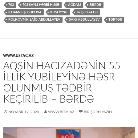
703
703 SAYLI HƏRBI HISSƏ
AĞDAM
BƏRDƏ
İLHAMƏ QƏSƏBOVA
KƏŞFIYYAT
KƏŞFIYYATÇI
POLKOVNIK ŞAIQ ABDULLAYEV
ŞAIQ ABDULLAYEV
TƏRTƏR
WWW.USTAC.AZ
AQŞIN HACIZADƏNIN 55
ILLIK YUBILEYINƏ HƏSR
OLUNMUŞ TƏDBIR
KEÇIRILIB – BƏRDƏ
NOYABR 19, 2024
WWW.BITIK.AZ
BIR ŞƏRH YAZIN