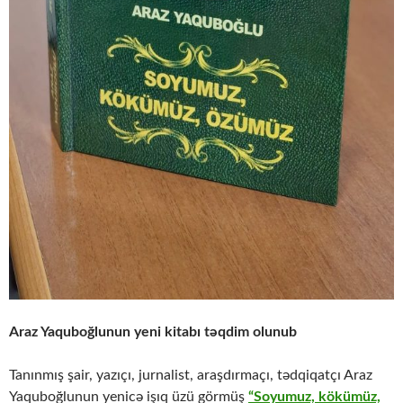
Araz Yaquboğlunun yeni kitabı təqdim olunub
Tanınmış şair, yazıçı, jurnalist, araşdırmaçı, tədqiqatçı Araz
Yaquboğlunun yenicə işıq üzü görmüş
“Soyumuz, kökümüz,