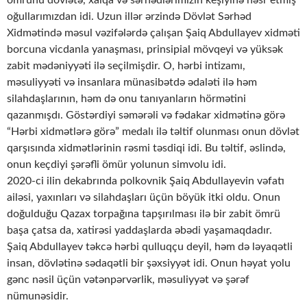
ömrünü dövlətə, xalqa və sərhədlərimizin keşiyinə həsr etmiş
oğullarımızdan idi. Uzun illər ərzində Dövlət Sərhəd
Xidmətində məsul vəzifələrdə çalışan Şaiq Abdullayev xidməti
borcuna vicdanla yanaşması, prinsipial mövqeyi və yüksək
zabit mədəniyyəti ilə seçilmişdir. O, hərbi intizamı,
məsuliyyəti və insanlara münasibətdə ədaləti ilə həm
silahdaşlarının, həm də onu tanıyanların hörmətini
qazanmışdı. Göstərdiyi səmərəli və fədakar xidmətinə görə
“Hərbi xidmətlərə görə” medalı ilə təltif olunması onun dövlət
qarşısında xidmətlərinin rəsmi təsdiqi idi. Bu təltif, əslində,
onun keçdiyi şərəfli ömür yolunun simvolu idi.
2020-ci ilin dekabrında polkovnik Şaiq Abdullayevin vəfatı
ailəsi, yaxınları və silahdaşları üçün böyük itki oldu. Onun
doğulduğu Qazax torpağına tapşırılması ilə bir zabit ömrü
başa çatsa da, xatirəsi yaddaşlarda əbədi yaşamaqdadır.
Şaiq Abdullayev təkcə hərbi qulluqçu deyil, həm də ləyaqətli
insan, dövlətinə sədaqətli bir şəxsiyyət idi. Onun həyat yolu
gənc nəsil üçün vətənpərvərlik, məsuliyyət və şərəf
nümunəsidir.