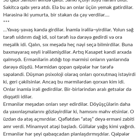
Su qabı Sahibin əlində qaldı. Sanki içdiyi suyu haram bildi.
Sakitcə qabı yerə atdı. Elə bu an onlar üçün yemək gətirdilər.
Hərəsinə iki yumurta, bir stəkan da çay verdilər….
***
…Yavaş-yavaş kəndə girdilər. İnamla irəlilə¬yirdilər. Yolun sağ
tərəfi sıldırım dağ idi, sol tərəfi isə dərəyə gedirdi və ora
meşəlik idi. Qalın, sıx meşədə heç nəyi seçə bilmirdilər. Buna
baxmayaraq xeyli irəliləmişdilər. Artıq Kasapet kəndi arxada
qalmışdı. Ermənilərin atdığı top mərmisi onların yanlarında
dərəyə düşdü. Mərmidən qopan qəlpələr hər tərəfə
səpələndi. Düşmən psixoloji olaraq onları qorxutmaq istəyirdi
ki, geri çəkilsinlər. Ancaq bu mərmilərdən qorxan kim idi.
Onlar inamla irəli gedirdilər. Bir-birlərindən aralı getsələr də
diqqətli idilər.
Ermənilər meşədən onları seyr edirdilər. Döyüşçülərin daha
da yaxınlaşmalarını gözləyirdilər ki, hamısını məhv etsinlər. O
üzdən də atəş açmırdılar. Qəflətdən “atəş” deyə erməni zabiti
əmr verdi. Minamyot atəşi başladı. Güllələr yağış kimi yağırdı.
Ermənilər hər şeyi qabaqcadan planlaşdırmışdılar. Qəlpələr