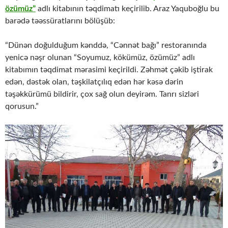
özümüz”
adlı kitabının təqdimatı keçirilib. Araz Yaquboğlu bu
barədə təəssüratlarını bölüşüb:
“Dünən doğulduğum kənddə, “Cənnət bağı” restoranında
yenicə nəşr olunan “Soyumuz, kökümüz, özümüz” adlı
kitabımın təqdimat mərasimi keçirildi. Zəhmət çəkib iştirak
edən, dəstək olan, təşkilatçılıq edən hər kəsə dərin
təşəkkürümü bildirir, çox sağ olun deyirəm. Tanrı sizləri
qorusun.”