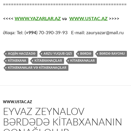
===============================================
<<<<
WWW.YAZARLAR.AZ
və
WWW.USTAC.AZ
>>>>
Əlaqə:
Tel: (
+994
) 70-390-39-93 E-mail: zauryazar@mail.ru
AQŞIN HACIZADƏ
ARZU YUQUB QIZI
BƏRDƏ
BƏRDƏ RAYONU
KİTABXANA
KITABXANAÇILAR
KITABXANALAR
KITABXANALAR VƏ KITABXANAÇILAR
WWW.USTAC.AZ
EYVAZ ZEYNALOV
BƏRDƏDƏ KITABXANANIN