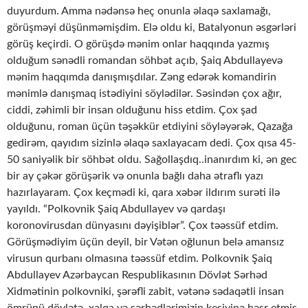
duyurdum. Amma nədənsə heç onunla əlaqə saxlamağı,
görüşməyi düşünməmişdim. Elə oldu ki, Batalyonun əsgərləri
görüş keçirdi. O görüşdə mənim onlar haqqında yazmış
olduğum sənədli romandan söhbət açıb, Şaiq Abdullayevə
mənim haqqımda danışmışdılar. Zəng edərək komandirin
mənimlə danışmaq istədiyini söylədilər. Səsindən çox ağır,
ciddi, zəhimli bir insan olduğunu hiss etdim. Çox şad
olduğunu, roman üçün təşəkkür etdiyini söyləyərək, Qazağa
gedirəm, qayıdım sizinlə əlaqə saxlayacam dedi. Çox qısa 45-
50 saniyəlik bir söhbət oldu. Sağollaşdıq..inanırdım ki, ən gec
bir ay çəkər görüşərik və onunla bağlı daha ətraflı yazı
hazırlayaram. Çox keçmədi ki, qara xəbər ildırım surəti ilə
yayıldı. “Polkovnik Şaiq Abdullayev və qardaşı
koronovirusdan dünyasını dəyişiblər”. Çox təəssüf etdim.
Görüşmədiyim üçün deyil, bir Vətən oğlunun belə amansız
virusun qurbanı olmasına təəssüf etdim. Polkovnik Şaiq
Abdullayev Azərbaycan Respublikasının Dövlət Sərhəd
Xidmətinin polkovniki, şərəfli zabit, vətənə sədaqətli insan