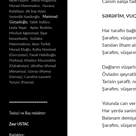
Aysel Nazim, Səma Muğanna,
Canım xalqa fəd
Murad Məmmədov, Nuranə
Rafailqızı, Əli bəy Azəri,
SƏRƏFİM, VU
Sevindik Nəsiboğlu,
Məmməd
Gürşadoğlu
, Taleh Xəlilov,
Leyla Yaşar, Aytac İbrahim,
Hər tərəfin bağl
Mövlud Ağamməd, İlqar
Şərəfim, vüqarı
İsmayılzadə, Südabə
Məmmədova, Aysu Türkel,
Səndən ilham al
Murad Eloğlu, Rafiq Hümmət
Şərəfim, vüqarı
(Gürcüstan), Faruk Habiboğlu
(Türkiyə), Khaitov Khusniddin
(Özbəkistan), Əbülfəz Əhməd
Dağların vüqarlı,
(Almaniya), Günay Əliyeva
Övladın qeyrətli
(Norveç). Caroline Laurent
Tarixin şərəfli, n
Turunc (Fransa).
Şərəfim, vüqarı
=====================
Yolunda can ve
Hər yerdə səni
Təsisçi və Baş redaktor:
Balanam demişə
Zaur USTAC
Şərəfim, vüqarı
Redaktor: