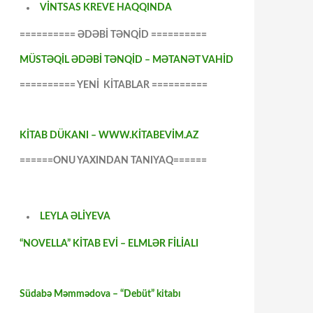
VİNTSAS KREVE HAQQINDA
========== ƏDƏBİ TƏNQİD ==========
MÜSTƏQİL ƏDƏBİ TƏNQİD – MƏTANƏT VAHİD
========== YENİ KİTABLAR ==========
KİTAB DÜKANI – WWW.KİTABEVİM.AZ
======ONU YAXINDAN TANIYAQ======
LEYLA ƏLİYEVA
“NOVELLA” KİTAB EVİ – ELMLƏR FİLİALI
Südabə Məmmədova – “Debüt” kitabı