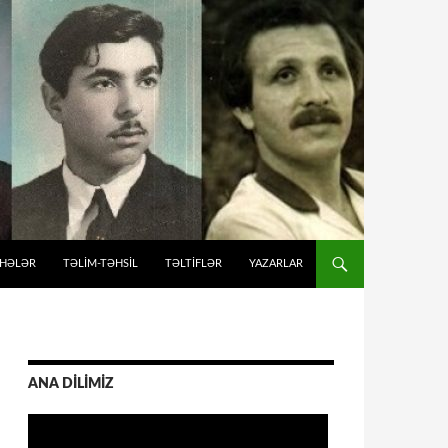
İHƏLƏR
TƏLIM-TƏHSIL
TƏLTİFLƏR
YAZARLAR
ANA DİLİMİZ