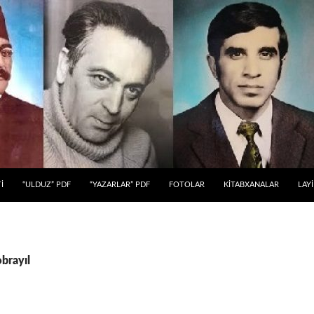
 KEÇ
İ
“ULDUZ” PDF
“YAZARLAR” PDF
FOTOLAR
KİTABXANALAR
LAY
əbrayıl