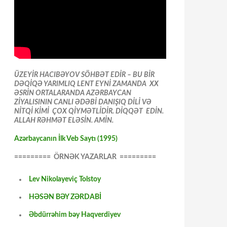
ÜZEYİR HACIBƏYOV SÖHBƏT EDİR – BU BİR
DƏQİQƏ YARIMLIQ LENT EYNİ ZAMANDA XX
ƏSRİN ORTALARANDA AZƏRBAYCAN
ZİYALISININ CANLI ƏDƏBİ DANIŞIQ DİLİ VƏ
NİTQİ KİMİ ÇOX QİYMƏTLİDİR. DİQQƏT EDİN.
ALLAH RƏHMƏT ELƏSİN. AMİN.
Azərbaycanın İlk Veb Saytı (1995)
========= ÖRNƏK YAZARLAR =========
Lev Nikolayeviç Tolstoy
HƏSƏN BƏY ZƏRDABİ
Əbdürrəhim bəy Haqverdiyev