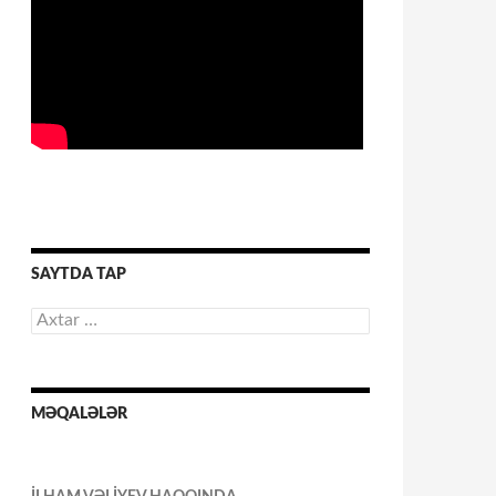
SAYTDA TAP
Axtarış:
MƏQALƏLƏR