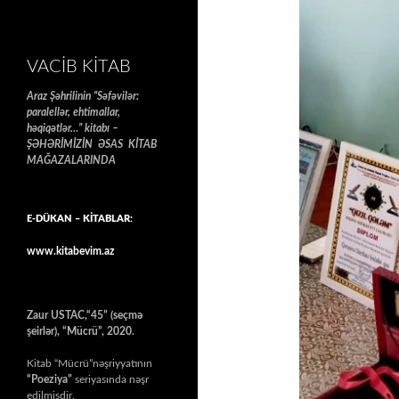
VACIB KITAB
Araz Şəhrilinin “Səfəvilər:
paralellər, ehtimallar,
həqiqətlər…” kitabı –
ŞƏHƏRİMİZİN ƏSAS KİTAB
MAĞAZALARINDA
E-DÜKAN – KİTABLAR:
www.kitabevim.az
Zaur USTAC,“45” (seçmə
şeirlər), “Mücrü”, 2020.
Kitab “Mücrü”nəşriyyatının
“Poeziya”
seriyasında nəşr
edilmişdir.