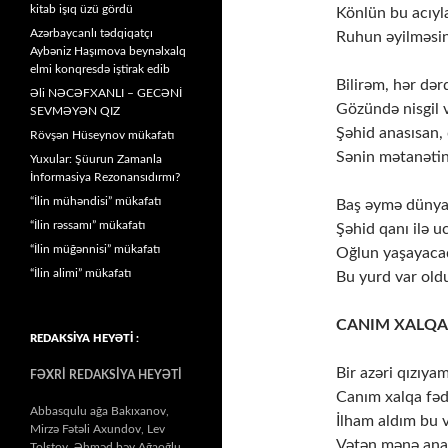
kitab işıq üzü gördü
Könlün bu acıyl
Azərbaycanlı tədqiqatçı
Ruhun əyilməsin
Aybəniz Haşımova beynəlxalq
elmi konqresdə iştirak edib
Bilirəm, hər dər
Əli NƏCƏFXANLI – GECƏNİ
Gözündə nisgil v
SEVMƏYƏN QIZ
Şəhid anasısan,
Rövşən Hüseynov mükafatı
Sənin mətanətin 
Yuxular: Şüurun Zamanla
İnformasiya Rezonansıdırmı?
“İlin mühəndisi” mükafatı
Baş əymə dünyan
“İlin rəssamı” mükafatı
Şəhid qanı ilə u
“İlin müğənnisi” mükafatı
Oğlun yaşayacaq
“İlin alimi” mükafatı
Bu yurd var ol
CANIM XALQA
REDAKSİYA HEYƏTİ :
Bir azəri qızıya
FƏXRİ REDAKSİYA HEYƏTİ
Canım xalqa fəd
Abbasqulu ağa Bakıxanov,
İlham aldım bu 
Mirzə Fətəli Axundov, Lev
Vətən mənə ana
Tolstoy, Əhməd bəy Ağaoğlu,