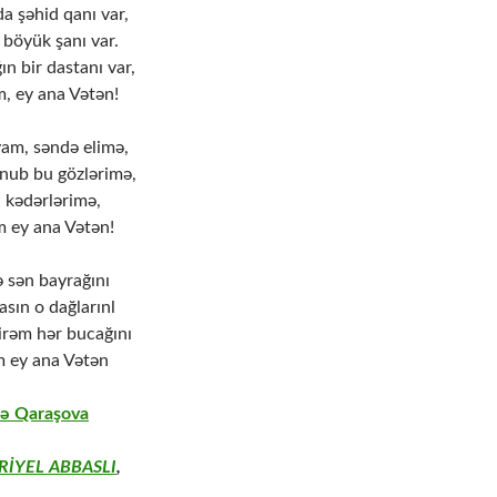
a şəhid qanı var,
 böyük şanı var.
ın bir dastanı var,
m, ey ana Vətən!
am, səndə elimə,
nub bu gözlərimə,
 kədərlərimə,
m ey ana Vətən!
ə sən bayrağını
ın o dağlarınl
rəm hər bucağını
m ey ana Vətən
ə Qaraşova
RİYEL ABBASLI
,