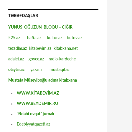
TƏRƏFDAŞLAR
YUNUS OĞUZUN BLOQU – CIĞIR
525.az
hafta.az
kultur.az
butov.az
tezadlar.az
kitabevim.az
kitabxana.net
adalet.az
goyce.az
radio-kardeche
olaylar.az
yazar.in
mustaqil.az
Mustafa Müseyiboğlu adına kitabxana
WWW.KİTABEVİM.AZ
WWW.BEYDEMİR.RU
“Ədəbi ovqat” jurnalı
Edebiyyatqazeti.az