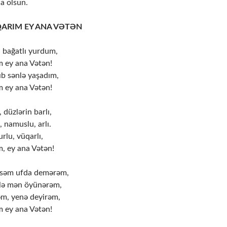
a olsun.
QARIM EY ANA VƏTƏN
ı bağatlı yurdum,
m ey ana Vətən!
ıb sənlə yaşadım,
m ey ana Vətən!
 düzlərin barlı,
, namuslu, arlı.
urlu, vüqarlı,
m, ey ana Vətən!
rsəm ufda demərəm,
nlə mən öyünərəm,
m, yenə deyirəm,
m ey ana Vətən!