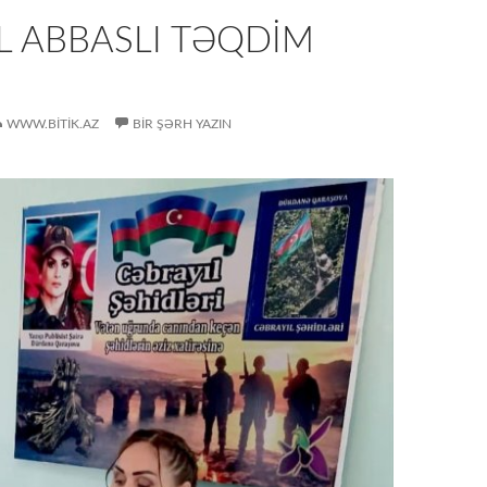
L ABBASLI TƏQDIM
WWW.BITIK.AZ
BIR ŞƏRH YAZIN