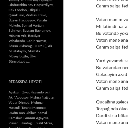
Əbdürrəhim bəy Haqverdiyev,
Canım xalqa fəd
Cek London, Əliqulu
Qəmküsar, Vintsas Kreve,
Vətən mənim vu
Üzeyir Hacıbəyov, Pənahi
Makulu, Səməd Vurğun,
Millətimdi hər a
Şəhriyar, Bayram Bayramov,
Bu vətəndə yox
Hüseyn Arif, Bəxtiyar
Vətən mənə ana
Vahabzadə, Cabir Novruz,
İldırım Əkbəroğlu (Füzuli), Alı
Canım xalqa fəd
Mustafayev, Mustafa
Müseyiboğlu, Ülvi
Yurd yuvamdı s
Bünyadzadə…
Bu vətəndən ne
Gələcəyim azad
Vətən mənə ana
REDAKSİYA HEYƏTİ
Canım xalqa fəd
Ayətxan Ziyad (İsgəndərov),
Akif Abbasov, Mahirə Nağıqızı,
Qucağına gələcə
Vüqar Əhməd, Mehman
Həsənli, Təranə Məmməd,
Torpağında öləc
Aydın Xan Əbilov, Kamal
Dərdi sizlə bölə
Camalov, Günnur Ağayeva,
Vətən mənə ana
Rizvan Fikrətoğlu, Xəlil Mirzə,