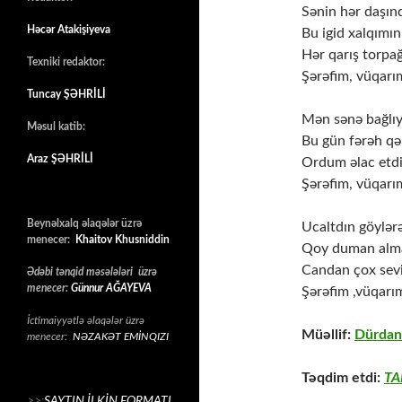
Sənin hər daşınd
Həcər Atakişiyeva
Bu igid xalqımın
Hər qarış torpağ
Texniki redaktor:
Şərəfim, vüqarı
Tuncay ŞƏHRİLİ
Mən sənə bağlıy
Məsul katib:
Bu gün fərəh qə
Araz ŞƏHRİLİ
Ordum əlac etdi
Şərəfim, vüqarı
Beynəlxalq əlaqələr üzrə
Ucaltdın göylər
menecer:
Khaitov Khusniddin
Qoy duman almas
Candan çox sevi
Ədəbi tənqid məsələləri üzrə
menecer:
Günnur AĞAYEVA
Şərəfim ,vüqarı
İctimaiyyətlə əlaqələr üzrə
Müəllif:
Dürdan
menecer:
NƏZAKƏT EMİNQIZI
Təqdim etdi:
TA
>>:
SAYTIN İLKİN FORMATI