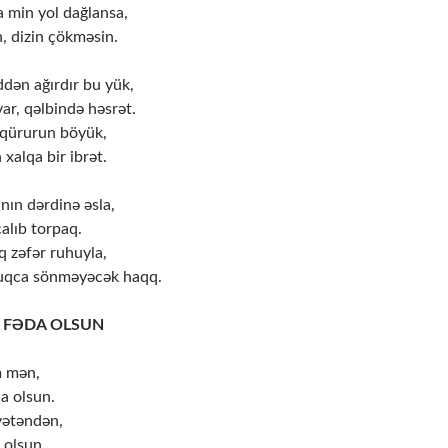
a min yol dağlansa,
, dizin çökməsin.
ddən ağırdır bu yük,
ar, qəlbində həsrət.
 qürurun böyük,
xalqa bir ibrət.
ın dərdinə əsla,
calıb torpaq.
 zəfər ruhuyla,
duqca sönməyəcək haqq.
 FƏDA OLSUN
m mən,
a olsun.
vətəndən,
 olsun,