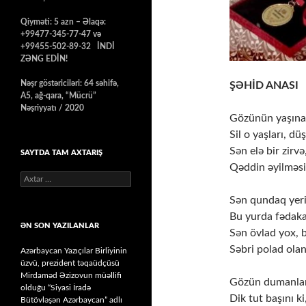
Qiyməti: 5 azn – Əlaqə:
+99477-345-77-47 və
+99455-502-89-32 İNDİ
ZƏNG EDİN!
Nəşr göstəriciləri: 64 səhifə,
ŞƏHİD ANASI
A5, ağ-qara, “Mücrü”
Nəşriyyatı / 2020
Gözünün yaşına
Sil o yaşları, d
Sən elə bir zirvə
SAYTDA TAM AXTARIŞ
Qəddin əyilməsi
Axtarış:
Sən qundaq yer
Bu yurda fədaka
ƏN SON YAZILANLAR
Sən övlad yox, 
Səbri polad olan
Azərbaycan Yazıçılar Birliyinin
üzvü, prezident təqaüdçüsü
Mirdaməd Əzizovun müəllifi
​Gözün dumanlan
olduğu “Siyasi İradə
Dik tut başını k
Bütövləşən Azərbaycan” adlı