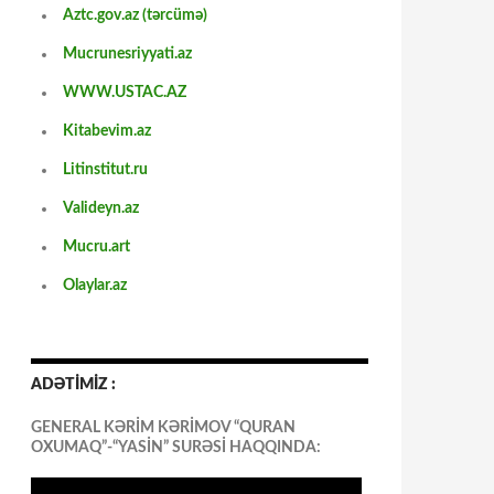
Aztc.gov.az (tərcümə)
Mucrunesriyyati.az
WWW.USTAC.AZ
Kitabevim.az
Litinstitut.ru
Valideyn.az
Mucru.art
Olaylar.az
ADƏTİMİZ :
GENERAL KƏRİM KƏRİMOV “QURAN
OXUMAQ”-“YASİN” SURƏSİ HAQQINDA: