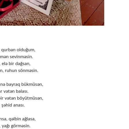
 qurban olduğum,
üşmən sevinməsin.
, elə bir dağsan,
n, ruhun sönməsin.
inə bayraq bükmüsən,
r vətən balası.
bir vətən böyütmüsən,
 şəhid anası.
sa, qəlbin ağlasa,
i, yağı görməsin.