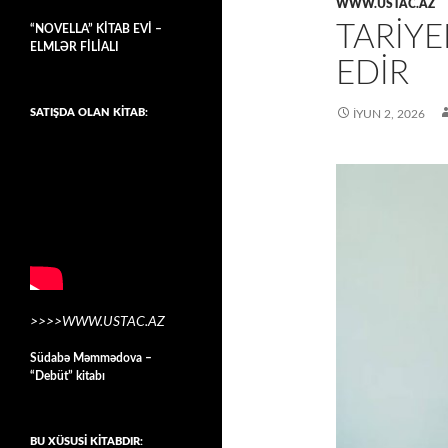
WWW.USTAC.AZ
TARIYE
“NOVELLA” KİTAB EVİ –
ELMLƏR FİLİALI
EDIR
SATIŞDA OLAN KİTAB:
İYUN 2, 2026
>>>>WWW.USTAC.AZ
Südabə Məmmədova –
“Debüt” kitabı
BU XÜSUSİ KİTABDIR: