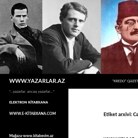
MÜHTƏVIYYATA
Axtar
WWW.YAZARLAR.AZ
“KREDO” QƏZET
"…yazarlar, ancaq yazarlar…"
ELEKTRON KİTABXANA
WWW.E-KİTABXANA.COM
Etiket arxivi: C
Mağaza-www.kitabevim.az