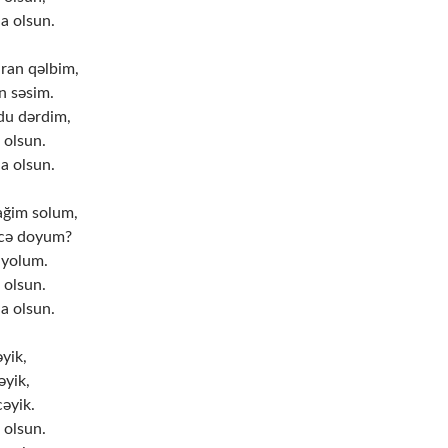
a olsun.
ran qəlbim,
n səsim.
du dərdim,
 olsun.
a olsun.
ağim solum,
cə doyum?
 yolum.
 olsun.
a olsun.
yik,
əyik,
cəyik.
 olsun.