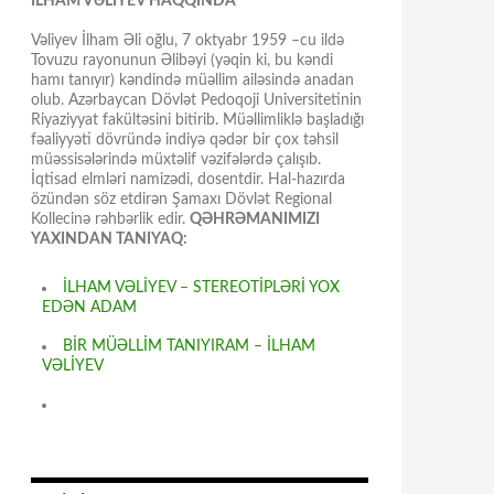
İLHAM VƏLİYEV HAQQINDA
Vəliyev İlham Əli oğlu, 7 oktyabr 1959 –cu ildə
Tovuzu rayonunun Əlibəyi (yəqin ki, bu kəndi
hamı tanıyır) kəndində müəllim ailəsində anadan
olub. Azərbaycan Dövlət Pedoqoji Universitetinin
Riyaziyyat fakültəsini bitirib. Müəllimliklə başladığı
fəaliyyəti dövründə indiyə qədər bir çox təhsil
müəssisələrində müxtəlif vəzifələrdə çalışıb.
İqtisad elmləri namizədi, dosentdir. Hal-hazırda
özündən söz etdirən Şamaxı Dövlət Regional
Kollecinə rəhbərlik edir.
QƏHRƏMANIMIZI
YAXINDAN TANIYAQ:
İLHAM VƏLİYEV – STEREOTİPLƏRİ YOX
EDƏN ADAM
BİR MÜƏLLİM TANIYIRAM – İLHAM
VƏLİYEV