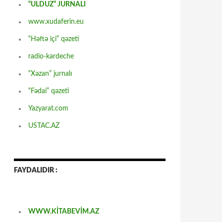
“ULDUZ” JURNALI
www.xudaferin.eu
“Həftə içi” qəzeti
radio-kardeche
“Xəzan” jurnalı
“Fədai” qəzeti
Yazyarat.com
USTAC.AZ
FAYDALIDIR :
WWW.KİTABEVİM.AZ